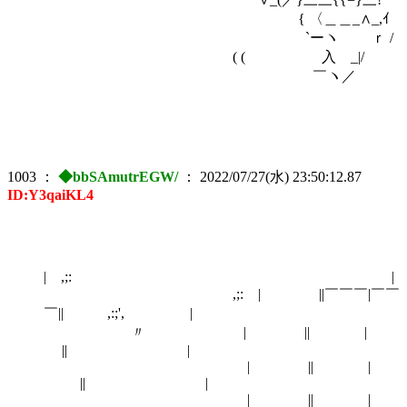
{ 〈＿＿_∧_,ｲ
`ーヽ ｒ /
( ( 入 _|/
￣ヽ／
1003
：
◆bbSAmutrEGW/
：
2022/07/27(水) 23:50:12.87
ID:Y3qaiKL4
| ,;: |
,;: | ||￣￣￣|￣￣
￣|| ,:;', |
〃 | || |
|| |
| || |
|| |
| || |