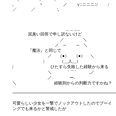
, 丶 ／ ∨ﾆニニニﾆ/ /
／ ／ '，
＿＿＿_
泥臭い回答で申し訳ないけど
／ ＼
／ ─ ─ ＼
『魔法』と同じで
／ （●） （●） ＼
| （__人__）
| ひたすら失敗した経験から来る
＼ ｀⌒´ ,／
／ ー‐
＼ 経験則からの判断力ですかね？
━━━━━━━━━━━━━━━━━━━━━━━━━
可愛らしい少女を一撃でノックアウトしたのでブーイ
ングでも来るかと警戒したが