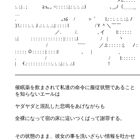
＞l.: : : : :
:. :.| . ; ≧s｡,. <: : : : :.|.: :. :. .:.l ､_,ﾉ（＿＿_
＿
. ｡s≦ / ＞ ´ l.: : :. :. :. :.|. ﾉ
}!.: : : :. :.Ｊ.: :. :. .:.|: : : : : l /Ｙ＾＼￣￣
／. /. , イ l: : : : : :
:.| : : : : : : : : : : : : : |: : : : :.l / | 丶
/ ´¨¨¨¨ ／.l: : : : : : :|. ﾉ :
: : : : : ０: : : : : |: : : : :l ， | 、
. / / l: : : : : :
| ｲ.: : : : : : : : : : :. :. :.|.: :. .:.l !
━━━━━━━━━━━━━━━━━━━━━━━━━
催眠薬を飲まされて私達の命令に服従状態であること
を知らないエールは
ヤダヤダと混乱した悲鳴をあげながらも
全裸になって宿の床に這いつくばって謝罪する。
その状態のまま、彼女の事を洗いざらい情報を吐かせ