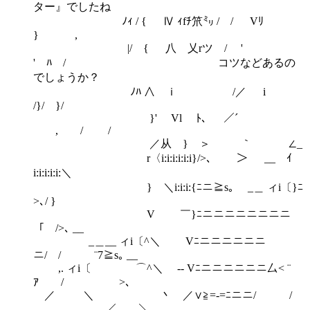
ター』でしたね
ﾉｨ / { Ⅳ ｨfﾁ笊㍉ / / Vﾘ
} ,
|/ { 八 乂rツ / '
' ﾊ / コツなどあるの
でしょうか？
ﾉﾊ ∧ ｉ ゝ /／ i
/}/ }/
}' Vl ﾄ､ ／´
, / /
／从 } ＞ ｀ ∠_
r〈i:i:i:i:i:i}/>､ ＞ __ ｲ
i:i:i:i:i:＼
} ＼i:i:i:{ﾆニ≧s｡ _＿ ィi〔}ﾆ
>､/ }
V ￣}ﾆニニニニニニニニ
「 />､ __
_＿__ ィi〔^＼ Vﾆニニニニニニ
ニ/ / ¨7≧s｡ __
,. ィi〔 ⌒^＼ ‐‐ Vﾆニニニニニニ厶< ¨
ｱ / >､
／ ＼ 丶 ／∨≧=-=ﾆニニ/ /
, ／ ＼