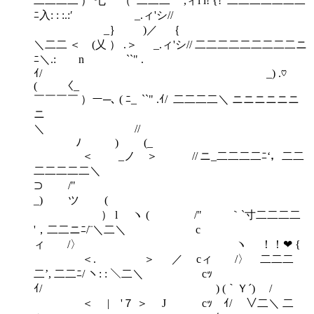
二二二二 ） 七 （ 二二二 ,ィi i! {! 二二二二二二二
ﾆ入: : :.:′ _.ィ'シ//
_｝ )／ ｛
＼二二 ＜ (乂 ） .＞ _.ィ'シ// 二二二二二二二二二ニ
ﾆ＼.: n ``" .
ｲ/ _) .♡
( 〈_
￣￣￣￣ ）ー─､ ( ﾆ_ ``" .ｲ/ 二二二二＼ ニニニニニニ
ニ
＼ /
ﾉ ) (_
＜ _ノ ＞ // ニ_二二二二ﾆ‘，二二
二二二二二＼
⊃ /"
_) ツ (
） l ヽ ( /" ｀`寸二二二二
'，二二ニﾆ/¨＼二＼ c
ィ /〉 ヽ ！！❤ {
＜. ゝ ＞ ／ cィ /〉 二二二
二’, 二二ﾆ/ ヽ: : ＼二＼ cｯ
ｲ/ ) (｀Ｙ´) /
＜ | '７ ＞ J cｯ ｲ/ ∨二＼ 二