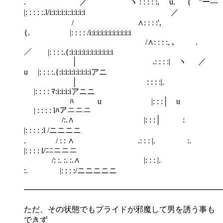
. ／ ヽ : : : : :, u. {｀''ー‐--
|: : : : :.l/i:i:i:i:i::i:i:i:i ／
/ ∧: : : :',
{. |: : : : /i:i:i:i:i:i:i:i:i:i:i
/∧: : : :, ､ .
／ |: : : :.{:i:i:i:i:i:i:i:i:i:i:i
│ .: : : :| ヽ ／
u |: : : :.{:i:i:i:i:i:i:i:iアニ
│ : : : :|.
|: : : : ﾏ:i:i:i:iアニニ
ﾊ u |: : :│ u
| : : : : lﾊアニニニ
/:.∧ |: : :│ :
|: : : : :l /ニニニニ
. / : : ∧ .: : : |. :.
|: : : : l/ﾆﾆニニニ
/: :. :. :.∧ |: : : |.
:. |: : : :/ニニニニニ
━━━━━━━━━━━━━━━━━━━━━━━━━
ただ、その状態でもプライドが邪魔して男を誘う事も
できず