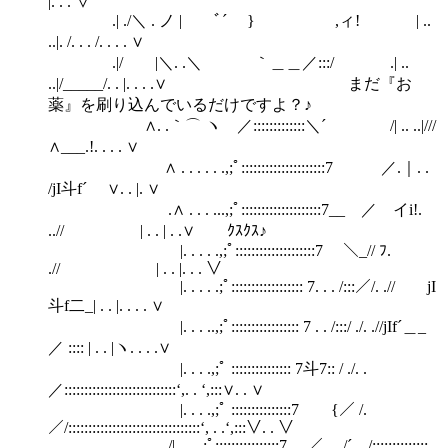
|. . . ∨
.| ./＼ . ノ | ゞﾞ´ } ,ィ! | ..
..|. /. . . /. . . . ∨
.|/ |＼. .＼ ｀＿＿／:::/ .| ..
..|/_____/. . |. . . .∨ まだ『お
薬』を刷り込んでいるだけですよ？♪
∧. .｀⌒ ヽ ／:::::::::::::＼´ /| .. ..|///
∧___.!. . . . ∨
∧ . . . . . .,;ﾟ:::::::::::::::::::::7 ／.｜. .
/jI斗f´ ∨. . |. ∨
.∧ . . . ...,;ﾟ::::::::::::::::::::7__ ／ イi!.
..// | . . | . .∨ ｸｽｸｽ♪
|. . . . .,;ﾟ::::::::::::::::::::7 ＼_// ﾌ.
.// | . . |. . . ∨
|. . . . .;ﾟ:::::::::::::::::: 7. . . /:::／/. .// jI
斗f二_| . . |. . . . ∨
|. . . ..,;ﾟ::::::::::::::::: 7 . . /:::/ ./. .//jIf´＿_
／ :::: | . . |ヽ. . . .∨
|. . . .,;ﾟ ::::::::::::::: 7斗7:: / ./. .
／::::::::::::::::::::::::::::‘,. . ‘,:::∨. . ∨
|. . . .,;ﾟ :::::::::::::::7 {／ /.
／/:::::::::::::::::::::::::::::::::‘, . .‘,:::∨. . ∨
./|. . . ,;ﾟ::::::::::::::::7 .／ ./´__/::::::::::::::