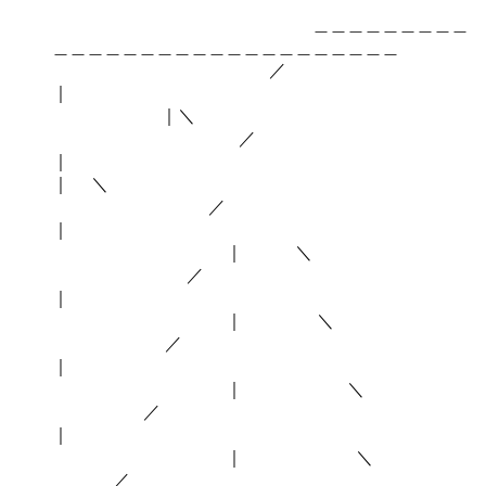
＿＿＿＿＿＿＿＿＿
＿＿＿＿＿＿＿＿＿＿＿＿＿＿＿＿＿＿＿＿
／
｜＼
／
｜ ＼
／
｜ ＼
／
｜ ＼
／
｜ ＼
／
｜ ＼
／