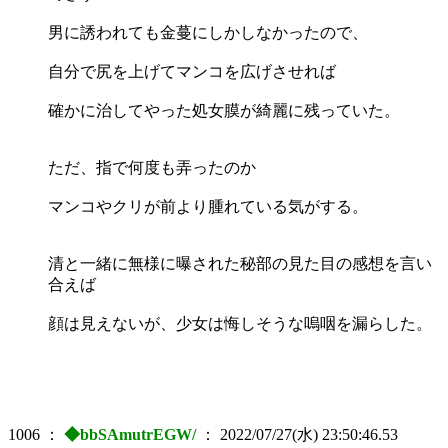
男に誘われても金蔓にしかしなかったので、
自分で尻を上げてマンコを広げさせれば
確かに治してやった処女膜が綺麗に残っていた。
ただ、指で何度も弄ったのか
マンコやクリが前より腫れている気がする。
清と一緒に無様に曝された秘部の見た目の感想を言い
合えば
顔は見えないが、少女は悔しそうな嗚咽を漏らした。
1006
：
◆bbSAmutrEGW/
：
2022/07/27(水) 23:50:46.53