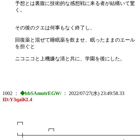
予想とは裏腹に技術的な感想戦に来る者が結構いて驚
く。
その後のクエは何事もなく終了し、
回復薬と混ぜて睡眠薬を飲ませ、眠ったままのエール
を担ぐと
ニコニコと上機嫌な清と共に、学園を後にした。
1002
：
◆bbSAmutrEGW/
：
2022/07/27(水) 23:49:58.33
ID:Y3qaiKL4
┏
┏┓
┗╋━━━━━━━━━━━━━━━━━━━━━━━