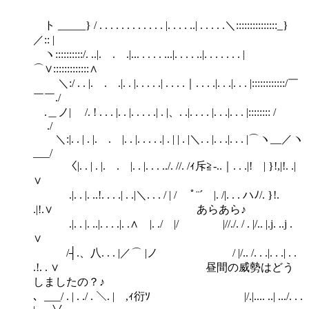
ト _____} / . . . . . . . . . . . . |. . . . ..| . . . . .＼:::::::::::::::_}
／:: |
ヽ::::::::::/. ..|. . .|... . . . . ...|. . . . ..|. . . . . . . |
⌒∨:::::::::::::∧
＼:/ . . |. . .|. . |. . . . .| . . . .｜. . . .|. . .|. . . |::::::::::::/￣
￣￣./
.＿ノ| /. ! . . . |. . |. . . . .| . |、. .|. . . . |. . .|. . . |:::::::: /
./
＼:|. . | . |. . |. . |. . . . .| . | | . |＼. . |. . .|. . . |⌒ヽ__／ヽ
___/
〈|. . | . |. . |. . |. . . ../. //. /ｨ斥≧-..｜. . .|! | }!,|!. .|
∨
.|. . |. ..!. . . .| . .|＼. . . / | / ゞﾟ¨´ |. /|. . . ハﾉ/. }!.
.|!.∨ あらあら♪
.|. . |. ..|. . . .|. .∧ |. ./ |/ |//./. / . |/.. |.j. ..j .
∨
/┤.、八. . . |／⌒ |ノ / |/.. /. . .|. . .| . .
.!. . ∨ 昼間の威勢はどう
しましたの？♪
、___/ . | . ./ . ＼. | ,ｨ衍ｿ |/.|.... ..| .../. . .