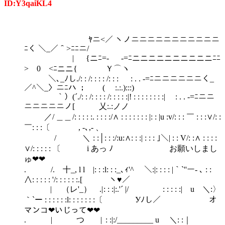
ID:Y3qaiKL4
ﾔニ<／ ヽノニニニニニニニニニニニ
ﾆく ＼_／＾>ﾆﾆニ/
| {ニﾆ=- -=ﾆニニニニニニニニニニﾆﾆ
> 0 <ﾆニニ{ Ｙ⌒ヽ
＼､_ﾉし./: : /: : : : /: : : ￣ : . . -=ﾆニニニニニニく_
／^＼_〉ニﾆハ ； ( :.:.):::)
｀）(´./: : /: : : : /: : : : :|! : : : : : : : :|￣ : . . -=ﾆニニ
ニニニニニノ[ 乂:.:ノノ
／/ ＿＿ /: : : : :. : : : :/∧ : : : : : : : |: : |u :v/: : : ￣ : : :∨/: :
￣: : :〔 , -､,- 、
/ ＼ : :│: : :/:u:∧: : :| : : : ｣＼| : : V/: :∧ : : : :
∨/: : : : : 〔 i あっ ﾉ お願いしまし
ゅ❤❤
. /. 十_, l l |: : :l: : :_､ｨ'^ ＼:|: : : : |｀`''ー- ､ : :
∧: : : : : '/: : : : : :.[ ヽ♥／
| （レ'_） .| : : :|:.'´ |/ : : : : :| u ＼:〉
｀`ー : : : : : :l: : : : : : :〔 Уﾉし／ オ
マンコ❤いじって❤❤
. | つ | : :|:/_________ u ＼: :｜