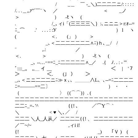
/ _＿ ￣ ‐_＼)二二二二ニ/: : : : :
/. . .＿,,ｧ''´￣¨ヽ ／ ＜ _ノ
＞ ） ‐ﾋヽ (
. /_､ィi「(三三三三＼｝:､ニニニ＞r:ｫ‐-=
ﾆ_⌒ .′ . . . : :У ） l ヽ
( ＜. (」 ） ＞
_､＜二二二二二二二∧ﾆ)ｈ､＿/ /
¨ ,.: ／
＜. ゝ ＞ ） ‐ﾋヽ (
_､ -‐…ｰ==ﾆ_ﾆ二二二二二∧_／ .{ ﾉ. . : - '"
ﾞ::::_,, ,,＿ イ __ ＜ | '７
＞ ＜. (」 ） ＞
_,､＜ニニ二二二ニﾆ≫ｘ､、＿＿＿∧L、､-‐=ﾆ二二二二
ﾆ=―――==二〕 ） ・ ・
（ 〉（(⌒⌒)）. (
二二二二二二二二二二二二二二二二二二二二二二二二
二二ﾆ_=- '^ {{! 、 ／⌒Y⌒｀
＼ < ♥ ＼､／ /
二二二 ＼人_人从／ 二二二二{{! 、 二二二二二二二二
／￣~/~ ,ィi i!
{! _) ｢Ｖ ) (