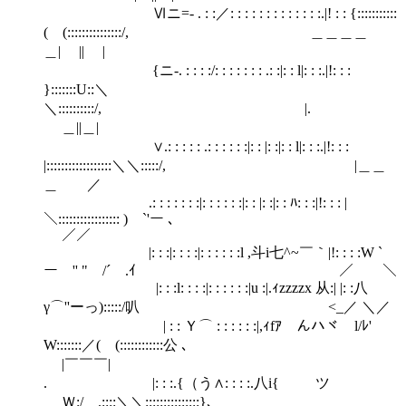
Ⅵニ=- . : :／: : : : : : : : : : : : :.|! : : {:::::::::::
( (:::::::::::::::/, ＿＿＿＿
＿| || |
{ニ-. : : : :/: : : : : : : .: :|: : l|: : :.|!: : :
}:::::::U::＼
＼::::::::::/, |.
＿||＿|
∨.: : : : : .: : : : : :|: : |: :|: : l|: : :.|!: : :
|::::::::::::::::::＼＼:::::/, |＿＿
＿ ／
.: : : : : : :|: : : : : :|: : |: :|: : ﾊ: : :|!: : : |
＼::::::::::::::::: ) `'ー ､
／／
|: : :|: : : :|: : : : : :l ,斗i七^~￣｀|!: : : :W `
ー '' " /´￣.ｲ ／ ＼
|: : :l: : : :|: : : : : :|u :|.ｨzzzzx 从:| |: :八
γ⌒''ーっ):::::/叭 <_／ ＼／
| : : Ｙ⌒ : : : : : :|,ｨfｱ んハヾ l/ﾚ'
W:::::::／( (::::::::::::公 ､
|￣￣￣|
. |: : :.{（う∧: : : :.八i{ ゞツ
Ｗ:/ .::::＼＼:::::::::::::::}､