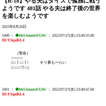
【R-18】やる夫はダイスで孤独に戦う
ようです 481話 やる夫は終了後の世界
を楽しむようです
2025年8月26日
1000
：
◆bbSAmutrEGW/
：
2022/07/27(水) 23:49:35.80
ID:Y3qaiKL4
（聖命）
∩∩∩∩
|::::┃::::┃! キリ番もーらい
|:::::::::ワ::::|
1001
：
◆bbSAmutrEGW/
：
2022/07/27(水) 23:49:47.60
ID:Y3qaiKL4