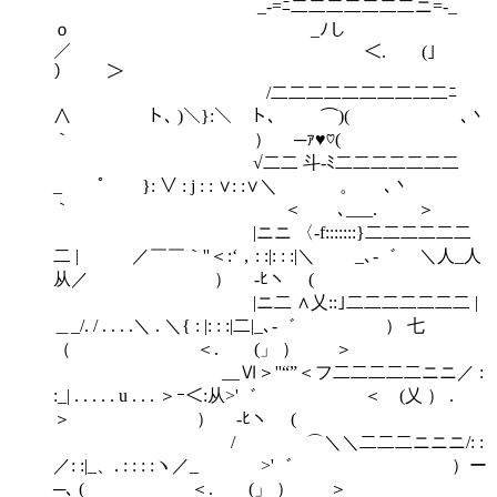
_-=ﾆ二二二二二二二ニ=-_
ｏ _ﾉし
／ ＜. (」
） ＞
/二二二二二二二二二二ﾆ
∧ ト､ )＼}:＼ ト､ ⌒)( ､丶
｀ ） ─ｧ♥♡(
√二二 斗-ﾐ二二二二二二二
_ ﾟ }: ∨ : j : : ∨: :∨＼ 。 ､丶
｀ ＜ ､___. ＞
|ニニ 〈-f:::::::}二二二二二二
二 | ／￣￣｀''＜:‘，: :|: : :|＼ _､‐゛ ＼人_人
从／ ） ‐ﾋヽ (
|ニ二 ∧乂::｣二二二二二二二 |
＿_/. / . . . .＼ . ＼{ : |: : :|二|_､‐゛ ） 七
（ ＜. (」 ） ＞
__Ⅵ＞''“”＜フ二二二二二ニニ／ :
:_| . . . . . u . . . ＞ｰ＜:从>'゛ ＜ (乂 ） .
＞ ） ‐ﾋヽ (
/ ⌒＼＼二二二ニニニ/: :
／: :|_、. : : : :ヽ／_ >'゛ ）ー
─､ ( ＜. (」 ） ＞