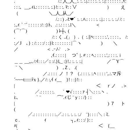
. /.: 人_人_ :. :. :.|.: : : :. :. :.|: : : : : : : ,ｲ:
: : :、__,.ｨi.: : : : : :. :.}!: : :. ﾏ: : ∨ ） え
（ ＼_人_从_／
/.: : ) .‐ﾋ❤ﾞ :. :.ﾊ.: : : : :. :.|.: : :. :. :./ /: :
:.,ｨ｀¨´ : : : : : :/: :}ﾄ、.: :.: : : :.l＼ ＜
(⌒'⌒) ) ﾚ┼､ (
. /: : く ..(」 ）.（ :.∥ﾍ: : : : : :.', : : : : , /:
:／J ､} : /: : : :/ : :}l: : : : : : : : |⌒ヽ ) ＼
／ ＜ .ｰﾉ-' .＞
,ｲ.: : : : | つﾞ | .〃: : ﾍ.: : : : :.',: : : :.ｉ
＿＿ __,,､/:ｲ: : :／:: :/.}l,_ :}!.: :. :. :.| ／⌒Y⌒
｀＼ ) ,Ｚ、 .(
／.: : : : ノ ！？ （.: : : :. :.ﾍ : : : : ',.:.マ斥
´~~~t::::::ﾃx }.／/: :,ｲ ｨ__ }! : :}!: :
| ＜ ｒノ .＞
. ／.: : : : : :. ￣｀❤√ : : : : ｧ ┤＼: : :.ヽ .
i:、 ｀¨ ⌒´.ｨじ ¨ｙ: : /} : :
| ) ７ ト
(
／.: : : : : : : : : :.／.: : :. :. :. :./ ¨}: : : :＼ : ﾐ.
ｃ. ｨ ┐,.ｨ: : :/ }: :
ﾊ| ＜ {__