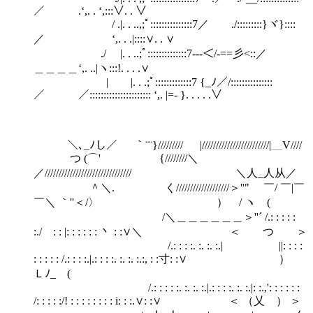
／￣￣￣.‘,. . ‘,:::∨. . ∨
/ .|. . ..,;ﾟ:::::::::::::::7／ ./:::::::::}ヾ}::::
／ ‘,. . .|::::∨. . ∨
./ |. . ..;ﾟ::::::::::::::7---＜/-==彡<::／
＿＿＿＿‘,. ..|ヽ:::!. . . .∨
| |. . .;ﾟ:::::::::::::7 {_ﾉ／/:::::::::::::::
／ ／:::::::::::::::::::::: ‘,. |=- }. . . . .∨
＼､_ﾉし／ ｀¨¨}///////// |////////////////////////|＿V////
つ (⌒' {////////＼
／/////////////////////////////// ＼人_人从／
＾＼. く///////////////////＞''" ￣/ ￣|￣
￣＼ ｀''＜/〉 ） / ヽ (
/＼＿＿＿＿＿＿＞''´ /.: : : : :
:./ : : |: : : : : : 丶 : :∨＼ ＜ つ ＞
/.: : : :. :. :. :.| ||: : : :
: : : : : /.: : : :.|.: : : :. :. :. :.:, : :寸: :∨ ）
Ｌﾉ_ (
/.: : : : :. :. :. :.|.: : : :. :. :.|: :.,': : : : : :
/: : : : :/! : : : : : : : : i: : :.∨: :∨ ＜ （乂 ） ＞