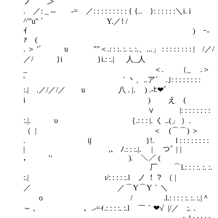
ノ ＞
. ／: _ -‐ -= ／: : : : : : : : : { {.. }: : : : : :＼i. i
^'''u'' ´ Y.／! /
ｲ ) ｰ‐
ｧ (
. ＞ '´ u "''＜.: : :. :. :. :.、...」 : : : : : : : : | /／/
／/ }i }i.: :.| 人_人
_ ＜. （_ .＞
' ｀丶、..ア´ゝ.｣: : : : : : : :
:.| .／/／/／ u 八 . |. ) .‐ﾋ❤ﾞ
i ) え (
∨ |: : : : : : : :
:.|. υ ｛.: : : |. く ..(」 ）.
（ | ＜ (⌒⌒) ＞
. ij }!. l : : : : : : : :
| ,、 ﾉ.: : :.|. | つﾞ | |
， '‘ ). ＼／ (
厂 ⌒l.: : : :. :. :.
:.| ι/: : : : :.l ノ ！？ （ |
／ ／⌒Y⌒Y｀＼
o / .l.: : : : :. :. :.|＾
～ , 、.‐=ｨ.: : : :. :.l ￣｀❤√ |/／ ;.．