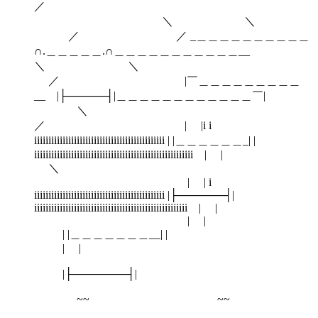
＼ ＼
／ ／ _＿＿＿＿＿＿＿＿＿＿
∩.＿＿＿＿＿.∩＿＿＿＿＿＿＿＿＿＿＿__
＼ ＼
／ |￣＿＿＿＿＿＿＿＿＿
__ |├─────┤|＿＿＿＿＿＿＿＿＿＿＿＿￣|
＼
／ | |i i
iiiiiiiiiiiiiiiiiiiiiiiiiiiiiiiiiiiiiiiiiiiiii | |＿＿＿＿＿＿_| |
iiiiiiiiiiiiiiiiiiiiiiiiiiiiiiiiiiiiiiiiiiiiiiiiiiiiiiii | |
＼
| | i
iiiiiiiiiiiiiiiiiiiiiiiiiiiiiiiiiiiiiiiiiiiiii |├──────┤|
iiiiiiiiiiiiiiiiiiiiiiiiiiiiiiiiiiiiiiiiiiiiiiiiiiiiii | |
| |
| |＿＿＿＿＿＿＿__| |
| |
|├───────┤|
~~ ~~