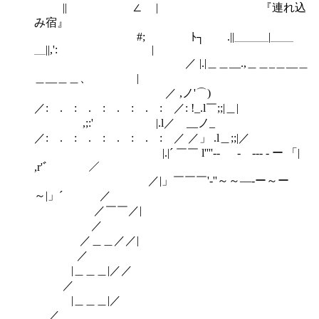
|| ∠ | 『連れ込
み宿』
#; ﾄ┐ .||＿＿＿|＿＿
＿||,': |
／ |.|＿＿__.,＿＿_＿__＿
＿__＿＿、 |
／ ,ノ'⌒)
／: . : . : . : . : ／: !_.l￣;;|＿|
,;:' |.l／ゞ__ノ_
／: . : . : . : . : ／ ／」 .l＿;;|／
|.|´ ￣￣ l''''-- - --- - ー 「|
,r'ﾞ ／
／|」￣￣￣'-''～～―-ー～ー
～|」´ ／
／￣￣／|
／
／＿＿／／|
／
|＿＿＿|／／
／
|＿＿＿|／
／