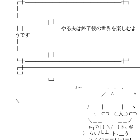
┏╋────────────────────────────╋┓
┃
｜┃
┃｜ やる夫は終了後の世界を楽しむよ
うです ｜┃
┃
｜┃
┗╋────────────────────────────╋┛
┏╋━━━━━━━━━━━━━━━━━━━━━━━
┗
┗┛
♪～ -―‐ .
／ ^ ^
＼
/ ┃ ┃ ヽ
{ ⊂⊃ (_人_) ⊂⊃
＼＿＿ ＿＿ノ
r‐┐7/ | } ＼/ }ト､ ＠
〉 ム/､ﾉ└‐┴‐‐ト､__う
∨_(／}三三{{=}三!