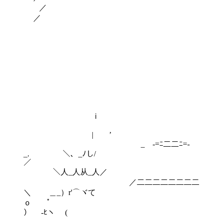
／
／
ｉ
| ’
_ -=ﾆ二二ﾆ=-
_. ＼、_ﾉし/
／
＼人_人从_人／
／二二二二二二二二
＼ ＿_）r'⌒ヾて
ｏ ﾟ
） ‐ﾋヽ (