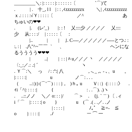
_________＼: |: : : : : |: : : : : : :〔 `⌒)て
. | . 十_, l l | : : ,ｨzzzzzzzzx ＼| ,ｨzzzzzzzzzz
ｘ.: : : : :√Ｙ: : : : :〔 ／^ あ
ちゅいの❤❤
. |. (レ'_） | : : !ゝ 乂::::少 ／／／／ 乂::::
少 从: : : :/ | : : : : :〔 ：
|.. | | ｣. C‐--‐／／／／／／‐---‐とつ.: :
:, : | .八''^~￣￣ ｀ 、 ヘンにな
るうううう❤❤❤
| ..| | : : | ﾊ u／／／ 丶 ／／／／／
〈:_:／.: .:| ´ ヽ
. Ｙ⌒:＼ っ / : :°:| 八 , -､_ ,､ - ､、u 。
|: : : : :| u ノ⌒: . . .
（ ..::):) (⌒'⌒) : : : |: , )ｈ｡ u Ｖ: :）(: : : : :〉 .
ｨi「^|: : : : :| { : . .⌒). .)ヽ
. ゝ..::ノノ ＼／ o: : : |/ ⌒＞ . {j.｀¨¨ ) 〔 .ィ
i「⌒ |: : : : :| o } u (⌒ .( . .／. .ノ
| : : : : | ﾉ｡ﾟ ≧=‐ ≦
o |: : : : :| .ﾉ ー ⌒ 一