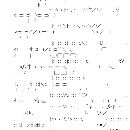
| |/￣/
. : : :ﾍ ゝ|: : :､ : : ／/／¨¨／/／ , ∨
/::::::::::::) )::::::::::/ ) ｨ |
＿＿＿| /
|: : : : ＼|: :. :.＼ : /／/／/／
∨:::::::::／／＞一'' ( |＼x ／ |
/ /
|: : : : : : l : : : : :.＼〉 U ,
ｨｧ' 寸:::( (／:::::::⌒＼ ＼ /￣
7 | /＿/|￣||￣|/￣/
|: : : : : : |: : : : : :| u /:V
u八寸:ヽ ヽ:::::::::::::::::::;, i L_
-､ .7 |＿||＿| /
l: : : : : : : : : : : : ト
し' /: : : :|＼:) );,::::::::::: /
_i__, ﾞ / /＿/
| : : : : :/∧: : : : :⌒＞ .
ｲ: : : : :| `芍.;;,,,, ヽ | ' ) f
| : : : : : :/∧ : : : :, ⌒≧=- -=彡:.|: : : : :.|
,ﾉ}h､ L ツ ／
. | :＞ -=ミ/∧ : : : :, / : : : : : : |: :
: : :.| ／:i:i:i:i:i: ヽ♥／