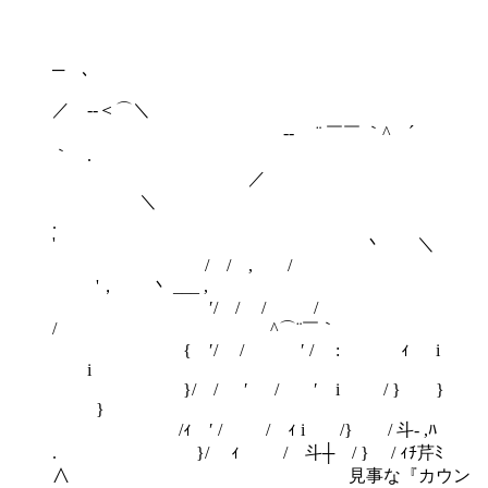
─ ､
／ --＜⌒＼
-‐ ¨ ￣￣ ｀^ ´
｀ .
／
＼
.
' 丶 ＼
/ / , /
'， 丶 ___ ,
′/ / / /
/ ^⌒¨￣｀
{ ′/ / ′ / : ｨ i
i
}/ / ′ / ′ i / } }
}
/ｨ ′ / / ｨ i /} / 斗- ,ﾊ
. }/ ｨ / 斗┼ / } / ｨﾁ芹ﾐ
∧ 見事な『カウン