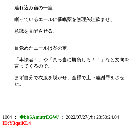
連れ込み宿の一室
眠っているエールに催眠薬を無理矢理飲ませ、
意識を覚醒させる。
目覚めたエールは案の定、
「卑怯者！」や「真っ当に勝負しろ！！」など文句を
言ってくるので、
まず自分で衣服を脱がせ、全裸で土下座謝罪をさせ
た。
1004
：
◆bbSAmutrEGW/
：
2022/07/27(水) 23:50:24.04
ID:Y3qaiKL4