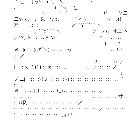
｀‐:_=二|}っ/: : ｏ.＼二＼ ｲ/ .
: ) ＼( (_
） ・ ・ （ ｲ/ ∨二
二≫ｘ､、,__以__つ:: . . ｀''＜_) 〈/ ,ｨ}
ﾌ" . : : : ／⌒Y⌒´⌒ ヽ
／⌒Y⌒｀＼ 〈/ ,ｨ}ﾌ" 寸二 卜
／/ヾj. ﾄ ＼: : : .-=ﾆつ ヾ . : : : : :
{ ヾ
Ⅵ二|(／: :(/∪'ﾞ＼): : : : : . っ . . i! i!
}!: ／
J i! i! }! -
| : : ＼｛ ){ { : : o: : : : : . . . . . . . : : : : : : : ノ
(／
ノ ニ| : : : :}{∪,_) : : : : : }} : : : : : : : : : : : : : : : : : : _､:゛
: : . .
Ⅵ| . : : :|| j{J: : : : : : :{_) : : : : : : : : : : : : : : : :／
: : : : : : : . . . . . : : : : : : : : :寸 . :
: : ∪圦 : : : : : : : : : : : : : : : : : : : : : :／
: : : : : : : : : : : : : : : : : : : : : : : : : : : : : : : : : : : : :／: : : : : : : : : :
´， : : : : : : : : : : : : : : : : :_,ィi「
━━━━━━━━━━━━━━━━━━━━━━━━━