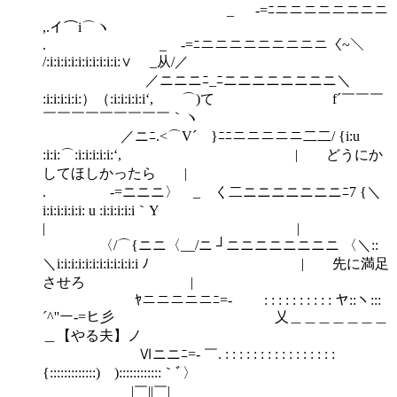
_ -=ﾆニニニニニニニニ
,.イ⌒i⌒ヽ
. _ -=ﾆニニニニニニニニニ〈~＼
/:i:i:i:i:i:i:i:i:i:i:∨ _从/／
／ニニニﾆ_ﾆニニニニニニニニ＼
:i:i:i:i:i:）（:i:i:i:i:i‘, ⌒)て f´￣￣￣
￣￣￣￣￣￣￣￣￣｀ヽ
／ニﾆ.<⌒V´ }ﾆﾆニニニニニ二二/ {i:u
:i:i:⌒:i:i:i:i:i:‘, | どうにか
してほしかったら |
. -=ニニニ〉 _ く二ニニニニニニニﾆ7 {＼
i:i:i:i:i:i: u :i:i:i:i:i｀Y
| |
〈/⌒{ニニ〈__/ニ ┘ニニニニニニニニ 〈＼::
＼i:i:i:i:i:i:i:i:i:i:i:i ﾉ | 先に満足
させろ |
ﾔニニニニニﾆ=- ￣: : : : : : : : : : ヤ::ヽ:::
´^''ー-=ヒ彡 乂＿＿＿＿＿＿＿
＿【やる夫】ノ
Ⅵニニﾆ=- ￣. : : : : : : : : : : : : : : : :
{:::::::::::::) )::::::::::::｀ﾞ〉
|￣||￣|