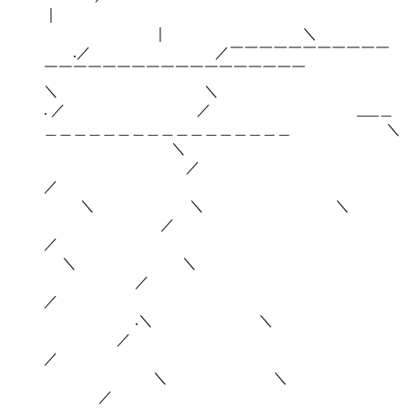
｜ ＼
.／ ／￣￣￣￣￣￣￣￣￣￣￣
￣￣￣￣￣￣￣￣￣￣￣￣￣￣￣￣￣￣
＼ ＼
. ／ ／ ___＿
＿＿＿＿＿＿＿＿＿＿＿＿＿＿＿＿＿ ＼
＼
／
／
＼ ＼ ＼
／
＼ ＼
／
.＼ ＼
／
＼ ＼
／