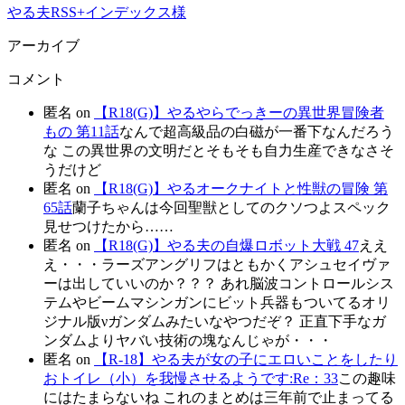
やる夫RSS+インデックス様
アーカイブ
コメント
匿名
on
【R18(G)】やるやらでっきーの異世界冒険者
もの 第11話
なんで超高級品の白磁が一番下なんだろう
な この異世界の文明だとそもそも自力生産できなさそ
うだけど
匿名
on
【R18(G)】やるオークナイトと性獣の冒険 第
65話
蘭子ちゃんは今回聖獣としてのクソつよスペック
見せつけたから……
匿名
on
【R18(G)】やる夫の自爆ロボット大戦 47
ええ
え・・・ラーズアングリフはともかくアシュセイヴァ
ーは出していいのか？？？ あれ脳波コントロールシス
テムやビームマシンガンにビット兵器もついてるオリ
ジナル版νガンダムみたいなやつだぞ？ 正直下手なガ
ンダムよりヤバい技術の塊なんじゃが・・・
匿名
on
【R-18】やる夫が女の子にエロいことをしたり
おトイレ（小）を我慢させるようです:Re：33
この趣味
にはたまらないね これのまとめは三年前で止まってる