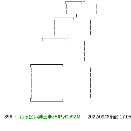
┌────┐┘
｜ |
｜ |
┌─────┐┘
｜ |
｜ |
｜ |
┌──────┐┘
｜ |
｜ |
｜ |
｜ |
. ┌─────────┐
. ｜ |
. ｜ |
. ｜ |
. ｜ |
. ｜ |
. ｜ |
. └─────────┘
356
：
おっぱい紳士◆zEfPyGc9ZM
：
2022/09/09(金) 17:05
＿＿