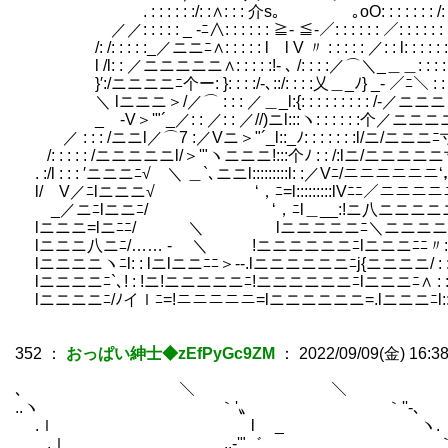
. : : : : : :/: :∧: : : 介s｡ ｡oO: : : : : : : /: : : : :
／／: : : : : _ -ﾆ∧: : : : : : ≧- ≦-／: : : : : 
/: /: : : : :_／ニニﾆ∧: : : : : l l V 〃 : : : : : 
l /l: : ／ニニニニニ∧: : : : :!- ､ /: : : :／⌒＼_＿＿: : : : : : : : 
}′:/ニニニニﾆ个ー: }: : : :/-､::/: : : :乂＿_ﾉ} _- ／ﾆ＼ : : : : : :
＼ lニニニ＞/／⌒ : : : ／＿_l:{: : : : : : : : : /-／ニニニヽ: : : :
_ -V＞'"´_／: : ／: : ／//)ニl:::ヽ: : : : : :个／ニニニニﾆ}: : :
／ : : : /ニニl／⌒7 :／Vニ＞"´_l::_ﾉ: : : : : : :l/ニ/ニニニﾆ寸 : : 
/: : : : : /ニニニニニl/＞'"ヽニニニ!:::个ﾉ : : /:lニ/ニニニニニ寸: :
. :/l : : : ′ニニニﾆ√ ＼ ＿`､ニニl:::::::::l: :／Vﾆ/ニニニニニニ‘，:
l/ V／ﾆlニニニ√ ‘，ﾆ=l:::::::::lVﾆﾆ／ニニニニニニﾆﾆヽ
_／ニﾆlニニﾆ/ ‘，ﾆl＿__:!ニ八ニニニニニニニﾆ
lニニニ=lニﾆﾆ/ ＼ lニニニニニﾆ＼ニニニニﾆﾆ／
lニニニ八ニﾆ/…… - ＼ !ニニニニニニﾆlニニニﾆﾆ〃: :
lニニニニヽﾆl: : lニlニニﾆﾆ＞--.lニニニニニニﾆj{ニニニニ/ : 
lニニニニﾆ`､! : !ニ!ニニニニニﾆ!ニニニニニニﾆlニニニﾆ∧ : : 
lニニニニﾆ/ﾉイｌﾆ=!ニニニニニ=lニニニニニニ=.lニニニﾆl::::
352
：
おっぱい紳士◆zEfPyGc9ZM
：
2022/09/09(金) 16:38
､ ＼ ＼
..ヽ ｀'〟 ｀''
.ｌ l _ ヽ.
.ｌ _..-'"゛ ｀'､ !│