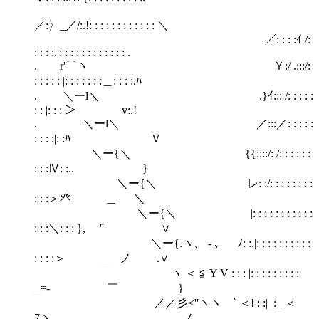
／:〉_／/:.!: : : : : : : : : : : : ＼
／: : : :ｲ /:
: : : :.|: : : : : : : : : : : : .
. r'⌒ヽ Ｙ:/ .:::/:
: : : : : |: : : : : : :＿: : : :.ﾊ
. ＼ーl＼ .}ｲ::: /: : : : :
: : |: : : ＞ v:.!
. ＼ーl＼ ／:::／: : : : :
: : : :|: :ﾊ Ｖ
＼ー{＼ {{::::/: /: : : : : :
: : :Ⅳ: :.. }
＼ー{＼ |レ: :/: : : : : : : :
: : :＞癶 ＿ ＼
＼ー{＼ |: : : : : : : : : : :
: : :＼: : : }, '' ∨
＼ー{.ヽ、 - ､ ﾉ: :.|: : : : : : : : : :
: : : :＞ _ ノ .∨
ヽ ＜ ≦ Y V : : : |: : : : : : : : :
_=- ￣ }
／／彡<''ヽヽ ` ＜! : :|_:_ ＜
7ヽ ノ