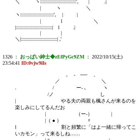
＼ ヽ:::::::::::::::::::::::::::::', | .|
| ヽ ＼
ヽ:::::::::::::::::::::::::::', | |
| l ＼
|:::::::::::::::::::::::::::::| l .|
| |
＼|:::::::::::::::::::::::::::::| ,'
1326
：
おっぱい紳士◆zEfPyGc9ZM
：
2022/10/15(土)
23:54:41
ID:0vjw9iIs
, - ── 、
／ ＼
. / ー- ､ ヽ
/ノ し
| やる夫の両親も楓さんが来るのを
楽しみにしてるんだお
| （ー‐） |
|（ ● ） 〃
l 割と頻繁に「はよ一緒に帰ってこ
いカモン」って来るしね……