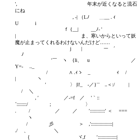
', 年末が近くなると流石
にね
, ‐| （Lﾉ ＿__ . ｨ
U i
ｆ {__| ゝ __ﾉ- '
| ま、寒いからといって妖
魔が止まってくれるわけないんだけど……
j | ー ´
ﾉ
'￣ ヽ {li、 u ／
Y=- .._
/ ∧ .ｨゝ _ ｨ /
| ヽ
′ 〉 |l!_ -／}¨¨ ..＜:/ |
/ ＼
, ′ ／-=f ／ '｀::
´::::::::/ ； 〉
. / ／ ／ ′::::::::::::′ ＜ ===
ヽ
/ 彡 ＞ ,':::::::::::::::::|
./ 、 ＼
｛ ヾ,f ′:::::::::::::::|