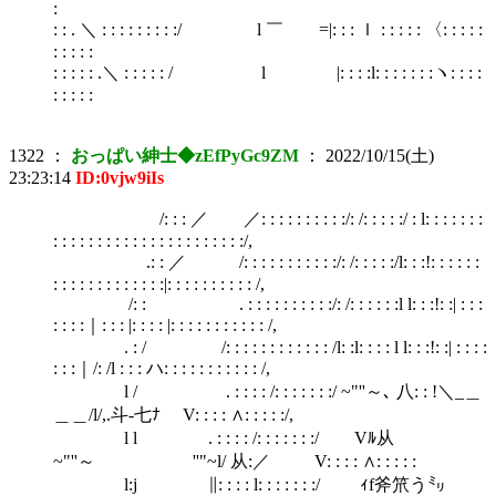
:
: : . ＼ : : : : : : : : :/ l ￣ =|: : : ｌ : : : : : 〈: : : : :
: : : : :
: : : : : .＼ : : : : : / l |: : : :l: : : : : : :ヽ: : : :
: : : : :
1322
：
おっぱい紳士◆zEfPyGc9ZM
：
2022/10/15(土)
23:23:14
ID:0vjw9iIs
/: : : ／ ／: : : : : : : : : :/: /: : : : :/ : l: : : : : : :
: : : : : : : : : : : : : : : : : : : : : :/,
.: : ／ /: : : : : : : : : : :/: /: : : : :/l: : :!: : : : : :
: : : : : : : : : : : : :|: : : : : : : : : : /,
/: : . : : : : : : : : : :/: /: : : : : :l l: : :!: :| : : :
: : : :｜: : : |: : : : |: : : : : : : : : : : /,
. : / /: : : : : : : : : : : : /l: :l: : : : l l: : :!: :| : : : :
: : :｜/: /l : : : ハ: : : : : : : : : : : /,
l / . : : : : /: : : : : : :/ ~"''～､ 八: : !＼_＿
＿＿/l/,.斗‐七ﾅ V: : : : ∧: : : : :/,
l l . : : : : /: : : : : : :/ Vﾙ从
~"''～ ''"~l/ 从:／ V: : : : ∧: : : : :
l:j ∥: : : : l: : : : : : :/ ｨf斧笊う㍉