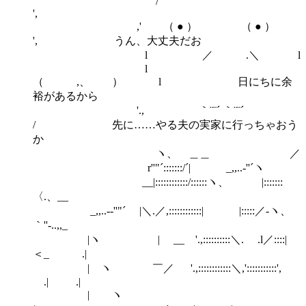
/
',
,' （ ● ） （ ● ）
', うん、大丈夫だお
l ／ .＼ l
l
（ ,、 ） l 日にちに余
裕があるから
'., ｀¨¨´ ｀¨¨´
/ 先に……やる夫の実家に行っちゃおう
か
ヽ、 ＿＿ ／
r''"´:::::::/´| _,,..-''´ヽ
__|::::::::::::/::::::ヽ、 |:::::::
〈.、__
_,,..-‐''"´ |＼.／,::::::::::::| |:::::／-ヽ、
｀''-..,,_
|ヽ | __ '.,::::::::::＼. .l／::::|
＜_ .|
| ヽ ￣／ '.,::::::::::::＼,':::::::::::',
.| .|
| ヽ