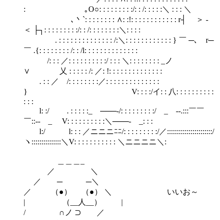
: ｡O○: : : : : : : : :/: : /: : : : :＼ : : : ＼
､丶`: : : : : : : : ∧: :!: : : : : : : : : : : : r┤ ＞ -
＜ ├┐: : : : : : : : :/: : /: : : : : : : :＼: : : :
. : : : : : : : : : : : : : : /:＼: : : : : : : : : : : : } ￣ ─､ r─
￣ .{: : : : : : : : /: : /l: : : : : : : : : : : : : :
/: : : ／: : : : : : : : : :/ : : : ＼: : : : : : : : _ノ
∨ 乂 : : : : : /: ／: !: : : : : : : : : : : : : :
. : : ／ /: : : : : : : :／: : : : : : : : : : : : : :
} V: : : :/イ: : 八: : : : : : : : : :
: : :
l: :/ . : : : : :_ ───‐/: : : : : : : : :/ _ -‐.:::￣￣
￣::‐- _ V: : : : : : : : : :＼───‐ _: : :
l:/ l: : : ／ニニニﾆﾆ/: : : : : : : : :/／:::::::::::::::::::::::/
ヽ:::::::::::::::＼V: : : : : : : : : : : ＼ニニニニ＼:
＿＿＿_
／ ＼
／ ─ ─＼
／ （●） （●） ＼ いいお～
| （__人__） |
/ ∩ノ ⊃ ／