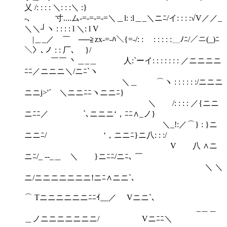
乂 /: : : : ＼: : :＼ :}
‐､ 寸....ム-=-=-=-=＼＿l: :l＿_＼ニﾆ/イ: : : :√V／／_
＼＼┘ヽ : : : : l ＼: l V
|＿_／ ￣ ──≧zx-=-ﾊ＼{=-/: : ￣: : : : :＿ﾉﾆ/／ニ(_)ﾆ
＼〉､ノ : : 厂､ }/
￣￣ 丶＿_＿ 人:`ーイ: : : : : : : ／ニニニニ
ﾆﾆ／ニニニ＼/ニﾆ`ヽ
＼＿ ⌒ヽ : : : : : :/ニニニ
ニニj>'´ ＼ニニﾆﾆヽニニﾆ}
＼ /: : : : ／{ニニ
ニﾆﾆ／ `､ニニニ‘，ﾆﾆ∧_ノ}
＼_!:／⌒} : }ニ
ニニﾆ/ ‘，ニニﾆ}ニ八: : :/
V 八 ∧ニ
ニﾆ/_ -‐_＿ ＼ }ニﾆﾆ/ニﾆ､ ￣
＼ ＼
ニ/ニニニニニニニ!ニﾆ∧ニニ`､
⌒ Tニニニニニニﾆﾆｲ__／ Vニニ`､
_＿＿
＿ノニニニニニニニ/ Vニﾆﾆ＼