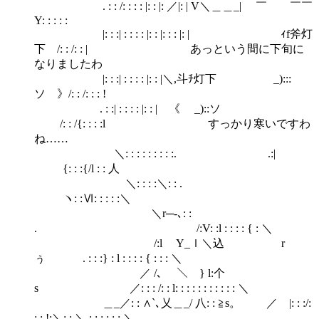
. : : /: : : : |: : |: ／|: | V＼＿＿_| ￣ ￣￣
Υ: : : : :
|: : :| : : : : |: : |: : : |: | ｨf斧灯
下 /: : /: : | あっという間に下旬に
なりましたわ
|: : :| : : : : |: : |＼,斗ﾁ灯下 _):::
ソ 》/: : /: : : !
. : :| : : : : |: : | 《 _)::ソ
/: : /{: : : :l すっかり寒いですわ
ね……
＼: : : : : : : : :. .:|
{: : :{/l : : 人
＼: : : :＼: : .
ヽ: :Ⅵ: : : : :＼
＼r─‐､: :
. /:V: :l : : : : { : ＼
/:l Y_ｌ＼込 r
ぅ . : : :} : l : : : : { : : : ＼
／ /､ ＼ } l:个
s ／: : : /: : l: : : : : : : : : : : ＼
＿_／: : ∧`､乂＿_/ 八: : ≧s。 ／ |: : :/:
: : !:＼: : ＼ : : : : : : ＼