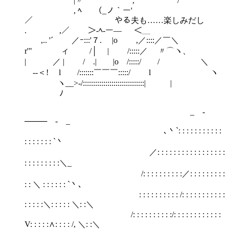
|〃 , /
, ﾍ （_ノ｀ー'
／ やる夫も……楽しみだし
. ,／ ＞-ﾍ-ー― ＜＿
,.. '´ ／ｰ:::'７. |o ,／::::／￣＼
r'" ィ /│ | /:::::／ 〃⌒ヽ、
| ／ | / .| |o /:::::/ / ＼
ゝ--＜! l /:::::::￣￣￣:::::/ l ヽ
ヽ__>-/::::::::::::::::::::::::::::::| |
ﾉ
_ -
──── - _
､丶`: : : : : : : : : : :
: : : : : : : `丶
／: : : : : : : : : : : : : : : : :
: : : : : : : : :＼_
/: : : : : : : : : :／: : : : : : : : :
: : ＼ : : : : : : `丶､
: : : : : : : : : : /: : : : : : : : : : :
: : : : :＼: : : : : ＼: :＼
/: : : : : : : : : :/: : : : : : : : : : : :
V: : : : :∧: : : : /, ＼: :＼