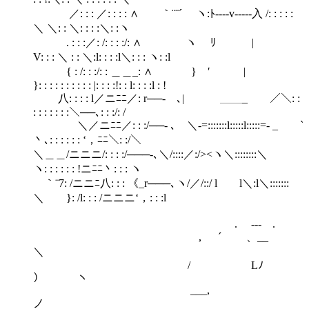
／: : : ／: : : : ∧ ｀¨¨´ ヽ:ﾄ----v-----入 /: : : : :
＼ ＼: : ＼: : : :＼: :ヽ
. : : :／: /: : : :/: ∧ ヽ ﾘ |
V: : : ＼ : : ＼:l: : : :l＼: : : ヽ: :l
{ : /: : :/: : ＿＿_: ∧ } ′ |
}: : : : : : : : : : |: : : :!: : l: : : :l : !
八: : : : l／ニﾆﾆ／: r──‐ ､| ＿＿_ ／＼: :
: : : : : : :＼──､: : :/: /
＼／ニﾆﾆ／: : :/──‐ ､ ＼-=:::::::l:::::l:::::=- _ `
丶､: : : : : : ‘，ﾆﾆ＼: :/＼
＼＿＿/ニニニ/: : : :/───‐､＼/::::／:/><ヽ＼::::::::＼
ヽ: : : : : : !ニﾆﾆ丶: : : ヽ
｀¨7: /ニニﾆ八: : : 《_r───､ヽ/／/::/ l l＼:l＼:::::::
＼ }: /l: : : /ニニニ‘，: : :l
. --- .
, ´ 、__
＼
/ Lﾉ
） ヽ
___,
ノ