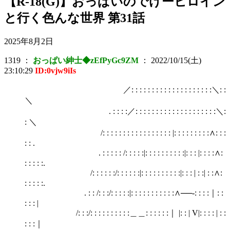
【R-18(G)】おっぱいのでけーヒロイン
と行く色んな世界 第31話
2025年8月2日
1319
：
おっぱい紳士◆zEfPyGc9ZM
：
2022/10/15(土)
23:10:29
ID:0vjw9iIs
／: : : : : : : : : : : : : : : : : : : :＼: :
＼
. : : : :／: : : : : : : : : : : : : : : : : : : :＼:
: ＼
/: : : : : : : : : : : : : : : : : |: : : : : : : : :∧: : :
: : .
. : : : : : /: : : : :|: : : : : : : : : :|: : : |: : : :∧:
: : : : :.
/: : : : : :/: : : : : :|: : : : : : : : : :|: : : | : :| : :∧:
: : : : :.
. : : /: : :/: : : : :|: : : : : : : : : : :∧──‐: : : :｜: :
: : : |
/: : :/: : : : : : : : : :＿＿: : : : : :｜ |: : | V|: : : : | : :
: : :｜