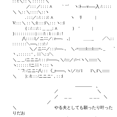
: : !:＼: : ＼ : : : : : : ＼
／: : : ／: : : : ∧ ｀¨¨´ ヽ:ﾄ----v-----入 /: : : : :
＼ ＼: : ＼: : : :＼: :ヽ
. : : :／: /: : : :/: ∧ ヽ ﾘ |
V: : : ＼ : : ＼:l: : : :l＼: : : ヽ: :l
{ : /: : :/: : ＿＿_: ∧ } ′ |
}: : : : : : : : : : |: : : :!: : l: : : :l : !
八: : : : l／ニﾆﾆ／: r──‐ ､| ＿＿_ ／＼: :
: : : : : : :＼──､: : :/: /
＼／ニﾆﾆ／: : :/──‐ ､ ＼-=:::::::l:::::l:::::=- _ `
丶､: : : : : : ‘，ﾆﾆ＼: :/＼
＼＿＿/ニニニ/: : : :/───‐､＼/::::／:/><ヽ＼::::::::＼
ヽ: : : : : : !ニﾆﾆ丶: : : ヽ
｀¨7: /ニニﾆ八: : : 《_r───､ヽ/／/::/ l l＼:l＼:::::::
＼ }: /l: : : /ニニニ‘，: : :l
―――― ､
／ ＼
／ ＿＿ ＿＿_ ＼
／
＼ やる夫としても願ったり叶った
りだお