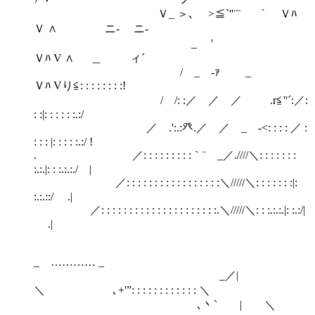
Ｖ_ ＞､ >≦`''¨¨ ｀ Ｖﾊ
Ｖ ∧ ニ- ニ-
_ ゝ'
Ｖﾊ V ∧ ＿ ィ´
/ _ -ｧ _
Ｖﾊ Vり≦: : : : : : : :!
/ /: :／ ／ ／ .r≦''´:／:
: :|: : : : : :.:/
／ゝ.':.:癶.／ ／ _ -<: : : : ／ :
: : : |: : : : :.:/ !
. ／: : : : : : : : :｀¨ゝ_／.////＼: : : : : : :
:.:.|: : :.:.:./ |
／: : : : : : : : : : : : : : : : :＼/////＼: : : : : : :|:
:.:.::/ .|
／: : : : : : : : : : : : : : : : : : : : :.＼/////＼: : :.:.:.|: :.:/|
.|
_ ………… _
_／|
＼ ､+'”: : : : : : : : : : : : ＼
､丶` | ＼