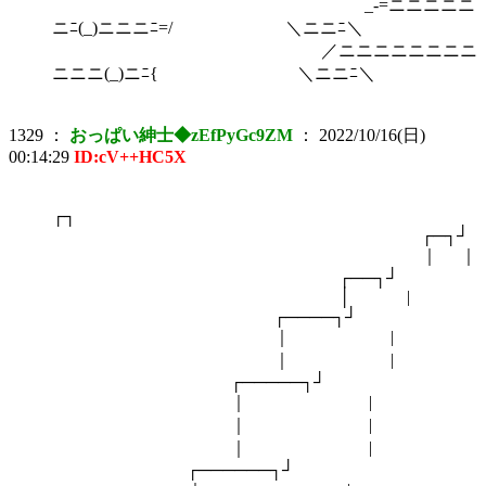
_-=ニニニニニ
ニﾆ(_)ニニニﾆ=/ ＼ニニﾆ＼
／ニニニニニニニニ
ニニニ(_)ニﾆ{ ＼ニニﾆ＼
1329
：
おっぱい紳士◆zEfPyGc9ZM
：
2022/10/16(日)
00:14:29
ID:cV++HC5X
┌┐
┌─┐┘
｜ ｜
┌──┐┘
│ |
┌────┐┘
｜ |
｜ |
┌─────┐┘
｜ |
｜ |
｜ |
┌──────┐┘