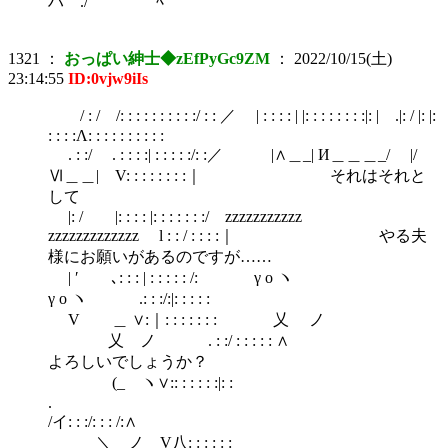
ハ ./ ﾍ
1321
：
おっぱい紳士◆zEfPyGc9ZM
：
2022/10/15(土)
23:14:55
ID:0vjw9iIs
/ : / /: : : : : : : : : :/ : : ／ | : : : : | |: : : : : : : :|: | .|: / |: |:
: : : :Λ: : : : : : : : : :
. : :/ . : : : :| : : : : :/: :／ |∧＿_| И＿＿＿_/ |/
Ⅵ＿＿| V: : : : : : : :｜ それはそれと
して
|: / |: : : : |: : : : : : :/ zzzzzzzzzzz
zzzzzzzzzzzzz l : : / : : : :｜ やる夫
様にお願いがあるのですが……
| ′ ､: : : | : : : : : /: γ o ヽ
γ o ヽ .: : :/:|: : : : :
V ＿ ∨:｜: : : : : : : 乂 ノ
乂 ノ . : :/ : : : : : ∧
よろしいでしょうか？
(_ ヽ∨:: : : : : :|: :
.
/イ: : :/: : : /:∧
＼＿ノ V八: : : : : :