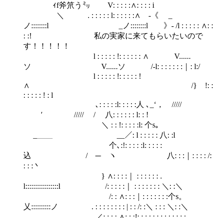
ｨf斧笊う㍉ V: : : : :∧: : : : i
＼ . : : : : : l: : : : : :∧ -《 _
ノ::::::::l _ノ::::::::l 》- /l : : : : : ∧: :
: :! 私の実家に来てもらいたいので
す！！！！！
l : : : : : !: : : : : : ∧ V......
ソ V......ソ /-l: : : : : : :｜: l:/
l : : : : : !: : : : : !
∧ /} !: :
: : : : : ! : l
､: : : : :l: : : : :人 ､_‘， /////
′ ///// / 八: : : : : : l: : !
＼ : : !: : : : :l: 个s｡
_＿＿ __／: l : : : : : 八: :l
个､:!: : : : :l: : : : :
込 / ─ ヽ 八: : :｜: : : : /:
: : :丶
} ∧: : : :｜ : : : : : : .
l:::::::::::::::::l /: : : : :｜ : : : : : : : ＼: :＼
/: : ∧: : :｜: : : : : : :个s。
乂::::::::::ノ . : : : : : : : : | : : /: :＼ : : : ＼: :＼
／: : : : ∧: : :!: : : : : : : : : : : : :