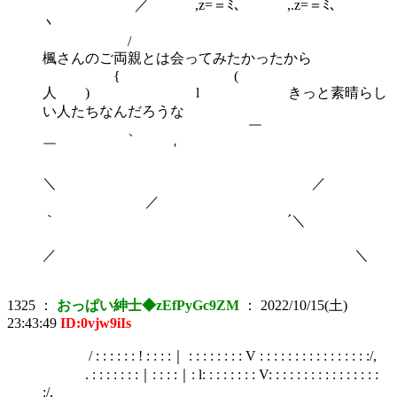
／ ,z=＝ﾐ､ ,.z=＝ﾐ､
丶
楓さんのご両親とは会ってみたかったから
{ (
人 ) l きっと素晴らし
い人たちなんだろうな
、 ￣
￣ ′
＼ ／
／
｀ ´＼
／ ＼
1325
：
おっぱい紳士◆zEfPyGc9ZM
：
2022/10/15(土)
23:43:49
ID:0vjw9iIs
/ : : : : : : ! : : : :｜ : : : : : : : : V : : : : : : : : : : : : : : : :/,
. : : : : : : :｜: : : :｜: l: : : : : : : : V: : : : : : : : : : : : : : : :
:/,