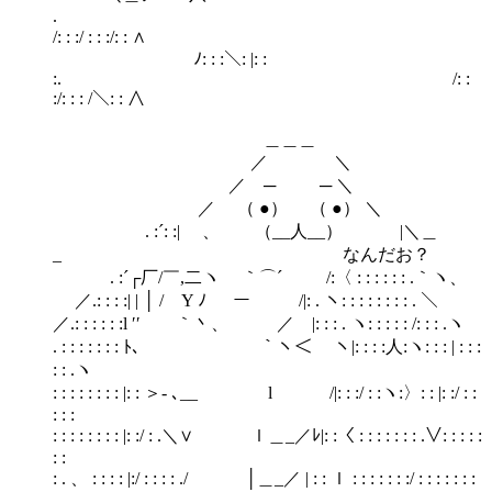
.
/: : :/ : : :/: : ∧
ﾉ: : :＼: |: :
:. /: :
:/: : : /＼: : ∧
＿＿＿
／ ＼
／ ─ ─ ＼
／ （ ●） （ ●） ＼
. :´: :| 、 （__人__） |＼＿
_ なんだお？
. :´┌厂/￣,二ヽ ｀⌒´ /:〈 : : : : : : .｀ヽ、
／.: : : :| | │ / Y ﾉ ー /|: . ヽ: : : : : : : : . ＼
／.: : : : : :l ′′ ｀丶、 ／ |: : : . ヽ: : : : : /: : : .ヽ
. : : : : : : : ﾄ､ ｀ヽ＜ ヽ|: : : :人:ヽ: : : | : : :
: : .ヽ
: : : : : : : : |: : ＞‐ ､__ l /|: : :/ : :ヽ:〉: : |: :/ : :
: : :
: : : : : : : : |: :/ : .＼∨ ｌ＿_／ﾚ|: :〈 : : : : : : : .∨: : : : :
: :
: . 、 : : : : |:/ : : : : ./ │＿_／ | : : ｌ : : : : : : :/ : : : : : : :