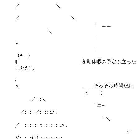
／ ＼
／ ＼
| ＿＿
＼
∨
|
（● ）
l| 冬期休暇の予定も立った
ことだし
/
∧ ……そろそろ時間だお
{ ）
._／ : :＼
｀ニ=
／: : : :.／: : : : :.ハ
｀＼
／ : : : : : : /: : : : : : : :.∧ .
ゝ-＜
Ｖ: : : :.:ｲ: {: : : : : : : : : :.