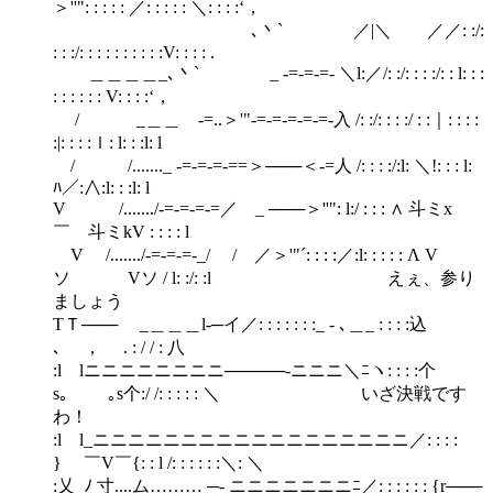
＞''": : : : : ／: : : : : ＼: : : :‘，
､丶` ／|＼ ／／: :/:
: : :/: : : : : : : : : :V: : : : .
＿＿＿＿_､丶` _ -=-=-=- ＼l:／/: :/: : : :/: : l: : :
: : : : : : V: : : :‘，
/ _＿＿ -=..＞'"-=-=-=-=-=-入 /: :/: : : :/ : :｜: : : :
:|: : : :ｌ: l: : :l: l
/ /......._ -=-=-=-==＞───＜-=人 /: : : :/:l: ＼!: : : l:
ﾊ／:∧:l: : :l: l
V /......./-=-=-=-=／ _ ───＞''": l:/ : : : ∧ 斗ミx
￣ 斗ミkV : : : : l
V /......./-=-=-=-_/ / ／＞'"´: : : :／:l: : : : : Λ V
ソ Vソ / l: :/: :l えぇ、参り
ましょう
TＴ─── _＿＿＿l‐─イ／: : : : : : :_ - ､＿_ : : : :込
､ ， . : / / : 八
:l lニニニニニニニニ─────‐ニニニ＼ﾆヽ: : : :个
s｡ ｡s个:/ /: : : : : ＼ いざ決戦です
わ！
:l l_ニニニニニニニニニニニニニニニニニニ／: : : :
} ￣V￣{: : l /: : : : : :＼: ＼
:乂_ﾉ 寸....ム……… ─‐ ニニニニニニニﾆ／: : : : : : {r───