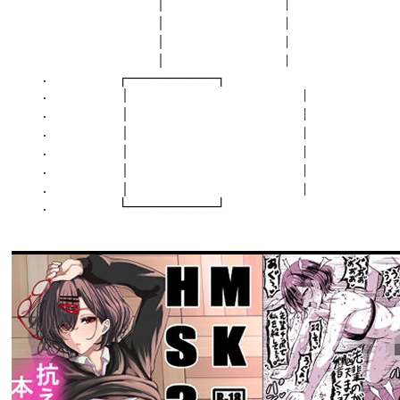
｜ |
｜ |
｜ |
｜ |
. ┌─────────┐
. ｜ |
. ｜ |
. ｜ |
. ｜ |
. ｜ |
. ｜ |
. └─────────┘