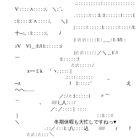
.: : : : : : : : : : / : : : : : : : : : : : : :
V : : : : ∧: : : : :/, ＼: `､
. : : : : : /: : : :l: :l : : : : : : l : : : : l
: l: : : : :l: ∧ : : : : /, ＼}
| : : : : /: : : : : : l: : : : : : /: : : : / /l:
十─:､ : l: : : : : :/, ﾉ
|: :/: :/: : : : : l: : _＿: l: /l/l: :
:/V Vl＿/l:/l l: : : : : : :i
|:/: :/: : : : : : ／＼＿l/ //
￣ l: : : : : : :!
/: :/: : : : : : /
x==ミk 「ヽ: : : : :｜
.: : : / : : : : : : : _
─z l }: : : : : ′ え
へへ……
／: / /: :l : : : : : l 〃￣
⌒ ､ //// l_人: : : /
／: ／: : : :｜ : : : :
｜ : : l: : : /:
＼ 冬期休暇も大忙しですねっ♥
. : :／ / : : l: :八: : : : 込 ///// r ﾌ
/: :/: : /: : : : ＼