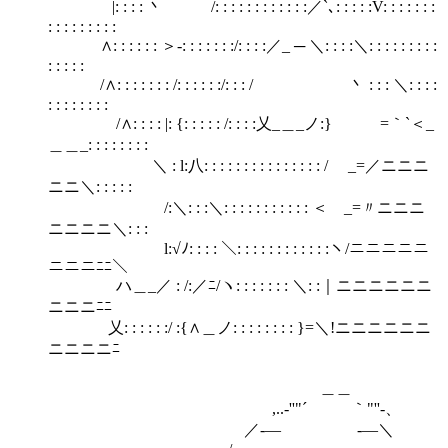
|: : : : 丶 /: : : : : : : : : : : :／`､: : : : :V: : : : : : :
: : : : : : : : :
∧: : : : : : ＞-: : : : : : :/: : : :／_ ─ ＼: : : :＼: : : : : : : : :
: : : : :
/∧: : : : : : : /: : : : : :/: : : / 丶 : : : ＼: : : :
: : : : : : : :
/∧: : : : |: {: : : : : /: : : :乂_＿_ノ:} =｀`＜_
＿＿_: : : : : : : :
＼ : l:八: : : : : : : : : : : : : : : / _=／ニニニ
ニニ＼: : : : :
/:＼: : :＼: : : : : : : : : : : ＜ _=〃ニニニ
ニニニニ＼: : :
l:√ﾉ: : : : ＼: : : : : : : : : : : :ヽ/ニニニニニ
ニニニﾆﾆ＼
ハ＿_／ : /:／ﾆ/ヽ: : : : : : : ＼: :｜ニニニニニニ
ニニニﾆﾆ
乂: : : : : :/ :{∧＿ノ: : : : : : : : }=＼!ニニニニニニ
ニニニニﾆ
＿＿
,..-''"´ ｀"''-、
／-― -―＼