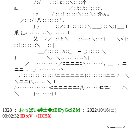
/ :√ . : : : i: : : :＼: : : :个ｰ
s｡ ／ : /: : /: : : : : : :‘，
: :/ /: : : : !: : : : : :＼: : : ＼: :介o｡｡ _
／: : : / : 八 : : : : : : : ‘，
} } . : :／: :! : : : : : : : ＼＿__: : : ＼:}＿_ T
爪 {_:/: : : l: : : : :＼: : : : : : : l
乂 __ /:／ : : : !: ＼＿＿: :──: ＼: : : } ＼√ {: :
: : !: : : : : : :＼＿_: :｜
__／: : : : : : ∧: :_ ‐─‐ _: : : : : : :＼
} ＼: : ＼: : : : : : : : : :＼|
／￣: : : : : : : : : : ／ﾆニニニﾆヽ: : : : : : :‘，__ -=ニ
ニニ=- _: : : : : : : : : : :ヽ
. : : : : : : : : : : : : : : /ニニニニニニ}: : : : : : : :iニニﾆ/ ＼
＼ニニ)＼: : : : : ＼: l
/: : : : : : : : : : : : : : :/ﾆニニニニニﾆ八: : : : : : :lﾆ/ニ/ /＼
＼ }: : : : : : :} l
1328
：
おっぱい紳士◆zEfPyGc9ZM
：
2022/10/16(日)
00:02:32
ID:cV++HC5X
＞―──＜