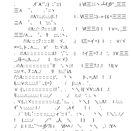
. ,ｲ´Ａ'´.:｝:.ﾞ:| l i Ⅵ三ﾆﾆヽ-┴ｲ彡"_三三
三∧ ﾞ､ . ﾞ::ヽ
//A'/.:.;/.:.:.:|!. ! ｌ. Ⅵ三三ﾆ}-＝{≦=三三三
ニΛ ﾞ､ l ';::.ﾞ:､
//A:.:': :7:: :: :.l! .', ! Ⅵ三三/}ｌ l ∨=､_三
三三/∧..､ ﾞ、 ﾘ ;::､:ヽ、
/'/A: :: ::7 : :: :: l! ヾ. .| l三=イ=} ｌ : ∨/ヾ
≠=ﾆ,ト､∧...、 ∨' !::ヾ:Λ
. //:A:: :: :: :: :: :: ::.:l:! ',ﾞ'､ :| !イ三=7 .! ', lＶ三三
_,斗=‐,Λ...､./ l !::<ヾ》
. //:A: :: :: :: :: :: :: :: ﾞl! '､ヽ::! ｌ三三7.! .! ! l|:∨
ﾆ/:/ヾ､７ﾆΛ../ ﾘ !::.:ﾞiΛ
/';':A: :: :: :: :: :: :: :: :: |:', 丶ヽ ト､=,Λ! ! .!
l|.:.:∨:/:.:.:.:.!｀､{=冫 / j::.:∧ .゛、
∨｛:､: :: :: :: :: :: :: :: /:! ﾞ、. 丶＼ l{ヾV:.:Λ l .!
ﾘ.:.:.:./:.:.:.:.:.:ｌ.:.:／ ,/ /:.:/ '. :. ヽ
. ヾ{､:ヾ:: :: :: :: :: :: /.:.j', ﾞ::.、. 丶＼} ＼:.Λ! ｌ/.:.:.
ｲﾞヽ:.:.:.:.:ｌ/ .ノ ,∧ｲ ! ｉ ゛.
/｀!:ﾐ､ﾞ: :: :: ::.:_:_:ィ´::ｌﾞ. :ヽ、 丶＼ ! ＼'､ /／
! {.:.:.:./ ／" ,人 ＼ l } }
./ i:ｌ:!.:.ﾞ'ｰ=彡'7lｉ Ⅵﾍﾍ / ＼ 丶＼ ,〉:Yﾍ