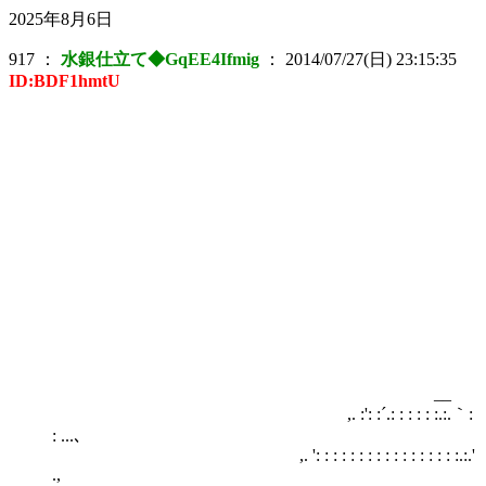
2025年8月6日
917
：
水銀仕立て◆GqEE4Ifmig
：
2014/07/27(日) 23:15:35
ID:BDF1hmtU
__
,. :': :´.: : : : : :.:.｀:
: ...､
,. ': : : : : : : : : : : : : : : : :.:.'
.,