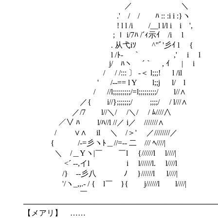
／ ＼
.' / / ﾊ :: :i i :}ヽ
! l l /i /__l l/l i i ',
; ｌ i/7ﾊ /´ｨ示ｲ /i l
. 从弋iｿ ^''ﾞ'彡ｲ l {
l /ﾄ- ｀ ,' i l
j/ ﾊヽ ´｀ , ｲ | i
/ / /::: 〕 -＜ l;;;! l /il
' /-‐== l Y l;;j l/ l
/ //l;;;;;;;;;/=l;;;;;;;;;/ l//∧
／{ i//};;;;;;;/ ゞ;;;;/ / l///∧
／/7 l//＼/ /＼/ / ﾑ////∧
／∨ ﾊ l/ﾊ//l //／ i／ ///////∧
/ ∨∧ il ＼ゝ/＞' ／////////／
{ /-=彡ヽﾄ＿//=-- 二 /// ﾍ////|
＼ /＿Yヽ|￣ ￣l {//////l l////|
<´ --,イl i l//////l. l////l
/} --彡八 ﾉ }//////l l////|
'/ヽ_,,.- / { l￣ }{ j//////l l////|
￣
────────────────────────────────────
【メアリ】 ……