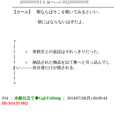
|/////////////////| l. l: :|≧=‐-.-‐/: /////,|:!////////////////|
────────────────────────────────────
【カール】 暇ならばそこを覗いてみるといい。
損にはならないはずだよ。
┏
┃
┃ ＞ 依頼主との会話はそれっきりだった。
┃
┃ ＞ 納品された物品を以て奥へと引っ込んでし
まい―――自分達だけが残される。
┃
┃
┗
934
：
水銀仕立て◆GqEE4Ifmig
：
2014/07/28(月) 00:00:44
ID:JsSr3YMQ