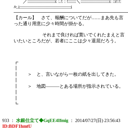
／::::::::::::::::::::::::i: :.!: : !:::::::＼:::::::::::::::::::::::::i: ::i!:!:
ﾊ:.i:::::::::::::::::::::::::::::::::::::::::::::i
────────────────────────────────────
【カール】 さて、報酬についてだが……まあ先も言
った通り用意に少々時間が掛かる。
それまで良ければ寛いでくれたまえと言
いたいところだが、若者にここは少々退屈だろう。
┏
┃
┃ ＞ と、言いながら一枚の紙を出してきた。
┃
┃ ＞ 地図―――とある場所が指示されている。
┃
┃
┗
933
：
水銀仕立て◆GqEE4Ifmig
：
2014/07/27(日) 23:56:43
ID:BDF1hmtU