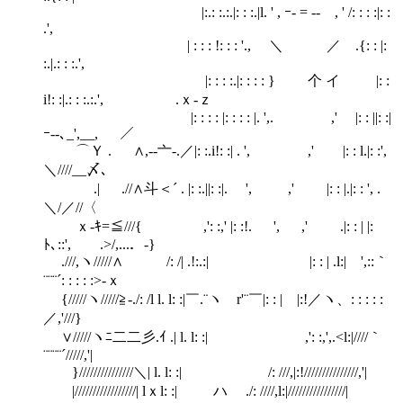
|:.: :.:.|: : :.|l. ' , ｰ- = -‐ , ' /: : : :|: :
.',
| : : : !: : : '., ＼ ／ .{: : |:
:.|.: : :.',
|: : : :.|: : : : } 个 イ |: :
i!: :|.: : :.:.', .ｘ‐ｚ
|: : : : |: : : : |. ',. ,' |: : ||: :|
ｰ‐-､_',__, ／
⌒Ｙ . ∧,-‐亠‐.／|: :.i!: :| . ', ,' |: : l.|: :',
＼////__〆､
.| .//∧斗＜´ . |: :.||: :|. ', ,' |: : |.|: : ', .
＼/／//〈
ｘ-ｷ=≦///{ ,': :,' |: :!. ', ,' .|: : | |:
ﾄ､::', .>/,...．-}
.///,ヽ/////∧ /: /| .!:.:| |: : | .l:| ',::｀
¨¨¨´: : : : :>-ｘ
{/////ヽ/////≧‐./: /l l. l: :|￣.¨ヽ r'¨￣|: : | |:!／ヽ、: : : : :
／,'///}
∨/////ヽﾆ二二彡.ｲ .| l. l: :| ,': :,',.<l:|////｀
¨¨¨¨´/////,'|
}///////////////＼| l. l: :| /: ///,|:!///////////////,'|
|/////////////////| lｘl: :| ハ ./: ////,l:|////////////////|