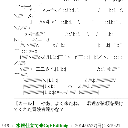
ｰ‐-､_',__, ／
⌒Ｙ . ∧,-‐亠‐.／|: :.i!: :| . ', ,' |: : l.|: :',
＼////__〆､
.| .//∧斗＜´ . |: :.||: :|. ', ,' |: : |.|: : ', .
＼/／//〈
ｘ-ｷ=≦///{ ,': :,' |: :!. ', ,' .|: : | |:
ﾄ､::', .>/,...．-}
.///,ヽ/////∧ /: /| .!:.:| |: : | .l:| ',::｀
¨¨¨´: : : : :>-ｘ
{/////ヽ/////≧‐./: /l l. l: :|￣.¨ヽ r'¨￣|: : | |:!／ヽ、: : : : :
／,'///}
∨/////ヽﾆ二二彡.ｲ .| l. l: :| ,': :,',.<l:|////｀
¨¨¨¨´/////,'|
}///////////////＼| l. l: :| /: ///,|:!///////////////,'|
|/////////////////| lｘl: :| ハ ./: ////,l:|////////////////|
|/////////////////| l. l: :|≧=‐-.-‐/: /////,|:!////////////////|
────────────────────────────────────
【カール】 やあ、よく来たね。 君達が依頼を受け
てくれた冒険者達かな？
919
：
水銀仕立て◆GqEE4Ifmig
：
2014/07/27(日) 23:19:21