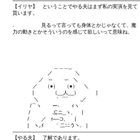
─────────────────────────────────────
【イリヤ】 ということでやる夫はまず私の実演を見て
貰います。
. 見るって言っても身体とかじゃなくて、魔
力の動きとかそういうのを感じて欲しいって意味ね。
＿＿＿_
／ ＼
／ ─ ─ ＼
／ （●） （●） ＼
| （__人__） |
＼ ｀ ⌒´ ,／
/⌒ヽ ー‐ ｨヽ
/ ,⊆ニ_ヽ、 |
/ ／ r─--⊃、 |
| ヽ,.ｲ ｀二ﾆﾆうヽ. |
─────────────────────────────────────
【やる夫】 了解であります。