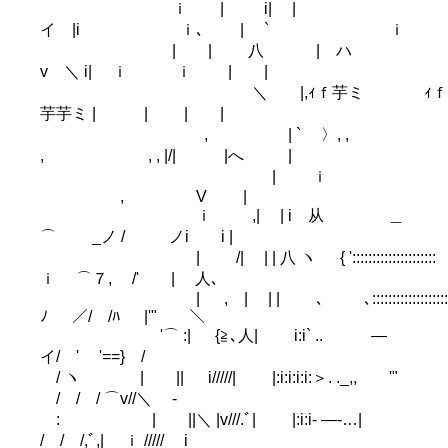
ｉ | i| |
イ |i ｉ､ | ` ｉ
| | 八 | ハ
v ＼ i| ｉ ｉ | |
＼ |,ｨｆ芋ミ ｨｆ
芋芋ミ | | | |
, | ` 〉, ,
, , , |/| |へ |
| ｉ
, V |
ｉ ,| | i 从 ＿
⌒ _ノ / ノi i |
| /| | | 八 ヽ { ':::::::::::::::::::::
ｉ ⌒７, /' | 人､
| , | | | ､ ､:::::::::::::::::::
ﾉ ／/ /ﾊ |'" ＼
'⌒ :| {≧､人| i:i` .. ―
イ/ ' '==} /
/ ヽ | || i/////| |:i:i:i:i:＞. ._,, '"
/ / / ⌒v//＼ -
: | ||＼ |v///.ﾞ| |:i:i- ―‐…|
/ / /,ﾞ,| ｉ ///// i