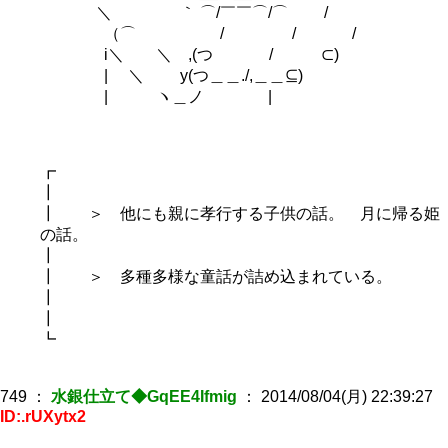
＼ ｀ ⌒/￣￣⌒/⌒ /
（⌒ / / /
i＼ ＼ ,(つ / ⊂)
| ＼ y(つ＿＿./,＿＿⊆)
| ヽ＿ノ |
┏
┃
┃ ＞ 他にも親に孝行する子供の話。 月に帰る姫
の話。
┃
┃ ＞ 多種多様な童話が詰め込まれている。
┃
┃
┗
749
：
水銀仕立て◆GqEE4Ifmig
：
2014/08/04(月) 22:39:27
ID:.rUXytx2