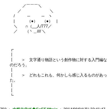
／￣￣￣＼
／ ＼
/ ─ ─ ヽ
| （●） （●） |
＼ ∩（__人/777／
／ （丶＿//// ＼
┏
┃
┃ ＞ 文字通り物語という創作物に対する入門編な
のだろう。
┃
┃ ＞ どれもこれも、何かしら感じ入るものがあっ
た。
┃
┃
┗