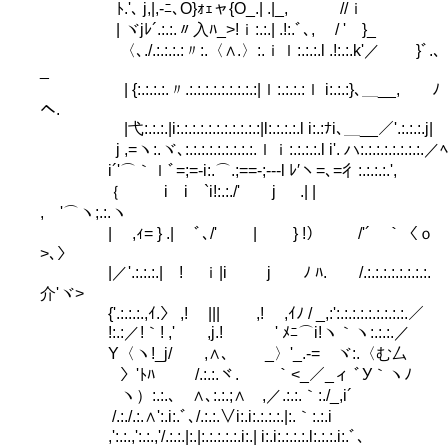
ﾄ.'､ j,|,-ﾆ､O}ｫｪャ{O_.| .|_, //ｉ
| ヾjﾚ´.:.:.〃入ﾊ_>!ｉ:.:.| .!:.ﾞ､, / ' }_
〈､./.:.:.:.:〃:.〈∧.〉:.ｉｌ:.:.:.l .!:.:.k'／ }ﾞ.､
_
| {:.:.:.:.〃.:.:.:.:.:.:.:.:.:|ｌ:.:.:.:ｌ i:.:.:}､＿__, ﾉ
ヘ.
|弋:.:.:.|i:.:.:.:.:.:.:.:.:.:.:|l:.:.:.:.l i:.:ﾅi､＿__／'.:.:.:.j|
j ,=ヽ:.ヾ､:.:.:.:.:.:.:.:.:.ｌｉ:.:.:.:.l i'. ハ:.:.:.:.:.:.:.:.／ﾍ
i´'⌒｀ｌﾞ=;=-i:.⌒.;==-;--‐l ﾚ′ヽ=､=彳:.:.:.:.',
｛ i i `i!:.:./' j .| |
,ゝ'⌒ヽ;.:.ヽ
| ,ｨ= } .| ﾞ､/' | } !） /'´￣｀〈ｏ
>､〉
|／'.:.:.:.| ! ｉ|i j ﾉ ﾊ. /.:.:.:.:.:.:.:.:.
介'ヾ>
{'.:.:.:.,ｲ.〉 ,! ||| ,! ,ｲﾉ / _,:':.:.:.:.:.:.:.:.:.／
!:.:／!｀! ,' ,j.! ゝ' ﾒﾆ⌒i!ヽ｀ヽ:.:.:.／
Y〈ヽ!_j/ ,∧､ _〉'_.-= ヾ:.〈む厶
〉'ﾄﾊ /.:.:.ヾ. ｀<_／_ィ ﾞУ｀ヽﾉ
ヽ）:.:.､ ∧､:.:.;∧ ,／.:.:.｀:./_,i´
/.:./.:.∧':.i:.ﾞ､/.:.:.∨i:.i:.:.:.:.|:.｀:.:.i
,':.:.,':.:.,'/.:.:.|:.|:.:.:.:.:.i:.| i:.i:.:.:.:.l:.:.:.i:.ﾞ､