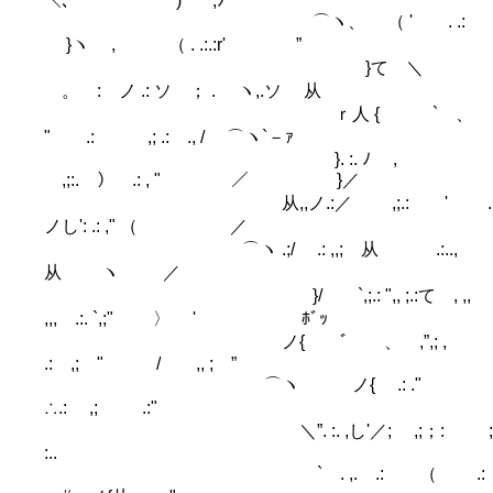
＼、 )`ー' ,ﾉ
⌒ヽ、 （ ' . .:
}ヽ , （ . .:.:r' ”
}て ＼
。 : ノ .: ソゝ； . ヽ,.ソ 从
ｒ人 { ` 、
" .: ,; .: ., / ⌒ヽ`－ｧ
}. :. ﾉ ,
,;:. ） .: , " ／ }／
从,,ノ.:／ ,;.: ' .
ノし': .: ," （ ／
⌒ヽ .;/ .: ,,; 从 .:..,
从 ヽ ／
}/ `,;.: ",, ;.:て , ,,
,,, .:. `,;" 〉 ' ﾎﾞｯ
ノ{ ﾞ 、 ,”,; ,
.: ,; " / ,, ; ”
⌒ヽ ノ{ .: ."
∴.: ,; .:"
＼”. :. ,し'／; ,;；: ;
:..
` . ,. .: （ .: