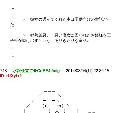
┏
┃
┃ ＞ 彼女の選んでくれた本は子供向けの童話だっ
た。
┃
┃ ＞ 勧善懲悪。 悪い魔女に囚われたお姫様を王
子様が助け出すという、ありきたりな童話。
┃
┃
┗
748
：
水銀仕立て◆GqEE4Ifmig
：
2014/08/04(月) 22:36:15
ID:.rUXytx2
＿＿＿
／ ＼
／ ─ ─ ＼
／ （●） （●） ＼
.| （__人__） | ＿＿