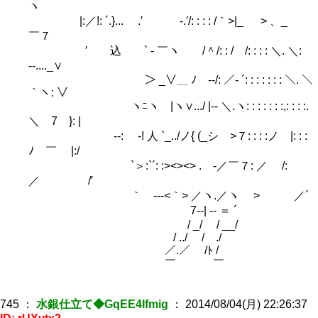
ヽ
|:／!: ´.}... ゞ.′ ゝ-.′/: : : : /｀>|_ > 、_
￣７
′ 込 ` ‐ ￣ヽ /＾/: : / /: : : : ＼. ＼:
‐-...._∨
＞ _∨＿ ﾉ -‐/: ／- ´: : : : : : : ＼. ＼
｀ヽ: ∨
ヽﾆヽ |ヽ∨.../ |-‐ ＼.ヽ: : : : : : :,: : : :.
＼ 7 }: |
-‐: ゞ-! 人 `_../ノ{ (_シ >７: : : :ノ |: : :
ﾉ ￣ |:/
`＞:`´: :><><> .ゝ-／￣７: ／ /:
／ /′
｀ ‐-‐<｀> ／ヽ.／ヽ > ／´
7‐-| -‐ ＝ ´
/ _/ / __/
/ ../ / ./
／.／ /ﾄ /
￣ ￣
745
：
水銀仕立て◆GqEE4Ifmig
：
2014/08/04(月) 22:26:37