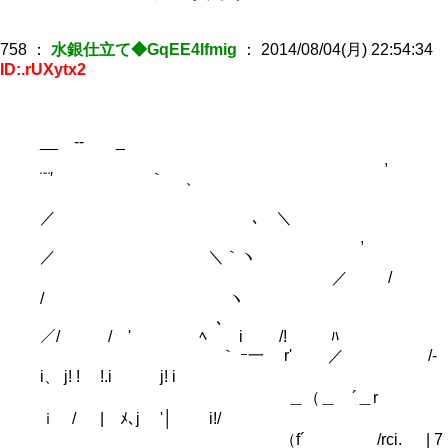
758
：
水銀仕立て◆GqEE4Ifmig
：
2014/08/04(月) 22:54:34
ID:.rUXytx2
__ -- _
,
¨¨′ ｀ 、
／ ､ ＼
,
／ ＼｀ヽ
／ /
/ ヽ
、
／/ / ' ﾍ i /! ﾊ
｀ ｰ一 r' ／ /-
i、 j! ! !.i j! i
＿（＿ ´＿r
ｉ / | ﾒ､j '│ i!/
（f´ /rci. | 7