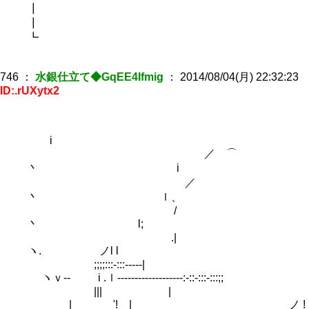
┃
┃
┗
746
：
水銀仕立て◆GqEE4Ifmig
：
2014/08/04(月) 22:32:23
ID:.rUXytx2
i
／ ⌒
丶 i
／
丶 ｌ、
/
丶 l;
.
ヽ. ノl l
;;;;:::-:::-----|
ヽｖ-‐ i .ｌ‐‐‐‐‐‐‐‐‐‐‐--------:-::-:::-:::;;
||| |
| '! | ノ !