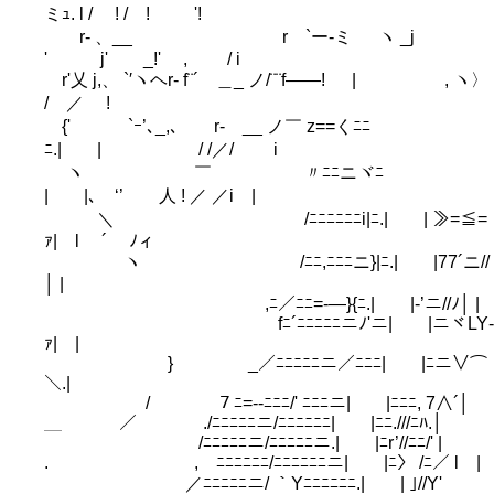
ミｭ. l / ! / ! '!
r‐ 、__ r `ー-ミ ヽ _j
' j' _!' , / i
r'乂 j,、 `′ヽヘr‐ f¨´ ＿_ ノ/¨¨f――! | , ヽ〉
/ ／ !
{' `ｰ’､_,､ r- __ ノ￣ z==くﾆﾆ
ﾆ.| | / /／/ i
ヽ ￣ 〃ﾆﾆニヾﾆ
| |､ ‘’ 人 ! ／ ／i |
＼ /ﾆﾆﾆﾆﾆﾆi|ﾆ.| | ≫=≦=
ｧ| l ´ ﾉィ
ヽ /ﾆﾆ,ﾆﾆﾆニ}|ﾆ.| |77´ニ//
│ |
,ﾆ／ﾆﾆ=-―}{ﾆ.| |-’ニ//ﾉ│ |
fﾆ´ﾆﾆﾆﾆﾆニﾉ'ニ| |ニヾLY‐
ｧ| |
} _／ﾆﾆﾆﾆﾆニ／ﾆﾆﾆ| |ﾆニ∨⌒
＼.|
/ ７ﾆ=-‐ﾆﾆﾆ/' ﾆﾆﾆニ| |ﾆﾆﾆ, 7∧´│
＿ ／ ./ﾆﾆﾆﾆﾆニ/ﾆﾆﾆﾆﾆﾆ| |ﾆﾆ.///ﾆﾊ.│
￣￣ /ﾆﾆﾆﾆﾆニ/ﾆﾆﾆﾆﾆニ.| |ﾆr’//ﾆﾆ/' |
. , ﾆﾆﾆﾆﾆﾆ/ﾆﾆﾆﾆﾆﾆニ| |ﾆ〉 /ﾆ／ l |
／ﾆﾆﾆﾆﾆニ/ ｀Yﾆﾆﾆﾆﾆﾆ.| | ｣//Y'