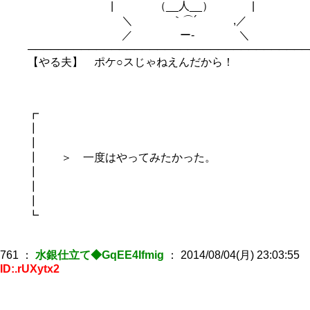
| （__人__） |
＼ ｀⌒´ ,／
／ ー‐ ＼
─────────────────────────────────────
【やる夫】 ポケ○スじゃねえんだから！
┏
┃
┃
┃ ＞ 一度はやってみたかった。
┃
┃
┃
┗
761
：
水銀仕立て◆GqEE4Ifmig
：
2014/08/04(月) 23:03:55
ID:.rUXytx2
＿＿＿_