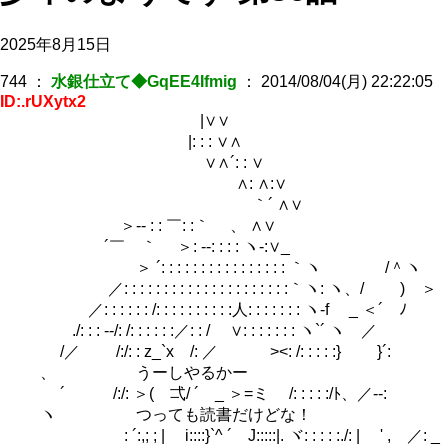
2025年8月15日
744
：
水銀仕立て◆GqEE4Ifmig
：
2014/08/04(月) 22:22:05
ID:.rUXytx2
|∨∨
|: : : ∨∧
∨∧´: : ∨
∧: ∧:∨
｀´ ∧∨
＞-‐ : : ￣: :｀ 、 ∧∨
´￣ ｀ ＞: -‐: : : : ヽ-:∨_
＞ ´: : : : : : : : : : : : : : : : ｀ヽ /＾ヽ
／: : : : : : : : : : : : : : : : : : : : :｀ヽ: ヽ、/ ) ＞
／: : : : : : /: : : : : : : : : :人: : : : : : : ヽ-f _ ＜´ ﾉ
./: : : -‐/: /: : : : : :／: : / ∨: : : : : : : ヽ`´ ヽ ／
/／ /:/: : z_`x /: ／ ><: /: : : : :} }´:
、 うーしやるかー
´ /:/: ＞( 弌/ ´ _ ＞=ミ /: : : : :/ﾄ、／‐-:
ヽ つっても読書だけどな！
: ´:,; ; | i::::}`^ ´ J:::::|. ヾ: : : : :./: | ' , ／: _