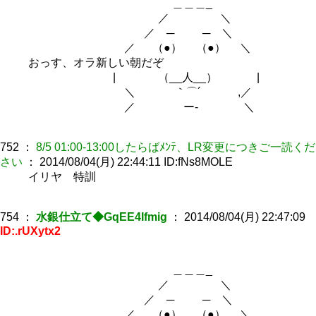
＿＿＿_
／ ＼
／ ─ ─ ＼
／ （●） （●） ＼
おっす、オラ新しい朝だぞ
| （__人__） |
＼ ｀⌒´ ,／
／ ー‐ ＼
752
：
8/5 01:00-13:00したらばﾒﾝﾃ、LR変更につきご一読くだ
さい
：
2014/08/04(月) 22:44:11
ID:fNs8MOLE
イリヤ 特訓
754
：
水銀仕立て◆GqEE4Ifmig
：
2014/08/04(月) 22:47:09
ID:.rUXytx2
＿＿＿_
／ ＼
／ ─ ─ ＼
／ （●） （●） ＼