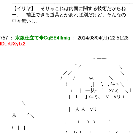
─────────────────────────────────────
【イリヤ】 そりゃこれは内面に関する技術だからね
ー。 補正できる道具とかあれば別だけど、そんなの
中々無いし。
757
：
水銀仕立て◆GqEE4Ifmig
：
2014/08/04(月) 22:51:28
ID:.rUXytx2
'" ￣￣`ー
'"／ ＼
／／ ＼
/ ' / ﾍﾍ ＼ ',
〈 j| ', , 斗ヽ＼
ｉ | ―从‐ ' x≠ミ ＼ i
| l _,{ x=ミ､ ∨ vリｉ
＼
| 人 人 vリ
从； ^＼
, ｉ ヽ ヽ '
/ | {