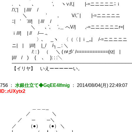
. ､ ､ ', ヽ∨//,| |-=ニニニニニﾆｉ
/'/,'| | //// /
＼ ' , V/,ﾞ| |-=ニニニニニ
ﾆ| ' '///| | /// /
＼ ､ ', ',＿ へV/| ,-=ニニニニニニr=|
ｉ///| | // /― .､
〉､ _ヽ 〈（〈 | ｉ_,,| /-=ニニニニニ
ニ| | |///| |_/ /┐＿: ＼
/: : } （ ＼ ( r≠彡' /============(rz| |
|/// / ) { ､ }: : :＼
─────────────────────────────────────
【イリヤ】 いえーーーーーい。
756
：
水銀仕立て◆GqEE4Ifmig
：
2014/08/04(月) 22:49:07
ID:.rUXytx2
＿＿＿_
／ ＼
／ ─ ─＼
／ （●） （●） ＼