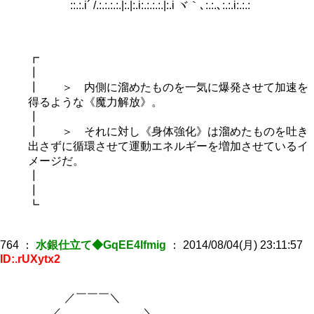
::.:.i´ /.:.:.:.:.|:.|:.i:.:.:.:.|:.i ヾ｀､:.:.､:.:.i:.:.:
┏
┃
┃ ＞ 内側に溜めたものを一気に爆発させて加速を
得るような《魔力解放》。
┃
┃ ＞ それに対し《身体強化》は溜めたものを吐き
出さずに循環させて運動エネルギーを増加させているイ
メージだ。
┃
┃
┗
764
：
水銀仕立て◆GqEE4Ifmig
：
2014/08/04(月) 23:11:57
ID:.rUXytx2
／￣￣￣＼
／ ＼