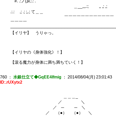
#. .:ノ{从:.: . "
＿__,,,.:; ,, ,; ,;
.:.: ,; .; ;,.; て＿＿
￣￣￣￣￣￣￣￣￣￣￣￣
￣￣￣￣
─────────────────────────────────────
【イリヤ】 うりゃっ。
【イリヤの《身体強化》！】
【滾る魔力が身体に満ち満ちていく！】
760
：
水銀仕立て◆GqEE4Ifmig
：
2014/08/04(月) 23:01:43
ID:.rUXytx2
＿＿＿_
／ ＼
／ ─ ─ ＼
／ （●） （●） ＼