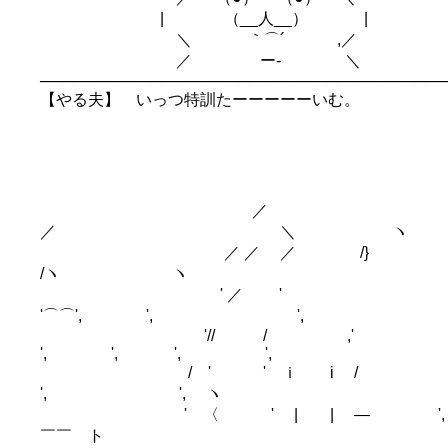
| （__人__） |
＼ ｀⌒´ ,／
／ ー‐ ＼
─────────────────────────────────────
【やる夫】 いっつ特訓たーーーーーいむ。
／
／ ＼ ヽ
／ ／ ／ /}
/ヽ ヽ
' ／ '
'⌒⌒', ', ',
'// / ,'
', ', ', ',
/ ' ' ｉ i /
', ', ヽ
' 〈 ' | | ― ',
￣￣ ト