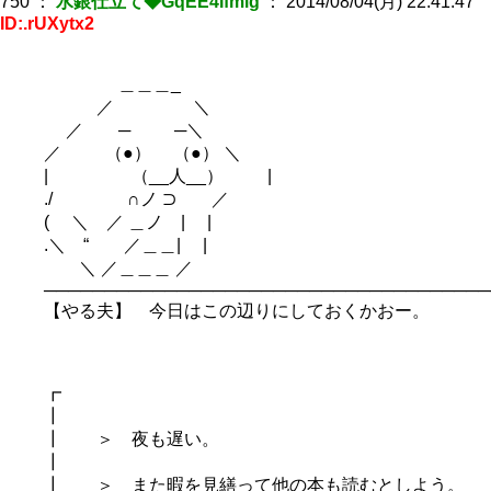
750
：
水銀仕立て◆GqEE4Ifmig
：
2014/08/04(月) 22:41:47
ID:.rUXytx2
＿＿＿_
／ ＼
／ ─ ─＼
／ （●） （●） ＼
| （__人__） |
./ ∩ノ ⊃ ／
( ＼ ／ ＿ノ | |
.＼ “ ／＿＿| |
＼ ／＿＿＿ ／
─────────────────────────────────────
【やる夫】 今日はこの辺りにしておくかおー。
┏
┃
┃ ＞ 夜も遅い。
┃
┃ ＞ また暇を見繕って他の本も読むとしよう。