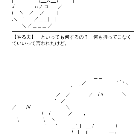
| （__人__） |
./ ∩ノ ⊃ ／
( ＼ ／ ＿ノ | |
.＼ “ ／＿＿| |
＼ ／＿＿＿ ／
─────────────────────────────────────
【やる夫】 といっても何するの？ 何も持ってこなく
ていいって言われたけど。
＿＿
_／ ｀`丶､
´
／ ／ ／ / ﾊ ＼
' ／
／ /V ＼
/ / ／ ,
', ', ヽ
' ' _ '_|＿__ / ｉ
/ | j| ― ､