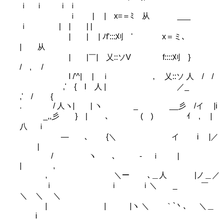
ｉ ｉ ｉ ｉ
ｉ | | x=＝ﾐ 从 ___
ｉ | | | |
| | | ﾉf':::刈 ' x＝ミ､
| 从
| |￣| 乂::ソV f::::刈 }
/ , /
l /'^| | ｉ , 乂::ソ 人 / /
,' { l 人 | ／_
,' / {
. / 人ヽ| | ヽ _ __彡 /イ |i
_,,彡 } | ､ ( ) ｲ , |
八 ｉ
― ､ {＼ イ i |／
|
/ ヽ ､ - ｉ |
| ,
, ＼ー ､＿人 |ノ＿／
ｉ ｉ ｉ＼ _ ￣
＼ ＼ ＼
| | |ヽ ＼ ｀`丶､ ＼＿
i