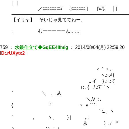
| |
／ﾆﾆﾆﾆﾆﾆニ/ .}ﾆﾆﾆﾆﾆﾆ | |'///{. │ |
─────────────────────────────────────
【イリヤ】 そいじゃ見ててねー。
. むーーーーーん……
759
：
水銀仕立て◆GqEE4Ifmig
：
2014/08/04(月) 22:59:20
ID:.rUXytx2
＜｀ヽ、
ヽ.: メ{
,. イ } .: .:て
（: . { / .:7⌒ヽ
` ＼ 、 从
＼.V .: .
{ ” ヽ Ｖ⌒`
` :..、ヽ
` ， ヽ、 } | ,；
从 ）.ﾉ ”