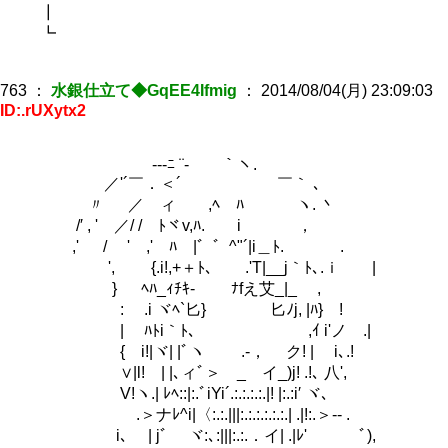
┃
┗
763
：
水銀仕立て◆GqEE4Ifmig
：
2014/08/04(月) 23:09:03
ID:.rUXytx2
-‐‐ﾆ ¨-￣￣｀ヽ.
／'´￣．＜´ ￣｀ ､
〃 ／ ィ ,ﾍ ﾊ ヽ. 丶
/′ , ' ／/ / ﾄヾv,ﾊ. i ，
,' / ' ,' ﾊ |゛゛^"´|i＿ﾄ. .
', {.i!,+＋ﾄ､ .'T|__j｀ﾄ､.ｉ |
} ﾍﾊ_ｨﾁｷ- ﾅfえ艾_|_ ,
: .i ヾﾍ`匕} 匕ﾉj, |ﾊ} !
| ﾊﾄi｀ﾄ､ ,ｲ i'ノ .|
{ i!|ヾ| |ﾞヽ .-， ク! | i､.!
∨|l! | |､ィﾞ＞ _ イ_)j! .!､ 八',
V!ヽ.| ﾚﾍ::|:.ﾞiYi´.:.:.:.:.|! |:.:i′ ヾ､
.＞ナﾚ^i|〈:.:.|||:.:.:.:.:.:.| .|!:.＞‐- .
i､ | jﾞ ヾ:､:|||:.:.．イ| .|ﾚ' ﾞ),