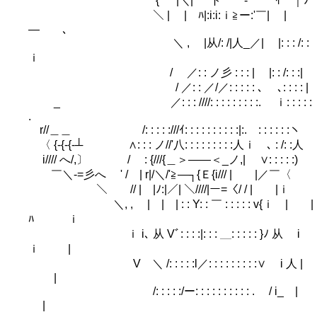
{ |＼| ト ‐ ' ｲ ｜ﾉ
＼ | | ﾊ|:i:i:ｉ≧ー:'￣| |
― ､
＼ , |从/: /|人_／| |: : : /: :
ｉ
/ ／: : ノ彡 : : : | |: : /: : :|
/ ／: : ／/／: : : : : ､ ､: : : : |
_ ／: : : ////: : : : : : : : :. ｉ: : : : :
.
r//＿＿ /: : : : :///ｲ: : : : : : : : : :|:. : : : : : :ヽ
〈 {-{-{-┴ ∧: : : ノ//'八: : : : : : : : :人ｉ ､ : /: :人
i//// へ/,〕 /ゝ : {///{＿＞――＜_ノ,| ∨: : : : :)
￣＼-=彡へ ' / | r|/＼/'≧―┐{Ｅ{i/// | |／￣〈
￣＼ // | |ﾉ:|／| ＼////|ー=〈/ / | |ｉ
＼, , | | | : : Y: : ￣ : : : : : v{ｉ | |
ﾊ ｉ
ｉ i､ 从 Vﾞ: : : :|: : : ＿: : : : : }ﾉ 从 i
ｉ |
V ＼ /: : : : :l／: : : : : : : : :∨ i 人 |
|
/: : : : :/ー: : : : : : : : : : . / i_ |
|