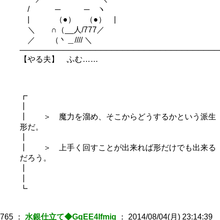
/ ─ ─ ヽ
| （●） （●） |
＼ ∩（__人/777／
／ （丶＿//// ＼
─────────────────────────────────────
【やる夫】 ふむ……
┏
┃
┃ ＞ 魔力を溜め、そこからどうするかという派生
形だ。
┃
┃ ＞ 上手く回すことが出来れば形だけでも出来る
だろう。
┃
┃
┗
765
：
水銀仕立て◆GqEE4Ifmig
：
2014/08/04(月) 23:14:39