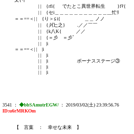
| | {rfi{ でたとこ異世界転生 }fﾏ{
| | {セi＿＿＿＿＿＿＿＿＿＿＿__忙ﾘ
＝＝==＜| | {り＞≦i{ ＿＿ ノノ
| | {爿辷之} .／／￣￣
| | {k八K{ ／／
| | {＝彡ゞ＝彡ﾞ
| | |i
＝＝==＜| | |i
| | |i
| | |i ボーナスステージ③
| | |i
| | |i
3541
：
◆bbSAmutrEGW/
：
2019/03/02(土) 23:39:56.76
ID:u6rMRKOm
【 言葉 ： 幸せな未来 】