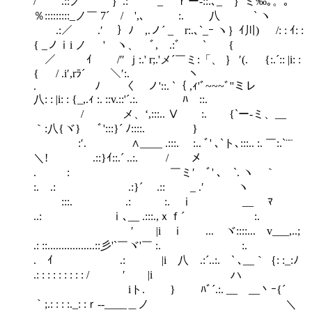
/ .::ノ ′ ｝.: `¨ _ ｒー-::.､_ ｝ミ‰｡。｡
％:::::::::_ノ￣ 7´ / ',､ :. 八 ` ヽ
.:／ .′ ｝ﾉ ,.ノ´ _ r:.､`_ｰ ヽ｝ｲ川) /: : ｲ: :
{ _ノⅰi ノ ' ヽ、 ﾞ, .:ﾞ ` {
／ ｲ /″ ｊ:.' r;.'メ´￣ミ:「、 ｝ ′(. {:.´:: |i: :
{ / .i′,rﾗ´ ＼′:. ヽ
. ﾉ 〈 ノ'::. `｛ ,ｨ'ﾞ~~~ﾞ''ミレ
八: : |i: : {_,.ｨ :. ::v.::'´.:. ﾊ ::.
/ メ、‘,:::.. Ⅴ :. {`ー‐ミ、__
｀:八{ヾ} ﾞ':::}´ ﾉ::::. }
:′. ∧____ .:::. :.. ﾞ' ､`ト､:::.. :. ￣:.`¨¨
＼! .::}ｲ::.´ ..:. / メ
. : ￣ミ′ ﾞ' ､ `. ヽ ｀
:. .: .:}´ .:: _ .′ ヽ
:::. .: :. ⅰ __ ﾏ
..: ⅰ､__ .:::.,ｘｆ´ :.
′ |i ⅰ ... ヾ::::... v___,..;
.: ::.................::彡'`￣ヾ'￣ :. :.
. ｲ .: |i 八 .:´..:. ` ､__｀｛: :_:ﾉ
.: : : : : : : : : / ′ |i ハ
iト. } ﾊﾞ´.:. __ __丶ｰ{´
｀;.: : : :._: :ｒ‐‐____＿ノ ＼