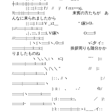
┼::l:::::|::||:|:::|:::::::l::::::l
| |: :::| l ::::|: l':/ // |/ ｲ rｪｪ==xj､
ｿ|::::|::|:|::::|:::::::::l:::::| 来賓の方たちが あ
んなに来られましたから
| | ::::|: l ::::l V _ｭｴ__ " l家ﾄｲﾇ-
|:://::::::::|::::::l::::i::::|
､| ､::::､:l :::::l､Vl家ﾍ O:::::::ﾘ
///:::::::::::|:::::::l::::i:::|
| ヽ:|ヽ:::::::lヽ､O::::l vﾆ夕 イ::
::::::::::::|::::::::l:::::i::| 挨拶周りも随分かか
りましたものね
ヽ ＼:､＼::ヽ vﾆj ￣´ |:::
:::::::::::::|:::::::::l::::::i::l
＼ |＼＼ " /// |::
/:::::::::::|:::::::::::l:::::::､l
| : : ､ // ヽ |: /
::::::::::|::::::::::::::i:::::::ヽ
|: :i: : ゝ､ - -' ｲl:/
:::::::::::|ヽ:::::::::::::i:::::::::ゝ
| ::l : :::::::::::i:::､ ／ |/:
:::::::::::lｰゝ:::::::::::::i::::::::ヽ
|: l: : :::::::::::|::::::|::＞i＿__ .イ: :