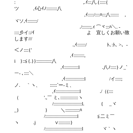
: ,.ｲ:::八.{:::::{ゞ
ツ ,ｲ心ｲﾉ:::::::::八
,ｲ:::::/::::ﾊ:::八::::::: ,
ヾソ,ｲ::::::::/
./:::::::;.ｨ ⌒ヾ:::ﾊ＼. ‐
::::彡イ::/ｲ よ 宜しくお願い致
します///
.,ｲ:::::::/ ﾄ､:ﾄ､ >、-
＜ノ::::{′
,ｲ:::::::::,
i }::≦{.}}:::::::::::::八
,ｲ::::::::::::l .八ﾉ:::::}ノ_`
ー‐ ､::::＼
,ｲ::::::::::::::::l /イ:::::;
ノ. ｀ヽ、 ゞ::::::`ー-ミ、
,ｲ::::::::::::::::::::l ./（(::::
（ '.,￣ ミ､:::::::::::::::ヽ
/::::::::::::::::::::::::l. { _ヾ
_} } ＼::::::::::::ﾊ
/:::::::::::::::::::::::::::l ≦二ミ￣
ヽ .j ∨::::::::::}
/:::::::::::::::::::::::::::::::l ヾ｀ヽ