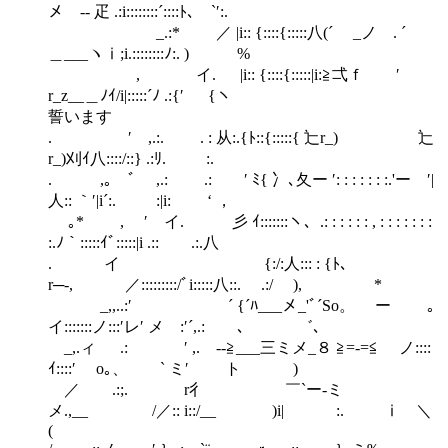
メ ‐- 疋 .:i::::::::´::::ﾄ､ `′:.
_.:* ／ |i:: {::::{:::::八(´ _ノ . ´
＿___ヽⅰ;i.::::::::ﾉ:. ) %
, イ. |i:: {::::{:::::|i:≧弌ｆ ′
r_z__＿ﾉｲ/i|:::::´ﾉ .:{′ {ヽ
誓います
. ′ ,.:. . : 从:.{ﾄ::{:::::{ 辷r_) 辷
r_)刈ｲ八::::/::} .:ﾘ. :.
. ,｡ ﾞ ,.: .: ′ ﾐ{ 冫､夂ー ′: : : : : : :.'ー ′|
人:: ｀′|i´:. :|i: ‘ ，
｡* , ′ イ. 彡 ｲ:::::::ヽ、.: : : : : : , : : : : : : :
:.ﾉ｀:::::ｲﾞ:::::|i .:: .:.八
. イ {:/:人::: : {ﾄ､
r─‐, ／:::::::::/ﾞi:::::八::. .:/ ), *
_,,..:′ ´ {´ﾊ___メ_'ﾞ´So。 ー ｡
イ:::::::ノ:::′レ′ メ :′´,.: ､ ゛､
_,.ィ .: ′ ,. -‐≧___三ミメ_８ ≧=-=≦ ノ::::
ｲ::::′ o｡、 ` ミ′ ト )
／ .:;. r彳 ￣`ー-ミ
メ.,__ /／:: i::/__ )i| :. ⅰ ＼
(