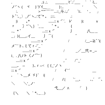
. .:i .:. _____＿ﾋ´.:´___￣｀ ｀ﾐ､.
ノ'´ヽ ( ヾ }¨ﾗ´ｲ__＿ }:.. ′ ＼
:. ＞'"”´￣￣...::_斗.:,:ﾞ￣ `i:. ‘， 」
トﾞ'､_〉_ﾉ'´ヽ､:て´* ｡ ;:::. .:
|i ｡* ......::ｘ 'ﾞ´. ﾚ′ |i: ｖ
〃 冫"´＼｝ `_＿ ﾞ * ｡ {
..。* ﾞ ...:::ｘ 'ﾞ 丿 八__＿
_」}(___,.イ__ 丿 ⌒( ﾞ
.......:::ｘ 'ﾞ / /__-‐≧ﾞ´i|
メ´¨¨ト､ミてｒ-'´_ `
.......:::ｘ 'ﾞ / _／__弐＝_-‐ゞ
i、. 八ﾉト〈ノ⌒´ ｝
....:::ｘ 'ﾞ , ﾞ /´`_´￣
___,. -‐ }､ｒ-‐< ｛ {_′ノヽ
:::ｘ 'ﾞ / ｲ`¨´ ￣ __
, ｀ヽ__メ ゞ}´ i|
/ ﾉ:| `¨__、 ､,´ `ﾞ､
＼ ￣＼′_ノ′
弋__／ ∧ 「 ｝
｛＼ ＼ ｀*､_＿)