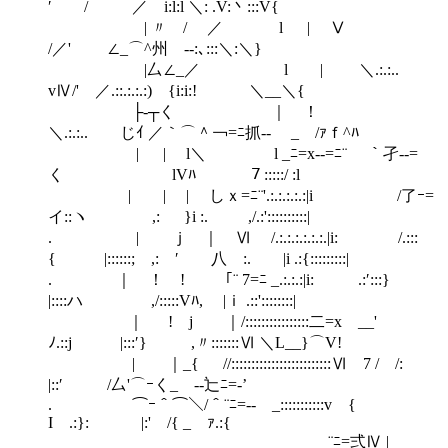
′ / ／ i:l:l ＼: .V:丶:::V{
| 〃 / ／ l | Ⅴ
/／' ∠_⌒^州 ‐-:､:::＼:＼}
|厶∠_／ l | ＼.:.:..
vⅣ/' ／.::.:.:.:) {i:i:! ＼__＼{
├‐┬く ｜ ！
＼.:.:.. じｲ ／｀⌒＾￢=ﾆ抓‐- _ /ｧｆ^ﾊ
| | l＼ l _ﾆ=x-‐=ﾆ¨ ｀孑‐-=
く lVﾊ ７:::::/ :l
| | | しｘ=ﾆ¨'.:.:.:.:.:|i /了ｰ=
イ::ヽ ,: }i :. ,/.:'::::::::::|
. | ｊ ｜ Ⅵ /.:.:.:.:.:.:.|i: /.:::
{ |::::::; ,: ′ 八 :. |i .:{:::::::::|
. ｜ ！ ! 「¨ 7=ﾆ _.:.:.:|i: .:′:::}
|::::ハ ,/:::::Vﾊ, |ｉ .::'::::::::|
｜ ! j ｜/::::::::::::::::二=x __'
ﾉ.::j |:::′} ,〃:::::::Ⅵ ＼L__}⌒V!
| ｜_{ //:::::::::::::::::::::::::Ⅵ 7 / /:
|::′ /厶'⌒ｰく_ -‐辷ﾆ=-’
. ⌒ｰ＾⌒＼/＾¨ﾆ=‐- _:::::::::::v {
I .:}: |:' /{ _ ｧ.:{
¨ﾆ=弍Ⅳ |