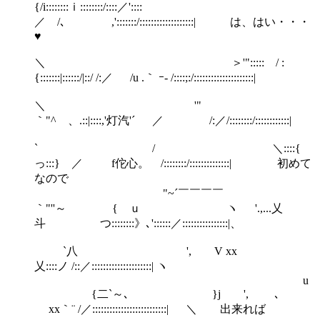
{/i::::::::ｉ::::::::/::::／'::::
／ /､ ,':::::::/:::::::::::::::::::| は、はい・・・
♥
＼ ＞'"::::: / :
{:::::::|::::::/|::/ /:／ /u .｀ ｰ- /::::;:/:::::::::::::::::::::|
＼ '"
｀"^ 、.::|::::,'灯汽'´ ／ /:／/::::::::/::::::::::::|
` / ＼::::{
っ:::} ／ f佗心。 /::::::::/::::::::::::::| 初めて
なので
"~´￣￣￣￣
｀"''～ { ｕ ヽ '.,...乂
斗 つ::::::::》､'::::::／::::::::::::::::|、
`八 ', V xx
乂::::ノ /::／:::::::::::::::::::::| ヽ
u
{二`～､ }j ', ､
xx｀¨ /／::::::::::::::::::::::::::| ＼ 出来れば