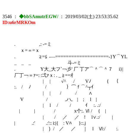
3546
：
◆bbSAmutrEGW/
：
2019/03/02(土) 23:53:35.62
ID:u6rMRKOm
. ,: -=ミ
ｘ=＝=ｘ
. ≧=≦ -―====================‐}Y⌒YL
_ _ _ 斗-=ミ
. Y大_大フ`￢彡' 厂 丁ア⌒＾⌒＾７ i}|
厂丁￢＝ｧ=: :弌ｧｘ: . _ ≧==彳
| | √^ / Vﾉ { ｛
:. / ﾉ / ｝⌒ｆ⌒^┬ｲ
| | / / ∧
V / ,ハ, | ; l |
| l / / ｲ :. .:/
| | / x个:. Ⅵ / { |
| / ／ ／ ! l∨.:/ |
| .:′ .:':: i:|{ : Vﾊ }::.j
| ｝/ ／ ／ ｜ l Ⅵ:/ :.