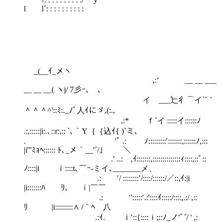
l l´: : : : : : : : : :
_(__ｲ_メヽ
,:‘ __ __ ___
__ __ __( ヽj/ 7彡ｰ､ゝ､
イ ___辷彳⌒イ`´｀
＾＾＾^'::ﾐ:._ﾉﾞ人ｲにゞ,(:.,
.:* ｆ´イ :::::イ::::::ﾉ
.:,:::::|i:.､::r:,:: `､｀Y｛｛込ｲ{ )`ミ､
. 'ﾟ .: ﾉ:::::::::′:::::::,::::::ﾉ,:::
|i'''ﾐｮﾍ:::::: ﾄ､_メ｀__'´/」 ＼
.′ ..: ,ｲ:::::::,::::::::::::::ｨ::::,::ﾞ::
ﾉ::::|i ⅰ::::t､￣ｰ-ミイ､_______メ、
.: ′/ ::::::::′/::::/::::::/／::,ｲ:|i
|i:::::::ﾊ ﾘ､ ｉ|￣￣
.: ′':::::′.:'::::ｲ:::::/::::,.:/ ,::
ﾘ |i:::::::::∧ /｀ﾍ 八
.:ｲ. ⅰ′::{::::ⅰ;::ﾉ_ノ'ﾞ´/ ' ,: