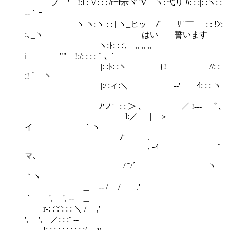
ノ ' !:l : ∨: : :|/r=f示ヾ 'V ヽ:|弋リ ﾊ: : :|: :ヽ: :
-‐｀ｰ
ヽ|ヽ:ヽ : : | ヽ_ヒッ ﾉ' ﾘ ¨￣ |: : !ﾝ:
:､_ヽ はい 誓います
ヽ:ﾄ: : :', ,, ,, ,,
i "" !:/: : : :｀､｀
|: :ﾄ: :ヽ {! //: :
:!｀ ｰヽ
|:/|:ィ:＼ゝ __ -‐' ｲ: : : ヽ
ゝ
ﾉ'ノ' | : : ＞ ､ ｰ ／ !‐‐- _ﾞ､
l:／ | ＞ _
イ | ｀ヽ
ﾉ' .| |
, -ｨ |¨
マ､
/¨¨/´ | | ヽ
｀ヽ
＿ -‐ / / .'
｀ ', ', ‐- ＿
r‐: :¨:¨: : : ＼ / ,'
', ', ／: : :¨ ‐- _
!: : : : : : : : : :/ y