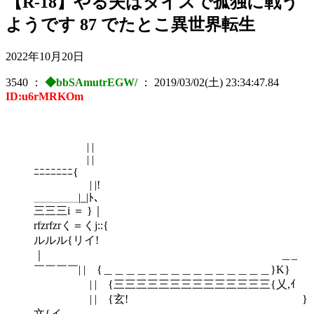
【R-18】やる夫はダイスで孤独に戦う
ようです 87 でたとこ異世界転生
2022年10月20日
3540
：
◆bbSAmutrEGW/
：
2019/03/02(土) 23:34:47.84
ID:u6rMRKOm
| |
| |
ﾆﾆﾆﾆﾆﾆﾆ{
| |!
＿＿＿＿|_|ﾄ､
三三三i ＝ }｜
rfzrfzrく＝くj::{
ルルル{リイ!
｜ ＿_
￣￣￣￣| | {＿＿＿＿＿＿＿＿＿＿＿＿＿＿＿}K}
| | {三三三三三三三三三三三三三三{乂,ｲ
| | {玄! }
文{イ