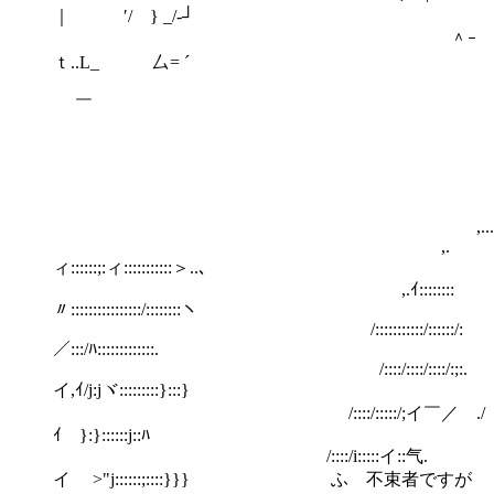
｜ ′/ } _/-┘
＾ｰ
ｔ..L_ 厶= ´
￣
,...::-::-::.
,.
ィ::::::;:ィ:::::::::::＞..､
,.ｲ::::::::
〃::::::::::::::::/::::::::ヽ
/:::::::::::/::::::/:
／:::/ﾊ:::::::::::::.
/::::/::::/::::/:;:.
イ,ｲ/j:jヾ:::::::::}:::}
/::::/:::::/;イ￣／ ./
ｲ }:}::::::j::ﾊ
/::::/i:::::イ::气.
イ >"j::::::;::::}}} ふ 不束者ですが