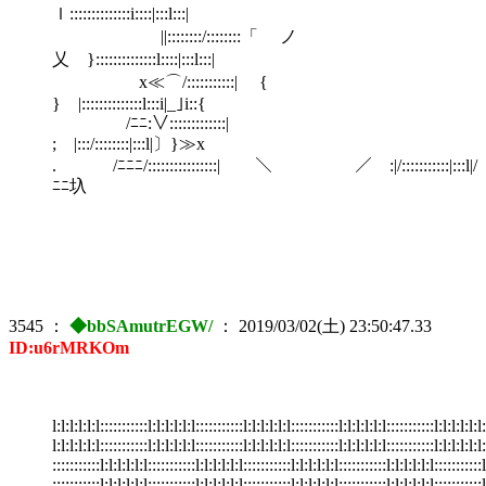
ｌ::::::::::::::i::::|:::l:::|
||::::::::/::::::::「 ノ
乂 }::::::::::::::l::::|:::l:::|
x≪⌒/:::::::::::| {
} |::::::::::::::l:::i|_｣i::{
/ﾆﾆ:∨:::::::::::::|
; |:::/::::::::|:::l|〕}≫x
. /ﾆﾆﾆ/::::::::::::::::| ＼ ／ :|/:::::::::::|:::l|/
ﾆﾆ圦
3545
：
◆bbSAmutrEGW/
：
2019/03/02(土) 23:50:47.33
ID:u6rMRKOm
l:l:l:l:l:l:::::::::::l:l:l:l:l:l:::::::::::l:l:l:l:l:l:::::::::::l:l:l:l:l:l:::::::::::l:l:l:l:l:l:
l:l:l:l:l:l:::::::::::l:l:l:l:l:l:::::::::::l:l:l:l:l:l:::::::::::l:l:l:l:l:l:::::::::::l:l:l:l:l:l:
:::::::::::l:l:l:l:l:l:::::::::::l:l:l:l:l:l:::::::::::l:l:l:l:l:l:::::::::::l:l:l:l:l:l:::::::::::l
:::::::::::l:l:l:l:l:l:::::::::::l:l:l:l:l:l:::::::::::l:l:l:l:l:l:::::::::::l:l:l:l:l:l:::::::::::l