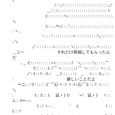
ｧ
/: : :／: : : : : : : : : : : : : : : : : : : : : :／
＿,': : /: : : : : : : : : : : : : : : : : : : : : : : :.ヽ
{: : : : : : : : へ: : : : : : : : : : : : : : : : : : : : : :.
＼
ﾉ; : : :.へ:/: : : ＼: : : : : : : : : : : :､: : : : : : : :
: ヽ、
': : : : ': : : : : : : : : :ヽ: : : : : : : : : : :＼: : : : : :
:.＼
／: : : : /: : : : i : : : : : : : ヽ; ; : : : : :＼: :.ヽ: : : : : :
＿ニ=‐ それだけ祝福してもらったん
だ
､ _ イ: : : / : : : : : : ハ: : : : : : : :.! ＼: : : : : :＼: : : :.￣
￣ ﾌ:,': : : : : i: :/￣ヽ: : : : : : :.! ￣ ヽ: : : : : : ヽ: : :',
／: :l : : !: : :l:./ ＿}: : : ､ : : | ＿ ヽ: : : :l:.､: : :
: 嬉しいことだよ
ーニ: : :イ: : : : : :{' ￣心ヽ: :/ ヽ: l /.心￣;l: : : :! ヽ: : : :
＼
. l: : :l: : : l. 込ｒ} l:/ ヽ! 込ｒ} ｌ: :
:l.: : :lー―- ゝ
!: :,':ヽ: : 、 ' :} ｌ: :
l: : : !