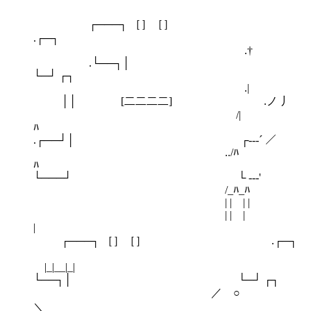
┌───┐ ［］［］
.┌─┐
.†
.└──┐│
└─┘ ┌┐
.
││ [二二二二] .ノ 丿
/|
ﾊ
.┌──┘│ ┌--‐´ ／
../ﾊ
ﾊ
└───┘ └ --‐'
/_ﾊ_ﾊ
| | | |
| | |
┌───┐ ［］［］ .┌─┐
|_|__
└──┐│ └─┘ ┌┐
／ ○