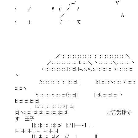
, -‐´ V
/ ／ ﾊ (__ノ ﾉ
／ Λ
/ （ /￣￣￣て
／: : : : : : : : : : : : : : : : : : : : : : : : : : :＼
／: : : : : : : : : ::l l:::: :＼:ヽ: : : : : :＼: : : : : :ヽ
/ : : : : : : : : : l : :::l ﾄ-､;､v､:､: : ::: : :: ヽ: : :: : :::
丶
/: : : : : : : : : : : |: : ::i | l: l::: : :ヽ: :: :ヽ:::::::
::::::ヽ
/: : : : : : /: ;: : :::ｲ: ::::| | | ::l､:::::::l:::::ヽ
l:::::::::::i::::::i
l :/: : : : : |: :l: : :/ | :::/| |
|::|ヽ::::::|:::i:::i::|:::::|:::::|:::::l ご苦労様で
す 王子
| |: : |: : :::|: :|: ::/ |: / | |──- l_|_
|::::::|::::|::|::|::::|::::::|:::::|
| | : :|: : :::| :.|／ /:/ | | ＿_ ||