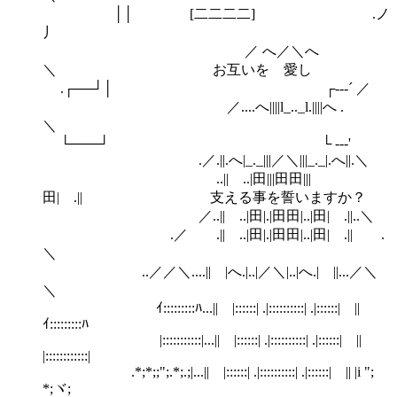
││ [二二二二] .ノ
丿
／ へ／＼へ
＼ お互いを 愛し
.┌──┘│ ┌--‐´ ／
／....へ||||l_.._l.||||へ .
＼
└───┘ └ --‐'
.／.||.へ|_._|||／＼|||_._|.へ||.＼
..|| ..|田|||田田|||
田| .|| 支える事を誓いますか？
／..|| ..|田|.|田田|..|田| .||..＼
.／ .|| ..|田|.|田田|..|田| .|| .
＼
..／／＼....|| |へ.|..|／＼|..|へ.| ||...／＼
＼
ｲ:::::::::ﾊ...|| |::::::| .|::::::::::| .|::::::| ||
ｲ:::::::::ﾊ
|:::::::::::|...|| |::::::| .|::::::::::| .|::::::| ||
|::::::::::::|
.*;*;;";.*;.;|...|| |::::::| .|::::::::::| .|::::::| || |i ";
*;ヾ;