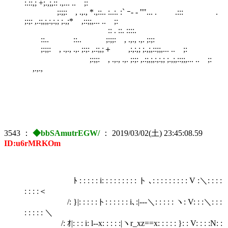
:.::,; +;.,;,:: .,... .. ;:
;:;;: , .,., *.,::.. :..:. :` ｰ- ‐ ''"... . .::: .
;:;: ,.:;,;,:,:,; ;.,;* ,::;;,... .. ;:
:: . ::. ::::.
::.. ::.. ;:;;: , .,., .,. ;:;:
;:;;: , .,., .,. ;:;: ,.:;,;＋ ,:,:,; ;.,;,::;;,... .. ;:
;:;;: , .,., .,. ;:;: ,.:;,;,:,:,; ;.,;,::;;,... .. ;:
,.,.,
3543
：
◆bbSAmutrEGW/
：
2019/03/02(土) 23:45:08.59
ID:u6rMRKOm
ﾄ : : : : : i: : : : : : : : : ト ､: : : : : : : : : V :＼: : : :
: : : :＜
/: }|: : : : :ト: : : : : : i､:|-‐‐＼: : : : : ヽ: V: : :＼: : :
: : : : : ＼
/: ｵ|: : : i: l-‐x: : : : :|ヽr_xz==x: : : : : }: : V: : : :N: :