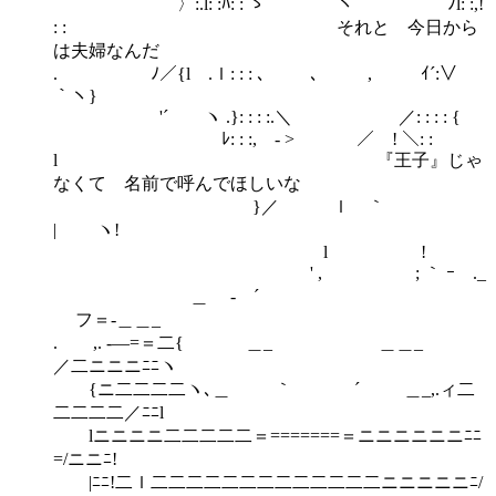
〉:.l: :ﾊ: : ゝ ヽ ﾉl: :,!
: : ゝ それと 今日から
は夫婦なんだ
. ﾉ／{l .ｌ: : : ､ ､ , ｲ´:∨
｀ヽ}
'´ ヽ .}: : : :.＼ ／: : : : {
ﾚ: : :, - > ／ ! ＼: :
l 『王子』じゃ
なくて 名前で呼んでほしいな
}／ ｌ ｀
| ヽ!
l !
' , ; ｀ ｰ ._
＿ - ´
フ＝-＿＿_
. ,. -―=＝二{ ＿_ ＿＿_
／二ニニニﾆﾆヽ
{ニ二二二二ヽ､＿ ｀ ´ ＿_,.ィ二
二二二二／ﾆﾆl
lニニニニ二二二二二＝=======＝ニニニニニニﾆﾆ
=/ニニﾆ!
|ﾆﾆ!二ｌ二二二二二二二二二二二二二ニニニニニﾆ/