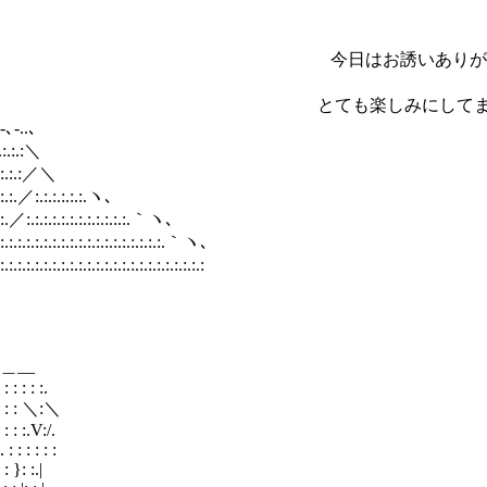
 今日はお誘いありがとうご
ヽ ヽ とても楽しみにしてまし
.､
:＼
:／＼
.:.:.ヽ､
.:.:.:.:.｀ヽ､
.:.:.:.:.:.:.:.:.｀ヽ､
:.:.:.:.:.:.:.:.:.:.:.:
_
 :.
: ＼:＼
.V:/.
 : : :
: :.|