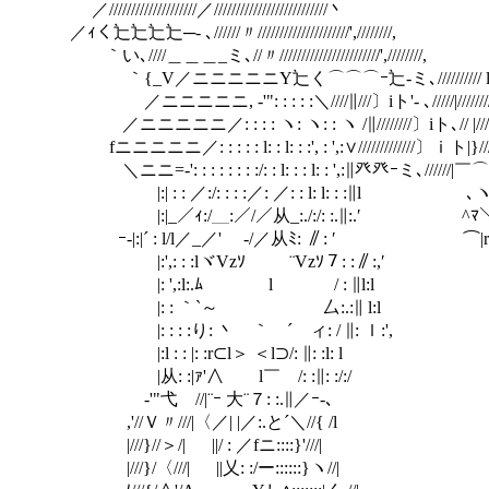
／////////////////////／//////////////////////////丶
／ｨく辷辷辷辷─- ､//////〃/////////////////////',////////,
｀い､////＿＿＿_ミ､//〃///////////////////////',////////,
｀{_V／ニニニニニY辷く⌒⌒⌒ｰ辷‐ミ､////////// l//////
／ニニニニニ, -'": : : : :＼////∥///〕iト'- ､/////|/////////
／ニニニニニ／: : : : ヽ: ヽ: : ヽ /∥////////〕iト､// |//////
fニニニニニ／: : : : : l: : l: : :', : ',:∨/////////////〕ｉト|}//////
＼ニニ=‐': : : : : : : :/: : l: : : l: : ',:∥癶癶ｰミ､//////
|:| : : ／:/: : : :／: ／: : l: l: : :∥l ゝ､ヽ//||//
|:|_／ｨ:/＿:／/／从_:./:/: :.∥:.′ ^ﾏ＼|/
ｰ‐|:|´ : l/l／_／' -/／从ﾐ: ∥: ′ ⌒|r'
|:',: : :lヾVzｿ ¨Vzｿ７: :∥:,′
|: ',:l:.ﾑ l /
|: : ｀`～ 厶:.:∥ l:l
|: : : :り: 丶 ｀ ´ ィ: / ∥: ｌ:',
|:l : : |: :r⊂l＞ ＜l⊃/
|从: :|ｧ'∧ ￣l￣ /: :∥: :/:/
-'"弋ゝ//|¨ｰ 大¨７: :.
,'//Ｖ〃///|〈／| |／:.と´＼//{ /l
|///}//＞/| ||/ : ／fニ::::}'///|
|///}/〈///| ||乂: :/ー::::::}ヽ//|