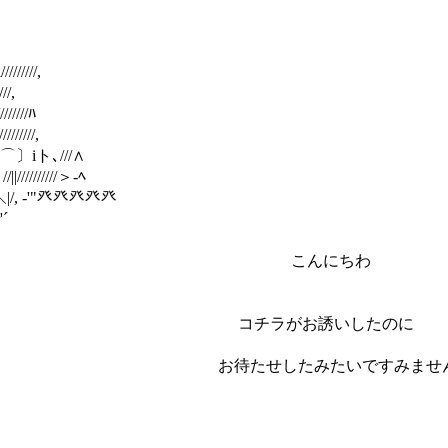
///,
/,
////ﾊ
/////,
|￣⌒⌒〕iト､///∧
////////＞-ﾍ
, -'"癶癶癶癶癶
´
 : ∥l:l こんにちわ
: ∥: :l: l コチラがお誘いしたのに
∥／ｰ-､ お待たせしたみたいですみませ