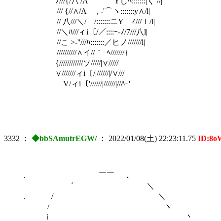
ﾉ///{/∧'/Λ Yしﾍ:::::::|く //|
|/// {//∧/Λ , -'⌒ヽ:::::::y∧/l|
|// 八///＼/ゝ/:::::::ニ
|//＼ﾊ///ィi〔/／::::ｰ‐ﾉ/7///八l|
|//こ >‐''///ﾊ:::::::／ヒノ///////l|
|//////////∧イ//｀ｰﾍ///////}
{////////////ソ/////|∨/////
∨///////ィi〔/|//////|/∨///
V/ィi〔'//////|//////|//ﾊｰ'
3332
：
◆bbSAmutrEGW/
：
2022/01/08(土) 22:23:11.75
ID:8
. ￣￣ ､
´ ＼
. / ＼
/ ヽ
ｉ 丶 な～に 