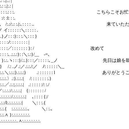
:.: |
:.: |
: : : :.: : :. こちらこそお忙
: :.
/:.: :.|:､: : : : .. 来ていただ
: : : : : .
}: : :.＼: : : }
: : : : : |
 : : :／: : : : : : : }: / 改めて
:}: :＼:.:}/__ -=､
:}/.:.}: : :／: : : : :､_ノ 先日は娘を
:./:／ ﾉ: : : : : :＼_
:.:}.:.:.:} .: : : : : : : l ありがと
| /: : : : : : : :.}
:.| .: : : : : :/: :./
.:.| {: : : : : : : /
/.:.:.:.:.:.| ､: : : : {:/
/l:.:.:.:.:.:.:| ＼: : :.{
.:.:.{ :.:.:.:.:.:.:.､ ＼: :.､
.:.:.:.:.:.:.:.
..∧:.:.:.:.:.:.:.:.