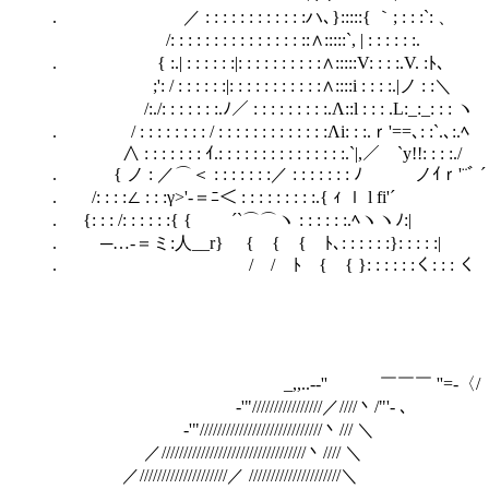
. ／ : : : : : : : : : : : :ハ､}:
/: : : : : : : : : : : : : : : ::∧:::::`, | : : : : : :.
. { :.| : : : : : :|: : : : : : : : : :∧:::::V: : : :.V. :ﾄ､
;': / : : : : : :|: : : : : : : : : : :∧::::i : : : :.|ノ : :＼
/:./: : : : : : :.ﾉ／ : : : : : : : : :.Λ::l : : : .L:_:_: : : ヽ
. / : : : : : : : : / : : : : : : : : : : : : :Λi: : :.ｒ'==､: :`.､:.ﾍ
∧ : : : : : : : ｲ.: : : : : : : : : : : : : : :.`|,／￣`y!!: : : :./
. { ノ : ／⌒＜ : : : : : : :／ : : : : : : : ﾉ ノｲｒ'¨ﾞ ´
. /: : : :∠ : : :γ>'-＝ﾆ＜ : : : : : : : : :.{ ｨ ｌ l fi'´
. {: : : /: : : : : :{ { ´`⌒⌒ヽ : : : : : :.ﾍヽヽﾉ:|
. ゝ─…‐＝ミ:人__r} { { { ﾄ､: : : : : :}: : : : :|
. / / ﾄ { { }: : : : : :く: : : く
/
_,,..-‐'' ￣￣￣ ''=‐〈/ 
-'"////////////////／////丶/"'- ､
-'"////////////////////////////丶/// ＼
／/////////////////////////////////丶//// ＼
／////////////////////／ /////////////////////＼