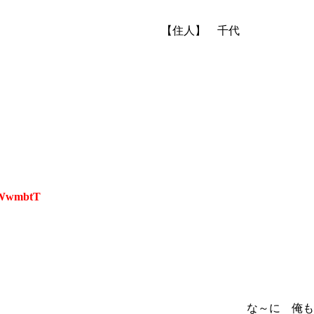
Yゝｨ///ｌ/l| 【住人】 千代
oWwmbtT
俺もさっき来たばか