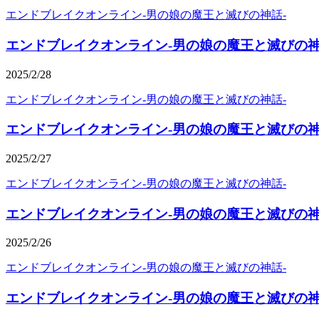
エンドブレイクオンライン-男の娘の魔王と滅びの神話-
エンドブレイクオンライン-男の娘の魔王と滅びの神話-
2025/2/28
エンドブレイクオンライン-男の娘の魔王と滅びの神話-
エンドブレイクオンライン-男の娘の魔王と滅びの神話-
2025/2/27
エンドブレイクオンライン-男の娘の魔王と滅びの神話-
エンドブレイクオンライン-男の娘の魔王と滅びの神話-
2025/2/26
エンドブレイクオンライン-男の娘の魔王と滅びの神話-
エンドブレイクオンライン-男の娘の魔王と滅びの神話-