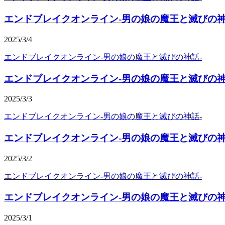
エンドブレイクオンライン-男の娘の魔王と滅びの神話-
2025/3/4
エンドブレイクオンライン-男の娘の魔王と滅びの神話-
エンドブレイクオンライン-男の娘の魔王と滅びの神話-
2025/3/3
エンドブレイクオンライン-男の娘の魔王と滅びの神話-
エンドブレイクオンライン-男の娘の魔王と滅びの神話-
2025/3/2
エンドブレイクオンライン-男の娘の魔王と滅びの神話-
エンドブレイクオンライン-男の娘の魔王と滅びの神話-
2025/3/1