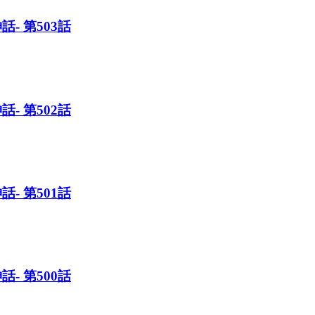
 第503話
 第502話
 第501話
 第500話