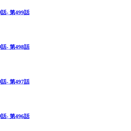
 第499話
 第498話
 第497話
 第496話