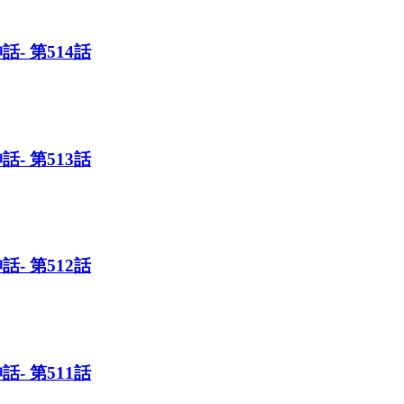
 第514話
 第513話
 第512話
 第511話