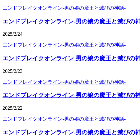
エンドブレイクオンライン-男の娘の魔王と滅びの神話-
エンドブレイクオンライン-男の娘の魔王と滅びの神話-
2025/2/24
エンドブレイクオンライン-男の娘の魔王と滅びの神話-
エンドブレイクオンライン-男の娘の魔王と滅びの神話-
2025/2/23
エンドブレイクオンライン-男の娘の魔王と滅びの神話-
エンドブレイクオンライン-男の娘の魔王と滅びの神話-
2025/2/22
エンドブレイクオンライン-男の娘の魔王と滅びの神話-
エンドブレイクオンライン-男の娘の魔王と滅びの神話-