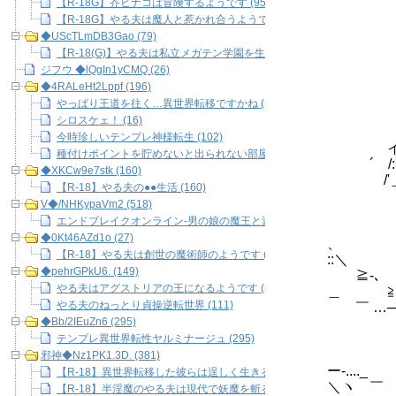
【R-18G】芥ヒナコは冒険するようです (95)
|＞＜V
【R-18G】やる夫は魔人と惹かれ合うようです (104)
V ハﾆﾆﾆﾆﾆ
<￣｀ヽﾆ
◆UScTLmDB3Gao (79)
＼ / >'::
【R-18(G)】やる夫は私立メガテン学園を生きて卒業したいようです (79
<⌒＞':::
ジフウ ◆lQgIn1yCMQ (26)
X7::::::ｲ:
◆4RALeHt2Lppf (196)
ー‐彡/:／/::/:
やっぱり王道を往く…異世界転移ですかね (11)
_..-≦|/::::
シロスケェ！ (16)
..ｨﾁ:::
今時珍しいテンプレ神様転生 (102)
イ／:／／:::
種付けポイントを貯めないと出られない部屋 (67)
´ /:／／::
◆XKCw9e7stk (160)
/'＿彡:´:::
【R-18】やる夫の●●生活 (160)
‐≦::::::
V◆/NHKypaVm2 (518)
｀￣￣
エンドブレイクオンライン-男の娘の魔王と滅びの神話- (518)
/｜
◆0Kt46AZd1o (27)
、 
【R-18】やる夫は創世の魔術師のようです (27)
::＼
◆pehrGPkU6. (149)
≧-､ 
やる夫はアグストリアの王になるようです (38)
＿ ≧
やる夫のねっとり貞操逆転世界 (111)
￣ …─
◆Bb/2IEuZn6 (295)
／ ＼
／ ／
テンプレ異世界転性ヤルミナージュ (295)
/ﾆ
邪神◆Nz1PK1.3D. (381)
ー-..
【R-18】異世界転移した彼らは逞しく生きるようです (76)
＼ヽゝ￣
【R-18】半淫魔のやる夫は現代で妖魔を斬るようです (32)