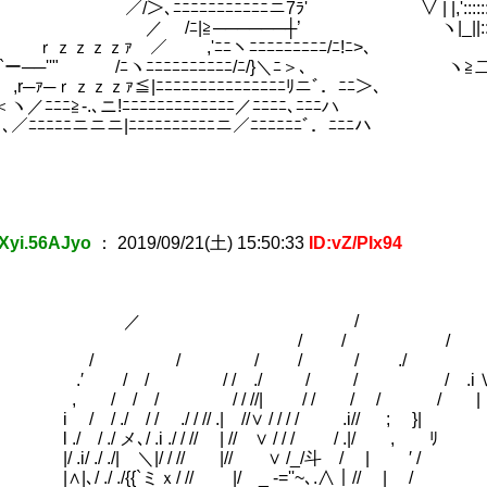
／/＞､ﾆﾆﾆﾆﾆﾆﾆﾆﾆﾆﾆニ7ﾗ' ∨ | |,'::::::ヽ
／ /ﾆ|≧──────┼’ ヽ|_||::::::::::ヽ `
れる～ (13)
 ｒｚｚｚｚｧ ／ ,'ﾆﾆヽﾆﾆﾆﾆﾆﾆﾆﾆﾆ/ﾆ!ﾆ>､ ヽ!::::::r
ハ{`ー──''" /ﾆヽﾆﾆﾆﾆﾆﾆﾆﾆﾆﾆ/ﾆ/}＼ﾆ＞､ ヽ≧
 ,r─ｧ─ｒｚｚｚｧ≦|ﾆﾆﾆﾆﾆﾆﾆﾆﾆﾆﾆﾆﾆﾆﾆﾘニﾞ．ﾆﾆ＞､
ﾆﾆﾆ≧-.､ニ!ﾆﾆﾆﾆﾆﾆﾆﾆﾆﾆﾆﾆﾆ／ﾆﾆﾆﾆ､ﾆﾆﾆハ
ﾆﾆﾆニニニ|ﾆﾆﾆﾆﾆﾆﾆﾆﾆﾆニ／ﾆﾆﾆﾆﾆﾆﾞ．ﾆﾆﾆハ
)
ペルソナ風味)～ (56)
Xyi.56AJyo
：
2019/09/21(土) 15:50:33
ID:vZ/PIx94
／ / 
/ / /
/ / / / ./ ‘,､
/ / / / ./ / / / .i Ⅵ
/ / / / //| / / / / / | ﾞ
/ / / ./ / // .| //∨ / / / / .i// ; }|
./ メ､/ .i ./ / // | // ∨ / / / / .|/ , ﾘ
 ./ ./| ＼|/ / // |// ∨ /_/斗 / | ′ /
./ ./{{`ミｘ/ // |/ _ -=''~､.∧｜// | /