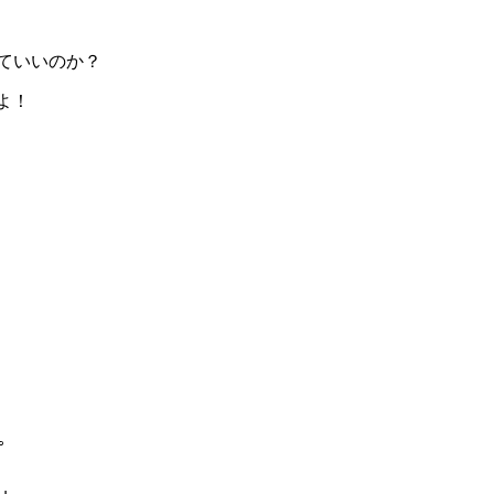
くていいのか？
よ！
ﾟ｡