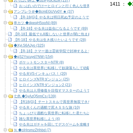
おっぱい紳士 ◆zEfPyGc9ZM (137)
1411
：
◆X
おっぱいのでけーヒロインと行く色んな世界 (137)
アンブレラ＠◆BcmEGUVv0Y ★ (37)
,
【R-18(G)】やる夫は明日死ぬ予定のようです (37)
串カツ ◆dpeqH5ooNI (89)
／ 
【R-18】やる夫は益虫になるようです (89)
／ 
【R-18】最低でも8股しないと世界が闇に包まれるできる夫の恋愛事情 裏 (4
/ ／::::
【R-18】やる夫は生き残りたいようです (28)
/ ／ﾞ::
◆Xyi.56AJyo (325)
| ,/|i
【R-18】クマー達は霊術学院で封神するようです (325)
| / |i:
◆gS2Yscuyd7NW (154)
ヽ＿_／ |i
ポケットモンスターNTR (8)
|i:::
ﾙ' 
やる夫は異世界に転移して奴隷落ちして幼馴染の佐々美さんを寝取られるよ
やる夫VSインキュバス！ (20)
ヒロインズNTRダンジョン (25)
/
ヒロインズNTRダンジョン2 (21)
/´
やる夫は人理修復を目指すマスターのようです (6)
ノ´|
七色 ◆5yAzQ5rmCs (139)
／: : 
【R18(G)】チートスキルで異世界無双できないから生き足掻く (37)
／: :
やる夫くんの過酷で尻ＡＳＳな旅 (10)
/: : 
ちょっぴり過酷な異世界に転移した君たちはどう生きるのか (39)
｀'ー─
雑な異世界転移しよう (4)
｀＼＿｀
やる夫はガチャを回してデスゲームを攻略するようです (49)
ノ´￣
Ｎ ◆ciHrsmzZHhbd (7)
/ i! 