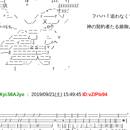
:::::::| /㌢⌒^ |:i:i:⌒ヽ|
::::::圦 ^ .|:i:i:i:i:i:i:i;!
::／⌒':, _､+''"⌒寸:i:i:;′
::| ＾::... ＼ ／ｒ――‐ｧ ＼/ フハハ！追わな
 从 ＼_.／ 乂＿__ﾉ ／
≧=‐=≦s｡._ .｡o个 神の契約者たる娘御
ヽ二二「￣ ⌒ヽ
∠__| ::.. ∨
ィ二二ﾆ.| /_,.ｨへ
二二二ﾆ≧≦ﾆﾆ:|ヾノ
二二二二二|二ﾆﾆ:!
二二二二人二二!
二ﾆﾆ／ .＼二!
 r .「
もの】 (19)
Xyi.56AJyo
：
2019/09/21(土) 15:49:45
ID:vZ/PIx94
13)
::::/::::::/:::::::/::::/::::::::::::::|::::::|:::::|::::|::::::| ::::::::: |:::::::::::::::|:::::::
・ＧＯＧＯ (12)
:::/::::::/:/::::::|:::::|:::::::::::::::ﾊ:::::ﾄ;:::|::::|::::::|::::|:::::::|:::::|:::|:::||::::＊|
(13)
:::::|:::::: |::|:::::: |:::::i!:::::::::::/ !:: |.|: |:: j_:: ｣::⊥:::⊥:::|:::i!::||::※::|