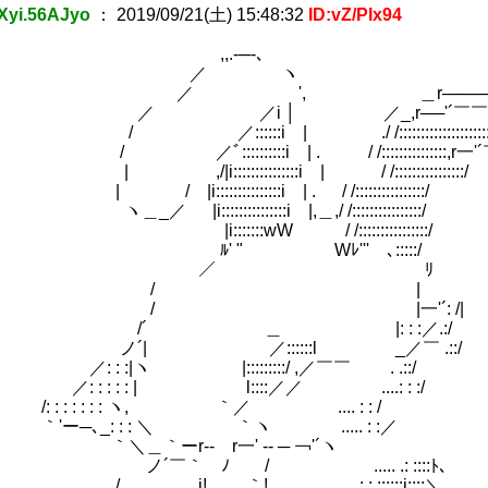
yi.56AJyo
：
2019/09/21(土) 15:48:32
ID:vZ/PIx94
,.-─-､
／ ヽ
', ＿r───────
／i │ ／_,r──'´￣￣￣￣
5)
::i | ./ /::::::::::::::::::::::::::::::::
::::::::i | . / /:::::::::::::::,r一'
:::::::::::::::i | / /::::::::::::::::/
::::::::::::::i | . / /::::::::::::::::/
:::::::::::::::i |,＿,/ /::::::::::::::::/
::::wW / /::::::::::::::::/
" Wﾚ''' ､:::::/
うです (1)
／ ﾘ
/ |
 |一'´: /|
 ＿ |: : :／.:/
 ／::::::l _／￣ .::/
:|ヽ |:::::::::/ ,／￣￣ . .::/
 : : : | l::::／／ ....: :
: : : : : ヽ, ｀／ .... : : /
､_: : : ＼ ｀ヽ ..... : :／ 
ーr-- r一' -- ─ ￢'´ヽ
｀ゝﾉ / ..... .: :::
｀! . . . . : : ::::::i::::＼