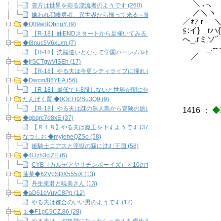
＼ ､-､ 
貴方は世界を彩る漂流者のようです (260)
／＼ヽゝ 
嫌われ召喚勇者、異世界から帰って来る～帰って来てからも騒動に巻き込ま
／ｫｧｒ ＼
◆Q09wBQbngY (9)
≦:イ} r
【R-18】妹ENDスタートから足掻いてみる (9)
へ_,rミソ'´
◆l8nuc5V6xL/m (7)
_.-‐＜ヽ／
【R-18】洗脳遣いとなって学園ハーレムを目指そう！ (7)
／ ､／ﾆﾆ
◆jrSCTgwVlSEh (17)
【R-18】やる夫は今更シティライフに憧れるようになったようです (17
◆Dwcm/86YEA (56)
【R-18】最低でも8股しないと世界が闇に包まれる～できる夫の恋愛事情(
たんぱく質 ◆0Oc.Ht2Su3Q9 (9)
【R-18】やる夫は謎の無人島から冒険の旅に出るようです (9)
1416
：
◆
◆gbqrc7d8xE (37)
【Ｒ１８】やる夫は魔王を下すようです (37)
なつしお ◆myjeheQZSo (58)
姫騎士ニアスと淫獄の霧に沈む王国 (58)
◆4lJzh3cjZE (6)
/ 
CYB（カルデアヤリチンボーイズ）と10の女の子 (6)
.′ 
蓬莱◆62VpSDX555iX (13)
, / 
丹生束君と暁美さん (13)
i / / .
◆aD61eVuvC8Pp (12)
l ./ / 
やる夫は都合のいい男のようです (12)
|/ .i/
１◆F1pC9CZ.86 (28)
|∧|､/ 