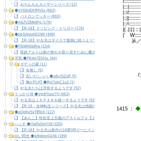
i::::::::::::::
おちんちんカイザーシリーズ (12)
|:::|::::::::
◆gY68xIDHPhGv (663)
|::i!:::::
パトロンでっきー (663)
|::||:::::
◆A6ZVZMk8Fg (176)
|::ﾊ:::::
【R-18】クソピンク・トリガー (176)
|{ .|:|:
◆bbSAmutrEGW/ (499)
|' W::
【R-18】やる夫はダイスで孤独に戦うようです (499)
从／ |::
|::::
◆FfxWH0IdKw (154)
|::::|
黒鉄アルトは家の誉れを取り戻すために魔法学校で命を賭すようです (15
|::::|
浮気 ◆PK4g7ENYu. (64)
./:::/:::
ダディの家 (11)
/:::/:::::
名無し (5)
/::/::::::
言いだしっぺ ◆u8vJSZsR (5)
胸がFLAT ◆Rp7uipC1u2 (1)
やる夫たちは浮気するようです (52)
うっかり侍 ◆VgdlYupz7Q (663)
やる夫はＪＡＰＡＮを統一するようです (525)
【R-18・女神転生シリーズ】やる夫は地獄から脱出したいそうです (13
1415
：
◆
◆aOqKe5xTfRbX (122)
【あんこ】性欲至上主義のアストルフォ【よう実】【R-18】 (122)
ハッチ ◆QaRx0mYXII (105)
【R-18】やる夫は新作の18禁VRゲーにインした、、はず…… (105)
|＞､
白い閃光 ◆w9gbgzGxXk (199)
| ﾊﾆﾆ