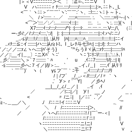
ﾆﾆﾆﾆﾆﾆﾆﾆ＞＜￣:￣:≧=-､ﾆﾆニV ｌ
ﾆｒﾁ::::.::::/:::::::/:::::::::|:::.|:>､ﾆﾆト､_L
ﾆ＞'´￣￣`ヽ':￣￣:`ヽ、::!:::.:ヽﾆト～ト､
::::..:...／ .:::::ﾊ:::::::::::. :. ＼:::::.::ﾊﾘ～‐|
)
:／:／:.....::::::;ｲ:::|:: :::. :.. ヽ:. ::::}{ヽ
::/::::/::::::::/^|: :|:::::l:....:::.::::.::..:::.V:::八 （ﾆ
::;ｲ::::,'::/| |: :|:::::l::::::::l::::::.:::.::::|::ｲ:ハ/ﾆニ/
:!:/::::::|:|､:从!ﾘ |ﾊ|:::::ﾊ:::::ﾊ_::::::::::::!:::::!:::|ﾆﾆイ
≦::イ:::::::|ハ::::从r≧ﾄﾐ、l _レﾁ斗七ﾘﾊ:| :::|::/
:r∠ヽへ::::|ﾊ’そう} "^らうﾇヾ从:::rｸ::::::|::::::::!ﾊ
__イ|＿_〕ﾆニXﾊﾞ ヽﾆ' ヽﾆ ′|ﾆﾘﾆ!/::::::|::,':.:.ﾄ､!
::::::＼＞`７::::::::｀ﾊ ′ u ,ｲﾆﾆ7:::::::::ﾘ/|:.::| l|
::::::彡へ:７イ／|/|/＞:... ` _ ..イ､/＿|ゝ:::::,ｲ' 从ﾘ ﾘ
)' ヽ（ γ≦フ´￣｀ﾆ千 _.ｲ:::
/フ´ _/_..-＜//:::
,' У＞ｒ'⌒Y| ／
 __|__/_∠/＿／ | ..イ 
／ ／!ﾆﾆ|／| У ! __ ノ ＿＿ ヽ
､ < 〃 /ニﾆ| |／ﾆﾆﾞ．'／ ／ 
≧-..＿__／＼ ./ /ﾆﾆニ!イﾆﾆﾆニV ,、`
 / /ﾆﾆﾆﾆﾆﾆﾆﾆﾆﾆﾆ|＞､ //
ヽへ/ﾆﾆﾆﾆﾆﾆﾆﾆﾆﾆﾆﾆ! / |￣`ー
ﾆﾆﾆﾆﾆﾆﾆﾆﾆﾆﾆﾆﾆﾆﾆ
.._ ヽﾆﾆﾆﾆﾆﾆﾆﾆﾆﾆﾆﾆﾆﾆﾆﾆニ!ニl 
 ＼ﾆﾆﾆﾆﾆﾆﾆﾆﾆﾆﾆﾆﾆﾆニ!ﾆ7 ∨ _