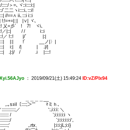
:::::/＞=､ヾ::i::::i:|
:/´二二ヽi::::i､:::i!
:| //==∧ ii､:::i i::i
::| !:!=+=|::| |∨| ヾ､
|:::::! 乂=彡´ ! 7! ヾi､
:::|:::::!／|::| / / i::i
々滅茶苦茶苦労するハメになった件について (48)
::::|:::::!／ !::! |/´ |:|
|::::|::::::| |:| !´ __ノ|〉|
::::|::::::| i:| /| | .|/|
:::|::::::| .|:|/ / .i |::::!
5)
Xyi.56AJyo
：
2019/09/21(土) 15:49:24
ID:vZ/PIx94
＿＿＿__
I〔::::;＞''" ﾏミｈ､
::::::;／ ‘:,i:i:i: ＼
::::::: / ';i:i:i:i:i ヽ
:::::::::/ ';i:i:i:i:i:i‘,
::::::;′ ,.rtx、 |:i:i:jL;i:i}