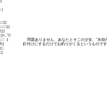
:|
 |
|:|
:|:|
:|
`!:!
:::|::::::〕:| 問題ありません、あなたとそこの少女、"永
::::::::::∧//!:{ 釘付けにするだけでお釣りがくるというものです
::.
:|