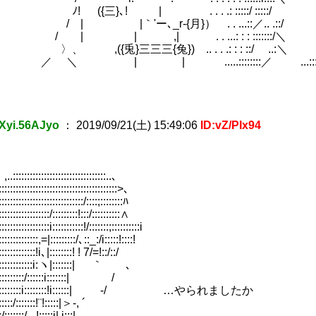
{三}､! | . . . .: :::::/ ::::
｀'ー､_r‐{月}） . . ...::／.. .::/
| ,| . . ...: : : :::::::/＼
兎}三三三{兔}) .. . . .: : : ::/ ..:＼
| | .....::::::::／ ...::
Xyi.56AJyo
：
2019/09/21(土) 15:49:06
ID:vZ/PIx94
::::::::::::::::::::::::..､
:::::::::::::::::::::::::::::::>､
:::::::::::::::::::::/::::;::::::::ﾊ
::::::::::/:::::::::!:::/::::::::::∧
::::::::::::i:::::::::::!/:::::::;::::::::::i
:::::::::,=|:::::::::/､::_:/i:::::!::::!
:::::::::!i､|::::::::! ! 7/=!::/::/
::::::::::::i:ヽ|:::::::| ｀ ､
)
::::::::/::::::i:::::::| /
:::::::::::i::::::::!i::::::| -/ …やられましたか
::/:::::::!¨!:::::|＞-, ´
:::::/-､!:::::i| i:::|