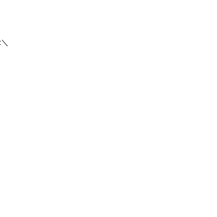
:/
:＼