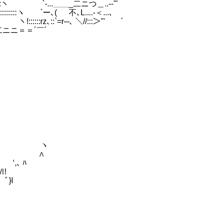
 `-...＿＿_二ニつ＿..-‐'"
ー､( 不､L....-＜...､
z､::`=r─､ ＼//:::＞'"￣￣´
二ニニ＝＝´￣´
ヽ
 ∧
 ﾊ
!
}l