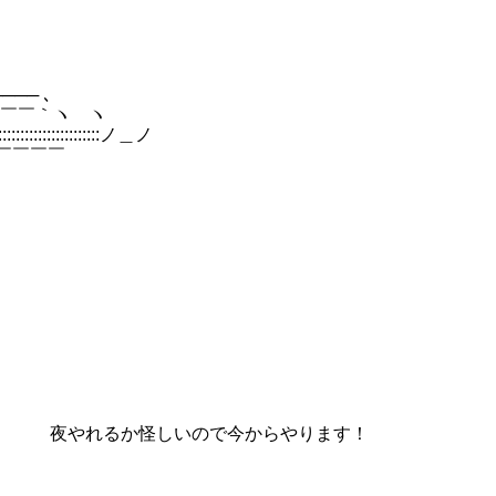
 ､
｀ヽ ヽ
:::::::::::ノ＿ノ
´￣￣￣￣
 :/
夜やれるか怪しいので今からやります！
:ﾄ､