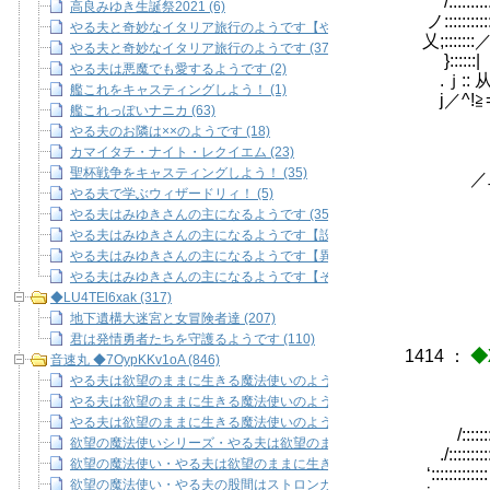
/::::::
高良みゆき生誕祭2021 (6)
ノ:::::::
やる夫と奇妙なイタリア旅行のようです【やるよみ市編】 (36)
乂;:::::
やる夫と奇妙なイタリア旅行のようです (37)
}::::
やる夫は悪魔でも愛するようです (2)
.ｊ::
艦これをキャスティングしよう！ (1)
j／^!
艦これっぽいナニカ (63)
／ﾆ
やる夫のお隣は××のようです (18)
／二二二
カマイタチ・ナイト・レクイエム (23)
／二二 
聖杯戦争をキャスティングしよう！ (35)
／二二／
やる夫で学ぶウィザードリィ！ (5)
ゞ--一彳
やる夫はみゆきさんの主になるようです (35)
./二
やる夫はみゆきさんの主になるようです【設定など】 (14)
∠二二
やる夫はみゆきさんの主になるようです【異聞 パラレル編】 (12)
|
やる夫はみゆきさんの主になるようです【その他 本編とまったく関係ない
◆LU4TEl6xak (317)
地下遺構大迷宮と女冒険者達 (207)
君は発情勇者たちを守護るようです (110)
1414
：
◆
音速丸 ◆7OypKKv1oA (846)
やる夫は欲望のままに生きる魔法使いのようです・首領８ (23)
やる夫は欲望のままに生きる魔法使いのようです miracleman's number (
やる夫は欲望のままに生きる魔法使いのようです・Rock 'n' Roll (12)
/::::::::::::::::
欲望の魔法使いシリーズ・やる夫は欲望のままに生きる魔法使いのようです
./::::::::::::::/
欲望の魔法使い・やる夫は欲望のままに生きる魔法使いのようです米粉麺 
‘::::::::::::: /
欲望の魔法使い・やる夫の股間はストロンガー (12)