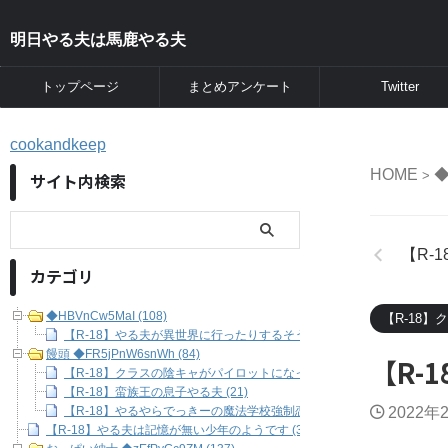
明日やる夫は馬鹿やる夫
トップページ
まとめアンケート
Twitter
cookandkeep
HOME
◆
>
サイト内検索
【R-
カテゴリ
◆HBVnCw5MaI (108)
【R-18
【R-18】やる夫が異世界に行ったりするそうです (108)
饅頭 ◆FR5jPnW6snWh (84)
【R-
【R-18】クラスの陰キャがパイロットになったら最強だった件 (46)
【R-18】蛮族王の息子やる夫 (21)
【R-18】やるやらでっきーの魔法学校強制恋愛生活 (17)
2022年
【R-18】やる夫は記憶が無い少年のようです (37)