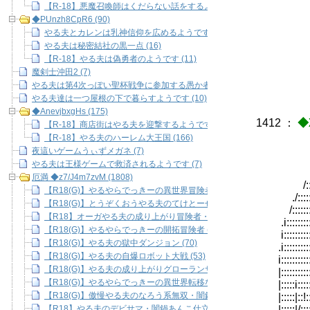
【R-18】悪魔召喚師はくだらない話をするようです【BL】 (7)
ﾉ! (
◆PUnzh8CpR6 (90)
/ | |
やる夫とカレンは乳神信仰を広めるようです (63)
/ | 
やる夫は秘密結社の黒一点 (16)
〉、 ,({
【R-18】やる夫は偽勇者のようです (11)
／ ＼ 
魔剣士沖田2 (7)
やる夫は第4次っぽい聖杯戦争に参加する愚か者のようです (5)
やる夫達は一つ屋根の下で暮らすようです (10)
◆AnevjbxgHs (175)
1412
：
◆
【R-18】商店街はやる夫を迎撃するようです (9)
【R-18】やる夫のハーレム大王国 (166)
夜這いゲームうぃずメガネ (7)
やる夫は王様ゲームで救済されるようです (7)
,..:::::::::
厄満 ◆z7/J4m7zvM (1808)
/::::::::::::
【R18(G)】やるやらでっきーの異世界冒険者もの (36)
./:::::::::::::
【R18(G)】とうぞくおうやる夫のてけとーせんき(仮) (33)
/::::::::::::::
【R18】オーガやる夫の成り上がり冒険者・闇鍋あんこ仕立て (67)
.i::::::::::::::
【R18(G)】やるやらでっきーの開拓冒険者 (56)
i::::::::::::::
【R18(G)】やる夫の獄中ダンジョン (70)
.i:::::::::::::
【R18(G)】やる夫の自爆ロボット大戦 (53)
i::::::::::
【R18(G)】やる夫の成り上がりグローランサー・闇鍋あんこ仕立て (42
|:::::::::::
【R18(G)】やるやらでっきーの異世界転移なろう系 (61)
|:::::i:
【R18(G)】傲慢やる夫のなろう系無双・闇鍋あんこ仕立て (118)
|:::::|::!::::
【R18】やる夫のデビサマ・闇鍋あんこ仕立て (145)
|:::::|/::::/::