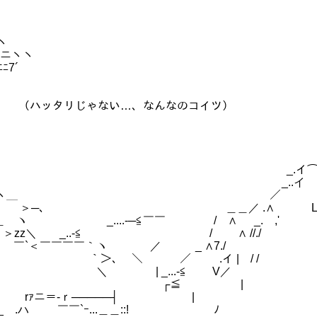
ヽヽ
 |ニヽヽ
ﾆﾆ7´
|: :!::::::ハ （ハッタリじゃない…、なんなのコイツ）
:::/:::/'::::/ﾘ _.イ⌒
::/／/〃 ｀ヽ _..イ _
彡ﾍﾉ ヽ＿ ／ | |
,ｲ ／ ＞─､ ＿＿／ .∧ L! 
 _....-─≦￣￣ / ∧ _. ,'
＞zz＼ _..-≦ / ∧ //./
'" ￣`＜￣￣￣￣｀ヽ ／ _ ∧7./
 ｀＞､ ＼ ／ .イ | / /
‐＜| ＼ | _...-≦ V／
ニ!'ニ! | ┌≦ |
V rｧニ＝‐ｒ─────┤ |
 .ハ ￣￣`ｰ...＿＿::! ﾉ