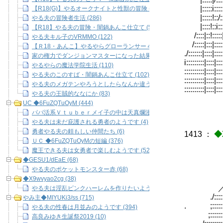
|:::::i:::::/
【R18(G)】やるオークナイトと性獣の冒険 (153)
|:::::!::/::
やる夫の冒険者生活 (286)
|::::!::i::::
【R18】やる夫の冒険・闇鍋あんこ仕立て (53)
/::::|::!:::
やる夫キル子のVRMMO (122)
/:::::|:::
【Ｒ18・あんこ】やるやらグローランサー４ (110)
./:::::::|:
家の権力でダンジョンマスターになった結果脳筋共に振り回されて副官共
i:::::::::|
やるやらの魔法学院生活 (110)
::::::::::
やる夫のこのすば・闇鍋あんこ仕立て (102)
::::::::::|
やる夫のメガテンやろうとしたらなんか違うものになったもの (60)
::::::::::|:
やる夫の王賊的ななにか (83)
UC ◆6FuZQTuOyM (444)
パパ活系Ｖｔｕｂｅｒメイ子の中は天真爛漫クソビッチ妻ユリカちゃん (
やる夫は未だ庇護される勇者のようです (4)
勇者やる夫の頼もしい仲間たち (6)
1413
：
◆
ＵＣ ◆6FuZQTuOyMの短編 (376)
魔王できる夫は女勇者で楽しむようです (52)
◆GESU1/dEaE (68)
やる夫のポケットモンスター赤 (68)
＿
,.｡sｮi
◆X9wvyao2cg (38)
／:::::
やる夫は淫乱ピンクハーレムを作りたいようです (38)
./:::::
やみ主◆MIYUKi3/ss (715)
. ;:::::
やる夫の性春は月並みのようです (394)
;:::::::
高良みゆき生誕祭2019 (10)