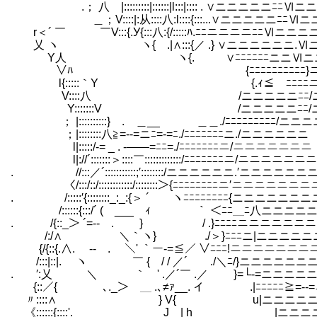
.； 八 |:::::::::|::::::|l:::|:::: . ∨ニニニニニﾆﾆⅥ
＿；V::::|:从::::八:l::::{:::...∨ニニニニニﾆﾆⅥ
r＜´ ￣ ￣V:::{.У{:::八:{/:::::ﾊ.ﾆﾆニニニニﾆﾆⅥニニニ
乂 ヽ ヽ{ .|∧:::{／ .} ∨ニニニニニニ
Y人 ヽ{. ∨ﾆﾆﾆﾆﾆﾆニニⅥニニ
∨ﾊ {ﾆﾆﾆﾆﾆﾆﾆﾆﾆﾆ}ニ
l{:::::｀Y {.ｨ≦￣ﾆﾆﾆﾆニ.}
V::::八 /ニニニニニﾆﾆ/ニ
Y:::::::V /ニニニニニﾆﾆ/ニ
； |::::::::::}ゝ. ＿__ ＿＿./ﾆﾆﾆﾆﾆﾆﾆﾆﾆ
；|::::::::八≧=--=ニﾆ=-=ﾆ./ﾆﾆﾆﾆﾆﾆﾆニ./ニニニニニニ
l|:::::/-= _ . -――=ﾆﾆ=./ﾆﾆﾆﾆﾆﾆﾆニ/ニニニニニニニ
l|://´:::::::＞::::￣:::::::::::::/ﾆﾆﾆﾆﾆﾆﾆニ/ニニニニニニ
. //:::／´:::::::::::;′::::::::/ニニニニニニ.′ニニニニニニ
〈/:::/::/::::::::::::/::::::::＞{ﾆﾆﾆﾆﾆﾆﾆﾆニ′ニニニニニニニ
. /:::::′{::::::::_:_:{＞ ´ ヽﾆﾆﾆﾆﾆﾆﾆﾆ{ニニニニニニ
/::::::{:::/´ (￣___ ｨ ｀ ＜ﾆﾆ＿ﾆ八ニニニニ
. /{::_＞ ´=‐- . } / .}ﾆﾆﾆﾆニニニニニニ
/:/∧ ＼｀ヽ} ./＞}ﾆﾆﾆニ|ニニニニニ
{/{::{.∧. ‐- . ＼' ｀ー‐=≦／ ∨ﾆﾆﾆ!ニニニニニニニ
/:::|::|. ヽ ￣ { / / ／´ ./＼ﾆ/}ニニニニニニ
. ′:乂 ＼ ｀ゝ' .／´￣ .／ }=└-=ニニニニ
{::／{ ､._＞ ＿ .､≠ｧ__. イ .|ﾆﾆﾆﾆﾆ≧=--
〃::::∧ } V{ u|ニニニニニニ
《::::::{::::'. J | h |ニニニ