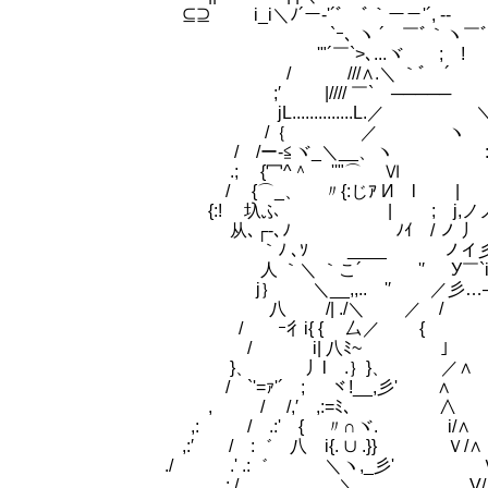
⊆⊇ i_i＼ﾉ´ー-'´ﾞ￣ﾞ｀ー－'´, --
`ｰ､ ヽ ´ ￣ﾞ｀ヽ￣ﾞ
'"´￣`>､...ヾ ; ! 
/ ///∧.＼ ｀ﾞ ´ 
;′ |//// ￣` ─────
jL..............L.／ ＼..
/｛ ／ ヽ
/ /ー‐≦ヾ_＼__、ヽ :
.; {冖^＾ ''"⌒ Ⅵ 
/ {⌒_、 〃{:じｱ И l | 
{:! 圦ふ | ; j,ノ
从､┌-､ﾉ ﾉｲ / ノ 丿
｀ﾉ ､ｿ ____ ノイ彡
人 ｀＼ ｀こ´ '′ У￣`
j｝ ＼__,,.. '′ ／彡…┘
八 /| ./＼ ／ / 
/ ｰ彳i{ { 厶／ {
/ i| 八ﾐ~￣ ｣ 
}、 丿l .｝}、 ／∧ 
/ `'=ｧ'´ ; ヾ!__,彡' ∧ 
, / /,′ ,:=ﾐ､ ∧
,: / .:' { 〃∩ヾ. i/∧
,:′ / :゛ 八 i{. ∪ .}} Ｖ/∧
./ .' .:゛ ＼ヽ,_彡' Ｖ
; / ＼ V/