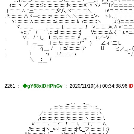
ｲ:::::ヾ:／:::::::::≦:::::::::::::::::::fﾍ:::::::::::Χ"＾ヾﾉ ￣ﾞi r'ニニ
. {:::::::::::∧:::三::::::::::::::::::彡'八 ヾ:::::::::::::＼ υ!ニニニニ
. ﾏ::::::::::::∧ゞ―::::::::::ﾍ::::::::::::＼.＼:::::::::::::＞‐ ヽﾄ､｡ニ
. ヾ::::::::::::∧::::::::::::::::::ﾑ::::::::::::::::ﾑｰﾏ:::::::::::ヽ Ｕ:
ヾ::::::::::.＿___:::::::::::::}:::::::::::::::::::! ∨:::::::::::ﾑcﾉ
∨:::,'´ / ｀', ::::::l::::::::::::::::::} V::::::::::::ムく `
. ∨!. /｀し l ::::ﾘ:::::::::::::::∥ ,.｡-―-ﾐ:／~Vi
! ┼ __ ｌ:::::/::::::::::::::::ﾉ'" ) ∠ィ"二Ｌ
. ｌ ｑ__,ﾉ ｌ:::/::::::::::::ア U と／_,.｡(
. l う ｌ/::::::::::::/ ￣ `ｰﾘ
＼ ： /
￣￣
2261
：
◆gY68xIDHPhGv
：
2020/11/19(木) 00:34:38.96
ID
_,.， .,＿
,..::::´::::::::::::::::::::::::｀:::..、
／:::::::::::::::::::::::::::::::::::::::::::::ヽ
,ｲ:::::::::::/:::::::::/::::::::::::::ヽ:::::::::::‘．
//::::::::::r､:::::;ｨ:::::!::::::::l、::::ﾐ',:::::::::ﾐ､
//:::::::::::jヽ_>~｢!:::!::::::::|弋_フ!:::::::::