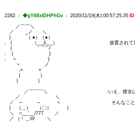
2282
：
◆gY68xIDHPhGv
：
2020/11/19(木) 00:57:25.35
ID
／￣￣＼
／ _ノ ＼
| （ ●）（●）
. | （__人__） 放置されて溜ま
| ｀ ⌒´ﾉ
. | }
. ヽ }
ヽ ノ
.> <
| |
| |
／￣￣￣＼ .いえ、彼女は自動人
／ ＼
／ ─ ─ ヽ そんなことは、大体主人
| （＿） （〇） |
＼ ∩__'__/777 ／
／ （丶＿//// ＼