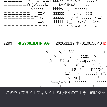
ニニニニニﾆﾍ::<::::::::.／.: :}:Yi:i:i:i:ﾍﾍ fﾆX,~ﾐv: ~´: : : : : :
ニニニニニニ心i:}／: : : : l::l:i:i:i:i:i:i:ﾍヾi(ﾍﾑ:ﾏ,: : : : : 
ニニニニニニﾆﾆ＼: : : : /:,:i:i:i:i:i:i:i:i:ﾍ 寸j: jﾊ: : : : :〃
ニニニニニニニﾆﾆ＼::::／:i:i:i:i:i:i:i:i:i:i:i:', ',,:ｨリ: : : : 
ニニニニニニニニﾆﾆヽ:i:i:i:i:i:i:i:i:i:i:i:i:i:i:i:} ﾍ゛: : : : : : >:-.
ニニニニニニニニニﾆﾆﾍ:i:i:i:i:i:i:i:i:i:i:i:iｼ＿ .丶s｡＜:::::::＞∧
ニニニニニニニニニニニﾑ:''': : :￣: : ｀:ﾆヽ:‐-.v￣v:ゝ) : ∧ 
2293
：
◆gY68xIDHPhGv
：
2020/11/19(木) 01:08:56.40
ID
ゞ ヾ ﾍ､｀.:/:/:/: ＿ Ｕ. . 
. ゞﾐ ヾ ゝ../ ／: :.}{:.｀ヽ |
乂 ヾﾐ.,.u ﾊ: : :.ij : : :ハ. .|:.:
｀ゞヾ ゝ /{: :し: : : :〃: : ', ／ . 
,≧{!._Y : j : : ij: : : :}イ.... _,. r '
{..ﾒ, ij }: : : : : : : : : { r '": : : : : : : 
ヽ...ﾒx .|: : : : : : : : : :!: : : : : : :
,. r─---,r＝ﾊ. .ﾒ!: : : : : : : : : |..: : : : : : : : : , ' : 
. ／ / : : :',: : :.; : : : : : : : : :.!....: : : : : , : ' : :
__ . / / : : : : ' ,./: : : : : : : : : :
このウェブサイトではサイトの利便性の向上を目的にクッ
＿_.../ ＼''ｱヾ^ー-- ..､ 乂从从从从从X / 
／／ / 人 ／ ｨ_, - ､ ﾉ _..-=爻爻爻爻爻爻爻爻=-_ ー '
／ ｨ/ / ／ ／ { ,ィ≦ニニニニニニニニニニニニ≧x ./