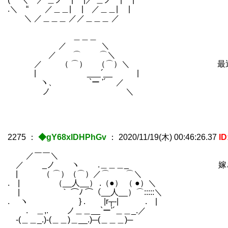
.＼ “ ／＿＿| | ／＿＿| |
＼ ／＿＿＿ ／／＿＿＿ ／
＿＿＿
／ ＼ エリザベスのことで
／ ⌒ ⌒＼
／ （ ⌒） （⌒）＼ 最近は夜を共
| ___´__ |
ヽ、 `ー '´ ／
ノ ＼ 彼女を手に入れられた
2275
：
◆gY68xIDHPhGv
：
2020/11/19(木) 00:46:26.37
ID
／￣￣＼
／ _ノ ヽ .＿＿＿_ 嫁さん達と
| （ ⌒）（⌒）／⌒ ⌒＼
. | （__人__） .（●） （ ●）＼ 
| ｀ ⌒ﾉ ⌒（__人__）⌒:::::＼
. ヽ } . |r┬-| . |
.ゝ＿,. ノ＿＿__`ー'´＿＿_.／
-(＿＿_.)-(＿＿)＿__.)─(＿＿＿)─