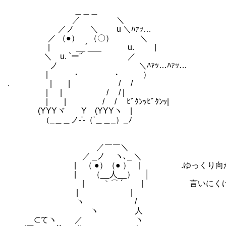
＿＿＿
／ ＼
／ノ ＼ u ＼ﾊｧｯ…
／ （●） （〇） ＼
| __´___ u. | （考えが
＼ u. `ー'´ ／
ノ ＼ﾊｧｯ…ﾊｧｯ…
| ・ ・ ）
. | | / /
| | / / |
| | / / ﾋﾞｸﾝｯﾋﾞｸﾝｯ|
(YYYヾ Y (YYYヽ |
（_＿＿ノ-'-（'＿＿_）_ﾉ
／￣￣＼
／ _ノ ヽ､_ ＼
| （ ●）（● ） | .ゆっくり向かうか
| （__人__） │
| ｀⌒ ´ | 言いにくければ、追い
| |
ヽ /
ヽ 人
⊂てヽ ／ ヽ