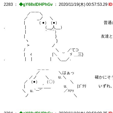
2283
：
◆gY68xIDHPhGv
：
2020/11/19(木) 00:57:53.29
ID
／￣￣＼
／ _ノ ＼
| （ ●）（●） 普通の人とし
. | （__人__）
| ｀ ⌒´）
| } 友達とか持つのも
ヽ }
> ノ
/ ＼ ／て⊃
| ｨ |＼ `´ ゞ ＿三}
. | | | ＼__／.
＿＿＿
／ ＼はぁっ
／ノ ＼ u. ＼ 確かにそう伝えたこ
／ （●） （〇） ＼
| __´___ u. |ｺﾞｸﾘ いずれ、（恋
＼ u. `ー'´ ／ﾊｧｯ
ノ ＼