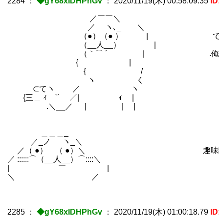
2284
：
◆gY68xIDHPhGv
：
2020/11/19(木) 00:58:09.35
ID
／￣￣＼
／ ヽ､_ ＼
（●）（● ） | できる夫が喜ぶ
（__人__） |
（｀⌒ ´ | .俺はできる夫の
{ |
{ /
ヽ く
⊂てヽ ／ ヽ
{三＿ ｨ `´ ／| ｨ |
.＼__／ | | |
＿＿＿_
／_ノ ヽ_＼
／（ ●） （ ●）＼ 趣味離してないの
／ ::::::⌒（__人__）⌒::::＼
| ￣ | やら「想像
＼ ／
2285
：
◆gY68xIDHPhGv
：
2020/11/19(木) 01:00:18.79
ID