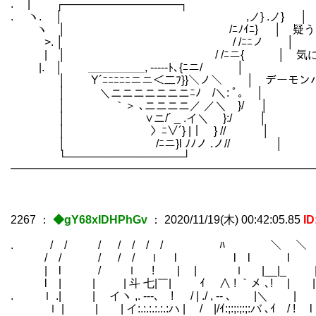
. | ┌───────────────┐
. ヽ. │ ,ノ} .ノ} │
ヽ │ /ﾆﾉｲﾆ} │ 疑うなら鏡
>. │ / /ﾆﾆノ │
| │ / /ﾆニ{ │ 気にならなく
|. │ ＿＿＿＿＿, -----ﾄ､{ﾆニ/ │
│ Y´ﾆﾆﾆﾆﾆニニ＜二ﾌ}}＼ノ＼ │ デーモン
│ ＼ニニニニニニニﾆﾉ /＼: ﾟ｡ │
│ ｀＞ ､ニニニニ／ ／＼ }/ │
│ ∨ニ/´ _ .イ＼ }:/ │
│ 〉ﾆ∨´} |｜ } // │
│ /ﾆニ}l ﾉﾉノ .ノ// │
└───────────────┘
━━━━━━━━━━━━━━━━━━━━━━━━━━━
2267
：
◆gY68xIDHPhGv
：
2020/11/19(木) 00:42:05.85
ID
. / / / / / / / ﾊ ＼ ＼
/ / / / / ｌ l l l l
| l / ｌ ! | | ｌ |__|_
l | | | 斗 七|￣| ｲ ∧ ! ｀メ ､! | 
. ｌ .| | イヽ ,. -‐-､ ! / | ./ , ‐- ､ |＼ | | 
ｌ | | | イ:.:.:.:.:.:ハ | / |/ｲ:;:;:;:;:バ ､ｲ / ! l 