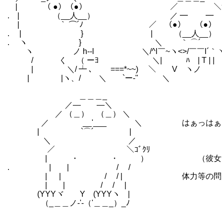
| （ ●）（●） ／ ＼ｻｶﾅｳ
. | （__人__） ／ ━ ━
| ｀ ⌒´ﾉ ／ （●） （●） 
. | } | （__人__
. ヽ } ＼ ｀ ⌒´
ヽ ノ h--l ＼/^l￣~ヽ<>/￣￣l´｀
/ く （ ーﾖ ＼| ﾊ | T | |
| ＼/ ┷ ､ ===*~~) ＼ V ヽノ
| |ヽ、/ ＼ `ー‐" ＼
＿＿＿_
／― ―＼
／ （＿） （＿） ＼
／ __'___ ＼ はぁっはぁっ
| `⌒´ |
＼ ／
／ ＼ｺﾞｸﾘ
| ・ ・ ） （彼女は、恋人と
. | | / /
| | / / | 体力等の問題で自然
| | / / |
(YYYヾ Y (YYYヽ |
（_＿＿ノ-'-（'＿＿_）_ﾉ