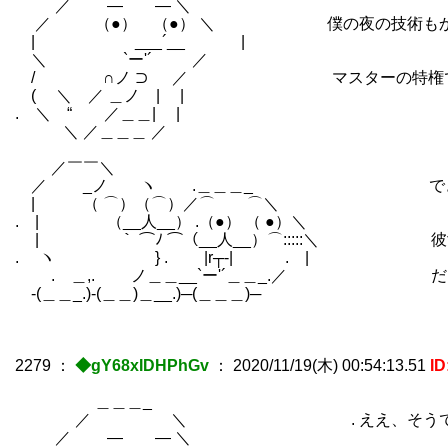
／ ― ― ＼
／ （●） （●） ＼ 僕の夜の技術もかな
| ___´__ |
＼ `ー'´ ／
/ ∩ノ ⊃ ／ マスターの特権ですね。
( ＼ ／ ＿ノ | |
. ＼ “ ／＿＿| |
＼ ／＿＿＿ ／
／￣￣＼
／ _ノ ヽ .＿＿＿_ できる夫がや
| （ ⌒）（⌒）／⌒ ⌒＼
. | （__人__） .（●） （ ●）＼
| ｀ ⌒ﾉ ⌒（__人__）⌒:::::＼ 彼女
. ヽ } . |r┬-| . |
.ゝ＿,. ノ＿＿__`ー'´＿＿_.／ だ
-(＿＿_.)-(＿＿)＿__.)─(＿＿＿)─
2279
：
◆gY68xIDHPhGv
：
2020/11/19(木) 00:54:13.51
ID
＿＿＿_
／ ＼ . ええ、そうです
／ ― ― ＼