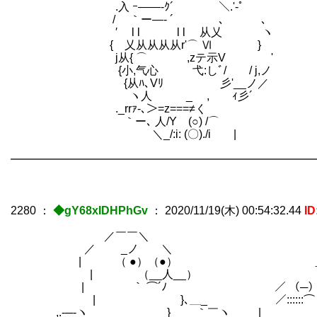
.入 ｰ――‐ｸ´ ＼.'-ﾟ
/ ｀ー―‐ ´ ､ ､
′ l l l l 从乂 ヽ
{ 乂从从从从r'⌒ Ⅵ }
j从{ ⌒ ,zテ示V '
{小,气心 弋:しﾞ/ / j,ノ
{从ﾊ､Vﾘ 彡'__ノ／
ヽ人 _ , ｨ彡´
._rrｧ‐､＞=z===≠く
｀ー､ 人/Y (○) /⌒
＼_/:i: (〇)./i |
━━━━━━━━━━━━━━━━━━━━━━━━━━━
2280
：
◆gY68xIDHPhGv
：
2020/11/19(木) 00:54:32.44
ID
／￣￣＼
／ _ノ ＼ 前ヴィヴィ
| （ ●）（●） ＿＿
| （__人__） ／＼
| ｀ ⌒´ﾉ ／ （─） （
| }､＿_ ／::::::⌒（__人__
,.-─‐ヽ } ｀￣ヽ | |r