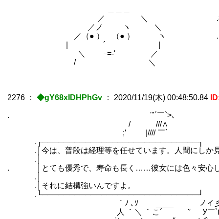
＿＿＿
／ ＼ .彼女達ですけど
／ノ ヽ ＼
／（● ） （● ） ヽ .もう殆ど家
| ´ |
＼ ｰ=‐' ／
/ ＼
2276
：
◆gY68xIDHPhGv
：
2020/11/19(木) 00:48:50.84
ID
. '"´￣`>､
/ ///∧
;′ |//// ￣`
.┌─────────────────────────────┐
.│今は、普段は経理等を任せています。人間にし
.│
. │とても優秀で、寿命も長く……彼女には色々安心し
.│
.│それに結構強いん
.└─────────────────────────────┘
｀ﾉ ､ｿ ____ ノイ彡
人 ｀＼ ｀こ´ '′ У￣`