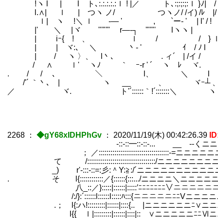
!ヽ l | l ト､:.:.:.:.:ｌ ! |／ ト､:;:;:;:ｌ }ﾉ| / |.
l.∧| ｌ | つヽ ノ/ つヽノ/ /イ) 
ｌ| ヽ !＼ ｌ ゝ-― ' , `ー‐ ' | l' / !
|' ＼ ゝ|ヾ "'"'" r―‐┐ '"'"' lヽヽ |
| iｰ{ !ゝ、 ｌ / / } ｌ 
| | ヾ:､ ＼ 丶- ' ｲ / 
| / ヽ 〉、 l丶､ . ィ´ | /イ /
/ ∧ ｌ' ヽﾉ ｀ ｰ‐r ' ´ ヽ ﾚ ヾ.
. / / ､ ＼ l、 ＼ l .や
/'´ ｀丶､ | ヽ __ ゝ、 ヾｰ┴ 
／ ヾ. ト'´::::::｀!´::::::
2268
：
◆gY68xIDHPhGv
：
2020/11/19(木) 00:42:26.39
ID
-::‐::━::‐::-... __ -‐くニニ
； ／::::::::::::::::::::::::::::::::::::-=ニニ
て /:::::::::::::::::::::::::::::::::::/ニニニニニ
_) r'-:::-::=:彡:＾Y:≧:/´ニニニニニニ
. そ l{::::::::::::／{::::::{:::.../ニニニニ＼ニニニニ
八_::／}:::::|::::::|:::::′ﾆﾆﾆﾆﾆﾆﾆ∨ニニニニニニ
/:/}:´::::::l::::::l:::::ﾊ:::{ニニニニ
.； l{:ハ!:::::::::|::::::|::::{.. |ニニニニニニﾆ
l{{ ｌ|:::::::::|::::::|::::|:: ∨ニニニニニﾆ