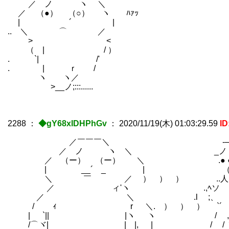
／ ノ ヽ ＼
／ （●） （○） ヽ ﾊｧｯ
| ´ |
.. ＼ ⌒ ／
> <
（ | / ）
. `| /'
. | ｒ /
ヽ ヽ／
>__ノ;:::......
2288
：
◆gY68xIDHPhGv
：
2020/11/19(木) 01:03:29.59
ID
／￣￣￣＼ -─ 
／ ノ ヽ ＼ _ノ ヽ､_ 
／ （ー） （ー） ＼ .● ●
| __´ _ | （人_.） 
＼ ￣ ／ ） ） ） ..人,_
／ ゝ ィ'ヽ .,ﾍソ ,
／ ＼ .l ;、 ハ ｌ ） ） （
/ ｨ r ＼. ） ） ） `´ 〉 
| `|| |ヽ ヽ / ,
/⌒ヾ| | |, | / / ヽ 