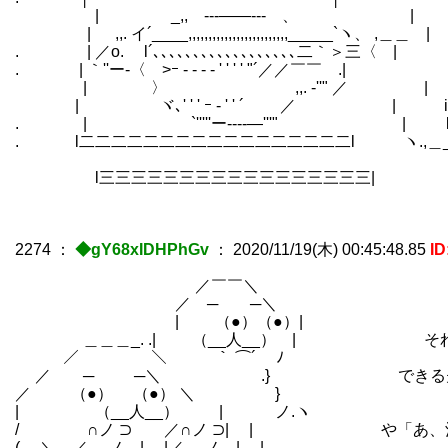
| _,, ---――--- 、 |
| ,,. イ´____,,,,,,,,,,,,,,,,,,,,,
. | ／o. l´､､､､､､､､､､､､､
. | ｀''ー-〈 >ｰ - - - ‐ ' ' ' ' 
| 〉 ,,. -''
| ヾ､' ' ' ｰ ‐ ' ' ´ ／ 
. | `'''''ー‐---―'''" | l 
. l二二二二二二二二二二二二二二二二二l ヽ.,＿_
l三三三三三三三三三三三三三三三三三|
2274
：
◆gY68xIDHPhGv
：
2020/11/19(木) 00:45:48.85
ID
／￣￣＼
／ ─ ─＼
| （●）（●）|
＿＿＿_. .| （__人__） | それと、
／ ＼ ｀ ⌒´ ﾉ
／ ─ ─＼ .} できる夫がよく練
／ （●） （●） ＼ }
| （__人__） | ノ.ヽ
/ ∩ノ ⊃ ／∩ノ ⊃| | や「あ、酒飲ん
( ＼ ／ ＿ノ | |／ ＿ノ | |