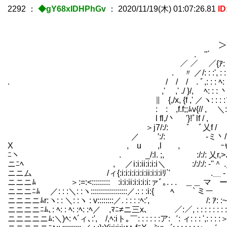
2292
：
◆gY68xIDHPhGv
：
2020/11/19(木) 01:07:26.81
ID
＞: : : : : : : : : 
.. -ｨ／: : : : : : : : : : : 
＞''´ ,.:／: : : : : : : : : : : : : 
. ''´ .ｨ:ア: : : : : : : : : :＼: : : 
／ ／ ／{ｱ: : : : : : : : : : : : : :丶: : : :
. 〃 ／/: : :', : : :r:ヽ: : : : : : : : : :ィ::´::
. / / / . ﾞ,: : : ﾍ: : ゝ:ﾞ: : : : : : : ／::::::::
,' ,' ./ }/, ﾍ: : : 丶: : : : : : : :／:::::::::::
∥ {,/x, {f ,' ／ヽ: : : :＼: : : ／::::::::::
: : ,f.f;;ﾑv{// , ＼: : : :
l fl,/丶ゞ '}!ﾞlf /
＞j7/:/: ﾞ ﾞ乂f
／ ′:/: -ミ丶/ ／
X , u ,l , ｰｬx､ 丶
ﾆヽ . _/:l. ;, :/:/: 乂r,
ニﾆﾍ , ／i:i:ii:i:i:i＼ :/:/:/:
ニニム /ィ{:i:i:i:i:i:i:ii:i:i:iﾘ`' .＿ - ゛ 
ニニニﾑ ＞:=:<:::::::::ゞ:i:i:ii:i:i:i:i:ァﾞ｡. . .
ニニニﾆﾑ ／: : :＼: :ヽ::::::::::::::::::／.: : :i:{ ﾍ 
ニニニニﾑr:ヽ: : ＼: :ヽ : v::::::::／. : : : :ﾍ:', /: ｱ: :~: 
ニニニニﾆﾑ､: ﾍ: : ﾍ: :ﾍ: :ﾍ／ ,ﾏﾆ≠ニ三x､ ／:／, : : : : : : : : : 
ニニニニニﾑ:＼)ﾍ: ﾍ´ィ､:', /,ﾍ:iト｡￣: : : : : :ア:゛: ィ: : : ',: : 