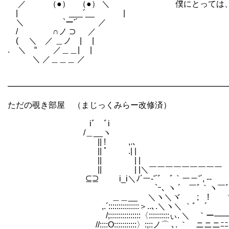
／ （●） （●） ＼ 僕にとっては、それく
| ___´__ |
＼ `ー'´ ／
/ ∩ノ ⊃ ／
( ＼ ／ ＿ノ | |
. ＼ “ ／＿＿| |
＼ ／＿＿＿ ／
━━━━━━━━━━━━━━━━━━━━━━━━━━━
ただの覗き部屋 （まじっくみらー改修済）
iﾞ￣ﾞi
/＿__ヽ
|| ! ,.､
|| ﾟ .| |￣￣￣￣￣￣￣￣￣
|| | |
|| | |＼￣￣￣￣￣￣￣￣￣
⊆⊇ i_i＼ﾉ´ー-'´ﾞ￣ﾞ｀ー－'´, --
`ｰ､ ヽ ´ ￣ﾞ｀ヽ￣ﾞ
＿＿__ ＼ヽ＼ヾ ; ! 
,.´:::::::::::::::＞..､.＼ヽ＼ ｀ﾞ ´
/;:::::::::::::::〈::::::::::ぃ. ＼ゝ｀ー──
//::::O:::::::::::〉:;::ノ⌒ ､. ｀ゝニニニﾆ