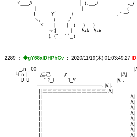
ヾ___,ｿl │（､__,ﾉ .._/ 
| | （ / ｀ｰ
l Y´ / .｀ー'
ヽ, （ ,/
ヾ | | ） ） ）
≒;| | ｷｭﾑ ｷｭﾑ
(.（"＿｀ﾞ_）
2289
：
◆gY68xIDHPhGv
：
2020/11/19(木) 01:03:49.27
ID
_,n＿00 |//,|.
└l ｎ | ,⊆.己 _,n___ |//,|
U Ｕ ｀ﾌ_厂 `l_ﾔ′ |//,|.
┌―――――――――――――..|//,|. 
| |三三三三三三三三三三三三三.|//,| 
| | |//,| 
| | |//,| 
| | |//,| 
| | |//,| 
| | |//,| 
| | |//,| 
| | |//,| 
| | |//,| 