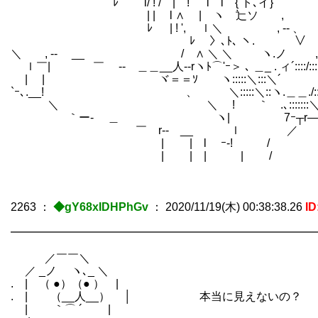
ﾚ l/ ! / | ! l l { ト､イ} ト､イ}
| | l ∧ | ヽ 辷ソ , 辷
ﾚ | ! ', ｌ＼ ゝ , -- 、
ﾚ 〉､ﾄ､ ヽ. ∨ ; /
＼ , -- __ / ∧ ＼ ＼ ヽ.ノ ,∠, - 
ｌ￣| ￣ ‐- ＿＿__人-‐rヽﾄ⌒'ｰ＞ ､ ＿_ . ィ´::::/:::
| | ヾ＝＝ｿ ヽ:::::＼:::＼´ 7:::/:
`ｰ､.__! 、 ＼:::::＼::ヽ.＿＿./::
＼ ＼ ! ｀ .､:::::::＼ ／:
｀ー- ＿ ヽ| 7ｰ┬r―
￣ r‐- __ ｌ ／ Ｌl.
| | l ｰ-! /
| | | | /
2263
：
◆gY68xIDHPhGv
：
2020/11/19(木) 00:38:38.26
ID
━━━━━━━━━━━━━━━━━━━━━━━━━━━
／￣￣＼
／ _ノ ヽ､_ ＼
. | （ ●）（● ） |
. | （__人__） │ 本当に見えないの？
| ｀⌒ ´ |