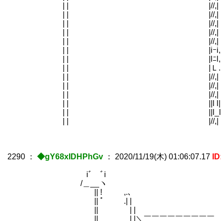
| | |//,| 
| | |//,| 
| | |//,| 
| | |//,| 
| | |//,| 
| | |iｰi,| r 
| | |lﾆl,| | !
| | |Ｌ.l,| | ;!!
| | |//,| |-|l.
| | |//,| |ｉ l.
| | |//,| |.! !!
| | ||l l|| | !.|
| | ||l_l|| | l ||
| | |//,| | | |l
2290
：
◆gY68xIDHPhGv
：
2020/11/19(木) 01:06:07.17
ID
iﾞ￣ﾞi
/＿__ヽ
|| ! ,.､
|| ﾟ .| |￣￣￣￣￣￣￣￣￣
|| | |
|| | |＼￣￣￣￣￣￣￣￣￣