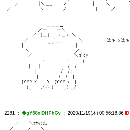
／ |＼＿_ ノ | ＼ `ー'´ 
. ／ ヽ ノ | ／ 
＿＿＿_
／― ―＼
／ （＿） （＿） ＼
／ __'___ ＼ はぁっはぁっ
| `⌒´ |
＼ ／
／ ＼ｺﾞｸﾘ
| ・ ・ ）
. | | / /
| | / / |
| | / / |
(YYYヾ Y (YYYヽ |
（_＿＿ノ-'-（'＿＿_）_ﾉ
2281
：
◆gY68xIDHPhGv
：
2020/11/19(木) 00:56:18.86
ID
／￣￣＼ｻｹｯｳﾒｪ
／ _ノ ＼ ＿＿＿_