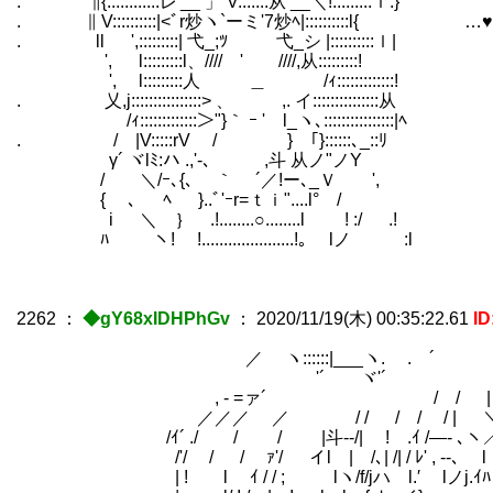
. ∥{::::::::::::レ'__ 」 V:::::::从 __＼!:::::::::ｌ:}
. ∥ V::::::::::|<ﾞr炒ヽ`ーミ'7炒ﾍ|::::::
. ll ',:::::::::| 弋_;ﾂ 弋_シ |::::::::::ｌ|
', l:::::::::l、//// ' ////,从:::::::::!
', l:::::::::人 ＿ /ｨ:::::::
. 乂,j::::::::::::::::> 、 ,. イ:::::::::::::::从
/ｨ:::::::::::::＞"}｀ ｰ ' l_ヽ､:::
. / |V:::::rV / } ｢}::::::､_::ﾘ
γ´ ヾlﾐ:ハ .,'-､ ,斗 从ノ"
/ ＼/ｰ､{､ ｀ ´／!ー､_Ｖ ',
{ 、 ﾍ }..ﾞ'ｰr=ｔｉ"....l° /
i ＼ ｝ .!........○........l ! :/ .!
ﾊ ヽ! !.....................!｡ lノ :l
2262
：
◆gY68xIDHPhGv
：
2020/11/19(木) 00:35:22.61
ID
／ ヽ::::::|___ヽ. . ´ ｀丶､
ゝ'´ ヾ'´ ┐ ＼ /::::
, - =ァ´ / / |＿ ｌ:::
／／／ ／ / / / / / | ＼-― 7､
/ｲ´ ./ / / |斗--/| ! .ｲ /―- ､ヽ
/'/ / / ｧ'/ イl | /､| /| / ﾚ' , --､ l /
| ! l ｲ / / ; lヽ/f/jハ l.′ lノj