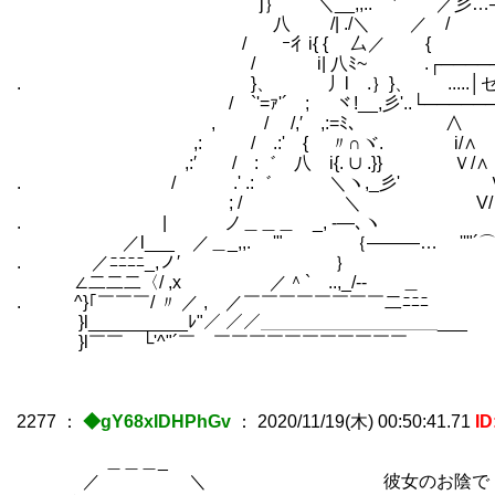
j｝ ＼__,,.. '′ ／彡…┘
八 /| ./＼ ／ / 
/ ｰ彳i{ { 厶／ {
/ i| 八ﾐ~￣ .┌───────────
. }、 丿l .｝}、 .....│セクハラど
/ `'=ｧ'´ ; ヾ!__,彡'..└─────────
, / /,′ ,:=ﾐ､ ∧
,: / .:' { 〃∩ヾ. i/∧
,:′ / :゛ 八 i{. ∪ .}} Ｖ/∧
. / .' .:゛ ＼ヽ,_彡' Ｖ
; / ＼ V/
. | ノ＿＿＿ _, -―､ヽ V
／l___ ／＿_,,. '" ｛―――… ''"´⌒
. ／ﾆﾆﾆﾆ_,ノ′ ｝
∠二二二〈/ ,x ／＾` ..,_/‐- ＿
. ^}｢￣￣￣/ 〃 ／ , ／￣￣￣￣￣￣￣￣二ﾆﾆﾆ
}l__________ﾚ"／ ／／＿＿＿＿＿＿＿＿＿＿___
}l￣￣ └'^"´￣ ￣￣￣￣￣￣￣￣￣￣￣
2277
：
◆gY68xIDHPhGv
：
2020/11/19(木) 00:50:41.71
ID
＿＿＿_
／ ＼ 彼女のお陰で