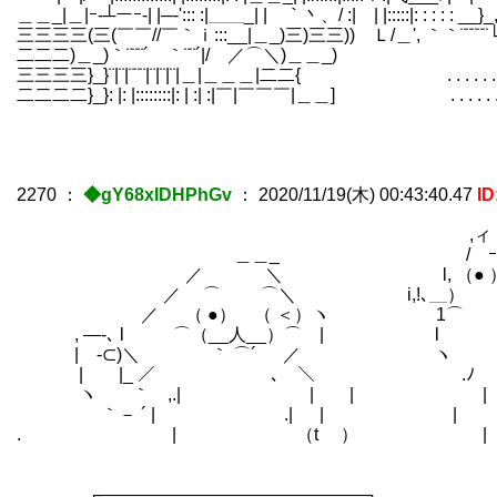
＿＿_|＿|ｰ‐┴ーｰ‐| |─‐'::: :|＿＿_| |￣｀丶、/ :| | |:::::|: : : : : __
三三三三(三(￣￣//￣｀ｉ:::__|＿_)三)三三)) Ｌ/＿', ｀｀¨¨¨¨¨└----::┘└‐‐-
二二二)＿_)｀¨¨¨´ ｀¨¨´|/ ／⌒＼)＿＿_) . . . . : : : : : : : : 
三三三三}_}¨|¨|¨¨¨|¨|¨|¨|＿|＿＿＿|二二{ . . . . . . : : : : : : : : : : : : 
二二二二}_}: |: |::::::::|: | :| :|￣|￣￣￣|＿＿] . . . . . . . . . : : : : : : : :
2270
：
◆gY68xIDHPhGv
：
2020/11/19(木) 00:43:40.47
ID
,ィ ￣￣｀
＿＿_ / ｰ､_
／ ＼ l, （● ）
／ ⌒ ⌒＼ i,!､＿） 
／ （ ●） （ ＜）ヽ 1
, ―-､ l ⌒（__人__）⌒ | 
| -⊂)＼ ｀ ⌒´ ／ ヽ 
| |_ ／ ､ ＼ .ﾉ 
ヽ ｀ ,.| | | 
｀－ ´ | .| | | | 
. | （t ） |
＝
. ┌―――――――――――――