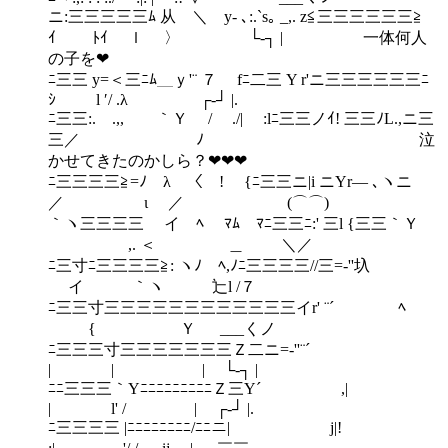
ニ:三三三三三ﾑ 从 ＼ y‐ ､:.`s｡ _,. z≦三三三三三三≧
ｲ ﾄｲ ｌ 〉 └‐┐ | 一体何人
の子を❤
ﾆ三三 y=＜三ﾆﾑ＿ｙ'¨ ７ fﾆ二三 Y r'ニ三三三三三三ﾆ
ｼ l ′/ .λ ┌‐┘ |.
ﾆ三三:.ゝ.,, ｀Ｙ / ./| :lﾆ三三ノｲ! 三三ﾉL.,ニ三
三／ ﾉ ￣￣ 泣
かせてきたのかしら？❤❤❤
ﾆ三三三三≧=ﾉ λ 〈 ! {ﾆ三三ニ|i ニYr― ､ヽニ
／ ι ／ (⌒⌒)
｀ヽ三三三三 ゝイ ﾍ ﾏﾑ ﾏﾆ三三ﾆ:' 三l {三三｀Ｙ
,. ＜ ＿ ＼／
ﾆ三寸ﾆ三三三三≧: ヽﾉ ﾍ,ﾉﾆ三三三三//三=‐''圦
イ ｀ヽ 辷l /７
ﾆ三三寸三三三三三三三三三三三三イr' ¨´ ﾍ
{ Ｙ ___くノ
ﾆ三三三寸三三三三三三三Ｚ二ニ=‐''¨´
| | | └‐┐ |
ﾆﾆ三三三｀YﾆﾆﾆﾆﾆﾆﾆﾆﾆＺ三Y´ ,|
| l' / | ┌‐┘ |.
ﾆ三三三三 |ﾆﾆﾆﾆﾆﾆﾆﾆ/ﾆﾆニ| j|!