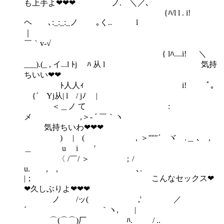
も上手よ❤❤❤ ノ. ＼／､
{ﾊ/l l . i!
ヘ ゝ､:_:_:_ノ ｡く.. l
￣｀v-√
{ lﾊ....i! ＼
___).(_ , イ...l ﾄj ﾊ 从 l 気持
ちいい❤❤
ﾄ人人ｨ i! ﾟ｡
{´ Yj从| l / jﾉ |
＜＿ノ て :
メ ,＞‐ ´ ￣｀ヽ
気持ちいわ❤❤❤
) | ( ，＞''''"´ ヾ .＿ ､ ,
＿ u i ′
〈 /￣/ ＞ ；/
u. , , ､.
|； こんなセックス❤
❤久しぶりよ❤❤❤
ノ /ッ( ,' ／
´ ｀ヽ, |
⌒(⌒⌒)厂 ﾊ. / ..