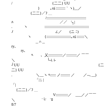
/ {二二} UU
} ｡s≦::::::::::｀ヽ)__／
{二二}／ﾌ ＿
/::::::::::::::::::::::::::::::::::::::::::
ﾊ ／／ '┐|
. ヽ :::::::::::::::::::::::::::::::::::::::::::::::
ﾉ ∠／ (ニ ﾆ)
ヽ {::::::::::::::::::::::::::｡s≦::::::::＼
＿∩＿
ry､
ry､
ﾍ 、乂:::::::::::::::／:::::::::::／ ￣￣
＼ └‐i. i‐
┘UU {二
二} UU
. ＼__ヽ ﾍ:::::: ノ:::::::::: ／ ／--､__)
「| |. |
「|
{二二}／ﾌ ＿
V:::::::::::::／ ___／／￣￣
＼ ¨└' ¨ﾛ
ﾛ/7