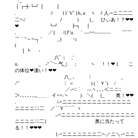
〈_
┃┏╋┗┛┃ ┃
. // l l` Vﾞ}h､u ヽ ﾉ 人-=ニ二二二
二=-/ ﾉ ) (_ ひぃあ！？❤❤
❤ ┗┛ ┣┓ ┃
. ／{ /{ｱ´u. ｀―==-――― ￣￣
￣｀''～=‐┐ ’ _) っ
(
┃┗ ・
八ﾞ； ,′
u. _ -''⌒'ｰ 气_| ； ヽ ！！❤ { こ
の体位❤凄い！❤❤
八_ ､ 〈 _
‐''´ 〉＜ ) (｀Ｙ´) /
／-=ﾆ｀ ―ヽ､､､＜ニニﾆ
＞､､､､､..,,＿＿ イ==-ヽ ) ＼( (_ 奥！❤❤
. /-=ニニニニニニニニニニニニニニ
ニニニニﾆﾆ二 ／⌒Y⌒´⌒ ヽ
,-=ニニニニニニニニニニニニニニニ
ニニニニﾆﾆ二} 奥に当たって
る！！❤❤❤
{-=ニニニニニニニ二=-／ニ＼-=ニニ