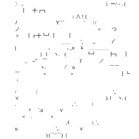
〉， ）ー/－. (
┃ ╋┏┓
；∧ ! {
ﾉ Y¨¨´ ' 〈/
ノ ＜ つ
＞ ┃┏╋┗┛┃ ┃
＿＿ ', ,, ﾉﾞ
j ゝ､ ､_u ﾑ ＿＿＿＿
） l ヽ. ( ┗┛ ┣┓ ┃
_ -‐'' ￣ )' ／
ヽ. /´ u ￣￣
￣ ＜ ゝ ＞ ┃┗
・
/ / ',.
∨ ). l ヽ. (
. , ′. /
〃 ',u ∨
＜ .ゝ ＞
,ｲ /. `､
u. ',. ∨
) (⌒'⌒)（