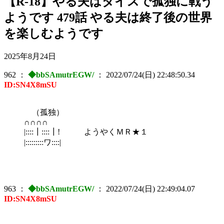
【R-18】やる夫はダイスで孤独に戦う
ようです 479話 やる夫は終了後の世界
を楽しむようです
2025年8月24日
962
：
◆bbSAmutrEGW/
：
2022/07/24(日) 22:48:50.34
ID:SN4X8mSU
（孤独）
∩∩∩∩
|::::┃::::┃! ようやくＭＲ★１
|:::::::::ワ::::|
963
：
◆bbSAmutrEGW/
：
2022/07/24(日) 22:49:04.07
ID:SN4X8mSU