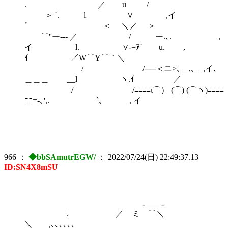
. ／ u /
＞ ´. l ∨ ,イ
´ ＜ ＼／ ＞
⌒''ー--- ／ / ー.､. ,
イ l. ∨‐=ｱ´ u. ,
ｲ ／W⌒Y⌒｀＼
/ /──＜ニ>､＿,､＿,イ､
＿＿＿ __l ヽ.ｲ ／
/ /ﾆﾆﾆﾆι⌒） (⌒) (⌒ヽ)ﾆﾆﾆﾆ
ﾆﾆ=‐､',. `､ , イ
966
：
◆bbSAmutrEGW/
：
2022/07/24(日) 22:49:37.13
ID:SN4X8mSU
-――-
|. ／ ミ ⌒＼
＼ ,､､､､､､