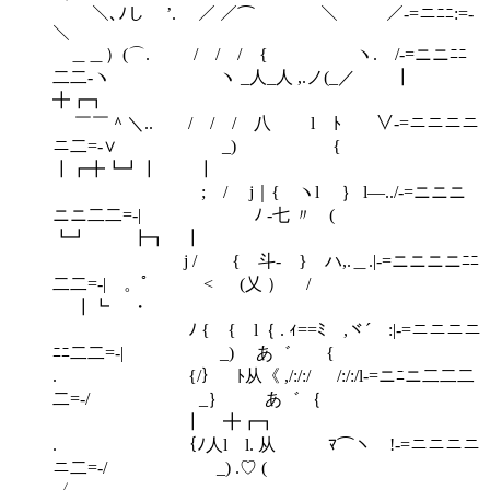
＼､ﾉし ’. ／ ／⌒ ＼ ／-=ニﾆﾆ:=-
＼
＿＿）(⌒. / / / { ヽ. /-=ニニﾆﾆ
二二-ヽ ヽ _人_人 ,.ノ(_／ ┃
╋┏┓
￣￣＾＼.. / / / 八 l ﾄ ∨-=ニニニニ
ニ二=-∨ _) {
┃┏╋┗┛┃ ┃
; / j｜{ ヽl ｝ l―../-=ニニニ
ニニ二二=-| ﾉ ‐七 〃 (
┗┛ ┣┓ ┃
j / { 斗‐ } ハ,.＿.|-=ニニニニﾆﾆ
二二=-| 。ﾟ < (乂 ） /
┃┗ ・
ﾉ { { l｛ . ｨ==ﾐ ,ヾ´￣:|-=ニニニニ
ﾆﾆ二二=-| _) あ゛ {
. {/｝ ﾄ从《 ,/:/:/ /:/:/l-=ニﾆニ二二二
二=-/ _｝ あ゛ ｛
┃ ╋┏┓
. ｛ﾉ人l l. 从 ﾏ⌒ヽ !-=ニニニニ
ニ二=-/ _) .♡ (