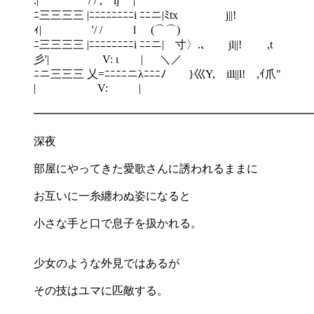
:| '/ / , ij | ￣￣
ﾆ三三三三 |ﾆﾆﾆﾆﾆﾆﾆﾆi ﾆﾆニ|ﾐtx j||!
ｨ| '/ / l (⌒⌒)
ﾆ三三三三 |ﾆﾆﾆﾆﾆﾆﾆﾆi ﾆﾆニ| 寸〉.､ jl||! ,t
彡'| V: ι | ＼／
ﾆニ三三三 乂=ﾆﾆﾆﾆニλﾆﾆﾆﾉ }巛Y, ill||l! ,ｲ爪"
| V: |
━━━━━━━━━━━━━━━━━━━━━━━━━
深夜
部屋にやってきた愛歌さんに誘われるままに
お互いに一糸纏わぬ姿になると
小さな手と口で息子を扱かれる。
少女のような外見ではあるが
その技はユマに匹敵する。