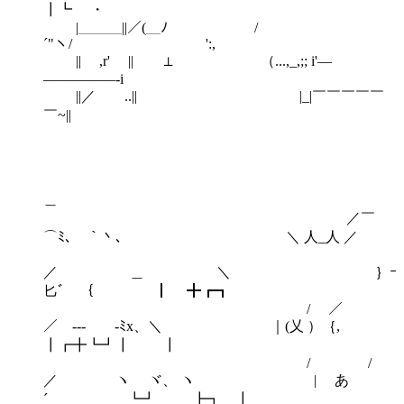
┃┗ ・
|＿＿＿||／(＿ﾉ /
´"ヽ/ ':,
|| ,r' || ⊥ （...,_,;; i'―
―――――‐i
||／ ..|| |_|￣￣￣￣￣
￣~||
＿
／￣
⌒ﾐ､￣｀丶､ ＼ 人_人 ／
／ ＿ ＼ ｝ｰ
匕ﾞ ｛ ┃ ╋┏┓
/ ／
／ -‐- -ﾐx、＼ ｜(乂 ）｛,
┃┏╋┗┛┃ ┃
/ /
／ ヽ ヾ、 ヽ | あ
´ ┗┛ ┣┓ ┃