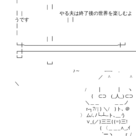
｜┃
┃｜ やる夫は終了後の世界を楽しむよ
うです ｜┃
┃
｜┃
┗╋────────────────────────────╋┛
┏╋━━━━━━━━━━━━━━━━━━━━━━━
┗
┗┛
♪～ -―‐ .
／ ^ ^
＼
/ ┃ ┃ ヽ
{ ⊂⊃ (_人_) ⊂⊃
＼＿＿ ＿＿ノ
r‐┐7/ | } ＼/ }ト､ ＠
〉 ム/､ﾉ└‐┴‐‐ト､__う
∨_(／}三三{{=}三!
{ 〈＿＿_∧_,ｲ
`ーヽ ｒ /