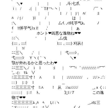
＼♥ | | | ,斗:七爪
ｉ: / .:| | ｀Tｵ￢‐ ヽ | l /￣ ヽ
| | l / | |/ | ﾊ/ :l
ﾊ / :| / }l / は |
:＼ | | 厶ｲ. ,ｨf竓芋气k､ ﾉ
ｲ !f斧芋气ﾐx l! ,′ | ぁ
′ ホント❤凶悪な逸物ね❤❤
ﾆﾆ＼ ' | ,厶伐
{::::，::::! l::::，:::::} 刈从/|
| ｯ/
ﾆﾆ三＼ ,′ | | 弋::::::ｼ ,
弋:::::::ｼ Ｙヽ (｀ヽ ＼♥
顎が外れるかと思ったわ❤
ﾆﾆ三三＼./ i l :i | `'冖^゛ :/:/:/:/:/:/:/: ^'冖ﾞ
`,. -{: ﾏﾑ ∨
ﾆ三三三三寸 ! ∧ l | :/:/:/:/:/:/:/:/ , :/:/＞.:´:
: : } |: :} l ＿
ﾆﾆ三三三三寸 !:∧ ! 从 :/:u:/:/:/:/ _,ｘく: :
: : : : : | |: :! ﾄ､ 辷l /７ この逸
物で❤❤
ﾆ三三三三三ﾑ ,ﾊ ﾍ l,/: :ヽ _,.rf≦三
ﾆヾ:,: : : :./ :|: | :! ∨ ___くノ