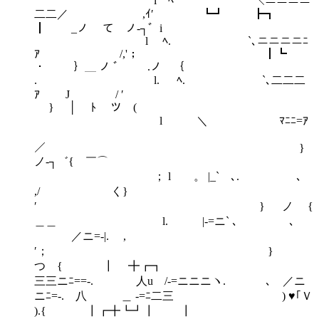
l ﾍ ＼ニニニニ
二二／ ,ｲ′ ┗┛ ┣┓
┃ _ノ ￣て ノ‐┐゛i
l ﾍ. `､ニニニニﾆ
ｱ /,'； ┃┗
・ ｝＿ ノ ゛ .ノ ｛
. l. ﾍ. `､二二二
ｱ J / ′
} │ ﾄ ツ (
l ＼ ﾏﾆﾆ=ｱ
／ }
ノ‐┐゛{ ￣⌒
； l 。 |_` ､. ､
,/ く}
′ } ノ {
＿＿ l. |-=ニ` ､ ､
／ニ=-|. ,
′； }
つ { ┃ ╋┏┓
三三ニﾆ==-. 人u /-=ニニニヽ. ､ ／ニ
ニﾆ=-. 八 ＿ -=ﾆ二三 ) ♥｢Ｖ
).{ ┃┏╋┗┛┃ ┃