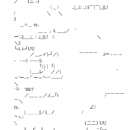
／ (ニ ﾆ)
〈＿〉 ..|_.|:: ..| |i￣|￣|_|||,!
/ ＼ ＼
|!
＿∩＿ ry､
__＿ 」L ___,／ `
ー'..||___|_：,|_|||,! /. ＼
＼||
└‐i. i‐┘UU
／__,,ィ'|‐┘／| ￣￣￣￣ .iー - ― -‐
- - ‐-）――||､
「| |. | 「|
|＿_,レﾞ ／／| ﾞ
～'ー-～'ﾞー～''~ｰ' ――‐'
＼
¨└' ¨ﾛﾛ/7
／__＿＿／,r_,.｢i /￣￣￣￣
￣＼
ry､ ∠/
|＿＿＿||／(＿ﾉ /
´"ヽ/
':, {二二} UU
|| ,r' || ⊥ （...,_,;; i'―