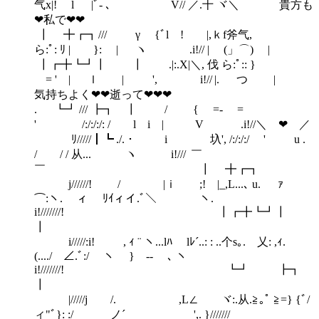
气x|! l |ﾞ- ､ V// ／.十 ヾ＼ 貴方も
❤私で❤❤
┃ ╋┏┓ /// γ {ﾞl ! ゝ|,ｋf斧气,
ら:ﾟ: ﾘ | }: | ヽ .i!// | (」⌒) |
┃┏╋┗┛┃ ┃ .|:.X|＼, 伐 ら:ﾟ:: }
ゞ= ' | ｌ | ', i!// |. つ |
気持ちよく❤❤逝って❤❤❤
. ┗┛ /// ┣┓ ┃ / { ゞ=- ゞ=
' /:/:/:/: / l i | V .i!//＼ ❤ ／
ﾘ/////┃┗ ./.・ i ゞ圦', /:/:/:/ ' u .
/ / / 从... ヽ i!/// ￣
￣ ┃ ╋┏┓
j//////! / |ｉ ;! |_,L...､ u. ｧ
⌒:ヽ. ィ ﾘｲィイ.ﾞ＼ ヽ.
i!///////! ┃┏╋┗┛┃
┃
i/////:i! , ｨ ¨ ヽ...lﾊ lﾚ´..: : ..个s｡. 乂: ,ｨ.
(..../ ∠.ﾞ:/ ヽ } -- ､ ヽ
i!///////! ┗┛ ┣┓
┃
|/////j /. ,L∠ ヾ:.从.≧｡ﾟ ≧=} {ﾞ/
ィ"ﾞ}: :/ ノ´ ',. }///////