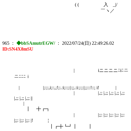
( ( 入 _|/
￣ヽ／
965
：
◆bbSAmutrEGW/
：
2022/07/24(日) 22:49:26.02
ID:SN4X8mSU
| iニニニニﾆiﾆニ
ニﾆﾆﾆｉ
| |;:;:,i;::,;!;:.:i;::;:|:;;.:i:;:;:|;;:::!::; i! |
| |,;; |,;; |,;; |,;; |,;;
|,;; |,;; |,;; ||
|
┃ ╋┏┓
| |;;: |;;: |;;: |;;: |;;:
|;;: |;;: |;;: |! ￤
┃┏╋┗┛┃ ┃