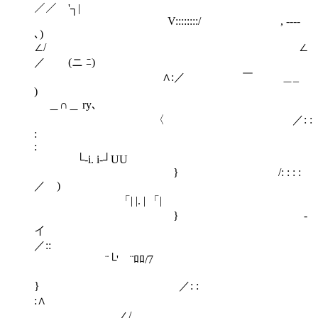
／／ '┐|
V::::::::/ , ----
､)
∠/ ∠
／ (ニ ﾆ)
∧:／ ￣ ＿_
＿∩＿ ry､
〈 ／: :
:
└‐i. i‐┘UU
} /: : : :
／ 
「| |. | 「|
} ゝ-
イ
／:
¨└' ¨ﾛﾛ/7
} ／: :
:
∠/