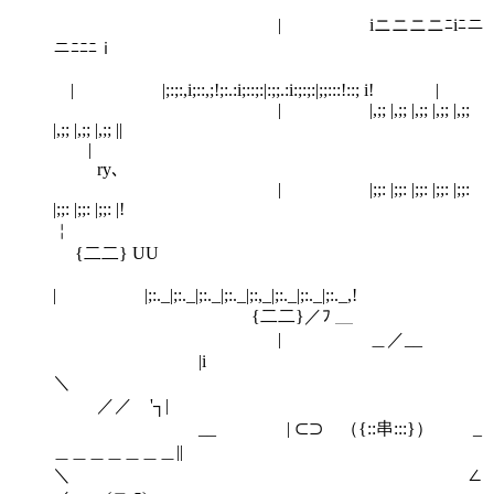
| iニニニニﾆiﾆニ
ニﾆﾆﾆｉ
| |;:;:,i;::,;!;:.:i;::;:|:;;.:i:;:;:|;;:::!::; i! |
| |,;; |,;; |,;; |,;; |,;;
|,;; |,;; |,;; ||
ry､
| |;;: |;;: |;;: |;;: |;;:
|;;: |;;: |;;: |!
￤
{二二} UU
| |;:._|;:._|;:._|;:._|;:,_|;:._
{二二}／ﾌ ＿
| ＿／__
|i
＼
／／ '┐|
__ | ⊂⊃ （{::串:::}） _
＿＿＿＿＿＿＿||
＼ ∠