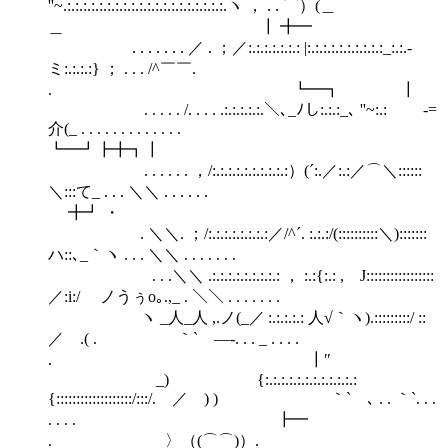
''~.:.:.:.:.:.:.:.:.:.:.:.:.:.:.:.:.:.:.:.:.ヽ ， . . ⌒）(＿
＿ ┃ ╋━
. . . . . . . ／ . ；／:.:.:.:.:.:.: |:.:.:.:.:.:.:.:.:.:_:.:.-
ミ:.:.:.:} ； . . . /^￣￣.
. ┗━┓ ┃
. . . . . /. . . . .:.:.:.:.:.＼､_ﾉし:.:.:_､ ''~:.: -=
介(_ . . . . . . . . . . . . .
┗━┛┣╋┓┃
. . . . . . ，/:.:.:.:.:.:.:.:.:.:）(´:.／:.:／⌒＼::::::
＼:::て_ . . . ＼＼ . . . . . .
╋┛ ・
. ＼＼. ；/:.:.:.:.:.:.:.:／/^´. :.:.:/(::::::::::＼):::::::
ハ::､_｀ヽ . . . ＼＼ . . . . . . .
. . .＼＼ .:.:.:.:.:.:.:.:.: ， :.:{:.: , J:::::::::::::::::
／:i:/ ノうぅo｡.,_ . ＼＼ . . . . . . .
ヽ _人_人 ,.ノ(_／ :.:.:.:.: 人√｀ヽ).:::::::::/ ::
／ .( . ｀` ―-. . . _ . . . .
. ┃″
_) {:.:.:.:.:.:.:.:.:.:.:.:
{:::::::::::::::::::/:::/. ／ ) ) ｀` ､ . . ｀`. . .
. . . . ┣━
. 〉（(⌒⌒)）.