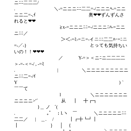
ニﾆﾆ二二二/
. ＼-=ニニニﾆﾆ二二=-/ニニニﾍ-=ニニ
ニニ二=-,ｲ 奥❤❤ずんずんさ
れると❤❤
≧x-=ニニニﾆﾆ=-/ニニニﾆﾊ-=ニニ
ニﾆﾆ／
＞＜-=ﾐ-=ニ=-イニﾆﾆ二二ﾊｰ=ﾆニ
=-／-} とっても気持ちい
いの！！❤❤❤
／ Y-=＞＜ニﾆニ二二二二
＞-=-＜=-/ , -=ﾐ
. | ＼ニニニニニニニニニ
ニﾆﾆ二=-/ｲ
Y )｀
￣￣て
l ＼ニニニニニニニ
ニニニニ>'´ 从 ┃ ╋┏┓
}＿ ノ ゛(
. ｡ﾟ ；l.ヽ ￣ ＼ニニニニニﾆﾆ
二二／ | ＿. / ┃┏╋┗┛┃
┃ ｝ │ {