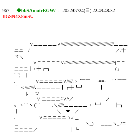
967
：
◆bbSAmutrEGW/
：
2022/07/24(日) 22:49:48.32
ID:SN4X8mSU
＿＿
∨ニニニニニ∨/////////////////////////////////////////////ニニニ
ニニﾆﾆ/ ／.十
ヾ＼
∨ニニニニニ∨///////////////////////////////////////////jニニ
ニニニ┃ / ╋┏┓ | (」
⌒) |
. ∨ニニニニニ∨/////,＞ ´￣￣ ｰ-==-一 '' ´ ￣￣
｀ ＜////////ﾘニニニニニ┃┏╋┗┛┃ ┃
|. つ |
∨ ニニニニﾆ∨//／ ノ
〟ヽ⌒ヽ (⌒ .＼/////ニニニニニﾆ/ ┗┛ ┣┓
┃ ＼ ❤ ／
. ∨ニニニニニヽ./ ＿
＿ ヽ_) ＿_＿ヽ_ /ニ
ニニニニ／ ┃┗