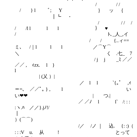
/ / /
/ } l ﾞ; Y ｝ ッ ｛
┃┗ ・
/ / / /
/ /l l l l ｝ ♥
/ ﾄ､_人_,イ
/ / {..ィ==
ミ､ /｜l l l ／⌒Y⌒
＼ く .七_ 7
/ j j _ﾐ ／／
／／ , ｨzx. l }
| (乂 ）|
／ l l `{｡ﾟ ,ｨ
＝=､ ／／ﾟ｡ } , l い
い❤❤ | つ.|
／ ／ﾉ l l` /: : :
:ヽ.ﾊ ／／}.jﾉ!/
）(⌒⌒)
/／ /ノ ｜ 込. {: :)（
: : :V u. 从 ! とって