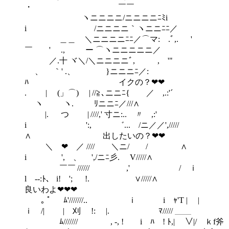
・ ￣￣
ヽニニニニ/ニニニニﾆﾐi
i /ニニニニ｀ヽニニﾆﾆ／
＿＿ ＼ニニニニﾆﾆ／⌒マ:ゝ.ﾞ,. '
￣ ' ., ー ⌒ヽニニニニニ／
／.十 ヾ＼/＼ニニニニﾞ, , '"
、 ｀' .、 }ニニニﾆ／:
ﾊ イクの？❤❤
. | (」⌒) | //≧､ニニﾆ{ ／ ,.:'´
ヽ ヽ. ﾘニニﾆ／///∧
|. つ | ////,' 寸ニ:.. 〃 ,:'
i ':, ゛... /ニ／／',/////
∧ 出したいの？❤❤
＼ ❤ ／ //// ＼ニ/ / ∧
i ', 、 ',/ニﾆ彡. V/////∧
￣￣ ////// ,' / ｉ
l ‐-:ﾄ、 i! '; !. ∨/////∧
良いわよ❤❤❤
｡ ゜ ﾑ'///////.. ｉ i ｬ'T | |
ｉ /| | 刈 !: |. ﾏ///// ＿＿
ﾑ/////// , -, ! i ﾊ ! ﾄ,| ∨|/ ｋf斧