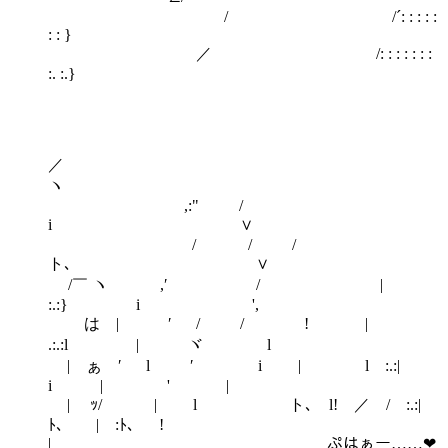
/ /´: : : : :
: : }
／ /: : : : : : :
:. :.}
／
ヽ
,:" /
i ∨
/ / /
ト､ ∨
/￣ ヽ ,′ / |
:.:} i ',
は | ′ / / ! |
.:.:l | ヾ l
| ぁ ′ l ′ i | l :.:|
i | ' |
| ｯ/ | l ト､ l! ／ / :.:|
ﾄ､ | :ﾄ､ !
| ぷはぁー……❤