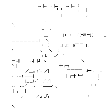
| |;:._|;:._|;:._|;:._|;:,_|;:.
┗┛ ┣┓ ┃
| ＿／__
|i
＼
┃┗ ・
__ | ⊂⊃ （{::串:::}） _
＿＿＿＿＿＿＿|| ＼
〈＿〉 ..|_.|:: ..| |i￣|￣|_|||,!
/ ＼ ＼ |!
__＿ 」L ___,／ `
ー'..||___|_：,|_|||,! /. ＼
＼|| ┃ ╋┏┓
／__,,ィ'|‐┘／| ￣￣￣￣ .iー - ― -‐
- - ‐-）――||､ ┃┏╋┗┛┃ ┃
|＿_,レﾞ ／／| ﾞ
～'ー-～'ﾞー～''~ｰ' ――‐' ＼ ┗┛
┣┓ ┃
／__＿＿／,r_,.｢i /￣￣￣￣
￣