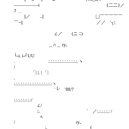
―――――‐i {二二}／
ﾌ ＿
||／ ..|| |_|￣￣￣￣￣
￣~|| ／／ '┐|
∠／ (ニ ﾆ)
＿∩＿ ry､
└‐i. i‐┘UU
. :.:.:.:.:.:.:.:.:.:.:.:.:.ヽ
/
「| |. | 「|
.
:.:.:.:.:.:.:.:.:.:.:.:.:.:.:.:
¨└' ¨ﾛﾛ/7
:.:.:.:.:.:.
∠/
::. ´ ／:.:.:.:.:.: /
ﾍ
/ ry､
:. _ {