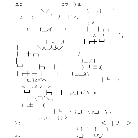
ュ:: ::ッ } u. |；
＼／ ', ､{ ｀´
.: :. ｀ﾞ ﾉ |｀>､
；∧ ゝ
ι {__.イ 〉 ┃ ╋┏┓
∧ ! ﾟ｡
} =‐. ,ｲ ┃┏╋┗┛┃
┃ ＼人_人从／
┃ ╋┏┓ ,' ゝ
┤ }＿／{
┗┛ ┣┓ ┃ ） 丿三 .(
┃┏╋┗┛┃ ┃ { _,__≧',
u. }≧=''へ ┃┗ ・
＜ .メ ﾚ ＞
┗┛ ┣┓ ┃ ,-/_{ ｨ‐`'ﾍ u.
! {⌒l´ヽ‐､
） .土 (
┃┗ ・ ；_{ { j{_j ',‐'､
,‐ ､/ { } 〉
}； ＜ |_,ﾉ ＞
〈 {ゝ' ! }
./-､ ゝ､_} ∪'_/