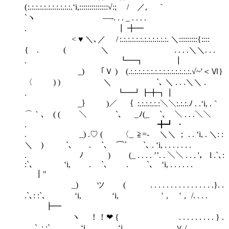
( :.:.:.:.:.:.:.:.:.:.:.‘i,::::::::::::::√:; / ／, ｀
`ヽ ―-. . . _ . . . .
. ┃ ╋━
< ♥ ＼､／ / :.:.:.:.:.:.:.:.:.:.:.:. ＼:::::::::{::::
{ . ( ＼ . . . .＼＼. . .
. ┗━┓ ┃
_) ｢Ｖ ) (.:.:.:.:.:.:.:.:.:.:.:.:.:.:.:.√~'＜Ⅵ}
〈 ) ) ＼ `､ ＼ . . .＼＼ .
. ┗━┛┣╋┓┃
_｝ )／ ｛ :.:.:.:.:.:＼＼:.:.:.ﾉ . .‘i, .｀
⌒｀､ ( ( ＼ `､ _ﾉ(_ `､ ＼ . . .＼＼
. ╋┛ ・
. _) .♡ ( 〈_ ≧=- ＼＼ ； . . ‘i, . ＼: :
＼ ) `､ . `､ ⌒´ `､ . ‘i, . . . . . . .
. ﾉ ) (_ . . . . ’’. . ＼＼ . . . '， l .`､:
:`､ ‘i, . `､ . `､ ‘i, . . . . . .
┃″
_) ツ ( . . . . . . . . . . . . . . . .}. .
.`､: :`､ ‘i, ‘i, '， '， /. . . .
┣━
ヽ ！！❤ { . . . . . . . . . } .
. . .`､: :`､ ‘i, ‘i, ∨ /. . .