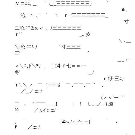
.V ニﾆﾆ; ＿ ｀ /_'_三三三三三三三} ´
ih､
沁,ﾆｒｰ､' ｀ ヽ ｒｰ'三三三三三三三_
寸
ニ沁,ﾆ`'≧s｡ィ ､_ﾉ三三三三三三
ｒ'´ _..:彡
＼ ､__
＼:沁,ﾆﾆﾑ ﾉ ￣｀寸三三三
三' ´
＿_ｒ=
＜＼ﾆ､|/＼ﾏﾘ＿ ｊI斗ｆ七＝＝==
冬' ＿/
ｒｾ升三ﾆ}
ｒ'､＼_> ￣ _}=== ≦ ￣ ､￣￣､￣ ｀ ､
／'_ノ::::::/
(＞＜`ー'｀'
￣ ､ ｀￣￣＿＿} ; ! Ｌ....ノ _},竺
竺 ／ /,イ::::::/
､ ｀￣￣￣ ≧s､/.:::::':::::::{￣ ｀ ､
ｱ ／:::::/
､