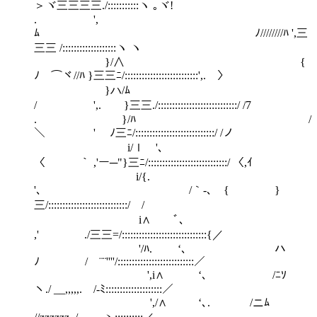
＞ヾ三三三三./:::::::::::ヽ ｡ヾ!
. ',
ﾑ ﾉ////////ﾊ ',三
三三 /:::::::::::::::::::ヽ ヽ
}/∧ {
ﾉ￣⌒ヾ//ﾊ }三三ﾆ/::::::::::::::::::::::::::',. 〉
}ハ/ﾑ
/ ',. }三三./::::::::::::::::::::::::::::/ /7
. }/ﾊ /
＼ ' ﾉ三ﾆ/::::::::::::::::::::::::::::/ /ノ
i/ｌ '､
〈 ｀ ,'ー─"}三ﾆ/::::::::::::::::::::::::::::/ 〈,ｲ
i/{.
'､ /｀-､ { }
三/::::::::::::::::::::::::::::/ /
i∧ ﾞ､
,' ￣./三三=/::::::::::::::::::::::::::::::{／
'/ﾊ. ‘､ ハ
ﾉ /￣¨¨''''/:::::::::::::::::::::::::::／
',i∧ ‘､ /ﾆｿ
ヽ./ __,,,,,. /‐ﾐ::::::::::::::::::::／
',/∧ ‘､. /ニﾑ