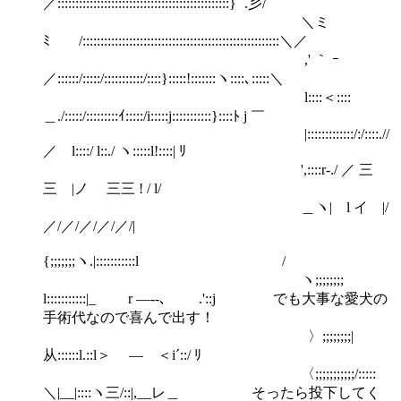
／::::::::::::::::::::::::::::::::::::::::::::::::} ´.彡/
＼ミ
ﾐ /:::::::::::::::::::::::::::::::::::::::::::::::::::::::＼／
,' ｀ ｰ
／::::::/:::::/:::::::::::/::::}:::::!:::::::ヽ::::､:::::＼
l::::＜::::
＿./:::::/:::::::::ｲ:::::/i:::::j:::::::::::}::::ﾄ j ￣
|:::::::::::::/:/::::.//
／ l::::/ l::./ ヽ:::::l!::::| ﾘ
',::::r-./ ／ 三
三 |ノ 三三 ! / l/
＿ヽ| l イ |/
／/／/／/／/／/|
{;;;;;;;ヽ.|:::::::::::l /
ヽ;;;;;;;;
l:::::::::::|_ r ―--､ .'::j でも大事な愛犬の
手術代なので喜んで出す！
〉;;;;;;;;|
从::::::l.::l＞ ― ＜i´::/ ﾘ
〈;;;;;;;;;;;/:::::
＼|__|::::ヽ三/::|,__レ＿ そったら投下してく