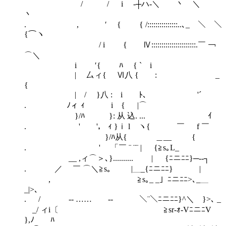
/ / i ‐┼ハ-＼ 丶 ＼
丶
. , ′ { { /:::::::::::::::..､_ ＼ ＼
{⌒ヽ
/ i { Ⅳ::::::::::::::::::::::.￣ ￢
⌒＼
i ′{ ﾊ { ` i
| 厶ィ{ Ⅵ八 { : _
{
| / }八 : i ﾄ､ '´
. ﾉィ ｨ i { |⌒
}/ﾊ }: 从 込. ... ｲ
. ' '， ｨ }ｉ l ヽ{ ￣ f ￣
}/ﾊ从{ ＿__ {
. ' 「￣ ¨ ¨¨ | {≧s｡L_
__ ,ィ⌒＞､}.......... | {ﾆニﾆﾆ}─‐‐┐
. ／ ￣ ⌒＼≧s｡ |＿_{ﾆニﾆﾆ} |
, ≧s｡_ _」ﾆニﾆﾆ>､_＿
_|>､
. / -‐ …… ‐- ＼¨＼ﾆニﾆﾆ}^＼ }>､ _
_/ ィi〔 ≧sr‐ｫ-VﾆニﾆV
},ﾉ ﾊ