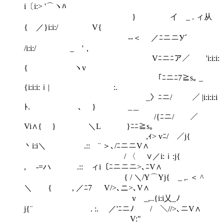
i〔i:> '⌒ヽﾊ
} イ _ . ィ从
{ ／}i:i:/ V{
--＜ ／ﾆニニУ´
/i:i:/ _ '，
Vﾆニﾆア／ 'i:i:i:
{ ヽv
「ﾆニﾆ7≧s｡ _
{i:i:i:ｉ| :.
_〉ﾆニ/ ／ |i:i:i:i
ﾄ. ､ } _＿
/{ﾆニ/ ／
Vi∧{ } ＼L }ﾆﾆ≧s｡
,ｨ> vﾆ/ ／j{
丶i:i＼ .:: ¨ ＞､/ﾆニニV∧
/ 〈 ∨／i:ｉ:j{
, -=ハ .:: ィi〔ﾆニニニ>､ﾆV∧
{ / ＼/Y⌒Yj{ _ ,. ＜ ^
＼ { , ／ﾆ7 ￣ V/>､ニ>､V∧
v _,..{i:i乂_ﾉ
j{¨ . :. ／'ﾆニﾉ / ＼//>､ニV∧
V:"