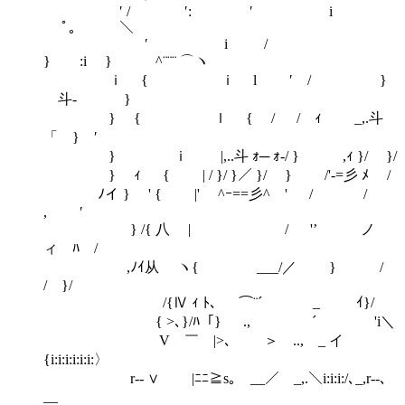
′ / ′: ′ i
ﾟ｡ ＼
′ i /
} :i } ^¨¨¨ ⌒ヽ
ｉ { ｉ l ′ / }
斗- }
} { ｌ { / / ｨ _,.斗
「 } ′
} ｉ |,..斗 ｫ─ ｫ-/ } ,ｨ }/ }/
} ｨ { | / }/ }／ }/ } /'-=彡 ﾒ /
ﾉイ } ' { |' ^ｰ==彡^ ' / /
, ′
} /{ 八 | / '’ ノ
ィ ﾊ /
,ﾉｲ从 ヽ{ ___/／ } /
/ }/
/{Ⅳ ｨ ﾄ､ ⌒¨´ _ ｲ}/
{ >､}/ﾊ「} ., ´ 'i＼
V ￣ |>､ ＞ .., _ イ
{i:i:i:i:i:i:〉
r‐‐ ∨ |ﾆﾆ≧s｡ __／ _,.＼i:i:i:/､_,r‐‐､
__