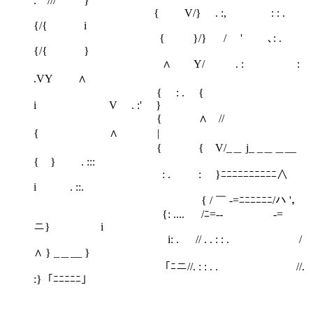
. /// }
{ V/} . :, : : .
{/{ i
{ }/} / ' ､: .
{/{ }
∧ Y/ . : :
.VY ∧
{ : . {
i V . :' }
{ ∧ //
{ ∧ |
{ { V/_＿ j_ _＿＿__
{ } . :::
: . : }ﾆﾆﾆﾆﾆﾆﾆﾆﾆﾆ∧
i . ::.
{ / ￣ -=ﾆﾆﾆﾆﾆﾆ/ハ '，
{: .... /ﾆ=-- ￣￣ ￣ -=
ニ} i
i: . // . . : : . /
∧ } _＿__ }
「ﾆニ//. : : . . //.
:}「ﾆﾆﾆﾆﾆ」