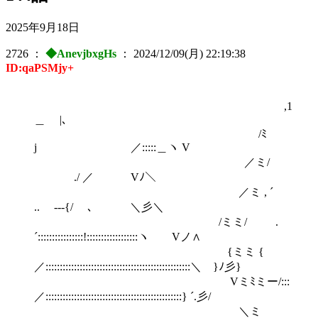
2025年9月18日
2726
：
◆AnevjbxgHs
：
2024/12/09(月) 22:19:38
ID:qaPSMjy+
,
＿ |､
/ﾐ
j ／:::::＿ヽ V
／ミ/
./ ／ Vﾉ＼
／ミ , ´
.. ---{/ ､ ＼彡＼
/ミミ/ .
´::::::::::::::::!::::::::::::::::::ヽ Vノ∧
{ミミ {
／:::::::::::::::::::::::::::::::::::::::::::::::::::＼ }ﾉ彡}
Vミﾐミー/:::
／::::::::::::::::::::::::::::::::::::::::::::::::} ´.彡/
＼ミ