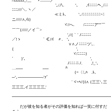
//zzzzzz_/__ ヽ::::::::::／
',./∧. ‘､ ,ｲﾆﾆﾆﾆヘ_/ﾆﾆ
ﾆﾆﾆ////＼. ヽ／
ゞ≪ミﾄ､ ‘､/ﾆﾆﾆﾆﾆﾆﾆﾆﾆ>ﾆ
ニ//////∧,ｲi}
ヾ//へ. /ﾆﾆﾆﾆﾆア''"￣
￣￣{//////／イ⌒>
',//{｀¨ ﾉﾆﾆﾆﾆﾆ
／!ゝ ｀≪//ｲ 〃. ‘，
∨∧ノﾆﾆﾆﾆツ'､.
{ ',
ヾ/ﾆﾆﾆﾆ}
´ }'､ ',
ﾉﾆﾆﾆニﾉ. ,!_‘､
＿,,,,,,, ,,,,,, ﾊ
ゝ{=〈ﾆ,ﾊ .ﾄ､ ゞ
─‘､─────────‐'ｧﾞ
¨ヾ=ﾍ//}l∧ {三三‘､三
三三三,イ三三三三,'
━━━━━━━━━━━━━━━━━━━━━━━━━
だが彼を知る者がその評価を知れば一笑に付すだ