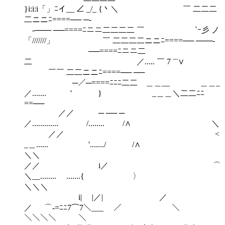
}i:i:i「」ﾆイ__ ∠ _/_ {丶＼ ￣ 二二二
二ニニﾆ====── ─‐
‐─── ──====ﾆニニ二二二二 ￣ `ｰ彡 ノ
「///////」 ￣ 二二二二ニニﾆ====── ───‐
──====ﾆニニ二
二 ／..... ￣ 7 ¨¨∨
￣￣ 二二ニニﾆ====── ──
─／─====ﾆﾆﾆ二二 ＿＿__ ＿＿_
／....... ' } _＿＿＼二二ﾆﾆ
==──
／／ ─ ── ─
／............. /........ /∧ ＼
／／ <
_＿...... '......./ /∧
＼＼
／／ i／ ⌒
＼__........ .......{ 〉
＼＼＼
i| |／| ／
／ ⌒-=ﾆﾆ7⌒7＼___ ／ ＼
＼＼＼＼ ＼