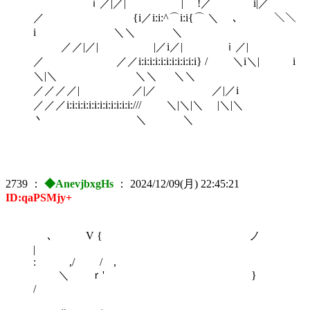
ｉ／|／| | !／ i|／
／ {i／i:i:^⌒i:i{⌒ ＼ ､ ＼＼
i ＼＼ ＼
／／|／| |／i／| ｉ／|
／ ／／i:i:i:i:i:i:i:i:i:i:i} / ＼i＼| i
＼|＼ ＼＼ ＼＼
／／／／| ／|／ ／|／i
／／／i:i:i:i:i:i:i:i:i:i:i:i:/// ＼|＼|＼ |＼|＼
丶 ＼ ＼
2739
：
◆AnevjbxgHs
：
2024/12/09(月) 22:45:21
ID:qaPSMjy+
､ V { ノ
: ,/ / ,
＼ ｒ' }
/