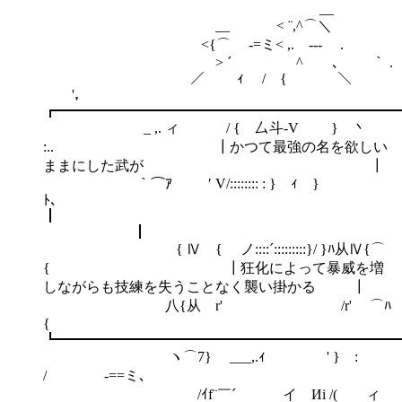
__
__ < ¨,^⌒＼
<{⌒ -=ミ< ,. --- .
> ´ ^ ､ ｀ .
／ ｨ / { ＼
'，
┏━━━━━━━━━━━━━━━━━━━━━━━━
_ ,. ィ / { 厶斗-V } 丶
:.. ┃かつて最強の名を欲しい
ままにした武が ┃
｀⌒ｱ ′ V/:::::::: : } ｨ }
ﾄ､
┃
{ Ⅳ { ノ::::´:::::::::}/ }ﾊ从Ⅳ{⌒
{ ┃狂化によって暴威を増
しながらも技練を失うことなく襲い掛かる ┃
八{从 r' /r' ⌒ﾊ
{
┗━━━━━━━━━━━━━━━━━━━━━━━━
ヽ⌒7} ___,.ｨ ' } :
/ -==ミ､
/ｲf¨￣´ イ Иi /( ィ