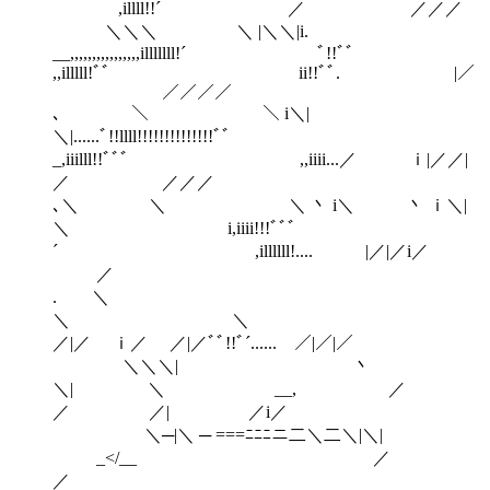
,illll!!´ ／ ／／／
＼＼＼ ＼ |＼＼|i.
__,,,,,,,,,,,,,,,,illlllll!´ ﾞ!!ﾞ゛
,,illlll!ﾞ゛ ii!!ﾞﾞ. |／
／／／／
､ ＼ ＼ i＼|
＼|......ﾞ!!llll!!!!!!!!!!!!!!ﾞ゛
_,iiilll!!ﾞﾞ゛ ,,iiii...／ ｉ|／／|
／ ／／／
､＼ ＼ ＼ 丶 i＼ 丶 ｉ＼|
＼ i,iiii!!!ﾞﾞﾞ
´ ,illllll!.... |／|／i／
／
. ＼
＼ ＼
／|／ ｉ／ ／|／ﾞﾞ!!ﾞ´...... ／|／|／
＼＼＼| 丶
＼| ＼ __, ／
／ ／| ／i／
＼─|＼ ─ ===ﾆﾆﾆニ二＼二＼|＼|
_</__ ／
／