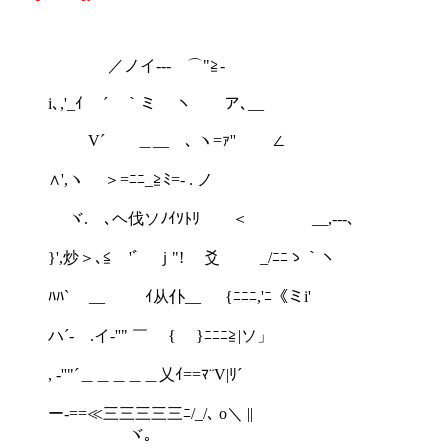
／ノイ‐‐- ⌒"≧-
i､,'_ｲ ´￣｀ミ ヽ ア､__
V´ ＿__ ､ ヽ=ｧ'' ∠
∧',ヽ ＞=ﾆﾆ_≧ﾐ=- . ノ
ヾ.ゞ､ヘ伐ソﾉｲｿﾄﾘ ＜ __,---､
}',炒＞､≦ 'ﾞ ｊ"! 爻 _/ﾆﾆゝ｀ヽ
ﾊﾊ` __ ｲ从仆__ {ﾆﾆﾆ,'ﾆ《ミi'
ハ´‐ .イ‐''" ￣ { }ﾆﾆﾆ≧|ソ」
, -''"´＿＿＿＿＿乂ｲ==ﾏ¨V|ﾘ´
ー-==≪三三三三三ﾆ/_/､ o＼ ||
ヾ｡ ,}///