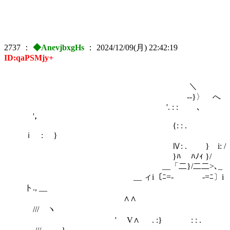
2737
：
◆AnevjbxgHs
：
2024/12/09(月) 22:42:19
ID:qaPSMjy+
＼
--}〉 へ
'. : : ､
'，
{: : .
ｉ : }
Ⅳ: . } i: /
}ﾊ ﾊﾉｨ }/
__「二}/二二>､_
__ ィi〔ﾆ=- ￣ ￣ -=ﾆ〕i
ト., __
∧∧
/// ヽ
' V∧ . :} : : .