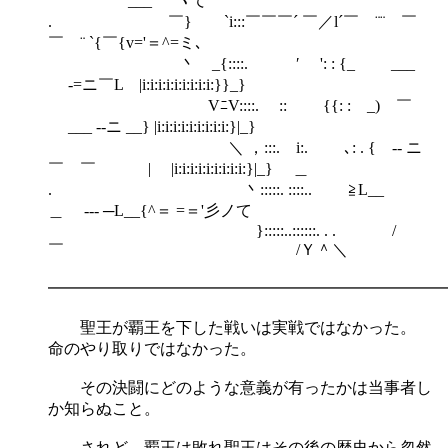
___ '⌒ヽて
. ￣} `i:::￣￣￣´ ￣／l´￣ ¨¨ ￣
￣ ¨ `{￣{v='＝^=ミ､
丶 _{::::. ′ ': : {_ ___
-=ニ￣L |i:i:i:i:i:i:i:i:i:}}_}
VﾆV::::. :: {{: : _) ￣
___ -‐ニ __} |i:i:i:i:i:i:i:i:i:}|_}
＼ ，:::. i:. ､: . { -‐ ニ
￣ ￣ | |i:i:i:i:i:i:i:i:i:}|_} ＿
. 丶:::::. ::::.. ≧L__
＿ --- ─L__{^＝ =＝'彡ノて
}:::::..::::::. . . /
￣ /Ｙ＾＼
━━━━━━━━━━━━━━━━━━━━━━━━━
聖王が覇王を下した戦いは実戦ではなかった。
命のやり取りではなかった。
その決闘にどのような意義が有ったかは当事者し
か知らぬこと。
されど、覇王は敗れ聖王はその後の歴史から忽然