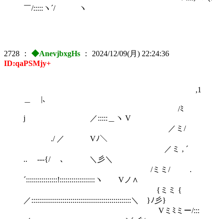
￣/:::::ヽ´/ ヽ
2728
：
◆AnevjbxgHs
：
2024/12/09(月) 22:24:36
ID:qaPSMjy+
,
＿ |､
/ﾐ
j ／:::::＿ヽ V
／ミ/
./ ／ Vﾉ＼
／ミ , ´
.. ---{/ ､ ＼彡＼
/ミミ/ .
´::::::::::::::::!::::::::::::::::::ヽ Vノ∧
{ミミ {
／:::::::::::::::::::::::::::::::::::::::::::::::::::＼ }ﾉ彡}
Vミﾐミー/:::