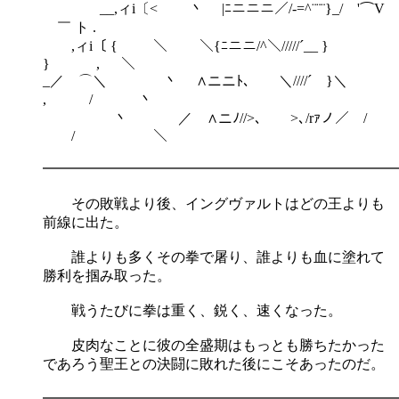
__,ィi〔< 丶 |ﾆニニニ／/-=^¨¨¨}_/ '⌒V
￣ ト .
,ィi〔 { ＼ ＼{ﾆニニ/^＼/////´__ }
} , ＼
_／ ⌒＼ 丶 ∧ニニﾄ､ ＼////´ }＼
, / 丶
丶 ／ ∧ニﾉ//>､ >､/rｧノ／ /
/ ＼
━━━━━━━━━━━━━━━━━━━━━━━━━
その敗戦より後、イングヴァルトはどの王よりも
前線に出た。
誰よりも多くその拳で屠り、誰よりも血に塗れて
勝利を掴み取った。
戦うたびに拳は重く、鋭く、速くなった。
皮肉なことに彼の全盛期はもっとも勝ちたかった
であろう聖王との決闘に敗れた後にこそあったのだ。
━━━━━━━━━━━━━━━━━━━━━━━━━