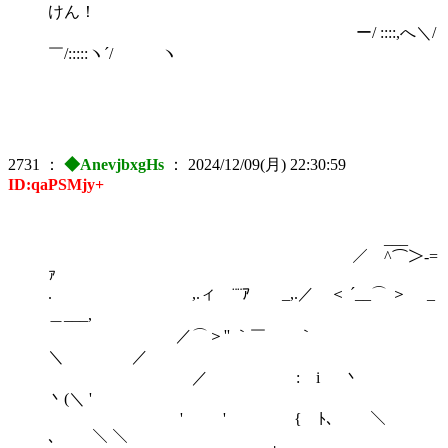
けん！
ー/ ::::,へ＼/
￣/:::::ヽ´/ ヽ
2731
：
◆AnevjbxgHs
：
2024/12/09(月) 22:30:59
ID:qaPSMjy+
___
／ ^⌒＞-=
ｧ
. ,.ィ ¨¨ｱ _,.／ ＜ ´__⌒ ＞ _
＿___,
／⌒＞'' ｀￣ ｀
＼ ／
／ : i 丶
丶(＼ '
' ' { ﾄ､ ＼
､ ＼ ＼