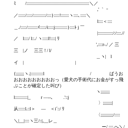
ﾐ /:::::::::::::::::::::::::::::::::::::::::::::::::::::::＼／
,' ｀ ｰ
／::::::/:::::/:::::::::::/::::}:::::!:::::::ヽ::::､:::::＼
l::::＜::::
＿./:::::/:::::::::ｲ:::::/i:::::j:::::::::::}::::ﾄ j ￣
|:::::::::::::/:/::::.//
／ l::::/ l::./ ヽ:::::l!::::| ﾘ
',::::r-./ ／ 三
三 |ノ 三三 ! / l/
＿ヽ| l
イ | |
{;;;;;;;ヽ.|:::::::::::l / ばうお
おおおおおおおおおっ（愛犬の手術代にお金がすっ飛
ぶことが確定した叫び）
ヽ;;;;;;;;
l:::::::::::|_ r ―--､ .'::j
〉;;;;;;;;|
从::::::l.::l＞ ― ＜i´::/ ﾘ
〈;;;;;;;;;;;/:::::
＼|__|::::ヽ三/::|,__レ＿
ー/ ::::,へ＼/