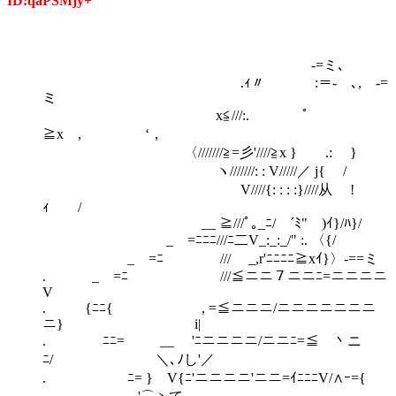
ID:qaPSMjy+
-=ミ､
.ｨ〃 :＝‐ ､, -=
ミ
x≦///:. ﾟ
≧x , ‘，
〈///////≧=彡'////≧x } .: }
ヽ///////: : V/////／ j{ /
V////{: : : :}////从 !
ｨ /
__ ≧///ﾟ｡_ﾆ/￣´ﾐ" )ｲ}/ﾊ}/
_ =ﾆﾆﾆ///ﾆ二V_:_:_/" :. 〈{/
_ =ﾆ￣ /// _,r'ﾆﾆﾆﾆ≧xｲ}〉-==ミ
. _ =ﾆ ///≦ニニ７ニニﾆ=ニニニニ
V
. {ﾆﾆ{ , =≦ニニニ/ニニニニニニニ
ニ} i|
. ﾆﾆ= __ 'ﾆニニニニ/ニニﾆ=≦￣丶ニ
ﾆ/ ＼､ﾉし'／
. ￣ ﾆ= } V{ﾆ'ニニニニ'ニニ=ｲﾆﾆﾆV/∧ｰ={