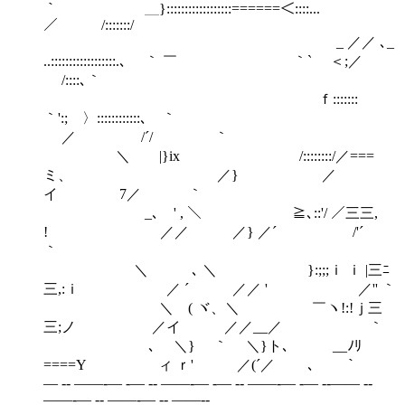
｀ ＿}::::::::::::::::::======＜::::...
／ /:::::::/
_ ／／ ､_
..::::::::::::::::::.､ ｀ ￣ ｀` ＜;／
/::::､｀
ｆ:::::::
｀':; 〉::::::::::::､ ｀
／ /´/ ｀
＼ |}ix /::::::::/／===
ミ、 ／} ／
イ 7／ ｀
_､ ' , ＼ ≧､::'/ ／三三,
! ／／ ／} ／´ /'´
｀
＼ ､ ＼ }:;;;ｉ ｉ |三ﾆ
三,:ｉ ／ ´ ／／ ' ／'' ｀
＼ ( ヾ、＼ ￣ヽ!:!ｊ三
三;ノ ／イ ／／__／ ｀
､ ＼} ｀ ＼}ト､ __ﾉﾘ
====Y ィ ｒ' ／(´／ ､ ｀
― -‐ ――‐― ‐― -‐ ――‐― ‐― -‐ ――‐― ‐― -‐―― -‐
――‐― -‐ ――‐― -‐ ――‐-