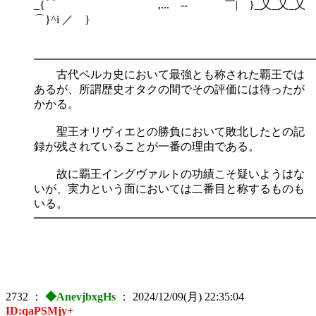
_{⌒ ,... -‐ ￣| }_乂_乂_乂
⌒}^i ／ }
━━━━━━━━━━━━━━━━━━━━━━━━━
古代ベルカ史において最強とも称された覇王では
あるが、所謂歴史オタクの間でその評価には待ったが
かかる。
聖王オリヴィエとの勝負において敗北したとの記
録が残されていることが一番の理由である。
故に覇王イングヴァルトの功績こそ疑いようはな
いが、実力という面においては二番目と称するものも
いる。
━━━━━━━━━━━━━━━━━━━━━━━━━
2732
：
◆AnevjbxgHs
：
2024/12/09(月) 22:35:04
ID:qaPSMjy+