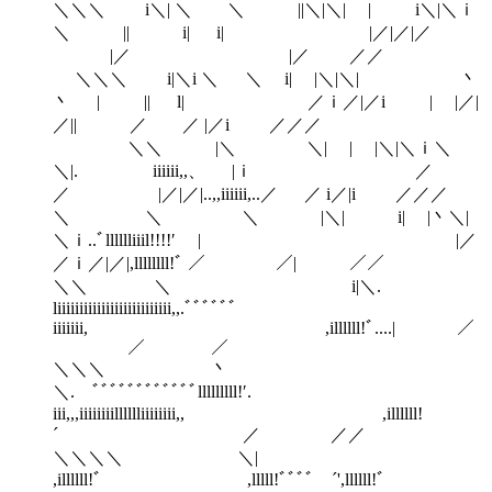
＼＼＼ i＼| ＼ ＼ ||＼|＼| | i＼|＼ｉ
＼ || i| i| |／|／|／
|／ |／ ／／
＼＼＼ i|＼i ＼ ＼ i| |＼|＼| 丶
丶 | || l| ／ｉ／|／i | |／|
／|| ／ ／ |／i ／／／
＼＼ |＼ ＼| | |＼|＼ｉ＼
＼|. iiiiii,,、 |ｉ ／
／ |／|／|..,,iiiiii,..／ ／ i／|i ／／／
＼ ＼ ＼ |＼| i| |丶＼|
＼ｉ..ﾞlllllliiil!!!!′ | |／
／ｉ／|／|,llllllll!ﾞ ／ ／| ／／
＼＼ ＼ i|＼.
liiiiiiiiiiiiiiiiiiiiiiiiii,,.ﾞﾞﾞﾞﾞ゛
iiiiiii, ,illllll!ﾞ....| ／
／ ／
＼＼＼ 丶
＼. ﾞﾞﾞﾞﾞﾞﾞﾞﾞﾞﾞﾞlllllllll!′.
iii,,,iiiiiiiilllllliiiiiiii,, ,illllll!
´ ／ ／／
＼＼＼＼ ＼|
,illllll!ﾞ ,lllll!ﾞﾞﾞﾞ￣´',llllll!ﾞ