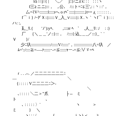
x≦ﾆﾆjﾆ{ | ＼,／ j::}/ニ≧x: : :ゝ: : :ヽ
f三≧ニニ|:::， ,.公､ /:::ト=ﾆ≦三',: : 丶: :‘，
厶=ﾐV^::::::::l:::::rへ o rﾍﾞ:::::|:::::::::｣t==ぇ : : : : : : .
f⌒ｉ} /~ｱ`Ｘ::|::::::Ｖ_入_∨::::::|::Ｘ.ヽ｀ヽf⌒ｉ}: : :
ハ: :,
廴_ﾘ.{ ′ﾉ¨):yﾍ. ,::::rr ﾍ ` ,人__ﾘ: :/ : :}
厂 ｛＼＿＿'ノ::}:::， /::::{:込_＿_／:::}_｀¨
Ｖ }/
少ﾆ圦:::::::::::::::::::/::::::V/::::::‘，::::::::::::::::::八=圦 ／
ﾑ='::/::::≧=―‐ｧ::::::ｰ-=≦::::::ｬー‐=≦:∨ゞ=ﾍ
ｒ. . .‐-. ／二二二二二二二ﾆ
― ＼
{: : : : : V二二二二ﾆ＞‐
￣ ＼
､: : : : : ＼二＞"爪 ├ ‐- ミ
ト ､
､ : : : : : 〉¨ ヽ ＞
ミ } ＼
ヽ: : : / { i ヽ) ＜ ＿≧