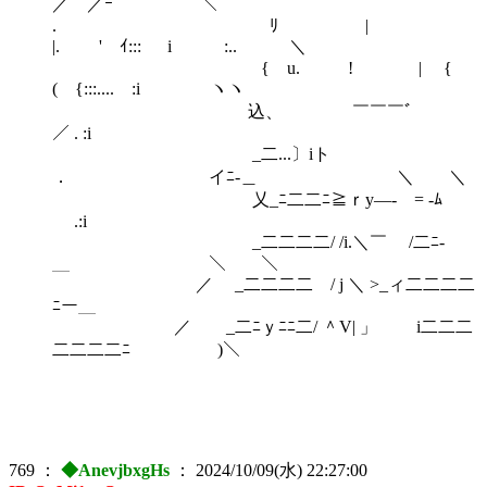
／ ／ｰ ＼
. ﾘ |
|. ' ｲ::: i :.. ＼
{ u. ! | {
( {:::.... :i ヽヽ
込、 ￣￣￣ﾞ
／ . :i
_二...〕iト
． イﾆ‐＿ ＼ ＼
乂_ﾆ二二ﾆ≧ｒy―-ゝ= ‐ﾑ
.:i
_二二二二/ /i.＼￣ /二ﾆ‐
＿ ＼ ＼
／ _二二二二ゝ/ j ＼ >_ィ二二二二
ﾆー＿
／ _二ﾆｙﾆﾆ二/ ＾V| 」 i二二二
二二二二ﾆ )＼
769
：
◆AnevjbxgHs
：
2024/10/09(水) 22:27:00