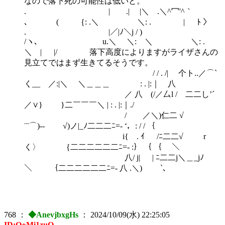
なので落下死の可能性は低いと。
. | .| |＼ .＼^冖'^｀
､ ( ｛: .＼ ＼: . | ﾄ 〉
. |／|ﾉ＼j / )
/ヽ､ u.＼ ＼: ＼ ＼: .
＼ | |/ 落下高度によりますがライザさんの
見立てではまず生きてるそうです。
/ / . /| 个ト..／⌒`
く__ ／:|＼ ＼＿＿＿ : . |:｜ 八
／ 八 (/／厶l / 二二し’´
／∨} }二￣￣￣＼ | : . |:｜./
/ ／＼)仁二 √
¨¨⌒)-‐ √)ノ|_ﾉ二二二ﾆ=- ‘，: / / ｛
i{ . ｲ /ﾆ二二√ r
く〉 ｛二二二二二二ﾆ=- :｝ ｛ ｛ ＼
八/ j| | ﾆ二二j＼＿_jﾉ
＼ ｛二二二二二二ﾆ=- 八 .＼) `､
768
：
◆AnevjbxgHs
：
2024/10/09(水) 22:25:05
ID:O+Mi1zuO