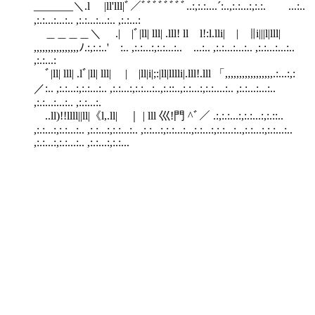
_______＼.l |ll'lll|ﾞ／ﾞﾞﾞﾞﾞﾞﾞﾞ..:,:.:....´:..,:.:...:,:.:. ...:..
,:.:...:...:.. ,:.:...:...:.. ,:.:...:
＿＿＿＿＼ .| |ﾞ|ll| lll| .lll! ll l!:l.lli| | ∥i|||l|lll|
,,,,,,,,,,,,,,,,ﾉ.:,:.:..' :.. ,:.:...:,:.:...:.. ...:.. ,:.:...:...:.. ,:.:...:...:..
,:.:...:
ﾞ|ll| lll| .lﾞ|ll| lll| | |ll|i|;:|ll|lllli|.lll!.lll 「,,,,,,,,,,,,,,,,,.:...:,:
／:.. ,:.:...:,:.:...:.. ,:.:...:,:.:...:..,:.::..,:.:...:,:.:....:.. ,:.:...:...:..
,:.:...:...:.. ,:.:...:.
..ll)!!llll||ll|《l,.ll| ｜ | lll 巛!門 ^ﾞ／ .:,:.:...:,:.:...:,:.::..
,:.:...:,:.:...:.. ,:.:...:,:.:...:.. ,:.:...:,:.:...:..,:.:...:,:.:...:..,:.:...:,:.:...:..
,:.:...:,:.:...:.. ,:.:...:,:.:...