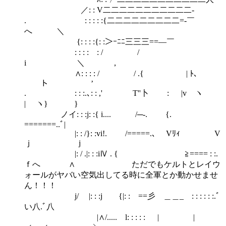
／: : V二二二二二二二二二二二‐
. : : : : :{二二二二二二二二二=-￣
へ ＼
{: : : :{: :＞ｰﾆﾆ三三三==―￣
: : : :ゝ: / /
i ＼ ，
∧: : : : / / .{ | ﾄ､
ト ’
. : : :.､: : ,' ￣T''卜 : |v ヽ
| ヽ} }
ノイ: : :j: :{ i.... /─‐. {.
=======..ﾞ|
|: : /}: :vi!. /=====.､ Vﾘｨ V
ｊ j
|: / .|: : :iⅣ . { ≧==== : :.
ｆへ ∧ ただでもケルトとレイウ
ォールがヤバい空気出してる時に全軍とか動かせませ
ん！！！
j/ |: : :j ゝ{|: : ==彡 ＿＿_ : : : : : :.ﾞ
い八.ﾞ八
|∧/..... l: : : : : | |