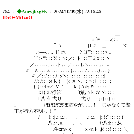
764
：
◆AnevjbxgHs
：
2024/10/09(水) 22:16:46
ID:O+Mi1zuO
__
〃´≠ -‐-ミ: ､
⌒ヽ {l 〃 ＿ ヾ
_ . :―-. . ,,_}} rﾍ. ＿_,〉l{'": : : : : :＞..
⌒＞'": : : У: : ヽ: ／: :ト: : :￣ミx : : ヽ
／: : : -‐ : j : : :ト､: :／|: : : {:ヽ: : : : :, : : :.
〃 ｱ: : : : :/: : : :|: : : : : {: : : : : :‘，: : :}: : : }
〃 ／: :/ : : : ﾉ: :/ヽ: : : ; : : : : : ; : : : : : :j
|/.′: /: : : :ｨ ﾄ､{ }: ;ﾊ ゝ、: ヽ:｝ : : : : ;
{ {: : ｲ:/:≠=V=' jﾑ=}Aｫｬ ﾏ: : : : : : :′
!: l{ :i /行笊` ´f笊,ヽﾄ: :Vヾ: : : :
l 八:ｲ: |弋り 弋り |: ; :}: :} : :
i ぼぼぼぼぼ坊やが……！ じゃなくて陛
下が行方不明っ！？
/ l: :| .:.:.:.:. , .:.:.:. |: }:ﾞ: : : : : {
八.:ﾄ､u. , 、 ｲ:八:|: : : 从
.斗::r≫ｘ _ ｘ≪ト..j/: : :{ : : : : :＼