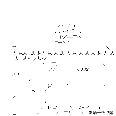
/:ヽ /: : )
,': : ＞イ7⌒＞､
ｊ:／/////////ハ
///////＞ ''
¨¨¨ ‐- ＼
人_从人__从_从人_从_人_从_人_从_人_从_人_从_人_从
_人__从人_人从ﾉ／
ト '////／ ＿ ＼
＿＿ ノﾉ ＞ そんな
の！
＜
| {//" ¨¨ ‐-= ≧=ｰ
¨¨ =- ＿イ.
＜
i ]／;;;' ＼ ミ=‐ィ j
＿､ -‐… ／ ￣ミ.... ＞ 満場一致で陛