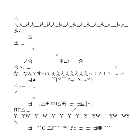
＼人_从人__从_从人_从_人_从_人_从_人_从_人__从人_
从ﾉ／
△ |
王|,,,,
＞
＜
ノ合| ||甲□》___含
合ヽ,,,,,, ＞
な、なんですってぇえええええええっ！？！？ ....＜
│;;;;|▲ |￣|ヾ￣ヾ:;:;:ヾ:;:;ヾl
△┐......、、
＞ 
＜
│;;;;| |┌△田.lΠl△田.;;;;;;;;;;;亜│::∥、
ΠΠ△,,,, ／
Y⌒YW⌒Y⌒W⌒Y⌒Y⌒Y⌒Y⌒Y⌒YW⌒⌒YW⌒WY
＼
│;;;;| |ﾟﾟO||二|ﾟﾟﾟ|''''''''''∥:::::::::::::::::::||亜 |ﾟﾟﾟ|