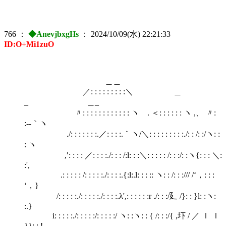
766
：
◆AnevjbxgHs
：
2024/10/09(水) 22:21:33
ID:O+Mi1zuO
＿＿
／: : : : : : : : :＼ ＿
_ ＿_
〃: : : : : : : : : : : : ヽ . ＜: : : : : : ヽ ,、 〃:
:--｀ヽ
./: : : : : : :.／: : : :.｀ヽ/＼: : : : : : : : :./: : /: :/ヽ: :
: ヽ
,′: : : : ／: : : :./: : : /:l: : :＼: : : : : /: : :/: :ヽ{: : : ＼:
:',
.: : : : : /: : : : :./: : : :.{:l:.l: : : :: ヽ: : /: : :/// /‘，: : :
‘，}
/: : : : :./: : : : :./: : : :.λ',: : : : : :r ./: : :/廴 /}: : }l: :ヽ:
:.}
i: : : : :./: : : : :/: : : : :/ ヽ: :ヽ: : { /: : :/{ ,圷 / ／ ｌ ｌ
}}: :.!