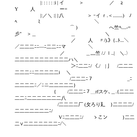
|: : : : : :i | イ ＞ ／ ≧
Y 人 ー=
|:／＼ :| |:八 ＞ ｰイ ｒ.＜........) ﾉ
ﾍ ﾐ ＼
⌒ ) へ竺ﾍ....‐=
彡" ＞＿ ＿ ＼
／ 人 〃/).》{..ﾄ...＼
／二二二ﾆﾆ―ﾆ二二ﾆﾆマ ＼
／ ＿,,,,竺 /./ ｌ..| ＼.〉
二二二二二二二二二二二ハ＼
＞ﾆ二二ﾆ/ 〈./ |亅 /二二二
二二二ﾆﾆ二二二二二i ＼
/二二二ﾆ７ _ﾆ
二二二二ﾆ／ﾆニ二二二二二}
{ /二二二ﾆ７＿rfスケ､＿.{二二二
二二ﾆ二二二二二二二八
/二二二二厂 (攵ろり廴 }二二二二/
二二二二二二二ﾆ/
Vﾆ二二二ﾆ/ ゝこン }二二
二∨二二二二二二二ﾆ/＼