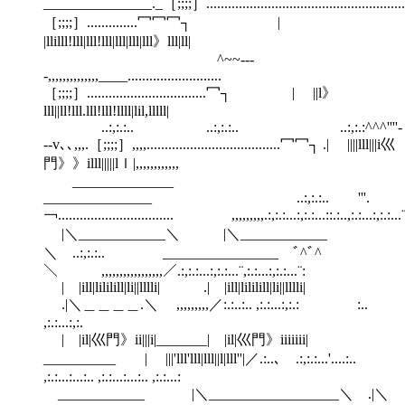
_______________._［;;;;］......................................................
［;;;;］..............冖冖冖┐ |
|llilll!lll|lll!lll|lll|lll|lll》lll|ll|
^~~---
-,,,,,,,,,,,,,,____..........................
［;;;;］.................................冖┐ | ||l》
lll||ll!lll.lll!lll!llll|lil,lllll|
..:,:.:.. ..:,:.:.. ..:,:.:^^^''''-
--v､､,,,.［;;;;］,,,,.....................................冖冖┐ .| ||||lll|||i巛
門》》illl|||||lｌ|,,,,,,,,,,,,
______________
_______________ ..:,:.:.. '''.
￢................................ ,,,,,,,,,.:,:.:...:,:.:...::.:..,:.:...:,:.:...¨.
|＼____________＼ |＼____________
＼ ..:,:.:.. ________________ ﾞ^ﾞ^
＼ ,,,,,,,,,,,,,,,,,／.:,:.:...:,:.:...¨,:.:...:,:.:...¨:
| |ill|lililill|li||lllli| .| |ill|lililill|li||lllli|
.|＼＿＿＿＿.＼ ,,,,,,,,,／:.:..:.. ,:.:...:,:.: :..
,:.:...:,:.
| |il|巛門》ii|||i|_______| |il|巛門》iiiiiii|
__________ | |||'lll'lll|lll||l|lll''|／.:..､ .:,:.:...'....:..
,:.:...:...:.. ,:.:...:...:.. ,:.:...:
____________ |＼__________________＼ .|＼