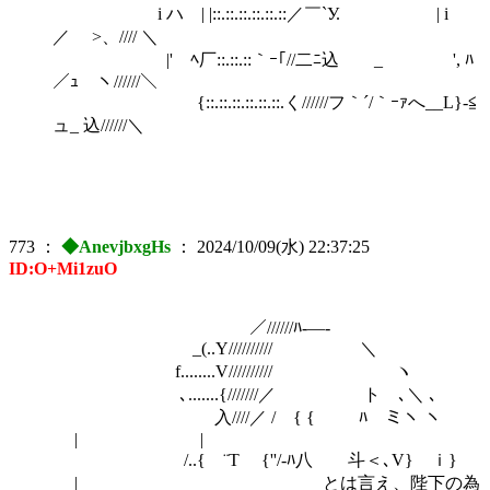
i ハ | |::.::.::.::.::.::／￣`У. | i
／ >、//// ＼
|' ﾍ厂::.::.::｀ｰ｢//二ﾆ込 _ ', ﾊ
／ｭ ヽ//////＼
{::.::.::.::.::.::.く//////フ｀´/｀ｰｧへ__L}-≦
ュ_ 込//////＼
773
：
◆AnevjbxgHs
：
2024/10/09(水) 22:37:25
ID:O+Mi1zuO
／//////ﾊ-―-
_(..Y////////// ＼
f........V////////// ヽ
､.......{///////／ ト ､＼ ､
ゝ入////／ / { { ﾊ ミヽ ヽ
|￣￣￣￣￣￣￣|
/..{ ¨T {''/-ﾊ八 斗＜､V} ｉ}
| とは言え、陛下の為