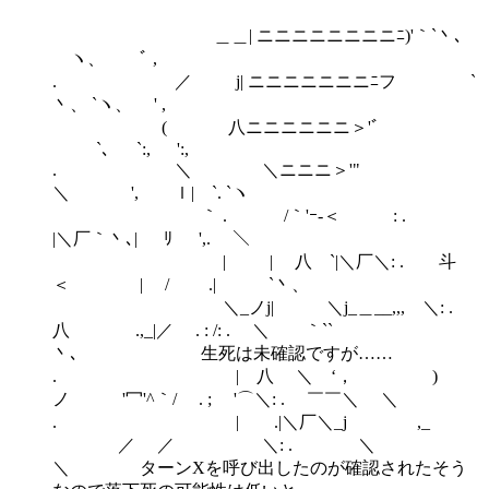
＿＿| ニニニニニニニニﾆ)'｀`丶､
ヽ、 ﾞ ,
. ／ j| ニニニニニニニﾆフ `
丶、 `ヽ、 ' ,
( 八ニニニニニニ＞'ﾞ
`､ `:, ':,
. ＼ ＼ニニニ＞'"
＼ ', ｌ| `. `ヽ
｀ . /｀'ｰ-＜ : .
|＼厂｀丶､| ﾘ ',. ＼
| | 八 `|＼厂＼: . 斗
＜ | / .| `丶、
＼_ノj| ＼j_＿__,,, ＼: .
八 .,_|／ . : /: . ＼ ｀``
丶､ 生死は未確認ですが……
. | 八 ＼ ‘， )
ノ '冖'^｀/ . ; '⌒＼: . ￣￣＼ ＼
. | .|＼厂＼_j ,_
／ ／ ＼: . ＼
＼ ターンXを呼び出したのが確認されたそう