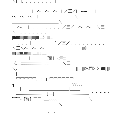
＼| |、、、、、、、、 |
__________________________
| へ へ へ | .／三／| ----- |
へ へ へ | |＼
_______________________＼
.へ､ |、、、、、、、、.／三／ へ へ .＼三
＼ 、、、、、、、| |
|llilll!lll|lll!lll|lll|lll|lll》lll|ll|
、、、.| ' .／三／、、、、、、、、、..
＼三＼へ へ へ .| | ||l》
lll||ll!lll.lll!lll!llll|ll,l.llll|
| .［寵］.､;lll;;;
《.､､;:;:;:;:;:;:;;;;;::::::;:;: . .＼三
＼.‐ | | ||||lll|||i巛門》》illl|||||l
ｌ|
冖冖冖冖冖.［;;;;］冖冖冖冖冖冖
┐ vv､､､
｜ | ____________________|_____
............................［;;;;］................................冖冖冖冖冖
冖冖-［寵］冖冖┐,,,,,､､､､ |＼
_______________________＼