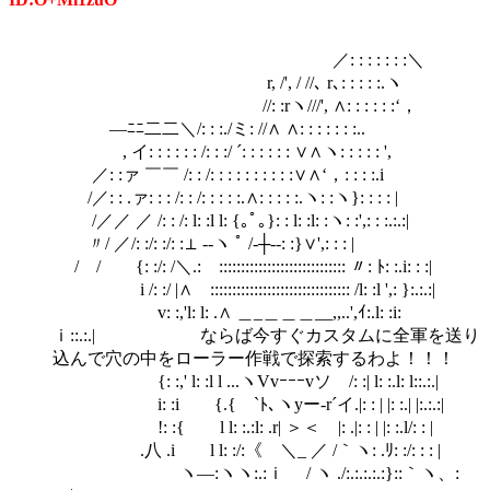
／: : : : : : :＼
r, /', / //､ r､: : : : :.ヽ
//: :rヽ///', ∧: : : : : :‘，
―ﾆﾆ二二＼/: : :./ミ: //∧ ∧: : : : : : :..
, イ: : : : : : /: : :/ ´: : : : : : ∨∧ヽ: : : : : ',
／: :ァ ￣￣ /: : /: : : : : : : : : :∨∧‘，: : : :.i
/／: : .ァ: : : /: : /: : : : :.∧: : : : :.ヽ: :ヽ}: : : : |
/／／ ／ /: : /: l: :l l: {｡ﾟ｡}: : l: :l: :ヽ: :',: : :.:.:|
〃/ ／/: :/: :/: :⊥ --ヽ ﾟ /-┼--: :}∨',: : : |
/ / {: :/: /＼.: ::::::::::::::::::::::::::::: 〃: ﾄ: :.i: : :|
i /: :/ |∧ :::::::::::::::::::::::::::::::: /l: :l ',: }:.:.:|
v: :,'l: l: .∧ ＿_＿＿＿__,,..',ｲ:.l: :i:
ｉ::.:.| ならば今すぐカスタムに全軍を送り
込んで穴の中をローラー作戦で探索するわよ！！！
{: :,' l: :l l ...ヽVvｰｰｰvソ /: :| l: :.l: l::.:.|
i: :i ゝ{.{ `ﾄ､ヽyー‐r´イ.|: : | |: :.| |:.:.:|
!: :{ l l: :.:l: .r| ＞＜ |: .|: : | |: :.l/: : |
.八 .i l l: :/:《 ＼_ ／ /｀ヽ: .ﾘ: :/: : : |
ゝヽ―:ヽヽ:.:ｉ / ヽ ./:.:.:.:.:}::｀ヽ、: