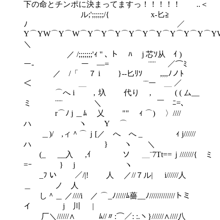
下の命とチンポに決まってますっ！！！！！ ..＜
ル;';;;;;;/{ x-匕≧
ﾉ ／
Y⌒YW⌒Y⌒W⌒Y⌒Y⌒Y⌒Y⌒Y⌒Y⌒Y⌒Y⌒Y⌒Y
＼
／ /;;;;;;;'ｨ '' ､ ト ﾊ j 芯ｿ从 ｲ )
ー- ー ―= ¨¨¨ ／⌒ﾐ
／ /「 ７ i }--匕ﾘｿ ,,,,ﾉノﾄ
＜ ＿ ￣¨¨ー ＿ ／
⌒へ i ，圦 代り , ( ( ム__
ミ ¨¨¨ ＼ ￣ ﾆ=､
r⌒ﾉ j ＿ﾑ 乂 ゝ"" ｨ ⌒) ゝ〉////
ハ ヽ Y ⌒
＿)/ ,ィ＾⌒ｊ[／ へ へ _ ｨ j//////
ハ } ヽ ＼
(_ __入 ,ｲ ソ ＿¨7Tt==ｊ///////{ ミ
=ｰ } j ヽ
_ﾌ い ／/|! 人 ／//７ル| i//////人
＿ ノ 人
し＾＿ ／////i ／ ⌒_ﾉ/////ﾑ薔__ﾉ/////////////トミ
イ j 川 |
厂＼//////∧ ﾑ//〃:⌒／: :.ヽ}//////∧////八