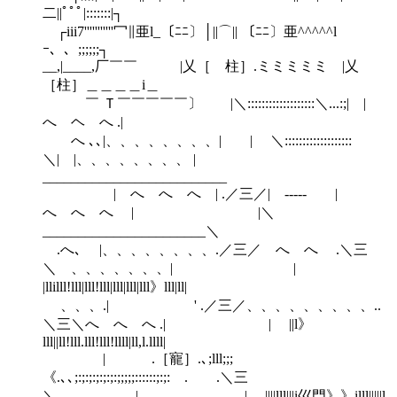
二||ﾟﾟﾟ|:::::::|┐
┌iii7'''''''''''冖∥亜l_〔ﾆﾆ〕│||⌒|| 〔ﾆﾆ〕亜^^^^^l
ｰ、、;;;;;;┐
__,|____,厂￣￣ |乂［ 柱］.ミミミミミ |乂
［柱］＿＿＿＿i＿
￣ Ｔ￣￣￣￣￣〕 |＼:::::::::::::::::::＼...:;| |
へ ヘ へ .|
へ ､､|、、、、、、、、| | ＼:::::::::::::::::::
＼| |、、、、、、、、 |
__________________________
| へ へ へ | .／三／| ----- |
へ へ へ | |＼
_______________________＼
.へ､ |、、、、、、、、.／三／ へ へ .＼三
＼ 、、、、、、、| |
|llilll!lll|lll!lll|lll|lll|lll》lll|ll|
、、、.| ' .／三／、、、、、、、、、..
＼三＼へ へ へ .| | ||l》
lll||ll!lll.lll!lll!llll|ll,l.llll|
| .［寵］.､;lll;;;
《.､､;:;:;:;:;:;:;;;;;::::::;:;: . .＼三
＼.‐ | | ||||lll|||i巛門》》illl|||||l