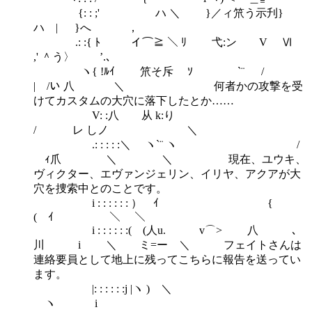
{: : ;' ハ ＼ }／ィ笊う示刋}
ハ | }へ ，
.: :{ ﾄ イ⌒≧ ＼ ﾘ 弋:ン V Ⅵ
,' ＾う〉 ’.､
ヽ{ !ﾙｲ 笊そ斥 ｿ `¨ /
| /い 八 ＼ 何者かの攻撃を受
けてカスタムの大穴に落下したとか……
V: :八 从 k:り
/ レ しノ ＼
.: : : : :＼ ヽ`¨ ヽ /
ｨ爪 ＼ ＼ 現在、ユウキ、
ヴィクター、エヴァンジェリン、イリヤ、アクアが大
穴を捜索中とのことです。
i : : : : : : ） ｲ {
( ｲ ＼ ＼
i : : : : : :( (人u. v⌒> 八 ､
川 i ＼ ミ=ー ＼ フェイトさんは
連絡要員として地上に残ってこちらに報告を送ってい
ます。
|: : : : : :j |ヽ ) ＼ ゝ
ヽ i