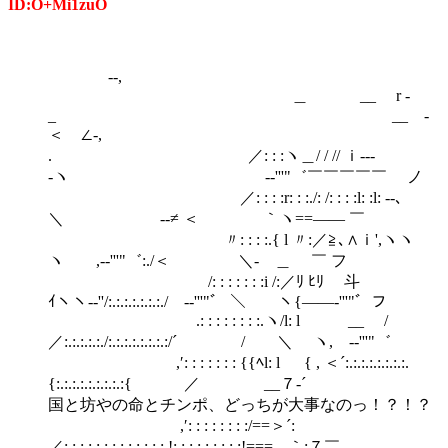
ID:O+Mi1zuO
--,
＿ __ r -
_ __ -
＜ ∠-,
. ／: : :ヽ＿/ / // ｉ---
-ヽ -‐'''"゛￣￣￣￣￣ ノ
／: : : :r: : :./: /: : : :l: :l: --､
＼ --≠ ＜ ｀ヽ==―― ￣
〃: : : :.{ l 〃:／≧､∧ｉ',ヽヽ
ヽ ,-‐'''"゛:./＜ ＼- ＿ ￣ フ
/: : : : : : :i /:／ﾘ ﾋﾘ 斗
ｲヽヽ-‐''/:.:.:.:.:.:.:./ -‐'''"゛ ＼ ヽ{――‐'''"゛フ
.: : : : : : : :.ヽ/l: l __ ゞ/
／:.:.:.:.:./:.:.:.:.:.:.:.:/´ / ＼ ヽ, -‐'''"゛
,′: : : : : : : {{ﾍl: l { , ＜´:.:.:.:.:.:.:.:.
{:.:.:.:.:.:.:.:.:{ ／ __７‐´
国と坊やの命とチンポ、どっちが大事なのっ！？！？
,′: : : : : : : :/==＞´:
／:.:.:.:.:.:.:.:.:.:.:.:.:.!:.:.:.:.:.:.:.:.:!===---｀;７￣