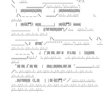
＼ ..:,:.:.. ________________ ﾞ^ﾞ^
＼ ,,,,,,,,,,,,,,,,,／.:,:.:...:,:.:...¨,:.:...:,:.:...¨:
| |ill|lililill|li||lllli| .| |ill|lililill|li||lllli|
.|＼＿＿＿＿.＼ ,,,,,,,,,／:.:..:.. ,:.:...:,:.: :..
,:.:...:,:.
| |il|巛門》ii|||i|_______| |il|巛門》iiiiiii|
__________ | |||'lll'lll|lll||l|lll''|／.:..､ .:,:.:...'....:..
,:.:...:...:.. ,:.:...:...:.. ,:.:...:
____________ |＼__________________＼ .|＼
_______＼.l |ll'lll|ﾞ／ﾞﾞﾞﾞﾞﾞﾞﾞ..:,:.:....´:..,:.:...:,:.:. ...:..
,:.:...:...:.. ,:.:...:...:.. ,:.:...:
＿＿＿＿＼ .| |ﾞ|ll| lll| .lll! ll l!:l.lli| | ∥i|||l|lll|
,,,,,,,,,,,,,,,,ﾉ.:,:.:..' :.. ,:.:...:,:.:...:.. ...:.. ,:.:...:...:.. ,:.:...:...:..
,:.:...:
ﾞ|ll| lll| .lﾞ|ll| lll| | |ll|i|;:|ll|lllli|.lll!.lll 「,,,,,,,,,,,,,,,,,.:...:,:
／:.. ,:.:...:,:.:...:.. ,:.:...:,:.:...:..,:.::..,:.:...:,:.:....:.. ,:.:...:...:..
,:.:...:...:.. ,:.:...:.
..ll)!!llll||ll|《l,.ll| ｜ | lll 巛!門 ^ﾞ／ .:,:.:...:,:.:...:,:.::..
,:.:...:,:.:...:.. ,:.:...:,:.:...:.. ,:.:...:,:.:...:..,:.:...:,:.:...:..,:.:...:,:.:...:..
,:.:...:,:.:...:.. ,:.:...:,:.:...