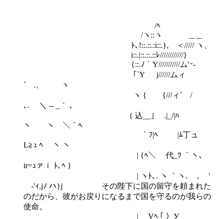
/ﾍ
/ヽ::ヽ ＿＿
ﾄ､!::.::.:i::.}, ＜///// ヽ、
i::.|::.::.::ﾚ////////////}
{::.ﾉ｀Y///////////ム'ｰ-
｢`Y j//////ムィ
´ .、 ヽ
ヽ { {///ィ´ /
､. ＼ ‐- _｀ ､
{ 込__｣￣ .|_/|ﾊ
ヽ ヽ ＼｀ﾍ
｀ﾌ|ﾍ |ﾑ丁ュ
L≧ｭ ﾍ ヽ ヽ
| {ﾍ＼ 代_ﾂ ｀ヽ、
ir=ｭァｉ ﾄ､ﾍ }
| ヽﾄ､. ヽ ｀ヽ. , '
ゞ-'ｨ.jﾉ ハ}j その陛下に国の留守を頼まれた
のだから、彼がお戻りになるまで国を守るのが我らの
使命。
| Vﾍ ｢ ）У