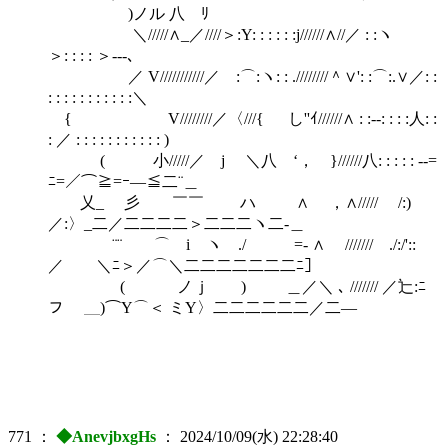
)ノル 八 ﾘ
＼/////∧_／////＞:Y: : : : : :j//////∧//／ : :ヽ
＞: : : : ＞-‐-､
／ V///////////／ゝ:⌒:ヽ: : .////////＾∨': :⌒:.∨／: :
: : : : : : : : : : :＼
{ V////////／〈///{ し''ｲ//////∧ : :-‐: : : :人: :
: ／ : : : : : : : : : : : )
( 小/////／ j ＼八 ‘， }//////八: : : : : -‐=
ﾆ=／⌒≧=ｰ―≦二¨＿
乂_ 彡 ￣￣ ハ ∧ ，∧///// /:)
／:〉_二／二二二二＞二二二ヽ二‐＿
¨¨ ⌒ i ヽ ./ =- ∧ /////// ./:/'::
／ ＼ﾆ＞／⌒＼二二二二二二二ﾆ］
( ノｊ ) ＿／＼ ､ /////// ／辷:ﾆ
フ ＿)⌒Y⌒＜ ミY〉二二二二二二／二―
771
：
◆AnevjbxgHs
：
2024/10/09(水) 22:28:40