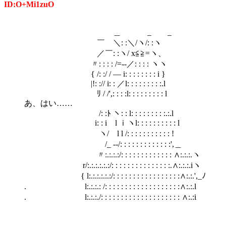
ID:O+Mi1zuO
＿ _ _
￣ ＼: :＼/ヽ/: :ヽ
／￣: :ヽ/ x≦≧=ヽ、
〃: : : : /=‐‐／: : : : ヽヽ
{ /: :/ / ― i: : : : : : : : i }
|!: :// i: : ／l: : : : : : : : :.l
ﾘ / /',: : : :l: : : : : : : : : l
あ、はい……
/: :ﾄ ヽ: : l: : : : : : : : :.:.l
i: : i l ｉヽl: : : : : : : : : : l
ヽ/ l l /: : : : : : : : : : : !
/_ --/: : : : : : : : : : : : :',＿
〃:.:.:.:/: : : : : : : : : : : : : ∧:.:.:.ヽ
r/:.:.:.:.:.:/: : : : : : : : : : : : : : :.∧:.:.:.iヽ
{ l:.:.:.:.:.:/: : : : : : : : : : : : : : : : :∧:.:.',_ﾉ
. l:.:.:.: /: : : : : : : : : : : : : : : : : : :∧:.:.l
. l:.:.:./: : : : : : : : : : : : : : : : : : : : ∧:.:i