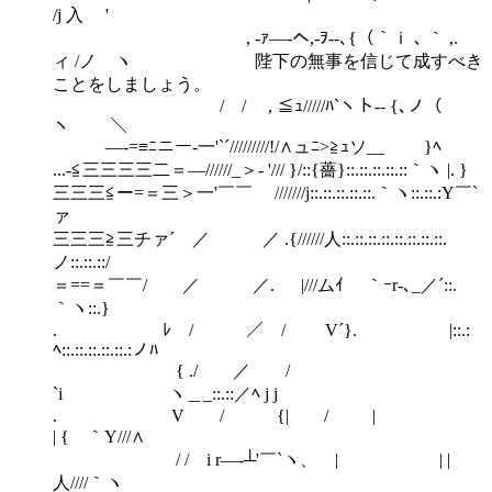
/j 入 '
, -ｧ―‐へ,-ｦ--､{（｀ｉ ､ ｀ ,.
ィ /ノ ヽ 陛下の無事を信じて成すべき
ことをしましょう。
/ / , ≦ｭ/////ﾊ`ヽト-- {､ノ（
ヽ ＼
―-=≡ﾆニー-一'`´/////////!/∧ュﾆ>≧ｭソ__ }ﾍ
...‐≦三三三三二＝―//////_＞- '/// }/::{薔}::.::.::.::.::｀ヽ |. }
三三三≦ー=＝三＞一'￣￣ ///////j::.::.::.::.::.｀ヽ::.::.:Y￣`
ァ
三三三≧三チァ´ ／ ／ .{//////人::.::.::.::.::.::.::.::.
ノ::.::.::/
＝==＝￣￣/ ／ ／. |///ムｲ ｀ｰr-､_／´::.
｀ヽ::.}
. ﾚ / ／ / V´}. |::.:
ﾍ::.::.::.::.::.:ノﾊ
{ ./ ／ /
`i ヽ＿_::.::／ﾍ j j
. V / {| / |
| { ｀Y///∧
/ / i r―‐┴'￣`ヽ、 | | |
人////｀ヽ