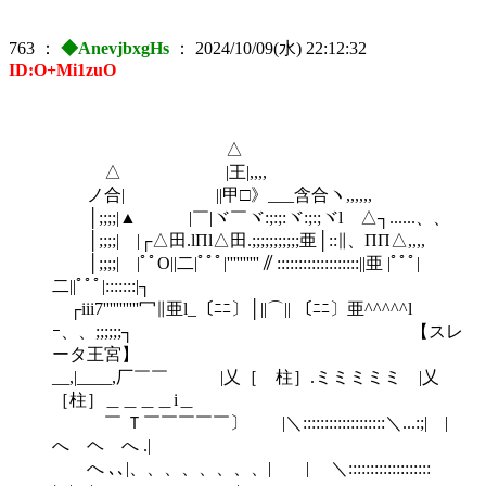
763
：
◆AnevjbxgHs
：
2024/10/09(水) 22:12:32
ID:O+Mi1zuO
△
△ |王|,,,,
ノ合| ||甲□》___含合ヽ,,,,,,
│;;;;|▲ |￣|ヾ￣ヾ:;:;:ヾ:;:;ヾl △┐......、、
│;;;;| |┌△田.lΠl△田.;;;;;;;;;;;亜│::∥、ΠΠ△,,,,
│;;;;| |ﾟﾟO||二|ﾟﾟﾟ|''''''''''∥:::::::::::::::::::||亜 |ﾟﾟﾟ|
二||ﾟﾟﾟ|:::::::|┐
┌iii7'''''''''''冖∥亜l_〔ﾆﾆ〕│||⌒|| 〔ﾆﾆ〕亜^^^^^l
ｰ、、;;;;;;┐ 【スレ
ータ王宮】
__,|____,厂￣￣ |乂［ 柱］.ミミミミミ |乂
［柱］＿＿＿＿i＿
￣ Ｔ￣￣￣￣￣〕 |＼:::::::::::::::::::＼...:;| |
へ ヘ へ .|
へ ､､|、、、、、、、、| | ＼:::::::::::::::::::