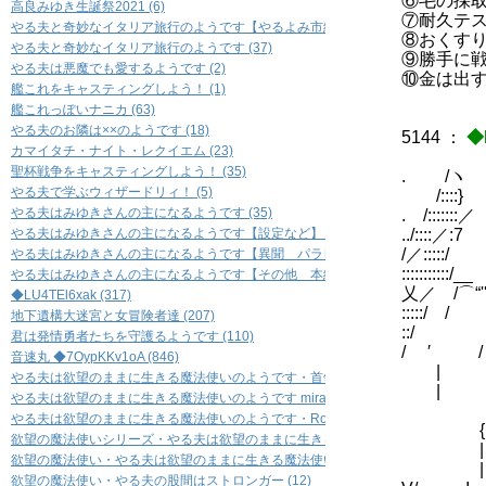
⑥毛の採
高良みゆき生誕祭2021 (6)
⑦耐久テ
やる夫と奇妙なイタリア旅行のようです【やるよみ市編】 (36)
⑧おくす
やる夫と奇妙なイタリア旅行のようです (37)
⑨勝手に
やる夫は悪魔でも愛するようです (2)
⑩金は出
艦これをキャスティングしよう！ (1)
艦これっぽいナニカ (63)
やる夫のお隣は××のようです (18)
5144
：
◆
カマイタチ・ナイト・レクイエム (23)
聖杯戦争をキャスティングしよう！ (35)
. /ヽ
やる夫で学ぶウィザードリィ！ (5)
/::::}
やる夫はみゆきさんの主になるようです (35)
. /:::::::／
やる夫はみゆきさんの主になるようです【設定など】 (14)
../::::／:7
/／:::::/
やる夫はみゆきさんの主になるようです【異聞 パラレル編】 (12)
:::::::::::/__
やる夫はみゆきさんの主になるようです【その他 本編とまったく関係ないもの】 (
乂／ /⌒“''
◆LU4TEl6xak (317)
:::::
地下遺構大迷宮と女冒険者達 (207)
::/
君は発情勇者たちを守護るようです (110)
/ ′ / 
音速丸 ◆7OypKKv1oA (846)
| /
やる夫は欲望のままに生きる魔法使いのようです・首領８ (23)
| /-=
やる夫は欲望のままに生きる魔法使いのようです miracleman's number (13)
/ぇx
やる夫は欲望のままに生きる魔法使いのようです・Rock 'n' Roll (12)
{ {:{
欲望の魔法使いシリーズ・やる夫は欲望のままに生きる魔法使いのようです・ＧＯＧＯ
| 乂
欲望の魔法使い・やる夫は欲望のままに生きる魔法使いのようです米粉麺 (13)
欲望の魔法使い・やる夫の股間はストロンガー (12)