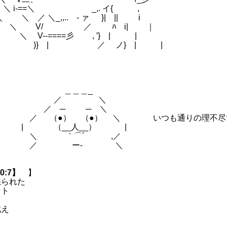
＼ i-==＼ _,. イ{ ,
 ＼_,,.. - ァ }| || i
V/ ／ ﾊ i| ｜
-====彡 , ′} | |
 | ／ ノ} | |
苦労するハメになった件について (48)
＿＿_
／ ＼
 ─ ─ ＼
●） （●） ＼ いつも通りの理不尽で
（__人__） |
 ｀⌒´ ,／
 ー‐ ＼
0:7】
】
怒られた
スト
り
戦え