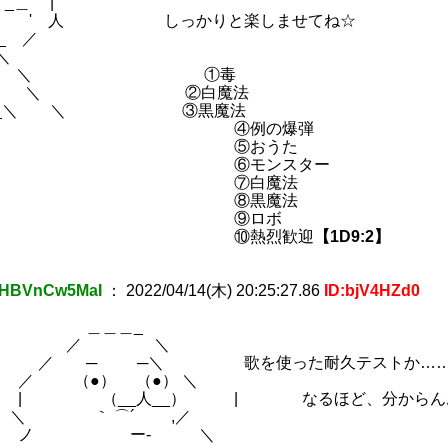
_＿ |
 .| ゝ ' 人 しっかりと楽しませてね☆
 __ ／
 ＼
_＼ ＼ ①毒
-_-≫ 、 ＼ ②白魔法
.:／-_-_＼ ＼ ③黒魔法
④例の爆弾
⑤おうた
モンスター
⑦白魔法
⑧黒魔法
⑨ロボ
⑩熱烈歓迎
【1D9:2】
HBVnCw5MaI
：
2022/04/14(木) 20:25:27.86
ID:bjV4HZd0
＿＿_
／ ＼
 ─＼ 歌を使った耐久テストか……
●） （●） ＼
__人__） | なるほど、分からん
｀ ⌒´ ,／
 ー‐ ＼