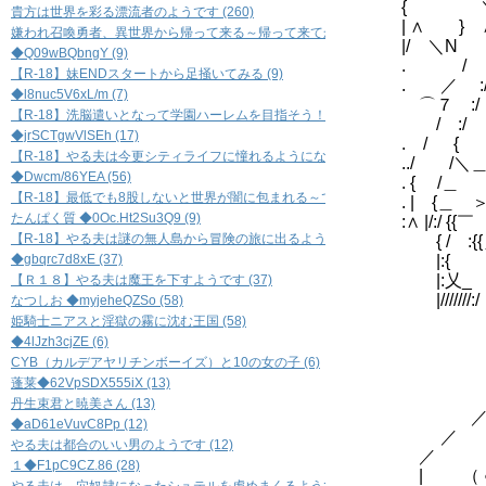
{ ＼ :
貴方は世界を彩る漂流者のようです (260)
| ∧ 
嫌われ召喚勇者、異世界から帰って来る～帰って来てからも騒動に巻き込まれる～ (
|/ ＼
◆Q09wBQbngY (9)
. / 
【R-18】妹ENDスタートから足掻いてみる (9)
. ／ 
◆l8nuc5V6xL/m (7)
⌒７ :/ 
【R-18】洗脳遣いとなって学園ハーレムを目指そう！ (7)
/ :/ 
◆jrSCTgwVlSEh (17)
. / {
【R-18】やる夫は今更シティライフに憧れるようになったようです (17)
../ /＼
◆Dwcm/86YEA (56)
. { /＿ 
【R-18】最低でも8股しないと世界が闇に包まれる～できる夫の恋愛事情(ペルソナ風味
. | {＿ 
たんぱく質 ◆0Oc.Ht2Su3Q9 (9)
:∧ |/:/ {
【R-18】やる夫は謎の無人島から冒険の旅に出るようです (9)
{ / :{
◆gbqrc7d8xE (37)
|:{ :／
|:乂_ ィ
【Ｒ１８】やる夫は魔王を下すようです (37)
|//////
なつしお ◆myjeheQZSo (58)
姫騎士ニアスと淫獄の霧に沈む王国 (58)
◆4lJzh3cjZE (6)
CYB（カルデアヤリチンボーイズ）と10の女の子 (6)
蓬莱◆62VpSDX555iX (13)
＿
丹生束君と暁美さん (13)
／ 
◆aD61eVuvC8Pp (12)
／
やる夫は都合のいい男のようです (12)
／ ノ
１◆F1pC9CZ.86 (28)
| （ ●