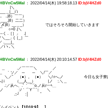
HBVnCw5MaI
：
2022/04/14(木) 19:58:18.13
ID:bjV4HZd0
＼
＿|__i`i
 ..|8）￣￣）
__.|8）二二）
〆|8）__＿_） ではそろそろ開始していきます
=0 .|＼
 --く .［］」 .|
＼__」(［_］￣
.___|_
_／iヽ､＼
(1)
HBVnCw5MaI
：
2022/04/14(木) 20:10:14.57
ID:bjV4HZd0
.／￣￣￣＼ ／
｀ソ／ ─ ─ ＼/￣／
（●）。 （●） ＼/ rへ,ノ 今日も女子寮
| i （__人__） |ノ :.＼＿
、.ﾟ｀ ⌒´o.ノ从rーﾍ＿
 :ﾉ｀⌒Y⌒´:: ＼
:┘ :│ ﾟ
ダムイベント
【1D10:9】
】