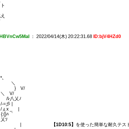
取
スト
り
戦え
す
HBVnCw5MaI
：
2022/04/14(木) 20:22:31.68
ID:bjV4HZd0
19)
*､
/ / ＼
 } V/
＼ V/
ﾚ八乂ﾉ
彡 |
 _ |
}ﾊ ｀
 (12)
ｿ
| |
【1D10:5】
を使った簡単な耐久テス