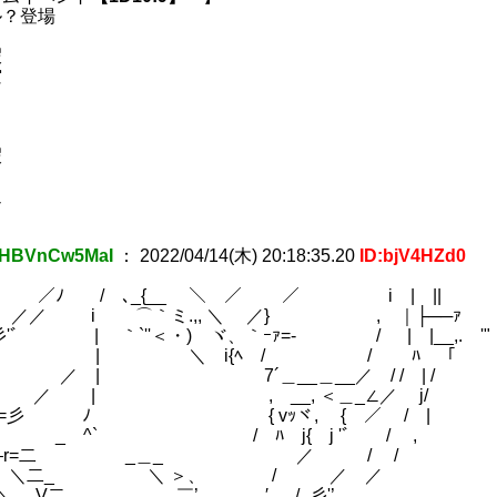
ル？登場
暇
空
暇
迎
HBVnCw5MaI
：
2022/04/14(木) 20:18:35.20
ID:bjV4HZd0
 / ､_{__ ＼ ／ ／ i | ||
 i ⌒｀ミ.,, ＼ ／} , ｜├──ｧ
彡'ﾞ | ｀`''＜・) ヾ、｀ｰｧ=- / | |__,. '"
 '’ | ＼ i{ﾍ / / ﾊ 「
 | 7´＿__＿__／ / / | /
 , __, ＜＿_∠／ j/
==彡 ﾉ { vｯヾ, { ／ / |
 ^` / ﾊ j{ j 'ﾞ / , 昨日
-―r=二 _＿_ ／ / /
_ ＼二_ ＼ ＞、 / ／ ／ その分は今
/ ＼ V二、 ￣’ ′ /_彡'’