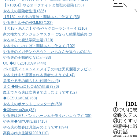
二二＼ 
【R18(G)】やるオークナイトと性獣の冒険 (153)
＼ ＼ ／
やる夫の冒険者生活 (286)
＼ 
【R18】やる夫の冒険・闇鍋あんこ仕立て (53)
＼ V-
やる夫キル子のVRMMO (122)
)}
【Ｒ18・あんこ】やるやらグローランサー４ (110)
家の権力でダンジョンマスターになった結果脳筋共に振り回されて副官共々滅茶苦茶
やるやらの魔法学院生活 (110)
やる夫のこのすば・闇鍋あんこ仕立て (102)
やる夫のメガテンやろうとしたらなんか違うものになったもの (60)
＿
やる夫の王賊的ななにか (83)
UC ◆6FuZQTuOyM (444)
／
パパ活系Ｖｔｕｂｅｒメイ子の中は天真爛漫クソビッチ妻ユリカちゃん (5)
／ （
やる夫は未だ庇護される勇者のようです (4)
| 
勇者やる夫の頼もしい仲間たち (6)
＼
ＵＣ ◆6FuZQTuOyMの短編 (376)
／
魔王できる夫は女勇者で楽しむようです (52)
◆GESU1/dEaE (68)
【
【1D1
やる夫のポケットモンスター赤 (68)
①ついに
◆X9wvyao2cg (38)
②耐久テ
やる夫は淫乱ピンクハーレムを作りたいようです (38)
③おくす
やみ主◆MIYUKi3/ss (715)
④勝手に
やる夫の性春は月並みのようです (394)
⑤お話
高良みゆき生誕祭2019 (10)