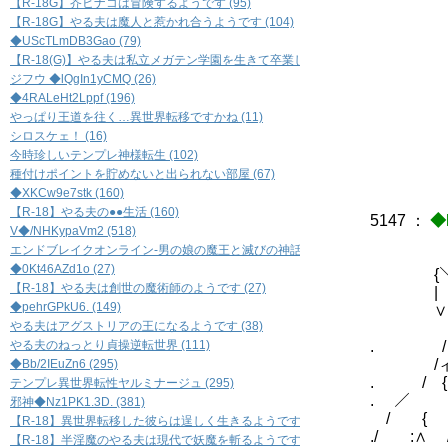
【R-18G】芥ヒナコは冒険するようです (95)
【R-18G】やる夫は魔人と惹かれ合うようです (104)
◆UScTLmDB3Gao (79)
【
【R-18(G)】やる夫は私立メガテン学園を生きて卒業したいようです (79)
ジフウ ◆lQgIn1yCMQ (26)
◆4RALeHt2Lppf (196)
②
やっぱり王道を往く…異世界転移ですかね (11)
③
シロスケェ！ (16)
今時珍しいテンプレ神様転生 (102)
種付けポイントを貯めないと出られない部屋 (67)
◆XKCw9e7stk (160)
【R-18】やる夫の●●生活 (160)
5147
：
◆
V◆/NHKypaVm2 (518)
∧
エンドブレイクオンライン-男の娘の魔王と滅びの神話- (518)
/ 
◆0Kt46AZd1o (27)
{＼ 
【R-18】やる夫は創世の魔術師のようです (27)
| ∧ ／
◆pehrGPkU6. (149)
∨ ∨
やる夫はアグストリアの王になるようです (38)
７
やる夫のねっとり貞操逆転世界 (111)
. 
/ィ
◆Bb/2IEuZn6 (295)
. /
テンプレ異世界転性ヤルミナージュ (295)
. ／ 
邪神◆Nz1PK1.3D. (381)
/ { :
【R-18】異世界転移した彼らは逞しく生きるようです (76)
./ :∧ 
【R-18】半淫魔のやる夫は現代で妖魔を斬るようです (32)