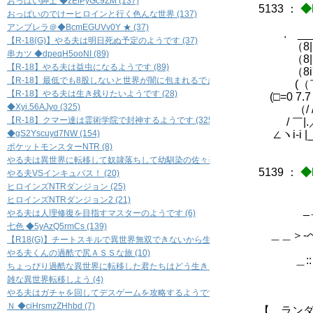
おっぱい紳士 ◆zEfPyGc9ZM (137)
5133
：
◆
おっぱいのでけーヒロインと行く色んな世界 (137)
|
アンブレラ＠◆BcmEGUVv0Y ★ (37)
. _____
【R-18(G)】やる夫は明日死ぬ予定のようです (37)
（8|..
串カツ ◆dpeqH5ooNI (89)
（8| _
【R-18】やる夫は益虫になるようです (89)
（8i´
【R-18】最低でも8股しないと世界が闇に包まれるできる夫の恋愛事情 裏 (45)
(（￣ ○
【R-18】やる夫は生き残りたいようです (28)
(□=0 7.7
◆Xyi.56AJyo (325)
（/ / 
【R-18】クマー達は霊術学院で封神するようです (325)
/ ￣|.／ 
◆gS2Yscuyd7NW (154)
∠ヽi-i |
ポケットモンスターNTR (8)
やる夫は異世界に転移して奴隷落ちして幼馴染の佐々美さんを寝取られるようです 
5139
：
◆
やる夫VSインキュバス！ (20)
ヒロインズNTRダンジョン (25)
＿ 
ヒロインズNTRダンジョン2 (21)
_＿ 
やる夫は人理修復を目指すマスターのようです (6)
＼／ﾟ 
七色 ◆5yAzQ5rmCs (139)
＿＿＞-へ
【R18(G)】チートスキルで異世界無双できないから生き足掻く (37)
.:／从へ
やる夫くんの過酷で尻ＡＳＳな旅 (10)
＿::ノ
ちょっぴり過酷な異世界に転移した君たちはどう生きるのか (39)
.:
雑な異世界転移しよう (4)
やる夫はガチャを回してデスゲームを攻略するようです (49)
Ｎ ◆ciHrsmzZHhbd (7)
【 ラン