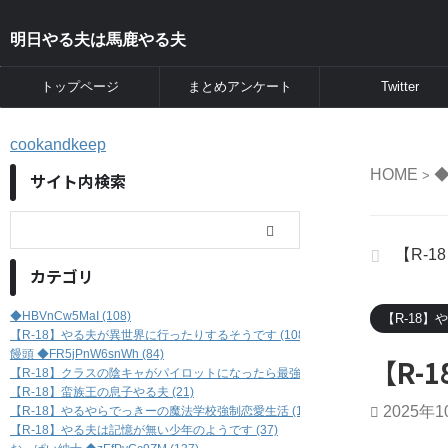
明日やる夫は馬鹿やる夫
トップページ
まとめアンケート
Twitter
cookandkeep
HOME
◆
>
サイト内検索
【R-
カテゴリ
◆HBVnCw5MaI (108)
【R-18
【R-18】やる夫が異世界に行ったりするそうです (108)
饅頭 ◆FR5jPnW6snWh (84)
【R-
【R-18】クラスの陰キャがパイロットになったら最強だった件 (46)
【R-18】蛮族王の息子やる夫 (21)
2025年
【R-18】やるやらでっきーの魔法学校強制恋愛生活 (17)
【R-18】やる夫は記憶が無い少年のようです (37)