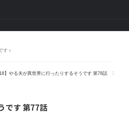
です
>
-18】やる夫が異世界に行ったりするそうです 第78話
です 第77話