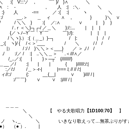
{ V:::ソ , ¨¨¨´ }/ }∧ ＼
} ∧ : ゝ- , 人 :| :＼. ＼
13)
N :} 人 -== ／ :{ :| ヽ ＼
:/ __.＞ ＿ ィ ∧ , } }＼ ∨
:/ / ＼＼ } :{ ／:∧ ∨ | } }
/ .ｒ＜＼}-┐┌-/ ／＿＼ }:/::... | | |
{／ヽﾉ--Y´￣｀Y´￣ ￣}:/}: | | |
 / ＼ヽ}.） :{（＿_）}--┐ / |: | / /
＿_:{ ヽ}/ { /＜＞'___ / ＼ / / /
|） / :/ / }＼＼＞＜___} ／ ＞ ,/ / /
)～ (56)
＞ ./ :/／ / :| ..＼＼＿＞ ´ .＜///∧／
{￣ /_..／:{ | }＞─┬' {////////}
{＿__ ／/ :| | | { |//////:/:|
/:/ /＿＞-r-| |===ミ// // /:|
//::/ {: __{__| ∨ }//// / |
/:/ :/￣￣} ∨ ∨ :|//// / |
＿＿
＼ 【 やる夫歌唱力
【1D100:70】
】
 ＼
 ヽ､_ ＼ いきなり歌えって…無茶ぶりがす
） （● ）. |