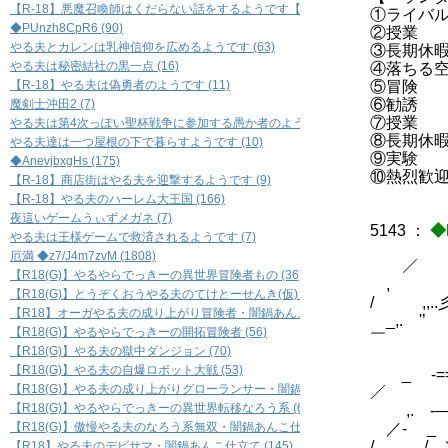
【R-18】悪魔召喚師はくだらない話をするようです【BL】 (7)
①ライバ
◆PUnzh8CpR6 (90)
②授業
やる夫とカレンは乳神信仰を広めるようです (63)
③長期休
やる夫は秘密結社の黒一点 (16)
④落ちる
【R-18】やる夫は偽勇者のようです (11)
⑤冒険
⑥勧誘
魔剣士沖田2 (7)
⑦授業
やる夫は第4次っぽい聖杯戦争に参加する愚か者のようです (5)
⑧長期休
やる夫達は一つ屋根の下で暮らすようです (10)
⑨実験
◆AnevjbxgHs (175)
⑩熱烈歓
【R-18】商店街はやる夫を迎撃するようです (9)
【R-18】やる夫のハーレム大王国 (166)
夜這いゲームうぃずメガネ (7)
5143
：
◆
やる夫は王様ゲームで救済されるようです (7)
厄満 ◆z7/J4m7zvM (1808)
／ ／ﾉ
【R18(G)】やるやらでっきーの異世界冒険者もの (36)
, ／／
【R18(G)】とうぞくおうやる夫のてけとーせんき(仮) (33)
/ ,,..
【R18】オーガやる夫の成り上がり冒険者・闇鍋あんこ仕立て (67)
_,.
【R18(G)】やるやらでっきーの開拓冒険者 (56)
￣ ／
【R18(G)】やる夫の獄中ダンジョン (70)
／ |
【R18(G)】やる夫の自爆ロボット大戦 (53)
_ -
【R18(G)】やる夫の成り上がりグローランサー・闇鍋あんこ仕立て (42)
／ _
【R18(G)】やるやらでっきーの異世界転移なろう系 (61)
,. 
【R18(G)】傲慢やる夫のなろう系無双・闇鍋あんこ仕立て (118)
／- 
/__ 
【R18】やる夫のデビサマ・闇鍋あんこ仕立て (145)