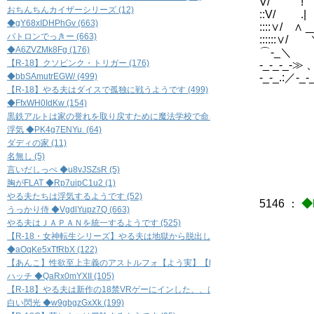
V/ ! 
おちんちんカイザーシリーズ (12)
::V/
◆gY68xIDHPhGv (663)
::::∨/ ∧
パトロンでっきー (663)
::::::∨/
◆A6ZVZMk8Fg (176)
⌒-
【R-18】クソピンク・トリガー (176)
-_-_
◆bbSAmutrEGW/ (499)
-_-_
【R-18】やる夫はダイスで孤独に戦うようです (499)
◆FfxWH0IdKw (154)
⑥
黒鉄アルトは家の誉れを取り戻すために魔法学校で命を賭すようです (154)
浮気 ◆PK4g7ENYu. (64)
ダディの家 (11)
名無し (5)
言いだしっぺ ◆u8vJSZsR (5)
胸がFLAT ◆Rp7uipC1u2 (1)
やる夫たちは浮気するようです (52)
5146
：
◆
うっかり侍 ◆VgdlYupz7Q (663)
やる夫はＪＡＰＡＮを統一するようです (525)
＿
【R-18・女神転生シリーズ】やる夫は地獄から脱出したいそうです (138)
◆aOqKe5xTfRbX (122)
／ ─
【あんこ】性欲至上主義のアストルフォ【よう実】【R-18】 (122)
／ （
ハッチ ◆QaRx0mYXII (105)
| （
【R-18】やる夫は新作の18禁VRゲーにインした、、はず…… (105)
＼ 
白い閃光 ◆w9gbgzGxXk (199)
ノ