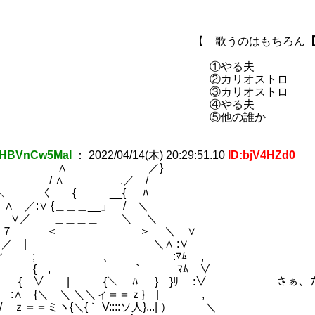
 歌うのはもちろん
【
①やる夫
カリオストロ
カリオストロ
④やる夫
⑤他の誰か
HBVnCw5MaI
：
2022/04/14(木) 20:29:51.10
ID:bjV4HZd0
 ／}
∧ .／ /
〈 {＿＿＿__{ ﾊ
:∨ {＿＿＿__」 / ＼
／ ＿＿＿＿ ＼ ＼
 ＜ ＞ ＼ ∨
/ ／ | ＼∧ :∨
 ; 、 :ﾏﾑ ,
 { { , ￣￣｀ ﾏﾑ ∨
{ ∨ | {＼ ﾊ } }ﾘ :∨ さぁ、たく
∧ {＼ ＼ ＼＼ィ＝＝ｚ} |_ ,
/ ｚ＝＝ミヽ{＼{｀ V::::ソ人}...| ） ＼