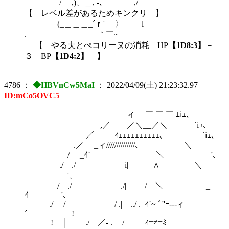
/ ,)、＿, -､_ ,/￣ ￣
【 レベル差があるためキンクリ 】
(_＿＿＿_´ｒ' 〉 l
. | ｀￣~ |
【 やる夫とぺコリーヌの消耗 HP
【1D8:3】
－
３ BP
【1D4:2】
】
4786
：
◆HBVnCw5MaI
：
2022/04/09(土) 21:23:32.97
ID:mCo5OVC5
_ィ ￣ ￣ ￣ ｴiｭ、
,／ ／＼__／＼ `iｭ、
／ _ｨｪｪｪｪｪｪｪｪｪｪ、 `iｭ、
.／ _ィ//////////////､ ＼
/ _ｲ´￣￣￣￣￣￣￣￣＼ '、
./ ./ i| ∧ ＼
____ '、
/ ./ ./| / ＼ _
ｲ '、
./ / / .| ../ ._ｨ´~ ﾞ''ｰ---ィ
´ |!
|! │ ./ ／- .| / _ｨ=≠=ﾐ