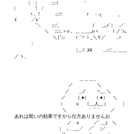
| | ;:::! '
| ! /
ヽ、! ;:::! ｒ - .┐ _
ｲ ／ﾚ´
`＼ ;:::', ﾉ _,,ｨ´ | .／
＼ ;::::.＞o 。＿＿__,,o＜ ｌ／`ｭ。
＼{`;:: ｒ´＾ｌ_＼V／ ,ｒ
〉
|＿// .)0( ...:::',＿＿__
／ヽ、
＿＿＿_
／ ＼
／ _ノ ヽ__ ＼
／ （ ●） （ ●） ＼
| u （__人__） |
＼ ｀⌒ ´ ／
あれは呪いの効果ですから仕方ありませんお
／ u ／´ __) ＼
| ､＿__／ ／´ |／