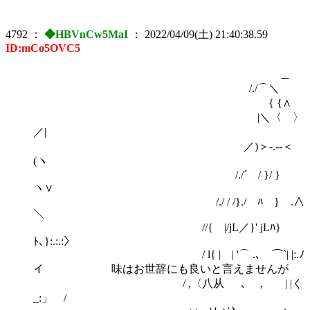
4792
：
◆HBVnCw5MaI
：
2022/04/09(土) 21:40:38.59
ID:mCo5OVC5
＿
/./⌒＼
{ {∧
|＼〈 〉
／|
／)＞-.‐-＜
(ヽ
/./´ / }/ }
ヽ∨
/./ / /}./ ﾊ } .∧
＼
//{ |/jL／}' jLﾊ}
ﾄ､}:.:.:〉
/ l{ | | '⌒ .､ ⌒`| |:.ﾉ
イ 味はお世辞にも良いと言えませんが
/ ,〈八从 ､ , | |く
_:」 /