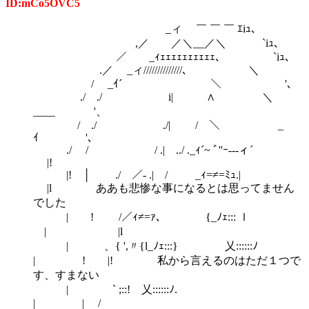
ID:mCo5OVC5
_ィ ￣ ￣ ￣ ｴiｭ、
,／ ／＼__／＼ `iｭ、
／ _ｨｪｪｪｪｪｪｪｪｪｪ、 `iｭ、
.／ _ィ//////////////､ ＼
/ _ｲ´￣￣￣￣￣￣￣￣＼ '、
./ ./ i| ∧ ＼
____ '、
/ ./ ./| / ＼ _
ｲ '、
./ / / .| ../ ._ｨ´~ ﾞ''ｰ---ィ´
|!
|! │ ./ ／- .| / _ｨ=≠=ﾐｭ.|
|l ああも悲惨な事になるとは思ってません
でした
| ! /／ｨ≠=ｧ、 {_ﾉｪ::: ｌ
ゞ| |l
| ゝ、{ ',〃{l_ﾉｪ:::} 乂::::::ﾉ
| ! |! 私から言えるのはただ１つで
す、すまない
| ` ;::! 乂::::::ﾉ.
| | /