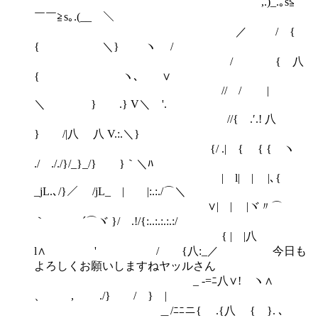
,.)_.｡s≦￣
￣￣≧s｡.(__ ＼
／ / {
{ ＼} ヽ /
/ { 八
{ ヽ､ ∨
// / |
＼ } .} V＼ '.
//{ .′.! 八
} /|八 八 V.:.＼}
{/ .| { { { ヽ
./ ././}/_}_/} }｀＼ﾊ
| l| | |､{
_jL.､/}／ /jL_ | |:.:./⌒＼
∨| | |ヾ〃⌒
｀ ´⌒ヾ }/ .!/{:..:.:.:.:/
{ | |八
l∧ ' / {八:_／ 今日も
よろしくお願いしますねヤッルさん
_ -=ﾆ八∨! ヽ∧
、 , ./} / } |
＿/ﾆﾆニ{ .{八 { }. ､