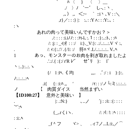
ゝ` ﾊ 〈 } 〈 〉__
./ 〉ﾉ `ーﾞ し-､: 丶、
,､） ,．＜:~￣｀ ::i丶､V : :＼
,r}／: : :} |: :､: :Y∧: : :Y:.､ :
:ヽ
あれの肉って美味いんですかお？＞
./: : : : :i.iﾉﾉ: : :ｧt-l､:.１: : :}:..:ﾄ､: :ﾊ
/: :j: : _ｨ|彳: : :/ i:}._V:}: .:/..:...:.Vヾ :､
. /: ｨ:{:.:'/ .{/1: :/ 符ﾊヾ.L/..:..:..:.. V..ﾍ
1 あっ、モンスターのお肉を剥ぎ取れましたよ
.'.:/.{ :{:/ r'R ﾚ'ﾞ せﾟﾘ }: ￣l`
丶:..}:..:.ヽ
{/ l :lﾍ.《 均 ,,,. .ﾞ:/ : i }:}:.
ﾉ:.:..:..:ﾍ
.i{ {: :i:ﾊ ,, ′ /ｨ: : :/ノ└:ミ:.:.:..:.
ノ 【 肉質ダイス 当然まずい
【1D100:27】
意外と美味い 】
. |: .:N:} ､..ノ ´j : :/i: :{: : : :
`''´:ﾍ
{_,.rくiヽ. /: :ｲ: !: :ﾍ : : : :
: :i:.ﾍ
_f＾フ ヾ> 、 .ィ7ノ...L:i:,／⌒