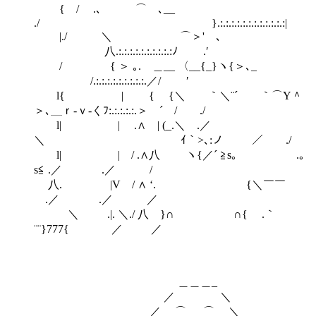
{ / .､ ⌒ゝ､__
./ }.:.:.:.:.:.:.:.:.:.:.:.:|
|./ ＼ ⌒＞'ゝ､
八.:.:.:.:.:.:.:.:.:.:ﾉ .′
/ { ＞ ｡. ＿__ 〈__{_}ヽ{＞､_
/.:.:.:.:.:.:.:.:.:.／/ ′
l{ | { {＼ ｀＼¨´ ｀⌒Y＾
＞､＿ｒ‐ｖ‐くﾌ:.:.:.:.:.＞ ´ / ./
l| | .∧ | (_.＼ .／
＼ ｲ｀>､:ノ ／ ./
l| | / .∧八 ヽ{／´ ≧s｡ .｡
s≦ .／ .／ /
八. |V / ∧ ‘. {＼￣￣
.／ .／ ／
＼ .|. ＼./ 八 }∩ ∩{ .｀
¨¨}777{ ／ ／
＿＿＿_
／ ＼
／ ⌒ ⌒ ＼