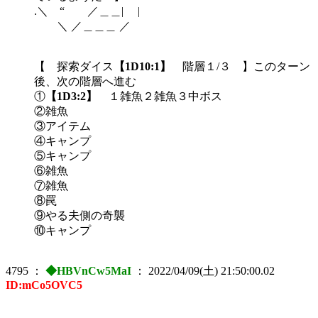
.＼ “ ／＿＿| |
＼ ／＿＿＿ ／
【 探索ダイス
【1D10:1】
階層１/３ 】このターン
後、次の階層へ進む
①
【1D3:2】
１雑魚２雑魚３中ボス
②雑魚
③アイテム
④キャンプ
⑤キャンプ
⑥雑魚
⑦雑魚
⑧罠
⑨やる夫側の奇襲
⑩キャンプ
4795
：
◆HBVnCw5MaI
：
2022/04/09(土) 21:50:00.02
ID:mCo5OVC5