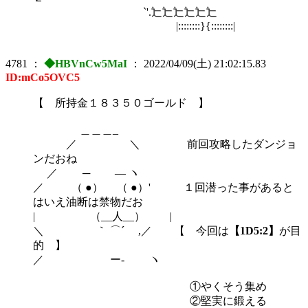
`'.辷辷辷辷辷辷 ゝ
|::::::::}{::::::::|
4781
：
◆HBVnCw5MaI
：
2022/04/09(土) 21:02:15.83
ID:mCo5OVC5
【 所持金１８３５０ゴールド 】
＿＿＿_
／ ＼ 前回攻略したダンジョ
ンだおね
／ ─ ― ヽ
／ （ ●） （ ●）' １回潜った事があると
はいえ油断は禁物だお
| （__人__） |
＼ ｀ ⌒´ ,／ 【 今回は
【1D5:2】
が目
的 】
／ ー‐ ヽ
①やくそう集め
②堅実に鍛える