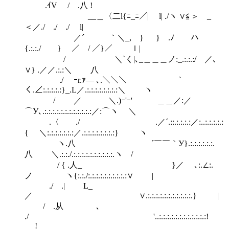
.ｲV / .八 !
__＿〈二l{ﾆ_ﾆ／| l| ./ヽ ∨≦＞ _
＜／./ ./ ./ l|
／´ ｀＼_, } } .ﾉ ハ
{.:.:./ } ／ / ／}／ ｌ|
/ ＼`く|､_＿＿＿ノ:_.:.:.:/ ／､
∨} .／／.:.:＼ 八
./ ｰr.ｧ― ､.＼＼＼ ｀
く.∠:.:.:.:.:}_.L／.:.:.:.:.:.:.:.:＼ ヽ
/ ／ ＼.)ｰ'ｰ' ＿＿／:／
⌒У､.:.:.:.:.:.:.:.:.:.:.:.:／:⌒ヽ ＼
.〈 ./ .／´.::.:.:.:.:／:..:.:.:.:.:
{ ＼:.:.:.:.:.:.:／.:.:.:.:.:.:.:.:} ヽ
ヽ.八 ´￣￣｀У}.:.:.:.:.:.:.
八 ＼.:.:./.:.:.:.:.:.:.:.:.:.:.ヽ /
/ { .人_ }／ ゝ､:.∠:.
ノ ヽ{:.:./:.:.:.:.:.:.:.:.:.:∨ |
./ .| L_
／ ∨.:.:.:.:.:.:.:.:.:.:.:.} |
/ .从 ゝ､
./ '..:.:.:.:.:.:.:.:.:.:.:.:!
!