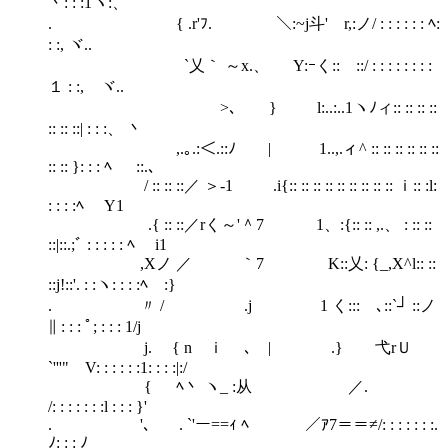
丶: : :1ヽ:、
. { .r'ﾌ. ＼:~j斗' r,:ノ/ : : : : : : ﾍ:
: :, ヾ..
`乂｀ ～x.、 Y:ｰく:: ::/ : : : : : : : :
１ : :, ヾ..
>､ } l:..:..1ヽﾉィ:: :: :: ::
:: :: ::| : : :、 丶
,.｡.:＜.::ﾉ | 1..,.ィ^ :: :: :: :: :: ::
:: :: }: : : ﾍ ::.、
/ :: :: ::／ ＞‐1 .i{:: :: :: :: :: :: :: :: :: ｉ:: :l:
: : : :ﾍ Y1
.{ :: ::／rく～'＾7 1、:{:: :: ,.、 : :: ::
::|::.;ﾞ : : : : : ﾍ i1
,Xノ ／ ｀7 K::乂: {_,X^l:: ::
::j!::'. : :ヽ: : : :ﾍ :}
. 〃 / .j 1 く:::ゝ､::`┘ ::ノ
∥ : : : ﾟ; : : : 1/j
j. { n ｉ ､ | .} 弋rＵ
`'''" V: : : : : :1: : : :|:/
{ ﾍ丶 ヽ_ :从 ／.
/: : : : : : :l : : : }'
. '、 . `'ー==ｨ ﾍ ／ｱ7＝＝≠/: : : : : : :.
ﾉ: : : ﾉ