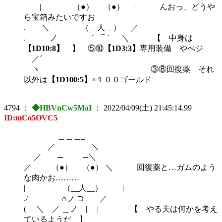
| （●） （●） | んおっ、どうや
ら宝箱みたいですお
. ＼ （__人__） ／
. ノ ｀ ⌒´ ＼ 【 中身は
【1D10:8】
】 ⑤⑩
【1D3:3】
専用装備 やぺジ
／´
ヽ ③⑧回復薬 それ
以外は
【1D100:5】
×１００ゴールド
4794
：
◆HBVnCw5MaI
：
2022/04/09(土) 21:45:14.99
ID:mCo5OVC5
＿＿＿_
／ ＼
／ ─ ─＼
／ （●） （●） ＼ 回復薬と…ガムのよう
な肉かお………
| （__人__） |
./ ∩ノ ⊃ ／
( ＼ ／ ＿ノ | | 【 やる夫は何かを考え
ているようだ 】