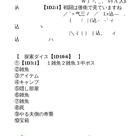
W 丿>､ _ , ﾚﾘ Λ 人h
从
【1D2:1】
戦闘は後衛で見ていますね
／ `＞气三 ﾉ ／ Lv込― 、
{ / | {込 - - ' ィ
込 ヽ
|＼ {（ ）｛ 込、 ィ
込 ハ
【 探索ダイス
【1D10:6】
】
①
【1D3:1】
１雑魚２雑魚３中ボス
②雑魚
③アイテム
④キャンプ
⑤隠し部屋
⑥雑魚
⑦雑魚
⑧罠
⑨やる夫側の奇襲
⑩宝箱