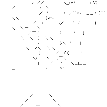
∠ .／／ ＼_/ // / ヽ V〉､
／ ヽ ＼
／ / / ／⌒＞､ ＿＿ｒく⌒
＼＼ }≧=-
／ / ./／ / / {
＼ ＼ ー ┐ ＼|
／´￣ / 〈 ./ {
| ＼ ＼ } ＼ ＼
/ {/＼ / .|
| ＼ ∨＼ ＼ ＼
{ ／ ./`く .!
| ＼/ ヽ }￣＼
| .／ / ＼＿|＿＿
＿.! ヽ ∨/
＿＿__
／ ＼
. ／ ＼
. ／ ― ー ＼