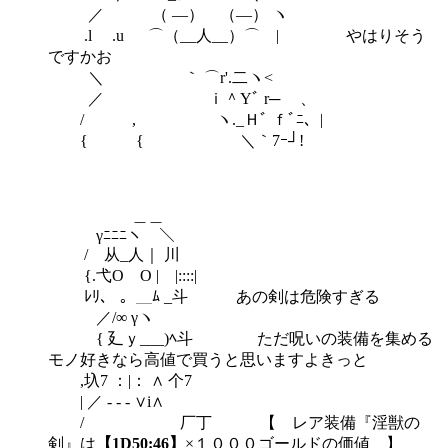
／ （ ―） （―） ヽ
.l .u ⌒（__人__）⌒ | やはりそう
ですかお
＼ ｀ ⌒r'.二ヽ<
／ ｉ＾Yﾞ r─ ゝ、
/ , ヽ._Ｈﾞ ｆﾞﾆ、|
{ { ＼｀7ｰ┘!
＿＿
γﾆﾆﾆヽ ＼
/ 从_人｜ 川
{.弋O O | |::::|
ﾚﾘ、 。＿ﾑ _斗 あの剣は危険すぎる
／/∞ γヽ
{ 廴ｙ___)ﾍ斗 ただ呪いの装備を集める
モノ好きなら高値で買うと思いますよきっと
,圦7 ：|： ∧ 个7
| ／ ‐ ‐ ‐ ∨i∧
/ 厂丁 【 レア装備『淫獣の
剣』は
【1D50:46】
×１０００ゴールドの価値 】