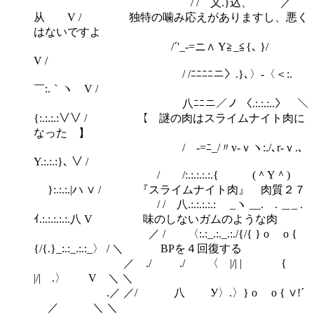
/ / 乂.}込、 ／
从 V / 独特の噛み応えがありますし、悪く
はないですよ
/´'_-=ニ∧ Y≧_≦{､ }/
V /
/ /ﾆﾆﾆﾆニ〉.}､〉-〈＜:.
￣:.｀ヽ V /
八ﾆﾆニ／ノ 〈.:.:.:..〉 ＼
{:.:.:.:∨∨ / 【 謎の肉はスライムナイト肉に
なった 】
/ゝ-=ﾆ_/〃v-ｖヽ:./､r‐ｖ.､
Y.:.:.:}､ ∨ /
/ /:.:.:.:.:.{ (＾Y＾)
}:.:.:.|ハ ∨ / 『スライムナイト肉』 肉質２７
/ / 八.:.:.:.:.:ゝ _ヽ __.ゝ. ＿_ .
ｲ.:.:.:.:.:.八 V 味のしないガムのような肉
／ / 〈:.:_.:._.:./{/{ } o o {
{/{.}_:.:_.:.:_〉 / ＼ BPを４回復する
／ ./ ./ 〈 |/| | {
|/| .〉 V ＼ ＼
.／ ／/ 八 У〉.〉} o o { ∨!´
／ ＼ ＼