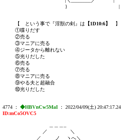
|＼________／ |
} |
【 という事で『淫獣の剣』は
【1D10:6】
】
①喋りだす
②売る
③マニアに売る
④ジータから離れない
⑤光りだした
⑥売る
⑦売る
⑧マニアに売る
⑨やる夫と超融合
⑩光りだした
4774
：
◆HBVnCw5MaI
：
2022/04/09(土) 20:47:17.24
ID:mCo5OVC5
＿＿＿_
／ ＼
／ _ノ ヽへ＼