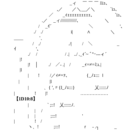
_ィ ￣ ￣ ￣ ｴiｭ、
,／ ／＼__／＼ `iｭ、
／ _ｨｪｪｪｪｪｪｪｪｪｪ、 `iｭ、
.／ _ィ//////////////､ ＼
/ _ｲ´￣￣￣￣￣￣￣￣＼ '、
./ ./ i| ∧ ＼
____ '、
/ ./ ./| / ＼ _
ｲ '、
./ / / .| ../ ._ｨ´~ ﾞ''ｰ---ィ´
|!
|! │ ./ ／- .| / _ｨ=≠=ﾐｭ.|
|l
| ! /／ｨ≠=ｧ、 {_ﾉｪ::: ｌ
ゞ| |l
| ゝ、{ ',〃{l_ﾉｪ:::} 乂::::::ﾉ
| ! |! ………………
【1D10:8】
| ` ;::! 乂::::::ﾉ.
| | /
| | ;:::! '
| ! /
ヽ、! ;:::! ｒ - .┐ _