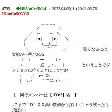
4755
：
◆HBVnCw5MaI
：
2022/04/09(土) 20:21:05.76
ID:mCo5OVC5
＿＿＿_
／ ＼
／ ─ ─ ＼
／ （●） （●） ＼
| （__人__） |
＼ ｀ ⌒´ ,／ 強くなるには
実戦が一番だおね
/⌒ヽ ー‐ ｨヽ
/ ,⊆ニ_ヽ、 | ということでダ
ンジョンに行くことにしますお
/ ／ r─--⊃、 |
| ヽ,.ｲ ｀二ﾆﾆうヽ. |
【 同行メンバーは
【1D3:2】
名 】
↓７まで１D１００高い数値から採用（キャラ被ったら
飛ばす）