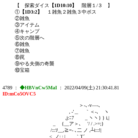
【 探索ダイス
【1D10:10】
階層１/３ 】
①
【1D3:2】
１雑魚２雑魚３中ボス
②雑魚
③アイテム
④キャンプ
⑤次の階層へ
⑥雑魚
⑦雑魚
⑧罠
⑨やる夫側の奇襲
⑩宝箱
4789
：
◆HBVnCw5MaI
：
2022/04/09(土) 21:30:41.81
ID:mCo5OVC5
＞-､-v―-､
, -'＿ ｀＜-､ ヽ
,j:ﾆ7 ￣_ ヽヽ} } i,|
_ {__ア＞､ ゝ'/ / .>=;}
/:::ｿ__,≧=- ､二 ノ ,┴i:::!|
<_ノ: : | ｀T´