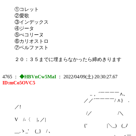
①コレット
②愛歌
③インデックス
④ジータ
⑤ぺコリーヌ
⑥カリオストロ
⑦ベルファスト
２０：３５までに埋まらなかったら締めきります
4765
：
◆HBVnCw5MaI
：
2022/04/09(土) 20:30:27.67
ID:mCo5OVC5
..， ´￣￣￣￣∧､
／／´￣￣￣￣/ ∧} .
／!
/／ /＼
V /-〈 |､／|
{′ |＼_) (_ﾉ
__.ゝ_' (_} / ､