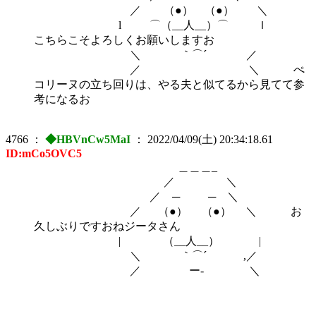
／ （●） （●） ＼
l ⌒（__人__）⌒ ｌ
こちらこそよろしくお願いしますお
＼ ｀⌒´ ／
／ ＼ ぺ
コリーヌの立ち回りは、やる夫と似てるから見てて参
考になるお
4766
：
◆HBVnCw5MaI
：
2022/04/09(土) 20:34:18.61
ID:mCo5OVC5
＿＿＿_
／ ＼
／ ─ ─ ＼
／ （●） （●） ＼ お
久しぶりですおねジータさん
| （__人__） |
＼ ｀⌒´ ,／
／ ー‐ ＼