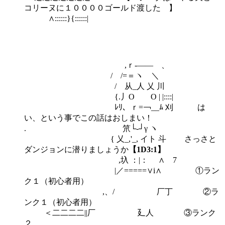
コリーヌに１００００ゴールド渡した 】
∧::::::}{::::::|
,ｒ-―― 、
/ /=＝ヽ ＼
/ 从_人 乂 川
{.丿O O | |::::|
ﾚﾘ、ｒ=￢__ﾑ 刈 は
い、という事でこの話はおしまい！
. 笊└‐┘γ ヽ
{ 乂_,'_, イト 斗 さっさと
ダンジョンに潜りましょうか
【1D3:1】
,圦 ：|： ∧ 7
|／=====∨i∧ ①ラン
ク１（初心者用）
,、/ 厂丁 ②ラ
ンク１（初心者用）
＜二二二二||厂 廴人 ③ランク
２