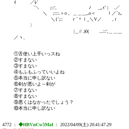
ｲ ／ﾚ´
`＼ ;:::', ﾉ _,,ｨ´ | .／
＼ ;::::.＞o 。＿＿__,,o＜ ｌ／`ｭ。
＼{`;:: ｒ´＾ｌ_＼V／ ,ｒ
〉
|＿// .)0( ...:::',＿＿__
／ヽ、
①舌使い上手いっスね
②すまない
③すまない
④もふもふっていいよね
⑤本当に申し訳ない
⑥剣が悪いよ～剣が
⑦すまない
⑧すまない
⑨悪くはなかったでしょう？
⑩本当に申し訳ない
4772
：
◆HBVnCw5MaI
：
2022/04/09(土) 20:41:47.29