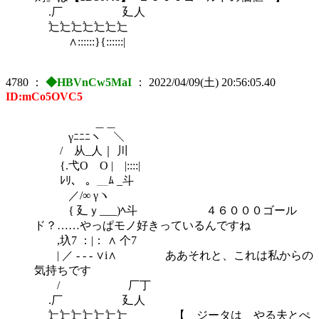
.厂 廴人
辷辷辷辷辷辷辷ゝ
∧::::::}{::::::|
4780
：
◆HBVnCw5MaI
：
2022/04/09(土) 20:56:05.40
ID:mCo5OVC5
＿＿
γﾆﾆﾆヽ ＼
/ 从_人｜ 川
{.弋O O | |::::|
ﾚﾘ、 。＿ﾑ _斗
／/∞ γヽ
{ 廴ｙ___)ﾍ斗 ４６０００ゴール
ド？……やっぱモノ好きっているんですね
,圦7 ：|： ∧ 个7
| ／ ‐ ‐ ‐ ∨i∧ ああそれと、これは私からの
気持ちです
/ 厂丁
.厂 廴人
辷辷辷辷辷辷辷ゝ 【 ジータは やる夫とぺ