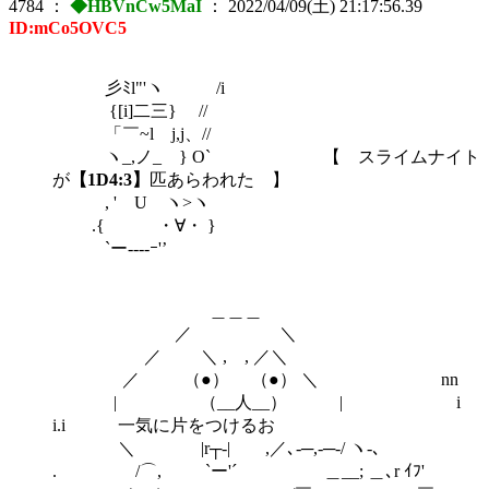
4784
：
◆HBVnCw5MaI
：
2022/04/09(土) 21:17:56.39
ID:mCo5OVC5
彡ﾐl"'ヽ /i
{[i]二三} //
「￣~l j,j、//
ヽ_,ノ_ } O` 【 スライムナイト
が
【1D4:3】
匹あらわれた 】
, ' U ヽ>ヽ
.{ ・∀・ }
`ー----ｰ'’
＿＿＿
／ ＼
／ ＼ , , ／＼
／ （●） （●） ＼ nn
| （__人__） | i
i.i 一気に片をつけるお
＼ |r┬-| ,／､-─,‐─‐/ ヽ-､
. /⌒, `ー'´ ＿__; ＿､r ｲﾌ'