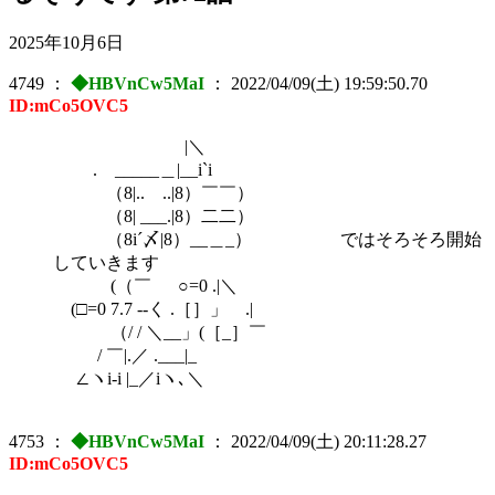
2025年10月6日
4749
：
◆HBVnCw5MaI
：
2022/04/09(土) 19:59:50.70
ID:mCo5OVC5
|＼
. _____＿|__i`i
（8|.. ..|8）￣￣）
（8| ___.|8）二二）
（8i´〆|8）__＿_） ではそろそろ開始
していきます
(（￣ ○=0 .|＼
(□=0 7.7 --く .［］」 .|
（/ / ＼__」(［_］￣
/ ￣|.／ .___|_
∠ヽi-i |_／iヽ､＼
4753
：
◆HBVnCw5MaI
：
2022/04/09(土) 20:11:28.27
ID:mCo5OVC5