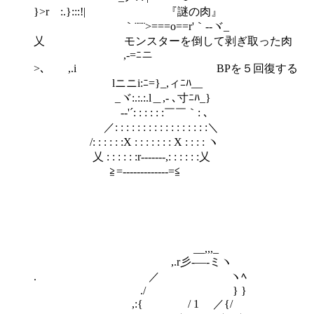
}>rゝ:.}:::!| 『謎の肉』
｀¨¨¨>===o==r'｀--ヾ_
乂 モンスターを倒して剥ぎ取った肉
,-=ﾆニ
>､ ,.i BPを５回復する
lニニi:ﾆ=}_,ィﾆﾊ__
_ヾ:.:.:.l＿,- ､寸ﾆﾊ_}
ゝ--'´: : : : : :￣￣｀: ､
／: : : : : : : : : : : : : : : : :＼
/: : : : : :X : : : : : : : X : : : : ヽ
乂 : : : : : :r-------,: : : : : :乂
≧=-------------=≦
__,,,_
,.r彡-―-ミヽ
. ／ ヽﾍ
./ } }
,:{ / 1 ／{/