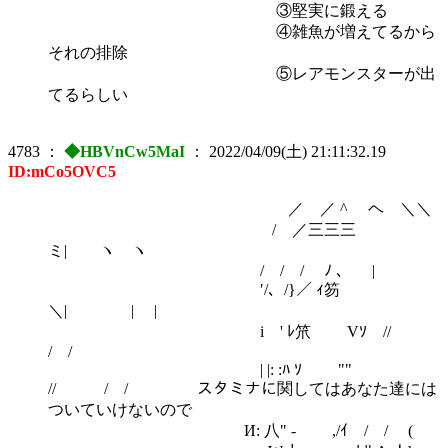
③堅実に鍛える
④雑魚が増えてるから
それの排除
⑤レアモンスターが出
てるらしい
4783
：
◆HBVnCw5MaI
：
2022/04/09(土) 21:11:32.19
ID:mCo5OVC5
／ ／ ^ ヘ ＼＼
/ ／三三三
ミ| ヽ ヽ
/ / / ﾉ 、 |
′/、/}／ ｨ笏
＼| | |
i ' ﾚ笊 Vｿ //
/ /
| |: :ﾊ ｿ ""
// / / スタミナに関してはあなた達には
ついていけないので
И: 八" - ,/ｲ / / (