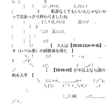
ｭ、.| |l
| ! /／_ｨ≠=ｧ、 {_ﾉｪ:::ｌ ゞ
| |l 私居なくてもいいんじゃないか
って位あっさり終わりましたね
| ゝ、{ :',〃{l_ﾉｪ:::} 乂:::::ﾉ .
| ! |!
| ` ;:::! 乂::::::ﾉ.
| | /
| | ;:::! '
| ! / 【 ３人は
【3D10:21(4+9+8)】
－
９（レベル差）の経験値を得た 】
ヽ、! ;:::! ｒ - .┐ _
ｲ .／ﾚ´
`＼ ;:::', ﾉ _,,ｨ´ | .
／ 【
【1D10:10】
が８以上なら謎の
肉を入手 】
＼ ;::::.＞o 。＿＿__,,o＜ ｌ／`ｭ。
＼{`;:: ｒ´＾ｌ_＼V／ ,ｒ
〉
|＿// .)0( ...:::',＿＿__
／ヽ、