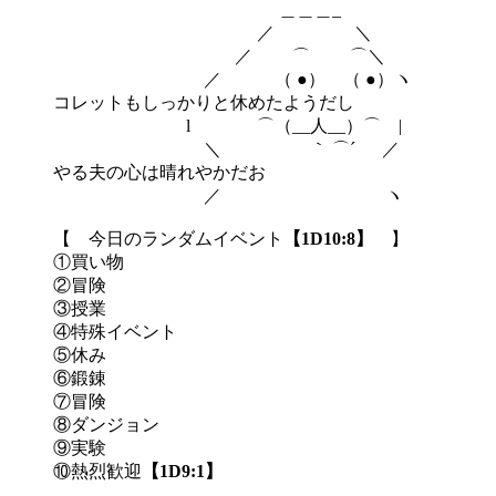
＿＿＿_
／ ＼
／ ⌒ ⌒＼
／ （ ●） （ ●）ヽ
コレットもしっかりと休めたようだし
l ⌒（__人__）⌒ |
＼ ｀ ⌒´ ／
やる夫の心は晴れやかだお
／ ヽ
【 今日のランダムイベント
【1D10:8】
】
①買い物
②冒険
③授業
④特殊イベント
⑤休み
⑥鍛錬
⑦冒険
⑧ダンジョン
⑨実験
⑩熱烈歓迎
【1D9:1】