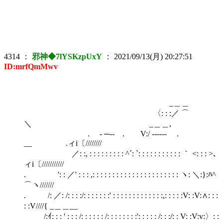
4314
：
邪神◆7lYSKzpUxY
：
2021/09/13(月) 20:27:51
ID:mrfQmMwv
_＿＿
〈: : :／ ⌒
＼ _＿＿,
. - ─‐‐ . V:/ ------ .
__ .ィi〔////////
／: :, : : : : : : : : : ^´: `: : : : : : : : : : : ｀ <: : : >､
ィi〔///////////
. ': : ／' : : : ,: : : : : : : : : : : : : : : : : : : : : : ヽ: ＼:}:ﾊ^
⌒ヽ///////
. /: ／: /: : : :/: : : : : : :' : : : : : : : : : : : : :,: : : : :V: :V:∧: : :
: :V////{ _＿＿__
/:ｲ: : : ' : : : /: : : : : : /: : : : : : : :': : : : : /: : :/: : V: :V:v:〉: :