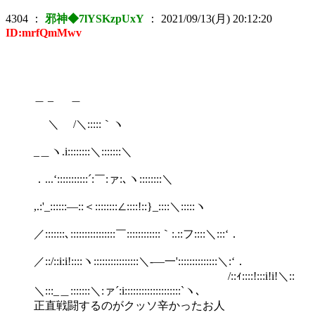
4304
：
邪神◆7lYSKzpUxY
：
2021/09/13(月) 20:12:20
ID:mrfQmMwv
＿ _ ＿
＼ /＼:::::｀ヽ
_＿ヽ.i::::::::＼:::::::＼
．...‘:::::::::::´:￣:ァ:､ヽ::::::::＼
,.:'_::::::―::＜::::::::∠::::!::}_::::＼:::::ヽ
／:::::::､::::::::::::::::￣::::::::::::｀:.::フ::::＼:::‘．
／::/::i:i!::::ヽ::::::::::::::::＼-―一'::::::::::::::＼:‘．
/::ｨ::::!:::i!i!＼::
＼:::_＿:::::::＼:ァ´:i::::::::::::::::::::`ヽ､
正直戦闘するのがクッソ辛かったお人