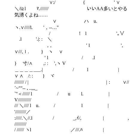
∨:/ { ' ∨
＼/i≧l ﾏ./////// いいAA多いとやる
気湧くよね……
∨ ハ u.
ヽ.∨/////l. '，‐‐…''
/ ! l '｡∨￣
￣.l '.|: : ＼
，, ′ l ',
∨///,ｌ. } ヽ ∨
‘ l / .l
} 寸/∧ ,: : ',ヽ V
＿＿＿＿___.| / l |
∨ ∧ /: : } ヾ
//////// / | |： ∨//
´~"''‐- ､..,,,_
`''＜////// l / u l. |
V///////////
/// ＼//// l u. / l |
'/////////／
://///.＼//.l / _,ｲ/, | ,
//////////
/ ////// ヽl ／///.ﾊ |