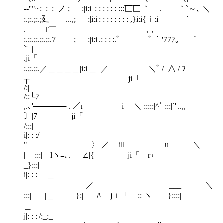
-‐''"~:_:_:_ノ ; :|i:i| : : : : : : :::匸匸|｀ . ｀`～､ ＼
:.;:.;:.;廴 ...,; :|i:i|: : : : : : : : ,}i:i{ｉ:i| ｀
. T￣ ,，
:.;:.;:.;:.;:.7 ; :|i:i|.: : : :.ﾞ＿＿＿_ﾞ|｀'77ｧ｡ __ ｀
`'ｰ|
.ji「
:.;:.;:.／＿＿＿＿|i:i|＿_／ ＼ﾞ|/_∧ / ﾌ
┬| __ ji「
/:
/::└ｧ
,.､'────── . ／ι i ＼ :::::|^ﾞ|:::|`'|..,,
〕|7 ji「
/:::
i|: : :/
" 〉 ／ ill u ＼
| |:::| lヽﾆ､. ∠|{ ji「 rｭ
_}:::
i|: : :| ＿
／ ___ ＼
:::| |_|＿| }:|| ﾊ jｉ「 |:: ヽ }::::|
＿
j|: : :|/:_:_