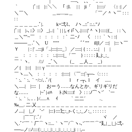
| `―-､ ､､ '´.. ...
｀ |ﾞ::| |::＼＼ ｢ :|l. | | ji「 |:::::/ 〈:: :| ／
＼￣＼ ＿,,,....,,,＿ 「￣／＾ヽ￣ : : :
: :
＿＿＿＿＿.ﾞ|. k=弌ﾐ､ ﾉヽ..::ﾞ::.:."ﾉ
|ﾞ::| |-､::〉:::〉 _|..:| ｀| | |,ィi｢＼.|:::::|'＾ヽ}:::::|{_ : : ＼
＿＼''"~￣ : : : : :｀ 二ｰﾉ 〈 : : : ｀ヽ: ::|￣
────＿.ﾞ＼ U """ ﾞﾞ"" il||l／ :::| |:::ヽ￣
Ｙ | : |' ..:::ji「..|::::|::::_〕 ／:::::| { : : . :.:.| | |
＿ : : : : : :.:|:::::|_「￣ } : : : : : 廴j:_:_
￣｀ヽ. /::/ _ﾞ＼ （_ ＿人＿ _）
／:| |:::| |:::: γ ￣￣￣￣￣￣￣￣￣￣￣￣￣￣￣￣
￣ヽ....＼ : : : : :|:::::| 〈￣:::|`┬─‐〈: : : :
｀:､｀:､｀ｰ/::/､.ﾞ/{ l ｒ‐┬､ l イ .....
＼.....| |:::: ｜ おーう……なんとか、ギリギリだ
な…… |~ﾞ|‐rﾊ ﾄ.|N:::::f 〉: : :ﾉ⌒ヽ'´￣`ー
｀:､｀:､.. . }/.....∧ ｲ ｀二二´ .、
‰__. 二.乂＿＿＿＿＿＿＿＿＿＿＿＿＿＿＿＿＿
ノ....| |_ﾉ `ｰ' |:::}::::辷:_r‐く:_:_ノ:_ : : : : : :
|￣￣|¨.ﾞ/ ヾ ／
＼.ﾞ'´￣｀厂⌒ヽ::...｀ヽ￣/⌒ヽ-､'´￣￣⌒”廴|＿|_|‐弌-
──--ノ::ﾉ::::{:_:_:_|:_:_|:_:_:_:_j: : :,-‐