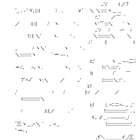
,.':/ i ／7
´_，- 'ヾ､|::i 〉． ∨´ ＼ ＼:::::ヽ＿＿
/:.' ／￣ ｀
／ i::{ / ヽ ‘． ヽ‘￣:::＼ ｀ヽ
,.':/ / -= /
!::{ ＼' ヽ. ‘． ＼::::::::::＼ ＼
/.' { i
_ / ヽ＼' ヽ ‘．
＼:::::::::ヽ ` ー ― ､
i:;' ヽ ＿-―二ﾆ
＝-'､ >､ヽ. ヽ, ‘． !::＼:::::‘．
!i /´ ￣
7´=-/´ ヽ:＼ ／ ,.' |::::::::＼::‘．
i:!
,' / / }:/ ／ ／
i::::::::::::::＼
i:! /, =ﾆニ=- .､ ,.'
/ .i:{／ ．´ !:::::::::::::::::‘．､
ヾ､ .r' _ - ―――_/
´三ヽ＿,<＼ ´ , ＜_ |:::::::::::::::::::‘．
` ー- ､
,ｲ＼ ＿＿＿ r'_/三