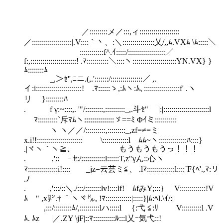
／:::::::::メ／:::,ィ::::::::::::::::::::
／::::::::::::::::::::|.V::::｀丶、:＼::::::::::::::::乂/,,ﾑ.VXﾑ \ﾑ:::::＼
::::::::::::f^.ｲ:::::/:::::::::::::::::::／
f:,:::::::::::::::::::::::! .ﾏ:::::::::::＼::::ヽ::::::::::::::::::::::YN.VX} }
ﾑ::::::::ﾑ
_,＞ｾ'',ﾆニ.(,.':::::::/::::::::::::::::／ ,.
イ:i:::::::::::::::::::::::! .ﾏ::::::ゝ,:ﾑヽ:ﾑ､::::::::::::::::::f' .ヽゝ
リ }:::::::::ﾊ
. f γ:~::::,. '"/:::::::::,::::::::::_,.斗ｾ" |:|:::::::::::::::::::::::l
ﾏ::::::::::`斥ﾏﾑヽ:::::::::::::::ゞ==ﾐ Φｲミ:::::::::::
ヽ ヽ／／/::::::::::,:::::::::_,zf=≠=ミ
x.i!!::::::::::::::::::::::: \:::::::::::::l ﾑﾑ~ヽ::::::::::::::ﾊ::::}
.|ヾヽ｀ヽ≧､ もうもうもうっ！！！
. ,'::ゞｰ ｾ:/::::::::::::l::::::T,z"γん::心ヽ
ﾏ:::::::::::::::i!:::: _jz=云芸ミ≦、 .lﾏ::::::::::::::l::::`F{ﾍ'.,ﾏ:リ
.ﾉ
. ,':::/::＼./:::/::::::::lv!::::lf! ﾑfみY;:::} V:::::::::::::!V
ﾑ " ,x㌢.† ｀ヽヾ㌦, !ﾏ:::::::::::::|:::::}|ﾑ:ﾍl.\ｲ/:|
,:::/:::::::::ﾑ/,::::::::::lハ:::::l {:弋 ≦:ﾘ V::::::::::l .V
ﾑ. ﾑz |／.ZY \jF|::ﾏ:::::::::::ﾙ:::l乂ｰ気弋::!