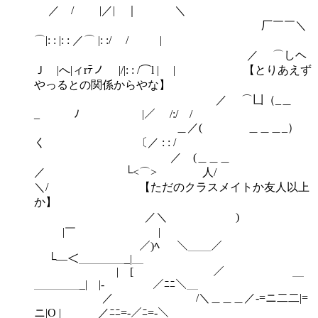
／ / |／| ｜ ＼
厂￣￣＼
⌒|: : |: : ／⌒ |: :/ / |
／ ⌒しヘ
Ｊ |へ|ィrﾃノ |/|: : /⌒l | | 【とりあえず
やっるとの関係からやな】
／ ⌒凵（_＿
_ ﾉ |／ /:/ /
＿／( ＿＿＿_）
く 〔／ : : /
／ (＿＿＿
／ └<⌒> 人/
＼/ 【ただのクラスメイトか友人以上
か】
／＼ )
|￣ |
／)ﾍ ＼＿＿／
└―＜＿＿＿＿_|＿
|￣[ ／ ＿
＿＿＿＿_|￣|- ／ﾆﾆ＼＿
／ /＼＿＿＿／‐=ニ二二|=
ニ|O | ／ﾆﾆ=‐／ﾆ=‐＼