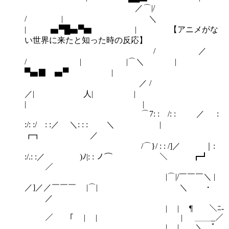
／⌒|/
/ | ＼
| ▅▀█▅▀▆ | 【アニメがな
い世界に来たと知った時の反応】
/ ／
/ | |⌒＼ |
▀▅▉ ▅▀ |
／ /
／| 人| |
| |
⌒7: : /: : ／ :
:/: :/ : :／ ＼: : : ＼ |
┏┓ ／
/⌒}/ : : /]／ ｜:
:/.: :／ )ﾉ|: : ノ⌒ ＼ ┏┛
／
|⌒|/￣￣￣＼ |
／]／／￣￣￣ |⌒| ＼ ・
／
| | ¶￣￣＼ﾆ-
／￣￣｢ | | | ＿＿_／
| | ＼ ﾟ