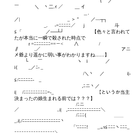
{ ／
￣ ＼ 丶二.ｨ ／ __ イ
＿.
／| _ ＞ " ／―┬┐
_. -=ﾆﾆﾆﾆﾆ／ ｊ 斗
≦「 ／──┴┘ 【色々と言われて
たが本当に一瞬で殺された時点で
r =ﾆﾆﾆﾆﾆﾆﾆ==－< ∧ /
∥ .／ アニ
メ爺より遥かに弱い事がわかりますね……】
└ ￣ ヽ i ／
i{ _／ﾆ- _
/＼丶 ／ i|-
≦/ﾆﾆﾆﾆﾆﾆ- _
,ﾆニ丶／
i| /ﾆﾆﾆﾆﾆﾆﾆﾆﾆﾆ=-_ 【というか当主
決まったの娘生まれる前では？？？】
/ﾆニ
／ ..i| ,ﾆﾆﾆﾆﾆﾆﾆﾆﾆﾆﾆﾆﾆﾆ＼
/ﾆﾆﾆ{ ＿＿
_.i|./ﾆﾆﾆﾆﾆﾆﾆﾆﾆﾆﾆﾆﾆﾆﾆﾆ丶
「'ﾆﾆﾆﾆ! _.｡s≦ﾆﾆﾆヽﾆﾆﾆ_
ﾆﾆﾆﾆﾆﾆﾆﾆﾆﾆﾆﾆﾆﾆﾆﾆﾆ＼