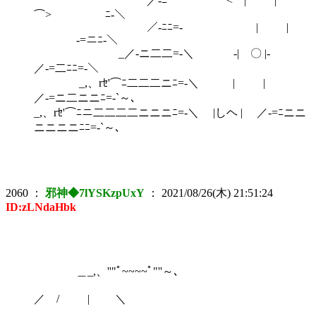
／‐ﾆ <⌒| |
⌒> ﾆ‐＼
／‐ﾆﾆ=‐ | |
‐=ニﾆ‐＼
_／‐ニ二二=‐＼ -| 〇 |-
／‐=二ﾆﾆ=‐＼
_,、rｾ'⌒ﾆ二二二ニﾆ=‐＼ | |
／‐=ニ二ニニﾆ=‐`～､
_,、rｾ'⌒ﾆニ二二二二ニニニﾆ=‐＼ |しヘ | ／‐=ﾆニニ
ニニニニﾆﾆ=‐`～､
2060
：
邪神◆7lYSKzpUxY
：
2021/08/26(木) 21:51:24
ID:zLNdaHbk
＿_,、''"ﾟ~~~~ﾟ"''～､
／ / | ＼