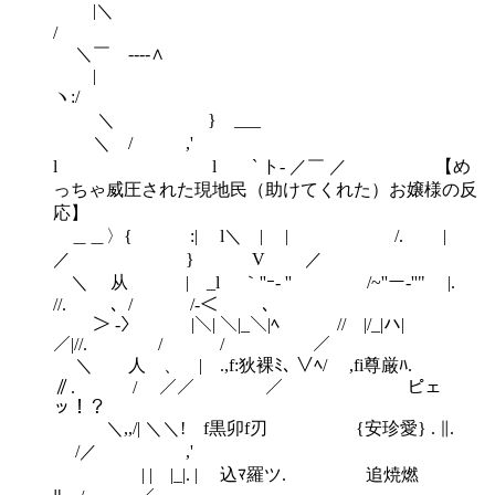
|＼
＼￣ ----∧
|
ヽ:
＼ } ___
＼ / ,'
l l ` ト- ／￣ ／ 【め
っちゃ威圧された現地民（助けてくれた）お嬢様の反
応】
＿＿〉{ :| l＼ | | /. |
／ } V ／
＼ 从 | _l ｀''ｰ- '' /~''ー‐''" |.
//. 、/ /-＜￣ 、
＞ -〉 |＼| ＼|_＼|ﾍ // |/_|ハ|
／|//. / / ／
＼ 人 、 | .,f:狄裸ﾐ､ ∨ﾍ/ ,fi尊厳ﾊ.
∥. / ／／ ／ ピェ
ッ！？
＼,,/| ＼＼! f黒卯f刃 {安珍愛} . ∥.
/／ ,'
| | |_|. | 込ﾏ羅ツ. 追焼燃