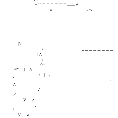
‐=ﾆﾆニニニニニニ二二∧
| ∧ニニニニニニニニﾆ=‐
|ﾍ
/ _＿＿＿＿＿＿＿
__ | ∧
/
| ''^~
~^'' | ∧
/ | ,
´ ';
∧
,'
／
V ∧
,
V ∧