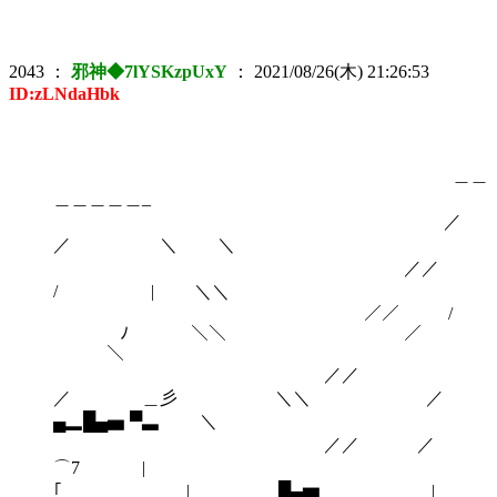
2043
：
邪神◆7lYSKzpUxY
：
2021/08/26(木) 21:26:53
ID:zLNdaHbk
＿＿
＿＿＿＿＿_
／
／ ＼ ＼
／／
/ | ＼＼
／／ /
ﾉ ＼＼ ／￣￣￣
￣￣￣＼
／／
／ ＿彡 ＼＼ ／
▄▂█▄▅ ▀▃ ＼
／／ ／
⌒7 |
｢ | █▄▆ |