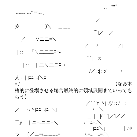
,、 ''"ﾟ
~~~~~~ﾟ"''～､
／ _＿
彡 )＼ ＿＿_
⌒|／ ／
／ ∨ニニ=＼＿＿_
／ :/ ／|
｜: : 「＼二二二ﾆ=‐|
⌒| :/: |
｜: : ｜二＼二ニﾆ=/
/／: :| : :/ /
人|: ｜|ﾆﾆ=‐|＼ﾆ
=|/ 【なお本
格的に登場させる場合最終的に領域展開までいっても
らう】
／⌒Ｙ＾| :/]/|: : / :
／ |: /＾|ﾆﾆ=‐|ﾆ=＼| /￣＼
＿_| |/ ⌒|／]／／
⌒j/ ｜ニ=‐ニニ=＼ /二ﾆ=‐＼
|ﾆﾆ＼] ｜/rｾ
ラ 〔／ニ=/ニニﾆﾆ=| /‐=ﾆ二ﾆ=‐＼