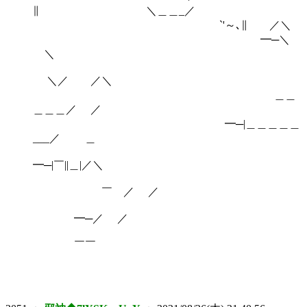
∥ ＼＿＿_／
`'～､∥ ／＼
━─＼
＼
＼／ ／＼
＿＿
＿＿＿／ ／
━─|＿＿＿＿＿
___／ ＿
━─|￣||＿|／＼
￣ ／ ／
━─／ ／
￣￣