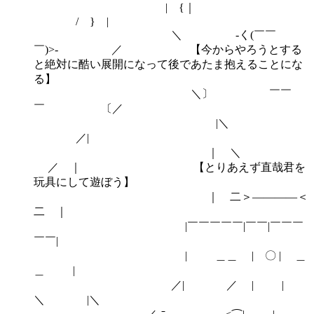
| {｜
/ } |
＼ ‐く(￣￣
￣)>‐ ／ 【今からやろうとする
と絶対に酷い展開になって後であたま抱えることにな
る】
＼〕 ￣￣
￣ 〔／
|＼
／|
｜ ＼
／ ｜ 【とりあえず直哉君を
玩具にして遊ぼう】
｜ 二＞――――＜
二 ｜
|￣￣￣￣￣|￣￣|￣￣￣
￣￣|
| ＿＿ | 〇 | ＿
＿ |
／| ／ | |
＼ |＼