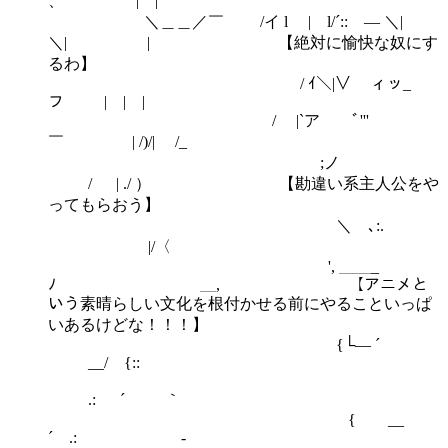
、 | |
＼＿＿／￣ /イ l | l/´:: ― ＼|
＼| | 【絶対に愉快な奴にす
るわ】
/ ｲ＼|∨ ィッ_
フ | | |
/ |`ア ﾞ'''
￣ | /)/| /_
;ノ
/ | ./ ） 【勘違い系主人公をや
ってもらおう】
＼ ､:.
|/〈
', ＿＿_
ﾉ ＿, 【アニメと
いう素晴らしい文化を根付かせる前にやることいっぱ
いあるけどな！！！】
{└― ´
__/ {::
.: ´ ｀
{ __
´ .: -