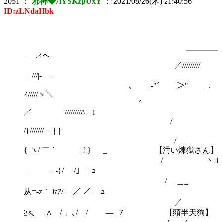
2051
：
邪神◆7lYSKzpUxY
：
2021/08/26(木) 21:40:56
ID:zLNdaHbk
＿＿＿＿
＿_.ｨヘ
／/////////
＿///|- _
､＿＿ -"´￣￣ ＞" _.
ｨ/////ヽ＼
´￣
／ '////////ﾊ i
/
/{///////－ |. |
/
{ ヽ/ ￣｀ |! } _ 【汚い煉獄さん】
/ 丶 i
＿ _ -}/ /」－ｭ
/ ＿_
从=-z｀ izｱ/' ／ ∠ －ｭ
／
≧s｡ ∧ / 」､/ / ―_７ 【頭半天狗】