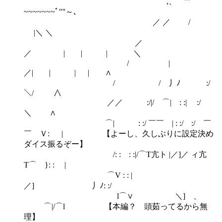
,、 ''"ﾟ
~~~~~~~ﾟ"''～､
／ ／ /
|＼ ＼
／
／ | | | ＼
/ |
／| | | | ∧
/ / 丿ﾉ :/
＼/ ∧
／／ :/|/ ⌒| : :| :/
＼ ∧
⌒| : :/ ￣￣ | : :/ :/ ￣
￣ Ｖ: | 【よーし、久しぶりに設定決め
ダイス振るぞー】
/: : : :|/⌒T亢ト |／]／ ィ亢
T⌒ }: : |
⌒V : : |
／] 丿ﾉ: :/
l⌒∨ ＼] 、
⌒|/⌒l 【本編？ 頭茹ってるから無
理】