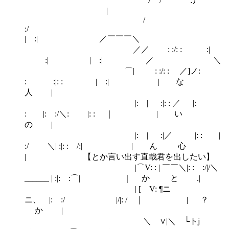
⌒7 / :丿
|
/
:/
| :| ／￣￣￣＼
／／ : :/: : :|
:| | :| ／ ＼
⌒| : :/: : ／]ノ:
: :|: : | :| | な
人 |
|: | :|: : ／ |:
: |: :/＼: |: : ｜ | い
の |
|: | :|／ |: : |
:/ ＼| :|: : /:| | ん 心
| 【とか言い出す直哉君を出したい】
|⌒V: : | ￣￣＼|: : :/|/＼
______ | :|: :⌒| ｜ か と .|
| [ V: ¶ニ
ニ、 |: :/ |/|: / ｜ | ？
か |
＼ ∨|＼ └トj