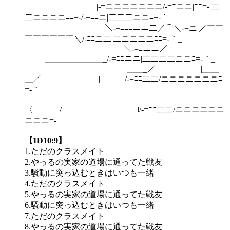
|‐=ニニニニニニニ/‐=ﾆニニ|ﾆﾆ=‐|二
二ニニニニﾆﾆ=‐/‐=ﾆﾆニ|二二二ニニﾆ=‐｀_
＼‐=ﾆﾆﾆニニ二／⌒＼‐=ニ|／￣￣
￣￣￣￣￣￣＼/‐ﾆﾆニ二|二ニニニニﾆﾆ=‐｀_
＼‐=ﾆニニ／ |￣￣
＿＿＿＿＿＿＿_/‐=ﾆﾆニニ|二二二二ニニﾆ=‐｀_
|＿＿_／ |＿＿
＿／ | /‐=ﾆﾆ二二/ニニニニニニニﾆ
=‐｀_
〈 / | l/‐=ﾆﾆ二二/ニニニニニニ
ニニニ=‐|
【1D10:9】
1.ただのクラスメイト
2.やっるの実家の道場に通ってた戦友
3.騒動に突っ込むときはいつも一緒
4.ただのクラスメイト
5.やっるの実家の道場に通ってた戦友
6.騒動に突っ込むときはいつも一緒
7.ただのクラスメイト
8.やっるの実家の道場に通ってた戦友