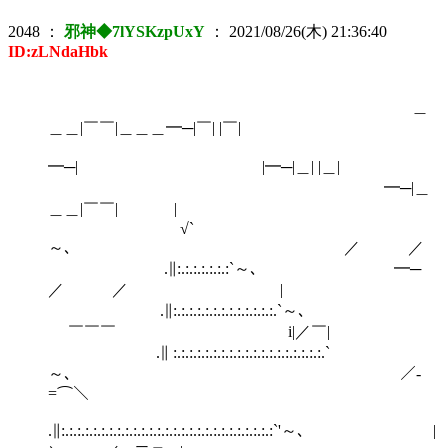
2048
：
邪神◆7lYSKzpUxY
：
2021/08/26(木) 21:36:40
ID:zLNdaHbk
＿
＿＿|￣￣|＿＿＿━─|￣| |￣|
━─| |━─|＿| |＿|
━─|＿
＿＿|￣￣| |
√`
～､ ／ ／
.∥:.:.:.:.:.:.:`～､ ━─
／ ／ |
.∥:.:.:.:.:.:.:.:.:.:.:.:.:.`～､
￣￣￣ i|／￣|
.∥ :.:.:.:.:.:.:.:.:.:.:.:.:.:.:.:.:.:.:.`
～､ ／‐
=⌒＼
.∥:.:.:.:.:.:.:.:.:.:.:.:.:.:.:.:.:.:.:.:.:.:.:.:.:.:.:`'