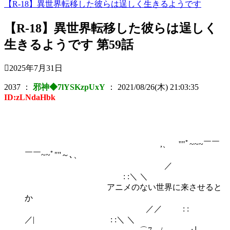
【R-18】異世界転移した彼らは逞しく生きるようです
【R-18】異世界転移した彼らは逞しく
生きるようです 第59話
2025年7月31日
2037
：
邪神◆7lYSKzpUxY
：
2021/08/26(木) 21:03:35
ID:zLNdaHbk
,、 ''"ﾟ~~~￣￣
￣￣~~ﾟ"''～､、
／
: :＼ ＼
アニメのない世界に来させると
か
／／ : :
／| : :＼ ＼