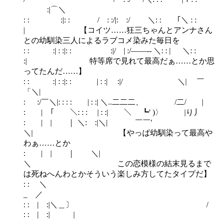
:|⌒＼
: : :|: : / : :/|: :/ ＼: : ｢＼ : :
| 【コイツ……狂三ちゃんとアンナさん
との幼馴染三人によるラブコメ染みた毎日を
: : :| : :|: : :|/ | :/――‐- ＼: : | ＼: :
:| 特等席で見れて最高だぁ……とか思
ってたんだ……】
: : :| : :|: : | : :| :|/ ＼| ￣
「＼|
: :/￣＼|: : : : | : :| ＼..二二二、 /二/ |
: | ｢ ＼: : : | : :| ＼ ┗' )〉 |り丿
: | | ｜ ＼: :|＼| ￣￣′
＼| 【やっぱ幼馴染って最高や
わぁ……とか
: | | ｜ ＼|
＼ この恋模様の結末見るまで
は死ねへんわとかそういう楽しみ方してたタイプだ】
: : ＼
_ ／
: : | :|＼＿〕 /
: : | :| |