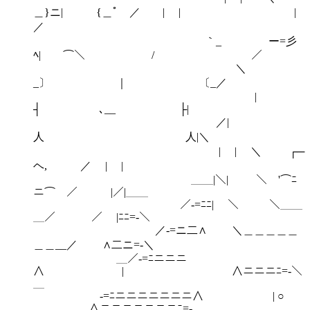
＿}ニ| {＿ﾟ ／ | | |
／
｀_ ー=彡
ﾍ| ⌒＼ / ／
＼
_〕 ｜ 〔_／
|
┤ ､__ ├|
／|
人 人|＼
| | ＼ ┌─
ヘ, ／ | |
＿＿|＼| ＼ '⌒ﾆ
ニ⌒ ／ |／|＿＿
／‐=ﾆﾆ| ＼ ＼＿＿
＿／ ／ |ﾆﾆ=‐＼
／‐=ニ二∧ ＼＿＿＿＿＿
＿＿__／ ∧二ニ=‐＼
＿／‐=ﾆニニニ
∧ | ∧ニニニﾆ=‐＼
＿
‐=ﾆニニニニニニニ∧ | ○
∧ニニニニニニニﾆ=‐