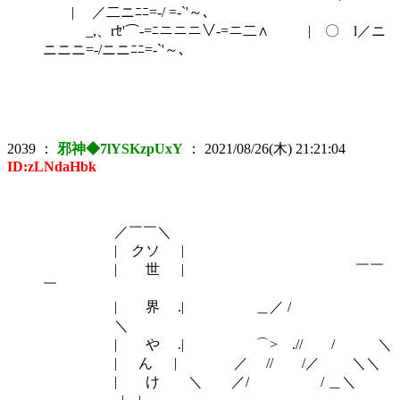
| ／二ニﾆﾆ=‐/ =‐`'～､
_,、rｾ'⌒‐=ﾆニニニ∨‐=ニ二∧ | 〇 l／ニ
ニニニ=‐/ニニﾆﾆ=‐`'～､
2039
：
邪神◆7lYSKzpUxY
：
2021/08/26(木) 21:21:04
ID:zLNdaHbk
／￣￣＼
| クソ |
| 世 | ￣￣
￣
| 界 .| ＿／ /
＼
| や .| ⌒> .// / ＼
| ん | ／ // /／ ＼＼
| け ＼ ／/ / ＿＼