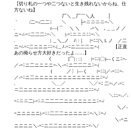
【切り札の一つや二つないと生き残れないからね、仕
方ないね】
厂＼＿厂￣＼人 │
｀ /二=‐/二二ﾆ￣￣＼ ├=ニニニニ=‐＼
. r―{⌒ ＼ ＼ ‐=＼ ､＿＿ノ ／
ニ=‐/‐=ﾆ二二二ﾆ=‐＼ |‐=ﾆニニニﾆﾆ=‐＼
. | ＿＼_ノ ﾉ: :｜ |=ﾆﾆ|＼Ｌノ ／二
ニ=/‐=ﾆ二ニニニﾆﾆ=‐|＿ﾉ‐=ﾆニ二二二ニ=‐| 【正直
あの拗らせ方大好きだったよ……】
〈 ]⌒| : : | |=ﾆﾆ|〇)―くニﾆ=‐
／‐=ﾆニ二ニニニニ=‐＼‐=ﾆニ二二二ニﾆ=‐|
{ ／〕 |―く |=ﾆﾆ|／‐=ﾆﾆ=‐
／‐=ﾆニ二ニニニニニニニニニニニニニニﾆ=‐/
. ＼＿／￣ ￣＼／=ﾆ 二=‐／‐=ﾆ
ニ二ニニニニニニニニニニニニニニﾆﾆ=‐/
＼ﾆﾆ=‐／‐
=ﾆニニ二|‐=ﾆニ二二二二ニニニニニニニﾆ=‐/
＼／‐
=ニニニニニ|‐=ﾆﾆ二二二ニニニニニﾆ=‐＼ﾆ=‐/
＼‐=ニ
ニニニニ＼‐=ﾆニ二二ニニニニニニﾆ=‐＼/