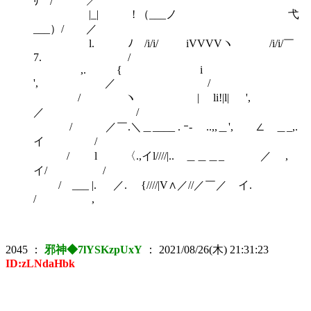
ﾘ / ／
|_| ! （___ノ 弋
___）/ ／
l. ﾉ /i/i/ iVVVVヽ /i/i/￣
7. /
,. { i
', ／ /
/ ヽ | li!|l| ',
／ /
/ ／￣.＼＿____ . ｰ- ..,,＿', ∠ ＿_,.
イ /
/ l 〈.,イl////|.. ＿＿＿_ ／ ,
イ/ /
/ ___ |. ／. {////|V∧／//／￣／ イ.
/ ,
2045
：
邪神◆7lYSKzpUxY
：
2021/08/26(木) 21:31:23
ID:zLNdaHbk