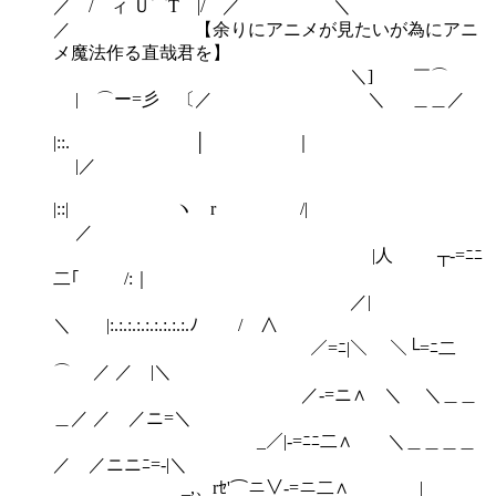
／ / ィ Ｕ⌒T |/ ／ ＼
／ 【余りにアニメが見たいが為にアニ
メ魔法作る直哉君を】
＼] ￣⌒
| ⌒ー=彡 〔／ ＼ ＿＿／
|::. │ ｜
|／
|::| ヽ r /|
／
|人 ┬‐=ﾆﾆ
二｢ /:｜
／|
＼ |:.:.:.:.:.:.:.:.:.ﾉ / ∧
／=ﾆ|＼ ＼└=ﾆ二
⌒ ／ ／ |＼
／‐=ニ∧ ＼ ＼＿＿
＿／ ／ ／ニ=＼
_／|‐=ﾆﾆ二∧ ＼＿＿＿＿
／ ／ニニﾆ=‐|＼
_,、rｾ'⌒ニ∨‐=ニ二∧ |