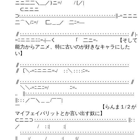
ニニ二二＼__／}ニ=/ / [／|
⊂ニニニ
⊃:.:.:.:.:.:.:.:.:.:.:.:.:.:.:.:.:.:.:.:.:.:.:.:.:.:.:.:.:.:.:.:.:.:.:.:.:.:.:∥‐=ニニニ
二⌒＼/ﾆ=/ 匚,＿_／ 二ﾆ=―
∥:.:.:.:.:.:.:.:.:.:.:.:.:.:.:.:.:.:.:.:.:.:.:.:.:.:.:.:.:.:.:.:.:.:.:.:.:.:.:.:.:.:.:.: ∥|‐
=ﾆニニニﾆﾆ=‐|―く￣￣￣￣｢￣二ニ=‐ 【そして
能力からアニメ、特に古いのが好きなキャラにした
い】
∥:.:.:.:.:.:.:.:.:.:.:.:.:.:.:.:.:.:.:.:.:.:.:.:.:.:.:.:.:.:.:.:.:.:.:.:.:.:.:.:.:.:.:.:
∥〔＼‐=ﾆニニニ=‐/ : :＼ : : : :ﾆ=‐￣
∥:.:.:.:.:.:.:.:.:.:.:.:.:.:.:.:.:.:.:.:.:.:.:.:.:.:.:.:.:.:.:.:.:.:.:.:.:.:.:.:.:.:.:.: ∥
￣＼＼‐=ﾆニﾆ=/ ﾆ=‐￣
.. ∥:.:.:.:.:.:.:.:.:.:.:.:.:.:.:.:.:.:.:.:.:.:.:.:.:.:.:.:.:.:.:.:.:.:.:.:.:.:.:.:.:.:.:.:
∥: : : ／￣＼＿＿/￣￣|
￣ 【らんま１/２が
マイフェイバリットとか言い出す奴に】
⊂ニニ⊃ :.:.:.:.:.:.:.:.:.:.:.:.:.:.:.:.:.:.:.:.:.:.:.:.:.:.:.:.:.:.:.:.:.:.:.:.:. ∥: :
／ / : :| :|
:.:.:.:.:.:.:.:.:.:.:.:.:.:.:.:.:.:.:.:.:.:.:.:.:.:.:.:.:.:.:.:.:.:.:.:.:.:.:.:.:.:.:.:.:.:
∥ :/ / :| :|/