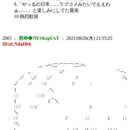
9.「やっるの日常……ラブコメみたいでええわ
ぁ……」と楽しみにしてた親友
10.熱烈歓迎
2065
：
邪神◆7lYSKzpUxY
：
2021/08/26(木) 21:55:25
ID:zLNdaHbk
_、-‐=ﾆ二¨￣￣￣¨二ﾆ=-
,、ゞ :／ `'～､
／ :／ :／ :/ :＼
／ ／ : :/ :/ :
:| :＼
: : : : :/
:| (⌒＼
: : / : : :/ :| :
＼
: / :/ : : |: : :
:＼
/ / : :/ /＼: : : |ｉ: :