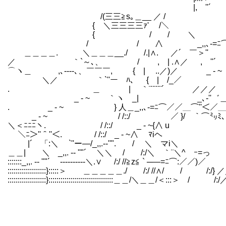
|, ''´
/(三三≧s｡＿__
{ ＼三三三三ｧ'
{ / /
/ / ∧ _,,､-=ﾆ⌒￣￣￣
＿＿＿＿. ＼＿＿＿__./ /.|∧. 
／ ｀`～､、 / , | .∧／ , 
⌒ヽ＿ ,､-‐‐-､、￣￣￣, { | 
＼／ ｀`''ー ﾊ､ { |
. ＿ | ｀¨¨¨¨¨´ ／／／ ／／ 
_ - ~ ｀ヽ _| _､-''゛＿ 
. _ - ~ } 人＿_,,､-=ﾆ⌒／／＿⌒''＜
_ - ~ / /::/ ／ }/ ｀⌒㍉ﾐ、`ヽ_
＼＜ﾆﾆﾆヽ. / /::/ _ - ~{∧ u ,
＼ﾆ＞''＾''＜. / /::/ _ - ~∧ ﾏiヘ
|´ 「:＼ `''ー―/_,,.-‐''". / ＼ マi
＿＿| ＼ _,,. -‐ ''"´ ＼＼ / /:/＼ ｀¨＼^ ｰ=
:::::::_,,. -‐ ''"´ ----------＼.∨ /:/ //≧z≦ ` ─―=ﾆ⌒:／／)／
:::::::::::::::::::}:::::＞ ＿＿＿＿＿./ /:/ //∧/ / /:/} 
:::::::::::::::::::}::::::::::::::::::::::::::::::::＿＿/＼＿＿/＜:::＞ /
. --