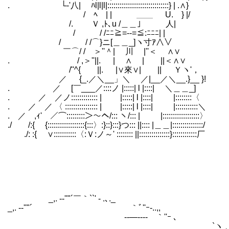
. └‐'八| ﾊl|l|l|:::::::::::::::::::::::::
/ ﾍ | | ＿＿ U. } |/
/. Ｖ ,ﾄ､u /＿＿｣ 人| 魔術師で
/ / /ﾆﾆ≧=--=≦:ﾆﾆﾆ| |
/ / /⌒}ニ[＿＿_]ヽ寸ｱ∧∨ よく
￣⌒/ / ＞''＾| 川 |''＜ ∧∨
. / ,＞''||. | ∧ | ||＜∧∨
/''^{ ||. |∨來∨| || Ｙヽ'，
／ {_.／＼__」＼ ／|__／＼__.}__ }!
. ／ [￣___／::::ノ |:::::| l |::::| ＼＿＿_]
. ／ ／ノ::::::::::::: | |:::::| l |::::| |::::::::〈
. ／ ／ 〈 :::::::::::::::: | |:::::| l |::::| |:::::::::::＼
. ／ ,ｨ' ／⌒:::::::::＞～ヘ/::: ヽ/::: | |::::::::::::::::::〉
./ /:{ {::::::::::::::::::{:::〉:}::}:::}つ::: ||:::: |＿＿|:::::::::::::::/
./: :{ ∨:::::::::::〈:Ｖ:ノ～' :::::::: ||:::::::::::::::}::::::::::::厂
_,. -‐''"´￣｀``' ‐ .､._
_,. -‐''"´ ｀ﾞ''ｰ-..,,
--―---- ｀''ｰ ､
`ヽ 