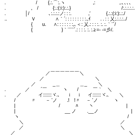
. / {.:.⌒:.ヽ ,: ,.､､､､ 
. , / {:.:(:i:):.:.} /:.:.:.
. │/ ､:.:.:.:ノ: : :. ,′ {.:.:(:i:):.:./
.. Ｖ ∧｀´: : : : : : : : :.,ｲ . . : : 乂;.:.:.:.
{ u. ∧: : : : : : :,､＜: 乂.: : : :. :. :.｀¨´/ l./
{ }｀¨¨¨¨´.: : : :. :. :.≧=‐ ‐=彡/. ∧: 
／￣￣￣￣￣￣＼ /￣￣￣￣￣￣￣
／ ＼ | マスターの魔力の少
／ _＿ ＿_ ＼ ヽ＿＿＿＿＿＿
. ／ ´￣ ヽ / ￣｀ ＼
. ／ イ:::::::ヾ.､ ｉ ｉ イ:::::::ヾ.､ ＼
/ 〃 ゝ－ 'ノ .! !〃 ゝ－ 'ノ ヽ
| / ﾊ ヽ |
| ゝ __ ノ ゝ.__ノ | 大
ヽ /
＼ ／
／ ＼
／ ＼