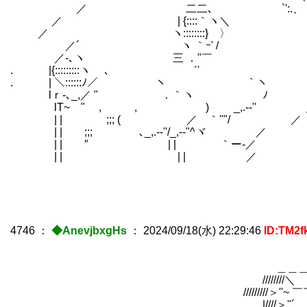
／ 二二､ `':.、
／ | {::::｀ヽ＼ ｀ 
／ ヽ::::::::} 〉 ﾞ
／´ ヽ ｀ｰ' / 
／-､ヽ 三 ．"￣ | 剣の腕
. |{:::::::::ヽ ､ ゛'
. | ＼::::::ﾉ／ ヽ ｀ヽ
lｒ‐､_,／ " ．｀ヽ ﾉ 
lT~ " , , ) _,.-‐'' 
| | ;;; ( ／ ｀''"/ ／
| | ;;; ゞ､_,.-‐''/_,-‐"^ヾ ／
| | ″ | | ｀ー-／
| | | | ／
4746
：
◆AnevjbxgHs
：
2024/09/18(水) 22:29:46
ID:TM2f
＿＿＿}∨
////////
/////////＞''~ ￣￣￣｀
|////＞'