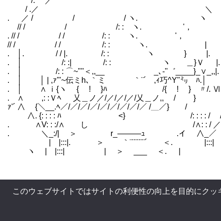
/. ／
/ .／ ＼
. ／ / / / ヽ. ヽ
// / / /: : ヽ. '
. // / / / /: : ヽ. '， 
// / / / /: : ヽ. |
. │. / / |. /: : ヽ } |. |
. │ /: :| /: : ヽ ＿}Ｖ 
. │ /: : ⌒~"''＜,,__ _､-''゛____}_∨_,,|
. │ │ | ,ｧ'"~伝ミh､｀ミ ｀¨´ ,ｨ
. │ ∧ ｉ{ヽ { ! }ﾊ /{ ! } 〃/.
. ∧ ,: :Ｖﾍ 乂＿ノ／/／/／/／/乂＿ノ,, 
ｧ'´ ∧ {＼__.ﾍ／/／/／/／/／/／/／/／/／ /＿
∧. {: : : : ﾊ <} /: : : 
. ∧V: : :/∧ し /∧: : / 
. ＼_:/| ＞ r_―――ｭ .イ ∧
| |:::|. ＞ ｀¨¨¨¨¨¨´ ＜. |
ヽ | |:::| | ＞ ___ ＜. | |:
このウェブサイトではサイトの利便性の向上を目的にクッ