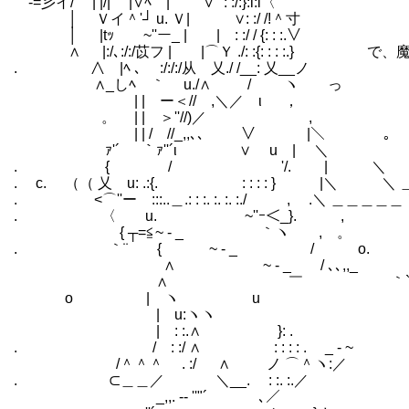
-=彡イ/ | |/| |∨ﾍ | ∨¨´: :/:}:i:i〈
│ Ｖイ＾'┘ u. Ｖ| ∨: :/ /!＾寸
│ |tｯ ~''ー_ | |￣: :/ / {: : :.∨
∧ |:/､:/:/苡フ | |⌒Ｙ ./: :{: : : :.
. ∧ |ﾍ ､ :/:/:/从 乂./ /__: 乂__ノ
∧_しﾍ ｀ u./∧ / ヽ っ
| | ー＜// ,＼／ ι ，
。 | | ＞''//)／ ,
| | / //_,,､､ ∨ |＼ ｡
ｧ'´ ￣ ｀ｧ''´ι ∨ u | ＼
. { / '/. | ＼
. c. （（ 乂 u: .:{. : : : : } |＼ ＼ 
. <⌒''ーゝ:::..＿.: : :. :. :. :./ , .＼ ＿＿＿＿＿
. 〈 u. ~''ｰ＜_}.
{ ┬=≦~ ‐ _ ｀ヽ , 
. ｀¨ { ~ ‐ _ / o
∧ ~ ‐ _ / ､､,,_
∧ ￣ ｀`～､､／ 
ο | ヽ u ｀'
| u:ヽヽ ＼
| : :.∧ }: . {
. / : :/ ∧ : : : : . _ 
/＾＾＾ ゝ. :/ ∧ ノ ⌒
. ⊂＿＿／ ＼__. : :. :
_,,. -‐ ''"´ ､