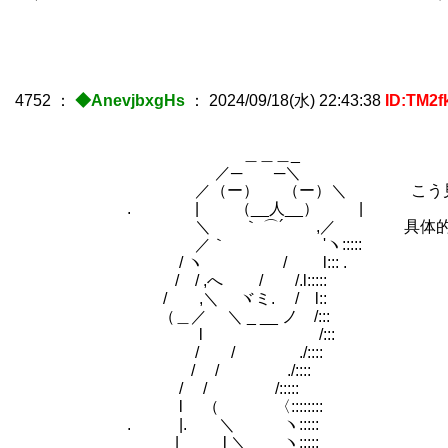
4752
：
◆AnevjbxgHs
：
2024/09/18(水) 22:43:38
ID:TM2f
＿＿＿_
／─ ─＼
／（ー） （ー）＼ こう見えても沙条愛歌に
. | （__人__） |
＼ ｀ ⌒´ ,／ 具体的に何がどうとか理
／｀ 'ヽ:::::
/ ヽ / l::: .
/ / ,へ / /.l:::::
/ ,＼ ヾミ. / l::
（＿／ ＼ _ __ ノ /:::
l /:::
/ / ./::::
/ / ./::::
/ / /:::::
l （ 〈::::::::
. |. ＼ ヽ:::::
| l ＼ ヽ:::::