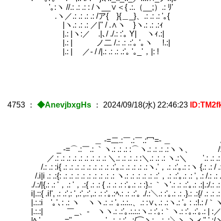
'｡:ヽ //.: .: .: : /ヽ__∨＜{ .:.（__;）.: ﾘ'
.ヽ／.: .: .: .: /ア{ }{＿_}、.: .: .: '｡{
|ヽ.: .: .: ／|" / .∧ヽ }ヽ.: .: .:ｨ
|.: |ヽ:／ .|､/ ./.: :'｡ Y| ヽｨ.:|
|.: | ノ二 /.: .: .:'｡ '｡ヽ !.:|
|.: | ／- / /|.: .: .: .:'｡ '｡_'，|: !
4753
：
◆AnevjbxgHs
：
2024/09/18(水) 22:46:23
ID:TM2f
._ -=
＿ -=二.:￣.:￣.:冖=- ＿ /.: .: .: 
_ -=⌒.:￣.: ｀ヽ.: .: .: :⌒ヽ.: .: .: .:ヽヽ、 /: .: .
／.: .: .: .: .: .: .: .: .: ＼.: .: .: .: :＼.: .: .: ヽ.:＼ '.: .: .:
/.: .: :i{ .: .: .: .: .: .: .: .: .:'｡.: .: .: .: .:ヽ.'，.: .:'｡.: :ヽ {.: .: / .: 
/.i|i .: .:{: .: .: .: .: .: .: .: .: .: ヽ.: .: .: .: .: .:'，.: .:'｡.: .: ', .: /.: .: .
./.:/|{.: .: '，.: '，.:{ .: .: { .: .: .: :'｡.: .: :}.: ｀ヽ'.: .: .:'｡.: .:|.:/.: .: 
i|.::{ .i!', .: .:',: ',.:',.:',.: .: :'｡.:ﾍ.: .: .:'｡ ./.:＼.: :'｡.: .: .}.: .:{/ .: .: .:
|.:.:i '｡'､: .: ヽゝヽヽ.: .: '｡.:.:..、.: :∨､.: .:ヽ.: '｡ : .:!.:
|.:.:| ￣_、- ヽヽ.: .:'｡.:.:.:ヽ.: :'｡:｀ヽ.: :'｡.:'｡.: | 
|ﾍ,'， _､=" '｡.: .: :'｡.:/⌒ヽ:.､.: .:＼ヽ ゝィ" '.: