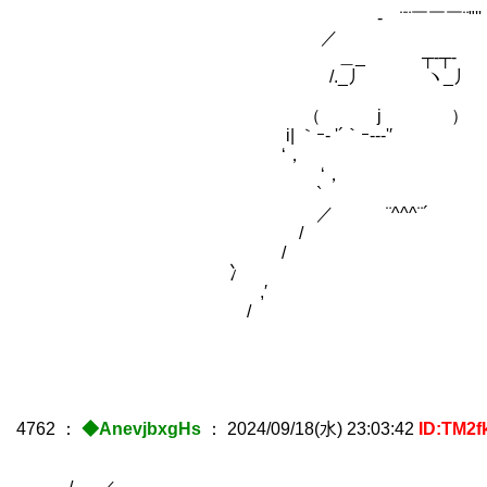
‐ ¨¨￣￣￣¨"'' 
／ 
＿_ ┬‐┬‐
/._丿 ヽ_
ゝ i| 反
（ j ）
i| ｀ｰ- '´｀ｰ--‐'′ 
‘， 
‘， 
` `
／ ¨^^^¨
/ / 
/ i|
冫 i|
,′ i
/ i|
4762
：
◆AnevjbxgHs
：
2024/09/18(水) 23:03:42
ID:TM2f