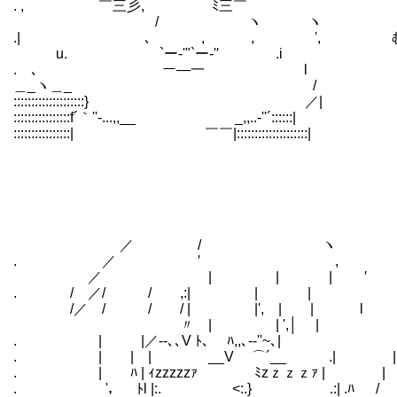
. , ￣三彡, ﾐ三￣
/ ヽ ヽ
.| ､ , , ', むしろやる夫
u. `ー‐'"`ー‐'′ .i
. ､ ー―一 l
＿_ヽ＿_ /
::::::::::::::::::::} ／|
::::::::::::::::f´｀''-...,,__ _,,..-''´::::::|
::::::::::::::::| ￣￣|::::::::::::::::::::|
／ / ヽ
. ／ ′ ,
／ | | | ′
. / ／/ / ,:| | |
/／ / / / | |', | | l
〃 | | ',│ |
. | |／‐-､､V ﾄ､ ﾊ,,､-‐''~､|
. | | | __V ⌒´__ .| 
. | ﾊ | ｨzzzzzｧ ﾐzｚｚｚｧ | |
. '， ﾄl |:. <:.} .:| .ﾊ