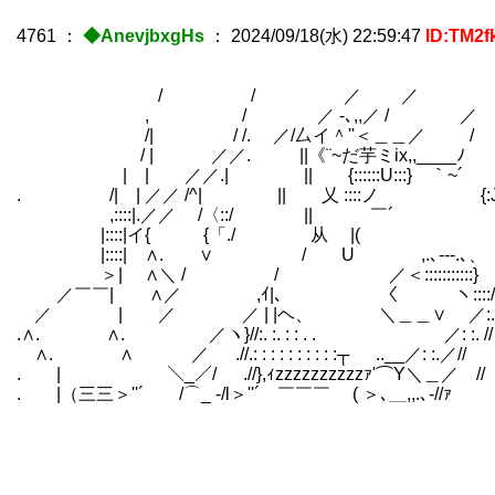
4761
：
◆AnevjbxgHs
：
2024/09/18(水) 22:59:47
ID:TM2f
/ / ／ ／ ／ } 
, / ／ -､,,／ / ／ ! |
/| / /. ／/厶イ＾''＜＿＿／ / ﾊ 
/ | ／／. ||《¨~だ芋ミix,,____ﾉ
| | ／／.| || {::::::U:::}
. /| | ／／ /^| || 乂 ::::ノ {:J:::
,::::|.／／ /〈::/ || ￣´ Ｖメ {:
|::::|イ{ {「./ 从 |( 〉 
|::::| ∧. ∨ / U ,.､-‐-.
＞| ∧＼ / / ／＜:::::::::::}
／￣￣| ∧／ ,ｲ|、 〈 ヽ::::/
／ | ／ ／ | |ヘ、 ＼＿＿∨ ／:.:/
.∧. ∧. ／ヽ}//:. :. : : . . ／: :
∧. ∧ ／ .//.: : : : : : : : : :┬ ..__／: :.／//
. | ＼_／/ .//},ｨzzzzzzzzzzｧ'⌒Y＼＿／ //
. |（三三＞''´ /⌒_ -/l＞''´ ￣￣￣ ( ＞､＿,,.､-//ｧ