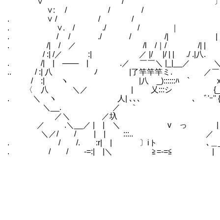
∨ / 〕i
∨: / / / 
. ∨ / / /
. ∨. / ./ / 
. / / ./ / /|
. /| / ／ /l /｜/ /| |
/ :| /／ :| ／ |/ |/ | | ./ .|八
. /| | ─── | .／ ￣￣＼ |_|__／ 
.. / :| 八 ﾉ |了竿竿竿ミ. ／￣￣.
/ :| ヽ |八 _)::::::ﾊ ` xf笊
〈 八 ＼／ | ゝ乂:::シ {_):::ﾘ/|
. ＼ ヽ 人| ､､､ ､ ﾞ'ｰ'' { | 
＼__. ／ ｀ ､､､ ,
／＼ ／圦 |/
／ .＼__／ | | ＼ v っ | 
＼／/ / | | :::.. ／ | 
. / /. :r| | 〕iト ､＿___
. / / -=:| |＼ ≧=-=≦ | 