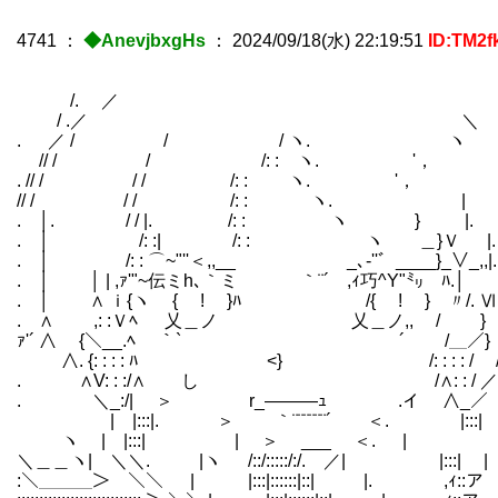
4741
：
◆AnevjbxgHs
：
2024/09/18(水) 22:19:51
ID:TM2f
/. ／
/ .／ ＼
. ／ / / / ヽ. ヽ
// / / /: : ヽ. '
. // / / / /: : ヽ. '， 
// / / / /: : ヽ. |
. │. / / |. /: : ヽ } |. |
. │ /: :| /: : ヽ ＿}Ｖ 
. │ /: : ⌒~"''＜,,__ _､-''゛____}_∨_,,|
. │ │ | ,ｧ'"~伝ミh､｀ミ ｀¨´ ,ｨ巧^Y"㍉ ﾊ.│
. │ ∧ ｉ{ヽ { ! }ﾊ /{ ! } 〃/.
. ∧ ,: :Ｖﾍ 乂＿ノ 乂＿ノ,, / }
ｧ'´ ∧ {＼__.ﾍ ｀`￣ ￣´ 
∧. {: : : : ﾊ <} /: : : 
. ∧V: : :/∧ し /∧: : / 
. ＼_:/| ＞ r_―――ｭ .イ ∧
| |:::|. ＞ ｀¨¨¨¨¨¨´ ＜. |
ヽ | |:::| | ＞ ___ ＜. | |:
＼＿＿ヽ| ＼＼. |ヽ /::/:::::/:/. ／| |
:＼＿＿＿＞ ＼＼ | |:::|::::::|::| |