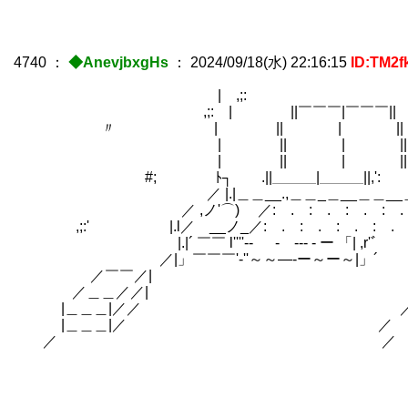
4740
：
◆AnevjbxgHs
：
2024/09/18(水) 22:16:15
ID:TM2f
| ,;
,;: | ||￣￣￣|￣￣￣|| ,
〃 | || | 
| || | |
| || | || 
#; ﾄ┐ .||＿＿＿|＿＿＿||
／ |.|＿＿__.,＿＿_＿__＿＿__
／ ,ノ'⌒) ／: . : . : . : . : ／: !
,;:' |.l／ゞ__ノ_／: . : . : . : . : ／
|.|´ ￣￣ l''''-- - --- - ー 「| ,r'
／|」￣￣￣'-''～～―-ー～ー～|」´
／￣￣／| 
／＿＿／／| 
|＿＿＿|／／ 
|＿＿＿|／ ／
／ ／
＿＿＿}∨