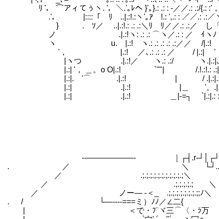
ﾘ '， ⌒アィてぅヽ. '，＼.'｡ﾚへ }'｡}.: .: : -／／.: .:/{.: :'
.'， |::::「 ﾘ ..|.:!.:ヽ'｡ｱ !.: ',.: : ／／
} .ゝｿ／ ..|.:!.: .: .:＼ﾘゝﾘ／／.: .:／ゝし「'｡ﾉ
ノ .|.:!ヽ: .: .: ⌒ヽ／.: : ／ゝｲ
ヽ u. |.:! ヽ.: .: .: .: .:／／ /|.:! ',
'， |.:! ／､.: .: .: ／ / |.
|ヽつ .|.:!／ ヽ.: .:/ ヽ.|.:|､＿
|.:| '， ＿。o O|.:! `''"| /.!.:
|.:|. '⌒ .|.:! | / .|.:|.: : |
|.:| .|.:! |＿ '。.|.:|.: : |
|.:| .|.:! ＿|-=┐ `|.:|.: : | 
┌┐.┌i ┌┐ __ ┌┐
｜└[][]L.ﾛﾛ | [][] | | ﾛ
--――――――- ｜┌┤.r‐┘│┌┘ | └
. ／ ＼ └┘..凵 └┘ ! 
／ .;.;.;.;.;.;.;.;.;.
／ .;.;.;.;.; ＼
／ ノー― -＜_ .;.;.;.;.;.;.;.;;ﾉ＼
. / └―----===ミ）ﾉﾉ／∠二{
| ＜で・ﾌ¨ヾ三⌒〈・ﾗ万