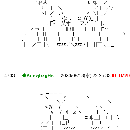
. ＼|ﾍ从 u. /:|/ ／
. 〈 | |. ＼ - - ／:| |_／〉
ヽ| | ／ .＞ ＜. ＼| |_／
| |′ _」 ﾉ{.:.:. ￣.:.:.:}Y }_ . | |
_,,| |''~ 乂寸ﾆﾆﾆﾆアノ ｀| | ､、
＞'~/ | | | ￣|| } ||￣ | | | |''～､、
/ | | | | || { || | | | | ヽ
, | | | | || } || | | | | l
. | ／￣| |＼ |zzzz／＼zzzｚ| | |￣＼＿_ |
4743
：
◆AnevjbxgHs
：
2024/09/18(水) 22:25:33
ID:TM2f
_＿＿＿
. ⌒＼ ＞――――＜
＼／ ＼
<iｱ/ / ﾊ ヽヽ
. // / /! ./:::ﾍ | l '，
. _| | |＿|_|__｣_,:::u|､＿|__」 | '，
. ／ノ| | |＿|└┘::::::::￣└‐| | l l
〈￣ | | |zzzzz:::::::::::::zzzzｚ::|ｲ | }