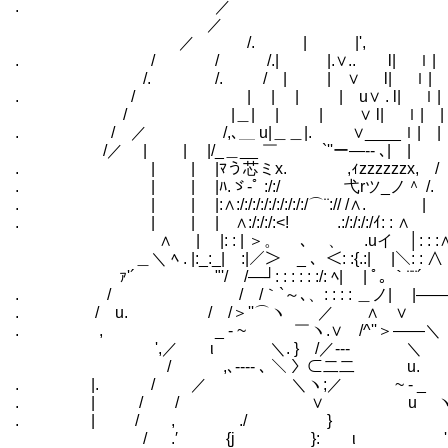
. ／ 
／ 
／ /. | |'
. / / /.| |.∨.. l| 
/. /. / | | ∨ l| ｌ|
. / | | | | u∨ . l| ｌ|
/ |＿| | | ∨ l| ｌ| 
. / ／ /,､＿ u|＿＿|. ∨____ｌ|
/／ | | |/_＿__ ￣ `''ー―‐‐ ､| |
. | | |ﾏう芯ミx. ,ｨzzzzzzx,
. | | |ﾊ.ゞ‐ﾟ :/:/ 弋rツ_ノ＾
. | | |:∧:/:/:/:/:/:/:/:/:/⌒¨:// /∧. |
. | | |ゝ∧:/:/:/:<! .:/:/:/:/ｲ
∧ | |: : | ＞。 ､ 、 .uイ │: : 
＿＼ ﾍ . |:_:_| :|／＞ _ 、＜: :{.:| |＼: : ∧
ｧ'´ ￣￣"'/ /―┘: : : : : :/: ﾍ| | ﾟ｡ ｀¨¨´
. / / /｀`～､、: : : : ＿ノ| |―――‐‐
. / u. / /＞''⌒ヽ ／ ∧ 
. , _ - ~ ￣ヽ.∨ /^''＞
',／ ι ＼. } /／-‐‐ 
/ ,､-‐‐- ､ ＼ 〉⊂二二 u.
. |. / ／ ＼ヽ;／ ~ ‐ _
. | / / ∨ u ヽ.
. | / , ./ }
/ .′ {j }: ι ' 