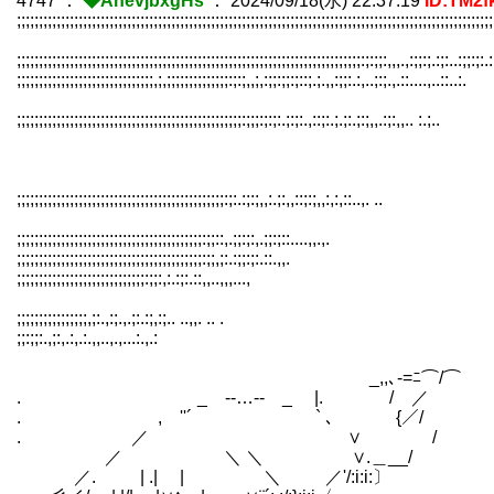
4747
：
◆AnevjbxgHs
：
2024/09/18(水) 22:37:19
ID:TM2f
;;;;;;;;;;;;;;;;;;;;;;;;;;;;;;;;;;;;;;;;;;;;;;;;;;;;;;;;;;;;;;;;;;;;;;;;;;;;;;;;;;;;;;;;;;;;;;;;;;;;;;;;;;;;
;;;;;;;;;;;;;;;;;;;;;;;;;;;;;;;;;;;;;;;;;;;;;;;;;;;;;;;;;;;;;;;;;;;;;;;;;;;;;;:;:;;:,,,.,:;;:;.:;:..:;;:;:.:
;;;;;;;;;;;;;;;;;;;;;;;;;;;;;;;,;,;;;;;;;;;;;;;;:;:;,,;,:;;:;;:;::;.;.,,:;;:.:,..;:;.,.::....,..
;;;;;;;;;;;;;;;;;;;;;;;;;;;;;;;;;;;;;;;;;;;;;;;;;;;:;;;:;:;:.;:;:.,::;:.;.;:.;:;,,.:;:,,.. :.;..
;;;;;;;;;;;;;;;;;;;;;;;;;;;;;;;;;;;;;;;;;;;;;;;:;:.:;:;,,:.;:,,::;:;,,:,:,::..,. ..
;;;;;;;;;;;;;;;;;;;;;;;;;;;;;;;;;;;;;;;;;;:;;::,.;;:;:,.;;:;::....,,.,.
;;;;;;;;;;;;;;;;;;;;;;;;;;;;;;;;;;;;;;;;;;:;;,;:.:;;:;:.::.,,.
;;;;;;;;;;;;;;;;;;;;;;;;;;;;;:;;:,:.:;:.::,,..,,,...,
;;;;;;;;;;;;;;;;,;:.,:;.,.;:.:;,:;.. ..,,. .. .
;;:;;:.,;:,.:,.:.,,..,.,...:.,.:
_,,､-=ﾆ⌒/⌒
. _ -‐…‐- _ |. / ／
. , ''´ ` ､ {／/
. ／ ∨ /
／ ＼ ＼ ∨.＿__/
／. | .| | ＼ ／'/:i:i:〕