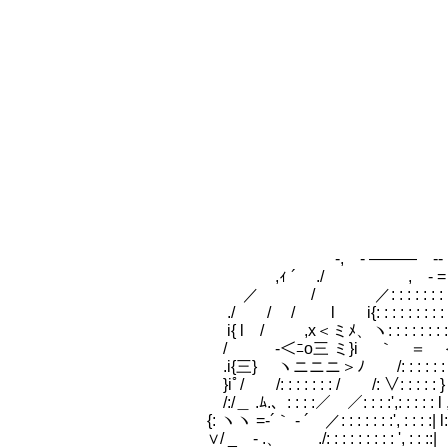
-, - ――― 
,ｨ ´ ./ , - = -.、＼
／ / ／: : : : : : : ヽ 
./ / / l i{: : : : : : : 
i{ l / ,x＜ミﾒ、ヽ: : : : : : : : : 
/ -＜ﾆo三 ミ}i ｀ ＝ ＜: / _ 
.i{三} ヽニニニ＞ﾉ /: : : : : : ｀, ./
}iﾟ/ /: : : : : : : / /: ∨: : : : : } l::
/:/＿ .ﾑ.、: : : :／ ／: : : :',: : : : : l ,}::::
{: ヽヽ =-´｀ - ´ ／: : : : : : :', : : : :| l:::ﾉ
∨/ _ - .、 ./: : : : : : : : : ', : :