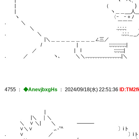
| `宀' ´ "´ ヽ冖ヘ、
| （ } } ＼ むしろ
| ヽ＿＿__人__,ノ
ヽ 〈ｰ ｰ + ﾉ 
. ＼ ￣￣￣ 
＼ .;.;.;
. ＼ .;.;.;＿_／ 
|＼＿＿＿＿＿＿＿＿＿∠三／ | そ
/ | :;:;:;:;:;:;:
／ | l :;:;:;;;|
. ／ ヽ､ ＼＼,.,.,.,.,.,.,.,.,.,.,.,.,.,.,|＼
4755
：
◆AnevjbxgHs
：
2024/09/18(水) 22:51:36
ID:TM2f
|
|＼ ｜＼
＼ ∨ ＼| ＼ ─────
∨＼∨ ,､-''^ 〕iト
. ∨ ／ 〕iト