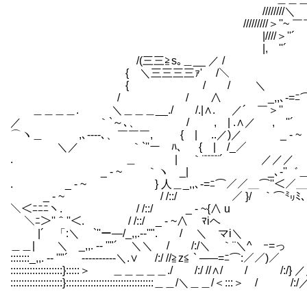
////////
/////////＞''~ ￣￣￣｀
|////＞'
|, ''´
/(三三≧s｡＿__
{ ＼三三三三ｧ'
{ / /
/ / ∧ _,,､-=ﾆ⌒￣￣￣
＿＿＿＿. ＼＿＿＿__./ /.|∧. 
／ ｀`～､、 / , | .∧／ , 
⌒ヽ＿ ,､-‐‐-､、￣￣￣, { | 
＼／ ｀`''ー ﾊ､ { |
. ＿ | ｀¨¨¨¨¨´ ／／／ ／／ 
_ - ~ ｀ヽ _| _､-''゛＿ 
. _ - ~ } 人＿_,,､-=ﾆ⌒／／＿⌒''＜／＿
_ - ~ / /::/ ／ }/ ｀⌒㍉ﾐ、`
＼＜ﾆﾆﾆヽ. / /::/ _ - ~{∧ u ,
＼ﾆ＞''＾''＜. / /::/ _ - ~∧ ﾏiヘ
|´ 「:＼ `''ー―/_,,.-‐''". / ＼ マi
＿＿| ＼ _,,. -‐ ''"´ ＼＼ / /:/＼ ｀¨＼^ ｰ=
:::::::_,,. -‐ ''"´ ----------＼.∨ /:/ //≧z≦ ` ─―=ﾆ⌒:／／)／
:::::::::::::::::::}:::::＞ ＿＿＿＿＿./ /:/ //∧/ / /:/} 
:::::::::::::::::::}::::::::::::::::::::::::::::::::＿＿/＼＿＿/＜:::＞ /