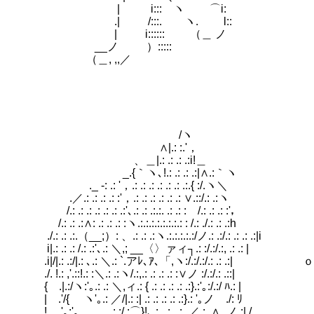
| i::: ヽ ⌒i:
.| /:::. ヽ. l::
| i:::::: （＿ ノ
__ノ ）:::::
（＿, ,,／
/ヽ
∧|.: :.'，
、＿|.: .: .: .:i!＿
_.{｀ヽ､!.: .: .: .:|∧.:｀ヽ
._ -: .: '，.: .: .: .: .: .: .:.{ :/.ヽ＼
.／.: .: .: .: :'，.: .: .: .: .: .: ∨.::/.: .:ヽ
/.: .: .: .: .: .: .:'､.: .: .:.:. .: .: : /.: .: .: :'，
/.: .: .:∧: .: .: .: :ヽ.:.:.:.:.:.:.:.: : /.: ./.: .: .:h
./.: .: .:.（__;）: 、.: .: .:ヽ.:.:.:.:.:/ノ.: .:/.: 
i|.: .: .: /.: .:'､.: ＼,; __〈〉ァィ┐.: :/.
.i|/|.: .:/|.: ､.: ＼.: `.アﾚ､ｱ､「,ヽ:/.:
./. !.: ,'.::!.: :＼.: .:ヽ/.:,.: .: .: .: :∨ノ :/.:/.: .::|
{ .|.:/ヽ:'｡.: .: ＼,ィ.: { .: .: .: .: .:}.:'｡:/.:/ ﾊ.: |
| .'/{ ヽ'｡.: ／/|.: :| .: .: .: .: .:}.: '｡ノ ./: ﾘ
! '｡:'｡ .ゝ,.: :/ :⌒}!､.:_.:_.:_／.:..∧_ノ.:|./