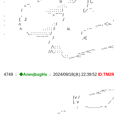
. ＞''´ u . : :／ } し 
＞''´. . . : : , / {ｊ
/ . . : : : : : : / 
. , ⌒＞''´￣/ ,
. { J ./ ,､＜
. ∧ . : / _,,､､＜=‐ ~
∧ . . : : : :/ u. _ -
. ＼.: : : : : : : :. :./ 
￣￣￣ / ,ｨ{ _ 
/ _ - 
∧: : :. _,,､-=ﾆ
/∧.: : : :. _ ,,､-=ﾆ⌒
＼: : _,,､-=ﾆ⌒
4749
：
◆AnevjbxgHs
：
2024/09/18(水) 22:39:52
ID:TM2f
_＿＿＿__
_,,､-=ﾆ⌒ 
|∨ / 
|. ∨ ／ ＿＿＿
」 -‐………‐- ＜ 
_ - ~ ＼