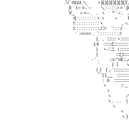
.∨ ｨtzzz.＼ ヽ}{:}{:}{:}{:}{:}
}i｀t＞=-.´-- ＼: : : : :＞= ´
V_ ＞=-- 、 、ヽ ｀ ^ ´＞, , }i ,
i{: : : : : : : : :ヽヽ ＞ l ﾉ
l: : : : : : : : : : :ヽ , 
l: : : : : : : : : : ::ﾉ＞
｀ -==== 、´: : : : : : : : : :/ /: : 
|、、::::::::ヽ::::::::::::::::: :
.| λ :::::::ζ::::::::::::
| ヽ-ﾆニ（::::::::::
| ｀:::( )::::::::::::
-｀, :::ι-つδ:::ノ～丿:
｀ 丿丿 ヽ～ヽ ( ::::
/_l ( ,- ´::::::::::::::::::: ヽ
｀´| (.__ :::::::::::::::::::::::
〉ο ::::::::::::::::::::::::::
ヽ :::＿＿ｌｌ （(
ヽ ／ ～）（
ヽ ／| | ～~
ヽ, . . | レ )
ヽ ｌｌ| ミ
ヽ ζ ミミ
ヽ ) ミﾐﾐﾐ