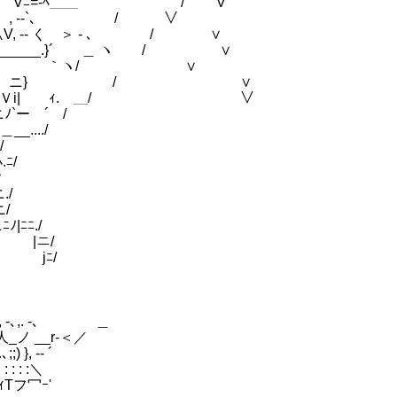
:::::::::::::} Vﾆ=-ﾍ＿＿ / V
/r /´ , --`､ / ∨
_ニニﾆﾆ∧V, -- く ＞ - ､ / ∨ 幾
______.}´ ＿ ヽ / ∨
‐'ニニﾐi{／ ｀ヽ/ ∨
､v/ィニニニ.、ニ} / ∨
:，ニニニニﾆＶi| ｨ. ＿/ ∨
ー ´ /
.../
/
ﾆ/
∨
/
/
ﾆ./
|ニ/
jﾆ/
､ ＿
_r‐＜／
 -‐ ´
: :＼
ｰ'