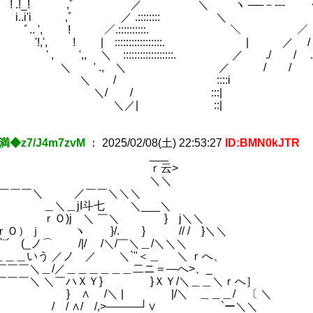
!_! ,ﾞ ／ ＼ ヽ ──－‐‐‐ ・
i'i ,ﾞ ／ .:::::::: ＼ 
13)
', ! ／.::::::::::. ＼ ／ 
, ! | :::::::::::::::::
,, ＼ ::::::::::::::::::. ／ ./ / .
' ., ＼ ／ / / ∴･|∵'
 / ::::i
/ / :::|
／| ::|
)～ (56)
満◆z7/J4m7zvM
：
2025/02/08(土) 22:53:27
ID:BMN0kJTR
___
ｒ云>
＼＼
￣＼ ／￣￣＼＼＼
＼＿jI斗七 ＼___＼
Ｏ)j ＼ ￣＼ } j＼＼
）ｊ ヽ }/. } // / }＼＼
´ (_ノ⌒ /|/ /＼/￣＼＿/＼＼＼
＿いう ／ノ ／ ＼`''＜＿ ＼ ｒへ、
￣￣＼＿/／＿＿＿＿＿＿二ニ＝―へ>、_
￣￣￣＼ ＼￣ハＸＹ} }ＸＹ/＼＿＿＼ｒへ］
 } ∧ /＼ | |/＼ ＿＿＿
 / ∧/ /,>―――┘∨ `ー＼＼