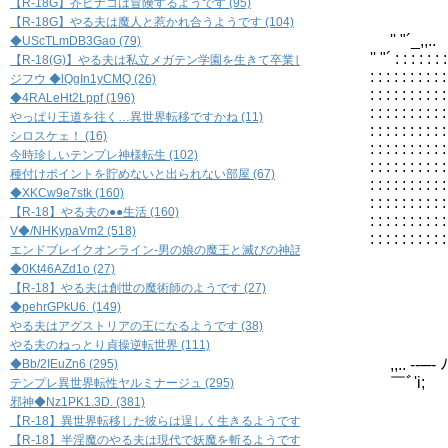
【R-18G】芥ヒナコは冒険するようです (95)
＿＿＿
_,,.. -‐ '
【R-18G】やる夫は魔人と惹かれ合うようです (104)
'' "´_,
◆UScTLmDB3Gao (79)
'' "´ : : : : :
【R-18(G)】やる夫は私立メガテン学園を生きて卒業したいようです (79)
: : : : :
ジフウ ◆lQgIn1yCMQ (26)
: : : : : : :
◆4RALeHt2Lppf (196)
: : : : : : 
やっぱり王道を往く…異世界転移ですかね (11)
: : : : : :
シロスケェ！ (16)
: : : : 
今時珍しいテンプレ神様転生 (102)
: : : : 
種付けポイントを貯めないと出られない部屋 (67)
: : : 
◆XKCw9e7stk (160)
: : :
【R-18】やる夫の●●生活 (160)
: : : : : : : 
V◆/NHKypaVm2 (518)
: : : : : : : 
エンドブレイクオンライン-男の娘の魔王と滅びの神話- (518)
◆0Kt46AZd1o (27)
【R-18】やる夫は創世の魔術師のようです (27)
◆pehrGPkU6. (149)
_ ,
やる夫はアグストリアの王になるようです (38)
,
やる夫のねっとり貞操逆転世界 (111)
,ノ
,,..
◆Bb/2IEuZn6 (295)
￣ﾞ'i
テンプレ異世界転性ヤルミナージュ (295)
ﾞ'ﾞ
邪神◆Nz1PK1.3D. (381)
!!.
【R-18】異世界転移した彼らは逞しく生きるようです (76)
! !
【R-18】半淫魔のやる夫は現代で妖魔を斬るようです (32)