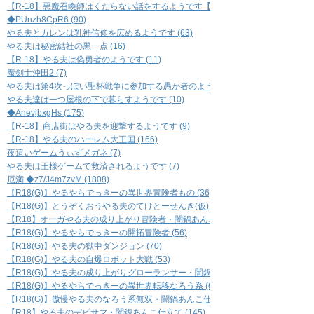
【R-18】悪魔召喚師はくだらない話をするようです【BL】 (7)
, ': :
◆PUnzh8CpR6 (90)
／: : : 
やる夫とカレンは乳神信仰を広めるようです (63)
-‐- ／: : 
やる夫は秘密結社の黒一点 (16)
／;;;;;;;;／:
【R-18】やる夫は偽勇者のようです (11)
(;;;;;;;;／: 
`／: : : : 
魔剣士沖田2 (7)
／ : :
やる夫は第4次っぽい聖杯戦争に参加する愚か者のようです (5)
(: 
やる夫達は一つ屋根の下で暮らすようです (10)
＼: :
◆AnevjbxgHs (175)
＼: :
【R-18】商店街はやる夫を迎撃するようです (9)
｀`～
【R-18】やる夫のハーレム大王国 (166)
￣
夜這いゲームうぃずメガネ (7)
ヽ
やる夫は王様ゲームで救済されるようです (7)
＼
厄満 ◆z7/J4m7zvM (1808)
_,,
【R18(G)】やるやらでっきーの異世界冒険者もの (36)
( 
【R18(G)】とうぞくおうやる夫のてけとーせんき(仮) (33)
＞
【R18】オーガやる夫の成り上がり冒険者・闇鍋あんこ仕立て (67)
_
【R18(G)】やるやらでっきーの開拓冒険者 (56)
(
【R18(G)】やる夫の獄中ダンジョン (70)
＞
【R18(G)】やる夫の自爆ロボット大戦 (53)
／:
【R18(G)】やる夫の成り上がりグローランサー・闇鍋あんこ仕立て (42)
{: :
【R18(G)】やるやらでっきーの異世界転移なろう系 (61)
【R18(G)】傲慢やる夫のなろう系無双・闇鍋あんこ仕立て (118)
【R18】やる夫のデビサマ・闇鍋あんこ仕立て (145)