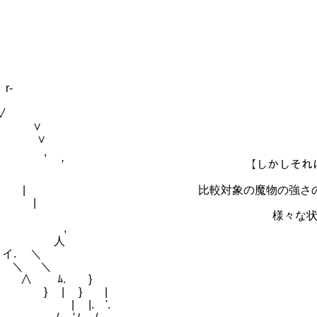
r‐
 ∨
::::∨ ∨
::::/ ∨
::, ―./ ,
::::::::::::::::::::/ ′ 【しかしそ
::::::::::′ | 比較対象の魔物の強さの
. |
∨i{ 様々な状態異常を駆使する搦手
ﾑ ,
. 人
. ＼
 ＼ ＼
ﾑ. }
 } |
. '.