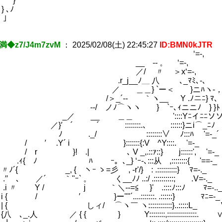
 ' } / ′ﾉ
 ∧ } ､ﾉ {／ 
｣ L
満◆z7/J4m7zvM
：
2025/02/08(土) 22:45:27
ID:BMN0kJTR
‘=-,
 -- 。 ‘=-,
/ 〃 ＞x‘=-,
_j__ﾉ＿ 八 ､_ﾏﾐ､-､
＿＿} `ー＜ }ニﾊヽ-
´-- ｀ヽ__ Y .ﾉニﾆ} ﾏ､
 ノﾉ⌒ヽヽ } `ｰ､ｨニニﾉ } }ﾄ
__ ＿＿ '::::Yﾆイﾆﾆソ
´ ´ ::::::::.､ ::::::}ニi⌒_ﾆﾉ
19)
/ ::::::::∨ ﾉ:::ﾊ '=-_´
Y´ i }:::::::{:V ^Y::::. '=-_
! .| ､ V _,.::ｧ::} j::::::', '=-_
 ﾊ ｰ。､_} ‘ｰ-､:::从 ,::::::::{ '==-_
 { ヽｰ ゝ=彡 , -r'/} : .::::::::::} ﾏ=-._
´ ｀''ｰ` 。 ゝく__ﾉﾉ ..:/ .::::::::::; .V=-._
〃 Y / j ｀＼--=≦ }' 
/ ′ }ー''"´....:::::::. .:
 (12)
 しィ/ ⌒ヽ￣ ヽ:::::::::::
.人 ／ { { } Y::::::::,:::::::::