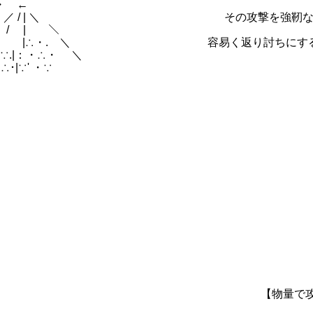
 ←
／ / | ＼ その攻撃を強靭な肉体で受
/ | ＼
. | ／ / |∴・. ＼ 容易く返り討ちにす
∵.|：・∴・ ＼
 ・∵
/ 〔 ＼ 【物量で攻めても今度は雑