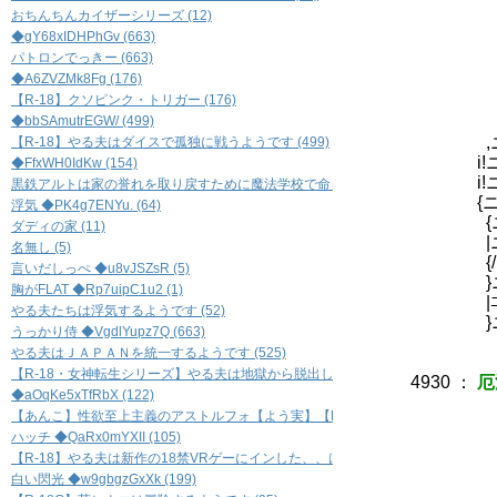
┃ ヽi
おちんちんカイザーシリーズ (12)
{ 八 `ｰ
◆gY68xIDHPhGv (663)
|! 乂
パトロンでっきー (663)
}! 乂
◆A6ZVZMk8Fg (176)
从 / 
【R-18】クソピンク・トリガー (176)
ﾑﾆﾐ
◆bbSAmutrEGW/ (499)
,ニニニ
,ニニニ
【R-18】やる夫はダイスで孤独に戦うようです (499)
i!ニニニ
◆FfxWH0IdKw (154)
i!ニニニ
黒鉄アルトは家の誉れを取り戻すために魔法学校で命を賭すようです (154)
{ニﾆ／ニ
浮気 ◆PK4g7ENYu. (64)
{ニ/ニニ
ダディの家 (11)
|ニニニ
名無し (5)
{/ニニ＞
言いだしっぺ ◆u8vJSZsR (5)
}ニ ／
胸がFLAT ◆Rp7uipC1u2 (1)
|ﾆく
やる夫たちは浮気するようです (52)
}ニ
うっかり侍 ◆VgdlYupz7Q (663)
やる夫はＪＡＰＡＮを統一するようです (525)
【R-18・女神転生シリーズ】やる夫は地獄から脱出したいそうです (138)
4930
：
厄
◆aOqKe5xTfRbX (122)
＿
【あんこ】性欲至上主義のアストルフォ【よう実】【R-18】 (122)
γ^`
ハッチ ◆QaRx0mYXII (105)
_､rf〔
【R-18】やる夫は新作の18禁VRゲーにインした、、はず…… (105)
ゝ:,_
白い閃光 ◆w9gbgzGxXk (199)
_