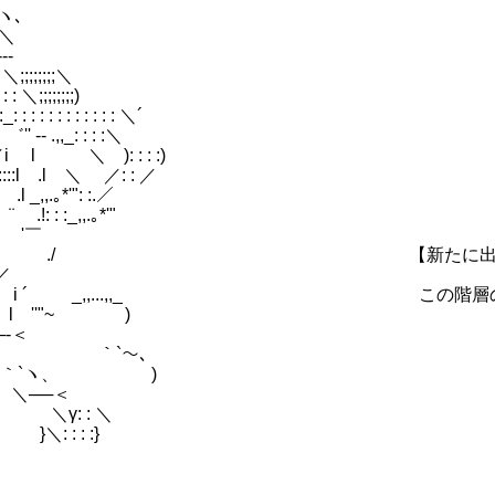
ヽ､
 ＼
‐-
＼;;;;;;;;＼
: ＼;;;;;;;;)
 : : : : : : : ＼´
: : : :＼
: : : :)
 ＼ ／: : ／
'": :.／
.｡*'"
￣
たに出現した魔物達の
／
...,,_ この階層の最初の方で遭遇
"~ )
＜
`～､
ヽ、 )
─＜
 : ＼
: : :}