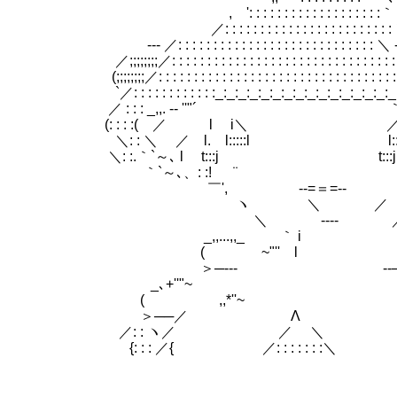
 : : : : : : : : : : : : : : : : :｀
: : : : : : : : : : : : : : : : : : : : :
: : : : : : : : : : : : : : : : : : : : : : : : : : ＼ -
 : : : : : : : : : : : : : : : : : : : : : : : : : : : : : : : 
: : : : : : : : : : : : : : : : : : : : : : : : : : : : : : : : : : 
: : : : : : : :_:_:_:_:_:_:_:_:_:_:_:_:_:_:_:_:_: : : : :
 : _,,. -‐ ''"´ ｀゛'' ‐- .,,_
: : :( ／ l i＼ ／i l ＼ )
 ＼ ／ l. l:::::l l:::::l .l
.｀`～､ l t:::j t:::j .l _,,.｡*
､、: :! ¨ ¨ .!: : :_,,
', -‐=＝=‐- '
 ＼ ／ ./ 【新
 ‐--‐ 
...,,_ ｀ i i ´ _,,
~"'' l l ''
─‐-- --─‐
､+''"~ ｀
 ,,*''~ ｀`
──／ Λ ＼─
 : ヽ／ ／ ＼ ＼γ:
 : ／{ ／: : : : : : :＼ }＼: 