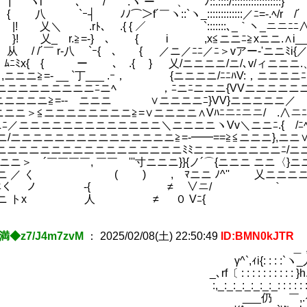
 ､ / .ヾ ー 、 ﾉ::.::::/:::::
┤ ﾉﾉ⌒＞f´￣ヽ::`ヽ_:::::::::::::／ﾆ=-.ﾍ
＼ .rﾄ､ .{ { ／ `:::::::､_｀ヽ
_ r.≧=-} ､ { i ,x≦ニニﾆ≧xニニ.∧i_
/´￣ r-八 `ｰ{ ､ { ／ニ／ﾆﾆ／ﾆ＞vアー
x{ { ー ､ .{ } 乂/ニニニニ/ニ/
≧=- __ `丁___ .ｰ， {ニニニニ/ﾆﾆﾊV
ニニニニニニﾆニﾍ ，ﾆニﾆニニニ{VVニニニニニニﾉ`
ニニ≧=-- ニニニゝ ∨ニニニニﾆ}VV}ニニニニニ／ ＿__.
＞≦ニニニニニニニニ≧=∨ニニニニ∧Vﾊﾆニﾆニニ/ .∧ニﾆ
ニニニニニニニニニニニニ＼ニニニニヽVv＼ニニﾆ.{ /ﾆﾍ.
ニニニニニニニニニニニニニ≧=-━━==≧≦ニニニ},ニニ
ニニニニニニニニニニニニニニﾐﾐニニニニニニニニﾆ/ニニ.
 ´￣￣￣￣, ￣￣ '''寸ニニニ}}{ノ´⌒{ニニニ ニニ〈}ニニ
 く ( ) , ﾏニニ ﾉ^'' 乂ニニニニﾆﾉ|ﾆ
 ノ -{ ≠ ∨ニ/ ｀￣￣￣ 
 トx 人 ≠ ０ Vﾆ{ 
満◆z7/J4m7zvM
：
2025/02/08(土) 22:50:49
ID:BMN0kJTR
 , -､,. -
,ｨi{: : : :`ヽ_人_ノ _
 : : : : : : : : : : }h.､;;) },
:_:_:_:_:_:_: : : : : : : : 
__仍 ￣,.ｨTフ冖