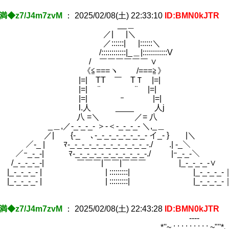
満◆z7/J4m7zvM
：
2025/02/08(土) 22:33:10
ID:BMN0kJTR
__＿
| |＼
::::| |::::::＼
::::::::|_＿|::::::::::::V
￣￣￣￣￣￣ ∨
===ヽ /===≧》
| TT ￣ TＴ |=|
| ¨ ¨ |=|
| ｰ |=| 明日も用
人 ____ 人j
=＼ ／= 八 帰り遅くな
(1)
_-_-_- ＞‐＜-_-_-_- ＼,_＿
_ ゝ､-_-_-_-_-_-_-_- イ_- } |＼
ﾏ-_-_-_-_-_-_-_-_-_-_-_-./ .| -_＼
_-| ﾏ-_-_-_-_-_-_-_-_-_-_-./ |ｰ_-_-＼
-_-_-| ￣￣￣|￣￣|￣￣￣ |_-_-_-_-∨
_-_- | | :::::::::| |_-_-_-_-
_-_- | | :::::::::| |_-_-_-_-
満◆z7/J4m7zvM
：
2025/02/08(土) 22:43:28
ID:BMN0kJTR
-‐‐-
'~ : : : : : : : : : ~"''*､