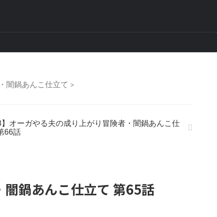
者・闇鍋あんこ仕立て
>
18】オーガやる夫の成り上がり冒険者・闇鍋あんこ仕
第66話
闇鍋あんこ仕立て 第65話