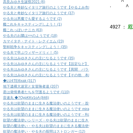
∧
高良みゆき生誕祭2021 (6)
.
やる夫と奇妙なイタリア旅行のようです【やるよみ市編】 (36)
やる夫と奇妙なイタリア旅行のようです (37)
やる夫は悪魔でも愛するようです (2)
艦これをキャスティングしよう！ (1)
4927
：
厄
艦これっぽいナニカ (63)
やる夫のお隣は××のようです (18)
__
カマイタチ・ナイト・レクイエム (23)
／
聖杯戦争をキャスティングしよう！ (35)
.r
やる夫で学ぶウィザードリィ！ (5)
／ 
やる夫はみゆきさんの主になるようです (35)
/＞_
やる夫はみゆきさんの主になるようです【設定など】 (14)
--/
_／ 
やる夫はみゆきさんの主になるようです【異聞 パラレル編】 (12)
／}′ 
やる夫はみゆきさんの主になるようです【その他 本編とまったく関係ないもの】 (
ﾉ ._
◆LU4TEl6xak (317)
/ ′ .
地下遺構大迷宮と女冒険者達 (207)
/ r }
君は発情勇者たちを守護るようです (110)
.ｨ{ ﾉ
音速丸 ◆7OypKKv1oA (846)
〃ﾉ´{ _,
やる夫は欲望のままに生きる魔法使いのようです・首領８ (23)
.′′ ､ ／
やる夫は欲望のままに生きる魔法使いのようです miracleman's number (13)
.i 
やる夫は欲望のままに生きる魔法使いのようです・Rock 'n' Roll (12)
i { 
欲望の魔法使いシリーズ・やる夫は欲望のままに生きる魔法使いのようです・ＧＯＧＯ
| {
欲望の魔法使い・やる夫は欲望のままに生きる魔法使いのようです米粉麺 (13)
{八 ､_
欲望の魔法使い・やる夫の股間はストロンガー (12)