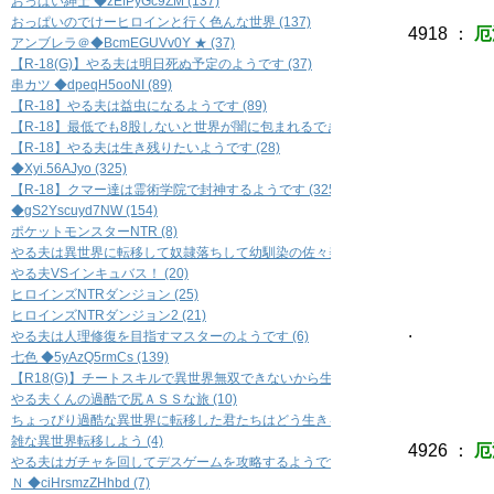
おっぱい紳士 ◆zEfPyGc9ZM (137)
おっぱいのでけーヒロインと行く色んな世界 (137)
4918
：
厄
アンブレラ＠◆BcmEGUVv0Y ★ (37)
【R-18(G)】やる夫は明日死ぬ予定のようです (37)
／
串カツ ◆dpeqH5ooNI (89)
／::
【R-18】やる夫は益虫になるようです (89)
/::::
【R-18】最低でも8股しないと世界が闇に包まれるできる夫の恋愛事情 裏 (45)
/ 
【R-18】やる夫は生き残りたいようです (28)
《≦
◆Xyi.56AJyo (325)
|=
【R-18】クマー達は霊術学院で封神するようです (325)
|=
◆gS2Yscuyd7NW (154)
|=
l.
ポケットモンスターNTR (8)
八 
やる夫は異世界に転移して奴隷落ちして幼馴染の佐々美さんを寝取られるようです 
_＿,／-
やる夫VSインキュバス！ (20)
／| {-
ヒロインズNTRダンジョン (25)
／-_ | 
ヒロインズNTRダンジョン2 (21)
. ／ｰ_-
やる夫は人理修復を目指すマスターのようです (6)
/_-_
七色 ◆5yAzQ5rmCs (139)
|_-_-
【R18(G)】チートスキルで異世界無双できないから生き足掻く (37)
|_-_-
やる夫くんの過酷で尻ＡＳＳな旅 (10)
ちょっぴり過酷な異世界に転移した君たちはどう生きるのか (39)
雑な異世界転移しよう (4)
4926
：
厄
やる夫はガチャを回してデスゲームを攻略するようです (49)
Ｎ ◆ciHrsmzZHhbd (7)
,,*'