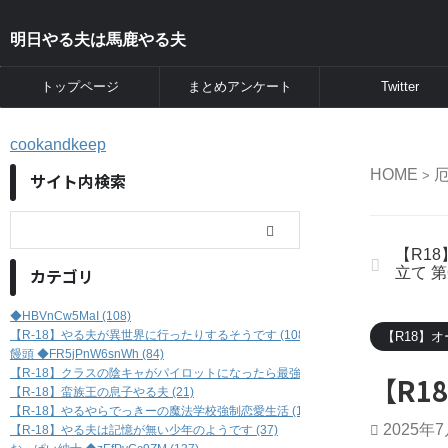
明日やる夫は馬鹿やる夫
トップページ
まとめアンケート
Twitter
cookandkeep
HOME
厄
>
サイト内検索
【R1
カテゴリ
立て 第
◆HBVnCw5MaI (108)
【R-18】やる夫が異世界に行ったりするそうです (108)
【R18】
饅頭 ◆FR5jPnW6snWh (84)
【R-18】クラスの陰キャがパイロットになったら最強だった件 (46)
【R1
【R-18】蛮族王の息子やる夫 (21)
【R-18】やるやらでっきーの魔法学校強制恋愛生活 (17)
2025年
【R-18】やる夫は記憶が無い少年のようです (37)