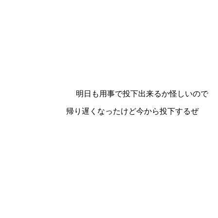
事で投下出来るか怪しいので
ったけど今から投下するぜ
｜
｜