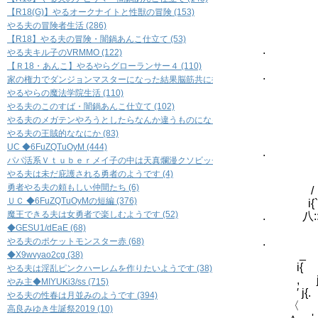
【R18(G)】やるオークナイトと性獣の冒険 (153)
やる夫の冒険者生活 (286)
.....:´
【R18】やる夫の冒険・闇鍋あんこ仕立て (53)
. ／::,
やる夫キル子のVRMMO (122)
/:::八＿
【Ｒ18・あんこ】やるやらグローランサー４ (110)
. /:::::
家の権力でダンジョンマスターになった結果脳筋共に振り回されて副官共々滅茶苦茶
_ /:::
やるやらの魔法学院生活 (110)
}, ´ 〉:
やる夫のこのすば・闇鍋あんこ仕立て (102)
/ :...ｰ――‐
やる夫のメガテンやろうとしたらなんか違うものになったもの (60)
'.::::::
やる夫の王賊的ななにか (83)
,. ∨::::
UC ◆6FuZQTuOyM (444)
. ′ ∨::::
パパ活系Ｖｔｕｂｅｒメイ子の中は天真爛漫クソビッチ妻ユリカちゃん (5)
ｨ ´￣ 
やる夫は未だ庇護される勇者のようです (4)
,__｣ ,ｰ‐ 
勇者やる夫の頼もしい仲間たち (6)
/ i|
ＵＣ ◆6FuZQTuOyMの短編 (376)
i{` 
魔王できる夫は女勇者で楽しむようです (52)
. 八
◆GESU1/dEaE (68)
`
. 
やる夫のポケットモンスター赤 (68)
_ ／
◆X9wvyao2cg (38)
i{ ／
やる夫は淫乱ピンクハーレムを作りたいようです (38)
, 
やみ主◆MIYUKi3/ss (715)
′
やる夫の性春は月並みのようです (394)
〈
高良みゆき生誕祭2019 (10)