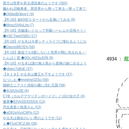
! .
貴方は世界を彩る漂流者のようです (260)
i..
嫌われ召喚勇者、異世界から帰って来る～帰って来てからも騒動に巻き込まれる～ (
ﾞ.. 
◆Q09wBQbngY (9)
'!,'
【R-18】妹ENDスタートから足掻いてみる (9)
' , '
◆l8nuc5V6xL/m (7)
＼ 
【R-18】洗脳遣いとなって学園ハーレムを目指そう！ (7)
＼
◆jrSCTgwVlSEh (17)
＼
【R-18】やる夫は今更シティライフに憧れるようになったようです (17)
＼
◆Dwcm/86YEA (56)
【R-18】最低でも8股しないと世界が闇に包まれる～できる夫の恋愛事情(ペルソナ風味
たんぱく質 ◆0Oc.Ht2Su3Q9 (9)
4934
：
厄
【R-18】やる夫は謎の無人島から冒険の旅に出るようです (9)
◆gbqrc7d8xE (37)
【Ｒ１８】やる夫は魔王を下すようです (37)
／￣￣
なつしお ◆myjeheQZSo (58)
/ ＿
姫騎士ニアスと淫獄の霧に沈む王国 (58)
/ ｒ
◆4lJzh3cjZE (6)
/ ｒＯ
CYB（カルデアヤリチンボーイズ）と10の女の子 (6)
{! `¨
蓬莱◆62VpSDX555iX (13)
＼＿＿＿
丹生束君と暁美さん (13)
|/￣￣￣
◆aD61eVuvC8Pp (12)
| /￣
やる夫は都合のいい男のようです (12)
| {
１◆F1pC9CZ.86 (28)
Ⅵ、 /