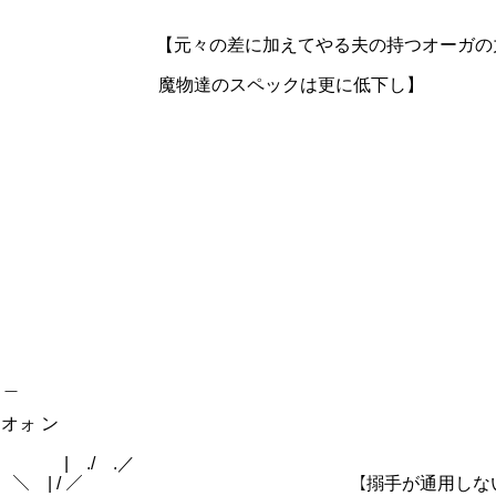
 : : : : : :,. *''~ ﾊ ) .! 【元々の差に加えてやる夫の持つ
' .{: : !: : : : : : : : : : ヽ 魔物達のスペックは更に低下し】
＿
オォ ン
./ .／
＼ | / ／ 【搦手が通用しないと近接