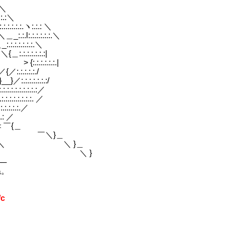
:＼
:.:＼
:.:.ヽ:.:.: ＼
:.l:.:.:.:.:.:.＼
:.:.:.:.＼
:.:.:.:.:|
.:.:.:.:.:.|
.:.:.:./
.:.:.:/
:.:.:.:／
.:.:. ／
:.:.／
: ／
{＿
＼ ￣＼}＿
 ＼ ＼ }＿
 | ＼ }
──
ね。
/c