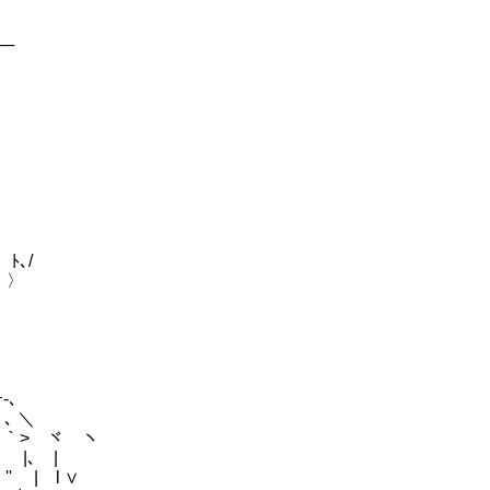
──
ﾄ､/
 〉
-､
＿ ､ ＼
;;;// ﾉ ｀> ヾ ヽ
| ｌ |､ |
ｒ'' | l ∨