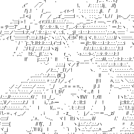
 , ' 、 }',: :ヽ: : l:}´￣ゝ
／／ !、 ﾉ: : : : :.lj、 .//}
' /_,... ,.ィr-ｰ! '. : : : : : : : ,jl. /' .l 
/' ／ _,.z'_::::::::l ｰ.ヽ、: : :_:,. ' l､/ / j=-._／::::::::
 ,. '_ィr::/.l.:.l:.:.:.:.:',:...、_,.._二ﾆｒ―-､ー r'ﾄ. ､ ｀ヽ::
,...t_j !}:'.:.:l:.:.!i､:.:_!',...-:l:.:.:i:.:.:.:.:.:.:.:.:.:｀ー.!::ヽ、
':::::::l.:/:,ｰr','.:l:.:.j,:.:ヾ､:.:l､ ､_;j!_:.l.:.:.l:.:.:.:.:.:.:.',:.:.ﾊ､::::::｀
'::::::::::!':.:;:.i:.!:l-jｰ,'ヽ:.:.',＼,ｲ::!ﾊﾟﾁ!:.:jヾ､!:.:.:.:.',:.:.:.l/ヽ:::::::::, 
'!:.l!:l:.l:.:.:.l,ｨ':::lヽ'､ ｀ ー.j!::.ﾘi:.:.:.l.:.l:.:.:.',:.:.:i ∨
j',:.:.!',:.:.lヽzj ｀` /::/.:.l.:.:.:i.:.l:.:.:.:.',!:.l '´
:l:.',_j!.'.:.:ヽ r_-, '-ｭ.:.:.:ﾄ-:.',:.:i:.:l:.:.:.l:.!
:.',l｀ l!ゝ｀t...、_ ,...ィ´.:.:.:/i!､:.:.',:.!:.l:.:.:.l:.'
.:.:.j ヾ／:f´￣￣ ｀".､:.:.:'.;.:.!:.:.:l:.:.'.,
,' _l'/／! ヽ. ' .:.:.ヾ､:.:.:.:.:.:.:':.
.:´:.:./:.:.:, {f/_} l! ' .、.:.:､:.:.:.:.:.:.:
19)
.:.:.:.:.:.:.〃:.:./' /／,.ィ´ |! l ﾊ､:.:.ヽ＼:.:.:.:.:.
.:.:／.:.:.:, '_/ _..=＝＝=､､ j! .l fｰ...._:.:.:.:ヾ:.､:.:.:.
.':.:.:.:.／.:.:.:, '. '´ ｌ!_tﾃ/´ ￣__｀`ヾ.､/! l ,' ｀'.:.:.:、:.:.
:,:.:.:.:.:.:.,ｲ/ ,′ ! l _/_, ´ ｀ヽ!lV/ ! ,ｲl! lヽ!:.'.,:.:.:.:.:
:.:.:.:./:./ l i,.',.r-ー 、 /: : l!::l / ! j::!l:l:.:',:.i:.:.
.:.:.:.,.:':., ' l !/,.. -- ､ '. l: : /::::l ,' } ;::,' !.!:.:j:.!:.:
_.／ ,ｉ .! - z_ '. j／.､:ー＝..._z/ // .,′.:.:.l!:.:.
::/ ,.'∧. 'ｰ-.､ ヾ l l!:iヽ:.:.....､i!/ /.' /.:,'.:.:.:,':.:.:
 (12)
::{ // f}', .! .l ヽ.j.:.:',:.:',:.:.ハ 〃 /:.,.'.:.:,.':.:
_j ._,','l! l/.j l ,. ｀`i }ヽ.:.':.,:'.,:.:.ﾊ __,,z'" ,.:',.:.,'.:.:.,':.: