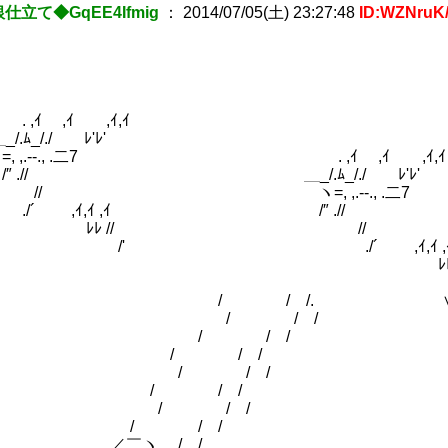
仕立て◆GqEE4Ifmig
：
2014/07/05(土) 23:27:48
ID:WZNruK
 ,ｲ ,ｲ,ｲ
_/./ ﾚ'ﾚ'
,.--., .二7 . ,ｲ ,ｲ ,ｲ,ｲ
.// ＿_/.ﾑ_/./ ﾚ'ﾚ'
 ヽ=, ,.--., .二7
 ,ｲ,ｲ ,ｲ /″ .//
ﾚ // //
(1)
 ./´ ,ｲ,ｲ ,
ﾚﾚ /
/
 / /. ∨/ //
 / / ∨/ ′//
 / / ∨ / //
 / / ∨// ′/
/ / ∨ ′' , 
 / / ∨ / ,′
 / / ∨ / ′
 / / ∨// ′
￣ヽ / / ∨ /