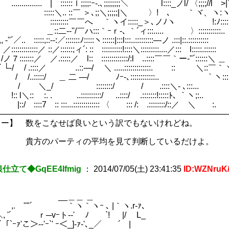
...... | ::::::ｌ;;;;:ｰ-.､;;;;;;;;＼ l::::_ノl/ 〈;;;;//l >
＼.. ::￣ ＞､;;＼;;;;;|＼ 〉! ､ ｀ヾ、ヽ:ヽ
13)
::::￣￣へ ｀ヽイ:::::_＞､ノﾉヽ ゞ !:ﾉ::::::
-‐''/￣ハ:::｀ｰｒ-､ ｀´ィ:::..... 〉:::::::::::
／..￣:::::,::-‐:／:::::::ﾉ:::::ヽ::::::|:::l:::..:::::::::─-ノ .:::|::.::::
'ﾞ´ ／:::::::::::::／ ::／::::::;ィ´: :: ::::::::::!::::＼:::::::::....／::: 
::／ ／.:::::／ l:: :::::::::::::/:l ..::::￣￣｀ー‐''´::::::＼ ＿
/ .::::／ ..::-─/ ＼ .....:::::::::::::. :: ＼::￣｀
 / /..:::::/ ＿ 二 -─/ ﾉｰ-､::::::::::::.. ｀ヽ:::::::
:._| / ＼_/ ::::::::/ / .::::＼- ､:::... 
)～ (56)
!:: l＼:: :. . ..::::::::::/ ..::::/ .:::::::!:::::ﾄ､
:::7 :: :::...::::::::::::: 〈 ::: /: .::::::::/
────────────────────────────────────────
リー】 数をこなせば良いという訳でもないけれどね。
パーティの平均を見て判断しているだけよ。
仕立て◆GqEE4Ifmig
：
2014/07/05(土) 23:41:35
ID:WZNruK
_＿＿ ＿
,. ''"´ ｀ヽ｀ヽｰ ､ |｀ヽ.r-ｧ､
'´ ｒ─vｰト-‐' ﾉ `! |/ L_
ｰｧ'こ＞-‐'ｰ`' ｰ＜_]‐ｧ-'､_／ ´ |