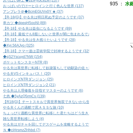
おっぱい紳士 ◆zEfPyGc9ZM (137)
935
：
水銀
おっぱいのでけーヒロインと行く色んな世界 (137)
アンブレラ＠◆BcmEGUVv0Y ★ (37)
【R-18(G)】やる夫は明日死ぬ予定のようです (37)
串カツ ◆dpeqH5ooNI (89)
【R-18】やる夫は益虫になるようです (89)
【R-18】最低でも8股しないと世界が闇に包まれるできる夫の恋愛事情 裏 (45)
. ,ｲ
【R-18】やる夫は生き残りたいようです (28)
＿_/.ﾑ
◆Xyi.56AJyo (325)
ヽ=, 
【R-18】クマー達は霊術学院で封神するようです (325)
/″ 
◆gS2Yscuyd7NW (154)
//
./´
ポケットモンスターNTR (8)
ﾚ
やる夫は異世界に転移して奴隷落ちして幼馴染の佐々美さんを寝取られるようです 
/'
やる夫VSインキュバス！ (20)
ヒロインズNTRダンジョン (25)
ヒロインズNTRダンジョン2 (21)
/
やる夫は人理修復を目指すマスターのようです (6)
/
七色 ◆5yAzQ5rmCs (139)
/
【R18(G)】チートスキルで異世界無双できないから生き足掻く (37)
/
やる夫くんの過酷で尻ＡＳＳな旅 (10)
/ 
ちょっぴり過酷な異世界に転移した君たちはどう生きるのか (39)
/
雑な異世界転移しよう (4)
/
やる夫はガチャを回してデスゲームを攻略するようです (49)
/
Ｎ ◆ciHrsmzZHhbd (7)
／