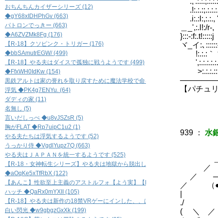
.,'.:.:.;.:.
おちんちんカイザーシリーズ (12)
.!:.:.:;.:.
◆gY68xIDHPhGv (663)
.i:.:l:,:.:.
パトロンでっきー (663)
＿_',:.l!:/r-
◆A6ZVZMk8Fg (176)
}:::-:f:.t!
【R-18】クソピンク・トリガー (176)
ヾ_イ:､::::::
◆bbSAmutrEGW/ (499)
!:.:.:｀ヾ ,
',:.:.:.
【R-18】やる夫はダイスで孤独に戦うようです (499)
>:.:.:.
◆FfxWH0IdKw (154)
───────
黒鉄アルトは家の誉れを取り戻すために魔法学校で命を賭すようです (154)
【パチュ
浮気 ◆PK4g7ENYu. (64)
ダディの家 (11)
その間
名無し (5)
言いだしっぺ ◆u8vJSZsR (5)
胸がFLAT ◆Rp7uipC1u2 (1)
939
：
水銀
やる夫たちは浮気するようです (52)
うっかり侍 ◆VgdlYupz7Q (663)
やる夫はＪＡＰＡＮを統一するようです (525)
＿＿
【R-18・女神転生シリーズ】やる夫は地獄から脱出したいそうです (138)
／
◆aOqKe5xTfRbX (122)
／ ─
【あんこ】性欲至上主義のアストルフォ【よう実】【R-18】 (122)
／ （●
ハッチ ◆QaRx0mYXII (105)
| （_
【R-18】やる夫は新作の18禁VRゲーにインした、、はず…… (105)
./ ∩
白い閃光 ◆w9gbgzGxXk (199)
( ＼ ／ 