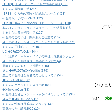
:|＼|:.:.:
【R18(G)】やるオークナイトと性獣の冒険 (153)
. ＼_∨二∨／
やる夫の冒険者生活 (286)
＿_______
【R18】やる夫の冒険・闇鍋あんこ仕立て (53)
／:.:.:.:.
やる夫キル子のVRMMO (122)
.|:.:.:
【Ｒ18・あんこ】やるやらグローランサー４ (110)
}二∨二∨二{
家の権力でダンジョンマスターになった結果脳筋共に振り回されて副官共々滅茶苦茶
＼:.:.:＼
やるやらの魔法学院生活 (110)
ヽ∠ ＿ ＼ 
やる夫のこのすば・闇鍋あんこ仕立て (102)
／三三三ミ
やる夫のメガテンやろうとしたらなんか違うものになったもの (60)
／三三三三ミ
やる夫の王賊的ななにか (83)
￣￣￣￣￣￣
UC ◆6FuZQTuOyM (444)
ﾍ人人ﾉ￣
パパ活系Ｖｔｕｂｅｒメイ子の中は天真爛漫クソビッチ妻ユリカちゃん (5)
＿/ |:;
やる夫は未だ庇護される勇者のようです (4)
／ /
勇者やる夫の頼もしい仲間たち (6)
ノ7 
ＵＣ ◆6FuZQTuOyMの短編 (376)
ノ７ 
魔王できる夫は女勇者で楽しむようです (52)
ノ７
◆GESU1/dEaE (68)
───────
【パチュ
やる夫のポケットモンスター赤 (68)
◆X9wvyao2cg (38)
やる夫は淫乱ピンクハーレムを作りたいようです (38)
937
：
水銀
やみ主◆MIYUKi3/ss (715)
やる夫の性春は月並みのようです (394)
高良みゆき生誕祭2019 (10)