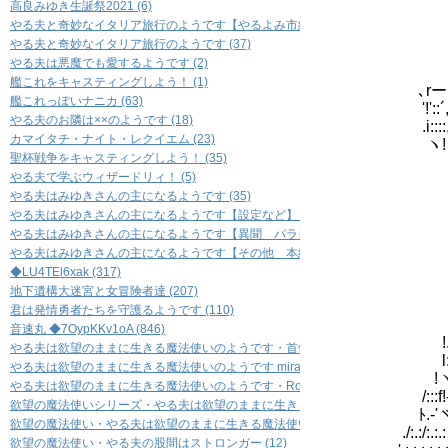
_ ィ´
高良みゆき生誕祭2021 (6)
,ｨ'´ 
やる夫と奇妙なイタリア旅行のようです【やるよみ市編】 (36)
/'j .! 
やる夫と奇妙なイタリア旅行のようです (37)
,..! <.j 
やる夫は悪魔でも愛するようです (2)
,.'::::j＞!
艦これをキャスティングしよう！ (1)
､rー＝テ::::7'_
艦これっぽいナニカ (63)
'!'::´,/_::::ノ
やる夫のお隣は××のようです (18)
.i::::,' ,.ィf_
カマイタチ・ナイト・レクイエム (23)
ヽ! ｀/｀`j:.,
聖杯戦争をキャスティングしよう！ (35)
/ ,':/ l:.
やる夫で学ぶウィザードリィ！ (5)
,″ ,.:,' !
やる夫はみゆきさんの主になるようです (35)
l!' j:.:.
やる夫はみゆきさんの主になるようです【設定など】 (14)
｀`ｰ' ,:
／/:.:.
やる夫はみゆきさんの主になるようです【異聞 パラレル編】 (12)
,...:.:
やる夫はみゆきさんの主になるようです【その他 本編とまったく関係ないもの】 (
,....:',
◆LU4TEl6xak (317)
.／.:／.:.:
地下遺構大迷宮と女冒険者達 (207)
,. ':.:.:,
君は発情勇者たちを守護るようです (110)
/.:.:.//:.
音速丸 ◆7OypKKv1oA (846)
!.:,'//／:.
やる夫は欲望のままに生きる魔法使いのようです・首領８ (23)
l:.;:/':.:.:
やる夫は欲望のままに生きる魔法使いのようです miracleman's number (13)
!ヾ!.-＝､ィ
やる夫は欲望のままに生きる魔法使いのようです・Rock 'n' Roll (12)
/:::f!-:::
欲望の魔法使いシリーズ・やる夫は欲望のままに生きる魔法使いのようです・ＧＯＧＯ
ﾄ.-'ヾ::::
欲望の魔法使い・やる夫は欲望のままに生きる魔法使いのようです米粉麺 (13)
./:.:/:.:.:ヾ
欲望の魔法使い・やる夫の股間はストロンガー (12)