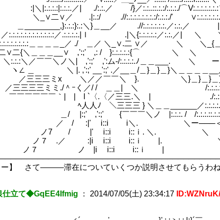
.:|:.:.:.／| ./:.:.／ /}／:.:..::.:.:/:.:.:./⌒V:.:.:.:.:.:.
 .|:.:/ .//:.:.:.:.:.:.:.:/:.:.:./' ∨:.:.:.:.:.:.
_,}:.:.:}:.:＼}＿__／ .//:.:.:.:.:.:.／:.:.／ |:.:.:.:.
:.:.:.:.:.:.:.:／.:.:.:.:.|ｌ .|＼{:.:.:.:.:／:.:.／| ＼ ＼＿_:.
.:.:.:.:.:＿＿＿＿_／ ./ ＿／ ＼_∨.二 ∨／ ＼ ＼_{＿_:.:.:.
＼＿＿＿__∨ ,':;' ,: / }:.:.:.:.:{⌒ ＼ ＼ ＼{＿:.:.
苦労するハメになった件について (48)
／￣￣＼ノ＼| ,':;' ,':ム-/:.:.:.:.ﾉ＿＿___. ＼ ー > {:
|. ,':;' __':;' .／__＿/＿}＿}＿}＼＿＿＿＿__／{／:.:
x ＼／／￣￣＼ }. ＼}＿}＿}＿}__}／:.:.:.:
ミ./＾ｰく／/ / ＿＿| ＼ /:.:.:.:.:.:.:.:.:.
｀| | l `〈.〈／三三.＼ | ./:.:.:.:.:.:.:.:
＼三三三 } ＼＿＿______／:.:.:.:.:.:.:.
' ,':;' {￣￣￣＼ノ |:.:.:. / /:.:.:.::.:.:.
 :|' i::i i＼. ＼ー───＜￣
/ |' i::i i::ｉ. ＼. 
.／ :|i i::i i::ｉ |.
 ノ |i i::i i::ｉ
────────────────────────────────────────
リー】 さて―――滞在についていくつか説明させてもらうわ
仕立て◆GqEE4Ifmig
：
2014/07/05(土) 23:34:17
ID:WZNruK