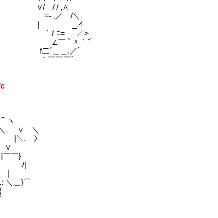
/ / ,∧
 .／ /＼
＿＿＿_,ｲ
= ￣ ／>
〃｀'´
／´
￣´
/c
ヽ
 ＼
. 〉
∨
￣}
'⌒> ﾉ|￣￣
 |
: ＼＿}⌒
{
⌒