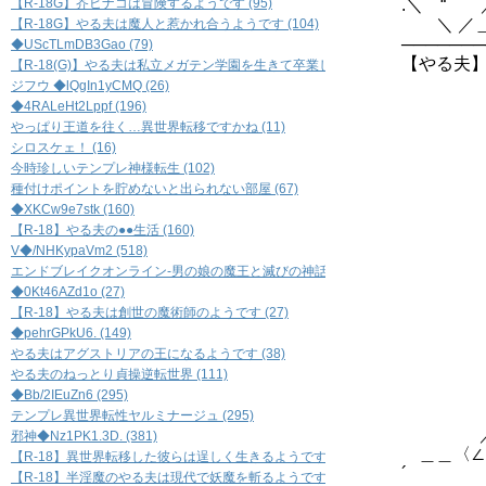
【R-18G】芥ヒナコは冒険するようです (95)
.＼ “ 
＼ ／＿
【R-18G】やる夫は魔人と惹かれ合うようです (104)
───────
◆UScTLmDB3Gao (79)
【やる夫
【R-18(G)】やる夫は私立メガテン学園を生きて卒業したいようです (79)
ジフウ ◆lQgIn1yCMQ (26)
◆4RALeHt2Lppf (196)
やっぱり王道を往く…異世界転移ですかね (11)
シロスケェ！ (16)
今時珍しいテンプレ神様転生 (102)
種付けポイントを貯めないと出られない部屋 (67)
_,,
◆XKCw9e7stk (160)
／／
【R-18】やる夫の●●生活 (160)
ﾉ / ..
V◆/NHKypaVm2 (518)
ｒ‐':::
エンドブレイクオンライン-男の娘の魔王と滅びの神話- (518)
ｒ-‐─〉 
◆0Kt46AZd1o (27)
/／ /|
【R-18】やる夫は創世の魔術師のようです (27)
＼／∧ﾉ_
◆pehrGPkU6. (149)
＿ノノ＼
やる夫はアグストリアの王になるようです (38)
, へヽ
やる夫のねっとり貞操逆転世界 (111)
〉 l;;
⌒T´::l;;
◆Bb/2IEuZn6 (295)
,,, -─'''＞､
テンプレ異世界転性ヤルミナージュ (295)
／, /く ｨュ|::
邪神◆Nz1PK1.3D. (381)
＿＿〈∠l ＿/／|
【R-18】異世界転移した彼らは逞しく生きるようです (76)
´ ￣ ｀Y .:
【R-18】半淫魔のやる夫は現代で妖魔を斬るようです (32)