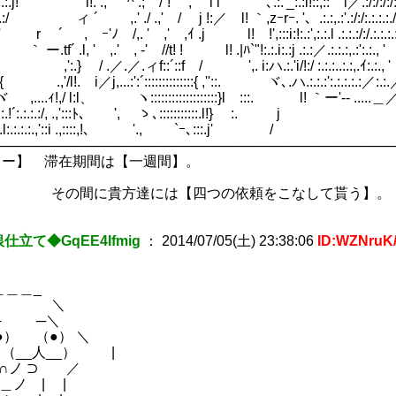
:.:.:.j! l!. ., '^ .; /`! , ｀i l ｀ ､.:.'_:.:l!::,::｀i／.:/:/:/:/:.:.:.:
:.:.:/ ィ ´ ,.' ./ .,' / j !:／ l! ｀,zｰrｰ. '、.:.:,.:'.:/:/:.:.:.:./:.
, ' r ´ , ｰ'ﾉ /,. ' ,' ,ｲ .j l! !',:::i:!:.:',:.:.l .:.:.:/:/.:.:.:.:/:
, ｀ ー.tf´ .l, ' ,.' , -' //t! ! l! .|ﾊ`"!:.:.i:.:j .:.:／.:.:.:,.:':.:., '
:::::j ,':.} / .／.／.ィf::´::f / ',. i:ハ.:.'i/!:/ :.:.:..:.:,.ｲ:.:., '
{ .,'/l!. i／j,...:':´::::::::::::::{ ,''::. ヾ､.ハ.:.:.:':.:.:.:.:／:
....ｨ!,/ l:l、 ヽ:::::::::::::::::::}l :::. l! ｀ー'-- .....＿
:.:.:.!´:.:.:.:/, .,':::ﾄ､ ', ゝ､:::::::::::.l!} :. j
::.l:.:.:.:.,'::i .,::::,!､ '., `ｰ､:::.j' / :
────────────────────────────────────────
リー】 滞在期間は【一週間】。
に貴方達には【四つの依頼をこなして貰う】。
仕立て◆GqEE4Ifmig
：
2014/07/05(土) 23:38:06
ID:WZNruK
＿_
 ＼
 ─＼
） （●） ＼
_人__） |
ノ ⊃ ／
＿ノ | |