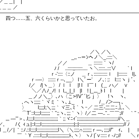
／＿＿| |
＿＿ ／
────────────────────────────────────────
】 四つ……五、六くらいかと思っていたお。
／＼ ／＼
 -‐＝ﾝヘノ＼_.::::＼
 ＿ :::::::｀ヽ/
::::;;::::::.... ヽ＼:::::..:::∨￣￣｀l
:〈::ノ ＿ｒ､:::::::::::ｌ |::::::: l|､￣
::::::ｒ‐-､__〉 l＼ﾞー' ノ､: ;: l::::ヽｊﾞ､
ヽ＿〉 / ｌ ｌ |! l l￣ l (＿ ハ／ ∨
ﾉ! ｌ l,,_|_l |l ! |_,,,_ﾄ l l |
_〉､ハ〈こ>ﾘVﾞ´匕ｊ 〉 !ヽ ヽ､
;;;;;｀ヾミ｀ヽ､⊥_ l /＿ﾉ＞-─┐、
;;l;＼;;;｀ヾ三､ﾐ｀ヽｰ／ 二三‐二二ﾆ⊥､＼
;;l;;;;;;;｀'';;ヽ､;;;｀ヽ〉/／二 -─..''..￣￣;// ｀'' ｰ
.l;;;;l;;;;;;;;;;;;;;;;;;;｀;;ヾﾆｨ´;;;;;;;;;;;;;;;;;;;;;;;;;;;;;;;;;//＼
l;;;;l;;;;;;;;;;;;;;;;;;;;;;;;;;|;;|:;;;;;;;;;;;;;;;;;;;;;;;;;;;;;;;;
 ｀::ﾉ.::l;;;;l;;;;;;;;;;;;;;;;;l＼〈＼;;;;∩;;;;;;;ｒ─-､;;;;//'' ｨ､ 
::::l;;;;l;;;;;;;;;;;;;;;;;ﾄ､ヽ〉 ヽﾉ |´∨:::::ｒ‐ﾉ;;// ＼