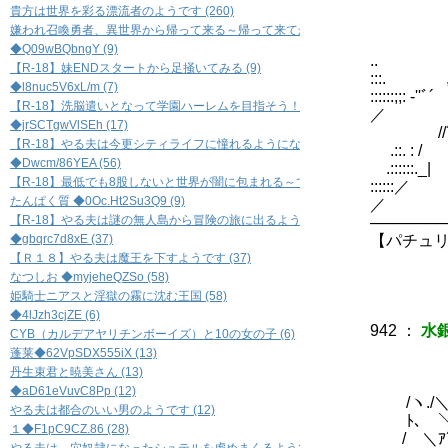
.........
貴方は世界を彩る漂流者のようです (260)
:::::
嫌われ召喚勇者、異世界から帰って来る～帰って来てからも騒動に巻き込まれる～ (
:::::
◆Q09wBQbngY (9)
.. ＿::二
【R-18】妹ENDスタートから足掻いてみる (9)
:::. ,, ‐''´
◆l8nuc5V6xL/m (7)
::::::;;: ‐'
【R-18】洗脳遣いとなって学園ハーレムを目指そう！ (7)
／ /ノ７:::::
◆jrSCTgwVlSEh (17)
//´ └-/ 
【R-18】やる夫は今更シティライフに憧れるようになったようです (17)
.::. : /
◆Dwcm/86YEA (56)
.:::::
【R-18】最低でも8股しないと世界が闇に包まれる～できる夫の恋愛事情(ペルソナ風味
::::::／ 
たんぱく質 ◆0Oc.Ht2Su3Q9 (9)
／ |::/ :
【R-18】やる夫は謎の無人島から冒険の旅に出るようです (9)
───────
◆gbqrc7d8xE (37)
【パチュ
【Ｒ１８】やる夫は魔王を下すようです (37)
貴方の
なつしお ◆myjeheQZSo (58)
姫騎士ニアスと淫獄の霧に沈む王国 (58)
◆4lJzh3cjZE (6)
942
：
水銀
CYB（カルデアヤリチンボーイズ）と10の女の子 (6)
蓬莱◆62VpSDX555iX (13)
丹生束君と暁美さん (13)
_
◆aD61eVuvC8Pp (12)
/ヽ./＼ 
やる夫は都合のいい男のようです (12)
ﾄ､ ＼, 
１◆F1pC9CZ.86 (28)
/ ＼ｱ´「`