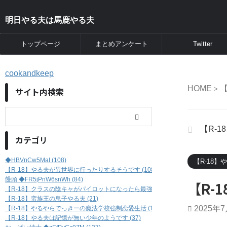
明日やる夫は馬鹿やる夫
トップページ
まとめアンケート
Twitter
cookandkeep
HOME
>
サイト内検索
【R-
カテゴリ
◆HBVnCw5MaI (108)
【R-18
【R-18】やる夫が異世界に行ったりするそうです (108)
饅頭 ◆FR5jPnW6snWh (84)
【R-
【R-18】クラスの陰キャがパイロットになったら最強だった件 (46)
【R-18】蛮族王の息子やる夫 (21)
2025年
【R-18】やるやらでっきーの魔法学校強制恋愛生活 (17)
【R-18】やる夫は記憶が無い少年のようです (37)