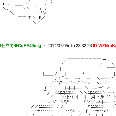
 ､__＿＿_!Ｌ. / / ∨/ 
 ｀￣￣ヽ＼ ` / / ゝ=-
＿＿___ ＼,/ ∨ | 
 ７ ＼_l!／ `７ﾆ
／ ∠￣ ` 
f二´＿＿,
｀￣￣
仕立て◆GqEE4Ifmig
：
2014/07/05(土) 23:32:23
ID:WZNruK
￣￣￣￣￣￣￣`ー-､
 ／￣￣＼⌒
＿__| ￣￣＼. ∨
＿_ﾉ | / } |＼
ー' ー‐' ー |＼ー一'′ /' 
7ー‐'⌒ー‐'⌒ー＜ ＞―一'′ |￣
.:|:.:.|:.:|:.:.|:.:.:.:.:＼:.:.:.:.`ー
.|:.:.|:.:|.:.:|:.:..|:.:＼＼:.|:.:./:.:.:.＼`ー＜
.:.|:.:.|:.:Ｌ.:|___|__,斗ｒ斥:./:/:.: l:.
.∨⌒ﾊ弋ﾘ｀ 弋ソ|／:.:/:.|:.:.:.:.:|ｰ
.:.:.:.:.:.:./:.∧ 、 〃:.:.:/:.:.:|:.:.:.:.:|
:.:.:.:.:::.:.／／:.:.:＞､ ﾆ イ:.:.:.::/:.:.:./: !.:.:.:|
:.:.:.:.:.／￣√:.:.:／＿_ﾉ__／:.:.:. /:.:.:./:.:.:l:.:.:.:＼