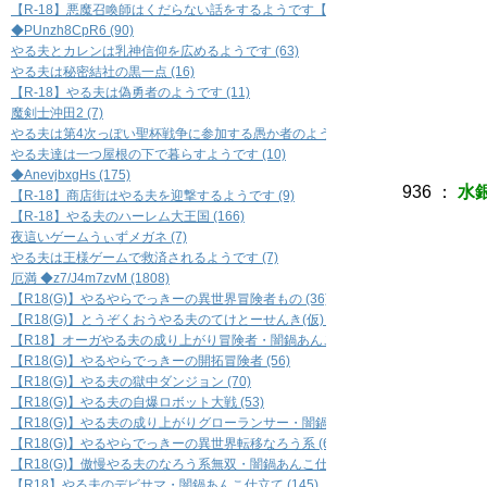
【R-18】悪魔召喚師はくだらない話をするようです【BL】 (7)
rｒ‐
◆PUnzh8CpR6 (90)
＼､
やる夫とカレンは乳神信仰を広めるようです (63)
＼､
やる夫は秘密結社の黒一点 (16)
￣￣
【R-18】やる夫は偽勇者のようです (11)
＼
魔剣士沖田2 (7)
やる夫は第4次っぽい聖杯戦争に参加する愚か者のようです (5)
やる夫達は一つ屋根の下で暮らすようです (10)
◆AnevjbxgHs (175)
936
：
水銀
【R-18】商店街はやる夫を迎撃するようです (9)
【R-18】やる夫のハーレム大王国 (166)
夜這いゲームうぃずメガネ (7)
／￣
やる夫は王様ゲームで救済されるようです (7)
/
厄満 ◆z7/J4m7zvM (1808)
＿
【R18(G)】やるやらでっきーの異世界冒険者もの (36)
{＿
【R18(G)】とうぞくおうやる夫のてけとーせんき(仮) (33)
/〈⌒
【R18】オーガやる夫の成り上がり冒険者・闇鍋あんこ仕立て (67)
／⌒}
【R18(G)】やるやらでっきーの開拓冒険者 (56)
(⌒⌒,':
【R18(G)】やる夫の獄中ダンジョン (70)
⌒}/|:.:
【R18(G)】やる夫の自爆ロボット大戦 (53)
／:.:|:
【R18(G)】やる夫の成り上がりグローランサー・闇鍋あんこ仕立て (42)
／／:.:
【R18(G)】やるやらでっきーの異世界転移なろう系 (61)
／／:.:.:
【R18(G)】傲慢やる夫のなろう系無双・闇鍋あんこ仕立て (118)
／:.:/:.:.
./:.:.:./
【R18】やる夫のデビサマ・闇鍋あんこ仕立て (145)