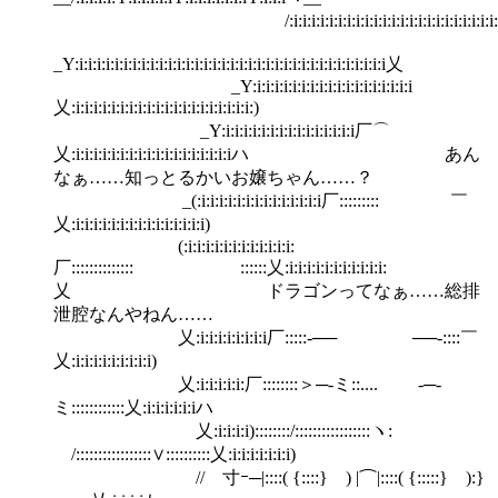
/:i:i:i:i:i:i:i:i:i:i:i:i:i:i:i:i:i:i:i:i:i:i:i:i:i:i:
_Y:i:i:i:i:i:i:i:i:i:i:i:i:i:i:i:i:i:i:i:i:i:i:i:i:i:i:i:i:i:i:i:i:i:i:i乂
_Y:i:i:i:i:i:i:i:i:i:i:i:i:i:i:i:i:i:i
乂:i:i:i:i:i:i:i:i:i:i:i:i:i:i:i:i:i:i:i:i:)
_Y:i:i:i:i:i:i:i:i:i:i:i:i:i:i:i厂⌒
乂:i:i:i:i:i:i:i:i:i:i:i:i:i:i:i:i:i:iハ あん
なぁ……知っとるかいお嬢ちゃん……？
_(:i:i:i:i:i:i:i:i:i:i:i:i:i:i厂::::::::: ￣
乂:i:i:i:i:i:i:i:i:i:i:i:i:i:i:i)
(:i:i:i:i:i:i:i:i:i:i:i:i:
厂:::::::::::::: ::::::乂:i:i:i:i:i:i:i:i:i:i:i:
乂 ドラゴンってなぁ……総排
泄腔なんやねん……
乂:i:i:i:i:i:i:i:i厂:::::-── ──-::::￣
乂:i:i:i:i:i:i:i:i:i)
乂:i:i:i:i:i:厂::::::::＞─-ミ::.... -─-
ミ::::::::::::乂:i:i:i:i:i:iハ
乂:i:i:i:i)::::::::/:::::::::::::::::ヽ:
/:::::::::::::::::∨::::::::::乂:i:i:i:i:i:i:i)
// 寸ｰ─|::::( {::::} ) |⌒|::::( {:::::} ):}