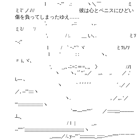
l ｰ‐'" .: ヽ＼￣ ミ
ミﾐ' ノﾉ// 彼は心とペニスにひどい
傷を負ってしまったゆえ……
', ,.:: ､,.
ミﾐ/ '/
', / :. __ い､. ミｿ
ｰ-;"
l / ` ｰ‐"´′ ヾ ミﾂiﾉｿ
l ' : : ヽ､
〃 i､ヾ､
', _,､-ﾆ=ﾆ＝=､,, 〉 /ﾉl
ヽ ヽ､`ﾞ"´,,／ ,,､ ,. ／ ,'
i,-‐- ､
ヽ ｀ﾞﾞﾞﾞﾞ ´ .／／
／, -‐'"::::ヽ
ヽ. , ／,,. '／
'"::::::::::::::::::::ヽ
`ー--‐一''"´ ／::::::;;;;---‐‐‐‐‐‐
┴-､
/ｌ | _,,
-‐'''"´;;;;;;;;;;;;;;;;;;;;;;;;;;;;;;;;;;;;;;;;;;;;;;;;ヽ
_,,,,,,,／/､y-‐'"´;;;;;;;;;;;;_;;;;::-‐一''''"´￣￣￣