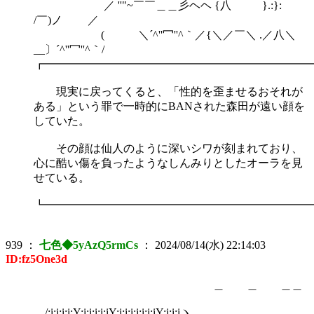
／ ''"~￣￣＿＿彡ヘヘ {八 }.:}:
/￣)ノ ／
( ＼´^''冖''^｀／{＼／￣＼ .／八＼
__〕´^''冖''^｀/
┏━━━━━━━━━━━━━━━━━━━━━━━━
現実に戻ってくると、「性的を歪ませるおそれが
ある」という罪で一時的にBANされた森田が遠い顔を
していた。
その顔は仙人のように深いシワが刻まれており、
心に酷い傷を負ったようなしんみりとしたオーラを見
せている。
┗━━━━━━━━━━━━━━━━━━━━━━━━
939
：
七色◆5yAzQ5rmCs
：
2024/08/14(水) 22:14:03
ID:fz5One3d
＿ ＿ ＿＿
__/:i:i:i:i:Y:i:i:i:i:iY:i:i:i:i:i:i:iY:i:i:iヽ__