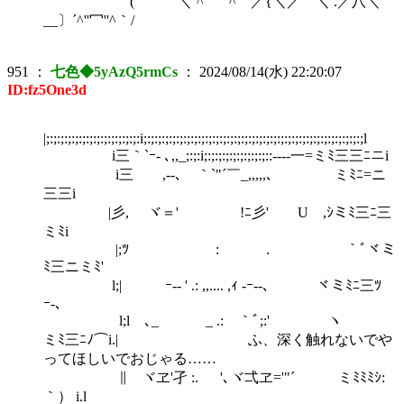
( ＼´^''冖''^｀／{＼／￣＼ .／八＼
__〕´^''冖''^｀/
951
：
七色◆5yAzQ5rmCs
：
2024/08/14(水) 22:20:07
ID:fz5One3d
|;:;:;:;:;:;:;:;:;:;:;:;:;:i;:;:;:;:;:;:;:;:;:;:;:;:;:;:;:;:;:;:;:;:;:;:;:;:;:;:;:;:;:;:;l
i三｀`ｰ- ､,,_;:;:i;:;:;:;:;:;:;:;:;::--‐‐一=ミﾐ三三ﾆニi
i三 ,--､ ｀`"´￣_,,,,,､ ミﾐﾆ=ニ
三三i
|彡, ヾ＝' !ﾆ彡' U ,ｼミﾐ三ﾆ三
ミﾐi
|;ﾂ : . ｀ﾞヾミ
ﾐ三ニミﾐ'
l;| ｰ-- ' .: ,,.... ,ｨ -ｰ‐-､ ヾミﾐﾆ三ﾂ
ｰ-､
l;l ､_ _ .: ｀ﾞ;:' ヽ
ミﾐ三ﾆﾉ⌒i.| ふ、深く触れないでや
ってほしいでおじゃる……
∥ ヾヱ'孑 :. '､ヾ弌ヱ='"´ ミﾐﾐﾐｼ:
｀） i.l