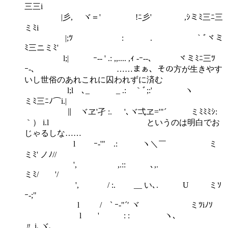
三三i
|彡, ヾ＝' !ﾆ彡' ,ｼミﾐ三ﾆ三
ミﾐi
|;ﾂ : . ｀ﾞヾミ
ﾐ三ニミﾐ'
l;| ｰ-- ' .: ,,.... ,ｨ -ｰ‐-､ ヾミﾐﾆ三ﾂ
ｰ-､ ……まぁ、その方が生きやす
いし世俗のあれこれに囚われずに済む
l;l ､_ _ .: ｀ﾞ;:' ヽ
ミﾐ三ﾆﾉ⌒i.|
∥ ヾヱ'孑 :. '､ヾ弌ヱ='"´ ミﾐﾐﾐｼ:
｀） i.l というのは明白でお
じゃるしな……
l ｰ‐'" .: ヽ＼￣ ミ
ミﾐ' ノﾉ//
', ,.:: ､,.
ミﾐ/ '/
', / :. __ い､. U ミｿ
ｰ-;"
l / ` ｰ‐"´′ ヾ ミﾂiﾉｿ
l ' : : ヽ､
〃 i､ヾ､