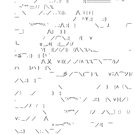
. ／ . . / . :/ /| :{:::::::::::::::::::: ''"ﾟ~￣
￣~ﾟ"'' :::: / / |＼‘i,
. ＼ ／. .／ . . ′/.:|:. 八 ｉ|ｉ|
￣ ノ ^Ｙ.:| .:}
´^'''冖'''^｀ . .:八 :{ | ＼＿ Ｊ /￣
￣_〕 八|: } }
/ ／/￣＼.:| /{ ∨
└‐ u _,,ｨ( .:|__ノ:ﾉ
. ′/{ :{／/／:|: /八＼‘i,>｡,,_ -
=≦⌒. :} :|〔^｀
八 乂 ∨:{( ／ .／/∧ ‘i,‘i,￣＼￣￣/)ノ
ハ }ハ } :|＼
￣ ＿_彡 ／￣＼(￣ } ‘i, ∨ﾆ∧⌒ソ}/
／＼.:} :| ⌒
＼ ／ } |∧〈＼_
／〉 .／ } :|
. ＼´^'冖'^｀／ .:/:} |＼ ∨}{／〉
＿＿／ﾉ / |
＼ ´^''冖／ /ノ ノ＼_〕:〉〈/
∨: ＿／ ／ 八
＞─￢冖^｀ ⌒／/{ ￣
＼.:.} ＼: . ＼￣ .／