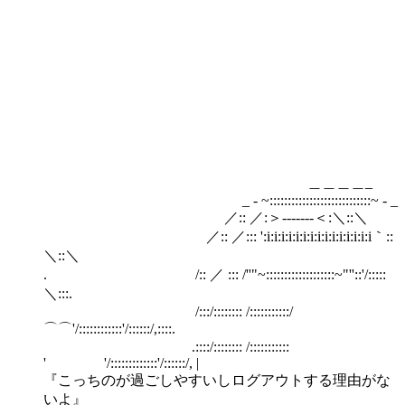
＿＿＿＿_
_ - ~::::::::::::::::::::::::::::~ - _
／:: ／:＞-------＜:＼::＼
／:: ／::: ':i:i:i:i:i:i:i:i:i:i:i:i:i:i:i｀::
＼::＼
. /:: ／ ::: /''"~:::::::::::::::::::~"''::'/:::::
＼:::.
/:::/:::::::: /:::::::::::/
⌒⌒'/::::::::::::'/::::::/,::::.
.::::/:::::::: /:::::::::::
' '/:::::::::::::'/::::::/, |
『こっちのが過ごしやすいしログアウトする理由がな
いよ』