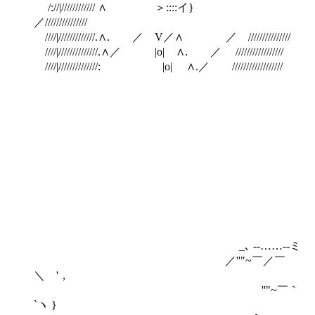
/://|//////////// ∧ ＞::::イ}
／///////////////
////|/////////////.∧. ／ V／∧ ／ ///////////////
////|//////////////.∧／ |o| ∧. ／ /////////////////
////|//////////////: |o| ∧.／ //////////////////
_､ -‐……‐-ミ
／''"~￣／￣
＼ '，
''"~￣｀
`ヽ }