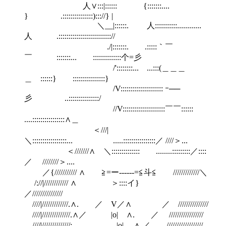
人∨:::|:::::: {:::::::....
} .:::::::::::::::)::://} |
＼__|::::::. 人:::::::::::............
人 .:::::::::::::::::::::::::://
./|:::::::. .:::::｀￣
￣ :::::::... ::::::::::::::个=彡
/'::::::::... ...:::(＿＿＿
＿ ::::::} ::::::::::::::::}
/V::::::::::::::::::::: ｰ──
彡 ..:::::::::::::::/
//V:::::::::::::::::::::￣￣::::::
....::::::::::::::::∧＿
＜///|
＼:::::::::::::::::... .....::::::::::::::::／ ////＞...
＜///////∧ ＼:::::::::::::: ........:::::::::／::::
／ ////////＞....
／{/////////// ∧ ≧=ー-----‐=≦斗≦ /////////////＼
/://|//////////// ∧ ＞::::イ}
／///////////////
////|/////////////.∧. ／ V／∧ ／ ///////////////
////|//////////////.∧／ |o| ∧. ／ /////////////////
////|//////////////: |o| ∧.／ //////////////////