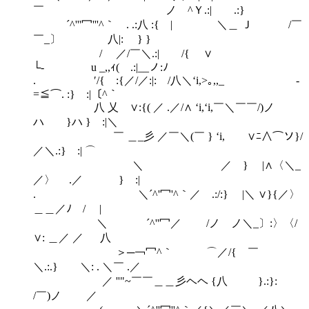
￣ ノ ^Ｙ.:| .:}
´^'''冖'''^｀ . .:八 :{ | ＼＿ Ｊ /￣
￣_〕 八|: } }
/ ／/￣＼.:| /{ ∨
└‐ u _,,ｨ( .:|__ノ:ﾉ
. ′/{ :{／/／:|: /八＼‘i,>｡,,_ -
=≦⌒. :} :|〔^｀
八 乂 ∨:{( ／ .／/∧ ‘i,‘i,￣＼￣￣/)ノ
ハ }ハ } :|＼
￣ ＿_彡 ／￣＼(￣ } ‘i, ∨ﾆ∧⌒ソ}/
／＼.:} :| ⌒
＼ ／ } |∧〈＼_
／〉 .／ } :|
. ＼´^'冖'^｀／ .:/:} |＼ ∨}{／〉
＿＿／ﾉ / |
＼ ´^''冖／ /ノ ノ＼_〕:〉〈/
∨: ＿／ ／ 八
＞─￢冖^｀ ⌒／/{ ￣
＼.:.} ＼: . ＼￣ .／
／ ''"~￣￣＿＿彡ヘヘ {八 }.:}:
/￣)ノ ／