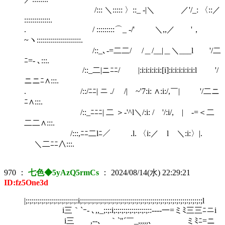
/::: ＼::::: 〉::_ -|＼ ／'/_: 〈::／
:::::::::::::.
. / :::::::::⌒_ -/' ＼,,／ '，
~ヽ::::::::::::::::::::::.
/::_､-=二二/ /＿/__|＿＼___l '/二
ﾆ=- ､:::.
/::_二|ニﾆﾆ/ |:i:i:i:i:i:[i]:i:i:i:i:i:i:l '/
ニニﾆ∧:::.
. /::/ﾆﾆ| ニ ./ /| ~'7:i: ∧:i:/,￣| '/二ニ
ﾆ∧:::.
/::_ﾆﾆﾆ| 二 ＞-'^l＼/:i: / '/:i/, | -=＜二
二二∧:::.
/:::,ﾆﾆ二lﾆ／ .l. 〈i:／ l ＼:i:〉|.
＼二ﾆﾆ∧:::.
970
：
七色◆5yAzQ5rmCs
：
2024/08/14(水) 22:29:21
ID:fz5One3d
|;:;:;:;:;:;:;:;:;:;:;:;:;:i;:;:;:;:;:;:;:;:;:;:;:;:;:;:;:;:;:;:;:;:;:;:;:;:;:;:;:;:;:;:;l
i三｀`ｰ- ､,,_;:;:i;:;:;:;:;:;:;:;:;::--‐‐一=ミﾐ三三ﾆニi
i三 ,--､ ｀`"´￣_,,,,,､ ミﾐﾆ=ニ