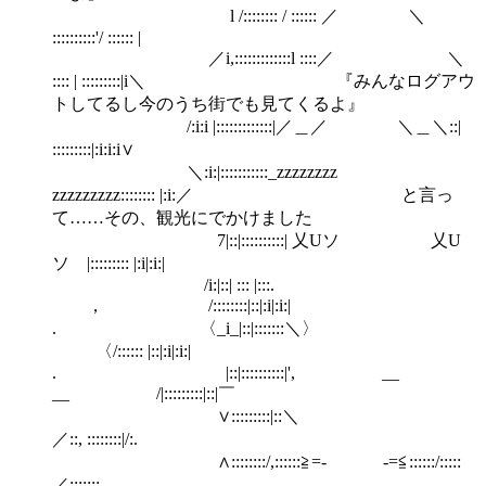
l /:::::::: / :::::: ／ ＼
::::::::::'/ :::::: |
／i,:::::::::::::l ::::／ ＼
:::: | :::::::::|i＼ 『みんなログアウ
トしてるし今のうち街でも見てくるよ』
/:i:i |:::::::::::::|／＿／ ＼＿＼::|
:::::::::|:i:i:i∨
＼:i:|:::::::::::_zzzzzzzz
zzzzzzzzz:::::::: |:i:／ と言っ
て……その、観光にでかけました
7|::|::::::::::| 乂Uソ 乂U
ソ |::::::::: |:i|:i:|
/i:|::| ::: |:::.
， /::::::::|::|:i|:i:|
. 〈_i_|::|:::::::＼〉
〈/:::::: |::|:i|:i:|
. |::|::::::::::|', __
__ /|:::::::::|::|￣
∨:::::::::|::＼
／::, ::::::::|/:.
∧::::::::/,::::::≧=- -=≦::::::/:::::
／:::::::.