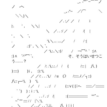
_､ ‐''"ﾟ~￣￣ノ
ノ -ヘ
_､‐''~ ／/⌒ ＼
￣＼＼}＼
／. :／ ／ / ｉ
|:. '， ＼＼|
＼ ／. . :/ ／ ./ /| |
'， ＼ `､
. ‘i,＼... ....／ / / :|
ノ .:}'，＼ ＼ `､
／ ‘i,:..＼:{/ ./ ￢冖^｀ :|∧
:}∧ ´^''冖 `､ そ、そうはいせつこ
う……？
／ /: .‘i,:.:. / / { /::: | 八 }
}::::} }i， :}:‘i,
／ ／/: . . .‘i,/ / u {〉 /:::::.ﾉ／┐::}
八::┌─‘i, } ‘i,
/ ／ / . . :/ / {::∨{ [ﾆ=- ￣::::::／:::::::::
￣｀`} } :ｉ: ‘i,
. ／ . . / . :/ /| :{:::::::::::::::::::: ''"ﾟ~￣
￣~ﾟ"'' :::: / / |＼‘i,
. ＼ ／. .／ . . ′/.:|:. 八 ｉ|ｉ|