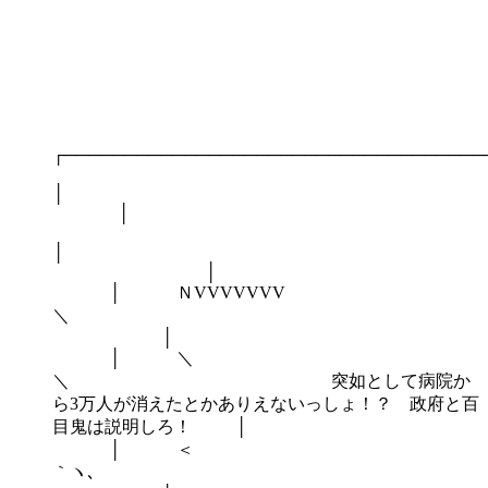
┌───────────────────────────────────
│
│
│ ＮVVVVVVV
│
│ ＼
＼ 突如として病院か
ら3万人が消えたとかありえないっしょ！？ 政府と百
目鬼は説明しろ！ │
│ ＜
｀