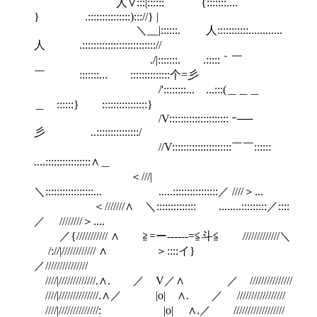
人∨:::|:::::: {:::::::....
} .:::::::::::::::)::://} |
＼__|::::::. 人:::::::::::............
人 .:::::::::::::::::::::::::://
./|:::::::. .:::::｀￣
￣ :::::::... ::::::::::::::个=彡
/'::::::::... ...:::(＿＿＿
＿ ::::::} ::::::::::::::::}
/V::::::::::::::::::::: ｰ──
彡 ..:::::::::::::::/
//V:::::::::::::::::::::￣￣::::::
....::::::::::::::::∧＿
＜///|
＼:::::::::::::::::... .....::::::::::::::::／ ////＞...
＜///////∧ ＼:::::::::::::: ........:::::::::／::::
／ ////////＞....
／{/////////// ∧ ≧=ー-----‐=≦斗≦ /////////////＼
/://|//////////// ∧ ＞::::イ}
／///////////////
////|/////////////.∧. ／ V／∧ ／ ///////////////
////|//////////////.∧／ |o| ∧. ／ /////////////////
////|//////////////: |o| ∧.／ //////////////////