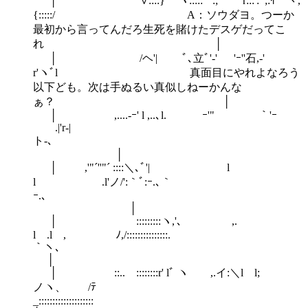
│ ∨::::} '"´ヾ:::::ﾞ'':; r:::':'´;:ｲ｀ヾ,
{:::::/ A：ソウダヨ。つーか
最初から言ってんだろ生死を賭けたデスゲだってこ
れ │
│ /ヘ'| ﾞ､立ﾞ'‐' 'ｰ''石,‐'
r'ヽﾞl 真面目にやれよなろう
以下ども。次は手ぬるい真似しねーかんな
ぁ？ │
│ ,....-ｰ' l ,..､l. ｰ'" ｀'ｰ
.|'r-|
ト
│
│ ,'"´''"´ ::::＼､ﾞ'| l
l .l'ノ/':｀ﾞ:ｰ.､｀
ｰ
│
│ :::::::::ヽ,'､ ,.
l .l , ﾉ,/:::::::::::::::.
｀
│
│ ::.. ::::::::r' lﾞ ヽ ,.イ:＼l l;
ノヽ、 /ﾃ
_::::::