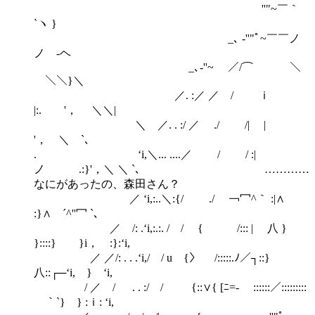
''"~￣｀
`ヽ }
_､ ‐''"ﾟ~￣￣ノ
ノ -ヘ
_､‐''~ ／/⌒ ＼
￣＼＼}＼
／. :／ ／ / ｉ
|:. '， ＼＼|
＼ ／. . :/ ／ ./ /| |
'， ＼ `､
. ‘i,＼... ....／ / / :|
ノ .:}'，＼ ＼ `､ …………
なにがあったの、森田さん？
／ ‘i,:..＼:{/ ./ ￢冖^｀ :|∧
:}∧ ´^''冖 `､
／ /: .‘i,:.:. / / { /::: | 八 }
}::::} }i， :}:‘i,
／ ／/: . . .‘i,/ / u {〉 /:::::.ﾉ／┐::}
八::┌─‘i, } ‘i,
/ ／ / . . :/ / {::∨{ [ﾆ=- ￣::::::／:::::::::
￣｀`} } :ｉ: ‘i,