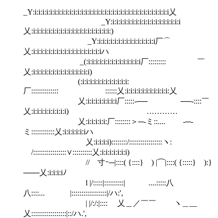
_Y:i:i:i:i:i:i:i:i:i:i:i:i:i:i:i:i:i:i:i:i:i:i:i:i:i:i:i:i:i:i:i:i:i:i:i乂
_Y:i:i:i:i:i:i:i:i:i:i:i:i:i:i:i:i:i:i
乂:i:i:i:i:i:i:i:i:i:i:i:i:i:i:i:i:i:i:i:i:)
_Y:i:i:i:i:i:i:i:i:i:i:i:i:i:i:i厂⌒
乂:i:i:i:i:i:i:i:i:i:i:i:i:i:i:i:i:i:iハ
_(:i:i:i:i:i:i:i:i:i:i:i:i:i:i厂::::::::: ￣
乂:i:i:i:i:i:i:i:i:i:i:i:i:i:i:i)
(:i:i:i:i:i:i:i:i:i:i:i:i:
厂:::::::::::::: ::::::乂:i:i:i:i:i:i:i:i:i:i:i:乂
乂:i:i:i:i:i:i:i:i厂:::::-── ──-::::￣
乂:i:i:i:i:i:i:i:i:i) …………
乂:i:i:i:i:i:厂::::::::＞─-ミ::.... -─-
ミ::::::::::::乂:i:i:i:i:i:iハ
乂:i:i:i:i)::::::::/:::::::::::::::::ヽ:
/:::::::::::::::::∨::::::::::乂:i:i:i:i:i:i:i)
// 寸ｰ─|::::( {::::} ) |⌒|::::( {:::::} ):}
───乂:i:i:i:iﾉ
l |/:::::|::::::::::| ....:::::八
八::::... |::::::::::::::::::|/ハ:',
| |/:/:|:::: 乂＿／￣￣ ヽ＿__
乂::::::::::::::::::|::/ハ.',