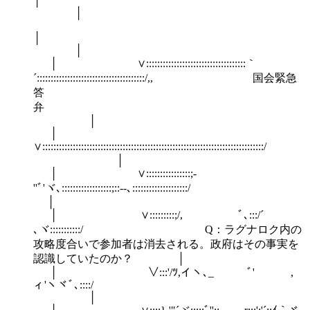
│
│
│ ∨::::::::::::::::::::::::::::::::::::｀
´:::::::::::::::::::::::::::::::::::::::/,, 国会緊急
答
│
│
∨:::::::::::::::::::::::
│
│ ∨::::::::::::::::;-
''ﾞ'ヾ､:::::::::
│
│ ∨:::::::::;/, ﾞ､:::/´
､ヾ:::::::::::/ Q：ラグナロク内の
攻略度合いで参加者は消去される。政府はその事実を
認識していたのか？ │
│ ∨:::'/ﾂ,イヽ､_ ﾞ' ,
ィ'ヽ
│