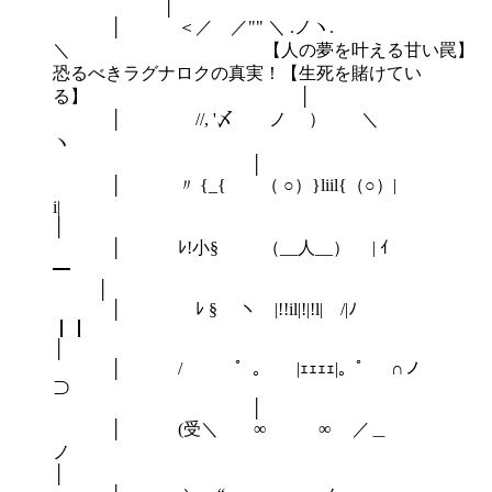
│
│ ＜／ ／"" ＼ .ノヽ.
＼ 【人の夢を叶える甘い罠】
恐るべきラグナロクの真実！【生死を賭けてい
る】 │
│ //, '〆 ノ ） ＼
│
│ 〃 {_{ （ ○）}liil{（○）|
│
│ ﾚ!小§ （__人__） | ｲ
│
│ ﾚ § ヽ |!!il|!|!l| /|ﾉ
│
│ / ゜。 |ｪｪｪｪ|。゜ ∩ノ
│
│ (受＼ ∞ ∞ ／＿
│