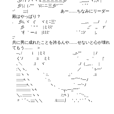
',彡'/ r' ﾉヽヾミ三三三三三彡' _,,,,,,､ヽ;:;ｨ''|
彡'|.|（‐'''" 'iﾐﾆニ三彡"´￣ ｀ﾞﾞ
ｰ' ;;;:| あー……ちなみにリーダー
殿はやっぱり？
. 彡i､ヾ (' ヾミﾆ三' __,,､ ....ﾉ /
彡ゝ ｀'' " |ミﾐﾐ' ,;'´ ,, ｧ'
'彳｀ー‐i |ﾐﾐﾐ' ｀ﾞﾆｼ' |､
ﾆ
共に男に成れたことを誇るんや……せないと心が壊れ
てもう…… ＞
--､/ i |ミﾐ .,,r‐''" | ﾉ
く'ﾉ :i ミﾐ ´ ., ' |'
､＼ .l ヾ .ﾉ（_,,､. |
:＼ヽ, ヽ ／ ｀t‐一'
::::ヽ ヽ ｀::. ,; ' .:i
:::::::ﾍ ヽ ｀::. ''"⌒ﾞ''一ﾉ
::::::::::ﾍ.ヽ ヽ､ ｀ ー'ｰﾉ
::::::::::::::ヽﾍ ｀ｰ┬‐一;;''""´
＼､:::::::::ヽヽ /::ﾍ ） ｀ﾞ'ｰ､_
〃｀ﾞｰ､;;;;＼＼ /i:::::::丿 ' , ' , '｀ﾞヽ､