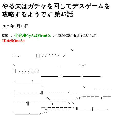
やる夫はガチャを回してデスゲームを
攻略するようです 第45話
2025年3月15日
930
：
七色◆5yAzQ5rmCs
：
2024/08/14(水) 22:11:21
ID:fz5One3d
ヽ .
r==,、 ∥∥_/_/_/_/_/_/ ./
ヽ .| ｀＝´
∥∥_/_/_/_/_/_/ ./
──────‐ヽ──────‐.|──────‐
∥──────/───
＼ ヽ ＿＿＿＿
_|＿＿＿＿＿＿.∥＿＿＿＿＿__/＿__
＼＿＿＿＿＿__ヽr'´￣￣￣￣''T￣￣
￣￣￣'''∥￣￣￣￣￣'７￣￣｀ヾヽ
￣//二二二二二二｀li─────|─────‐
∥─────/───ｎi⌒l