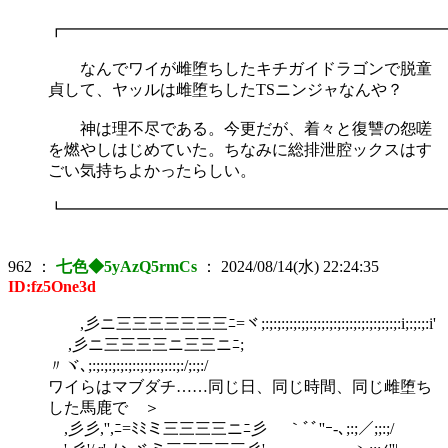
┏━━━━━━━━━━━━━━━━━━━━━━━━
なんでワイが雌堕ちしたキチガイドラゴンで脱童
貞して、ヤッルは雌堕ちしたTSニンジャなんや？
神は理不尽である。今更だが、着々と復讐の怨嗟
を燃やしはじめていた。ちなみに総排泄腔ックスはす
ごい気持ちよかったらしい。
┗━━━━━━━━━━━━━━━━━━━━━━━━
962
：
七色◆5yAzQ5rmCs
：
2024/08/14(水) 22:24:35
ID:fz5One3d
,彡ニ三三三三三三三ﾆ=ヾ;:;:;:;:;:;;:;:;:;:;:;:;:;:;:;:;:;:i;:;:;:i'
,彡ニ三三三三ニ三三ニﾆ;
〃ヾ､;:;:;:;:;:;::;:;::;
ワイらはマブダチ……同じ日、同じ時間、同じ雌堕ち
した馬鹿で ＞
,彡彡,'',ﾆ=ﾐﾐミ三三三三ニﾆ彡 ｀ﾞﾞ''ｰ-､;:;／;;:;/