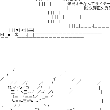
 | | | .|爆発オチなんてサイテー
| | | .|松永弾正久秀
| | | | | .|
:::| | | | | .|
:!＼ | | | | .|
＿.|＿＿＿＿＿＿＿＿
 <::| |/////|
二二[] ⇒ […] 回 ■ 米 .| | ￣￣￣￣￣￣￣￣￣￣￣￣￣￣￣￣￣
￣￣￣ ￣￣￣￣￣￣￣￣￣￣￣￣￣￣￣￣￣
/ ,
/ｌ ／
ｌ イ ／ ,
／／ .／/ ,イ / ／ ／￣￣￣￣￣￣￣
" （ ﾏﾑ-イｰ"ﾑ／
三 ｀ヽ三ﾆﾆ./ ／ﾆ
 （三==ｲ三三ﾑ／ 
 /ﾆ＝=ﾆ三=ﾏﾑ_
ﾆﾑ 、 { 、 ノノ
 ／ｌ ヽ ﾉﾆﾑ ＿- =