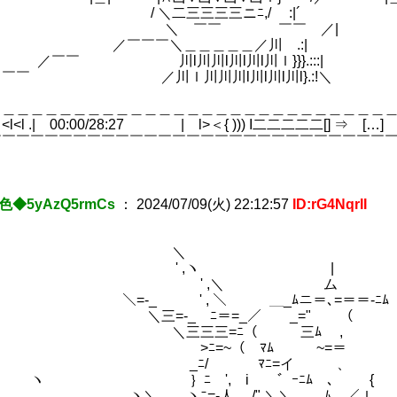
 / ＼二三三三三ニﾆ,/ :|´ |
| ＼ ￣￣ ￣￣ ／| | 
| ／￣￣￣＼＿＿＿＿＿／川 .:
 ／￣￣ 川l川川l川l川l川ｌ}}}.
 ／￣￣ ／川ｌ川川川l川l川l川l}.
 | | | |＿|＿＿
＿＿＿＿＿＿＿＿＿＿＿＿＿＿＿＿＿＿＿＿＿＿＿＿＿＿＿＿＿＿＿＿ | | |▼|
:＞ ] .Ｉ<l<l .| 00:00/28:27 | l>＜{ ))) I二二二
￣￣￣￣￣￣￣￣￣￣￣￣￣￣￣￣￣￣￣￣￣￣￣￣￣￣￣￣
色◆5yAzQ5rmCs
：
2024/07/09(火) 22:12:57
ID:rG4NqrII
＼ .
 ,ヽ | 
 ,＼ ム ／ 
_ ' , ＼ ＿_ﾑニ＝､=＝＝-ﾆﾑ 
=-_ ﾆ＝=_／ _=
三三=ﾆ（ 三ﾑ , _
ﾆ=~（ ﾏﾑ ~=＝
 _ﾆ/ ﾏﾆ=イ 、
 ｝ﾆ ', i ゛ｰ
 ヽﾆ=-人 /" ＼＼ ﾑ