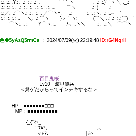
: .: .:.:.:.:.:.:.:.Y.: .: .: .: .: .: :. ⌒｀ヽ .: .: .:.)⌒ヽ ＼:.
. :. :.:.:.:.:.:.:.:. .: .: .: .: :. :. :. :. :. :.:... ⌒ヽ .: 
13)
 .: .: .:.:.:.:／.: .:⌒ヽ.: .: .: :. :. ／⌒ヽｰ､ ,.: :. :
.⌒ヽ:. :. :. :. :... ＼.: .: ⌒ヽ }＞｀ヽ:. (⌒＼:. .: .: .
:. :. ::.. ⌒ヽ:. :. :. Y⌒ヽ::.. ﾉ-､ :.ヽ＼
色◆5yAzQ5rmCs
：
2024/07/09(火) 22:19:48
ID:rG4NqrII
)～ (56)
百目鬼桜
10 装甲猟兵
だからってインチキするな＞
■■■■■■■□□□
■■■■■■■■■■
{''ﾏｧ_
'ﾏﾑｧ､ ,‐､
ﾑﾏ､ | ﾑﾍ