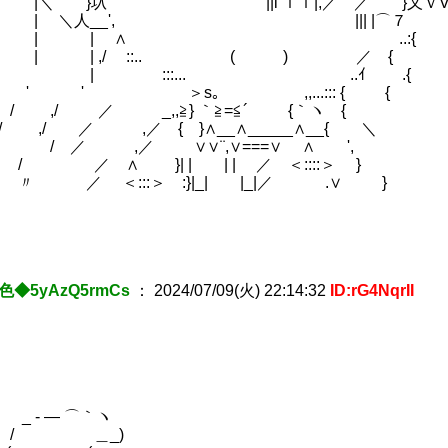
圦 ¨¨￣￣￣′￣￣¨¨||i ｌｌ|,／ ／ }乂ｖV
＼人__', ||| |⌒７ {乂
 | ∧ ..:{ ∨
 ,/ ::.. ( ) ／ { '
:::... ..ｲ .{
 ＞s｡ ,,...::: { {
/ ／ _,,≧} ｀≧=≦´ {｀ヽ
,/ ／ ,／ { }∧__∧_____∧_
／ ,／ ∨∨¨,∨===∨ ∧
 ／ ∧ }| | | | ／ ＜::::
 ／ ＜:::＞ :}|_| |_|／
色◆5yAzQ5rmCs
：
2024/07/09(火) 22:14:32
ID:rG4NqrII
￣￣￣￣￣￣￣￣
_ - ―
 ＿_) | う