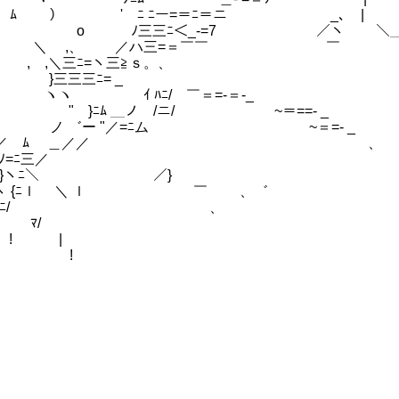
 ﾆ ﾆー=＝ﾆ＝ニ ￣ _、 | 
 ﾉ三三ﾆ＜_-=7 ／ヽ ＼＿＿＿＿＿＿
o ＼ ,、 ／ハ三=＝￣￣ ￣
,＼三ﾆ=ヽ三≧ｓ。、
 }三三三ﾆ= _
ﾆ/ ￣＝=-＝-_
 /ニ/ ~＝==- _
 "／=ﾆム ~＝=- _
、 ／ ﾑ ＿／／ 、
ﾆ三／
イヽﾆ}ヽﾆ＼ ／}
 {ﾆｌ ＼ ｌ ￣ 、゛
|ﾆ| }ﾆﾆ/ 、
ﾏ/
 |
!