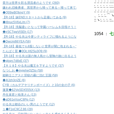
.: .: .: .
貴方は世界を彩る漂流者のようです (260)
:. :. :. :
嫌われ召喚勇者、異世界から帰って来る～帰って来てからも騒動に巻き込まれる～ (
.: .: .:
◆Q09wBQbngY (9)
、:. :. :
【R-18】妹ENDスタートから足掻いてみる (9)
::ヽ:. 
◆l8nuc5V6xL/m (7)
【R-18】洗脳遣いとなって学園ハーレムを目指そう！ (7)
◆jrSCTgwVlSEh (17)
1054
：
七
【R-18】やる夫は今更シティライフに憧れるようになったようです (17)
◆Dwcm/86YEA (56)
【R-18】最低でも8股しないと世界が闇に包まれる～できる夫の恋愛事情(ペルソナ風味
たんぱく質 ◆0Oc.Ht2Su3Q9 (9)
【R-18】やる夫は謎の無人島から冒険の旅に出るようです (9)
◆gbqrc7d8xE (37)
【Ｒ１８】やる夫は魔王を下すようです (37)
Lv
なつしお ◆myjeheQZSo (58)
＜糞ゲ
姫騎士ニアスと淫獄の霧に沈む王国 (58)
◆4lJzh3cjZE (6)
CYB（カルデアヤリチンボーイズ）と10の女の子 (6)
HP：
蓬莱◆62VpSDX555iX (13)
MP：
丹生束君と暁美さん (13)
◆aD61eVuvC8Pp (12)
{_
やる夫は都合のいい男のようです (12)
"'
１◆F1pC9CZ.86 (28)
マ