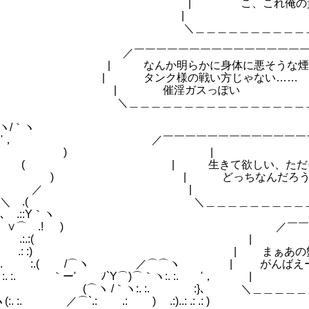
| こ、これ俺の責任じゃね
.: :. 
＼＿＿＿＿＿＿＿＿＿＿＿＿＿＿＿
ノ ) ／￣￣￣￣￣￣￣￣￣￣￣￣￣￣￣￣
―-、 | なんか明らかに身体に悪そう
 、 ／ ﾊ | タンク様の戦い方じゃない
 :. :. ) | 催淫ガスっ
:( ,- 、 ＼＿＿＿＿＿＿＿＿＿＿＿＿＿＿＿＿
／ ｀ヽ/｀ヽ
⌒ヽ:.:.) .:ﾉ / ＼ '， ／￣￣￣￣￣￣￣￣￣￣￣￣
: ) .:.:.:.:.:.:(
 :. .: .: .: .: .: ＼ ＼＼ .ﾉ ( ' ( |
 :..... ， ｀ヽ(＿ .`ー、 ) | どっち
. :. :. :. :. :. :. , ,-―
: .: .: .: .: .: .: :. ( ﾉ) ＼ .( ＼＿＿＿＿＿
'⌒`ｰｖｰ､ .::Y｀ヽ
: .: .: .: .: .: .: .: :...... ｀ヽ ∨⌒ 
⌒ .: .: .: .: .: .: .: .: :. 
 .: .: .: .: .: .: .: .: :.(: .: .: .:)＼ (::
.: .: :. :. ／⌒ヽ.: .: .: .:):.:.. :.( /
｀ヽ.: .: .: ::.. .: .: .: :. ( (⌒Y::
:. (.: .: :.ヽ ' ヽ ` 、 ｀ヽ:. :. ) (⌒ヽ /｀ヽ:. :.
＼ ， ( ⌒ヽ(:. :. ／⌒`.: .: ) .:)..: .: .: )