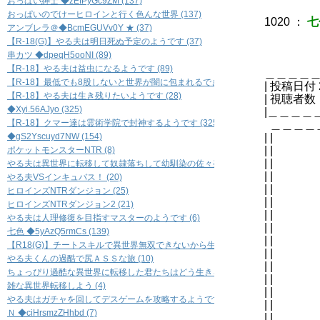
おっぱい紳士 ◆zEfPyGc9ZM (137)
おっぱいのでけーヒロインと行く色んな世界 (137)
1020
：
七
アンブレラ＠◆BcmEGUVv0Y ★ (37)
【R-18(G)】やる夫は明日死ぬ予定のようです (37)
串カツ ◆dpeqH5ooNI (89)
【R-18】やる夫は益虫になるようです (89)
＿＿＿＿
【R-18】最低でも8股しないと世界が闇に包まれるできる夫の恋愛事情 裏 (45)
| 
【R-18】やる夫は生き残りたいようです (28)
| 視
◆Xyi.56AJyo (325)
|＿＿＿＿
【R-18】クマー達は霊術学院で封神するようです (325)
＿＿＿＿
◆gS2Yscuyd7NW (154)
|
| 
ポケットモンスターNTR (8)
| 
やる夫は異世界に転移して奴隷落ちして幼馴染の佐々美さんを寝取られるようです 
| 
やる夫VSインキュバス！ (20)
| 
ヒロインズNTRダンジョン (25)
| |
ヒロインズNTRダンジョン2 (21)
| 
やる夫は人理修復を目指すマスターのようです (6)
| |
七色 ◆5yAzQ5rmCs (139)
| |
【R18(G)】チートスキルで異世界無双できないから生き足掻く (37)
| | 
やる夫くんの過酷で尻ＡＳＳな旅 (10)
| | 
ちょっぴり過酷な異世界に転移した君たちはどう生きるのか (39)
| | 
雑な異世界転移しよう (4)
| |
やる夫はガチャを回してデスゲームを攻略するようです (49)
| | 
Ｎ ◆ciHrsmzZHhbd (7)
| |