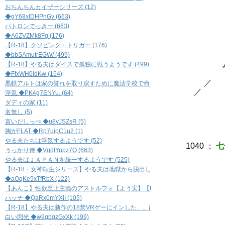
|＼ }
おちんちんカイザーシリーズ (12)
| 
◆gY68xIDHPhGv (663)
|
パトロンでっきー (663)
| |
◆A6ZVZMk8Fg (176)
| 
【R-18】クソピンク・トリガー (176)
' '
◆bbSAmutrEGW/ (499)
/ ,
,/ 
【R-18】やる夫はダイスで孤独に戦うようです (499)
/ 
◆FfxWH0IdKw (154)
／ /
黒鉄アルトは家の誉れを取り戻すために魔法学校で命を賭すようです (154)
／ 〃
浮気 ◆PK4g7ENYu. (64)
ダディの家 (11)
名無し (5)
言いだしっぺ ◆u8vJSZsR (5)
胸がFLAT ◆Rp7uipC1u2 (1)
やる夫たちは浮気するようです (52)
1040
：
七
うっかり侍 ◆VgdlYupz7Q (663)
やる夫はＪＡＰＡＮを統一するようです (525)
【R-18・女神転生シリーズ】やる夫は地獄から脱出したいそうです (138)
◆aOqKe5xTfRbX (122)
【あんこ】性欲至上主義のアストルフォ【よう実】【R-18】 (122)
ハッチ ◆QaRx0mYXII (105)
／
【R-18】やる夫は新作の18禁VRゲーにインした、、はず…… (105)
白い閃光 ◆w9gbgzGxXk (199)
/