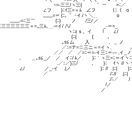
三三/ヽ三{ ゛ー >ﾆ／ ﾑ ） '
フ }ﾆｲ三=＝ﾑ ∠フ ｛ﾆ｛ o o
,,,,,=＝ {ﾆ、゛ｰイﾉヽ＼＿ 
,,,,-=ﾆ三￣ {ﾆ} ノ /三/ ／ , 
三三三三三三三＝=,,三ﾑ､＿-=イ/ ∧/ _-＝=_
≧ｓ。イ ! ∠/ ヽヽ ｲ ﾊ
苦労するハメになった件について (48)
{ { 、 " }ﾆﾑ ＿ノ
≦ム 入 、＿ ノ ノ ゛ー
ﾆ=テ=ニ三ニ＝=イヽ
／ ／=ﾆ＝=-イ三ﾆ＝― ,イ_ノﾉ=
｡s≦_／ ／ イﾆ/ ﾑ／ }ﾆ｀ヽ三=ﾆ＝
／}三/ , }ﾆ ｲヽ // ヽヽ
 ／_-イ .|／ }ﾆ // 
 /ﾆ// .|ﾆ| 
/ﾆ／ .! !
/／ 
／