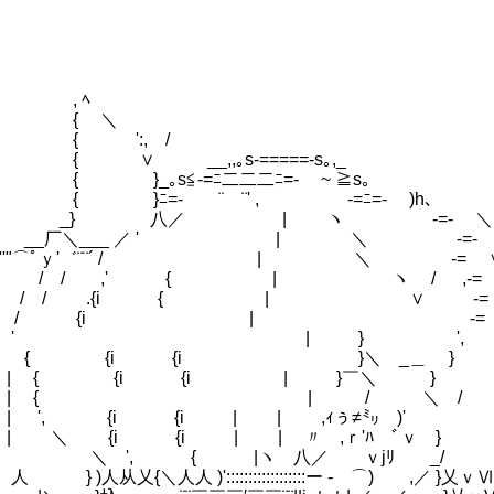
 ﾍ
 ＼
':, /
__,,｡s-=====-s｡,_
｡s≦-=ﾆ二二二ﾆ=- ~ ≧s｡
ﾆ=- ¨￣¨' , -=ﾆ=- )h､
 八／ | ヽ -=- ＼
厂＼___ ／ ' | ＼ -=-
''"⌒ﾟｙ'゛¨¨´ / | ＼ -= ∨ 
 / / ,' { | ヽ / ,-= 
19)
/ / .{i { | ∨ -= 
≦/ / {i | -=
 | } ', -=
{i {i }＼ _＿ } -=
{ {i {i | }￣＼ } -
 { | / ＼ / }
 {i {i | | ,ｨぅ≠㍉ )' }厂}
 {i {i | | 〃 ,ｒ'ﾊ ﾞｖ } 
 (12)
, { |ヽ 八／ ｖjﾘ _/ , '
从乂{＼人人 )'::::::::::::::::::ー ‐ ⌒) ,／ }乂ｖⅥ