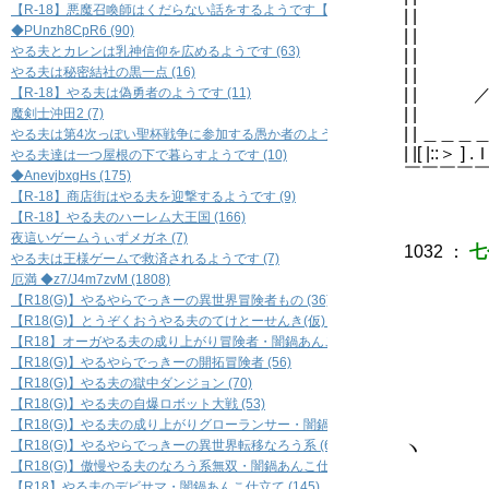
【R-18】悪魔召喚師はくだらない話をするようです【BL】 (7)
| |
◆PUnzh8CpR6 (90)
| 
やる夫とカレンは乳神信仰を広めるようです (63)
| 
やる夫は秘密結社の黒一点 (16)
| |
【R-18】やる夫は偽勇者のようです (11)
| |
|
魔剣士沖田2 (7)
| | ＿＿
やる夫は第4次っぽい聖杯戦争に参加する愚か者のようです (5)
| |[ |:
やる夫達は一つ屋根の下で暮らすようです (10)
￣￣￣￣
◆AnevjbxgHs (175)
【R-18】商店街はやる夫を迎撃するようです (9)
【R-18】やる夫のハーレム大王国 (166)
夜這いゲームうぃずメガネ (7)
1032
：
七
やる夫は王様ゲームで救済されるようです (7)
厄満 ◆z7/J4m7zvM (1808)
【R18(G)】やるやらでっきーの異世界冒険者もの (36)
【R18(G)】とうぞくおうやる夫のてけとーせんき(仮) (33)
'
【R18】オーガやる夫の成り上がり冒険者・闇鍋あんこ仕立て (67)
'
【R18(G)】やるやらでっきーの開拓冒険者 (56)
＼=-
【R18(G)】やる夫の獄中ダンジョン (70)
＼三
【R18(G)】やる夫の自爆ロボット大戦 (53)
＼三
【R18(G)】やる夫の成り上がりグローランサー・闇鍋あんこ仕立て (42)
>
【R18(G)】やるやらでっきーの異世界転移なろう系 (61)
ヽ
【R18(G)】傲慢やる夫のなろう系無双・闇鍋あんこ仕立て (118)
ヽ
ヽ＼
【R18】やる夫のデビサマ・闇鍋あんこ仕立て (145)