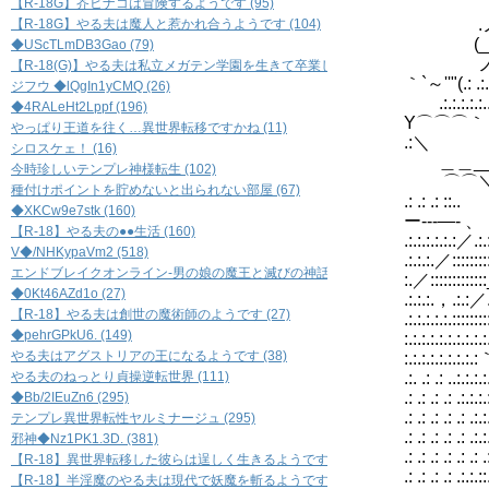
【R-18G】芥ヒナコは冒険するようです (95)
( 
.
【R-18G】やる夫は魔人と惹かれ合うようです (104)
(_
◆UScTLmDB3Gao (79)
ノ'"
【R-18(G)】やる夫は私立メガテン学園を生きて卒業したいようです (79)
｀`～
ジフウ ◆lQgIn1yCMQ (26)
.:.
◆4RALeHt2Lppf (196)
Y⌒⌒
やっぱり王道を往く…異世界転移ですかね (11)
.:
シロスケェ！ (16)
＿＿__
今時珍しいテンプレ神様転生 (102)
⌒⌒
種付けポイントを貯めないと出られない部屋 (67)
.: .: .: 
◆XKCw9e7stk (160)
ー---―
【R-18】やる夫の●●生活 (160)
.:.
V◆/NHKypaVm2 (518)
.:.:.
エンドブレイクオンライン-男の娘の魔王と滅びの神話- (518)
:.／:
◆0Kt46AZd1o (27)
.:.:
【R-18】やる夫は創世の魔術師のようです (27)
.:.:.:
◆pehrGPkU6. (149)
:.:.:.:.:.:.:
やる夫はアグストリアの王になるようです (38)
:.:.:.
やる夫のねっとり貞操逆転世界 (111)
.:. .
.: .: .
◆Bb/2IEuZn6 (295)
.: .: 
テンプレ異世界転性ヤルミナージュ (295)
.: .: 
邪神◆Nz1PK1.3D. (381)
.: .: .
【R-18】異世界転移した彼らは逞しく生きるようです (76)
.: .: .: .
【R-18】半淫魔のやる夫は現代で妖魔を斬るようです (32)