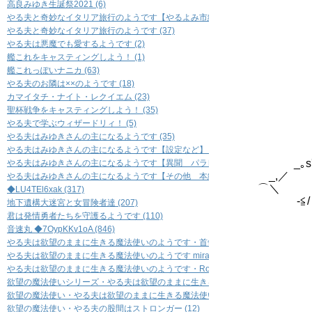
高良みゆき生誕祭2021 (6)
やる夫と奇妙なイタリア旅行のようです【やるよみ市編】 (36)
やる夫と奇妙なイタリア旅行のようです (37)
やる夫は悪魔でも愛するようです (2)
艦これをキャスティングしよう！ (1)
,
艦これっぽいナニカ (63)
{
やる夫のお隣は××のようです (18)
{ 
カマイタチ・ナイト・レクイエム (23)
{ ∨ 
聖杯戦争をキャスティングしよう！ (35)
{ }_
やる夫で学ぶウィザードリィ！ (5)
{ }
やる夫はみゆきさんの主になるようです (35)
_}
やる夫はみゆきさんの主になるようです【設定など】 (14)
__
_｡s
やる夫はみゆきさんの主になるようです【異聞 パラレル編】 (12)
_,／
やる夫はみゆきさんの主になるようです【その他 本編とまったく関係ないもの】 (
⌒＼ 
◆LU4TEl6xak (317)
ゝ-
地下遺構大迷宮と女冒険者達 (207)
'
君は発情勇者たちを守護るようです (110)
{ 
音速丸 ◆7OypKKv1oA (846)
| 
やる夫は欲望のままに生きる魔法使いのようです・首領８ (23)
|
やる夫は欲望のままに生きる魔法使いのようです miracleman's number (13)
| ',
やる夫は欲望のままに生きる魔法使いのようです・Rock 'n' Roll (12)
| ＼
欲望の魔法使いシリーズ・やる夫は欲望のままに生きる魔法使いのようです・ＧＯＧＯ
＼ '
欲望の魔法使い・やる夫は欲望のままに生きる魔法使いのようです米粉麺 (13)
人 } )人
欲望の魔法使い・やる夫の股間はストロンガー (12)