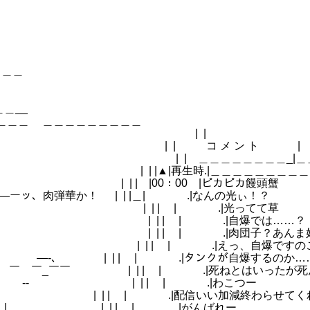
＿＿＿
月DD日
203 |
＿__
＿＿＿ ＿＿＿＿＿＿＿＿＿
 |￣￣￣￣￣
メ ン ト | N G 
 | ＿＿＿＿＿＿＿＿_|＿＿＿＿
|再生時.|＿＿＿＿＿＿＿＿＿＿
|00：00 |ピカピカ饅頭蟹
 | | |＿| .|なんの光ぃ！？
 | | .|光ってて草
 | | | | .|自爆では……？
 | | | .|肉団子？あんま好き
}]_ ∧ | | | | .|えっ、自爆ですの
 ―-､ | | | | .|タンクが自爆するのか…
 ￣ ￣_￣￣ | | | | .|死ねとはいったが死
 | | | | .|わこつー
￣| | | | | .|配信いい加減終わらせてくれ
| | | | | .|がんばれー