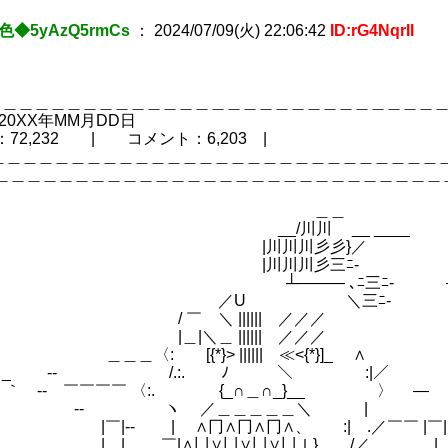
色◆5yAzQ5rmCs
：
2024/07/09(火) 22:06:42
ID:rG4NqrII
＿＿＿＿＿＿＿＿＿＿＿＿＿＿＿＿＿＿＿＿＿＿＿＿＿＿＿＿
投稿日付 20XX年MM
聴者数：72,232 | コメント：6,
＿＿＿＿＿＿＿＿＿＿＿＿＿＿＿＿＿＿＿＿＿＿＿＿＿＿＿＿＿
＿＿＿＿＿＿＿＿＿＿＿＿＿＿＿＿＿＿＿＿＿＿＿＿＿＿＿＿
 | | |
| ＿＿ | | コ 
| __/川川 __ ____ |
(1)
| |川川川彡彡}／ | | |▲
| |川川川彡三ﾆ- | | |￣
 ┴――― ､ﾆ三ﾆ- ―ーッ、肉弾華か！
| ／U ＼三ﾆ- | |
 / ￣ ＼ |||||| ／／／
 |＿|＼＿ |||||| ／／／ |
＿＿＿〈: [{*}> |||||| ≪<{*
_ -‐ /.:.￣￣ ﾉ ＼ ￣￣ :|／￣￣￣￣￣
｀ ‐- ￣￣￣￣ 〈:. {_∩＿∩_}__ 〉 ―
 ‐- ヽ ／＿＿＿＿＿＼ | -‐
|￣|‐- | ∧冂∧冂∧冂∧、 :| .／￣￣ |
 |＿| ￣|∧凵∨凵∨凵∨凵ｌ} /／ |＿