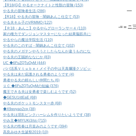
~=-
【R18(G)】やるオークナイトと性獣の冒険 (153)
― ∠
やる夫の冒険者生活 (286)
,,,
【R18】やる夫の冒険・闇鍋あんこ仕立て (53)
,,,,
やる夫キル子のVRMMO (122)
-=＝ニ
【Ｒ18・あんこ】やるやらグローランサー４ (110)
ヽﾆ
家の権力でダンジョンマスターになった結果脳筋共に振り回されて副官共々滅茶苦茶
{ﾆ
やるやらの魔法学院生活 (110)
｡s
やる夫のこのすば・闇鍋あんこ仕立て (102)
／
やる夫のメガテンやろうとしたらなんか違うものになったもの (60)
／／ 
やる夫の王賊的ななにか (83)
, ＿
UC ◆6FuZQTuOyM (444)
.／ﾆ
パパ活系Ｖｔｕｂｅｒメイ子の中は天真爛漫クソビッチ妻ユリカちゃん (5)
∠/
やる夫は未だ庇護される勇者のようです (4)
／
勇者やる夫の頼もしい仲間たち (6)
.
ＵＣ ◆6FuZQTuOyMの短編 (376)
魔王できる夫は女勇者で楽しむようです (52)
◆GESU1/dEaE (68)
やる夫のポケットモンスター赤 (68)
◆X9wvyao2cg (38)
やる夫は淫乱ピンクハーレムを作りたいようです (38)
やみ主◆MIYUKi3/ss (715)
やる夫の性春は月並みのようです (394)
高良みゆき生誕祭2019 (10)