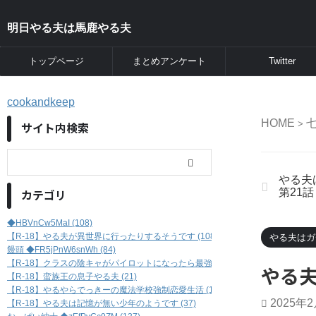
明日やる夫は馬鹿やる夫
トップページ
まとめアンケート
Twitter
cookandkeep
HOME
七
>
サイト内検索
やる夫
カテゴリ
第21話
◆HBVnCw5MaI (108)
【R-18】やる夫が異世界に行ったりするそうです (108)
やる夫はガ
饅頭 ◆FR5jPnW6snWh (84)
【R-18】クラスの陰キャがパイロットになったら最強だった件 (46)
やる夫
【R-18】蛮族王の息子やる夫 (21)
【R-18】やるやらでっきーの魔法学校強制恋愛生活 (17)
2025年
【R-18】やる夫は記憶が無い少年のようです (37)