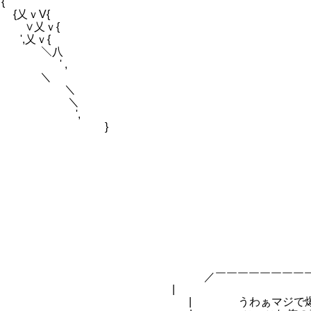
{
ｖV{
乂ｖ{
,乂ｖ{
 ＼八
 ' ,
 { ＼
_{ ＼ ＼
 ', ＼
＞ } ',
 .∨ } }
￣￣￣￣￣￣￣￣￣
 ⌒｀ヽ
わぁマジで爆発し