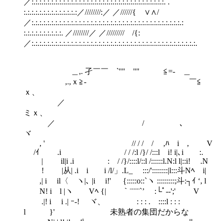
／:.:.:.:.:.:.:.:.:.:.:.:.:.:.:.:.:.:.:.:.:.:.:.:.:.:.:.:.:.:.:.:.:.:. .
:.:.:.:.:.:.:.:.:.:.:.:.:.:／////////:／ ／//////{ ∨∧/
／:.:.:.:.:.:.:.:.:.:.:.:.:.:.:.:.:.:.:.:.:.:.:.:.:.:.:.:.:.:.:.:.:.:.:.:.:.:.:
:.:.:.:.:.:.:.:.:.:. ／////////／ ／///////// /{:
／:.:.:.:.:.:.:.:.:.:.:.:.:.:.:.:.:.:.:.:.:.:.:.:.:.:.:.:.:.:.:.:.:.:.:.:.:.:.:.:.:.:.
＿,. 孑￣￣ `''" ''" ≦=- ＿
,.,ｘ≧- ￣≦
ｘ、
／
ミｘ、
／ / ､
ヾ
, ' // / / / ,ﾊ i , V
/ｲ .i / / /:l /}/ /:::l i! i|､i :.
| il|i .i : / /}/::::l/::l /::::::l.N:l l|::i! .N
! |从| .i i i /l/」.L_ :::/'::::::::|l:::斗Nﾍ i|
,| i il〈 ヽ|､ |i i!' ｛:::::o::`ヽ :::::::::;斗:┐ｲ ‘, l
N! i l |ヽ Vﾍ {| ｀¨¨¨¨`’ :└ﾟ-‐';' V
.|! i i .| ｰ-! ヾ、 : : : . ::::l : : :
l }' 未熟者の集団だからな