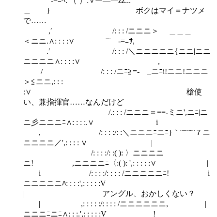
´ -=ﾆﾍ: （ ）:∨ー―一zz...
＿ } ボクはマイ＝ナツメ
で……
,′ /: : : /ニニニ＞ ＿＿＿
＜ニニ.∧: : : :∨ ¨¨ -=ﾆｻ,
.′ /: : : /＼ニニニニニ{ニニ|ニニ
ニニニニ∧: : : :∨ ,
/ /: : : /ニﾆ≧=- _ニﾆi!ニニ!ニニニ
＞≦ニニ,: : :
:∨ 槍使
い、兼指揮官……なんだけど
/.: : : /ニニニ＝==-ミニ',ニﾆ|ニ
ニ彡ニニニﾆ∧: : : :.∨ i
, /: : : :/: :＼ニニニﾆニﾆ}｀¨¨¨¨¨¨７ニ
ニニニニ／',: : : : ∨ |
/: : : :/: :( ): 〉ニニニニ
ニ! ,ニニニニﾆ〈:( ): ',: : : : :∨ |
i /: : : :/: : : : /ニニニニニﾆ! i
ニニニニニﾊ: : : :',: : : : :V
| アングル、おかしくない？
| ,: : : : :/: : : : /ニニニニニニ, |
ニニニﾆニﾆ∧: : :.',: : : : :V !