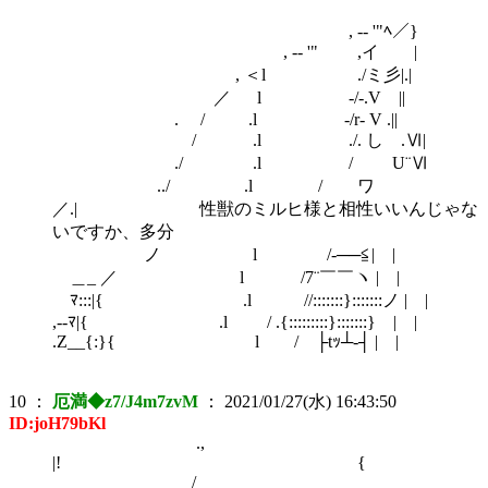
, -‐ '"ﾍ／}
, -‐ '" ,イ |
, ＜l ./ミ彡|.|
／ l -/-.V ||
. / .l -/r- V .||
/ .l ./. し .Ⅵ|
./ .l / U¨Ⅵ
../ .l / ワ
／.| 性獣のミルヒ様と相性いいんじゃな
いですか、多分
ノ l /‐──≦| |
＿_ ／ l /7¨￣￣ヽ | |
ﾏ:::|{ .l //:::::::}:::::::ノ | |
,-‐ﾏ|{ .l / .{:::::::::}:::::::} | |
.Z__{:}{ l / ├tｯ┴‐┤ | |
10
：
厄満◆z7/J4m7zvM
：
2021/01/27(水) 16:43:50
ID:joH79bKl
.,
|! {