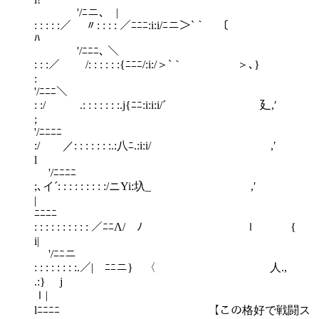
'/ﾆニ､ |
: : : : :／ 〃: : : : ／ﾆﾆﾆ:i:i/ﾆニ＞`｀￣〔￣
ﾊ
'/ﾆﾆﾆ､ ＼
: : :／ /: : : : : :{ﾆﾆﾆ/:i:/＞`｀ ＞､}
:
'/ﾆﾆﾆ＼
: :/ .: : : : : : :.j{ﾆﾆ:i:i:i/´ 廴,′
'/ﾆﾆﾆﾆ
:/ ／: : : : : : :.:八ﾆ.:i:i/ ,′
l
'/ﾆﾆﾆﾆ
;､イ´: : : : : : : : :/ニYi:圦_ ,′
| '
ﾆﾆﾆﾆ
: : : : : : : : : : ／ﾆﾆΛ/ ﾉ ｌ {
i|
'/ﾆﾆニ
: : : : : : : :.／| ﾆﾆニ} 〈 人.,
.:} j
ｌ
lﾆﾆﾆﾆ 【この格好で戦闘ス