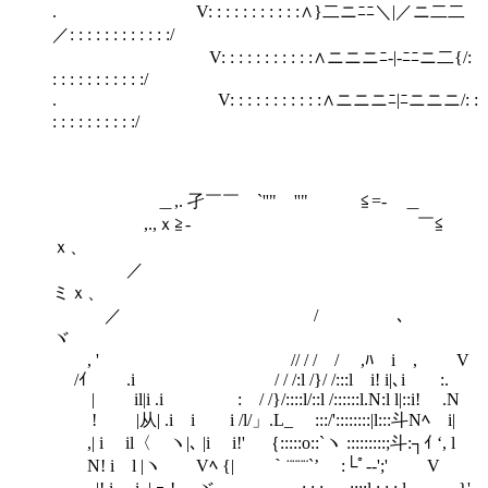
. V: : : : : : : : : : :∧}二ニﾆﾆ＼|／ニ二二
／: : : : : : : : : : : :/
V: : : : : : : : : : :∧ニニニﾆ-|-ﾆﾆニ二{/:
: : : : : : : : : : :/
. V: : : : : : : : : : :∧ニニニﾆ|ﾆニニニ/: :
: : : : : : : : : :/
＿,. 孑￣￣ `''" ''" ≦=- ＿
,.,ｘ≧- ￣≦
ｘ、
／
ミｘ、
／ / ､
ヾ
, ' // / / / ,ﾊ i , V
/ｲ .i / / /:l /}/ /:::l i! i|､i :.
| il|i .i : / /}/::::l/::l /::::::l.N:l l|::i! .N
! |从| .i i i /l/」.L_ :::/'::::::::|l:::斗Nﾍ i|
,| i il〈 ヽ|､ |i i!' ｛:::::o::`ヽ :::::::::;斗:┐ｲ ‘, l
N! i l |ヽ Vﾍ {| ｀¨¨¨¨`’ :└ﾟ-‐';' V