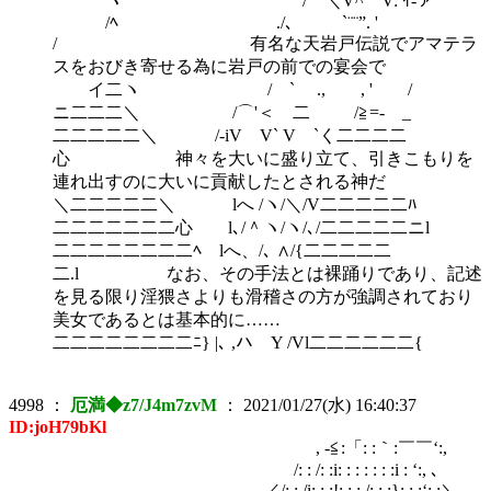
ヽ / ＼V^⌒V: ｲ-ァ
/ﾍ ./、 `¨¨”. '
/ 有名な天岩戸伝説でアマテラ
スをおびき寄せる為に岩戸の前での宴会で
イ二ヽ / ` ., , ' /
ニ二二二＼ /⌒'＜ 二 /≧=- _
二二二二二＼ /-iV V` V `く二二二二
心 神々を大いに盛り立て、引きこもりを
連れ出すのに大いに貢献したとされる神だ
＼二二二二二＼ lへ /ヽ/＼/V二二二二二ﾊ
二二二二二二二心 l､/＾ヽ/ヽ/､/二二二二二ニl
二二二二二二二二ﾍ lへ、/､ ∧/{二二二二二
二.l なお、その手法とは裸踊りであり、記述
を見る限り淫猥さよりも滑稽さの方が強調されており
美女であるとは基本的に……
二二二二二二二二ﾆ} |､ ,ハ Y /Vl二二二二二二{
4998
：
厄満◆z7/J4m7zvM
：
2021/01/27(水) 16:40:37
ID:joH79bKl
, -≦:「: :｀:￣￣‘:,
/: : /: :i: : : : : : :i : ‘:, ､
／/: : /i: : :!: : : /: : :}: : :‘:,:＼