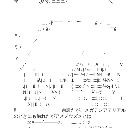
マﾆﾆﾆﾆﾆﾆﾆﾆﾆ.彡兮､ニニニ7 ＼
＿,. 孑￣￣ `''" ''" ≦=- ＿
,.,ｘ≧- ￣≦
ｘ、
／
ミｘ、
／ / ､
ヾ
, ' // / / / ,ﾊ i , V
/ｲ .i / / /:l /}/ /:::l i! i|､i :.
| il|i .i : / /}/::::l/::l /::::::l.N:l l|::i! .N
! |从| .i i i /l/」.L_ :::/'::::::::|l:::斗Nﾍ i|
,| i il〈 ヽ|､ |i i!' ｛:::::o::`ヽ :::::::::;斗:┐ｲ ‘, l
N! i l |ヽ Vﾍ {| ｀¨¨¨¨`’ :└ﾟ-‐';' V
.|! i i .| ｰ-! ヾ、 : : : . ::::l : : : l }'
N| | l! |! 八 . : : 」: : :
ﾘ 余談だが、メガテンアテリアル
のときにも触れたがアメノウズメとは
r≧=------`―――ｧ､_＿,......,.._: : :/