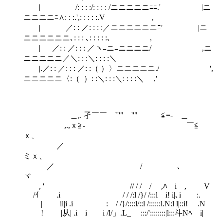
| /: : : :/: : : : /ニニニニニﾆﾆ.' |ニ
ニニニニﾆ∧: : :.',: : : : :.V ,
| ／: : ／: : : :／ニニニニニニﾆ′ |ニ
ニニニニニニ､: : : ､: : : : :､ ,
| ／: : ／: : : ／ヽﾆニﾆニニニニ/ ,ニ
ニニニニニ／＼: : :＼: : : :＼
|.／: : ／: : : ／: :（ ）〉ニニニニニ./ ',
ニニニニニ〈:（_）: :＼: : :＼: : : :＼ ,′
＿,. 孑￣￣ `''" ''" ≦=- ＿
,.,ｘ≧- ￣≦
ｘ、
／
ミｘ、
／ / ､
ヾ
, ' // / / / ,ﾊ i , V
/ｲ .i / / /:l /}/ /:::l i! i|､i :.
| il|i .i : / /}/::::l/::l /::::::l.N:l l|::i! .N
! |从| .i i i /l/」.L_ :::/'::::::::|l:::斗Nﾍ i|