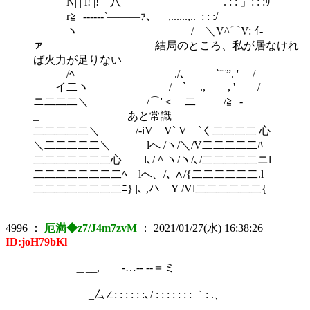
N| | l! |! 八 . : : 」: : :ﾘ
r≧=------`―――ｧ､_＿,......,.._: : :/
ヽ / ＼V^⌒V: ｲ-
ァ 結局のところ、私が居なけれ
ば火力が足りない
/ﾍ ./、 `¨¨”. ' /
イ二ヽ / ` ., , ' /
ニ二二二＼ /⌒'＜ 二 /≧=-
_ あと常識
二二二二二＼ /-iV V` V `く二二二二 心
＼二二二二二＼ lへ /ヽ/＼/V二二二二二ﾊ
二二二二二二二心 l､/＾ヽ/ヽ/､/二二二二二ニl
二二二二二二二二ﾍ lへ、/､ ∧/{二二二二二二.l
二二二二二二二二ﾆ} |､ ,ハ Y /Vl二二二二二二{
4996
：
厄満◆z7/J4m7zvM
：
2021/01/27(水) 16:38:26
ID:joH79bKl
＿__, ‐…‐- --＝ミ
_厶∠: : : : : :､/ : : : : : : : ｀: .、