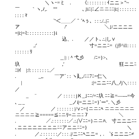
＼ヽｰ=ミゝ. 《: : : : : : : : ｲニニ＞''~
￣ ｀ヽ,ﾉ,. ''" ､｣iﾆ|ﾆ∠ニニﾆﾆ|i:| : : : : : : :
: : : : ﾏ
`'＜＿＿／＾´ﾍぅ、: : :./..|ﾆ
ア /′ ＼｣/ニニニニ
=|i:|=ﾐ: : : : : : : : : : :}i
込、. ／／ト､.:.|し∨
,:′ 寸=ニニﾆ=（jﾘ^i1: : : :
: : : : : : ﾘ
＿|: :＾弋彡 /ﾆ=}>､
圦 ,′ 狂ニニﾆ
ﾆlｲ |:!: : : : : : : :.／
. _,, ¨¨¨ア´ : : ヽ廴,/ﾆﾆ7ﾆ=仁＼
| ;|=ニニﾆﾆ八_ﾉj＼: : : :
／
_ ¨ ／ : : : : : jＫ_｣ﾆﾆ/=ﾆ圦 ﾆﾆ≧=―---=今
､＿_ _ノi|=ニニﾆ=}`ー'′. ＼彡
／ ／ : : : : : : : |/∨ﾆ={ニニﾆﾍ ニニニニニニ
ニニニニ≧=====≦ﾆニﾘ=ニニﾆ７ ＼
. ／.: : : : : : :／.:.|∨ﾆﾆ=}ニニﾊ. 寸ニニニﾆﾆ
､ニニニニニニニニﾆﾆアニニﾆﾆ=} ＼
. ／.: : : : : : :／: : : .|/ニﾆﾆﾍニニ=，. `≦ニニニﾆ≠