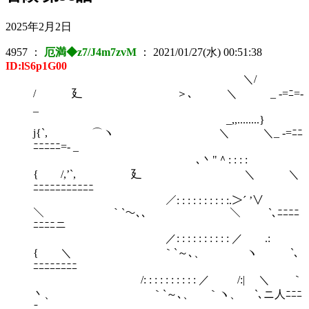
2025年2月2日
4957
：
厄満◆z7/J4m7zvM
：
2021/01/27(水) 00:51:38
ID:lS6p1G00
＼/
/ 廴 ＞､ ＼ _ -=ﾆ=-
_
_,,........}
j{`, ⌒ヽ ＼ ＼_ -=ﾆﾆ
ﾆﾆﾆﾆﾆ=- _
､丶"＾: : : :
{ /,’`, 廴 ＼ ＼
ﾆﾆﾆﾆﾆﾆﾆﾆﾆﾆﾆ
／: : : : : : : : : :.＞´ ’∨
＼ ｀`～､、 ＼ `､ﾆﾆﾆﾆ
ﾆﾆﾆﾆニ
／: : : : : : : : : : ／ .:
{ ＼ ｀`～､、 ヽ `､
ﾆﾆﾆﾆﾆﾆﾆﾆ
/: : : : : : : : : : ／ /:| ＼ ｀
丶、 ｀`～､、 ｀ヽ、 `､ニ人ﾆﾆﾆ
ﾆ