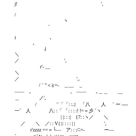
j! ',
ヽ
′
i 
､
.j
＼
／ ',
r'- __
＼
／ ',.
/｀''＜≧=- ＿__ _
―― ､ , ―― ､＿＿ __
＿ ノ',
/ ¨¨「「: :.:| 「八 人 ｀ー ----
一´ 人 八: :「 「: : : :! !=＝彡 ´ヽ
| |: : :| {7: :ヽ／ ＼
／ ＼ ／: : V:| |: : : : | | ',
r'zzzz ==＝└― ア: : :/ﾆ=- ー―