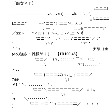
【痴女ＰＴ】
/ニニニl
ニニニニニニニニニﾆﾍニ≧xくニニﾆh､ '，: ',
,,ｨ/ニニニﾆ
lニニニﾆ----------==ﾍニニﾆ〉二二ﾆﾍ､_ﾉ: :ﾉ
,,､-==- ､ ､: :,ｨ(ニニニニニlﾆ
／:i:i:＞''¨¨¨¨ ''＜i:i:ｉ:ｉ:＞‐……-＜.ニﾆﾍｰ彳_
/ニニﾆﾆﾍ ､丶` : : : Ｖニニニニﾆ／:ア
´ ヽ^Ｙ ｀寸.ﾆl : : : :
｀''＜ 実績（全
体の強さ・雅様除く）
【1D100:45】
/ニニ／ﾆﾆ.)ｈ｡ : : : : : : /ﾆ⌒ヾニｱ:i:i/
', ', ヾﾆl : : : : : : : `
～､、
/ニニi{ニニニﾆﾆ)ｈ｡:_,ィニニニ／
7:i:i/ ', i
Ｖ!｀丶、: : : : : : : ｀丶、
/ニニ/l＼ニニニ二二二ニニ／ /:ｉ:,
′ ',}
ﾏ!. ＼: : : : : : : : : ` ､
. /ニニ ,:::lニ｀'＜ニニニニﾆﾆ／ /ｉ:ｉ:
′