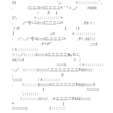
}} ',:, ヽ: : : : : : : : : : ` ､
. /ニニﾆl::::lニニニニﾍ｀''＜_／ /:i:i:i:l
/ /l }
}:', ヽ : : : : : : : : : : :ヽ
. ／`寸ﾆニl:::::l二二ニﾆﾆﾍ ,ｲ:i:ｉ:
ｉ:/l { / }
丿 ,:::l ∧ : : : : : : : : : :
. ／: : ／ 寸ﾆl:::::::lニニニニﾆﾍ ,ｲ= ,:i:i,':: |
ゝｧ''^ｧ''´ ,:::::l
/ ∧ : : : : : : : : : :
:': : :.／/.: : : : :.l:::::::::lニニニニニ)h｡ｲﾆﾆ,
:i:i,':::::l l /
::::::::l. / ∧ : : : : : : : : :
: :／ /.: : : : : :.l::::::::::',ニニニニニニニｱ:i:i:/::::::
, l/
'::::::::| / ∧ : : : : : : : :
. /: : : : : : : :l::::::::::ﾊニニニニニニｱ:i:i:i/::::::: ﾊ
} /::::::::::|
', : : : : : : :
/: : : : : : : : :.l::::::/ .∨ニニニﾆﾆｱ:i:i:i/::::::::/ .
ﾍ }
/:::::::::::::|. } : : : : : : :