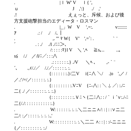
. |ｌ W' V ｌ{ ',
ｕ J ,':} ./ ,'
.! えぇっと、斥候、および後
方支援砲撃担当のエディータ・ロスマン
. |_」W V ',=:. v::::::::
ｱ .: / ./ /､｜
. ,. '" ﾏ W{ V' ',=`: . ｀¨
´ . : ./ ./l ./ﾆﾆ＞､
/: : : : :ﾏ}l V ＼ ',ﾍ ≧s｡.. ..｡
s≦ /./ ／/l/ﾆ／: : :∧
.: : : : : : :.} ./V ＼ﾍ ､ ,-｀¨
´､ .,ｨ/./／ /./／: : : : : :. :.
{: : : : : : :.}/二V i{ﾆ∧ ＼/ .|o ',／ /
／.:′/=/／: : : : : :. :.}
{: : : : : : : : :.VﾆV {ﾆ-∧: : ＼ .|. ／: :./ﾆ
二{ ./ ／: : : : : : :. :. :.}
{: : : : : : : : : :.Ｖﾆヽ{二ﾆ∧: : /｀ｉ´∨:./-ﾆ
二{/./: : : : : : : : : : : :.}
. W: : : : : : :. :. :.＼二ニニ∧/: : | : :∨ニ二
二/: :／: : : : :. :. :. :.,'
. W: : : : : : : : : :. :.＼二二 ∧: : | : :/-ニニニ
{／: : : : : : : : :. :./