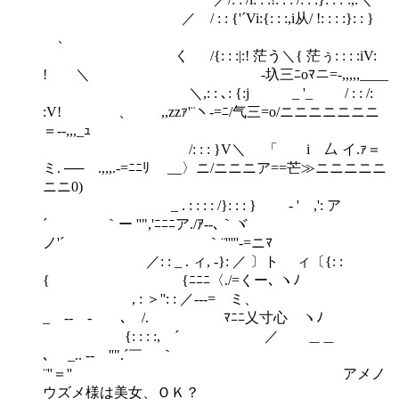
／ / : : {'´Vi:{: : :,i从/ !: : : :}: : }
、
く /{: : :|:! 茫う＼{ 茫ぅ: : : :iV:
! ＼ ‐圦三ﾆoﾏニ=-,,,,,____
＼,: : ､: {:j _ '_ / : : /:
:V! 、 ,,zzｧ'¨ヽ-=ﾆ/气三=o/ニニニニニニニ
＝--,,,_ｭ
/: : : }V＼ 「 i 厶 イ.ｧ＝
ミ. ── .,,,.-=ﾆﾆﾘ ゝ__〉ニ/ニニニア==芒≫ニニニニニ
ニニ0)
_ . : : : : /}: : : } ゝ- ' ,': ア
´ ｀ー ''",'ﾆﾆﾆア./ｱ--､｀ヾゝ
ノ'´ ｀¨'''''‐=ニﾏ
／: : _ . ィ, -}: ／ 〕ト ィ〔{: :
{ {ﾆﾆﾆ〈./=くー､ ヽﾉ
, : ＞'': : ／---= ミ、
_ -‐ ‐ ､ /. ﾏﾆﾆ乂寸心 ヽﾉ
{: : : :, ´ ／ ＿＿
､ _.. -‐ ''".´￣ ｀
¨''＝'' アメノ
ウズメ様は美女、ＯＫ？