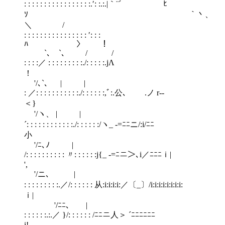
: : : : : : : : : : : : : : : : :.′: :.:.|｀¨´ ﾋ
ｿ ｀丶、
＼ /
: : : : : : : : : : : : : : : : ′: : :
ﾊ 〉 
`､ `、 / /
: : : :／ : : : : : : : : :./: : : : :.jΛ
！
'/､`、 | |
: ／: : : : : : : : : : :./: : : : : :,ﾞ:.公､ .ノ r‐‐
＜}
'/ヽ、 | |
´: : : : : : : : : : : :./: : : : : :/ヽ_ -=ﾆﾆニ/:i/ﾆﾆ
小
'/ﾆ､ﾉ |
/: : : : : : : : : : 〃: : : : : :j{_ -=ﾆニ＞､i／ﾆﾆﾆｉ|
',
'/ニ､ |
: : : : : : : : :.／/: : : : : : 从:i:i:i:i:／〔_〕/i:i:i:i:i:i:i:i:
ｉ|
'/ﾆﾆ､ |
: : : : : :.:.／ }/: : : : : : /ﾆﾆニ人＞ ´ﾆﾆﾆﾆﾆﾆ
i!