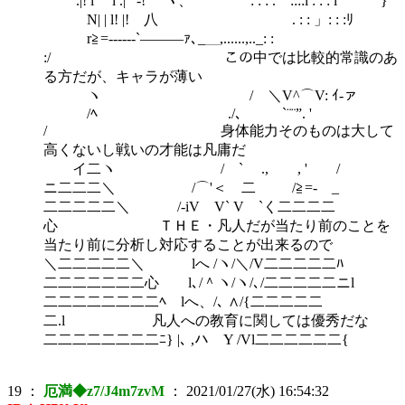
.|! i i .| ｰ-! ヾ、 : : : . ::::l : : : l }'
N| | l! |! 八 . : : 」: : :ﾘ
r≧=------`―――ｧ､_＿,......,.._: :
:/ この中では比較的常識のあ
る方だが、キャラが薄い
ヽ / ＼V^⌒V: ｲ-ァ
/ﾍ ./、 `¨¨”. '
/ 身体能力そのものは大して
高くないし戦いの才能は凡庸だ
イ二ヽ / ` ., , ' /
ニ二二二＼ /⌒'＜ 二 /≧=- _
二二二二二＼ /-iV V` V `く二二二二
心 ＴＨＥ・凡人だが当たり前のことを
当たり前に分析し対応することが出来るので
＼二二二二二＼ lへ /ヽ/＼/V二二二二二ﾊ
二二二二二二二心 l､/＾ヽ/ヽ/､/二二二二二ニl
二二二二二二二二ﾍ lへ、/､ ∧/{二二二二二
二.l 凡人への教育に関しては優秀だな
二二二二二二二二ﾆ} |､ ,ハ Y /Vl二二二二二二{
19
：
厄満◆z7/J4m7zvM
：
2021/01/27(水) 16:54:32