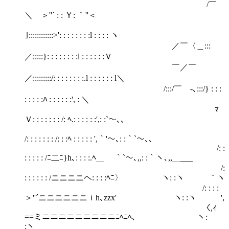
/￣
＼ ＞''´ : : Ｙ: ｀''＜
｣::::::::::::>': : : : : : : :l : : : : ヽ
／￣〈＿:::
／:::::}: : : : : : : :l : : : : : :Ｖ
￣／￣
／:::::::::/: : : : : : : :.l : : : : : : l＼
/:::/￣ゝ‐､:::/} : : :
: : : : :ﾊ : : : : : :', : ＼
￣ ﾏ
Ｖ: : : : : : : /: ﾍ.: : : : : :',: :`～､、
/: : : : : : : /: : :ﾍ : : : : : ',｀'～､: :｀`～､、
/: :
: : : : : /ﾆ二ﾆ}h､: : : :.ﾍ＿ ｀`～､,,: :｀ヽ､,,＿___
/:
: : : : : : /ニニニニヘ: : : :ﾍﾆ〉 ヽ: :ヽ ｀ヽ
/: : : :
＞''´ニニニニニニｉh､zzx' ヽ: :ヽ ',
〈,ｨ
==ミニニニニニニニニニﾆﾍﾆﾍ､ ヽ:
: