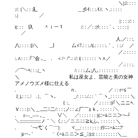
＼j｣: : : :
:/: :|＼: : :廴 ＿彡ｲ: : :.ｲ//. ヽ.: : : : :
:.| ／
|: : : :/: :
i|: : :ゞ圦 ＾ｉー１ /: : ／: :|ｲ: : : :｀、: : : : |
／
人.／: : :.
八: : : : :[i＼ _丿 厶ｨ7.: : :./i|.: : : : :.｀、: :./ ／
／.: : : : :
:.∧: : : :｢`'会 ､_ . ＜/ｰ /″.: :/: i| : : : : : : ヽ∧／
／.: : : :.
／⌒'ｰﾍ: : :.|_ヽ ￣￣￣ /: : : :.厶;八､: : : : : : : :
＼ 私は巫女よ、芸能と美の女神
アメノウズメ様に仕える
. ｎ. ／ : : r=≦￣
ミj,: : :.〉 . |、⌒ヽ､ _/: : : :./.: :｀⌒ヽ_: : : : : : : : ＼
{ :、 ／.: : : : :|i｢＼ニニﾍ.
Ｖ: : : |::＼＿,,二ﾆ二/: : : ;ノ: : ∠厂￣≧ｋ､ : : : : : :＼
. r―_―- ､_ ∨＼ ／: : : : : : : |i|ﾆ=ﾑニニ＞～┘
＼:::::::::::::::::ノ＾＼（.: :／ニニﾆﾆ≧kふ､ : : : : : : ＼
. `￢弋`く⌒¨¨¨|: ヾ__: : : : : : : : :lﾘﾆﾆ=ﾑﾆﾆ7′
)iー‐ ´ ¨〈=ﾑニニ＞≦_ﾆ|i:l: : : : : : : : : :＼__