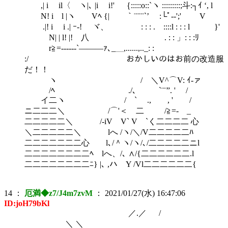
,| i il〈 ヽ|､ |i i!' ｛:::::o::`ヽ :::::::::;斗:┐ｲ ‘, l
N! i l |ヽ Vﾍ {| ｀¨¨¨¨`’ :└ﾟ-‐';' V
.|! i i .| ｰ-! ヾ、 : : : . ::::l : : : l }'
N| | l! |! 八 . : : 」: : :ﾘ
r≧=------`―――ｧ､_＿,......,.._: :
:/ おかしいのはお前の改造服
だ！！
ヽ / ＼V^⌒V: ｲ-ァ
/ﾍ ./、 `¨¨”. ' /
イ二ヽ / ` ., , ' /
ニ二二二＼ /⌒'＜ 二 /≧=- _
二二二二二＼ /-iV V` V `く二二二二 心
＼二二二二二＼ lへ /ヽ/＼/V二二二二二ﾊ
二二二二二二二心 l､/＾ヽ/ヽ/､/二二二二二ニl
二二二二二二二二ﾍ lへ、/､ ∧/{二二二二二二.l
二二二二二二二二ﾆ} |､ ,ハ Y /Vl二二二二二二{
14
：
厄満◆z7/J4m7zvM
：
2021/01/27(水) 16:47:06
ID:joH79bKl
／.／ /
＼ ＼