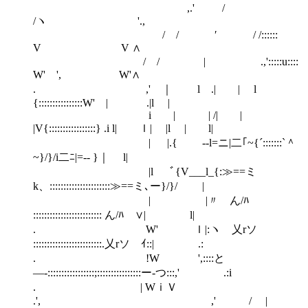
,.' /
/ヽ '.,
/ / ′ / /::::::
V V ∧
/ / | .,':::::u::::
W' ', W'∧
. ,' ｜ l .| | l
{::::::::::::::::W' | .|l |
i | | /| |
|V{:::::::::::::::::} .i l| ｌ| |l | l|
| |.{ -‐l=ニ|二｢~{´:::::::`＾
~}/}/i二ﾆ|=‐- }｜ l|
|l ﾞ{V___l_{:≫==ミ
k、::::::::::::::::::::::≫==ミ､ー}/}/ |
| |〃 ん/ﾊ
::::::::::::::::::::::::: ん/ﾊ ∨| l|
. W' ｌ|:ヽ 乂rソ
:::::::::::::::::::::::::.乂rソ ｲ::| .:
. !W ',::::と
―‐:::::::::::::::::;::::::::::::::::ー‐つ:::,' .:i
. | WｉＶ
.', ,' / |