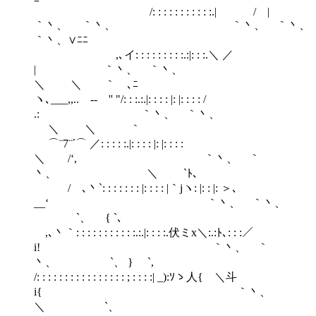
/: : : : : : : : : : :.| / |
｀丶、 ｀丶、 ｀丶、 ｀丶、
｀丶、∨ﾆﾆ
,､イ: : : : : : : : :.:|: : :.＼ ／
| ｀丶、 ｀丶、
＼ ＼ ｀ゝ､ﾆ
ヽ､___,,.. -‐ '' "/: : :.:.|: : : : |: |: : : : /
.: ｀丶、 ｀丶、
＼ ＼ ｀
⌒¨7¨´⌒ ／: : : : :.|: : : : |: |: : : :
＼ /‘, ｀丶、 ｀
丶、 ＼ `ﾄ､
/ ､丶`: : : : : : : |: : : : |｀jヽ: |: : |: ＞､
__‘ ｀丶、 ｀丶、
`、 { `､
,､丶｀: : : : : : : : : : :.:.|: : : :.伏ミx＼:.:ﾄ､: : :／
i! ｀丶、 ｀
丶、 `、 } `,
/: : : : : : : : : : : : : : : : ; : : : :| _):ｿゝ人{ ＼斗
i{ ｀丶、
＼ `、