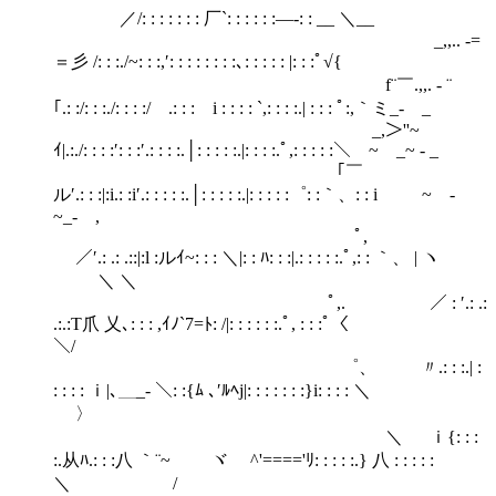
／/: : : : : : : 厂`: : : : : :―-: : __ ＼__
_,,.. -=
＝彡 /: : :./~: : :,′: : : : : : : :､: : : : : |: : :ﾟ√{
f¨￣.,,. ‐ ¨
｢.: :/: : :./: : : :/ .: : : i : : : : `,: : : :.| : : : ﾟ:,｀ミ_- _
_,＞''~
ｲ|.:./: : : :′: : :′.: : : :.│: : : : :.|: : : :.ﾟ,: : : : :＼ ~ _~ - _
｢￣
ル′.: : :|:i.: :i′.: : : : :.│: : : : :.|: : : : :゜: :｀、: : i ~ ‐
~_‐ ,
ﾟ,
／′.: .: .::|:l :ルｲ~: : : ＼|: : ﾊ: : :|.: : : : :.ﾟ,: : ｀、 | ヽ
＼ ＼
ﾟ,. ／ : ′.: .:
.:.:T爪 乂､: : : ,ｲﾉ`7=ﾄ: /|: : : : : :.ﾟ, : : :ﾟ〈
＼/
゜、 〃.: : :.| :
: : : : ｉ|､＿_- ＼: :{ﾑ ､′ﾙﾍj|: : : : : : :}i: : : : ＼
〉
＼ ｉ{: : :
:.从ﾊ.: : :八 ｀¨~ ヾ ^'===='ﾘ: : : : :.} 八 : : : : :
＼ /