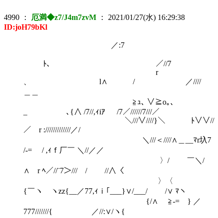
4990
：
厄満◆z7/J4m7zvM
：
2021/01/27(水) 16:29:38
ID:joH79bKl
／:7
ﾄ、 ／//7
r
、 l∧ / ／////
＿＿
≧ｭ､ ∨≧o｡、
_ ､{∧ /7//,ｨiｱ /7／//////7///／
＼///∨////}＼ ﾄ∨∨//
／ r ://///////////／/
＼///＜////∧＿__ﾏr圦7
/‐= / ,ｨｆ厂￣ ＼//／／
〉/ ￣＼/
∧ r ﾍ／//¨7＞///￣/ //∧〈
〉〈
{￣ヽ ヽzz{__／77,ｨｉ｢___}∨/___/ /∨ ﾏヽ
{/∧ ≧‐= } ／
777///////{ ／//:∨/ヽ{