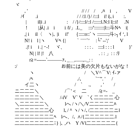
ヾ
, ' // / / / ,ﾊ i , V
/ｲ .i / / /:l /}/ /:::l i! i|､i :.
| il|i .i : / /}/::::l/::l /::::::l.N:l l|::i! .N
! |从| .i i i /l/」.L_ :::/'::::::::|l:::斗Nﾍ i|
,| i il〈 ヽ|､ |i i!' ｛:::::o::`ヽ :::::::::;斗:┐ｲ ‘, l
N! i l |ヽ Vﾍ {| ｀¨¨¨¨`’ :└ﾟ-‐';' V
.|! i i .| ｰ-! ヾ、 : : : . ::::l : : : l }'
N| | l! |! 八 . : : 」: : :ﾘ
r≧=------`―――ｧ､_＿,......,.._: :
:/ お前には美の欠片もないがな！
ヽ / ＼V^⌒V: ｲ-ァ
/ﾍ ./、 `¨¨”. ' /
イ二ヽ / ` ., , ' /
ニ二二二＼ /⌒'＜ 二 /≧=- _
二二二二二＼ /-iV V` V `く二二二二 心
＼二二二二二＼ lへ /ヽ/＼/V二二二二二ﾊ
二二二二二二二心 l､/＾ヽ/ヽ/､/二二二二二ニl
二二二二二二二二ﾍ lへ、/､ ∧/{二二二二二二.l
二二二二二二二二ﾆ} |､ ,ハ Y /Vl二二二二二二{