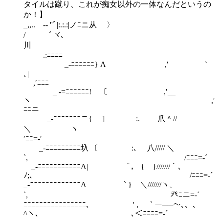
タイルは蹴り、これが痴女以外の一体なんだというの
か！】
_,,.. -‐ ''ﾞ|:.:.:|ノﾆニ从 〉
/ ﾞヾ､
川
.:ﾆﾆﾆﾆ
_-ﾆﾆﾆﾆﾆﾆ} Λ ,′ ｀
､|
,′ﾆﾆﾆ
_ -=ﾆﾆﾆﾆﾆﾆ! 〔 ,′__
ヽ ,′
ﾆﾆニ
_-ﾆﾆﾆﾆﾆﾆﾆニ{ ] :. 爪＾//
＼ ヽ 
′ﾆﾆ=‐′
_-ﾆﾆﾆﾆﾆﾆﾆﾆﾆ圦 〔 :､ 八///// ＼
`, /ﾆﾆﾆ=‐´
_-ﾆﾆﾆﾆﾆﾆﾆﾆﾆﾆﾆΛ| ﾟ， { }///////｀､
ﾉ;､ /ﾆﾆﾆ=‐´
_-ﾆﾆﾆﾆﾆﾆﾆﾆﾆﾆﾆﾆﾆΛ ` } ＼///////ヽ、
`, 癶ﾆニ=‐´
ﾆﾆﾆﾆﾆﾆﾆﾆﾆﾆﾆﾆﾆﾆﾆﾆ､ ' , ` ー──～､、､___
^ヽ､ ､＜ﾆﾆﾆﾆ=‐´