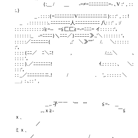
{:__ / __ -=≠=ﾆﾆﾆﾆﾆﾆﾆﾆ=- ､V :‘，: :
:.}
_ . : : : :{=ﾆﾆﾆﾆﾆﾆﾆﾆVﾆﾆﾆﾆﾆﾆﾆﾆﾆﾆニ}: : :‘，: : !
_ . : : : : : : : :､ﾆﾆﾆﾆﾆﾆﾆﾆ人ﾆﾆﾆﾆﾆﾆﾆﾆﾆﾆ 八: : :‘，:/
: : : : : : : : : : : :/≧=-- =≦匚匚≧=-=ﾆﾆﾆ= イ: : : : : :‘，
: : : : : : :_ -=ﾆﾆﾆﾆ}＼ﾆﾆﾆ／}ﾆﾆﾆﾆﾆﾆ≫.,'＼ : : : : : : : ‘，
: : : : :／ﾆﾆﾆﾆﾆﾆﾆ{ ￣ ,:' ＼≫''”´ /. ＼: : : : : :
:‘，
: : : : {ﾆﾆ／￣ﾆ＼ﾆ! , /.:.:.＼ ､
: : : : ‘，
: : : : }.／ﾆﾆﾆﾆﾆﾆﾆ! ｲ.: : : : : : ､ ＼:
: : :‘，
: : _／ﾆﾆﾆﾆﾆﾆﾆニ.! / . ',. : : : : : : ＼
＿」: ､: : ‘，
＿,. 孑￣￣ `''" ''" ≦=- ＿
,.,ｘ≧- ￣≦
ｘ、
／
ミｘ、
／ / ､