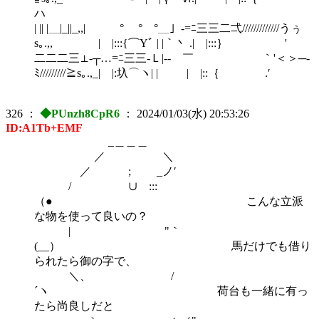
ハ
| || |＿|_||_,,| ° ° °＿」-=ﾆ三三二弌/////////////うぅ
s｡.,, | |:::{⌒Yﾞ | |｀丶 .| |:::｝ ゝ'
二二二三⊥-┬…=ﾆ三三-Ｌ|-‐ ￣ ｀'＜＞─-
ﾐ/////////≧s｡.,_| |:圦⌒ヽ| | | |::｛ .′
326
：
◆PUnzh8CpR6
：
2024/01/03(水) 20:53:26
ID:A1Tb+EMF
_＿＿＿
／ ＼
／ ; _ノ′
/ ∪ :::
（● こんな立派
な物を使って良いの？
| "｀
(__） 馬だけでも借り
られたら御の字で、
＼、 /
´ヽ 荷台も一緒に有っ
たら尚良しだと