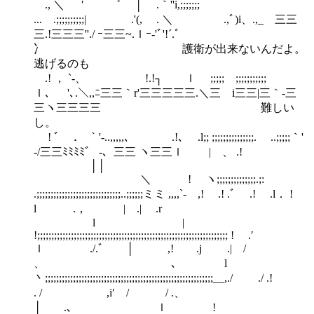
., ＼ ′ ゛ │ .｀''i,;;;;;;;
... .;;;;;;;;;;| .'(, . ＼ .,ﾞ)i、.,_ 三三
三.!三三三''./ ｰ三三~.ｌｰ‐'ﾞ'!´.ﾞ
冫 護衛が出来ないんだよ。
逃げるのも
.! ， `-、 !.!┐ ｌ ;;;;; ;;;;;;;;;;;
ｌ、 '､.＼,,ﾆ三三｀r'三三三三三.＼三ゝi三三|三｀‐三
三ヽ三三三三 難しい
し。
! ﾞ ． ｀'-..,,,,,、 .!､ .l;; ;;;;;;;;;;;;;;;. ..;;;;;｀'
-/三三ﾐﾐﾐﾐ゛ -、三三 ヽ三三ｌ | 、 .!
││
＼ ! ヽ;;;;;;;;;;;;;;.;:
.;;;;;;;;;;;;;;;;;;;;;;;;;;;;;;..;;;;;;ミミ ,,,,`‐ ,! .! .ﾞ .! .l． !
l .， | .| .r
l |
!;;;;;;;;;;;;;;;;;;;;;;;;;;;;;;;;;;;;;;;;;;;;;;;;;;;;;;;;;;;;;;;;;;;; ! .′
ｌ ./.ﾞ │ ,! .j .| /
、 ､ l
丶;;;;;;;;;;;;;;;;;;;;;;;;;;;;;;;;;;;;;;;;;;;;;;;;;;;;;;;;;;;;__,./ ./ .!
. / ,i′ / / .、
│ .､ ｌ !