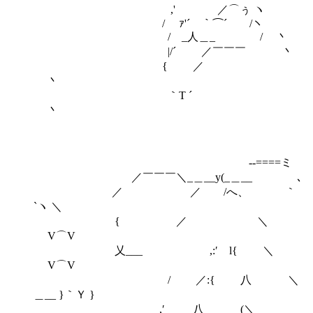
,' ／⌒ぅ ヽ
/ ｧ'´￣｀⌒´ /ヽ
/ _人＿_ / 丶
|/´ ／￣￣￣ 丶
{ ／
丶
｀T ´
丶
-‐====ミ
／￣￣￣＼_＿__y(_＿__ ､
／ ／ /へ、 ｀
`ヽ ＼
{ ／ ＼
V⌒V
乂___ ,:′ l{ ＼
V⌒V
/ ／:{ 八 ＼
＿__ }｀Ｙ }
,′ ＿_八 (＼＿__