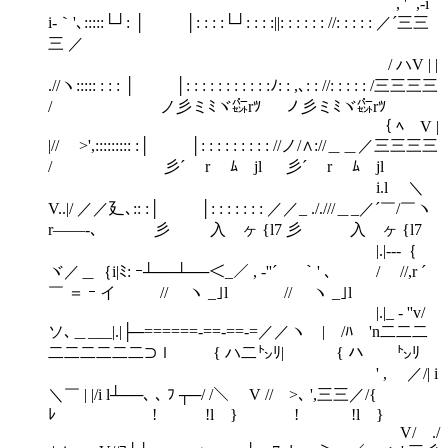
, ' ´,-i
i-｀'､:::::└┘: │ │: : : :└┘: : : :||: : : : : : //: : : : : ／´三三
三 ／
/ ハV | |
.//ヽ::::: : : : │ │: : : : : : : : : : :ﾉ: : ,､: : //: : : : : /三三三三
/ ノ彡ミﾐヾ㌫rﾂ ノ彡ミﾐヾ㌫rﾂ
｛ ﾍ V |
|// >',::::::::: :│ │: : : : : : : : : //ノ/∧://＿＿／三三三三
/ 彡´ r ﾑ jl 彡´ r ﾑ jl
i.l ＼
V..|/ ／／廴､:: :│ │: : : : : : : ／／_ ././//＿_／´￣/￣ヽ
r――-､ 彡 入 ヶ {l7 彡 入 ヶ {l7
|.|---｛
ヾ／＿｛i|ﾐ: ｰ┴──┴──＜_／ , -''´ ￣ ｀' ､ / //,r ´
￣ ＝ ｰ イ // ヽ _｣l // ヽ _｣l
|.|_ - ''v/
ソ､＿___|.|├─======-==-==-=／／ヽ | /ﾊ 'n二二二
二二二二二二⊃ｌ { ハ二㌧ﾘ| { ハ ㌧ﾘ
' , ／/| i
＼￣ | |/i l┴──､ ､ ﾌ ┬─/ /＼ V // >､ ',三三／/{
ﾚ ! !l } ! !l }
V/ ./