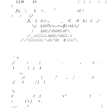
l { lﾊ l:ﾍ / / / / /
/
八| ', l. > 、 ⌒ /イ /
/ / /／
八 l ///＞.、 _ ＜ /ｲ l/ | // ／
＼| {//////7ハ---=─彡/ /∧l //／
/ {/////／/ﾉ//////// ////＼
／_ -=ﾆﾆﾆﾆﾆ ////////／/////ﾆﾆ.ヽ
／／ﾆﾆﾆﾆﾆﾆﾆﾆ ＼///／//// イﾆﾆﾆﾆ＼
｀
／ / | ． ‐ ! .
ｌ | .| .l
.-,
,ｒ | ." ､ ,′ .ｌ
.,! l .′,! .!
＼
i' .! .! ヽ" ! `
/ iヽ,! ヽ.
. ､‐ .丶 /