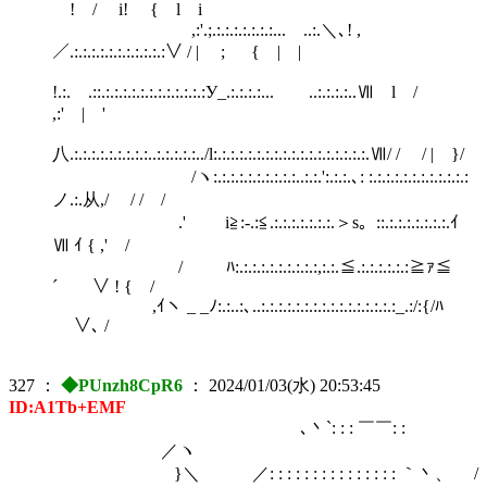
! / i! { l i
,:'.;.:.:.:.:.:.:.:... ..:.＼､! ,
／.:.:.:.:.:.:.:.:.:.:.:∨ / | ; { | |
!.:.ゝ.::.:.:.:.:.:.:.:.:.:.:.:.:У_.:.:.:.:... ..:.:.:.:..Ⅶ l /
,:' | '
八.:.:.:.:.:.:.:.:.:..:.:.:.:.:../l:.:.:.:.:.:.:.:.:.:.:.:.:.:.:.:.:.:.Ⅶ/ / / | }/
/ヽ:.:.:.:.:.:.:.:.:.:..:.:.':.:.:.､: :.:.:.:.:.:.:.:.:.:.:.:
ノ.:.从,/ / / /
.' i≧:-.:≦.:.:.:.:.:.:.:.＞s。::.:.:.:.:.:.:.:.ｲ
Ⅶ ｲ { ,' /
/ ﾊ:.:.:.:.:.:.:.:.:.:,:.:.≦.:.:.:.:.:.:≧ｧ≦
´ ∨ ! { /
,ｲヽ _ _ﾉ:.:..:､..:.:.:.:.:.:.:.:.:.:.:.:.:.:.:.:_.:/:{/ﾊ
∨､ /
327
：
◆PUnzh8CpR6
：
2024/01/03(水) 20:53:45
ID:A1Tb+EMF
､丶`: : : ￣￣: :
／ヽ
}＼ ／: : : : : : : : : : : : : : : ｀丶、 /