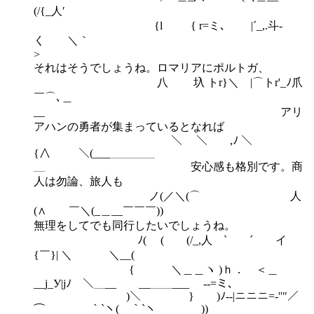
(/{_人′
{l { r=ミ､ |´_,.斗‐
く ＼｀
>
それはそうでしょうね。ロマリアにポルトガ、
八 圦 トr}＼ |⌒トr'_ﾉ爪
￣⌒､＿
__ アリ
アハンの勇者が集まっているとなれば
＼ ＼ ,ﾉ ＼
{∧ ＼(___＿＿＿＿
＿ 安心感も格別です。商
人は勿論、旅人も
ノ(／＼(⌒ 人
(∧ ￣＼(_＿__￣￣￣))
無理をしてでも同行したいでしょうね。
ﾉ( ( (/_,人 ` ´ イ
{￣}| ＼ ＼__(
{ ＼＿＿ヽ )ｈ． ＜＿
__j_У|jﾉ ＼＿__ __＿＿___ -‐=ミ､
)＼ } )ﾉ--|ニニニ=-''"／
⌒ ￣￣｀`ヽ(￣｀`ヽ ))