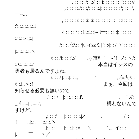
, : : : : :/: :.:/: : : i: : : : : : : :'; : : :∨
, : : : : :./: : :,': : : .:.|: : : : : : : : '; : : : ',
ー--..､
, : : : : : /: : : :i: :i: : :.|: : : : : : :|: :i: : : :
:';.:.:.:.:.:.:.i
/: : : : : / : : i:.::l: :|--:t一: : : : :|: :|: : : :
:.i:.:＞:;:.|
/: : : ,ｲ:λ: : /|/,.ィzzミ|{: :/|: : /:ヽ': : : : :
|:.:.:.:.:.:.ヽ
/: : : /i: : : :',:/ .ぅ笊ﾊ ｀ - '{_ノ: ヽ/:
:.λ:.:.:.:.:./ 本当はイシスの
勇者も居るんですよね。
/: : : / |: : :|: : -, ゞ ' ,.乍㍉/: :
/:.:.i:.＞:{ まぁ、今回は
知らせる必要も無いので
,': : : / |: : :.|: : :.i', ,.ゞ' .//:
_.ｲ |:.:.| ',:.:.:', 構わないんで
すけど。
,: : : :' |: : :.|: : :.|.ﾍ 、 /: :
{ ..|:.:.| ';:.:.:.ヽ
.|: : : :| |: : :.|: :∧ ＼ ´,... イ: : :
|. ￣ ヽ／