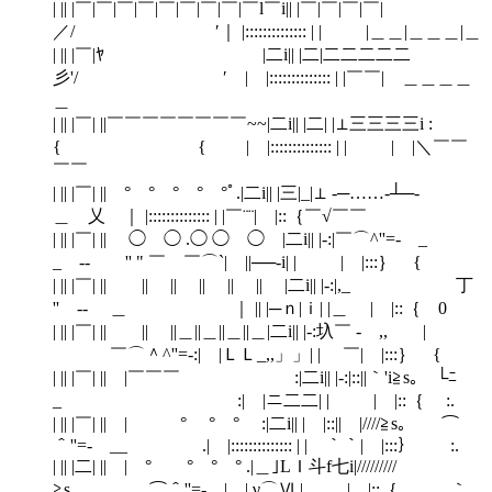
| || |￣|￣|￣|￣|￣|￣|￣|￣|￣l￣i|| |￣|￣|￣|￣|
／/ ′｜ |:::::::::::::: | | |＿＿|＿＿＿|＿
| || |￣|ﾔ￣￣￣￣￣￣￣￣￣|二i|| |二|二二二二二
彡'/ ′ | |:::::::::::::: | |￣￣| ＿＿＿＿
＿
| || |￣| ||￣￣￣￣￣￣￣￣~~|二i|| |二| |⊥三三三三i :
{ { | |:::::::::::::: | | | |＼￣￣
￣￣
| || |￣| || ° ° ° ° °ﾟ.|二i|| |三|_|⊥ -─……‐┴─-
＿ 乂 ｜ |:::::::::::::: | |￣¨¨| |::｛￣√￣￣
| || |￣| || ◯ ◯ .◯ ◯ ◯ |二i|| |‐:|￣⌒^''=- _
_ -‐ '' " ￣ ￣⌒`| ||──-i| | | |:::｝ {
| || |￣| || || || || || || |二i|| |‐:|,_ 丁
'' ‐- ＿ ｜ || |─ｎ|ｉ| |＿ | |::｛ 0
| || |￣| || || ||＿||＿||＿||＿|二i|| |‐:圦￣ ‐ ,, |
￣⌒＾^''=-:| |ＬＬ_,,」」| | ￣| |:::｝ {
| || |￣| || |￣￣￣ :|二i|| |-:|::||｀'i≧s｡￣└ﾆ
_ :| |ニ二二| | | |::｛ :.
| || |￣| || | ° ° ° :|二i|| | |::|| |////≧s｡ ⌒
＾''=- __ .| |:::::::::::::: | |￣｀｀| |:::｝ :.
| || |二| || | ° ° ° ° .|＿｣LＩ斗f七i|/////////
≧s｡.,_ ⌒＾''=- | | γ⌒Ⅵ.| | |::｛ ｀