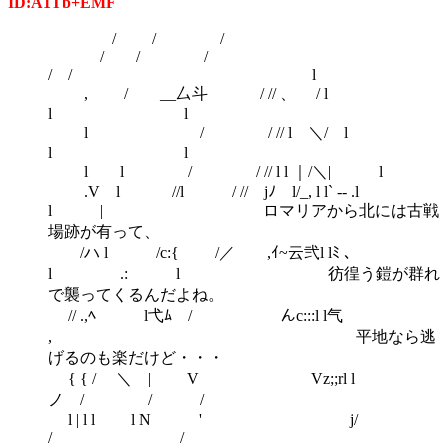
ID:A1Tb+EMF
/ / /
/ / /
/ / l
, / __厶斗 / // 、 / l
l l
l / / // l ＼/ l
l l
l l / / // l l ｜/＼| l
.V l //l / // jﾉ l/_, l l` -- .l
l | ロマリアから北には古戦
場跡が有って、
/ハ l /c:{ /／ ,ｲ~云弐l lﾐ 、
l .: l 彷徨う鎧が群れ
で襲ってくるんだよね。
// .,ﾍ l弋ﾑ / んc:::l l气
, 平地なら逃
げるのも楽だけど・・・
{ { / ＼ | V Vz;;rl l
ノ / / /
l | l l l N ' j/
/ /