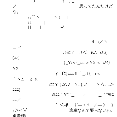
) ィ （"_
ノ 思ってたんだけど
な。
/ /⌒ヽ ヽ ） |
i l | | |
| | | |-‐'
/l /／ヽ _
＿ ィ
､}≧ｒー,ｧ＜ i/,:'。s≦:(
(.:.{
}_Y:＜{_:.:.:＞Y≧ ＜.´:ﾉｨ}
∨:/
ィi〔ﾆ}:.:.:.ｨi〔 _, i { r＜
｀ヽ.:.ゝﾆ≧_s。
/ﾆﾆＹ´}:У､ﾉ ゝ､{,ノ ヽ∧､.:.＞
ﾆﾆﾆ}
Ⅶﾆﾆ｀Y´!´＿ .: ＿｀¨Ⅶﾆ
ﾆﾆ／
｀ ＜ﾆj! 《´―ヽ :i ／― 》 }
ﾉ＞イ∨ 遠慮なんて要らないわ。
勇者様に