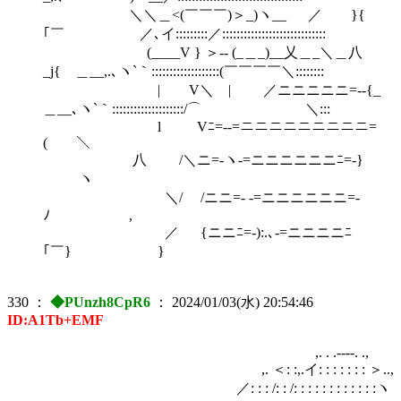
＼＼＿<(￣￣￣)＞_)ヽ__ ／ }{
｢￣ ／､イ:::::::::／:::::::::::::::::::::::::::::
(____V } ＞-- (_＿_)__乂＿_＼＿八
_j{ ＿__,.､ヽ`｀:::::::::::::::::::(￣￣￣￣＼::::::::
| V＼ | ／ニニニニニ=--{_
＿__､ヽ`｀::::::::::::::::::::/⌒ ＼:::
l Vﾆ=--=ニニニニニニニニニ=
(￣￣＼￣￣￣
八 /＼ニ=-ヽ-=ニニニニニニﾆ=-}
ヽ
＼/ /ニニ=- -=ニニニニニニ=-
ﾉ ,
／ {ニニﾆ=-):.､-=ニニニニﾆ
｢￣} }
330
：
◆PUnzh8CpR6
：
2024/01/03(水) 20:54:46
ID:A1Tb+EMF
,. . .----. .,
,. ＜: :,.イ: : : : : : : ＞..,
／: : : /: : /: : : : : : : : : : : :ヽ