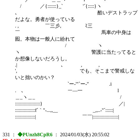
/ ／{:::::::}_` '´{:::::}ヽ
､ 酷いデストラップ
だよな。勇者が使っている
. , ￣三彡, ﾐ三
￣ 馬車の中身は
囮。本物は一般人に紛れて
/ ヽ
ヽ 警護に当たってると
か想像しないだろうし。
.| ､ , ,
', でも、そこまで警戒しな
いと拙いのかい？
`ー‐'"`ー‐'′ .i
. ､ ー―一 l
＿_ヽ＿_ /
::::::::::::::::::::} ／|
::::::::::::::::f´｀''-...,,__ _,,..-''´::::::|
::::::::::::::::| ￣￣|::::::::::::::::::::|
331
：
◆PUnzh8CpR6
：
2024/01/03(水) 20:55:02