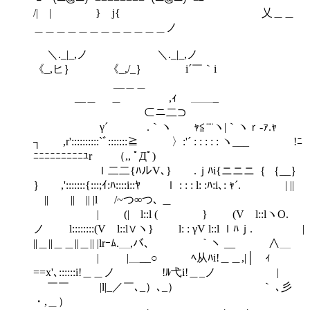
/| | } j{ 乂＿＿
＿＿＿＿＿＿＿＿＿＿＿＿ノ
＼._|_,ノ ＼._|_,ノ
《_,ヒ｝ 《_,/_｝ i´￣｀i
__＿＿
__＿ ＿ ,ｨ ＿＿_
⊂ニ二⊃
γ´ .｀ヽ ｬ≦¨¨ヽ|｀ヽｒ‐ｧ.ｬ
┐ ,r'::::::::::`ﾞ:::::::≧ 〉:'´ : : : : : ヽ___ !ﾆ
ﾆﾆﾆﾆﾆﾆﾆﾆﾆﾕr （,, ﾟДﾟ)
ｌ二二{ﾊルV､} .ｊﾊi{ニニニ｛ ｛__｝
｝ ,':::::::{:::;ｲ:ﾊ::::i::ﾔ ｌ : : : l: :ﾊ:i､: ｬ´. | ||
￣||￣￣||￣|| |l /~つ∞つ､ ＿
| (| l::l ( } (V l::lヽO.
ノ l::::::::(V l::l∨ヽ} l: : γV l::l ｌﾊｊ. |
||＿||＿＿||＿|| |lrｰﾑ.＿,バ､ ￣｀ヽ __ ∧＿
| |＿__○ ﾍ从ﾊi!＿＿,|│ ｨ
==x'､::::::i!＿＿ノ !ﾙ弋i!＿_ノ |
￣￣ |l|_／￣､_）､_） ｀ ､彡
・,＿）