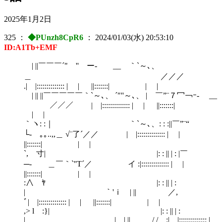
2025年1月2日
325
：
◆PUnzh8CpR6
：
2024/01/03(水) 20:53:10
ID:A1Tb+EMF
| ||￣￣￣´" '' ー- __ ｀`～､、
＿ ／／／
.| |:::::::::::::: | | ||:::::::| | |
| || ||￣￣￣￣￣｀`～､、 ´"''～､、 | ￣”¨７冖￢ｰ- __
／／／ | |:::::::::::::: | | ||:::::::|
| |
｀ヽ: :｜ ｀`～､、: : :||￣”¨“
└- ｡｡..,,＿ √¨了´／／ | |:::::::::::::: | |
||:::::::| | |
`, 寸| |: : || | : |￣
─- ＿￣｀`''T´／ イ :|:::::::::::::: | |
||:::::::| | |
:∧ ﾔ |: : || | :
| ￣｀'ｉ | || ／,
ﾞ| |:::::::::::::: | | ||:::::::| | |
,> l :}| |: : || | :
| | | || / / :| |:::::::::::::: |