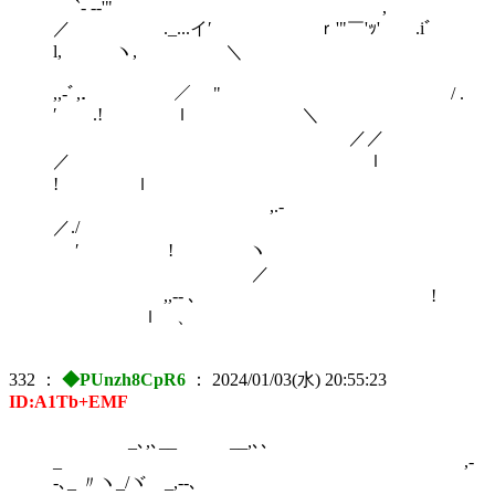
`- -‐'" ,
／ ._...イ′ ｒ'"￣'ｯ' .iﾞ
l, ヽ, ＼
,,-ﾞ,． ／ " ￣￣ / .
′ .! ｌ ＼
／／
／ ｌ
! ｌ
,.-
／./
′ ! ヽ
／
,,-- ､ !
ｌ 、
332
：
◆PUnzh8CpR6
：
2024/01/03(水) 20:55:23
ID:A1Tb+EMF
_､,､__ __,､､
_ ,-
-､_ 〃ヽ_/ヾ _,--､