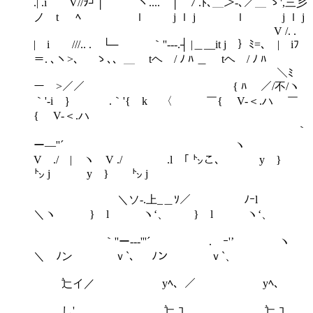
.| .i V//ｦ┘│ ヽ.... │ 7 .ﾄ､＿＞-､／＿ ゝ',三彡
ノ t ﾍ ｌ j ｌ j ｌ j ｌ j
V /. .
| i ///.. . └─ ｀''---.┤ |＿__it j ｝ﾐ=､ | iﾌ
＝. ､ヽ>、 ゝ､、＿ tヘ / ﾉ ﾊ ＿ tヘ / ﾉ ﾊ
＼ﾐ
ー >／／ { ﾊ ／/不/ヽ
｀'-i ｝ .｀'{ k 〈 ￣{ V-＜.ハ ￣
{ V-＜.ハ
｀
ー―''´ ヽ
V ./ | ヽ V ./ .l ｢ ㌧こ、 y }
㌧ j y } ㌧ j
＼ソ-.上_＿ｿ／ ﾉｰl
＼ヽ } l ヽ‘、 } l ヽ‘、
｀''ー---'''´ .ゝｰ'’ ヽ
＼ ﾉン ｖ`、 ﾉン ｖ`、
辷イ／ yﾍ、／ yﾍ、
し' 辷 ｺ 辷 ｺ