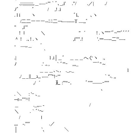
.;:;;;;;;;;;,＿-―ｰ'''｀ﾞ､_,i′ .″/ .／| ./
ﾉ゛ ゛ / ,! .i
. l i ヽ ﾞl､ ､ヽ
/二二ーーー--ﾆﾆ二￢―-----T ....,,ﾞ
" ,i′"
! ｌ ＼ "゛ ! .ヽ''''"´ﾞ~''''ﾞﾞﾞﾞ
＾ ! .､! .ヽ ,i'''".! '.ー―--二'''―-
- ....,,＿ ゛
` ゝ
.| l .i│＿ﾞ ＿＿＿へぐヽ .,
ﾉ .' .､, ｀ﾞ'''ｰ ,,,_ ￣ﾞ''～
＿＿＿､-､, ._,._ l
./＿_∥__ｭ,, -―冖'!ｰ'" ｀''‐. ,,
,/゛ 廴 :'''“ｰ． ￣￣ﾞ"'''――ｰ'''"￣
￣ 、
. ＼ : 'ｰ ､_
─r‐‐"''^
＿ ._,,.. - /
＼ .｀ﾞ'～
/ ｌ
,,, -.'''" .／
│ `､ ＼