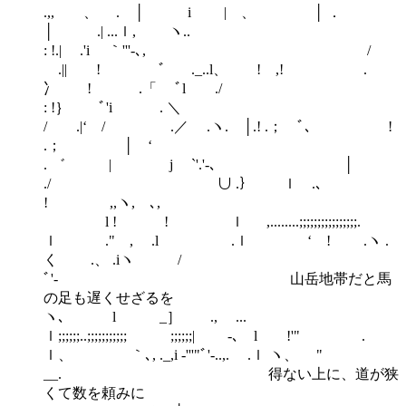
.,, 、 .ゝ│ i | 、 │ ．
│ .| ...ｌ, ヽ..
: !.| .'i ｀'''-､, /
.|| ! ゛ ._..l、 ! ,! .
冫 ! .「 ﾞl ./
: !｝ ﾞ'i . ＼
/ .|‘ / .／ .ヽ. │.! .； ﾞ､ !
.； │ ‘
. ゛ | j `'.'-､ │
./ ∪ .｝ ｌ .､
! ,,ヽ, ､,
l ! ! ｌ ,........;;;;;;;;;;;;;;;;.
ｌ ." , .l .ｌ ‘ ! .ヽ .
く .、 .iヽ /
ﾞ'‐ 山岳地帯だと馬
の足も遅くせざるを
ヽ､ l _］ ., ...
ｌ;;;;;;..;;;;;;;;;;; ;;;;;;| -､ l !'" .
ｌ、 ｀､, ._,i -'''"ﾞ'-..,.ゝ .ｌ ヽ、 "
__. 得ない上に、道が狭
くて数を頼みに