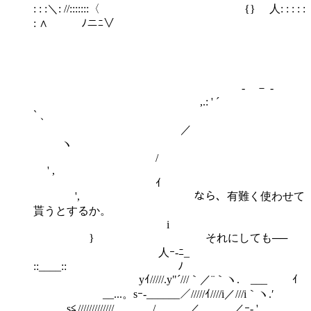
: : :＼: //:::::::〈 {} 人: : : : :
: ∧ ﾉニﾆ∨
ゝ - － -
,.: ' ´
` 、
／
ヽ
/
' ,
ｲ
', なら、有難く使わせて
貰うとするか。
i
} それにしても──
人ｰ-ﾆ_
::____:: ﾉ
yｲ/////.y"´///｀／¨｀ヽ. ___ ｲ
__...。sｰ-______／/////ｲ////i／///i｀ヽ.′
_.。s≦/////////////ゝ_____/、____／______／ｰ‐,',