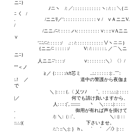
ニﾆ}
ﾉニヽ /: ／: : : : : : : : : : : : ヽ: /: : : ＼{ニ
ﾆ〈 /
. /ニニﾘ／′: : : : : : : : : : : : : : ∨ / ∨ＡニニV.
/
/ニニ./ﾆ/: : : : : .ハ: : : : : : : : : : ∨: : ::∨Aニニ
∨
′ﾆﾆ/ﾆ/: : : : : :/ .: : /: : : : : : : : : : : : ∨ヽニニ}
{ニニ/ﾆ : : : : : :/ V: /: : : : : : :. ／⌒＼ニ
ニﾆ}
人ニニﾆ′: : : :/ ∨: : : : : : : :＼〉〈〉/
"''＜ノ
≧／ {: : : : :/xｾ芯ミ ..:.: : : : : : :|: .￣:
:.! ／ 道中の警護から夜伽ま
で
＼ |: : : : {.〈 乂ツﾉ `、: : : :.:.:.|: : : : :
|／ 何でも請け負いますから、
人: : : :|´, :::::::: 丶 ＼: : : :.|: : : : :
. 御用が有れば声を掛けて
. /|: ＼:（: :`、 ＼: :|: : :
::.:.:|( 下さいませ。
/:.′: ::＼:|: ｝ｈ､ ｀ ´ ／/〉|: : :