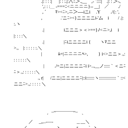
.|: : : :| |: : :.|:∧ﾆ＞.,__｀,- ´::::| .|: : ＞-､
',: : :＿ -===ﾆ<ニニニニ}-- __| ／ ./
, ´ ﾏ><ﾆ>,ニ＞----iニi .Y ./{: ',
, .'ニﾆ><}ニニニニi-'ム i / .|:
:.ヽ
.| iニニニ＞＜>==}ﾉ<ニ>,i i
|: : : :＼
.| |ﾆiニニニニi { ヽﾏニニ
>., |: : : : : :.＼
| ﾑ=|ニニニニﾍ>, } i<>ニニ＞.,:
: : : : : :＼
| ./=ニ|ニニニニﾆi i>..,__ノ:::::｀＜ニﾆ
ﾆ＞.,: : : : : :＼
., r| /ニニ|ニニニニﾆ|::i:::::::ヽ:::::::::::::::｀::<
ニニﾆ>.,: : : : : ＼
_,,...............,,_
´ ｀
／ _,,..-―- ＿__＼
／ ＿＿ヽ r ｀ ヽ