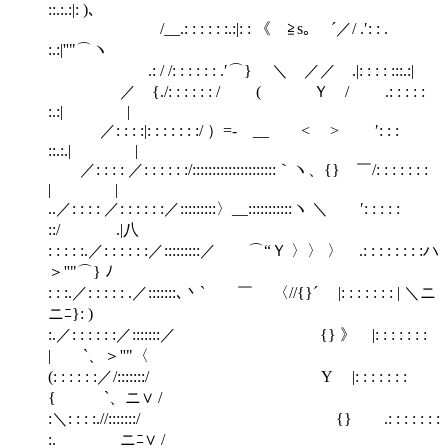
::.:.:|: )、
/__.: : : : : :.:|: : 《 ≧s｡ ´／/ .′: : .
:.:|''"⌒ヽ
.: / /: : : : : : .′⌒} ＼ ／／ .|: : : : :::.:|
／ {./: : : : : : / ( Ｙ / .: : : : :
:.:| |
／: : : :|: : : : : : :/ ）=- __ < > ′: : :
::.:.| |
／: : : : ／: : : : : :/:::::::::::::::::::::｀ヽ、{} ￣/: : : : : : :
| |
..／: : : : ／: : : : : :／:::::::::〉__:::::::::::ヽ ＼ ′: : : : :
::/ .|八
: : : : :.／: : : : : :／:::::::::／ ⌒“Ｙ 〉〉 〉 .: : : : : : : :ハ
＞''"⌒} ﾉ
: : :.／: : : : : .／:::::::､丶` ￣ 〈//{}´ |: : : : : : : | ＼ニ
ニﾆ}: )
:.／: : : : : :／:::::::／ {} 》 |: : : : : : :
| `、＞''"〈
(: : : : : :／/:::::::/ Υ |: : : : : : :
{ `、ニ∨ /
:＼: : : :.//:::::::/ {} .: : : : : : :
:. ニﾆ∨ /