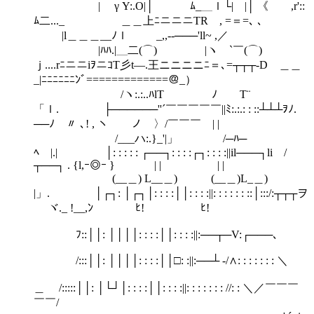
| γ Y:.O|│ ﾑ_＿ｌ└| |│ 《 ,r'::
ﾑ二..._ ＿＿上ﾆニニニTR , =＝=､ 、
|l＿＿＿__ﾉｌ _,,--───'ll~ ,／
|ﾊﾊ.|＿二(⌒) |ヽ `￣(⌒)
ｊ....rﾆニニiｦニｺT彡t―.王ニニニニﾆ＝､=┬┬┬-D ＿＿
_|ﾆﾆﾆﾆﾆﾆﾝﾞ=============＠_）
/ヽ:.:..ﾊlΤ ﾉ￣￣T¨
「ｌ. ├──────''´￣￣￣￣￣||ﾐ:.:.: : ::┴┴┴ｦﾉ.
──ﾉ 〃 ､! , ヽ ノ 〉/￣￣￣ | |
/___ハ:.}_'|」 /─ﾊ─
ﾍ |.| │: : : : : ┌──┐: : : :┌┐: : : :||il───┐li /
┬──┐ . {l,ｰ◎ｰ } | | | |
(__＿) L__＿) (__＿)L_＿)
|」. │┌┐: │┌┐│: : : :││: : : :||: : : : : : ::│:::/:┬┬┬ヲ
ヾ._ !__,ﾝ ﾋ! ﾋ!
ﾌ::││: ││││: : : :││: : : :||:──┬─V:┌───､
/:::││: ││││: : : :││□: :||:──┴ ‐/∧: : : : : : : ＼
＿ /:::::││: │└┘│: : : :││: : : :||: : : : : : : //: : ＼／￣￣￣
￣￣/