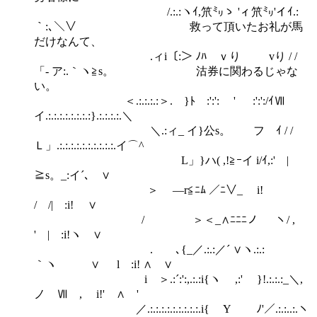
/.:.:ヽｲ,笊㍉ゝ 'ィ笊㍉'イｲ.:
｀:､＼∨ 救って頂いたお礼が馬
だけなんて、
.ィi〔:＞ ﾉﾊ ｖり vり / /
「- ア:.｀ヽ≧s。 沽券に関わるじゃな
い。
＜.:.:.:.:＞.ゝ}ﾄゝ:':': ' :':':/ｲⅦ
イ.:.:.:.:.:.:.:.:}.:.:.:.:.＼
＼.:ィ_ イ}公s。ゝ フ ｲ / /
Ｌ」.:.:.:.:.:.:.:.:.:.:.イ⌒^
L」}ハ( ,!≧ｰイ i/ｲ,:' |
≧s。_:イ´､ ∨
＞ ―r≦ﾆﾑ ／ﾆ∨_ i!
/ /| :i! ∨
/ ＞＜_∧ﾆﾆﾆノ ￣ ヽ/ ,
' | :i!ヽ ∨
. ､{_／.:.:／´ ∨ヽ.:.:
｀ヽ ∨ l :i! ∧ ∨
i ＞.:´:':,.:.:i{ヽ ,:' }!.:.:.:_＼,
ノ Ⅶ , i!' ∧ '
／.:.:.:.:.:.:.:.:.:.i{ Y ﾉ'／.:.:..:.ヽ