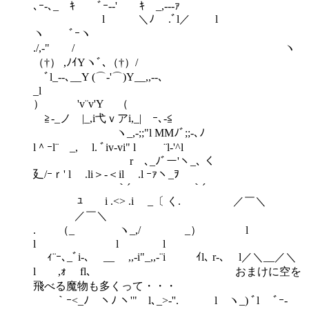
､ｰ‐､_ ｷ ﾞｰ-‐' ｷ _,-‐‐ｧ
l ＼ﾉ .ﾞl／ l
ヽ ﾞｰヽ
./,‐" / ヽ
（†） ,ﾉｲYヽﾞ､（†）/
ﾞl_--､__Y (⌒-'⌒)Y__,,--､
_l
） ゝ'v¨v'Y （
≧-_ノ |_,i弋ｖアi,_| ｰ､-≦
ヽ_,-;;"l MMﾉﾞ;;-､ﾉ
l＾ｰl¨ _, l. ﾞiv‐vi" l ¨l‐'^l
r ､_ﾉﾞー'ヽ_､ く
廴/ｰｒ' l .li＞‐＜il .l ｰｧヽ_ｦ
｀´ ｀´
ゝﾕ i .<> .i _〔 く. ／￣＼
／￣＼
. （_ ヽ_,/ _） l
l l l
ｨ¨ｰ､_ﾞi‐､ __ ,,‐i"_,,‐¨i ｲl､ r-､ l／＼__／＼
l ,ｫ fl､ おまけに空を
飛べる魔物も多くって・・・
｀ｰ<_ﾉ ヽﾉ ヽ'" l､_>‐''. l ヽ_) ﾞl ﾞｰ-