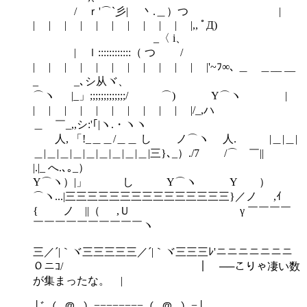
/ ｒ'⌒`彡| 丶.＿）つ |
| | | | | | | | | | |,, ﾟД)
_〈 i、
| ｌ::::::::::::（ つ /
| | | | | | | | | | | |'~ﾌ∞､ ＿ ＿__ __
_ _､シ从ヾ、
⌒ヽ |_」;;;;;;;;;;;;;/ ⌒) Y⌒ヽ |
| | | | | | | | | | |/_,ハ
＿ ￣_,,シ:'｢|ヽ.・ヽヽ
人, 「!_＿＿/＿＿ し ノ⌒ヽ 人. |＿|＿|
＿|＿|＿|＿|＿|＿|＿|＿|＿|三}､_）./7 /⌒ ￣||
|.|_ へ.､｡_）
Y⌒ヽ）|」 し Y⌒ヽ Y ）
⌒ヽ...|三三三三三三三三三三三三三三三}／ノ ,ｲ
{ ノ ||（ ,Ｕ γ ￣￣￣￣
￣￣￣￣￣￣￣￣￣￣ヽ
三／´|｀ヾ三三三三三／´|｀ヾ三三三ﾚ'ニニニニニニニ
０ニｺ/ ｜ ──こりゃ凄い数
が集まったな。 |
└ﾞ（─＠─）========（─＠─）=┘