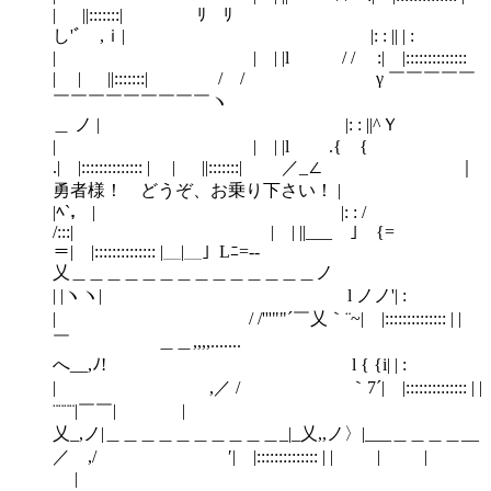
| ||:::::::| ﾘ ﾘ
し'ﾞ ,ｉ| |: : || | :
| | | |l / / :| |::::::::::::::
| | ||:::::::| / / γ ￣￣￣￣￣
￣￣￣￣￣￣￣￣￣ヽ
＿ ノ | |: : ||^Ｙ
| | | |l .{ {
.| |:::::::::::::: | | ||:::::::| ／_∠ ｜
勇者様！ どうぞ、お乗り下さい！ |
|ﾍ`， | |: : /
/:::| | | ||___ ｣ {=
＝| |:::::::::::::: |＿|＿」Lﾆ=-‐ ￣
乂＿＿＿＿＿＿＿＿＿＿＿＿＿＿ノ
| |ヽヽ| l ノノ'| :
| / /'''""´￣乂｀¨~| |:::::::::::::: | |
￣ ＿＿,,,,.......
へ__,ﾉ! l { {i| | :
| ,／ / ｀7´| |:::::::::::::: | |
¨¨¨¨|￣￣| |
乂_,ノ|＿＿＿＿＿＿＿＿＿＿_|_乂,,ノ〉|___＿＿＿＿__
／ ,/ ′| |:::::::::::::: | | | |
|