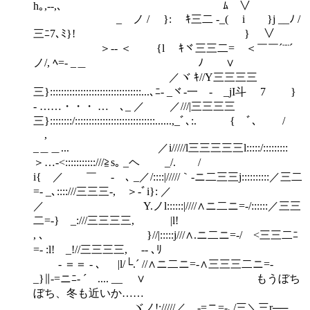
h｡,--,､ ﾑ ∨
ゝ ゝ _ ノ / }: ｷ三二 -_( i }j __ﾉ /
三ﾆ7､ﾐ}! } ∨
＞-- ＜ {l ｷヾ三三二=ゝ＜￣￣´¨¨´ゝ
ノ/, ﾍ=- _＿ ﾉ ∨
／ヾ ｷ//Y三三三三
三}:::::::::::::::::::::::::::::::::...､ﾆ- _ヾ-一 - _jI斗 7 }
- ……・・・ … ､_ ／ ／///|三三三三
三}::::::::/:::::::::::::::::::::::::::::......,_ﾞ､:. { ﾞ､ /
,
_＿＿... ／i/////l三三三三三l:::::/:::::::::
＞…-<:::::::::::///≧s｡ _ヘ ゝ _/. /
i{ ／ ￣ - ､ _／/::::|/////｀-ニ二三三j::::::::::／三二
=- _､::::///三三三-, ＞-ﾞi}: ／
／ Y.ノl::::::|////∧ニ二ニ=-/::::::／三三
二=-} _:///三三三三, |l!
, ､ }//|:::::j///∧.ニ二ニ=-/ゝ<三三二ﾆ
=- :l! _!//三三三三, ゝ-- ､ﾘ
ゝ- ＝＝ - ､ |l/└.´ //∧ニ二ニ=-∧三三三二ニ=-
_}∥-=ニﾆ- ´ゝ.... __ ∨ もうぼち
ぼち、冬も近いか……
ヾノ!://///／ゝ-=ニ=-､/三＼三r──