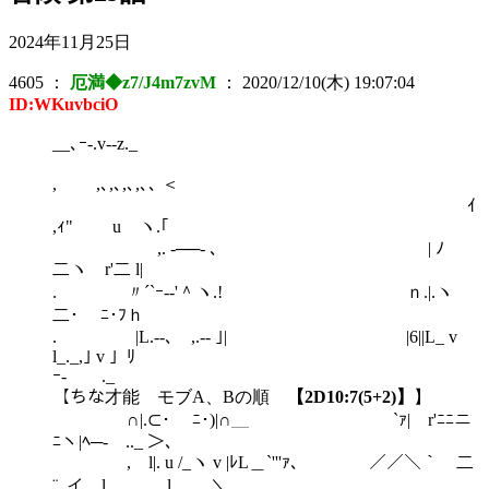
2024年11月25日
4605
：
厄満◆z7/J4m7zvM
：
2020/12/10(木) 19:07:04
ID:WKuvbciO
__､ｰ-.v-‐z._
,ゝ ,､,､,､,､､ ＜
ｲ
,ｨ" u ヽ.｢
,. -──- ､ | ﾉ
二ヽ r'二 l|
. 〃´`ｰ-‐'＾ヽ.! ｎ.|.ヽ
二･ ﾆ･ﾌｈ
. |L.‐-､ ,.-‐ ｣| |6||L_ v
l_._,｣ v 」ﾘ
ｰ- ._
【ちな才能 モブA、Bの順
【2D10:7(5+2)】
】
∩|.⊂･ ﾆ･)|∩＿ `ｧ| r'ﾆﾆニ
ﾆヽ|ﾍ─- .._ ＞､
,ゞl|. u /_ヽ v |ﾚL＿`'''ｧ､ ／／＼｀￣二
¨,.イ l l ＼