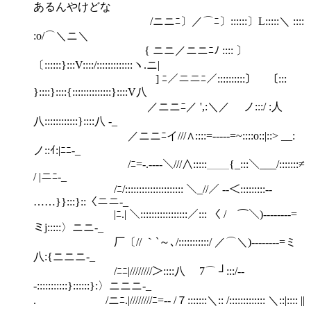
あるんやけどな
/ニニﾆ〕／⌒ﾆ〕::::::〕L:::::＼ ::::
:o/⌒＼ニ＼
{ ニニ／ニニﾆﾉ :::: 〕
〔::::::}:::V::::/:::::::::::::ヽ.ニ|
] ﾆ／ニニﾆ／::::::::::〕 〔:::
}::::}::::{::::::::::::::}::::V八
／ニニﾆ／ ',:＼／ ノ:::/ :人
八::::::::::::}::::八 -_
／ニニﾆイ///∧::::=‐---‐=~::::o::|::> __:
ノ::ｲ:|ﾆﾆ-_
/ﾆ=-.----＼///∧:::::＿＿{_:::＼___/:::::::≠
/ |ニﾆ-_
/ﾆ/::::::::::::::::::::: ＼_//／ --＜:::::::::-‐
……}}:::}::〈ニニ-_
|ﾆ.| ＼:::::::::::::::::／::: 〈 / ⌒＼)--------=
ミj:::::〉ニニ-_
厂〔// ｀`～､/:::::::::::/ ／⌒＼)--------=ミ
八:{ニニニ-_
/ﾆﾆ|////////＞::::八 7⌒ ┘:::/--
-:::::::::::}::::::}:〉ニニニ-_
. /ニﾆ.|////////ﾆ=‐- /７:::::::＼:: /::::::::::::: ＼::|:::: ||