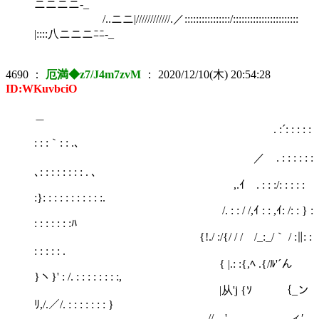
ニニニニ-_
/..ニニ|////////////.／::::::::::::::::/:::::::::::::::::::::::
|::::八ニニニﾆﾆ-_
4690
：
厄満◆z7/J4m7zvM
：
2020/12/10(木) 20:54:28
ID:WKuvbciO
＿
. :´: : : : :
: : :｀: : .､
／ . : : : : : :
､: : : : : : : : . ､
,.ｲ . : : :/: : : : :
:}: : : : : : : : : : :.
/. : : / /,ｲ : : ,ｲ: /: : } :
: : : : : : :ﾊ
{!./ :/{/ / / /_:_/｀ / :∥: :
: : : : : .
{ |.: :{,ﾍ .{/ﾙ'´ん
}ヽ}' : /. : : : : : : : :,
|从'j {ｿ ｛_ン
ﾘ,/.／/. : : : : : : : }
// ' ィ′