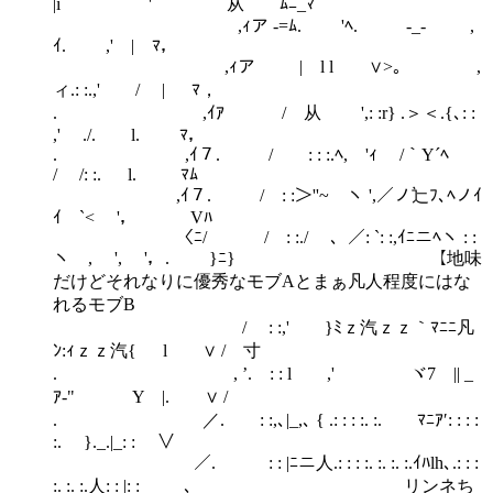
|i ' 从 ﾑﾆ_ﾏ
,ｨア -=ﾑ. 'ﾍ. ‐_‐ ,
ｲ. ,' | ﾏ，
,ｨア | l l ∨>｡ ,
ィ.: :.,' / | ﾏ，
. ,ｲｱ / 从 ',: :r} .＞＜.{､: :
,' ./. l. ﾏ，
. ,ｲ７. / : : :.ﾍ, 'ｨ /｀Y´ﾍ
/ /: :. l. ﾏﾑ
,ｲ７. / : :＞''~ ヽ ',／ノ辷ﾌ､ﾍノｲ
ｲ￣`< '， Vﾊ
〈ﾆ/ / : :./ 、／: `: :,ｲﾆニﾍヽ : :
ヽ , ', '，. }ﾆ} 【地味
だけどそれなりに優秀なモブAとまぁ凡人程度にはな
れるモブB
/ : :,' }ﾐｚ汽ｚｚ｀ﾏﾆﾆ凡
ﾝ:ｨｚｚ汽{ l ∨ / 寸
. , ’. : : l ,' ヾ7 || _
ｱ‐" Y |. ∨ /
. ／. : :,､|_,､ { .: : : :. :. ﾏﾆｱ′: : : :
:. }._.|_: : ∨
／. : : |ﾆニ人.: : : :. :. :. :.ｲﾊlh､.: : :
:. :. :.人: : |: : ､ リンネち