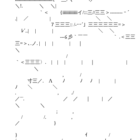
＼!. ＼ ＼|
｀＜ {iiiiiiiiiiiiイ/:::三//三三＞-------- ｰ ´
.| ／ | ＼ ＼
７三三三:: /-ｰｰ´」三三三三三三=＞
ﾚ´..| | | ＼ ＼
ゝ---≦彡｀￣￣ ｀ .＜三三
三=＞､.ノ. | | | | ｜
＼
/
｀＜三三三〉. | | | | ｜ |
＼
, /
寸三／. Λ ﾉ ﾉ ﾉ | |
ﾉ ＼ ＼
. , ./
／¨¨. ／ ／ ｜ | ／
＼ ＼
; ,
/ /. ,
／ }
} ｲ /