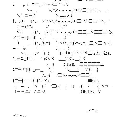
ｭ ,､ /─ニ二, ´-=＝-/::::｀:.､∨
＞- ､ /-､//／-_-_-_-_,ｨi{∨三ニﾆ＼＼ /
//, ﾞ-ニ三:/ ＼::::::ノ丿
ﾄ､_,ｨi{ {h､. Y ./ヾ/,／-_-_-_- ,ｨi{三ﾆ∨:三二ニ＼｀¨
／三r≦ﾆ:/ ノ￣￣｀i¨¨´
V{ {h､ }/ﾆ}｀7ﾆ- _-_-,ｨi{､三三二∨三三二 心､
／二三{jI斗{ , - ´ _＿__!
l ゝ _ {h､ﾉ!､=} ｀ヾih､,ｨi{-=- ､=ニ三 ∨三､γヾ､
─ - __/i{ ﾚ /_＿ ) _
> ､ _＿ , < }_} |-_-ｷ=-､ﾆヾニヾ二ミh｡,_≧s｡
＼三ﾆ-_〕h､ ＼r≦√ヾ ___)fヾ-､__/ ヾ
/__} :|jIミh｡ _三三三三三二
ﾆ//////ヾ jIﾄ､_r一,_ / j | ＼____j ∨}h }
∧,_ｷ /三＞-,--,---,＜三三ﾆ
{///////j====}h{/, -ヾｿ.:| :iili/ /--､
ー -- ､ :/ }/´ゝ./三( ( { :{ { / ｀ ＜,ヾ//r一
《三三ニ/ゝ/-ニ}ﾉ :}il{ iト､∥∨
.. :''"ﾟ~￣
~"''～､、