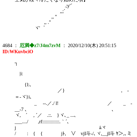
.;y'´
,,;´
,, ''
,, ."
ヾ'゜
4684
：
厄満◆z7/J4m7zvM
：
2020/12/10(木) 20:51:15
ID:WKuvbciO
┐
|i:
{l:､
／} , -
＝-ヾ}i､
_ --.／./ l! ／ _ -
__-7 ､ ､
ヾ, ´ , ´／ .::. }ヾ､_ ...､
___..../ ,rf::::::::::::::.｀´､
j ﾑヾ
/ : { { jﾄ, ∨ vjI斗-/､ヾ,__jI斗 ﾔ＞,､ミ