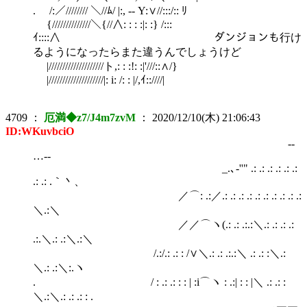
. /:／//////// ＼//ﾑ/ |:, -- Y:∨//:::/:: ﾘ
{//////////////＼{//∧: : : :|: :} /:::
ｲ::::∧ ダンジョンも行け
るようになったらまた違うんでしょうけど
|////////////////////ト,: : :!: :|'///::∧/}
|////////////////////|: i: /: : |/,ｲ::////|
4709
：
厄満◆z7/J4m7zvM
：
2020/12/10(木) 21:06:43
ID:WKuvbciO
-‐
…‐-
_.､-''" .: .: .: .: .: .:
.: .: .｀丶、
／⌒: .:／.: .: .: .: .: .: .: .: .: .:
＼.:＼
／／⌒ヽ(.: .: .:.:＼.: .: .: .:
.:.＼.: .:＼.:＼
/.:/.: .: : /∨＼.: .: .:.:＼ .: .: :＼.:
＼.: .:＼:.ヽ
. / : .: .: : : | :i⌒ヽ : .:| : : |＼ .: .: :
＼.:＼.: .: .: : .