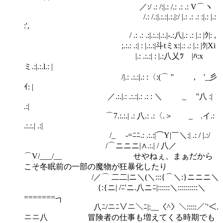
／:/ .: /:|.: /.: .: .: V⌒ヽ
/.: /.:|.:.:|.:.|:/ |.: .: .: :|.: |.:
:',
/ .: .: .:|.:.:|.:.|-.:八|.: .: |.: |ｸ|: ,
;.:.: .:| : |.:.:|斗tミx:|.: .: |.: |ｸ|Xi
|.: .:.:| : |.:八乂ﾂ |ﾊ:x
ミ.:|.:.l.: |
/|.: .:.:|.: :〈:(⌒ '' ,ゞ'_彡
ｲ: |
／.:.|.: .:.:|.: .: : ＼ _ ''八 :|
.:|
⌒7.:.:.| .: 八.: .:〈.＞ _ .イ.:
.:.:.| .:|
/_ -=ﾆﾆ.: .:.:|⌒Y|￣＼:| .: / |.:/
/⌒ニニニ|∧.:.| / 八／
⌒V/___/__ せやねぇ、まぁだから
こそ冬眠前の一部の魔物が狂暴化したり
/／⌒ 二二|ニ＼(＼:::{⌒＼:}ニニニ＼
{:{ニ| /ﾆ'ニ.八ニﾆ|::::::＼::::::::::＼
=======‐┐
八ﾆ/ニﾆ∨ニ＼ﾆ|:__〈^〉＼:::::／`'＜.
ニニ八 冒険者の仕事も増えてくる時期でも