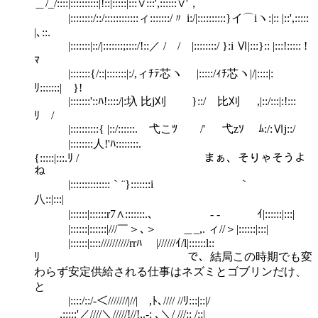
＿/_/::::|::::::::::|!::|:::::|:::∨:::',::::::∨'，
|::::::::/::/::::::::::::ィ:::::::/〃 i:/|::::::::::}イ⌒iヽ:|:: |::',:::::
|､::.
|:::::::|::/|:::::::;::::/!::／ / / |::::::::/ }:i Ⅵ|:::}:: |:::!::::: !
ﾏ
|:::::::{/::|:::::::|:/,ィﾁﾃ芯ヽ |:::::/ｨﾁ芯ヽ|/|::::|:
ﾘ:::::::| }!
|:::::::'::ﾊ!::::/|:圦 比j刈 }::/ 比刈 ,|::/:::|:!:::
ﾘ /
|::::::::::{ |::/::::::. 弋こﾂ /' 弋zｿ ﾑ:/:Ⅵj::/
|::::::::人!'ﾊ::::::::.
{:::::|:::.ﾘ / まぁ、そりゃそうよ
ね
|::::::::::::::｀¨}:::::::i ｀
八::|:::|
|::::::|::::::r7∧:::::::.､ - - ｲ|::::::|:::|
|::::::|::::::|///￣＞､＞ ＿_,. ィ//＞|::::::|:::|
|::::::|:::://////////rrﾊ |//////ｲ/l|::::::l::
ﾘ で、結局この時期でも変
わらず安定供給される仕事はネズミとゴブリンだけ、
と
|::::/::/-＜///////|//| ,ﾄ､//// //ﾘ:::|::|/
,:::::'／////＼/////!//!,.‐: ､＼/ ///:: /::|