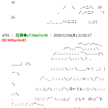
ﾊ!
／ ＼ _-=ニ/＼ }i/
, ／_-=ニﾉ ' ﾉ
j{-
＿/＿＿＿/-=ニニ{ ,/_-j {
4701
：
厄満◆z7/J4m7zvM
：
2020/12/10(木) 21:02:17
ID:WKuvbciO
''"ﾟ~~ﾟ~"''～､、
. :''"ﾟ/ :／⌒＼.: .: .: .:.＼
／.: .: .: .: .: .: .: .: ￣＼.: .: .:.:.:|＼
/.: .: .: .: .: : ＼.: .: : ＼ /〉､
_____| |:＼
.: .: .: .: .: ＼.: .: ＼＿__:∨ /〉＿| |
￣ ＼
/⌒.:＿ : : : .: .:.＼:／ .: .: .: ∨/ .: ＼ |￣.: .:
＼
/.: .: .:|_:/＼ : : .: ／＼:斗tｰミk.: .: |.: .:＼.: .: .:
.: :＼
. / :/.: : |〈"⌒ヽ.: .:.:|.:／ ノＬﾊ 小:.:|⌒Y.
:'，.: .: : .:'，~"''～､、