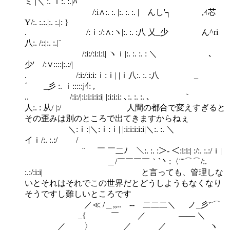
ミ |＼ :. ｉ:. :.|ﾊ
/:i∧:. :. |:. :. :. | んし'┐ ,ｨ芯
Y/:. :.:.|:. :.|: }
. /:ｉ:/:∧:ヽ|:. :. :八 乂_少 ん^ri
八:. /::|:. :.|¨
/:i:/:i:i:i| ヽｉ|:. :. :. : ＼ ､
少' /:∨::::|:.:/|
. /:i:/:i:i:ｉ:ｉ| |ｉ八:. :. :八 _
´ _彡 :. ｉ:::::jｲ: ,
.. /:i:/|:i:i:i:i:i| |:i:i:i: ､:. :. :. ､ ｀
人:. : 从/ |:/ 人間の都合で変えすぎると
その歪みは別のところで出てきますからねぇ
＼:ｉ:|＼:ｉ:ｉ| |:i:i:i:i:i|＼:. :. ＼
イｉ/:. :.:/ /
¨ ￣ ￣二ﾉ￣＼:. :. :＞- ＜:i:i:| :/:. :.:/ｉ|
＿/￣￣￣￣｀`丶:〈¨¨⌒⌒/:.
:.:/:i:i| と言っても、管理しな
いとそれはそれでこの世界だとどうしようもなくなり
そうですし難しいところです
／≪ /＿,,.. -‐ 二二二＼ ノ_彡'¨⌒
_{ ￣ ／ ―― ＼
／ 〉 ／ ／ ヽ