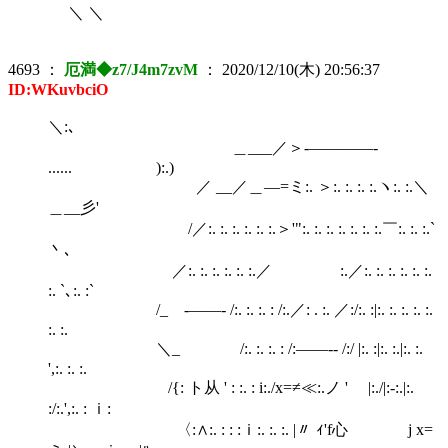
＼ ＼
4693
：
厄満◆z7/J4m7zvM
：
2020/12/10(木) 20:56:37
ID:WKuvbciO
＼:､
＿___／＞-――――-
...... ):.)
／ __／＿―=ミ:. ＞:. :. :. :.ヽ:. :.＼
＿__彡'
/／:. :. :. :. :. :.＞'":. :. :. :. :. :. :.￣:. :. :.`
丶､
／:. :. :. :. :. :.／ :.／:. :. :. :. :. :.
:. `､:. :`
/_ -――- /:. :. :. : /:.／: . :. ／:/:. :|:. :. :. :. :.
:. :.
＼_ /:. :. :. : /:――-- /:/ |:. :|:. :.|:. :.
',:. :. :.
/{: ト从 ' : :. : i:./x=≠≪:.ノ ' |:./|:-:.|:.
:/:.',:. : ｉ:
〈:∧:. : : :ｉ:. :. :. |〃 ｨ'f心 j x=