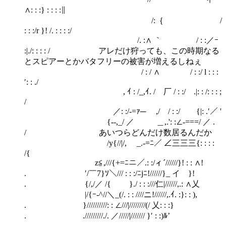
∧: : :} : : : :∥
/:｛ /
: : :/r }! /. : : : :/
/. :∧ ｀ / : :／ｰ
:|./: : : : / アレだけ狩っても、この時期なる
とスピアーとかバタフリーの被害が増えるしねぇ
/ : / ∧ / : :/ l : : :
′: : ./
, ｲ : /_,ｲ. /￣厂 / : :/ .|: : /: : : ;
/
／: :/-=ｧ─ ,/ / : :/ {|: .′／ '
{-‐,_/ ／ ＿,.': :∠-===/ ／ .
/ あいつらどんだけ数居るんだか
/y{//|/, _.-=ﾆ／ ∠三三三{: : : :
/{
z≦,///{+=ﾆニ／.: :/ィ´//////}! : : ∧!
. ′/￣7}ｿ＼/// : : :/ﾆjﾆ!//////}_ イ }!
. {/,/／ /{ }./ : : :///仁|//////,.: ∧乂
|/{ｰ-^//＼_(/. : : ////ニ!//////,.ｲ. :}: : ),
. }//////////: : ∠///|////////(/ 乂: : :}
. ./////////./. ／/////|/////// }′ : :)ﾙ’