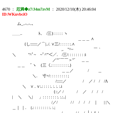
4670
：
厄満◆z7/J4m7zvM
：
2020/12/10(木) 20:46:04
ID:WKuvbciO
ム_..-..‐..､
＿＿.. ﾄ､ /三}: : : : : ヽ
＿＿＿ ∧
{し:::::::／⌒|../. ∨三/: : : : : :.∧
,. ''^~ ￣｀
＼ ''^ﾟ~￣~ﾟ^'''＜／. /三/: : : : : : : : :i
／'"´￣￣＞''´ ＿＿
＿＿ ﾞヽ {三《.: : : : : : : : :.}
＿＿／ / ＿
＼. 寸=/: : : : : : : : : ;
/::::::／ / ／ / / /Λ
＼ ∨ . ∨:.: : : : :. :. :. :.i
{::／ / / ／ / / /
| ＼ ＼| 」: : : : : : : :. :.:..|
/／/ / / / / / ｜ | |＼
＿｜ ｜. :|.: : : : : : : : :. :.;
/ / / / -┼‐|-ミ |