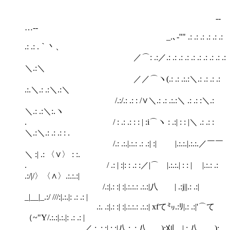
-‐
…‐-
_.､-''" .: .: .: .: .: .:
.: .: .｀丶、
／⌒: .:／.: .: .: .: .: .: .: .: .: .:
＼.:＼
／／⌒ヽ(.: .: .:.:＼.: .: .: .:
.:.＼.: .:＼.:＼
/.:/.: .: : /∨＼.: .: .:.:＼ .: .: :＼.:
＼.: .:＼:.ヽ
. / : .: .: : : | :i⌒ヽ : .:| : : |＼ .: .: :
＼.:＼.: .: .: : .
/.: .:.|.:.: .: .:| :| |.:.:.|.:.:.／￣￣
＼ :| .: 〈∨〉 : :.
. / .: | :|: : .: :／|⌒ |.:.:.| : : | |.:.: .:
.:/|/〉〈∧〉.:.:.:|
/.:|.: :| :|.:.:.: .:.:|八 | .:j||.: .:|
_|__|_.:/ ///:|.:.|: .: .: |
.:. .:|.: :| :|.:.:.: .:.:| xfて㍉.:ﾘ|.: .:|'⌒て
（~"Y/.:.:|.:.|: .: .: |
／.: .: :|.: :|八 : .: 八 _):刈 |.:.八 _):