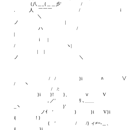
{八＿_{＿＿彡' /
. 人 ￣￣￣ / ｉ
＼
ノ |
ハ /
|
ｉ |
/ ヽ|
| |
ノ ＼
/ / }i ﾊ ∨
/ ヽ
/ /:
}i }! }、 ∨ V
, ／′ ﾘ ､＿＿
_ヽ }'
ノｲ ′ } }i V}i
i| ! }
{ ′ / /} ィ≠=-＿、
i| }i