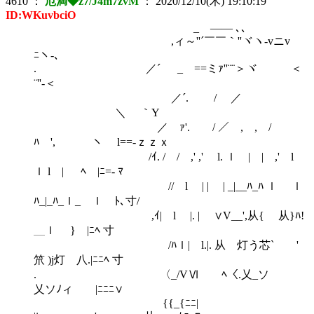
4610
：
厄満◆z7/J4m7zvM
：
2020/12/10(木) 19:10:19
ID:WKuvbciO
_ ―― ､､
,ィ～''´￣￣｀''ヾヽ‐vニv
ﾆヽ-､
. ／´ _ ==ミｧ''¨¨＞ヾ ＜
¨''‐＜
／´. / ／
＼ ｀Y
／ ｧ'. / ／ , , /
ﾊ ', ヽ l==-ｚｚｘ
/ｲ. / / ,' ,' l. ｌ | | ,' l
ｌ l | ﾍ |ﾆ=- ﾏ
// l | | | _|__ﾊ_ﾊ ｌ ｌ
ﾊ_|_ﾊ_ｌ_ ｌ ﾄ､寸/
,ｲ| l |. | ∨V__',从{ 从}ﾊ!
＿ｌ } |ﾆﾍ 寸
/ﾊｌ| l.|. 从 灯う芯` '
笊 )j灯 八.|ﾆﾆﾍ 寸
. 〈_/VⅥ ﾍ〈.乂_ソ
乂ソﾉィ |ﾆﾆﾆ∨
{{_{ﾆﾆ|