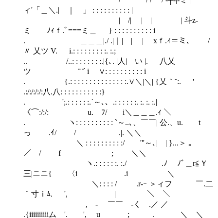
ィ'「＿＼.| ｜ 」 : : : : : : : : : : |
| /| | | | 斗z‐
ミ ﾉｨｆ.ﾞ===ミ＿ } : : : : : : : : : : i
. ＿＿＿|./ .|｜| | | xｆ.ｨ＝ミ､ /
〃 乂ツ V. i.: : : : : : : : :. :.;
.. /..: : : : : : : :.|{､. |人| い |. 八乂
ツ ¨¨´ i ∨: : : : : : : : : : i
. {.: : : : : : : : : : : : : : :.∨＼|＼| {乂｀¨:. '
.:/:/:/:/:八.八: : : : : : : : : : :}
. ';.: : : : : :.`～､、.: : : : : :. :. :. :.|
〈⌒:/:/: u. ﾌ/ i＼＿＿＿.ｨ ＼
. ヽ: : : : : : : : : : `～..､、￣￣| 公.、u. t
っ .ｲ/ / .|. ＼＼
＼ : : : : : : : : : :/ '''～､| | }...＞ ｡
／ / f ; ＼＼
ヽ.: : : : : :. :./ .ﾉ ﾉﾞ＿r≦Ｙ
三|ニニ{ 〈i .i ＼
＼: : : : / .r-ｰ ＞ィフ ￣.二
｀寸ｉﾑ. ', | ＼ ＼
, - ￣￣ -く .／ ／
.{iiiiiiiiiiム '. ', u ; . ＼ ＼