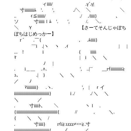
ィiiii/ .γ´.γ|
寸iiiiiiiiﾑ '. ', ./＼ ＼ ＼
.. ｨ≦iiiiii/ ./ ./iiii} ､
ソ 寸iiiiiｌﾑ '. ', /. ＼.
＼ Ｙ 【さーてそんじゃぼち
ぼちはじめっかー】
r ´ .￣{ , .ﾑiiii}
¨¨¨i .|ヽ ヽ .ｨ | |
... ! i { iiiii
ﾏ | i ＼ ＼
ﾉ |
. i＿__ .∧. ', ..|¨¨ __rｲiiiiiiiiii≧
ｭ､ .| } ＼ ＼
／ ﾉ
ﾏiiiiiiii} .ヽ. ', | ｒイ
iiiiiiiiiiiiiiiiiiiiiiiiiiiiii} i ./ ./ ＼ ＼
＼ ／
. 寸iiiiﾄ､ ＼ ヽｌ .
{iiiiiiiiiiiiiiiiiiiiiiiiiiiiiiiiiii{ // , ＼.
{ ＼ ＼ /
. 寸iiii} rｲi≧ｭzzz≠==≧.寸
iiiiiiiiiiiiiiiiiiiiiiiiiiiiii{ __. く .／