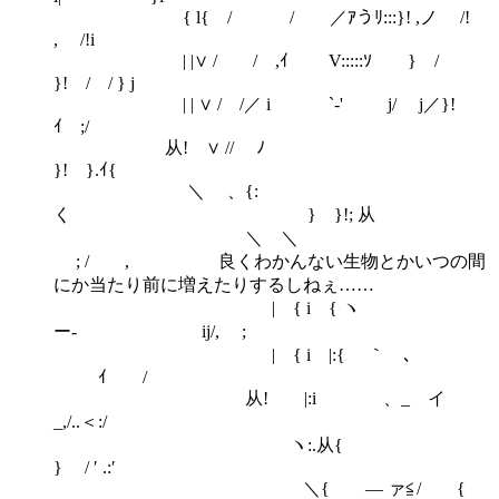
{ l{ / / ／ｱうﾘ:::}! ,ノ /!
, /!i
| |∨ / / ,ｲ V:::::ｿ } /
}! / / } j
| | ∨ / /／ i `-' j/ j／}!
ｲ ;/
从! ∨ // ﾉ
}! }.ｲ{
＼ 、{:
く } }!; 从
＼ ＼
; / , 良くわかんない生物とかいつの間
にか当たり前に増えたりするしねぇ……
| { i { ヽ
ー- ij/, ;
| { i |:{ ｀ 、
ｲ /
从! |:i 、_ イ
_,/..＜:/
ヽ:.从{
} / ′ .:′
＼{ ― ァ≦/ {