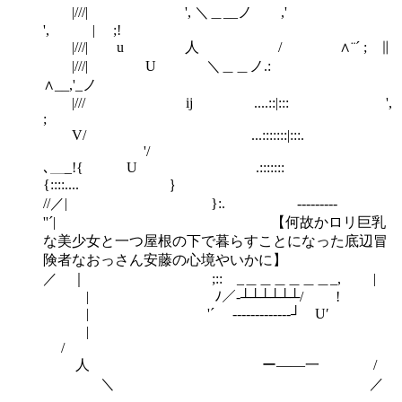
|///| ', ＼＿__ノ ,'
', | ;!
|///| u 人 / ∧¨´ ; ∥
|///| U ＼＿＿ノ.:
∧__,'_ノ
|/// ij ....::|::: ',
;
V/ ...:::::::|:::.
'/
､＿_!{ U .:::::::
{::::.... ｝
//／| }:. ゝ---------
''´| 【何故かロリ巨乳
な美少女と一つ屋根の下で暮らすことになった底辺冒
険者なおっさん安藤の心境やいかに】
／ ｜ ;:: _＿＿＿＿＿＿_, |
| ﾉ／-┴┴┴┴┴┴/ !
| '´ ゝ-------------┘ U′
|
/
人 ー――一 /
＼ ／