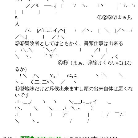
／／/l. ──- .j | ¨7 ヽ. lヽ' │｀i'､ｰ ' /
| | | .
ﾊ. ①②⑥⑦まぁ凡
人
バ. |,ﾍ`i'‐.ﾆ. イ,へ| / ／ヽ. | ＼ |／ヽー/
／＼.| l ／ / ＼
③⑧冒険者としてはともかく、書類仕事は出来る
. /＼.＼ ﾟ＼-／ ｌ ／l |
＼ ヽ. ﾟ Y ｀ ヽ ／ , く
④⑨（まぁ、弾除けくらいにはな
るか）
! ＼ /＼ Y｡｀ r'ﾆ｡ﾆ| ヽ !＼ ＼.
ヽ ｡ く二｡二ﾍ＼ ／ ヽ
⑤⑩地味だけど斥候出来ますし頭の出来自体は悪くな
いです
. L..＿_/ ヽ ヽ ＼＿_L.＿,.イ ゝ._
/ヽ. ＼ ＼＿＿.〉 `ﾍ,. - 〉
. l l l }° | | / ￣7‐'
＼ ヽ ｡ / /