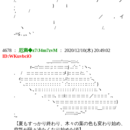
/. / ﾉ ノ
. } i
', /
/ ／ , イ
i
ヽ / /.
‐=≦. ,,､丶`
4678
：
厄満◆z7/J4m7zvM
：
2020/12/10(木) 20:49:02
ID:WKuvbciO
.,..,::::::::':::::~::::‐:.
r-‐:::':::: :::: ;: :: ::::: :::j ..:´::｀:ヽ-､
. /￣::: :: ::: ::: :: :: :: ::: :: :ﾒ j:: :: ::: /::.｀､
ｨ:: ::: ::: :: :: ::: :: :: :: :: :: :.//:: ::: :: ::: :: :: '-､
ﾞ ､:: : : : : : : : : : : : : : :｀:´:: : : : : : : :: : : :ﾞ}
ヽ､:: :: : : : : : : : : : : : : : :/ : : : : : : : : ::.ヽ
. ﾞ ､:: ::: ::､ :: ::i:: :: ::: ::: ::: :: ／:: :: :: :: ﾞ.､
｀ヽ::: ::: ::: ::: :: :: :: :: :: :: ::: :: :: :: :: ::}
ﾞ ､:::: :: :: ::: :: ::: :: :: ::__:: :: :: ::/
. ﾞ,:::::::,;;-‐''~゜
´"
【夏もすっかり終わり、木々の葉の色も変わり始め、
空気が段々冷たくなり始めた頃】