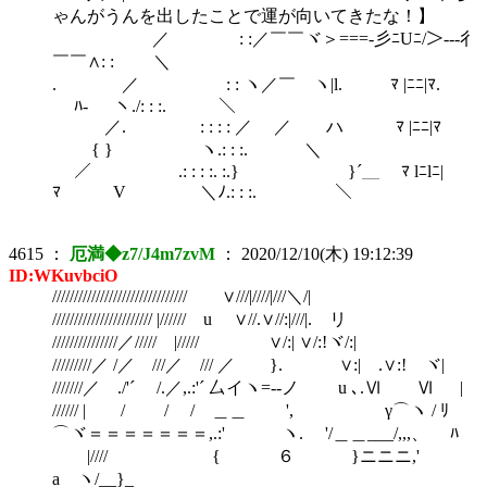
ゃんがうんを出したことで運が向いてきたな！】
／ : :／￣￣ヾ＞===-彡ﾆUﾆ/＞---彳
￣￣∧: : ＼
. ／ : : ヽ／￣ ヽ|l. ﾏ |ﾆﾆ|ﾏ.
ﾊ- ￣ ヽ./: : :. ＼
／. : : : : ／ ／ ハ ﾏ |ﾆﾆ|ﾏ
{ } ヽ.: : :. ＼
／ .: : : :. :.} }´＿ ﾏ lﾆlﾆ|
ﾏ V ＼ﾉ.: : :. ＼
4615
：
厄満◆z7/J4m7zvM
：
2020/12/10(木) 19:12:39
ID:WKuvbciO
/////////////////////////////// ∨///|////|///＼/|
/////////////////////// |////// u ∨//.∨//:|///|. リ
///////////////／///// |///// ∨/:| ∨/:!ヾ/:|
/////////／ /／ ///／ /// ／ }. ∨:| .∨:! ヾ|
///////／ ./'´ /.／,.:'´ 厶イヽ=--ノ u ､.Ⅵ Ⅵ |
////// | / / / ＿＿ ', γ⌒ヽ / ﾘ
⌒ヾ＝＝＝＝＝＝＝,.:' ヽ. '/＿＿___/,,,、 ﾊ
|//// { ６ }ニニニ,'
a ヽ/__}_