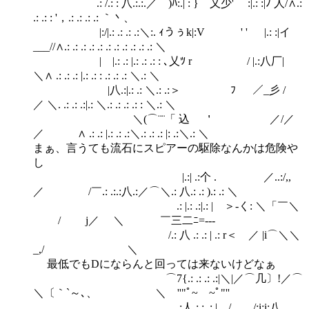
.: /.: : 八.:.:.／ )ﾊ:.| : } 乂少' :|.: :|ﾉ 人/∧.:
.: .: : '，.: .: .: .: ｀丶、
|:/|.: .: .: .:＼:. ｨうぅk|:V ' ' |.: :|イ
___//∧.: .: .: .: .: .: .: .: .: .: .: ＼
| |.: .: |.: .: .: : ､乂ﾂ r / |.:八厂|
＼∧ .: .: .: |.: .: : .: .: .: ＼.: ＼
|八.:|.: .: ＼.: .:＞ ﾌ ／_彡 /
／ ＼. .: .: .:|.: ＼.: .: .: .: : ＼.: ＼
＼(⌒¨¨「 込 ＇ ／/／
／ ∧ .: .: |.: .: .:＼.: .: .: |: .:＼.: ＼
まぁ、言うても流石にスピアーの駆除なんかは危険や
し
|.:| .:个 . ／..:/,,
／ /￣.: .:.:八.:／⌒＼.: 八.: .: ).: .: ＼
.: |.: .:|.: | ＞‐く: ＼「￣＼
/ j／ ＼ ￣三二ﾆ=---
/.: 八 .: .: | .: r＜ ／ |i⌒＼＼
_,/ ＼
最低でもDにならんと回っては来ないけどなぁ
⌒7{.: .: .: .:|＼|／⌒几〕!／⌒
＼〔｀`～､、 ＼ ''"ﾟ~￣~ﾟ"''
:人 : : .: |__/＿__/:i:i:八