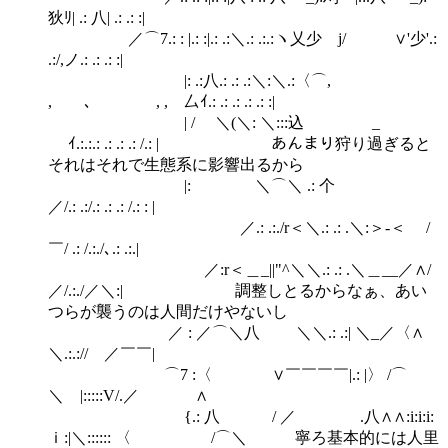
狄ﾘ| .: 八| .: .: :|
／⌒7.: : |.: :|.: .:＼.: .:.:ヽ乂少 j/ ∨'少'.:
.:/,ノ.: .: .: :|
|: .:八.: .: .:＼:＼.:〈⌒,
, ､ , , 厶ｲ.: .: .: .: .: :|
| / ＼(＼: ＼:::込 _
ｲ.:.:.: .: .: .: /.: | あんまり狩り過ぎると
それはそれで生態系に影響出るから
|: ＼⌒＼ .: 个
／/.: .:/.: .: .: /.: : |
／.: .:./r＜＼.: .: .＼:＞-＜ /
￣/ .: /.:./､.: .:.|
／:r＜＿_||"^＼＼.: .: .＼＿__／∧/
／/.:./／＼:| 調整しとるからなぁ、あい
つらが襲うのは人間だけやないし
／ : ／⌒＼八 ＼＼.: .:| ＼_／〈∧
＼.:.:// ／￣￣|
⌒7 :〈 ∨￣￣￣￣|.: |〉 /⌒
＼ |:::::V/.／ ∧
{.: 八 / ／ .八∧∧:i:i:i:
ｉ:|＼:::::: 〈 /⌒＼ 寧ろ基本的には人里