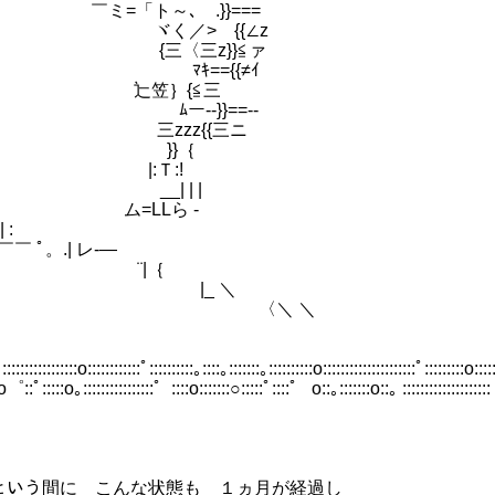
=「ト～､ .}}===
Ｂら ヾく／> {{∠z
火{ {三〈三z}}≦ァ
ﾟ ﾏｷ=={{≠ｲ
‐┐ 辷笠｝{≦三
 ﾑー--}}==--
¨ 三zzz{{三ニ
_rト-┐ }}｛
z,/| |:Ｔ:!
| __| | |
| | ム=LLら -
 :
￣￣￣￣ ﾟ。.| レ-―
└──‐ |/ ¨|｛
: |/ |_ ＼
 ＼
:::::::::::::::::o::::::::::::ﾟ::::::::::｡::::｡:::::::｡::::::::::o:::::::::::::::::::::ﾟ:::::::::o:::::
:ﾟ:::::o｡::::::::::::::::゜::::o:::::::○:::::ﾟ::::゜ o::｡:::::::o::｡ ::::::::::::::::::::
 こんな状態も １ヵ月が経過し