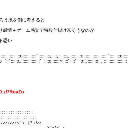
ろう系を例に考えると
り感情＋ゲーム感覚で特攻仕掛け来そうなのが
恐い
:::::::::::::::::o::::::::::::ﾟ::::::::::｡::::｡:::::::｡::::::::::o:::::::::::::::::::::ﾟ:::::::::o:::::
:ﾟ:::::o｡::::::::::::::::゜::::o:::::::○:::::ﾟ::::゜ o::｡:::::::o::｡ ::::::::::::::::::::
D:z/7RoaZo
: : : : : : : : : : : :
: : : : : : : : : : : : :
zzzzzzzz<¨ヽ .}７z/zz
{ ＼V/イ ,ｨ