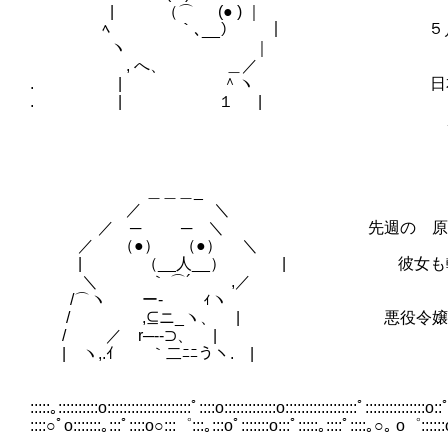
| （⌒ (● ) ｜
ﾍ ￣｀､__） ｜ ５月にな
ヽ ｜
, へ、 ＿／
. | ＾ヽ 日本製ゲームと同
. | １ |
カレンダーとか同じな事
＿＿＿_
／ ＼
／ ─ ─ ＼ 先週の 原作ヒロイン
／ （●） （●） ＼
| （__人__） | 彼女も転生者 も
＼ ｀ ⌒´ ,／
/⌒ヽ ー‐ ｨヽ
/ ,⊆ニ_ヽ、 | 悪役令嬢系なろう
/ ／ r─--⊃、 |
| ヽ,.ｲ ｀二ﾆﾆうヽ. |
:::::｡::::::::::o:::::::::::::::::::::ﾟ::::o:::::::::::::o::::::::::::::::::ﾟ:::::::::::::::o::ﾟ
::::○ﾟo:::::::｡:::ﾟ::::o○:::゜:::｡:::oﾟ:::::::o:::ﾟ:::::｡::::ﾟ::::｡○｡ o゜::::::o゜: