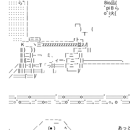
: : : : ら”:｜ 8io品{ ￣ミ
: : : : : : : ｜ ﾟpi
: : : : : : : ｜ oﾟi
: : : : : : : ｜ 
: : : : : : : ｜ ┌
: : : : : : : ｜ ｝ ｛
: : : : : : : ｜ ¨T
: : : :＿_i三三}＿＿＿＿＿＿_
Ｋ＿_ヽ三'zzzzzzzzzzzzzzz益
|| } } } |¨¨ニ¨¨ﾟ| 
|| |二] |-‐ ￢ ミ、 |¨¨ニ¨¨ﾟ
|| |[ニ| | _. ィー‐ |¨¨ニ¨¨ﾟ| |────────────､ |
／|| | |ｰ:| |=:::T「っ|:|:::::::: |¨¨ニ¨¨ﾟ| |￣￣￣￣￣￣￣￣
／／|| | |:::::| |::::::|」 |」 
／::::::::::|'::::
〈＼
:::::｡::::::::::o:::::::::::::::::::::ﾟ::::o:::::::::::::o::::::::::::::::::ﾟ:::::::::::::::o::ﾟ
::::○ﾟo:::::::｡:::ﾟ::::o○:::゜:::｡:::oﾟ:::::::o:::ﾟ:::::｡::::ﾟ::::｡○｡ o゜::::::o゜:
＿＿＿_
／ ― ＼
. ／ (● ) ﾍ＼ あっという間に