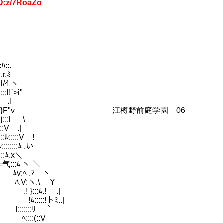
D:z/7RoaZo
::.
.r.ﾐ
:l/ｲ ヽ
::l!`>i"
|{ .l
=ミ:::::::!:::::::::!l}F"v 江樽野前庭学園 06
j:::l \
V .|
::::V !
:::ﾑ .い
:ﾑ.x＼
=气:::ﾑ ヽ ＼
./ ﾑv:ﾍ .ﾏ ヽ
 ./ ﾊ.V:ヽ.\ Y
 ' .! }:::ﾑ.! .|
::| y !ﾑ:::::!トﾐ..|
!ヽ l:::::::ﾘ `
ﾑ ﾍ::::(::V