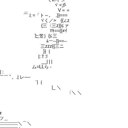
rらo ヾ <彡
ヒ火} ＿ V＝＝
=「ト～､ .}}===
Ｂら ヾく／> {{∠z
火{ {三〈三z}}≦ァ
ﾟ ﾏｷ=={{≠ｲ
‐┐ 辷笠｝{≦三
 ﾑー--}}==--
¨ 三zzz{{三ニ
_rト-┐ }}｛
z,/| |:Ｔ:!
| __| | |
| | ム=LLら -
 :
￣￣￣￣ ﾟ。.| レ-―
└──‐ |/ ¨|｛
: |/ |_ ＼
 ＼
ｫ
ツ＿
:::::::::::＼⌒＼