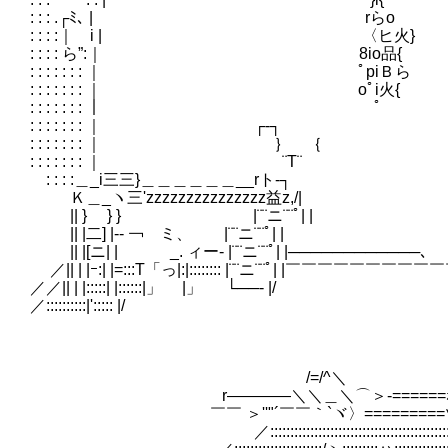
: : : .┌ﾐ､ | 
: : : :｜ i | 〈
: : : : ら”:｜ 8io品{ ￣ミ
: : : : : : : ｜ ﾟpi
: : : : : : : ｜ oﾟi
: : : : : : : ｜ 
: : : : : : : ｜ ┌
: : : : : : : ｜ ｝ ｛
: : : : : : : ｜ ¨T
: : : :＿_i三三}＿＿＿＿＿＿_
Ｋ＿_ヽ三'zzzzzzzzzzzzzzz益
|| } } } |¨¨ニ¨¨ﾟ| 
|| |二] |-‐ ￢ ミ、 |¨¨ニ¨¨ﾟ
|| |[ニ| | _. ィー‐ |¨¨ニ¨¨ﾟ| |────────────､ |
／|| | |ｰ:| |=:::T「っ|:|:::::::: |¨¨ニ¨¨ﾟ| |￣￣￣￣￣￣￣￣
／／|| | |:::::| |::::::|」 |」 
／::::::::::|'::::
〈＼
/=/^＼
r――――＼＼＿＼⌒＞-======
￣￣ ＞''"´￣￣｀`ヾ〉=========
／:::::::::::::::::::::::::::::::::::::::::::::::::