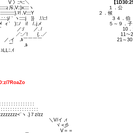
:.V ~V:::::::::`'＜ V 〉::ﾍ::＼
【1D30:
\-= `'＜:::::::::::::≧斥,V::}x::::ヽ １．公
'＜￣/-＞s,::::::::::::::}.ﾏ! .V::::Y ２．候
.:.:.:.:.`’.:.:.:.:.:j/｀ヽ:::::j }} .!.\::! ３４．伯
_.:.:.:.:.:._メ ィ' )::ﾉ i! /..jメ ５～９．子
/ .j ￣ ／:/ ／. / 10．
ﾑ ／:／! {. .／ 11～20
イ .ﾙ￣￣￣￣ 21～30．
´ .ﾙ
ﾆ.ｲ
D:z/7RoaZo
: : : : : : : : : : : :
: : : : : : : : : : : : :
zzzzzzzz<¨ヽ .}７z/zz
{ ＼V/イ ,ｨ
rらo ヾ <彡
ヒ火} ＿ V＝＝