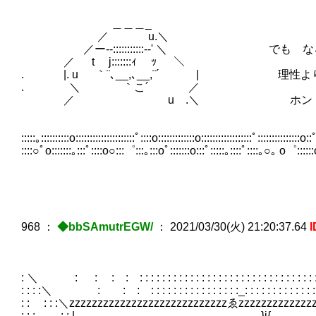
＿＿＿_
／ u.＼
／ー‐-:::::::::::-‐' ＼ でも な
／ t j:::::::ｨ ｯ ＼
. |. u ｀¨､__,､__,¨´ | 理性よ
. ＼ ｀こ´ ／
／ u .＼ ホント
:::::｡::::::::::o:::::::::::::::::::::ﾟ::::o:::::::::::::o::::::::::::::::::ﾟ:::::::::::::::o::ﾟ
::::○ﾟo:::::::｡:::ﾟ::::o○:::゜:::｡:::oﾟ:::::::o:::ﾟ:::::｡::::ﾟ::::｡○｡ o゜::::::o゜:
968
：
◆bbSAmutrEGW/
：
2021/03/30(火) 21:20:37.64
I
: ＼ : : : : : : : : : : : : : : : : : : : : : : : : : : : : : : : : : : : : : : 
: : : :＼ : : : : : : : : : : : : : : : : : : :_: : : : : : : : : : : : : : : : 
: : : : :＼zzzzzzzzzzzzzzzzzzzzzzzzzzzzゑzzzzzzzzzzzzz
: : : : : | }i