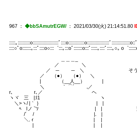
967
：
◆bbSAmutrEGW/
：
2021/03/30(火) 21:14:51.80
I
:::::｡::::::::::o:::::::::::::::::::::ﾟ::::o:::::::::::::o::::::::::::::::::ﾟ:::::::::::::::o::ﾟ
::::○ﾟo:::::::｡:::ﾟ::::o○:::゜:::｡:::oﾟ:::::::o:::ﾟ:::::｡::::ﾟ::::｡○｡ o゜::::::o゜:
＿＿＿_
／ ＼
／ ─ ─ ＼ そうと分かっても
／ （●） （●） ＼
| （__人__） | 無
＼ ｀ ⌒´ ,／
r､ r､／ ヘ
ヽヾ 三 |:l1 ヽ 一応 【レ
＼>ヽ/ |｀ ｝ | |
ﾍ lノ `'ｿ | | 変に仕掛け
/´ / |. |
＼. ｨ | |
| | |