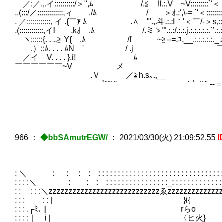
／:／.,.イ::::::::::/＞",ﾑ /.≦ !l.
..(:::/／:::::::::::::,ィ ./ﾑ / ＞ｵ.:',
. ／::::::::::::, イ .{￣ｱ ﾑ .∧ゞ'".,.斗.:.:l｀
.(::::::::::::,イ! ,kｵ .ﾑ /.ミゝ'".:.:/.:.:.j.:
ヽ::::::{. . ..≧ Y{ .ﾑ /f ~≧‐-=.ﾕ,_
.）::ﾑ. . . . ﾑN ' 
／イ V. . . . }.i! 
￣￣￣￣￣￣~V メ ／.
.Ｖ ／≧h.s｡.,__ '"
`''''' " ￣ ｀゛¨ '' ‐- = ﾕLL
966
：
◆bbSAmutrEGW/
：
2021/03/30(火) 21:09:52.55
I
: ＼ : : : : : : : : : : : : : : : : : : : : : : : : : : : : : : : : : : : : : : 
: : : :＼ : : : : : : : : : : : : : : : : : : :_: : : : : : : : : : : : : : : : 
: : : : :＼zzzzzzzzzzzzzzzzzzzzzzzzzzzzゑzzzzzzzzzzzzz
: : : : : | }i
: : : .┌ﾐ､ | 
: : : :｜ i | 〈