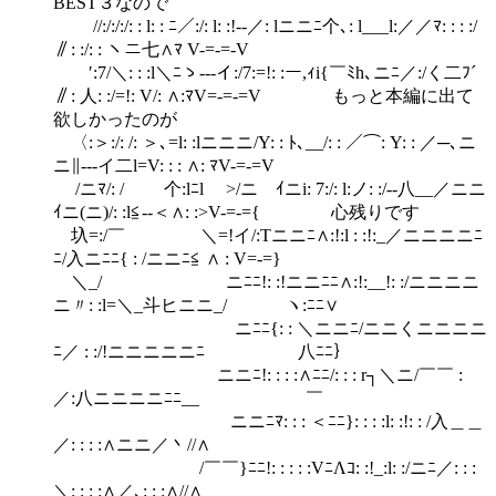
BEST３なので
//:/:/:/: : l: : ﾆ／:/: l: :!--／: lニニﾆ个､: l___l:／／ﾏ: : : :/
∥: :/: : ヽニ七∧ﾏ V-=-=-V
′:7/＼: : :l＼ﾆゝ---イ:/7:=!: :ー,ｨi{￣ﾐh､ニﾆ／:/く二ﾌ´
∥: 人: :/=!: V/: ∧:ﾏV=-=-=V もっと本編に出て
欲しかったのが
〈:＞:/: /: ＞､=l: :lニニニ/Y: : ﾄ､__/: : ／⌒: Y: : ／─､ニ
ニ∥---イ二l=V: : : ∧: ﾏV-=-=V
/ニﾏ/: / 个:lﾆl >/ニゝｲニi: 7:/: l:ノ: :/--八__／ニニ
ｲニ(ニ)/: :l≦--＜∧: :>V-=-={ 心残りです
圦=:/￣ ＼=!イ/:Tニニﾆ∧:!:l : :!:_／ニニニニﾆ
ﾆ/入ニﾆﾆ{ : /ニニﾆ≦ ∧ : V=-=}
＼_/ ニﾆﾆ!: :!ニニﾆﾆ∧:!:__!: :/ニニニニ
ニ〃: :l=＼_斗ヒニニ_/ ヽ:ﾆﾆ∨
ニﾆﾆ{: : ＼ニニﾆ/ニニくニニニニ
ﾆ／ : :/!ニニニニニﾆ 八ﾆﾆ｝
ニニﾆ!: : : :∧ﾆﾆ/: : : r┐＼ニ/￣￣ :
／:八ニニニニﾆﾆ__ ￣
ニニﾆﾏ: : : ＜ﾆﾆ}: : : :l: :!: : /入＿＿
／: : : :∧ニニ／丶//∧
/￣￣}ﾆﾆ!: : : : :VﾆΛｺ: :!_:l: :/ニﾆ／: : :
＼: : : :∧／､: : :∧//∧