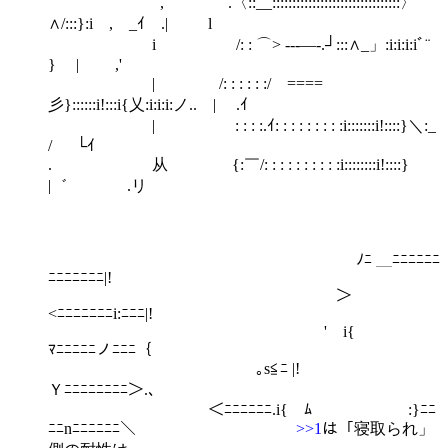
, .〈::__::::::::::::::::::::::::::::::::〉
∧/:::}:iゝ,ゝ_ｲ .| l
i /: : ⌒> ‐‐‐―‐.┘:::∧_」:i:i:i:iﾞ¨
} | ,'
| /: : : : : :/ゝ====
彡}::::::i!:::i{乂:i:i:i:ノ.. | .ｲ
| ゝ: : : :.ｲ: : : : : : : : :i:::::::i!::::}＼:_
/ └ｲ
. 从 {:￣/: : : : : : : : : :i::::::::i!::::}
|゛ .リ
ﾉﾆ ＿ﾆﾆﾆﾆﾆﾆ
ﾆﾆﾆﾆﾆﾆﾆ|!
＞
<ﾆﾆﾆﾆﾆﾆﾆi:ﾆﾆﾆ|!
' i{
ﾏﾆﾆﾆﾆﾆノﾆﾆﾆ｛
｡s≦ﾆ |!
Ｙﾆﾆﾆﾆﾆﾆﾆﾆ＞.、
＜ﾆﾆﾆﾆﾆﾆ.i{ ﾑ :}ﾆﾆ
ﾆﾆnﾆﾆﾆﾆﾆﾆ＼
>>1
は「寝取られ」