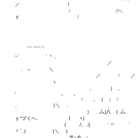
／ !
/ //>､
ｙ |
__ ___ _
~´ ｀丶、
／
. -‐ ＼
／ / ／
ヽ
, j ,
' ､ ､
/ , { | /
、 }＼ .
j ,厶j八 { ,厶
ｙ'づ'くへ. { ヽj
{ ﾉ, /j ｀^′ ｀
＾` .} }＼ }
_戈ｰ彡 /