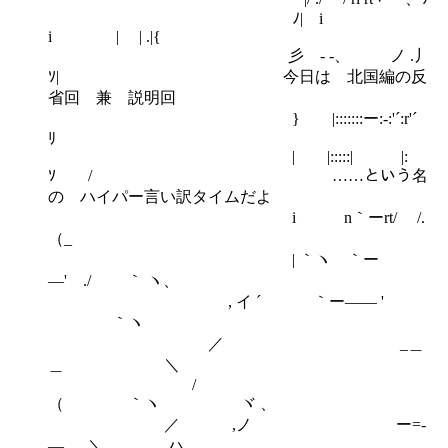
ﾉ| i
i | | .|{
彡ゝ‐ -、 ノ .丿
ｿ| 今日は 北国編の反
省回 兼 説明回
} |:::::::ー:-:'´:r'´
ﾘ
| |:::::| |:
ｿ / ……という名
の ハイパー言い訳タイムだよ
i ゝn｀ーrt/ /.
（_
| ｀ヽ ｀ー
―' ./ ｀ ヽ、
, イ ´ ｀ー―― '
｀ヽ
／ _＿
＿ ＼
/
（ ｀ヽ ヾ 、
／ ,ノ ー=-
― ＼ ハ