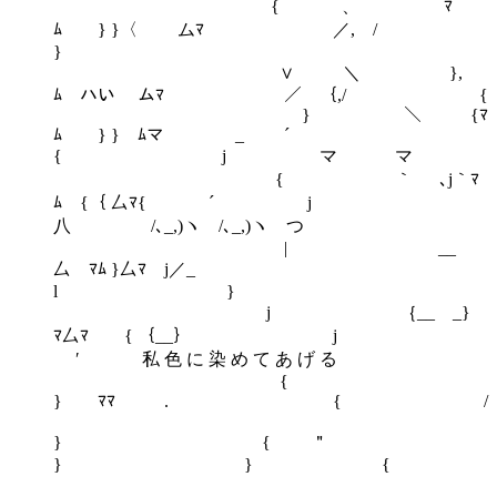
{ 、 ﾏ
ﾑ } }〈 ムﾏ ／, /
}
∨ ＼ },
ﾑ ハい ムﾏ ／ ｛,/ {
} ＼ {ﾏ
ﾑ } } ﾑマ _ ´
{ j マ マ
{ ｀ ､j｀ﾏ
ﾑ {｛ 厶ﾏ{ ´ j
八 /､_,)ヽ /､_,)ヽ つ
| __
厶 ﾏﾑ }厶ﾏ j／_
l }
j ｛__ _}
ﾏ厶ﾏ { ｛__｝ j
′ 私 色 に 染 め て あ げ る
{
} ﾏﾏ . { /
} { ＂
} } {