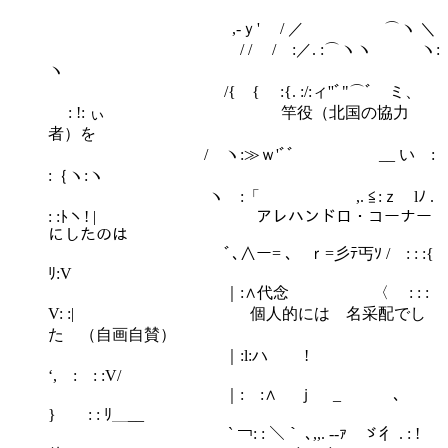
,-ｙ' / ／ ⌒ヽ ＼
/ / / :／. :⌒ヽヽ ヽ:
ヽ
/{ { :{. :/:ィ''ﾞ"⌒ﾞゞミ、
: !: ぃ 竿役（北国の協力
者）を
/ ヽ:≫ｗ'ﾞﾞ __ い :
:｛ヽ:ヽ
ヽ :「 ,. ≦:ｚ lﾉ .
: :ﾄヽ! | アレハンドロ・コーナー
にしたのは
ﾞ､∧ー= ､ ｒ=彡ﾃ丐ｿ / : : :{
ﾘ:V
｜:∧代念 〈 : : :
V: :| 個人的には 名采配でし
た （自画自賛）
｜:l:ハ !
‘, : : :V/
｜:ゝ:∧ ｊ _ ､
} : : ﾘ＿__
` ￢: : ＼｀ ､,,. -‐ｧ ゞ彳 . : !