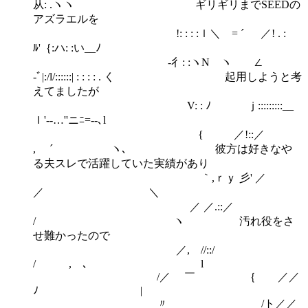
从: .ヽヽ ギリギリまでSEEDの
アズラエルを
!: : : :ｌ＼ゝ= ´ ／! . :
ﾙ'｛:ハ: :い__ﾉ
‐彳: :ヽN ヽ ∠
-ﾞ|:/l/::::::| : : : : . く 起用しようと考
えてましたが
V: : ﾉ ￣ｊ:::::::::__
ｌ'-‐…''ニﾆ=‐-､l
ゝ { ／!::／
, ´ ヽ､ 彼方は好きなや
る夫スレで活躍していた実績があり
｀,ｒｙ 彡' ／
／ ＼
／ ／.::／
/ ヽ 汚れ役をさ
せ難かったので
／, //::/
/ , ､ l
/／ ￣ ｛ ／／
ﾉ |
〃 /ト／／