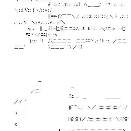
∥: : : /─‐ﾏ: : : : //〕∧_＿__/￣`ヾ: : : : : : :
＼: :l V: : }ヽ/: :∨: /
∥==イ/￣￣＼／‐､: : :l: : : l: : : ( ＼ 〉､: : :
: : : : Y ＼/∧: : : :Vﾆ ／＼
γ‐.､ ∥: _ 斗‐七爪ニニﾆ∧: :!: :l: ! : : : ＼/ニ＞─‐七
ﾏﾆ丶:／ﾆﾆ}: : :∧
}: : :「l 爪ニニニニ ニニﾆﾆ丶､: ! l: : : _／ニニ
ニニ/ }ニニニﾆﾆ}:／ : ]
＿
_
／ニ|
｢ﾆ=- _ ＿＿＿
／ /⌒||
|(⌒＼ﾆニ>:／ :::::::::::::::::／ﾆ /
ｘ ||
＿| 爻爻}／ /:::::::::::::::::::⌒＼ﾆ/爻
X ||
]二二-／:::::/::::::::::::::::::::::::::::::::::＼