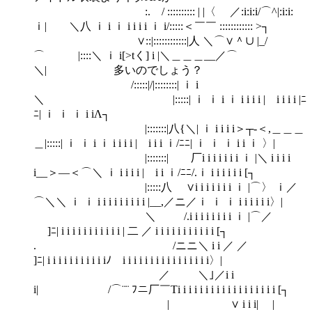
:. / :::::::::: | |〈 ／:i:i:i/⌒^|:i:i:
ｉ| ＼八 ｉ i ｉ i i i i ｉ i/:::::＜￣￣ :::::::::::: >┐
∨::|::::::::::::|人 ＼⌒∨＾∪ |_/
⌒ |::::＼ ｉ i[>tく] i |＼＿＿＿__／⌒
＼| 多いのでしょう？
/:::::|/|::::::::| ｉ i
＼ |:::::| ｉ ｉ i ｉ i i i i | i i i i |ﾆ
ﾆ| ｉ ｉ ｉ i iΛ┐
|:::::::|八{＼| ｉ i i i i＞┬‐＜,＿＿＿
＿|:::::| ｉ ｉ i ｉ i i i i | i i i ｉ/ﾆﾆ| ｉ ｉ ｉ i i ｉ 〉|
|:::::::| 厂i i i i i i i ｉ |＼ i i i i
i__＞―＜⌒＼ ｉ i i i i | i i ｉ/ﾆﾆ/.ｉ i i i i i i [┐
|:::::八 ∨i i i i i i i ｉ |⌒〉 ｉ／
⌒＼＼ ｉ ｉ i i i i i i i i i |__,／ニ／ｉ ｉ ｉ i i i i i i〉|
＼ /.i i i i i i i i ｉ |⌒／
]ﾆ| i i i i i i i i i i i | 二 ／ i i i i i i i i i i i [┐
. /ニニ＼ i i ／ ／
]ﾆ| i i i i i i i i i i iﾉ￣i i i i i i i i i i i i i i i i〉|
／ ＼｣／i i
i| /⌒¨¨ ﾌニ厂￣Τi i i i i i i i i i i i i i i i i i [┐
| ∨ i i i| |