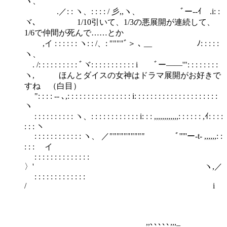
ヽ、
.／: : ヽ、: : : : / 彡,,ヽ、 ﾞー‐‐ｲ .i: :
ヾ､ 1/10引いて、1/3の悪展開が連続して、
1/6で仲間が死んで……とか
,イ : : : : : : ヽ: : /、: """"ﾞ＞ ､ __ ﾉ: : : : :
ヽ、
. /: : : : : : : : : : ﾞヾ: : : : : : : : : : : i ﾞー――'": : : : : : : :
ヽ, ほんとダイスの女神はドラマ展開がお好きで
すね （白目）
": : : : ‐- ､,: : : : : : : : : : : : : : : : i: : : : : : : : : : : : : : : : : : : : :
ヽ
: : : : : : : : : : ヽ、: : : : : : : : : : : : i: : : ,,,,,,,,,,,,: : : : : : ,ｲ: : : :
: : : ヽ
: : : : : : : : : : : : ヽ、 ／"""""""""" ﾞ'''''ー-t- ,,,,,,: :
: : : ゞイ
: : : : : : : : : : : : : :
〉' ヽ,／
: : : : : : : : : : : : :
/ i
,,､､､､､,,,_