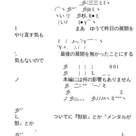
_彡ﾆ三三ミﾐヽ
/⌒ヽ 彡'"´ 彡jiiミヽ
ヽい リ 彡杉. f(●ミ
| いﾉ (● γ⌒ヽ
ﾐ まあ ゆうて昨日の展開を
やり直す気も
l / ,r‐-, ´/ γ ´￣｀ヽ
`Y〃. /. / /
', 最後の展開を無かったことにする
気もないので
彡 | | | 0 0 l
彡 | | L ＿＿
ノ 本編には何の影響もありません
彡 二ﾆ ""￣`ー‐' ミ
彡 ミ
ノ 彡;;;､､､ 彡ﾉﾉﾉﾊヽミ"""ヽ
彡"´
ﾐ､ ついでに『獣欲』とか『メンタルが
獣』とか
,
彡"´ ﾐ､