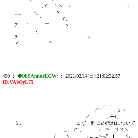
,イ ｀ヽ / ｛＿
_＿ ﾊ_ ﾍ
/ ヾ、
7´ ｀ ￣ ﾍ
{
ｿ ゝ＿ ＿
ノ ﾍ
490
：
◆bbSAmutrEGW/
：
2021/02/14(日) 21:02:32.57
ID:VA9OyL75
, -- ､
／" ミヽ
／ , -ーt、
ミ､ まず 昨日の流れについて
_ /""、 / /// ヾヾヽ
/"＿_ヽ､__ ,,,,,,,,,＞-,''__i ヾ､