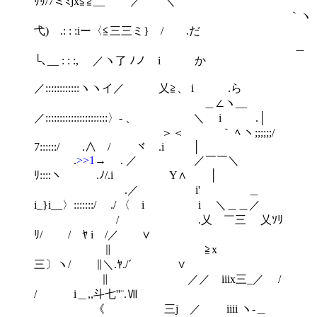
ﾘﾘ/7ミﾐjx≦≧__ ／￣￣＼
｀ヽ
弋) .: : :iー〈≦三三ミ} / .だ
＿
└､__ : : :, ／ヽ了 ﾉノ i か
／::::::::::::ヽヽイ／ 乂≧、 i .ら
＿∠ヽ__
／::::::::::::::::::::::〉- 、 ＼ i .│
＞＜ ｀ ﾍ ヽ;;;;;;/
7::::::/ .∧ /￣￣ ヾ .i │
.
>>1
→ . ／ ／￣￣＼
ﾘ::::ヽ .ﾉ/.i Y∧ │
.／ i' ＿
i_}i__〉:::::::/ ./ 〈 i i ＼＿＿／
/ .乂 ￣三 乂ｿﾘ
ﾘ/ / ﾔ i /／ ∨
∥ ≧x
三〕ヽ/ ∥＼.ﾔ./´ ∨
∥ ／／ iiix三_／ /
/ i＿,,斗七''¨.Ⅶ
《 三j ／ iiii ヽ-＿