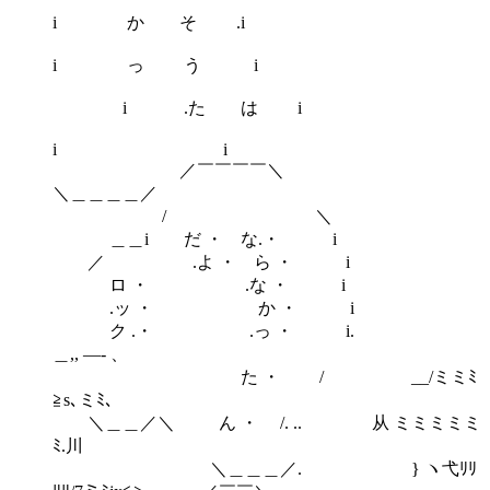
i か そ .i
i っ う i
i .た は i
i i
／￣￣￣￣＼
＼＿＿＿＿／
/ ＼
＿＿i だ ・ な.・ i
／ .よ ・ ら ・ i
ロ ・ .な ・ i
.ッ ・ か ・ i
ク .・ .っ ・ i.
＿,, ―- 、
た ・ / __/ミミﾐ
≧s､ミﾐ､
＼＿＿／＼ ん ・ /. .. 从 ミミミミミ
ﾐ.川
＼＿＿＿／. } ヽ弋ﾘﾘ