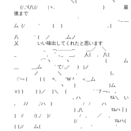
＼{ ヽ｀¨´
{/ ,′ｲ八{/ |ヽ. } 最
後まで
｀ ､_ __
厶｛/ ' { } , {
八 ｀{ ／ ,厶ノ
乂 いい味出してくれたと思います
_ -‐､………‐- __／ ＼
_ , ＾ ､_ __, 人{ , 八{
'⌒ヽ ヽ { 厶
__ __,厶 ｀て/ ,／ ) jノ
ノ ＼ . {､
〈'￢ { { { ﾍ、 ‘W＾ ＜__厶
ヽ } }厶
∨} } } }／ }＼ { ｀¨７￢‐- ､
､ ハ ﾏﾑ＼ い
､ ﾉﾉ ,′ハ } / / ハ
} .八 ﾏﾑハ｜}
} // /} ,/ }/ / , ／ ,
{/ ﾏﾑハ{
{ {,// 厶{ , ′ ′