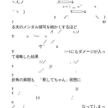
ヽ.ｲ,.ノ .ﾏﾆﾆﾆﾆﾆ=ﾑ
＞= 〉,,. ＜´ ヽ
｀ヽ ｝ ﾏﾆﾆﾆﾆﾆ=ﾑ
γ ノ′ ＼ )
ﾉ や
る夫のメンタル描写を細かくするほど
.ｲ ／ ι .:ﾉ
Y ＞ ´~~ ＜
／ ／
寸 ´ u
Y
>>1
にもダメージが入っ
て省略した結果
/./／ 、.:／
ﾏ }!
, : ﾞ .
折角の展開も 「察してちゃん」状態に
.
ﾏ }
ｲ ,'
}:i ,'
u
／ / なってしまっ