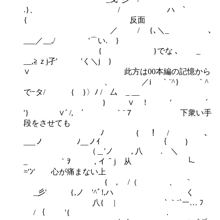
.}、 / ハ `
{ 反面
／ / {､＼_ ､
___／__,/ '⌒い. }
{ }でな ､ _
__,≧ｚj孑' 'く＼j }
∨ 此方は00本編の記憶から
、 ／i ｀¨^} ｀^
でｰタ/ { }〉ﾉ / 厶 _ __
} ∨ ! ′ ´
'} ∨´ /, ´ ｀¨７ 下衆い手
段をさせても
ﾉ { ！ / ､
___ノ ﾉ__ノｲ ｛ }
（＿'ノ , 八 . ＼
_ ｀ｦ , イ＾j 从 └‐
='ﾝ′ 心が痛まない上
{ , /（ 、 ｀
_彡' {,ノ '^ﾞ!,ハ く
八{ | ` ｀¨`ー… ﾌ
/ ｛ '{ .