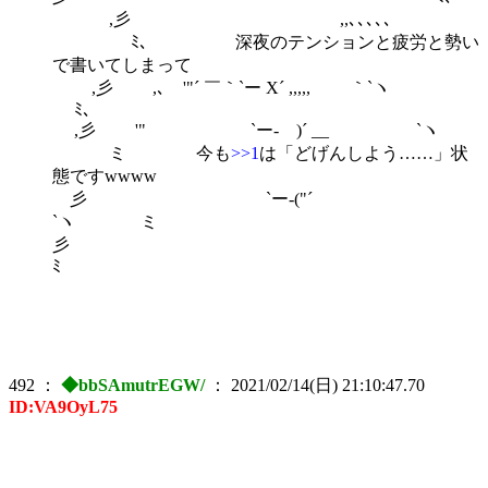
,彡 ,,､､､､､
ﾐ､ 深夜のテンションと疲労と勢い
で書いてしまって
,彡 ,､ '"´ ￣｀`ー X´ ,,,,, ｀`ヽ
ﾐ､
,彡 '" `ー- )´ __ `ヽ
ミ 今も
>>1
は「どげんしよう……」状
態ですwwww
彡 `ー-("´
`ヽ ミ
ﾐ
492
：
◆bbSAmutrEGW/
：
2021/02/14(日) 21:10:47.70
ID:VA9OyL75