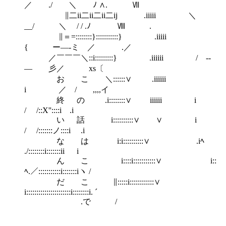
／ ./ ＼ ﾉ ∧. Ⅶ
∥二ii二ii二ii二ij .iiiii ＼
__/ ＼ / / .ﾉ Ⅷ .
∥＝=::::::::}:::::::::::} .iiiii
{ ー―-ミ ／ .／
／￣￣￣＼::i:::::::::} .iiiiii / ‐-
― 彡／ xs〔
お こ ＼::::::∨ .iiiiii
i ／ / ,,,,イ
終 の .i::::::::∨ iiiiii i
/ /::X''::::i .i
い 話 i::::::::::∨ ∨ i
/ /:::::::ノ::::i .i
な は i:i::::::::::∨ .iﾍ
./::::::::i:::::::ii i
ん こ i::::i:::::::::::∨ i::
ﾍ.／:::::::::::i:::::::iヽ /
だ こ ∥:::::i::::::::::::∨
i::::::::::::::::::::::i::::::::i. ´
.で /