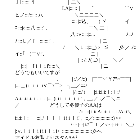
丁| :::::: |/|⌒ ｜二＼＿＿
LΛ|:::|::｜ ´ ⌒∨
ヒノ:::/:::|:: 八 ＼ニニニニ＼
| :::: |::込、 ( ヾ イﾆ|
ﾆ|:::|/:::::八::::::'， ￣＼ 二｜
|八::∨::|::|::... ﾉﾆﾉ
ﾉ|:::Ｌ／ [ ::::::::'， | ニ |
/ ＼Ｌ|::|:::_)＞ｰ≦ 彡 ／ ﾉ::
イ::｢＿)￣∨:'､ | ニ |
| :: /: ﾉ( ⊃ | ＼ ／
|:::| [ i ｉ i i':::::＼ | ニ |
どうでもいいですが
, | :/／/::) |￣￣~"Ｙ7"~￣￣|
|:::|＿) i ｉ i i i∨⌒7⌒>―┐__／ﾆﾆ/
′ |/:|:::/ (___ |:i:i:i:i:ｉ:ｉ:/
Λ:i:i:i:i:i:ｉ:ｉ:| |:::| (i i i ｉ i i i ｉ'，__,／::／⌒＼ニ
／ どうして冬優子のAAは
/:: |:::| i i/ Λ:i:i:ｉ:ｉ/Λ:|i＼
i:i:i:ｉ:ｉ| |:::|./ ｉ ｉ ｉ i i i ｉ i'，:::／::::::::::::::::}><
/ ::: |:::| i//⌒ Ｌ／:/～|:i:i:ｉ|＼_/
|:∨.ｉ i ｉ i i i i ｉ i i〉::::::::::::::::::::::::彡へ
アイドル衣装よりネタAAが