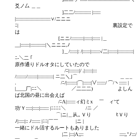
爻ノ厶 ＿＿
]二二/::::::::::::: |::::::
|::::::::::::::::::::::::::::∨/ニニニ
ﾆ| 裏設定で
は
[ニニ/::::::::::|::::::|:::::: |＿
__|:::::::|::::::::::::|＼ニニニ,ﾉ
]＿/::::::|: /|::::::|:::::::√二|:::::::|::::::::::::|
ﾆ-＼二 ｢
原作通りドルオタにしていたので
/ﾆ|::::::::|/ .|::::::|:::
/::::::::/::::::::|::::::::::::| ニ二＼｣⌒ ＿＿_
. /ﾆ/|::::::::|⌒|::::::|∨:::::::/ ⌒/ヽ:::::: |
|____厂|ﾆﾆ＼ ／二二二) よしん
ば北国の昼に出会えば
/ﾆΛ|:::::::ィ幻ミx ￣ ィ'て
功'Ｙ:::::|:::::|::::::: |ﾆﾆﾆﾆ＼ /ニ ／￣
⌒|ニ|＿从,, Ｖり ﾋＶり
ﾉ|:::::|:: ﾉ::::::: |ﾆﾆ|￣￣ |ニ |
一緒にドル活するルートもありました
|二 |:::|Λ;;:: ::::;,"ﾉ:::/