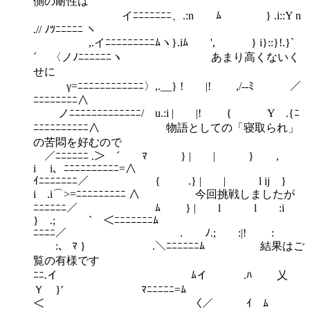
側の耐性は
イﾆﾆﾆﾆﾆﾆﾆ、.:n ﾑ } .i::Y n
.// ﾉﾂﾆﾆﾆﾆﾆ ヽ
,.イﾆﾆﾆﾆﾆﾆﾆﾆﾆﾑヽ}.iﾑ ', } i}::}!.}`
´ 〈ノﾉﾆﾆﾆﾆﾆﾆヽ あまり高くないく
せに
γ=ﾆﾆﾆﾆﾆﾆﾆﾆﾆﾆﾆﾆ〉,.__} ! |! ,/‐‐ﾐ ／
ﾆﾆﾆﾆﾆﾆﾆﾆ∧
ノﾆﾆﾆﾆﾆﾆﾆﾆﾆﾆﾆﾆﾆ/ u.:i | |! { Y .{ﾆ
ﾆﾆﾆﾆﾆﾆﾆﾆﾆﾆ∧ 物語としての「寝取られ」
の苦悶を好むので
／ﾆﾆﾆﾆﾆﾆ .＞ ´￣ ﾏ } | | } ,
i i、ﾆﾆﾆﾆﾆﾆﾆﾆﾆﾆ=∧
ｲﾆﾆﾆﾆﾆﾆﾆ／ { .} | | l ij }
i .i⌒>=ﾆﾆﾆﾆﾆﾆﾆﾆﾆ ∧ 今回挑戦しましたが
ﾆﾆﾆﾆﾆﾆ／ ﾑ } | l l :i
} .; ` ＜ﾆﾆﾆﾆﾆﾆﾆﾑ
ﾆﾆﾆﾆ／ . ﾉ.; :|! :
:、 ﾏ } .＼ﾆﾆﾆﾆﾆﾆﾑ 結果はご
覧の有様です
ﾆﾆ.イ ﾑイ .ﾊ 乂
Ｙ }′ ﾏﾆﾆﾆﾆﾆ=ﾑ
＜ 〈／ ｲ ﾑ