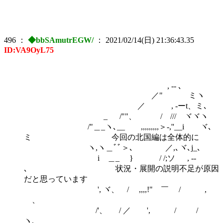
496
：
◆bbSAmutrEGW/
：
2021/02/14(日) 21:36:43.35
ID:VA9OyL75
, -- ､
／" ミヽ
／ , -ーt、ミ､
_ /""、 / /// ヾヾヽ
/"＿_ヽ､__ ,,,,,,,,,＞-,''__i ヾ､
ミ 今回の北国編は全体的に
ヽ,ヽ＿ﾞﾞ＞､ ／,､ヾ､j_､
i ＿_ } / /;ソ , --
､ 状況・展開の説明不足が原因
だと思っています
', ヾ、 / ,,,,!" ￣ / ,
ゝ、
/'、 / ／ ', / /
ヽ,