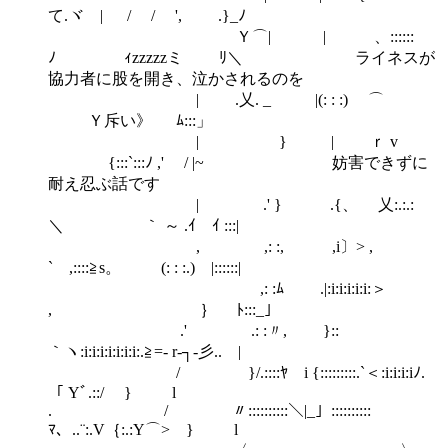
て.ヾ | / / ', .}_ﾉ
Ｙ⌒| | ゝ、::::::
ﾉ ｨzzzzzミ ﾘ＼ ライネスが
協力者に股を開き、泣かされるのを
| .乂. _ |(: : :) ⌒
Ｙ斥い》 ﾑ:::」
| } | ｒ v
{:::`:::ﾉ ,' / |~ 妨害できずに
耐え忍ぶ話です
| .' } .{、 乂:.:.:
＼ ｀ ～ .ｲ ｲ :::|
, ,: :, ,i〕> ,
` ,::::≧s。 (: : :.) |::::::|
,: :ﾑ .|:i:i:i:i:i:＞
, ｝ ﾄ:::_」
.' .: :〃, }::
｀ヽ:i:i:i:i:i:i:i:.≧=‐ r‐┐‐彡.. |
/ }/.::::ﾔ i {:::::::::.`＜:i:i:i:iﾉ.
「 Yﾞ.::/ } l
. / 〃::::::::::＼|_」::::::::::
ﾏ、..¨:.V｛:.:Y⌒> } l