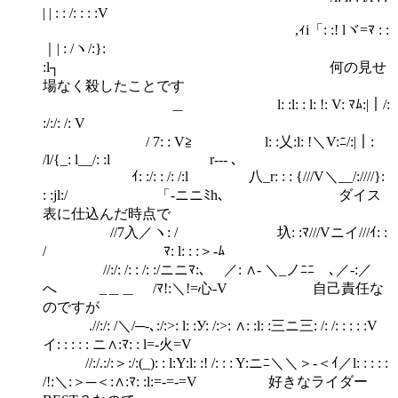
| | : : /: : : :V
,ｨi「: :! lヾ=ﾏ : :
｜| : /ヽ/:}:
:l┐ 何の見せ
場なく殺したことです
＿ l: :l: : l: !: V: ﾏﾑ:|｜/:
:/:/: /: Vゝ
/ 7: : V≧ l: :乂:l: !＼V:ﾆ/:|｜:
/l/{_: l__/: :l r‐‐‐ ､
ｲ: :/: : /: /:l 八_r: : : {///V＼__/:////}:
: :jl:/ 「-ニニﾐh､ ダイス
表に仕込んだ時点で
//7入／ヽ: / 圦: :ﾏ///Vニイ///ｲ: :
/ ﾏ: l: : :＞‐ﾑ
//:/: /: : /: :/ニニﾏ:､ ／: ∧- ＼_ノﾆﾆゝ､／-:／
へ _＿＿ /ﾏ!:＼!=心-V 自己責任な
のですが
.//:/: /＼/─‐､:/:>: l: :У: /:>: ∧: :l: :三ニ三: /: /: : : : :V
イ: : : : : ニ∧:ﾏ: : l=-火=V
//:/.:/:＞:/:(_): : l:Y:l: :! /: : : Y:ニﾆ＼＼＞‐＜ｲ／l: : : : :
/!:＼:＞─＜:∧:ﾏ: :l:=‐=-=V 好きなライダー