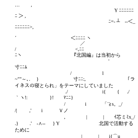
… ,
Y ﾆﾆﾆﾆﾆﾆ
ﾆ ＞ ,
ﾆ=‐ ┴ ‐‐＜_
ﾆﾆﾆﾆﾆﾆ>,
´ ＜ﾆﾆﾆﾆ ヽ
／
/ <,ﾆﾆ
ﾆヽ 『北国編』は当初から
寸ﾆﾆﾑ
/ l
~"''～､. } 寸ﾆﾆ:, 「ラ
イネスの寝とられ」をテーマにしていました
./ i{ { ./
｀ヽ!: }! ﾏﾆﾆ}
/ i 「¨≧s。_/
/| ,' i Ｖノ
, | | ｲ芯ミﾐx_/
.} .' -∧‐‐ } Y 北国で活動する
ために
| | i{⌒u