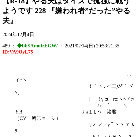
【R-18】やる夫はダイスで孤独に戦う
ようです 228 『嫌われ者”だった”やる
夫』
2024年12月4日
489
：
◆bbSAmutrEGW/
：
2021/02/14(日) 20:53:21.35
ID:VA9OyL75
,..
ィ::ヽ
{ ｀ヽ , イ三彡'´｀ヾ
ﾍ、
| | f γ:::t r:::ヽﾍヾ:ﾍ
i | / /｀¨´ ｀¨ ＼
|!:i:! おはよう 諸君！
（CV．所〇ョージ）
ﾘノ ノ／γ⌒ヽヽヾ. ﾙ
ﾘ
|/ ./ / ri rtﾍ 丶 、ｿ