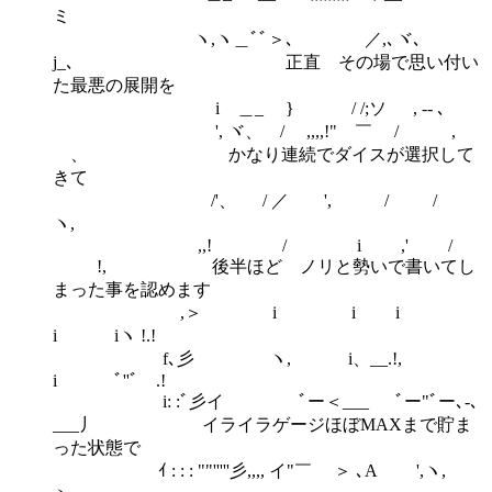
ミ
ヽ,ヽ＿ﾞﾞ＞､ ／,､ヾ､
j_､ 正直 その場で思い付い
た最悪の展開を
i ＿_ } / /;ソ , -- ､
', ヾ、 / ,,,,!" ￣ / ,
ゝ、 かなり連続でダイスが選択して
きて
/'、 / ／ ', / /
ヽ,
,,! / i ,' /
!, 後半ほど ノリと勢いで書いてし
まった事を認めます
,＞ i i i
i iヽ !.!
f､彡 ヽ, i、__.!,
i ﾞ''ﾞ .!
i: :ﾞ彡イ ﾞー＜___ ﾞー"ﾞー､-､
___丿 イライラゲージほぼMAXまで貯ま
った状態で
ｲ : : : ""'''''彡,,,, イ"￣ ＞ ､A ',ヽ,