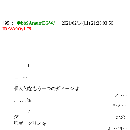
495
：
◆bbSAmutrEGW/
：
2021/02/14(日) 21:28:03.56
ID:VA9OyL75
_
l l
_
＿__l l
個人的なもう一つのダメージは
／ : : :
: l l: : : ﾐh､
〃:∧ : :
: :| | : : : /:
:V 北の
強者 グリスを
/l: l: : l/l : :