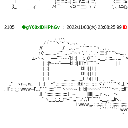
l .ﾞ i{ニニﾆ=}!ﾆ=:ｱニ=(::::‘, 〈::::::::ﾑ
. 廴 _..ィ _.ﾉｲ⌒ √ﾆ/ニ二}:ヽ:ﾉ ‘,:､:
2105
：
◆gY68xIDHPhGv
：
2022/11/03(木) 23:08:25.99
ID
,--､､､._
,/,i´.'ﾞ"ヽ''ｰ"ヽ;;-､､.,_、
,,/i´ .iﾞ_,,､､-‐｀ﾞ''''｀`
,rぐ.,..,,...､‐''''`.,､､-'''~ヽ`,｀,｀,丶三:lﾞﾞ
∠-丶-、!ｰ──'''''~~~'|:il:|＿::､彡'"｀..__.:;:;:..,､,,,｀
| l:|ｹ~~~''───l:l!:i| ll'lYl'""
| l:| l:l!:i| | l:| |:l r'ﾞ''ヽ,,.,,,,
| l:| l:l!:i| | l:| |:l_,,r" ,;;,;;
| l:l .,,,,,,,,,,,,,,,,,l,l!:i| | l:|.,,,,_ ,,
.,'⌒ヽr─､w,., | l:| ,ｰ'ﾞ,:;::;;:;:;: :: ;l:l!:i|~;:;: :; :;ヾ /ﾞﾞﾞﾞ'''
,,llﾞ;;;;_;;www─l',,,/ﾞﾞﾞ:;;;::ﾟ￣ヽ~~~～ l:l!:i|~~~~~
.,il゜::;;;::;;:::;:;;:;丿～ .|llll|,,,,､rｰ-､, ～ ﾞ
ﾞヽ_;_;_;_r=--'ﾞ,,,''''ノ,','l''ﾞ''''ﾞ′..__,,,
llwww,,,､:;;:.,:;;lﾞﾞ:;;;:;:;:;
｀ﾟﾞﾞﾞﾞﾞ'─ww','_,,,:;:l:;;:),
｀ : ￣ﾞﾞ