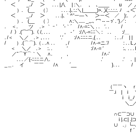
＜ _.ﾉ ＞ . . . |八 | :＼. , ､____ u ／
）. (__ （〕 . . . .|､:.:＼|_____)>. 乂:.:.:.:. 
＜ _.ﾉ ＞ . . .|､｀^''ー―ヽ ＞ー＜ ／ }:. 
）. (__ （ 〕 ∧:＼..... _,,.､ 冖 ‐‐ -- ｯ'
. ＜. ツ .＞ ｀ ｰ ' ′-｀´ /∧-=ﾆ＼ . . ′. . 
/ ）.(⌒⌒).（ /, . . . , - ′ :/∧-=ﾆﾆ＼ : .
. /＜ ＼／ .＞ , . . . ′.′ :/∧ﾆﾆﾆニ,{ . .
/ ）.(⌒⌒).（ . .∧ . . , / /∧-=ニ.
＜ ＼／ .＞ :. . ′ :/∧-= ′ :､ . . . 
／"⌒Y⌒｀＼ ∧. , /∧-′ ＼ . . ├′
. . . ／{‐ﾆﾆﾆニ∧. ′ .′ .′ . | ￣ `
_＿. イ ￣￣ /∧ ´__ }. . . / l ｀'
つ ', ｀''＜.. 寸ニｿ
❤ }! ＼zx／ ,
❤ ∥ ｀丶 /}/
（￣￣ヽ ｒ ､ ∩∩ / ､､ ｎ
￣.i | i ＼∪∪ ,.ｲ､ 'jo
i i_ﾉ .ﾉ＼.） ,ｲ
＼_／f∪ゝ､ ;； ＼ 
ゝ┐r､） ==========―-
∩⊂￣⊃∪ //////////////// ／´⌒ヽ
i |.⊂| .|⊃ //////////////// (_ノ ｀¨¨´
∪ .」└--､ ////////////////////////::::V:i:
ｆ´ ⊂⊃ ｲ┐ ///////////////////////{:::::::::ﾐ
ゝ---‐⊂ ⊃O ///////////////////////{::::::::::::