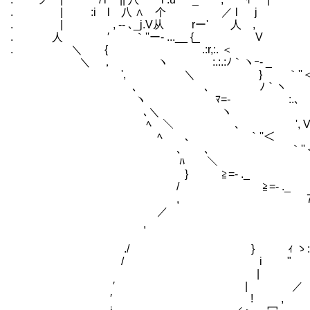
. | :i l 八 ∧ 个 ／ l j .
. | , -- ､_j.V从 rー' 人 , .
. 人 ′ ｀''ー- ...__ {_ V .}ﾆ
. ＼ { .:r,:. ＜ i!ニニニ
＼ ， ヽ ゝ:.:.:ﾉ｀ヽｰ- _ i!
', ＼ } ｀''＜ Vニニニニ
､ 、 ﾉ｀ヽ ヽ .∨ニニニ
ヽ ﾏ=- :.､ .:ｔｯ ＼ニニﾆﾆ!
､＼ ヽ ､_ ｨ `＜ニニ､ニﾆ
ﾍ ＼ ､ ', V ｀YﾆﾆV
ﾍ ､ ｀''＜ i V Vﾆﾆ∨
､ ､ ｀''＜ } ＼
ﾊ ＼ ｀''＜ }ニﾊニニ
} ≧=- ._ ｀'' ＜ .|ニ
/ ≧=- ._ ｀ ＜ |ニ
, 7 T=--､- .__ ｀V
／ {! | V } ', V 
, ,ｨ=┴i V{ ', 
/:i:i:i:i:i从 i=-- ｎ
./ } ｨ ゝ:i:i:ﾊ: : :｀ヽ ヽ: :
/ i " ｀ﾊｍｎ: : :ゝﾉ : : {
| , :}ﾍ{_{:_:_: : :r彡ﾍ
′ | ／ ， ゝ′￣￣./ニﾆﾉ
′ ! , ∨ {ニニ}ニiニ