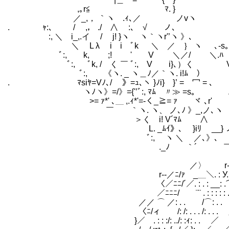
,｡r≦ ﾏ. } ≧
／_,， ｀ヽ .ｨ､／ ノv
. ｬ:､ / ,， ./ ∧ :､ √ ノ､ ＼
:, ＼ i_,.イ / j! }ヽ ヽ｀ヽr'’ヽ
＼ L λ i i ﾞk ＼ ／ ｝ ヽ ､-s｡ 
ﾞ:, k, ;! ゝ' V ＼／/ ＼.ﾊ ヽ
ﾞ:, ﾞk, / く ￣ ﾞ:, V i
ﾞ:, 《ヽ. _ ヽ＿ﾉ／｀ヽ. i!ﾑ ）
. ﾏsiﾔ=Vﾉ､/￣ 》=ｭ､ヽ }ﾉi} }’ = 冖 = ､
ヽﾉヽ》=/》={'’ﾞ:, ﾏﾑ 〃
>= ｧ*' ､＿ ,.ｨ*'=-く_≧= ｧ ヾ ､r'
￣ ｀ヽ. ヽ、 ノ､ﾉ 》_,ノ､ヽ
＞く i! V´ﾏﾑ ∧
L. _ﾑｲ》､ }iﾘ __} ノ 
ﾞ:, ヽ ＼ ／､》､ 
ゝ._ﾉ ｀´ ￣
／〉 r‐‐ ､ 
r‐‐／ﾆ/ｧ _＿＼. : У. : :.
〈／ﾆﾆ/´／. : . : __: .⌒: . .¨¨ 
／ﾆﾆﾆ/ ¨¨ . : : : : : . . .⌒ r
／／ ⌒ ／: . . /⌒: . . . . : : V/
〈ﾆ/ィ /: /: . . . /: . . . 人 . : 
}／ . : : :/: ../: :ｨ: . . ／ ＼}