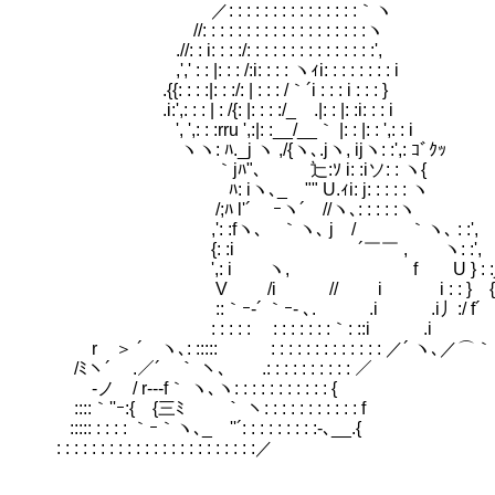
／: : : : : : : : : : : : : : :｀ヽ
//: : : : : : : : : : : : : : : : : : :ヽ
.//: : i: : : :/: : : : : : : : : : : 
,',' : : |: : : /:i: : : : ヽｨi: : : : : : : : i
.{{: : : :|: : :/: | : : : /｀´i : : : i : : : }
.i:',: : : | : /{: |: : : :/_ .|: : |: :i: : : i
', ',: : :rru ',:|: :__/__｀ |: : |: : ',: : i
ヽヽ: ﾊ._j ヽ ,/{ヽ､.jヽ, ijヽ: :',: ｺﾞｸｯ
｀jﾊ"、 辷:ｿ i: :iソ: : ヽ{ ﾋﾅ
ﾊ: iヽ､_ "" U.ｨi: j: : : : : ヽ
/;ﾊ l'´ ｰヽ´ //ヽ､: : : : :ヽ
,': :fヽ､ ｀ヽ､ j / ｀ヽ､ : 
{: :i ´￣￣ , ヽ: :',
',: i ヽ, f U } : :j
V /i // i i : : }
::｀ｰ-´ ｀ｰ- ､. .i .i丿:/ 
: : : : : : : : : : : :｀: ::i .i
rゝ＞ ´ ヽ､: ::::: : : : : : : : : : : : : : ／´ ヽ､／⌒
/ﾐヽ´ .／´ ｀ ヽ､ .: : : : : : : : : 
ゝ-ノ / r---f｀ ヽ､ヽ: : : : : : : : : 
::::｀''ｰ:{ {三ﾐ ｀ ヽ: : : : : : : : :
::::: : : : : ｀ｰ｀ヽ､_ ''´: : : : : : :
: : : : : : : : : : : : : : : : : : :