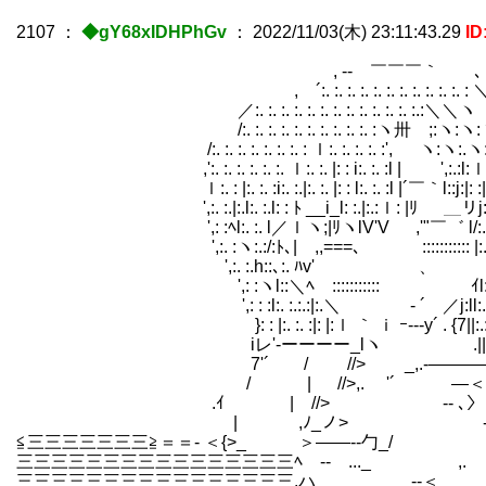
2107
：
◆gY68xIDHPhGv
：
2022/11/03(木) 23:11:43.29
ID
, -‐ ￣￣￣｀ ､
, ´:. :. :. :. :. :. :. :. :. :. :. : 
／:. :. :. :. :. :. :. :. :. :. :. :. :.:＼＼ヽ
/:. :. :. :. :. :. :. :. :. :. :ヽ卅ゝ;:ヽ:ヽ:
/:. :. :. :. :. :. :. : ｌ:. :. :. :. :', ヽ:ヽ:.
,':. :. :. :. :. :. ｌ:. :. |: : i:. :. :l | ',:.:l:ｌ:. 
ｌ:. : |:. :. :i:. :.|:. :. |: : l:. :. :l |´￣｀l::j:|: :|:
',:. :.|:.l:. :.l: : ﾄ __i_l: :.|:.:ｌ
',: :ﾍl:. :. l／ｌヽ;|ﾘヽlV'V ,'"￣゛ l/:.
',:. :ヽ:.:/:ﾄ､| ,,===､ :::::::::
',:. :.h::､:. ﾊv' 、 j:.:. l
',: :ヽl::＼ﾍ ::::::::::: ｲl:.
',: : :l:. :.:.:|:.＼ ‐ ´ ／j:ll:.:. |
}: : |:. :. :|: |:ｌ ｀ ｉ ｰ--
iレ'-ーーーー_lヽ .||:.
7'´ / //> _,.-
/ | //>,. '´ ―＜
.ｲ | //> -- ､〉 .
| ,ﾉ_ノ> ---〈 ` -`--
≦三三三三三三三≧＝＝‐ ＜{>_ ＞――‐-勹
三三三三三三三三三三三三三三三三ﾍ ‐- ..._ ,
三三三三三三三三三三三三三三三三.ハ ‐-