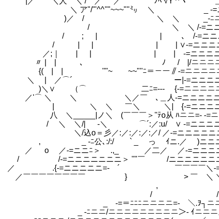
|／ ＼人 ＼ / ／'⌒ ／⌒ ￣ﾉﾍ √Y 
＼ ア"/'"^^''"~~~"''㍉ ＼ _
)／ / ＼ ＼ _-ﾆニニニニニニニニ
/ ＼ ＼ /-=ニニニニニニニニニ=
/ ; | | ､ /-=ニニニニニニ
/ | | | | ∨-=ニニニニニ
／;｜ | | | | -=ニニニニニニニ
〃 | | ､ ﾉ / |/ニニニニニニニニニニ
{( | | ''"~￣￣~~"''ﾆ＝－ー∥-=ニニニニニニニ
＼ | ／⌒´ ー|-=ニニニニニニニニニニニ
)＼∨ （⌒ 二ﾆ=‐-- {-=ニニニニニニニニニ
／'⌒ ＼ ＼ ＼／￣ ､＿人-=ニニニニニニニニ
| ＼ ＼ ￣＼ ＼| {-=ニニニニ
八 ＼_____|ノ＼ (￣￣￣＞''ﾃo从 
/ ＼ ＼/| -＼ ⌒´:／:u/ ∨
＼/込o＝彡／:／:／:／:／/ 
, _ -ﾆ公､:/:/ ` _ っ ｲニ
／ o ／-=ニニﾆ＞ .,_ ／二／ ／
/ /-=ニニニニニニニ＞ ''"￣ /ニニニ
／ .{-=ニニニニニ=- ´ ￣￣￣￣＼-=
／￣￣￣￣￣￣￣￣ } > ￣ ＼ ＼-=ニ
, -<￣＼＿､)-=ニニニニﾆ／
/ /､＿_~)-=ニニニニニ=- ´ ニ＞-
_ -=＝ﾆﾆﾆニニニニ=- ＼.ｦ┐ニニニﾆ／￣
_ -ﾆニニ/ニニニニニニニニニ＞- ｲニニニ