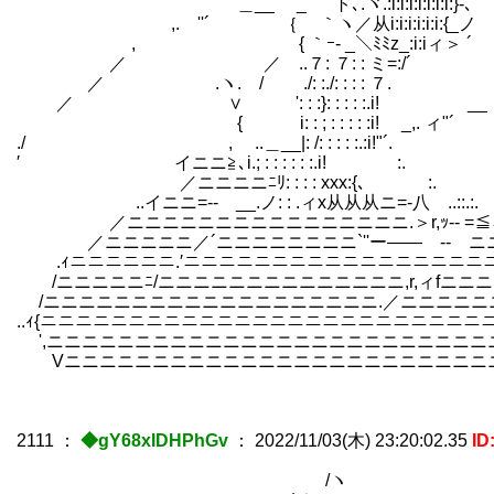
＿__ _ゝ `ト､.ヾ.:i:i:i:i:i:i:i:}-
,. ''´ ｛ ｀ヽ／从i:i:i:i:i:i:{
, { ｀ｰ- _＼ﾐﾐz_:i:iィ＞ ´
／ ／ゝ..７: ７: : ミ=:/´ .| 
／ .ヽ. / ./: :./: : : : 
／ ∨ ': : :}: : : : :.
{ i: : ; : : : : :i! _,. ィ
./ , ゝ..＿__|: /: : : : :.
′ イニニ≧､i.; : : : : : :.i!
／ニニニニﾆﾘ: : : : xxx:{､ 
..イニニ=-- __.ノ: : .ィx从从从ニ=-八 ..
／ニニニニニニニニニニニニニニニニ.＞r,ｯ-- =≦ニニ
／ニニニニニ／´ニニニニニニニニ`''ー―― -- ニニ
.ｨニニニニニニ.′ニニニニニニニニニニニニニニニニニ
/ニニニニニﾆ/ニニニニニニニニニニニニニニ,r,ィfニ
/ニニニニニニニニニニニニニニニニニニニ.／ニニニニニ
..ｨ{ニニニニニニニニニニニニニニニニニニニニニニニニ
',ニニニニニニニニニニニニニニニニニニニニニニニニニ
Vニニニニニニニニニニニニニニニニニニニニニニニニニ
2111
：
◆gY68xIDHPhGv
：
2022/11/03(木) 23:20:02.35
ID
/ヽ