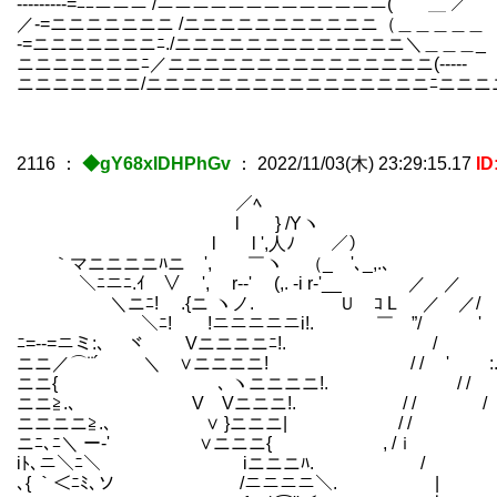
-------‐-=ﾆﾆニニニ /ニニニニニニニニニニニニニ(
／-=ニニニニニニニ /ニニニニニニニニニニニ（
-=ニニニニニニニﾆ./ニニニニニニニニニニニニニ＼＿＿
ニニニニニニニﾆ／ニニニニニニニニニニニニニニニ(-----
ニニニニニニニ/ニニニニニニニニニニニニニニニニﾆニニニ
2116
：
◆gY68xIDHPhGv
：
2022/11/03(木) 23:29:15.17
ID
／ﾍ 
l } /Yヽ ＞
l l ',人ﾉ ／） ／ __V
｀マニニニニﾊニ ', ￣ヽ （_ '､_
＼ﾆニﾆ.ｲ ∨ ', r‐‐' (,. -i
＼ニﾆ! .{ニ ヽノ. Ｕ ｺ L ／ 
＼ﾆ! !ニニニニニi!. ￣ ”/ ' / '
ﾆ=--=ニミ:､ ヾ Vニニニニﾆ!. 
ニニ／⌒¨´ ＼ ∨ニニニニ! / / ' :. 
ニニ{ ､ ヽニニニニ!. / / { 人,,へ ｉ
ニニ≧.､ V Vニニニ!. / / / /{ 
ニニニニ≧.､ ∨ }ニニニ| / / ,' _
ニﾆ､ﾆ＼ ー‐' ∨ニニニ{ , /ｉ / '⌒
iﾄ､ニ＼ﾆ＼ iニニニﾊ. / / .＞ 
､{ ｀＜ﾆﾐ､ソ /ニニニニ＼. | ,'.....／