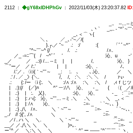
2112
：
◆gY68xIDHPhGv
：
2022/11/03(木) 23:20:37.82
ID
／ )}
_.. -‐…‐-ミ__彡'ﾉ_ノ} _
､丶` _,,.. ‐ ''^ﾟ~￣
_､＜⌒ヽ{ ＼
＼ ､ ／_､‐''~／/{ ＼ .}
}.┌.／ ''~ .: :/ :{ 「ﾞﾞ~^'' ､
''^~￣~^ {/ /. .: /∧. ＼/ ヽ :ヽ.
／_ -=ﾆ⌒{￣/￣~^ﾞﾞ ′ 沁、u ｰ′ ｯ､ ‘,.:.}ﾉ:
_／ ／ ..:{i /… ‐-ミ | | /,
⌒''ー／ ／ /:.′ | | :沁、. ﾉ、 乂ｿ }ﾊ} 
/.′／ . 〈i:i{｀~"''～ _: :. ､ ､.沁、 ／ ＼
.′ / . ／ _〉{＼. /, /, :＼ :＼ ＼ / ｧ
.: {: /ー 〈i {:. ＼ :/∧ :/∧ :＼ :＼ / ,ｨｆ
| .:}:{/ {／}ﾊ ^'' ー:/∧ 沁、 - _ { 〈( ／/i/i
| .:} | :. 乂}、 :沁、 沁、 - _ :⌒ﾆ=-
| .:} |: ハ{: 沁、~"''… ‐-ミ .＼ .＼ ＼ _､＜⌒ ヽ.く
| .:} |: /∧ 沁、 ﾆ=- _ ｀`～､、} ｀`～､、_)ﾊ｀^''ｰイ
| .:} .八 /∧. ＼｀~"''～ _ ﾆ=- _ ｀`～､、 ⌒"''～ ..,
_.ﾉ // :}{‘, ./∧ ＼ ﾆ=- _ ｀`～､、 ___,,
／/ . ハ ＼ ＼. ＼｀~"''～ _ ⌒ﾆ=- _ 
__／ ／.八＼ ＼ ＼ )>｡. ⌒ﾆ=-
ー''^ ／ ＼:＼ ＼ ＼ ｀^'' 