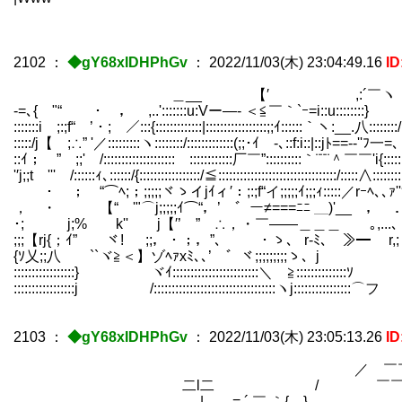
2102
：
◆gY68xIDHPhGv
：
2022/11/03(木) 23:04:49.16
ID
＿__ 【′ ,:´￣ヽ
-=､{ "“ ・ ， ,..':::::::u:Vー―- ＜≦￣｀`ｰ=i::u::::::::}
:::::::i ;:;f“ ’・; ／:::{:::::::::::::|:::::::::::::::::;;ｲ::::::｀ヽ:__
:::::/j【 ;∴” '／:::::::::ヽ::::::::/:::::::::::::(;;･ｲゝ-､::f:i::|::jﾄ==
::ｲ； ” ;;' /::::::::::::::::::::￣::::::::::::厂￣”::::::::::｀¨¨¨＾￣￣'i{::
'′j;;t ''' /::::::ｨ､::::::/{:::::::::::::::::/≦:::::::::::::::::::::::::::::::::/:::::∧::::
・ ； “⌒ﾍ;；;;;;;ヾゝイjｲィ′：;:;f“イ;;;;;ｲ;;;ｨ:::::／r
， ・ 【“ '"⌒j;;;;;ｲ⌒“，’ ゛ー≠===ﾆﾆ ＿)'__
･; j;% k'' j【′’ ” ∴，・￣――＿＿＿ ｡,...､
;;;【rj{；ｲ” ヾ! ;;，・；，”、 ・ゝ、 r-ﾐ､￣≫━ r,;ゝｲ
{ｿ乂;;八 ``ヾ≧＜】ゾﾍｧxﾐ､､’ ゛ヾ;;;;;;;;;ゝ、j '
:::::::::::::::::} ヾｲ::::::::::::::::::::::::＼ ≧:::::::::
:::::::::::::::::j /::::::::::::::::::::::::::::::::::ヽj:::::::::::::
2103
：
◆gY68xIDHPhGv
：
2022/11/03(木) 23:05:13.26
ID
／ ￣￣ ≫=
二l二 / ￣￣￣
|＿ = ´ ￣ ｀{ } ≪