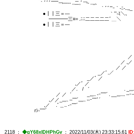
｀ﾞﾞﾞ''''''''￢―-- ..二,ﾞ￢
｀ﾞﾞ'''ｰ｀-ﾆ-.
●┃┃三＝― ｀'''-ﾐ
━━━━三≡= .ﾆﾆ二二二二二ﾞ
●┃┃三＝― 
,／
／ 
／ 
／ 
／ .,
／ .,
／ ,／
／ ／
_／ﾞ.
_／ﾞ ／ _....
,／ﾞ ／ _,,,,.... --
／. / ゛ . _,,,.. -ｰ''''''ﾞﾞﾞ´ __
／ ／゛ _,,,.. -ｰ''''"´ . __,,,.... --ｰ￢'
,／／_,,,.. -‐'''"´,,,,.. --ｰ'''"ﾞ´
,／ .ﾞ＿.. -ｰ'''"´
rｼ‐''''"´
2118
：
◆gY68xIDHPhGv
：
2022/11/03(木) 23:33:15.61
ID