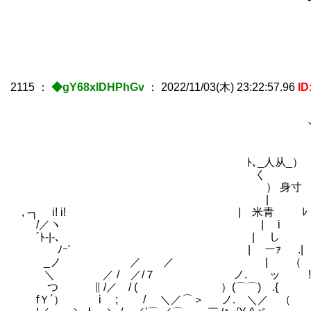
（.() ﾊ_） ///////////////////////乂::::::::
￣ (⌒⌒) ////////////////////////≧=-:ゝ:
＼
2115
：
◆gY68xIDHPhGv
：
2022/11/03(木) 23:22:57.96
ID
ヽ._人_从＿ ノ{ /
〈 > {. は 
| 日穴 { { ぁ } /
ﾄ､_人从_） ﾉ |.至 ﾅ |
く ┌人┐ ! -=ニニニニ=- 
） 身寸 ｌ´ ﾞ| ｶ .|
| ﾀﾞ .i - { _-ニニ
, ‐┐ i! i! | 米青 ﾚ ｰ .〉 /ニ
/／ヽ | i （ _-ニニニニニニ
´ﾄ‐|-､ | し .ﾊ从人ハﾍ {ニニニニニニ
ﾉｰ' | ーｧ .| 〈ニニニニニニ
_ノ ／ ／ | （ | ＼ニニニニニ
＼ ／ / ／/７ ノ. ッ ! )ニニニニ
つ ∥ /／ / ( ）(⌒⌒) .{ ／_
fＹ´） i ; / ＼／⌒＞ ノ. ＼／ （