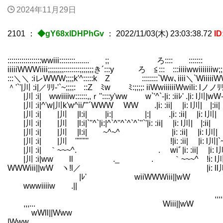
2024年11月29日
2101
：
◆gY68xIDHPhGv
：
2022/11/03(木) 23:03:38.72
ID
:::::::::::::::::wwiii::::::::....... ;;ゝ ろ:::: :::::::
iiiiiWWWiiii;;;;;;;;::::::::;;;;;;;き´:::y ろ ≦::: :::iiiiwwiiiiiiiw;;;;;;
:::＼＼ :iレWWW;;;;k'^:::::k Z ゝ::::::::`Ww､iiii＼`WiiiiiWWW
＾'`'|川 :i|／ﾘﾘ-'`~;;;;: ::Z ﾐw ﾐ:;;;;: iiWwiiiiiiWwili: lノノﾘﾘ
|川 :i| wwiiiiw::::::,,ｒ''::::y'ww w`'^`-|i: :iiﾚ' .|i: l川|wW-
|川 :i|^'w|川k'w^ii/'"´WWW WW .|i: :ii| |i: l川| |:ii|
|川 :i| |川 |l:i| |i:| |:| .|i: :ii| |i: l川| |
|川 :i| |川 |l:i|`''^`|i:|^`^''^`^`^`''`'|i: :ii| |i: l川| |:ii| 
|川 :i| |川 |l:i| ~^~^ |i: :ii| |i: l川| |:
|川 :i| |川 ''"''''' !|i: :ii| |i: l川|`~^~^ !
|川 :i| ｀~~~^. . wiﾞ|i: :ii| |i: l川| |ﾚ '
|川 :i|ww ll ._ . ｀~~~^ !i: l川| 
WWWiii||wW ヽ!l／ |i: ll川|ii||／
|ﾚ' wiiWWWiii||wW |ﾚ'
wwwiiiiw .||
,,,,,,
,,,... Wiii||wW "
wWll||Www
|Www