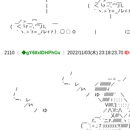
i _／＞__冖__ __ ∨ .／.ゝ==
| ( ＜ └ｧ --'､冖,l l､ ヽ ／
| ｀ヽ.＞`r＝_ﾉレｨ ｧ ） ◯ 〇
| ／ニニニニ _／＞_
_／＞__冖__ __ ( ＜ └ｧ
( ＜ └ｧ --'､冖,l l､ ｀ヽ.
｀ヽ.＞`r＝_ﾉレｨ ｧ ） ◯ 〇 Ｏ | /ニ
2110
：
◆gY68xIDHPhGv
：
2022/11/03(木) 23:18:23.70
ID
-―――
/ -=ミ／ 
/ ---＜＿ ／ ― ／ 
`ー‐ レ ／ /////////／ 
/ ／ﾚﾍ //////////
/ ノ ゆ //////// '
`ー‐ レ ＼//////ｉ: : : : ＼
／ﾚﾍ V////,'|: : : : : : |
ノ ゆ ／八'//::八 `､ ＼: | | |
__. 乂///＼／∧: : ＼ : l 人 八:
__ /:､ ｀¨ニｱ..///////,ヽ : 
{ `:＜,:７:i:i:i:i:i:i:Y////// 