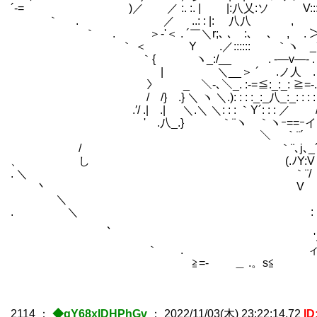
´-= )／ ／ :. :. | |:八乂:ソ V:::ソ : |
｀ . ／ ..: : |: 八八 , ノ / |:. :/:.
｀ . ＞-'＜ . ´￣＼r;､ ､ :､ ､ ,
｀ ＜ Y .／:::::: ｀ヽ _´>´ ｀
｀{ ヽ_:/__ . -―v―- 
| ＼__＞ ´ .ノ人ゝ. ｀ ＜ 
〉 _ ＼-､＼_. :-=≦:_:_: ≧=-. 
/ /} .} ＼ ヽ ＼.): : : :_:_八_:_: : : : ゝ-く
.′/ .| .| ＼.＼ ＼: : : ｀Y´: : : ／ / 
ゝ' .八_.} ｀¨ヽ ｀ヽｰ==ｰイ(
＼ ｀¨´ }ﾉ
/ ｀¨､j､_´
、 し (.ﾉY:V
. ＼ ｀¨/
丶 V
＼ {
. ＼ :
､
'. .
｀ . ィ＞ 
≧=- ＿ .。s≦ ≧=--
2114
：
◆gY68xIDHPhGv
：
2022/11/03(木) 23:22:14.72
ID