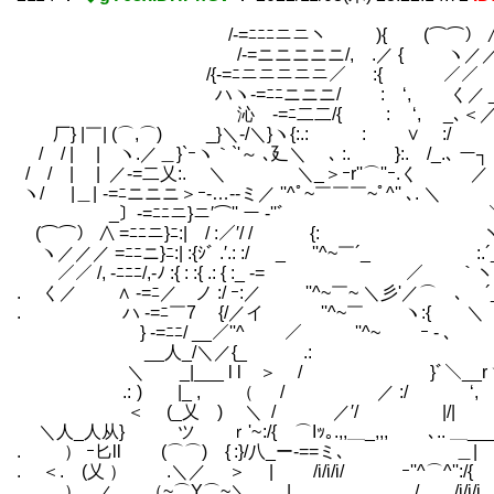
/‐=ﾆﾆﾆニニヽ ){ (⌒⌒） 
/‐=ニニニニニ/, .／ { ヽ／／／ 
/{‐=ﾆニニニニニ／ :{ ／／
ハヽ‐=ﾆﾆニニニ/ : ‘, く／ _
沁 ‐=ﾆ二二/{ : ‘, _､＜
厂} |￣| (⌒,⌒) _}＼-/＼}ヽ{:.:
/ / | | ヽ.／ ＿}`ｰヽ｀`'～ ､廴＼ ､ :. }:. /_.､ ー┐
/ / | | ／-=二乂:. ＼ ＼_＞ｰr''
ヽ/ |＿| ‐=ﾆニニニ＞ｰ‐…‐-ミ／
_〕‐=ﾆﾆニ}ニ′⌒'
(⌒⌒） ∧ =ﾆﾆニ}ﾆ:| / :／′/ /
ヽ／／／ =ﾆﾆニ}ﾆ:| :{ｼﾞ .′.: :/ _ '
／／ /, ‐ﾆﾆﾆ/,-ﾉ :{ : :{ .: { :_ -
. く／ ∧ -=ﾆ／ ノ :/ ｰ:／ ''^~￣~ ＼彡'／
. ハ -=ﾆ￣7 {/／イ ''^~￣ ヽ:{ ＼ :/∧
} -=ﾆﾆ/ __／''^ ／ ''^~￣ ｰ - ､
__人_/＼／{_ .: ヽ /∧ :. 
＼ _|___ l l ＞ / }ﾞ＼__rヽ : 
.: ) |_ , （ / ／ :/ ‘, }: ‘,
＜ (_乂 ) ＼ / ／′/ |/| }: ‘, 
＼人_人从} ツ ｒ'~ :/{ ⌒Iｯ｡.,,＿_,,, ､.. ＿___,,
. ） ｰ匕ll (⌒⌒) { :}/八_ー-==ミ､ ＿| .:/ }
. ＜. (乂 ） .＼／ ＞ | /i/i/i/ ｰ''^⌒^'':/{ ハｉ|: 
. ） ∠_ （~⌒Y⌒~＼ |､ / /i/i/i ／∨ ｀¨ ／/八∧ .:::