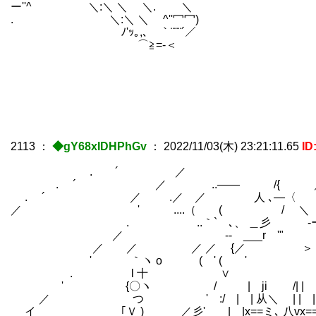
ー''^ ＼:＼ ＼ ＼. ＼ 沁
. ＼:＼ ＼ ^''冖冖
ﾉ'ｯ｡,､ ｀¨¨¨´／ ／ ⌒ヽ 
⌒≧=-＜ ( / じ | ⌒ヽ
{ | .′ :{ | { 
/∧ (_.ﾉ | | ‘, . . { .
/∧ じ ‘, . . .乂 . . . . 
/∧ ‘, . . . . . . . . .
2113
：
◆gY68xIDHPhGv
：
2022/11/03(木) 23:21:11.65
ID
. ´ ／ ＼
. ´ ／ ..―― /{ 
. ´ ／ .／ ／ 人 ､―
／ ' ....（ ( / ＼ ヽ
. ..｀` ､、 ＿彡 -ー
／ -‐ ___r '" ＿ ｀`丶､)
／ ／ ／ ／ {／ ＞ ＼ 
' ｀ヽ o ( ' ( ' 
. l 十 ∨ ', (
' {〇ヽ / | ji /| | | |V
／ つ ' :/ | | 从＼ | | |＿| 
イ ｢Ｖ ) ／彡' | |x==ミ､ 八vx===ミ ∨: