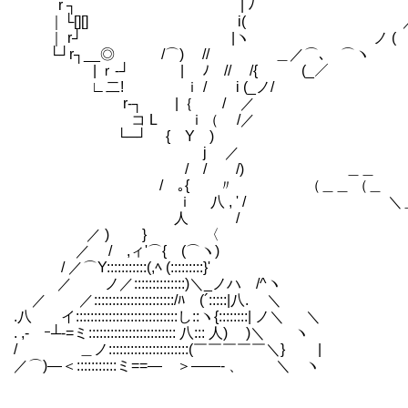
r ┐ | ﾉ
｜└[][] i( ／
｜ r┘ |ヽ ノ (
└┘r┐__◎ /⌒) // ＿／⌒､ ⌒ヽ
| ｒ‐┘ | ﾉ // /{ (_／ ￣￣
∟二! ｉ / i (_ノ/
r‐┐ |｛ / ／
コ L ｉ（ /／ や「仕
└─┘ { Y )
j ／
/ / /) ＿＿
/ ｡{ 〃 （＿＿ （＿
ｉ 八 , ' / ＼＿) /
人 / 
／ ) } 〈 
／ / ,ィ'⌒{ (⌒
/ ／⌒Y:::::::::::(,ﾍ (::
／ ノ／::::::::::::::)＼_
／ ／::::::::::::::::::::::/ﾊ (´:
.八 イ::::::::::::::::::::::::::::し::
. ,-ゝｰ┴-=ミ:::::::::::::::::::::::: 八::: 人) )＼ ヽ
/ ＿ノ::::::::::::::::::::::(￣￣￣￣￣＼} |
／⌒)―＜:::::::::::ミ==― ＞――- 、 ＼ ヽ