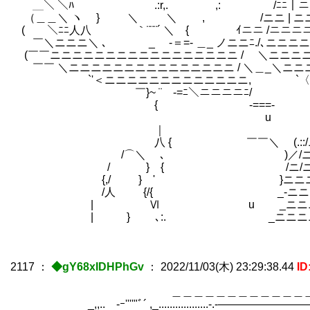
＿＼ ＼ﾊ .:r,. ,: /ﾆﾆ｜ニニ
（＿＿＼ ヽ } ＼ ＼ , /ニニ | 
(￣￣＼ﾆﾆ人八 ｀¨¨¨´ ＼ { ｲニニ /ニ
￣＼ニニニ＼ ､ _ -＝=- ＿_ ノニニﾆ./､
(￣￣ニニニニニニニニニニニニニニニニニ / 
￣￣ ＼ニニニニニニニニニニニニニニニ / ＼＿_
`'＜ニニニニニニニニニニニニニ, `
￣}~ ¨ -=ﾆ＼ニニニニﾆ/ 
{ -===- { /ニ
u /ニニニニニニ
｜ ):ヽ／ニニニニニ
八 { ￣￣＼ (.::/ニニニニ
/⌒＼ ､ )／/ニニニニニニ
/ } { /ニ/ニニニニニニ
{,/ } ' }ニニニニニニニ
/人 {/{ _-ニニニニニニ
| Ⅵ u _ニニニニニニニ
| } ､:. _ニニニニニニニニ
2117
：
◆gY68xIDHPhGv
：
2022/11/03(木) 23:29:38.44
ID
＿＿＿＿＿＿＿＿＿＿＿＿＿＿＿＿
_,,.. -ｰ''''"ﾞ´ ,_..................-.-――――――