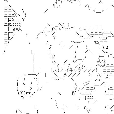
ﾆﾍ ,{ニ/ ⌒''＜ニヽ 人 ..::＞ ,
ニ ﾍ /j_ノ ｀ ＜}.. ＼ /
ニニ＼ ', ／ ｀ ＜__＞ ´
ニニxXヽ } ／ 
ニ}ﾆＸ: : :.
ニ|/:､: : : :} ＼＿_)＼/ ( ＿
ニ|ニ≧=人 ／ )＼ ＞'"~~~"'' ミ-ﾆニニニニ- _ .
ニ|ﾆﾆ／ ､ ／^＼⌒／ ＼ ＼ニニニr
ニ|:／ ／ )' ''"~~~"'' ＼ニ(￣￣＼ 
ニ/ / / ／ ''"~~~"'' ﾏﾆ(￣
ﾆ' ∥ ／ ／ / } ＼ }ﾆ.(￣
/ | | | / /^＼ ＼ﾆ￣￣＼ } ー
| | |./ / / }― /⌒ニニ
| 八 ／ /／￣{ 从∧{ニニニニ /
| ⌒r' ⌒７ ／)l八 ｨｩﾗ从ニニニﾆ 
| | | 八 ( ／ イ斗ャラ^／／／{__|ニニニ /＿
，=-一━z’ | ＼ 从 ／／／ 〉 八⌒ヽニ /ニ
,' / て '"~~"'ヽ ＼ _ ノ / '⌒ 
j ∧__ﾉ { ' 〈 （＞ .,＿ ／}' /-
} ツ ,j / ∨ ) ／ ニニ/ /ニニニ-
( Y )♥ ♥.ノ ＼ }V -ニニ / /ニニ
'Y ⌒゛ ､ { {-ﾆﾆﾆ, _-ニニニ
`､ 〈ﾆ ／ _-ニニニニニニ
| `､ ＼ `､ y /ニ／ニニニニニ
( ＼ _ { `､ ∨ /ﾆﾆ'ニ