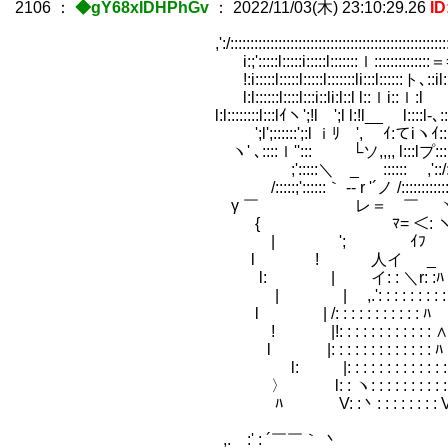
2106
：
◆gY68xIDHPhGv
：
2022/11/03(木) 23:10:29.26
ID
,':/:::::::::::::::::::::::::::::::::::::::::::::::::::::::::
i:;':::::l:::::i:::::l:::::::ｌ::::::::::::::＝=:::::::
!:i:::::l:::::l:::::l:::::::li:::l::::::ト､::il::::l::::
l:l::::::l::::l:::i::li:l::l l::ｌi::ｌ:l l:::l:::
l:l::::::::l:::lｲヽ';!l ';l l:!l__ 
';l';::::::';:l ｉﾘ ', ｲ:てiヽｲ:::ｌ l::
ヽ' ､::::ｌ''::: └ソ,,,, l:::lプ
;':::::＼ _ :::::: ,'::/::::::::::
/:::::;'::::::｀ ‐- r '´ノ /:::::
γ ￣ レ＝ ￣ 
{ ﾏ= ＜: ヽ
| '; ｲﾌ ` 
l ! 人イ _ v.
l: | イ: : ＼r: :ﾊ 
| | ,.': : : : : : : :
l | /: : : : : : : : : : : ﾊ 
! |!: : : : : : : : : 
l |: : : : : : : : : : : : :
l: |: : : : : : : : : : : : :
〉 l: : ヽ: : : : : : : : : : 
ﾊ V: :丶: : : : : : : :
,. :' : ´￣￣｀ 丶