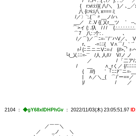
/ /.:rﾍ : .{ ､/／ }: . .／ ／ }
{ r:vi:i:i}{ 八/＼ }／ ､_／x=＝ミ､{:i:i:
八 {i:ﾊi:i八 x===ミ _ノ//ハ Ⅵ
/／〉¨:.{⌒〃__ノ/ハ 乂r__ツ / / 
__／ /: .V {{ 乂r__ツ ' --､ / /ノィ /:
⌒>イ {: .圦 / / / {.:.:.:.:.:.:.:.:.＼ u 
⌒7 八: :个: . ､ __ ノ
/／⌒)／⌒ﾆ=-¨¨/¨¨ハV／､ V¨{ﾆ
r､ _ -=ﾆﾆ{ V∧⌒/_｀¨´ {⌒人v
r┘{ﾆニニニVﾆ=-/ {//>､ﾟ r‐ヘ }└
└t_乂ﾆﾆ=-¨¨ /人 人//ﾉ V/ノ
／ / 「二ア/ニ><ニ「人
/ __ ∧_rく／ {/ﾆﾆﾆﾆ< ﾆ
{ ///} ' 「ﾆﾆｱ¨¨ニ=-__-=ﾆ＼_/⌒
| ∧／＼_{ ⌒/`ー==／ ＼⌒＼_
|/ / ／ 
2104
：
◆gY68xIDHPhGv
：
2022/11/03(木) 23:05:51.97
ID
／￣￣＼
／ _ノ ＼ や「人気には