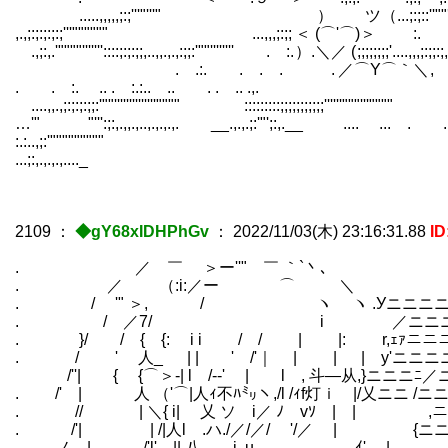
.....,,,,,;:;'''"'''" ） ツ（...;:;::''""''''" .,,,......,,,,,;:;
,.,;:;:;:;:;'''"""""" ...,,,;:;; ＜ (⌒'⌒)＞ :. ......,,_,,,...;:;::''""''''"
.,;:,.'""""'''''''::::;:;:;;,..,,.,.,:;;:'""'''''''' . :. ）.＼／ ( ;;;;;;;;'
. .:. . . . . ／⌒Y⌒｀＼ , ""'''''''''::::.""'''''
. . :. .. . :.:.. .. . . .. .,. .....,
....,,.,;:;:;:;;:'""''''''''''''''"""" :::::::::;;;;;;;;;;;''''''"""'''"""
…'" "''':;:,.,,.,..,.,.,.,. __.,.,.;:'"';:,.__ 
:.:..,;:'""""""""" 
...;:,.,.,.,...._
2109
：
◆gY68xIDHPhGv
：
2022/11/03(木) 23:16:31.88
ID
. ／ ￣ ＞ー''" ￣ ｀`丶､
. ／ （:i:／ー ⌒ ＼
. / '" ＞, / ヽ ヽ .Уニニニニ
. / ／7/ i ／ニニニニニ
. }/ / { {: i i / / | |: ゝr,ｪｧニニニ
. / ' 人_ | | ' /'｜ | | | y'ニニニニﾆ＞
/''| { {⌒＞-| l /--' | l , 斗―
. /' | 人 （'⌒|人ｨ不ﾊ㍉ヽ,/l /ｨf灯ｉ |/乂ニニ 
. // | ＼{ i| 乂 ソ i／ ﾉ vｿ | | 
. /'| | /|人l .ハ./／/／/ '/／ | {ニ
. ノ | /'l' || 八 i .u _ , ｲ' | 