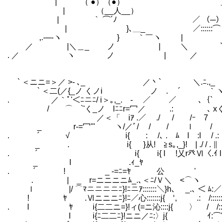
| （ ●）（●） ＿＿
| （__人__） ／＼ ／＼ 
| ｀ ⌒´ﾉ ／ （─） （
| }､＿_ ／::::::⌒（__人__）
,.-─‐ヽ } ｀￣ヽ | |r┬-
／ |＼＿_ ノ | ＼ `ー
. ／ ヽ ノ |
` ＜ニニ=＞／ >- ､_ ／丶` ＼.ﾆ.,_ 
` ＜二(／{_ノ くノi ノ . ´ ｀ヽ >
. ／｀ﾟ'＜ﾆニﾆ/ i＞｡,_. - ／ ／
/ ⌒ `'く_ノ lﾆﾆr=冖／ .: 
／＜「 iｱ .／ ./ / /ｰ 7 :.
_ r‐=冖'" ヽ/／ﾞ/ / / ｌ / }! 
. ´ √ i{ : /､ . ﾑ l :l / .:
_ . i{ }从! ≧s｡,_}! | ./ / 
. ´ i{ i{ l !乂r癶Ⅵ〈.ｲ l
_ l .ｨ_ﾔ ィ弋rナ¨ﾌ ! V/
. ´ ! _ -=ﾆ=ﾔ 公 ' / N
. | _ r=ニニニニﾑ_.､＜ﾆ/
ｌ |/ ⌒ﾏニニニニﾆ}!ﾆニｱ:::::::＼}h､ _.､ ＜
! ﾔ .Ⅵニニニﾆ}!ﾆ／心:::::::j{ ‘, .: /
. l ﾔ i{二二ニ=}!ィ(=ニ沁::::j{ 〉 / /:::::::
l i{ﾆ二二ﾆ}!ニニ／ﾆ:〉j{ ｲ:⌒',::::|