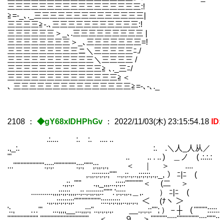
三三三三三三三三三三三三三三三三三:!
≧=-_､._三三三三三三三三三三三三三三|
三三三三≧-.､三三三三三三三三三三三:! 
三三三三三三＞_､.三三三三三三三三三 | `
三三三三三三三三＞_､三三三三三三三
三三三三三三三三三ニ＼三三三三三
三三三三三三三三三三三＼三三三三
三三三三三三三三三三三三≧ ､._
三三三三三三三三三三三三三三≧
､ 三三三三三三三三三三三三三三三≧=-､
2108
：
◆gY68xIDHPhGv
：
2022/11/03(木) 23:15:54.18
ID
.:.... :. :. .... .. 
.,_:. :. .＼人_人
'" .. .. . .. ) ＿ノ ( .:.:.:
...'''"'''''''''''''''':;:;:'''""''''"":;:;''"'';:;,.,., ＜ ｜ ＞ ....
,.,;:;:;:;:;'''"..,.;:.,..,;:;:;
.,;:,.'"" .,,_,,,...;:;::''""''''"＜ (二 ＞ .,,
...........,,,;:;;:;,,,..;:.;:;;:;;::''"".';:;:
.,,.,;:;:;:;;:'""''""'''''''::::;:;:;;,..,,.,., ＜ (ﾅヽ 
':., …'" ...,,,,__...,,;:;''..,.,.,.,. __.,.,.;:'"'; ）－┼ ( ''''
''''"""'''"""".""""""""'''''"""""" ＜ .９ ＞ ''''''''''':;:;:'''""''''"":;:;''