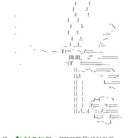
l !
l .!
. l !
l .!
. l l. ´＼
. l !. _ ,,.｀
l .!. .‐~
、 ＿ｌ＿l_ ,'::..
. ｀ ｰ- --‐ l| |￢｀ ｰ-_ﾉ::::::... ....
[ll| |ll]_ ,;'" .､:::::::::::::
. ｰ| |l' !:::::::::::;;;;;.... 、
| | . ＿~ｰ､_:::::::::;;;＼
| |./| ~ゝ:::::;;=
| | | l､...:::::::
| | | ^ｰ-
| | |
| | | _,r-‐(⌒｀ヽ
| | | ,ｿ;;::: ゝ;;:::::
| | ､!_ .{｀:: . ﾉ_;;::::::::
L;_:: ﾉ;;;::: .
~ ｰ ､_i