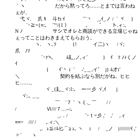
｀ヽ だから黙ってろ……とまでは言わね
ぇが、
弋ヾ. 爪 ｷ 斗ﾓt ｲ ￣´`¨丶 _,ｲ_ノ / ｀ヾ }
`ｰ≧={≡:､ ´"'/{ﾐ ） ､ ﾞ ト.ィ:､
N ﾉ サシでオレと商談ができる立場じゃね
ぇってことはわきまえてもらおう。
ヽ. ヽ､ｿ {! イ二)ヽ /ヾ;
爪 ﾉｿ
`ｰｧ'ﾍ、 ﾑ廴,ノ,ィ´ } ｲ ｿ ﾉｨくノ
ｲ
{ ｲ`丶 i ｀ゞ-'_＿,イﾞゝj} ﾑ才i´
＼ 契約を結ぶなら別だがね。ヒヒ
ヒ……。
ヾ _{廴_ヾ:ﾐ:､ゞー一彡 ヾ,ｲ j
ヾ:.､ _＿
￣ ¨７｀ヽミ._ ￣ / /
/ Ⅵ////７…‐-:､
_.．/ `ｰｔ=彡 ,′ ,′ ,ィ
≡≡=ゝ//// / ,.ィ;＼
,．ｭ≦//ﾑ匕⌒≧ｭ､ ヽ i / _ノ |/////////ｲ ,′
〃´ ヽ