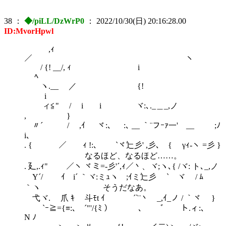
38
：
◆/piLL/DzWrP0
：
2022/10/30(日) 20:16:28.00
ID:MvorHpwl
,ｨ
／ ヽ
/ {! __/, ｨ i
ﾍ
ヽ.__ ／ {!
i
ィ≦" / i i ヾ:､._＿_,ノ
, }
〃´ / ,ｲ ヾ:､ :､ __ ｀¨フｰｧ一' __ ;ﾉ
i､
. { ／ ｨ !:､ `ヾ辷彡' ,彡､ { γｨ-ヽ =彡 }
なるほど、なるほど……。
. 廴,.ｨ" ／ヽ ヾミ=-彡'´,ｨ／丶、ヾ;ヽ､{ /ヾ: ト､_,ノ
Y´/ ｲ i´ ｀ヾ:ミｭヽ ;ｲミ辷彡 ` ヾ / ﾑ
｀ヽ そうだなあ。
弋ヾ. 爪 ｷ 斗ﾓt ｲ ￣´`¨丶 _,ｲ_ノ / ｀ヾ }
`ｰ≧={≡:､ ´"'/{ﾐ ） ､ ﾞ ト.ィ:､
N ﾉ