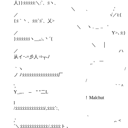
人}}:i:i:i:i:i:＼:`、:iヽ、
＼ 、 ,'
／ √／i:{
{:i｀丶、:i:i:`:i`、乂>
＼ ヽ . ＿ .. '
／ Υ>､:i:}
}:i:i:i:i:i:iヽ__,,:､丶´{
＼ │
／ ハ
从イｰ‐=彡人⇒┬‐ﾉ
,. ' ￣
｀ヽ /
ノ ﾉ:i:i:i:i:i:i:i:i:i:i:i:i:i:i:i:i厂
/
', ｀¨＾
Υ_,,.. -‐ '' "二L
! Malchut
l
/:i:i:i:i:i:i:i:i:i:i:i:i:i/,:i:i:i:`:、
、
,' ,､＜
´＼:i:i:i:i:i:i:i:i:i:i:i:i:/,:i:i:i:i:ト ､