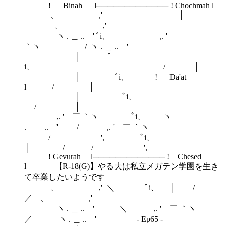
! Binah l───────────── ! Chochmah l
、 ,' │
、 ,'
ヽ . ＿ .. ' ﾞi、 ,. '
｀ヽ / ヽ . ＿ .. '
│ ﾞ
i、 / │
│ ﾞi、 ! Da'at
l / │
│ ﾞi、
/ │
,. ' ￣ ｀ヽ ﾞi、 ヽ
. .. ' / ,. ' ￣ ｀ヽ
/ ', ﾞi、
│ / / ',
! Gevurah l───────────── ! Chesed
l 【R-18(G)】やる夫は私立メガテン学園を生き
て卒業したいようです
、 ,' ＼ ﾞi、 │ /
／ 、 ,'
ヽ . ＿ .. ' ＼ ,. ' ￣ ｀ヽ
／ ヽ . ＿ .. ' - Ep65 -