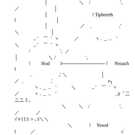
│ ＼ / ',
／ │
│ ! Tiphereth
l │
│ ／ 、 ,'
＼ │
,. ' ￣ ｀ヽ ／ ヽ . ＿ .. '
＼ ,. ' ￣ ｀ヽ
/ ', ／
│ ＼ / ',
! Hod l───────────── ! Nezach
l
、 ,' ＼ │
／ 、 ,' r┐
ヽ . ＿ .. ' ＼ ,. ' ￣ ｀ヽ
／ ヽ . ＿ .. ' _|r「二
ニニミ､
＼ ＼ / ',
／ ／
√∨{{:i:＞､:i＼＼
＼ ! Yesod
l ／ √