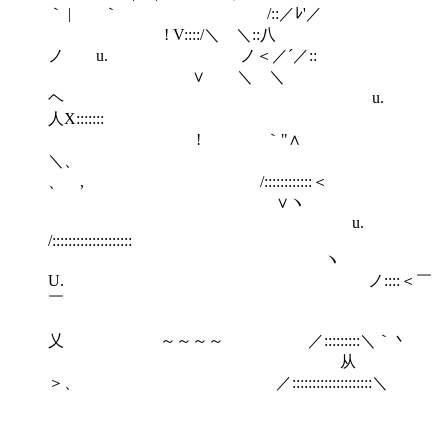
｀ | ｀ /::／ﾚ'／
! V::::/＼ ＼::八
ノ u. ノ＜／´／::
∨ ＼ ＼
ヘ u.
人X:::::::
! ｀"∧
＼、
、 , /::::::::::::＜
∨ヽ
u.
/::::::::::::::::::::
ヽ
U. ノ::::＜￣
￣
乂 ～～～～ ／:::::::::＼｀丶
从
＞、 ／::::::::::::::::::::＼