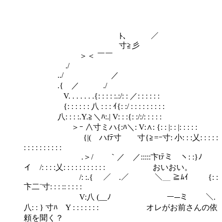
ﾄ､ ／
寸≧彡
＞＜ ￣￣
./
../ ／
.{ ／ ./
V. . . . . . .{: : : : :.:/: : ／: : : : : :
{: : : : : : 八 : : : ｲ{: :/ : : : : : : : : :
八: : : :.Y.≧＼ﾊ:.| V: : :{: :/:/: : : : :
＞ｰ ∧寸ミハ{:ﾊ＼: V:∧: {: : |: : |: : : : :
{|( ハfﾃ寸 寸{≧=ｰ寸: 小: : :乂: : : : :
: : : : : : : : : :
.＞/ ｀／ ／:::::卞tﾃミ ヽ: :}ﾉ
イ /: : : :乂: : : : : : : : : : : おいおい。
/: :.{ ／ .／ ＼＿ ≧ﾑｲ {: :
卞二¨寸: : : :: : : : :
V:八 (__ﾉ ー─ミ ＼.
八: : } 寸ﾊ Y : : : : : : : オレがお前さんの依
頼を聞く？