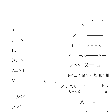
,ー― 、
＜
＞ 、
／ _ ――――
、 ヽ
i ／ ＞＝＝＜
L≧、|
ｲ ／:::ハ::::::::::::∧::::
＞、ヽ
| ／:VV＿乂:::::| | ,」
∧:::ヽ |
ﾚイ:::|く笊ﾊ ヽ弋 '笊ﾊ 川
V ぐ……。
／ 川::八 ¨¨ j ¨¨ ﾚ' |ﾌ
いへ乂 u
彡シ´
乂 --
ノ＜´