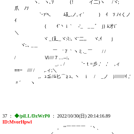
ヽ. ヽ､ｿ {! イ二)ヽ /ヾ;
爪 ﾉｿ
`ｰｧ'ﾍ、 ﾑ廴,ノ,ィ´ } ｲ ｿ ﾉｨくノ
ｲ
{ ｲ`丶 i ｀ゞ-'_ _＿ﾞゝj} ﾑ才i´
＼
ヾ _{廴_ヾ:ﾐ:､ヾ¨二,, ヾ,ｲ j
ヾ:.､ _＿
￣ ¨７｀ヽミ._ ￣ / /
/ Ⅵ////７…‐-:､
_.．/ `ｰｔ=彡 ,′ ,′ ,ィ
≡≡=ゝ//// / ,.ィ;＼
,．ｭ≦//ﾑ匕⌒≧ｭ､ ヽ i / _ノ |/////////ｲ ,′
〃´ ヽ
37
：
◆/piLL/DzWrP0
：
2022/10/30(日) 20:14:16.89
ID:MvorHpwl
, '"￣￣￣￣ ¨丶、
／ ＼ ＿,,