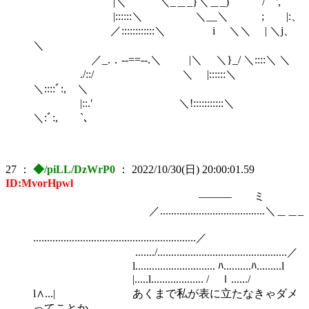
|＼ ＼_＿_}＼＿_) / ',
|::::::＼ ＼__＼ ; |:、
／::::::::::::＼ i ＼＼ | ＼j、
＼
／_.．-‐==‐-.＼ |＼ ＼}_/ ＼::::＼ ＼
./::/ ＼ |::::::＼
＼::::ﾞ:, ＼
|::.′ ＼!:::::::::::＼
＼:ﾞ:, `､
27
：
◆/piLL/DzWrP0
：
2022/10/30(日) 20:00:01.59
ID:MvorHpwl
――― ミ
／......................................＼＿＿_
...........................................................／
......./...............................................／
l............................. ﾊ..........ﾊ.........l
|.....l................... / ｌ....../
l∧...| あくまで私が表に立たなきゃダメ
ってことか。