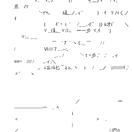
ヽ. ヽ､ｿ {! イ二)ヽ /ヾ;
爪 ﾉｿ
`ｰｧ'ﾍ、 ﾑ廴,ノ,ィ´ } ｲ ｿ ﾉｨくノ
ｲ
{ ｲ`丶 i ｀ゞ-'_＿,イﾞゝj} ﾑ才i´ ＼
ヾ _{廴_ヾ:ﾐ:､ゞー一彡 ヾ,ｲ j
ヾ:.､ _＿
￣ ¨７｀ヽミ._ ￣ / /
/ Ⅵ////７…‐-:､
_.．/ `ｰｔ=彡 ,′ ,′ ,ィ
≡≡=ゝ//// / ,.ィ;＼
,．ｭ≦//ﾑ匕⌒≧ｭ､ ヽ i / _ノ |/////////ｲ ,′
〃´ ヽ
／ ー
――――――一 、ﾍ
i
＜ ＞ゝ、
|
／ | |巴ﾊ