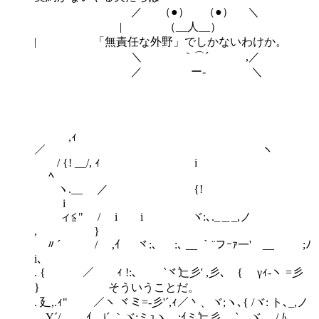
／ （●） （●） ＼
| （__人__）
| 「無責任な外野」でしかないわけか。
＼ ｀⌒´ ,／
／ ー‐ ＼
,ｨ
／ ヽ
/ {! __/, ｨ i
ﾍ
ヽ.__ ／ {!
i
ィ≦" / i i ヾ:､._＿_,ノ
, }
〃´ / ,ｲ ヾ:､ :､ __ ｀¨フｰｧ一' __ ;ﾉ
i､
. { ／ ｨ !:､ `ヾ辷彡' ,彡､ { γｨ-ヽ =彡
} そういうことだ。
. 廴,.ｨ" ／ヽ ヾミ=-彡'´,ｨ／丶、ヾ;ヽ､{ /ヾ: ト､_,ノ
Y´/ ｲ i´ ｀ヾ:ミｭヽ ;ｲミ辷彡 ` ヾ / ﾑ