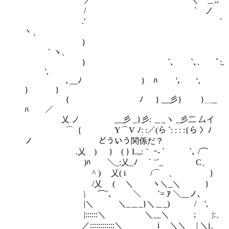
/ ` ノ
.′ ｀
丶、
}
｀ヽ、
} `､ `､. ﾞ:,
',
､__ﾉ } ﾊ '， ‘,
} }
{ ﾉ } __彡} }＿_
ﾊ ／
乂 ノ __彡 _}彡: ＿_ヽ _彡二 厶イ
⌒｛ Y⌒V ﾉ: :／(ら `: : : :{ら 〉ﾉ
ノ どういう関係だ？
.乂 ) } ( } L,,:｀ ｰ‐ ´ `､ /⌒
)ﾊ ＼_:乂_ﾉ ｀¨´_ C、
^ ) 乂( i /⌒ゝ、 }
/乂 ( ＼ ヽ＼_＼ }
| ⌒`、 ＼ `= ｱ ＼__ノ、
|＼ ＼_＿_}＼＿_) / ',
|::::::＼ ＼__＼ ; |:、
／::::::::::::＼ i ＼＼ | ＼j、