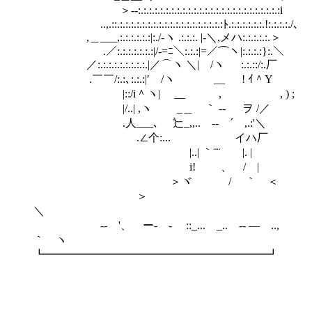
＞‐-:.:.:.:.:.:.:.:.:.:.:.:.:.:.:.:.:.:.:.:.:.:.:.:.:.:i
..,.::.:.:.:.:.:.:.:.:.:.:.:.:.:.:.:.:.:.:.:ﾄ.:.:.:.:.:.:.!:.:.:.:./､
,＿___,:.:.:.:.:.:|:./‐ヽ .:.:.:. |-＼,メハ:.:.:.:.:.＞
.／:.:.:.:.:.:.:|/-=ﾆ＼:.:.:|=／⌒ヽ|:.:.:.:}:.＼
／:.:.:.:.:.:.:.:.:.|／⌒ヽ ＼| /ヽ :.:.::/:.厂
.￣￣/:.:､:.:.:|′ /ヽ __ ! ｲ＾Y
|::/i＾ヽ| __ , , ) ;
|/..| ,ヽ _＿ ｀ -‐ ヲ /／
.人___､ 辷_,,.. -‐ ´ ,.:'＼
.∠个:... イハ厂
|..| ｀¨¨ |. |
i! 、 / |
＞ヾ / ｀ ＜
＞
＼
-‐ '、 ー- - ::_... _.. -‐ ― ..,
｀ ヽ
┗━━━━━━━━━━━━━━━━━━━━┛