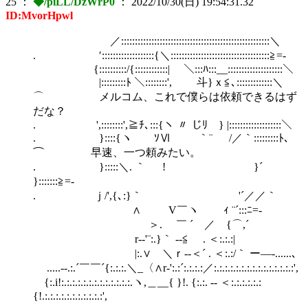
25
：
◆/piLL/DzWrP0
：
2022/10/30(日) 19:54:31.32
ID:MvorHpwl
／::::::::::::::::::::::::::::::::::::::::::::::::::::::＼
. ′:::::::::::::::::::{＼::::::::::::::::::::::::::::::::::::≧=‐
{::::::::::/{::::::::::::| ＼:::ﾊ:::__::::::::::::::::::::＼
|:::::::::ﾄ ＼::::::::', 斗}ｘ≦､:::::::::::::＼
⌒ メルコム、これで僕らは依頼できるはず
だな？
. ',::::::::',≧ﾁ､:::{ヽ 〃 じﾘ } |:::::::::::::::::::＼
. }::::{ヽ ゞｿⅥ ｀¨ /／｀:::::::::ﾄ､
⌒ 早速、一つ頼みたい。
. }:::::＼. ｀ ! }´
}:::::::≧=‐
. ｊ/',{､:}｀ '´／／｀
∧ V￣ヽ ｨ ¨´:::ﾆ=‐
＞. ￣ ´ ／ {⌒,´
r-‐'¨:.}｀ ‐‐≦ . ＜:.:.:|
|:.∨ ＼ｒ‐‐＜´ . ＜:.:/｀ ー―-......､
.....-‐.:.´￣￣´{:.:.:.＼_〈∧r‐':.:´:.:.:.:／:.:.:.:.:.:.:.:.:.:.:.:.:.:.:',
{:.i!:.:.:.:.:.:.:.:.:.:.:.:.:.ヽ,＿__{ }!. {:.:. -‐ ＜:.:.:.:.:.:
{!.:.:.:.:.:.:.:.:.:.:.:',