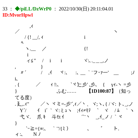
33
：
◆/piLL/DzWrP0
：
2022/10/30(日) 20:11:04.01
ID:MvorHpwl
,ｨ
／ ヽ
/ {! __/, ｨ i
ﾍ
ヽ.__ ／ {!
i
ィ≦" / i i ヾ:､._＿_,ノ
, }
〃´ / ,ｲ ヾ:､ :､ __ ｀¨フｰｧ一' __ ;ﾉ
i､
. { ／ ｨ !:､ `ヾ辷彡' ,彡､ { γｨ-ヽ =彡
} ふむ……
【1D100:87】
（知っ
てる度）
. 廴,.ｨ" ／ヽ ヾミ=-彡'´,ｨ／丶、ヾ;ヽ､{ /ヾ: ト､_,ノ
Y´/ ｲ i´ ｀ヾ:ミｭヽ ;ｲｨ≠ﾓﾃ ` ヾ / ﾑ ｀ヽ
弋ヾ. 爪 ｷ 斗ﾓt ｲ ￣´`¨丶 _,ｲ_ノ / ｀ヾ
}
`ｰ≧={≡:､ ｀¨'/{ﾐ ） ､ ﾞ ト.
ィ:､ N ﾉ