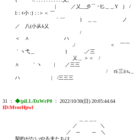
| ／乂__彡⌒ ｰ匕＿＿Y j /
l: : ｨ小 :} : :＞＜ ￣
｀¨¨´ } ＿＿ ノ
／ 八(小从ﾑ乂
/
＜ ∧ ハ
./ ＜ ￣￣
｀ヽ弋＿ } .／三
乂＿ ＞＜ /
∧ ｀ヽ | ／三三
/ r≦三≧s｡_
ハ | /三三三
31
：
◆/piLL/DzWrP0
：
2022/10/30(日) 20:05:44.64
ID:MvorHpwl
＿＿＿_
／ ＼
／ ─ ─ ＼
契約がないやる夫たちは