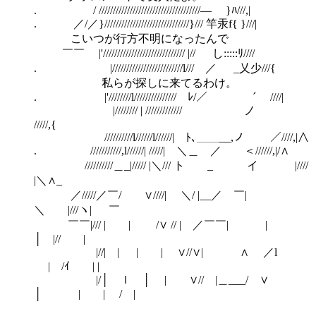
. / ////////////////////////////////////― }ﾊ///,|
. ／/／}//////////////////////////////}/// 竿汞f{ }///|
こいつが行方不明になったんで
￣￣ |'///////////////////////////// |// し:::::ﾘ////
. |/////////////////////////l/// ／ _乂少///{
私らが探しに来てるわけ。
. |'////////l/////////////// ﾚ/／ ´￣ ////|
|//////// | ///////////// ノ
/////,{
//////////l//////l//////| ﾄ､＿＿__,ノ ／////,|∧
. ///////////,l//////| /////| ＼＿ ／ ＜//////,|/∧
//////////＿_|///// |＼/// ト _ イ |////
|＼∧_
／/////／￣/ ∨////| ＼/ |__／ ￣|
＼ |///ヽ| ￣
￣￣|/// | | /∨ // | ／￣￣| |
│ |// |
|//| | | | ∨//∨| ∧ ／l
| /ｲ | |
|/│ ｌ │ | ∨// |＿___/ ∨
│ | | / |