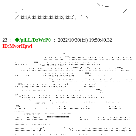
ヽ . ＿
.. ' ／
／:i:i:i人:i:i:i:i:i:i:i:i:i:i:i:i:/,:i:i:i:`、｀ヽ
23
：
◆/piLL/DzWrP0
：
2022/10/30(日) 19:50:40.32
ID:MvorHpwl
。
.:. :.: .:., :,, "''';,;;;､:::::...:.:.:,;, :. :. .. . :, :.: . ;. :. :.
:. . . . . "''‐､_, ;, ;,, , , ;,, : .: .:.:.: ...:: .:. . : . . .
. .. , ;:,; ,.;,:;,,..:..: .:. :.: . .: .:."'''',;'. :.";,.. :. :. , . .:. . : "'';:,.,.,._
. . . . . . . : ::. ;,: , ;. :;.: ,;:, "''.: . .
"';,. :.: .: .:.::.:. . . ,'. :. :. .. :. :... :' . .. . : . :.
. ."'';:,.; : .: .:. .: .:. . .:; .,: . ,: ' .: .:,.;:' .
. :. : .:..::::::.: :. . :.: . .. .. . :. :.: .. . . "'';:,.. . . . .
"ﾞ‐ : :. :. . . . : .: .: : :. :. :. :. :.:. : .: . . :. :.. . . . .
` ,,,. ,., ' ,. . :. .: . . . :.: ... : .: .. . .
."';,_, . . . : . :. . ,.,.,... . . : .. :. :.:. :.
'""''''';:;:;,., ::,. .:: -‐- :. ...:::
..::.. ::...':::::......"""''''''"""'''' :. .. . : . :. .. :..:.:..:::.: .:
.:.::.:. . . .: .: .: . ..
::::::::.....: .. : ,r'´. ｀ヽ: .. ......:..:.:::::::::.:.:.: .: .:: ...:;'. :.
:. .. . : .:. :. .. . :, :.: . ;.::.., . . . .: .: .: . .. . . .: .: