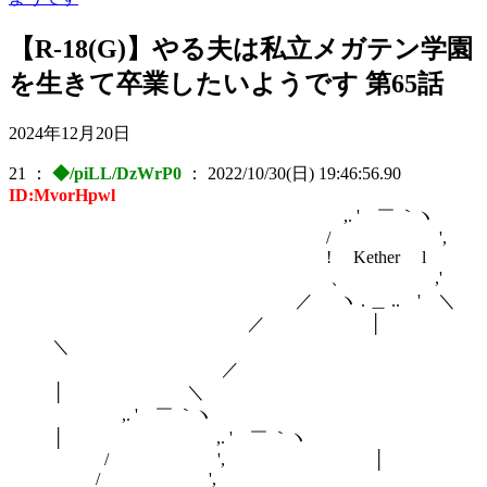
【R-18(G)】やる夫は私立メガテン学園
を生きて卒業したいようです 第65話
2024年12月20日
21
：
◆/piLL/DzWrP0
：
2022/10/30(日) 19:46:56.90
ID:MvorHpwl
,. ' ￣ ｀ヽ
/ ',
! Kether l
、 ,'
／ ヽ . ＿ .. ' ＼
／ │
＼
／
│ ＼
,. ' ￣ ｀ヽ
│ ,. ' ￣ ｀ヽ
/ ', │
/ ',