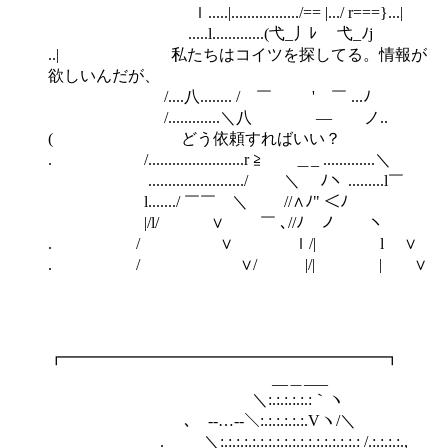
ｌ.....|................./== |.../ r===}...|
.....l.............(弋_丿ﾚ 弋_ﾉj
..| 私たちはコイツを探してる。情報が
欲しいんだが、
/....八........ / ￣ ' ￣ ...ﾉ
/.............＼八 ― ノ..
( どう依頼すればいい？
. /........................r ≧ ＿_ .............＼
......................../ ＼ ﾉヽ .........l￣
l......./ ￣￣ ＼ //∧ﾉ" ＜ﾉ
|/l/ ∨ ￣ ､//ﾉ ノ ヽ
. / ∨ ｌ/| l ∨
. / ∨/ |/| | ∨
┏━━━━━━━━━━━━━━━━━━━━┓
__＿___
＼:.:.:.:.:.:｀ヽ
､ -‐…‐-＼:.:.:.:.:.:.Vヽ/＼
._＿__＼:.:.:.:.:.:.:.:.:.:.:.:.:.:.:.:.:.: /.:.:.:.:.,