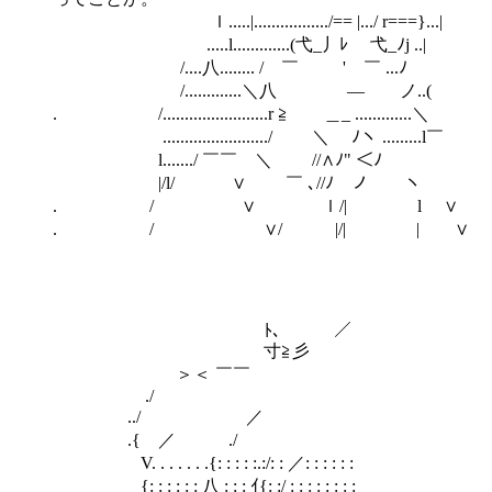
ｌ.....|................./== |.../ r===}...|
.....l.............(弋_丿ﾚ 弋_ﾉj ..|
/....八........ / ￣ ' ￣ ...ﾉ
/.............＼八 ― ノ..(
. /........................r ≧ ＿_ .............＼
......................../ ＼ ﾉヽ .........l￣
l......./ ￣￣ ＼ //∧ﾉ" ＜ﾉ
|/l/ ∨ ￣ ､//ﾉ ノ ヽ
. / ∨ ｌ/| l ∨
. / ∨/ |/| | ∨
ﾄ､ ／
寸≧彡
＞＜ ￣￣
./
../ ／
.{ ／ ./
V. . . . . . .{: : : : :.:/: : ／: : : : : :
{: : : : : : 八 : : : ｲ{: :/ : : : : : : : :