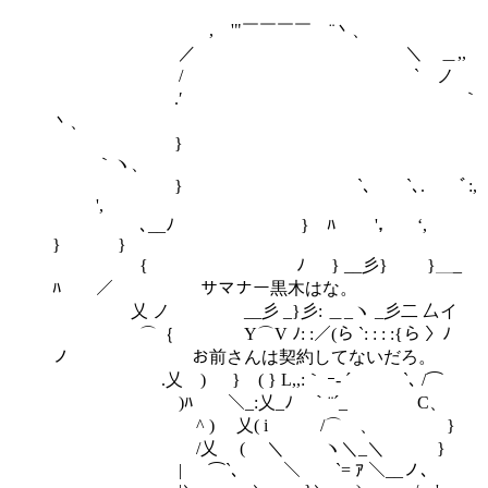
, '"￣￣￣￣ ¨丶、
／ ＼ ＿,,
/ ` ノ
.′ ｀
丶、
}
｀ヽ、
} `､ `､. ﾞ:,
',
､__ﾉ } ﾊ '， ‘,
} }
{ ﾉ } __彡} }＿_
ﾊ ／ サマナー黒木はな。
乂 ノ __彡 _}彡: ＿_ヽ _彡二 厶イ
⌒｛ Y⌒V ﾉ: :／(ら `: : : :{ら 〉ﾉ
ノ お前さんは契約してないだろ。
.乂 ) } ( } L,,:｀ ｰ‐ ´ `､ /⌒
)ﾊ ＼_:乂_ﾉ ｀¨´_ C、
^ ) 乂( i /⌒ゝ、 }
/乂 ( ＼ ヽ＼_＼ }
| ⌒`、 ＼ `= ｱ ＼__ノ、