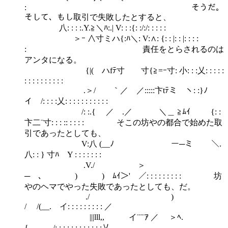
: そうだ。
そして、もし取引で失敗したとすると、
八: : : :.Y.≧＼ﾊ:.| V: : :{: :/:/: : : : :
＞ｰ ∧寸ミハ{:ﾊ＼: V:∧: {: : |: : |: : : :
: 責任をとらされるのは
アンタになる。
{|( ハfﾃ寸 寸{≧=ｰ寸: 小: : :乂: : : : :
: : : : : : : : : :
.＞/ ｀／ ／:::::卞tﾃミ ヽ: :}ﾉ
イ /: : : :乂: : : : : : : : : : :
/: :.{ ／ .／ ＼＿ ≧ﾑｲ {: :
卞二¨寸: : : :: : : : : そこの坊やの都合で始めた取
引であったとしても、
V:八 (__ﾉ ー─ミ ＼.
八: : } 寸ﾊ Y : : : : : : :
.V./ ＞
─ ､ ) ) ﾑｲ＞' ／: : : : : : : : : 坊
やのヘマでやった失敗であったとしても、だ。
./ )
/ /(__. イ: : : : : : : : : ／
|||lll,, イ¨¨¨ｱ ／ ＞ﾍ.
{ /: : : : : : : : : : : :乂,