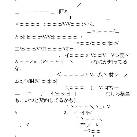
| ／
＿ ＝＝＝＝＝ ＿ ! |巴ﾊ
f ＿
＝::::::::::::::::、::::::::::::::/V/V::::::::::＞弋、
| ＿＝::::::::::::::/＿
ﾉ::::/|::l::::::::::ﾍV/V::|::::::::::::::::::::ヽ
| ＿=::::::::ﾉ:::::::ﾊ::::/|::::///
二/|::/::::::::/V寸!::::l::::::::ﾊ寸:ﾍ
,ーイ::::::::::::::/ﾆV:::::::V Vシ芸ヽ'
ﾉ/:::::::::ﾚ'＝〈ﾚ'::::::::/::::| ヽ （なにか知ってる
な。
ｰ＜::::::::::::::::::i /- V::::八ヽ 豺シ ノ
ム::／/f豺ﾘ/,':::::::j::::/|
＼:::::::::::::| （ V::::|弋 ー
― """ , ゝ=ｲ /::::::/::::j | むしろ横島
もこいつと契約してるかも）
｀ヽ>::::::::::＼ヽ_）V
ﾍ ゞ ／::イ/|::/
｀ヽ:::::::::::＼
__、ヾ ´""|／ ﾚ'
ーﾌ::::::::
{ .ﾉ