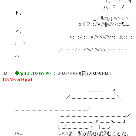
ヽ、 ~ , イ
八＿ﾆ＿ノ
ト、
_／ﾘ///|}{|///ヽ: ヽ
ｘ≦フ: : /Ｖ///||////ハ: :弋ニ
＞、
＜: : : /: : : |Ｖ///ヾ/////ハ: : 乂: : : :
: 「ヽ
／: : : : : /: : : /!/////||/////ハ: : : :ゝ: : : : |:
ハ
32
：
◆/piLL/DzWrP0
：
2022/10/30(日) 20:09:10.81
ID:MvorHpwl
――― ミ
／......................................＼＿＿_
...........................................................／
......./...............................................／
l............................. ﾊ..........ﾊ.........l
|.....l................... / ｌ....../
l∧...| いいよ、私が話せば済むことだ。