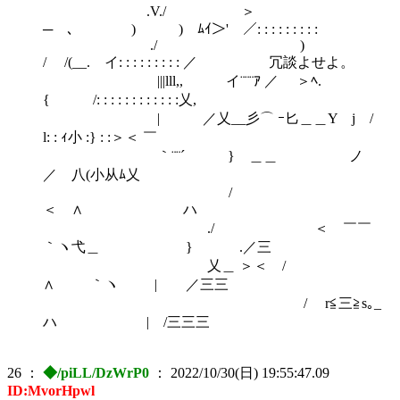
.V./ ＞
─ ､ ) ) ﾑｲ＞' ／: : : : : : : : :
./ )
/ /(__. イ: : : : : : : : : ／ 冗談よせよ。
|||lll,, イ¨¨¨ｱ ／ ＞ﾍ.
{ /: : : : : : : : : : : :乂,
| ／乂__彡⌒ ｰ匕＿＿Y j /
l: : ｨ小 :} : :＞＜ ￣
｀¨¨´ } ＿＿ ノ
／ 八(小从ﾑ乂
/
＜ ∧ ハ
./ ＜ ￣￣
｀ヽ弋＿ } .／三
乂＿ ＞＜ /
∧ ｀ヽ | ／三三
/ r≦三≧s｡_
ハ | /三三三
26
：
◆/piLL/DzWrP0
：
2022/10/30(日) 19:55:47.09
ID:MvorHpwl