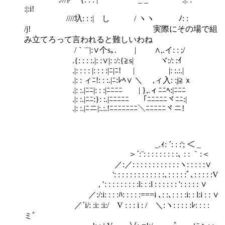
:|:i!
ゞ////圦: : :| し / ヽヽ ﾉ: :
/j! 実際にその場で組
み立てろって言われると難しいわね
/｀¨¨|:∨个s｡. | ∧,.イ: : ;/
.{: : : :.|: :∨|: :/:{≧s| ヾ:/: :ｲ
.|: : : : |: : : :|ﾆ|ﾆ! | |: :.:.|
.|: : ィﾆ!: : :.|ﾆ:ﾚﾍ∨ ＼ ,ィ入: :j≧ｘ
.|: :.|ﾆﾆ|: : :|ﾆﾆﾆﾆ | },.ィﾆﾆﾍ:|ﾆﾆﾆ
.|: :.|ﾆﾆ:}: :.|ﾆﾆﾆﾆﾆ 「ﾆﾆﾆﾆﾆヾﾆﾆ:|
.|: :.|ﾆニ|:.:.!ﾆﾆﾆﾆﾆﾆﾆ＼ﾆﾆﾆﾆﾆヾニ!
_.ｨ: ´: : :'; ＜ _
＞´:¨: : : : : : : : :､ : : ｀:＜
／:／: : : : : : : : : : : :ヽ: : : : :∨
': : : : : : : : : : : : :､: : : : :ﾞ､: : : : :V
, ′: : : : : : : : :l: : :l : : : : : : ': : : : : ∨
／:/:i: : : :ﾊ: : : : :===i ､: :､: : : :i: : l:i : : ∨
／´i/: :i: :i:/ V : : : i : / ＼:ヽ: : : : :ﾚ: : : :
ミﾞ