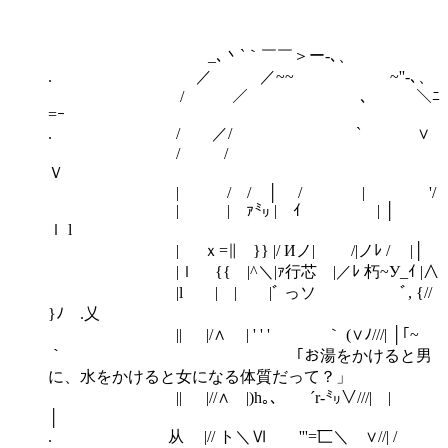
_､丶`｀￣￣＞ー-､、
. ／ ／~~ ~''-､、
/ ／ ､ ＼ﾆ
=ｰ
. / ／/ ` ∨
/ /
Ｖ
| / / │ / | '/
| | ｧ㍉ | ｲ | │
ｌ l
| ｘ=∥ }} |/ Иノ| /|ノﾚ / |│
|ｌ {{ |^＼|ｧ行芯 |／ﾚ 朽~У_ｲ |∧
|l |ゝ| |ﾞ っソ ゞﾞ, {//
}ﾉ .乂
|| |/∧ | ' ' ' ｀ (∨ﾉ///| │｢~
｀ 「お湯をかけると男
に、水をかけると女になる体質だって？」
|| |//∧ |)h｡、 ´r‐㍉∨///| |
│
. 从 |// ト＼Ⅵ '''=匸＼ ∨//| /