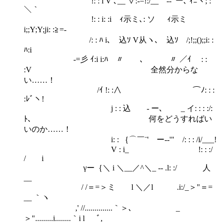
!: : i V ､__ ∨:-=!:/__ -‐ﾞー､ ｨﾆヽ; :
＼｀
!: : i: :i ｨ示ミ､: ソ ｨ示ミ
i;;Y;Y;ji: :≧=-
/: : ﾊ i､ 込ｿ V从ヽ､ 込ｿ /;!;;();;i: :
ﾊ:i
-=彡 ｲ:i i:ﾊ 〃 ､ 〃 ／ｲ ￣: :
:V 全然分からな
い……！
/ｲ !: :∧ ⌒ﾉ: : :
:ﾚﾞヽ!
j : : 込 - ー､ _ イ: : : :/:
ﾄ､ 何をどうすればい
いのか……！
i: : ｛⌒￣¨' ー-‐'" /: : : /i/___!
V : i_ !: : :/
/ i
γー｛＼ i ＼__／^＼_ -‐ .l: :/ 人
__
/ /＝=＞ミ l ＼／l .i:/_＞"＝=
__ ｀ヽ
,' //..............｀＞､ _
＞".........i........｀i l ﾞ,