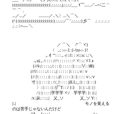
i:i:i:i:i:i:i:i:i:i:i:i:i:i:i:i:i:i:{.:.:.:.:.:.j.:.:.:./___ ｲ⌒......／--=ﾆ二 ¨¨
￣ ⌒ 、
...／...／ ..........／..＼〉...＼⌒＼
(^}:i:i:i:i:i:i:i:i:i:i:i:i:i:i:i:i:i:}.:.:.:.:./⌒´.:.:.:.:.:}彡⌒ .: .: .: .: .:
.: .: ﾆ=---- ＼
／ ⌒＼ /"⌒ヾ}
/ ,.: :-:-ミ:}-!zz-:- }!
,. 彳'": : : ,.ィ::ﾐ: : :ｨ:::x: :.:＼
.｡s≦,. /: : : : :/:^: : : : : : : :^ヾ: :.:ヾﾐｘ
{///ﾚ;/: : : :.:./: : : {: : : : : :}: : :.:∨: :Ⅷ}
|///!/: : : : :./: : : :.|: : : : : : }: : : :.∨: ∨
{// |!: : : : : :|: : : :.:j!: : : : : }: }: : : : ∨:.:∨
寸 |: |: : : : |: : /:/_!: : : : :jILL;_:}: : :}: : :}
〉: |: : : : |: /|厂Τ: : :/ }:} }: |: :.:|: :| |
/ |: |: : : : |芋芋芋ヾ:/ 芋芋芋: }: :|:.|
/x |从: : :.:.| 乂_ソ 乂_ソ Y: :
|:.| モノを覚える
のは苦手じゃないんだけど
.///ﾄ {: : : | _ _ .|: :