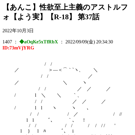
【あんこ】性欲至上主義のアストルフ
ォ【よう実】【R-18】 第37話
2022年10月3日
1407
：
◆aOqKe5xTfRbX
：
2022/09/09(金) 20:34:30
ID:73mVjYRG
/ /
／ ＞―＜⌒｀`ヽ、 ＼
/ / ／
／ ＼ ヽ
/ / ／ ／ ／
/ l ＼ ＼ ｀、
/ / ／ ／ ／
/ l l ヽ ヽ ､
/ / / ／ / //
l l ﾞ､ ｀、 !
/ / / / / / / / '
l } l ﾊ ﾞ､ i