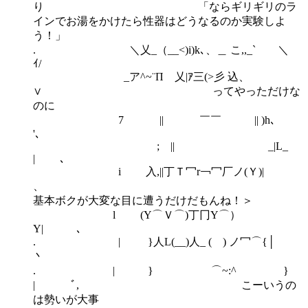
り 「ならギリギリのラ
インでお湯をかけたら性器はどうなるのか実験しよ
う！」
. ＼乂_（__<)i)k､、＿ こ,,_` ＼
ｲ/
_ア^~¨Π 乂|ｱ三(>彡 込、
∨ ってやっただけな
のに
7 || ￣￣ || )h､
'、
; || _|L_
| ､
i 入,||丁Ｔ冖r￢冖厂ノ(Ｙ)|
基本ボクが大変な目に遭うだけだもんね！＞
l (Υ⌒Ｖ⌒)丁冂Υ⌒）
Υ| ､
. | }人L(__)人_ ( ) ノ冖⌒{│
丶
. | } ⌒~:^ }
| ﾞ, こーいうの
は勢いが大事