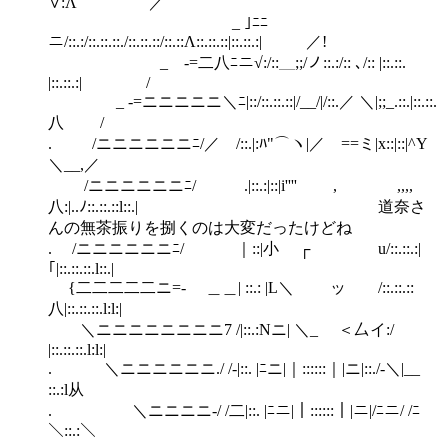
∨:Λ ／
_ ｣ﾆﾆ
ニ/::.:/::.::.::./::.::.::/::.::Λ::.::.::|::.::.:| ／!
_ -=二八ﾆニ√:/::＿;;/ノ::.:/:: ､/:: |::.::.
|::.::.:| /
_ -=ニニニニニ＼ﾆ|::/::.::.::|/__/|/::.／ ＼|;;_.::.|::.::.
八 /
. /ニニニニニニﾆ/／ /::.|:ﾊ"⌒ヽ|／ ==ミ|x::|::|^Y
＼__,／
/ニニニニニニﾆ/ .|::.:|::|i'''' , ,,,,
八:|..ﾉ::.::.::l::.| 道奈さ
んの無茶振りを捌くのは大変だったけどね
. /ニニニニニニﾆ/ ｜::|小 ┌ u/::.::.:|
｢|::.::.::.l::.|
{二二二二二ニ=- ＿＿| ::.: |L＼ ゝ ッ /::.::.::
八|::.::.::.l:l:|
＼ニニニニニニニニ7 /|::.:Νニ| ＼_ ＜厶イ:/
|::.::.::.l:l:|
. ＼ニニニニニニ./ /-|::. |ﾆニ|｜::::::｜|ニ|::./-＼|__
::.:l从
. ＼ニニニニ-/ /二|::. |ﾆニ|｜::::::｜|ニ|/ﾆニ/ /ﾆ
＼::.:＼