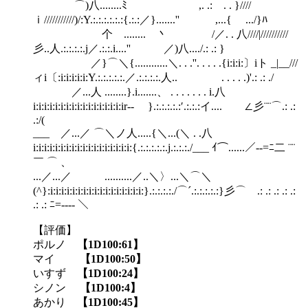
⌒)八........ﾐ ,. .: . . }////
ｉ///////////)/:Y.:.:.:.:.:.:{.:.:／}.......'' ,...{ .../}ﾊ
个 ........ 丶 /／. . 八////|//////////
彡..人.:.:.:.:.j／.:.:.i....'' ／)八..../.: .: }
／}⌒＼{............＼. . .''. . . . .{i:i:i:〕iト _|__///
ィi〔:i:i:i:i:i:Y.:.:.:.:.:.／.:.:.:.:.人.. . . . . .)'.: .: ./
／...人 ........}.i.......、 . . . . . . . i.八
i:i:i:i:i:i:i:i:i:i:i:i:i:i:i:i:ir‐‐ }.:.:.:.:.:′.:.:.:イ.... ∠彡¨¨⌒.: .:
.:/(
___ ／...／ ⌒＼ノ人.....{＼...(＼ . .八
i:i:i:i:i:i:i:i:i:i:i:i:i:i:i:i:i:i:{.:.:.:.:.:.j.:.:.:./___ ｲ⌒......／--=ﾆ二 ¨¨
￣ ⌒ 、
...／...／ ..........／..＼〉...＼⌒＼
(^}:i:i:i:i:i:i:i:i:i:i:i:i:i:i:i:i:i:}.:.:.:.:./⌒´.:.:.:.:.:}彡⌒ .: .: .: .: .:
.: .: ﾆ=---- ＼
【評価】
ポルノ
【1D100:61】
マイ
【1D100:50】
いすず
【1D100:24】
シノン
【1D100:4】
あかり
【1D100:45】