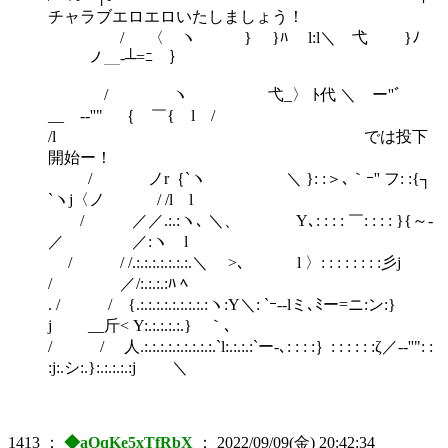
チャラブエロエロいたしましょう！
/ 〈 ヽ } }ﾊ l:l＼ 弋 }ﾉ
ノ＿-┴=ﾆ￣｝
/ ヽ 弋_〉 ﾄ代 ＼ ー''ﾞ
__ -‐''" ｛ ￣{ l /
/l では投下
開始ー！
/ ノr｛`ヽ ＼ }: :＞､｀ｰ'' フ: :{┐
`ヽj〈ノ / /l l
/ ／／.:.:ヽ､ ＼、 Y､: : : : ￣: : : : }{～-
／ ／:ヽ l
/ / /.:.:.:.:.:.:.:.＼ >､ l 〉: : : : : : : :彡j
/ ／/:.:.:.:ﾊ ﾍ
. / / {.:.:.:.:.:.:.:.:.:ヽ:Y＼: `ｰ‐-lミ､ﾐー=ニ:ン:}
j __斤< Y:.:.:.:.:.} ｀､
/ / 人.:.:.:.:.:.:.:.:.:.`l:.:.:.:`ー-､: : : :｝: : : : : :ζ／-‐''": :
:j:.シ:.}:.:.:.:.:j ＼
1413
：
◆aOqKe5xTfRbX
：
2022/09/09(金) 20:42:34