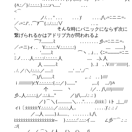
{ﾊ.:／}/.:.:.:.:.}.:.:.:ハ.....′ . . .
<⌒
. ノ/. . . '' . . . . . . )' . . . .八-=ﾆニニ=-
／-=ﾆﾉ'. .⌒ｱ⌒{.:./.:.:.:∨ . . ..
＼ そんな時にパニックにならず次に
繋げられるかはアドリブ力が問われるよ
⌒7..........ﾐ . . . . . . . . 彡-=ﾆニニ=-
／-=ニ)ィ. . Y.:.:.:.:.:V.:.:.:.:.:.:} .... .......}
. ′........ﾐ ⌒ヽ . .i . .〈ﾆ=--------=ﾆニ
ﾆノ. . . .人.:.:.:.:/.:.:.:.:.:.人 .... ..)､人
人 ..........ﾐ }. .l . .V//// ′////////{.
. /. ／:＼/.:.:.:.／.....:: ....′ ....'../⌒
⌒)八........ﾐ ,. .: . . }////
ｉ///////////)/:Y.:.:.:.:.:.:{.:.:／}.......'' ,...{ .../}ﾊ
个 ........ 丶 /／. . 八////|//////////
彡..人.:.:.:.:.j／.:.:.i....'' ／)八..../.: .: }
／}⌒＼{............＼. . .''. . . . .{i:i:i:〕iト _|__///
ィi〔:i:i:i:i:i:Y.:.:.:.:.:.／.:.:.:.:.人.. . . . . .)'.: .: ./
／...人 ........}.i.......、 . . . . . . . i.八
i:i:i:i:i:i:i:i:i:i:i:i:i:i:i:i:ir‐‐ }.:.:.:.:.:′.:.:.:イ.... ∠彡¨¨⌒.: .:
.:/(
___ ／...／ ⌒＼ノ人.....{＼...(＼ . .八