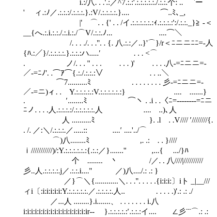
i.:/八. . .'.:／^7.:.:'.:.:.:.:.:./.:.:.个: .. `ー
' ィ.:ﾉ／.:.:.:/.:.:.:.}.:V/.:.:.:.:.}.... ⌒..ﾐ､_,
|' ⌒. . {' . . /イ.:.:.:.:.:.:ｨ.:.:.:.:':/.:.:._}≧ -＜
__{へ.:.i.:.:./.:.i.:./⌒V/.:.:.ﾉ... ....⌒＼
/. . . ./. . .''. . {. 八.:.:／..}'⌒}/r＜ﾆニニﾆﾆ=-人
{ﾊ.:／}/.:.:.:.:.}.:.:.:ハ.....′ . . . <⌒
. ノ/. . . '' . . . . . . )' . . . .八-=ﾆニニ=-
／-=ﾆﾉ'. .⌒ｱ⌒{.:./.:.:.:∨ . . ..＼
⌒7..........ﾐ . . . . . . . . 彡-=ﾆニニ=-
／-=ニ)ィ. . Y.:.:.:.:.:V.:.:.:.:.:.:} .... .......}
. ′........ﾐ ⌒ヽ . .i . .〈ﾆ=--------=ﾆニ
ﾆノ. . . .人.:.:.:.:/.:.:.:.:.:.人 .... ..)､人
人 ..........ﾐ }. .l . .V//// ′////////{.
. /. ／:＼/.:.:.:.／.....:: ....′ ....'../⌒
⌒)八........ﾐ ,. .: . . }////
ｉ///////////)/:Y.:.:.:.:.:.:{.:.:／}.......'' ,...{ .../}ﾊ
个 ........ 丶 /／. . 八////|//////////
彡..人.:.:.:.:.j／.:.:.i....'' ／)八..../.: .: }
／}⌒＼{............＼. . .''. . . . .{i:i:i:〕iト _|__///
ィi〔:i:i:i:i:i:Y.:.:.:.:.:.／.:.:.:.:.人.. . . . . .)'.: .: ./
／...人 ........}.i.......、 . . . . . . . i.八
i:i:i:i:i:i:i:i:i:i:i:i:i:i:i:i:ir‐‐ }.:.:.:.:.:′.:.:.:イ.... ∠彡¨¨⌒.: .: