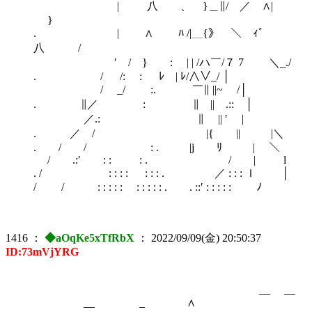
| 八 、 }＿∥/ ／ ∧|
}
. | ∧ ﾊ /|＿{》￣＼ ｨﾞ
八 /
′ / } : | | /ハ￣/７ 7 ＼_./
. / /: : ﾚ | ﾚ/∧∨_/ │
/ _/ :. ￣∥ ||~ /│
. ∥／ : ∥ || .:: │
／.: ∥ || ′ |
. ／ / |{ || |＼
. / / : . |j ﾘ | ＼
/ .:′ : : : . / | l
. / : : : : : : : . ／ : : : ｌ │
/ / : : : : : : : : : : . . ::′ : : : : : ﾉ
1416
：
◆aOqKe5xTfRbX
：
2022/09/09(金) 20:50:37
ID:73mVjYRG
__ __
__ _ ∧