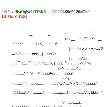
1415
：
◆aOqKe5xTfRbX
：
2022/09/09(金) 20:47:40
ID:73mVjYRG
__ __
__ _ ∧
rへ __ /i:iア⌒.:＼ __
／.:.:.:＼ 「i:ｉ:＼ /:i:i:V/
}i:i:i:i:i:i∨／.:.::-=ﾆﾆア
ニ=-＼:.＼＼i:i:i:＼{i:i:i:i:iV/
{i:i:i:i:i:i:'.:.:.:.:
／.:⌒7.:.:.⌒〈.:＼ハ.:.:.＼}i:i:i:i:「」i:i:i:i:iV/ノ^Y
r‐‐Vi:／.:.:.／.:.:.:.:.:.:
′.:.:.:.:.:.:V/.:/∧.:.:V ､i:i:i:iﾊi:i:i:__」i:i:i:i/
}／i
ｱ.:.:.:.:.'.:./.:.:.:.:./:.:.:.:.:.:.:.:.:.:.:V/.:/∧.:.:V∧/}i:i:＼i:i:i:i:i:/
〈i:i:i/.:.:/.:/.:.:'.:.:.:.:.:/.:.:.:.:.:.:.:.:.:.:.:.:}.:.:.:.:/∧.:.:V ∨i:i:i:i:i:＼
⌒
V.:.:./.:/.:.:.:i.:.:.:.:
ｲ.:.:.:.:.:.:.:.:.:.:.:..:人.:.:.:.:.:. ｉ.:.:.:} ＼i:i:i:／