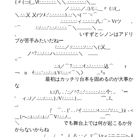
{〃{:::/(_,Ⅵ:.:.:.:.:.:.:.＼＼.:.:.:.:.:.:.:.:＼__
／.:.:.:.:.／.:}/{.:.__〃 {::/(_,
＼.:.:.乂 乂rツﾒ.:'.:.:.:.:.:.:.}.:.:＼<( ¨¨¨ ¨<⌒
.:.:.:.:.:.:.:ィ.:.:.:.:.:.八.:⌒> Vrツ ,
¨⌒ /.:/.:.:.:'.:.:./.:.:.:.:.⌒＼............＼ __
, いすずとシノンはアドリ
ブが苦手みたいだねー
/.:.:.:.／:/.:.:.:.:.:/.:.:.:＼(:乂__
ノ^7.:.:./.:.:.ハ.:.:.:.:.:.:.:.:.:.＼ ........
<⌒
.:.:i／⌒7.:.:..:.:ｲ.:./.:.:.:.:.:.込⌒ r
￢ u ｲ:.:.:.'.:.:./.:.:i.V/.:.:.<⌒＼〉 ...㍉
最初はカッチリ台本を固めるのが大事か
な
i.:/八. . .'.:／^7.:.:'.:.:.:.:.:./.:.:.个: .. `ー
' ィ.:ﾉ／.:.:.:/.:.:.:.}.:V/.:.:.:.:.}.... ⌒..ﾐ､
_,
|' ⌒. . {' . . /イ.:.:.:.:.:.:ｨ.:.:.:.:':/.:.:._}≧ -＜
__{へ.:.i.:.:./.:.i.:./⌒V/.:.:.ﾉ... ....⌒
＼ でも舞台上では何が起こるか分
からないからね
/. . . ./. . .''. . {. 八.:.:／..}'⌒}/r＜ﾆニニﾆﾆ=-人