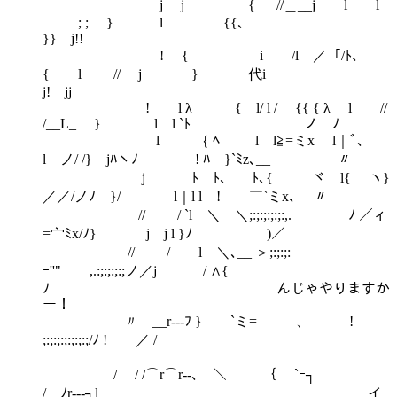
j j { //＿__j l l
; ; } l {{､
}} j!!
! { i /l ／「/ﾄ､
{ l // j } 代i
j! jj
! l λ { l/ l / {{ { λ l //
/__L_ } l l `ﾄ ノ ﾉ
l ｛ ﾍ l l≧=ミx l｜ﾞ、
l ノ/ /} jﾊヽﾉ ! ﾊ }`ﾐz､__ 〃
j ﾄ ﾄ、 ﾄ､{ ヾ l{ ヽ}
／／/ノﾉ }/ l｜l l ! ￣`ミx､ 〃
// / `l ＼ ＼;:;:;:;:;:,. ﾉ ／ィ
=宀ﾐx/ﾉ} j j l }ﾉ )／
// / l ＼､__ ＞;:;:;:
ｰ''" ,.:;:;:;:;ノ／j / ∧{
ﾉ んじゃやりますか
ー！
〃 __r--‐ﾌ } `ミ= 、 !
;:;:;:;:;:;:;/ﾉ ! ／ / ゝ
/ / /⌒r⌒r‐-､ ＼ ｛ ￣`ｰ┐
/ ﾉr‐--┐l イ