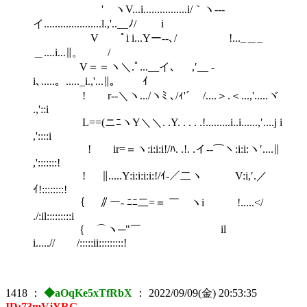
' ヽV...i................i/｀ヽ--‐
イ.....................l.,'..__ﾉ/ i
V ﾟi i...Yー‐-､/ !..._＿_
＿....i...∥。 /
V＝＝ヽ＼.ﾟ...__イ､ ,′__ -
i､.....。....._i.,'...∥。 ｲ
! r--＼ヽ.../ヽﾐ ､/ｨ'´ /....＞.＜...,'.....ヾ
.,'::i
L==(ニﾆヽY＼＼. .Y. . . . .!.........i..i......,′....j i
,'::::i
! ir=＝ヽ:i:i:i!/ﾊ. .!. .イ-‐⌒ヽ:i:i:ヽ′....∥
,':::::::!
! ∥.....Y:i:i:i:i:!/ｲ-／二ヽ V:i,′.／
ｲ!::::::::!
｛ ∥ー- ﾆﾆ二=＝ ￣ ヽi !.....</
./:il:::::::::i
｛ ⌒ヽ─"￣ il
i.....// /:::::ii:::::::::!
1418
：
◆aOqKe5xTfRbX
：
2022/09/09(金) 20:53:35
ID:73mVjYRG