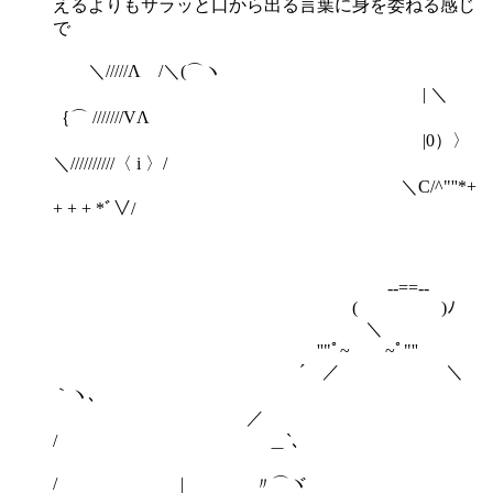
えるよりもサラッと口から出る言葉に身を委ねる感じ
で
＼/////Λ /＼(⌒ヽ
| ＼
｛⌒ ///////VΛ
|0）〉
＼//////////〈 i 〉/
＼C/^"''*+
+ + + *ﾞ∨/
-‐==‐-
( )ﾉ
＼
''"ﾟ~￣￣~ﾟ"''
´ ／ ＼
｀ヽ､
／
/ ＿`､
/ | 〃⌒ヾ