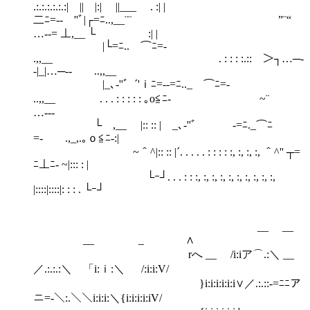
.:.:.:.:.:.:| || |:| ||___ . :| |
二ﾆ=-‐ ''ﾞ|┌=ﾆ..,__¨¨￣ ￣”¨“
…‐-= ⊥,__ └ ￣:| |
|└=ﾆ.. ⌒ﾆ=‐
.,,__ . : : : :.::￣＞┐…─-
-|_|…─-- ..,,__
|_､‐''゛´'ｉﾆ=--=ﾆ.._ ⌒ﾆ=‐
..,,__ . . . : : : : : ｡o≦ﾆ- ￣~¨
…‐--
└ ,__ |:: :: | _､‐''゛ ￣ ‐=ﾆ._⌒ﾆ
=- .,_,.｡ｏ≦ﾆ‐:|
~＾^|:: :: |´. . . . . : : : : :, :, :, :, ＾^'' ┬=
ﾆ⊥ﾆ‐ ~|::: : |
└ｰ┘. . . : : :, :, :, :, :, :, :, :, :, :,
|::::|::::|: : : . └ｰ┘
__ __
__ _ ∧
rへ __ /i:iア⌒.:＼ __
／.:.:.:＼ 「i:ｉ:＼ /:i:i:V/
}i:i:i:i:i:i∨／.:.::-=ﾆﾆア
ニ=-＼:.＼＼i:i:i:＼{i:i:i:i:iV/