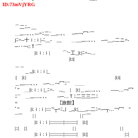
ID:73mVjYRG
⌒二ﾆ-- __
＿,,,...､､､--‐=ﾆ二¨__,,..､､ --─￢冖¨￣
jﾆ=-‐十ｉ:ｉ|‐ﾆ__‐ __ ＿__,,,...､､､ --─__,.二ニ=-
─‥￢::Ｔ¨￣
|i:ｉ:ｉ| ⌒'ｰ工_|i:|ﾆ=-‐…
￣ |i:
＿＿
＿,,|i:ｉ:ｉ|_
:| |i:| |i:i|
＿,,,,.....､､､ --─…￢冖ﾆ¨¨￣＿＿
ﾞ”￣＿|i:ｉ:ｉ|_ﾆ=- ..,_ | |i:|＿,,,....､､､ ---‐‐…￢冖
ﾆ¨¨￣＿,,,.....､､､ --─…Ｔﾆ二三三二ﾆ
= 【旅館】
ﾞ”￣ |i:ｉ:ｉ|::::¨''┬=ﾆ,」_,,|i:|___,,..二ﾆ=-─┬…￢冖 ''
¨¨￣ | | | |¨¨￣
|i:ｉ:ｉ|:::::::::::|::::::::::| |i:||
|::| |:| | | | |
|i:ｉ:ｉ|:::::::::::|::::::::::| |i:|| |::|