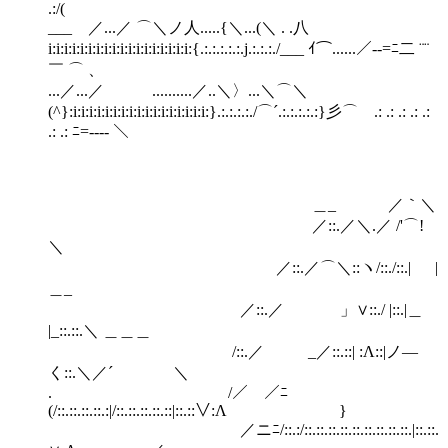
.:/(
___ ／...／ ⌒＼ノ人.....{＼...(＼ . .八
i:i:i:i:i:i:i:i:i:i:i:i:i:i:i:i:i:i:{.:.:.:.:.:.j.:.:.:./___ ｲ⌒......／--=ﾆ二 ¨¨
￣ ⌒ 、
...／...／ ..........／..＼〉...＼⌒＼
(^}:i:i:i:i:i:i:i:i:i:i:i:i:i:i:i:i:i:}.:.:.:.:./⌒´.:.:.:.:.:}彡⌒ .: .: .: .: .:
.: .: ﾆ=---- ＼
＿_ ／｀＼
／::.／＼.／ /'⌒!
＼
／::.／⌒＼::ヽ/::./::.| |
＿_
／::.／ 」∨::./ |::.|＿
|_::.::.＼ ＿＿＿
/::.／ _／::.::| :Λ::|ノ―
く::.＼／´ ＼
. /／ ／ﾆ
(/::.::.::.::.:|/::.::.::.::.::|::.::∨:Λ }
／ニﾆ/::.:/::.::.::.::.::.::.::.::.::.|::.::.