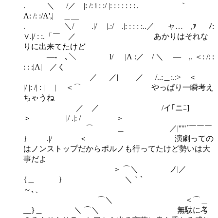
. ＼ /／ |: /: i : :/ |: : : : : : :|. ｀
Λ: /: :/Λ',| ＿__
. ＼/ .|/ |.:/ .|: : : : :..／| ャ… ,ｧ ﾉ:
∨.|/ : :.「￣ ／ あかりはそれな
りに出来てたけど
―- ､＼ l/ |Λ :／ / ＼ ― ,. ＜: /: :
: : :|Λ| ／く
／ ／| ／ /..:＿:.:> ＜
|/ |: /| : | | ＜⌒ やっぱり一瞬考え
ちゃうね
／ ／ /イ｢ニﾆ]
＞ |/ .|: / ＞
⌒ ＿ ／|'''"´￣￣￣
} .|/ ＜ 演劇っての
はノンストップだからポルノも行ってたけど勢いは大
事だよ
＞ ⌒＼ ノ|／
{＿ } ＼｀`
～､、
⌒＼ ＜⌒＿
__}＿ ＼ ⌒＼ 無駄に考