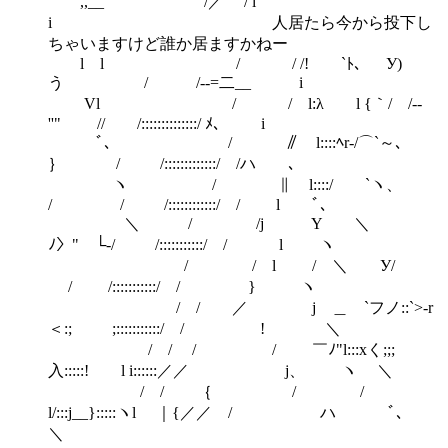
,,__ ￣/／ / l
i 人居たら今から投下し
ちゃいますけど誰か居ますかねー
l l / / /! `ﾄ、 У)
う / /‐-=二__ i
Vl / / l:λ l {｀/ /-‐
''" // /::::::::::::::/ ﾒ、 i
ﾞ､ / ∥ l::::ﾍr-/⌒`～､
｝ / /:::::::::::::/ /ハ ､
ヽ / ∥ l::::/ `ヽ、
/ / /::::::::::::/ / l ﾞ､
＼ / /j Y ＼
ﾉ〉" └‐/ /:::::::::::/ / l ヽ
/ / l / ＼ У/
/ /:::::::::::/ / } ヽ
/ / ／ j ＿ `フノ::`>-r
＜:; ;:::::::::::/ / ! ＼
/ / / / ￣ﾉ"l:::xく;;;
入:::::! l i::::::／／ j、 ヽ ＼
/ / ｛ / /
l/:::j__}:::::ヽl ｜{／／ / ハ ﾞ､
＼