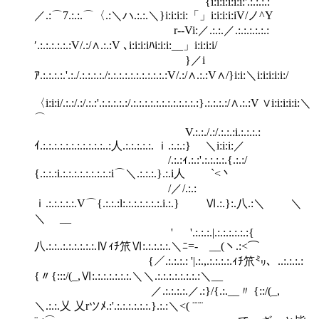
{i:i:i:i:i:i:'.:.:.:.:
／.:⌒7.:.:.⌒〈.:＼ハ.:.:.＼}i:i:i:i:「」i:i:i:i:iV/ノ^Y
r‐‐Vi:／.:.:.／.:.:.:.:.:.:
′.:.:.:.:.:.:V/.:/∧.:.:V ､i:i:i:iﾊi:i:i:__」i:i:i:i/
}／i
ｱ.:.:.:.:.'.:./.:.:.:.:./:.:.:.:.:.:.:.:.:.:.:V/.:/∧.:.:V∧/}i:i:＼i:i:i:i:i:/
〈i:i:i/.:.:/.:/.:.:'.:.:.:.:.:/.:.:.:.:.:.:.:.:.:.:.:.:}.:.:.:.:/∧.:.:V ∨i:i:i:i:i:＼
⌒
V.:.:./.:/.:.:.:i.:.:.:.:
ｲ.:.:.:.:.:.:.:.:.:.:.:..:人.:.:.:.:.:. ｉ.:.:.:} ＼i:i:i:／
/.:.:ｨ.:.:'.:.:.:.:.{.:.:/
{.:.:.:i.:.:.:.:.:.:.:.:.:i⌒＼.:.:.:.}.:.i人 `<丶
/／/.:.:
ｉ.:.:.:.:.:.V⌒{.:.:.:l:.:.:.:.:.:.:.i.:.} Ⅵ.:.}:.八.:＼ ＼
＼ __
' '.:.:.:.|.:.:.:.:.:.:{
八.:.:..:.:.:.:.:.:.Ⅳｨﾁ笊Ⅵ:.:.:.:.:.＼ﾆ=- __(ヽ.:<⌒
{／.:.:.:.: '|.:.,.:.:.:.:.ｨﾁ笊㍉、..:.:.:.:
{〃{:::/(_,Ⅵ:.:.:.:.:.:.:.＼＼.:.:.:.:.:.:.:.:＼__
／.:.:.:.:.／.:}/{.:.__〃 {::/(_,
＼.:.:.乂 乂rツﾒ.:'.:.:.:.:.:.:.}.:.:＼<( ¨¨¨