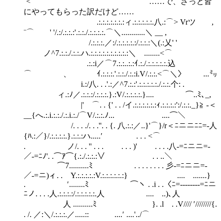
¨<⌒ ……で、ざっと皆
にやってもらった訳だけど……
.:.:.:.:.:.:.:ィ.:.:.:.:.:.八.:⌒> Vrツ ,
¨⌒ ' '/.:/.:.:.:'.:.:./.:.:.:.:.⌒＼............＼ __ ,
/.:.:.:.／:/.:.:.:.:.:/.:.:.:＼(.:乂' '
ノ^7.:.:./.:.:.ハ.:.:.:.:.:.:.:.:.:.:＼ ........<⌒
.:.:i／⌒7.:.:..:.:ｲ.:./.:.:.:.:.:.込
⌒ 、 ｲ.:.:.:.'.:.:./.:.:i.V/.:.:.<⌒＼〉 ...㍉
i.:/八. . .'.:／^7.:.:'.:.:.:.:.:./.:.:.个: .
ィ.:ﾉ／.:.:.:/.:.:.:.}.:V/.:.:.:.:.}.... ⌒..ﾐ､_,
|' ⌒. . {' . . /イ.:.:.:.:.:.:ｨ.:.:.:.:':/.:.:._}≧ -＜
__{へ.:.i.:.:./.:.i.:./⌒V/.:.:.ﾉ... ....⌒＼
/. . . ./. . .''. . {. 八.:.:／..}'⌒}/r＜ﾆニニﾆﾆ=-人
{ﾊ.:／}/.:.:.:.:.}.:.:.:ハ.....′ . . . <⌒
. ノ/. . . '' . . . . . . )' . . . .八-=ﾆニニ=-
／-=ﾆﾉ'. .⌒ｱ⌒{.:./.:.:.:∨ . . ..＼
⌒7..........ﾐ . . . . . . . . 彡-=ﾆニニ=-
／-=ニ)ィ. . Y.:.:.:.:.:V.:.:.:.:.:.:} .... .......}
. ′........ﾐ ⌒ヽ . .i . .〈ﾆ=--------=ﾆニ
ﾆノ. . . .人.:.:.:.:/.:.:.:.:.:.人 .... ..)､人
人 ..........ﾐ }. .l . .V//// ′////////{.
. /. ／:＼/.:.:.:.／.....:: ....′ ....'../⌒