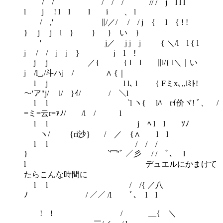
/ / / / / // / j l l l
l j ! l l l i 、 l
/ ,' ∥/／/ / / j { l { ! !
} j j l } } } い }
' j／ j j j { ＼/l l { l
j / / j j } j l !
j j ／{ { l l ∥l/{ l＼｜い
j /l_,/斗ハj / ∧ {｜
l j l l､ l { Fミx､,,lﾐﾄ!
～'ア"j/ l/ }ｲ/ / ＼l
l l `l ヽ{ lﾊ rｲ价ヾ! ﾞ、 /
=ミ=云r=ｧﾉ/ /l / l
l l j ﾍ l l ゞｿﾉ
ヽ/ ｛ri沙｝ / ／ {∧ l l
l l / / /
} `冖'ﾞ ／彡 / / ﾞ､ l
l デュエルにかまけて
たらこんな時間に
l l / /{ ／八
ﾉ ￣/ ／／ /l ﾞ､ l l
! ! / __{ ＼