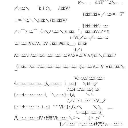
rへ __ /i:iア⌒.:＼ __
／.:.:.:＼ 「i:ｉ:＼ /:i:i:V/
}i:i:i:i:i:i∨／.:.::-=ﾆﾆア
ニ=-＼:.＼＼i:i:i:＼{i:i:i:i:iV/
{i:i:i:i:i:i:'.:.:.:.:
／.:⌒7.:.:.⌒〈.:＼ハ.:.:.＼}i:i:i:i:「」i:i:i:i:iV/ノ^Y
r‐‐Vi:／.:.:.／.:.:.:.:.:.:
′.:.:.:.:.:.:V/.:/∧.:.:V ､i:i:i:iﾊi:i:i:__」i:i:i:i/
}／i
ｱ.:.:.:.:.'.:./.:.:.:.:./:.:.:.:.:.:.:.:.:.:.:V/.:/∧.:.:V∧/}i:i:＼i:i:i:i:i:/
〈i:i:i/.:.:/.:/.:.:'.:.:.:.:.:/.:.:.:.:.:.:.:.:.:.:.:.:}.:.:.:.:/∧.:.:V ∨i:i:i:i:i:＼
⌒
V.:.:./.:/.:.:.:i.:.:.:.:
ｲ.:.:.:.:.:.:.:.:.:.:.:..:人.:.:.:.:.:. ｉ.:.:.:} ＼i:i:i:／
/.:.:ｨ.:.:'.:.:.:.:.{.:.:/
{.:.:.:i.:.:.:.:.:.:.:.:.:i、 ＼.:.:.:.}.:.i人 `<丶
/／/.:.:ｉ.:.:.:.:.:.V_ノ
{.:.:.:l:.:.:.:.:.:.:.ｉ.:.} ｀¨ Ⅵ.:.}:.八.:＼ ＼＼ __
' '.:.:.:.|.:.:.:.:.:.:{
八.:.:..:.:.:.:.:.:.Ⅳｨﾁ笊Ⅵ:.:.:.:.:.＼ﾆ=- __(ヽ.:<⌒
{／.:.:.:.: '|.:.,.:.:.:.:.ｨﾁ笊㍉、..:.:.:.: