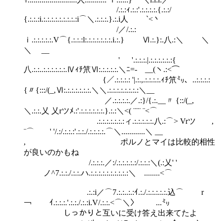
/.:.:ｨ.:.:'.:.:.:.:.{.:.:/
{.:.:.:i.:.:.:.:.:.:.:.:.:i⌒＼.:.:.:.}.:.i人 `<丶
/／/.:.:
ｉ.:.:.:.:.:.V⌒{.:.:.:l:.:.:.:.:.:.:.i.:.} Ⅵ.:.}:.八.:＼ ＼
＼ __
' '.:.:.:.|.:.:.:.:.:.:{
八.:.:..:.:.:.:.:.:.Ⅳｨﾁ笊Ⅵ:.:.:.:.:.＼ﾆ=- __(ヽ.:<⌒
{／.:.:.:.: '|.:.,.:.:.:.:.ｨﾁ笊㍉、..:.:.:.:
{〃{:::/(_,Ⅵ:.:.:.:.:.:.:.＼＼.:.:.:.:.:.:.:.:＼__
／.:.:.:.:.／.:}/{.:.__〃 {::/(_,
＼.:.:.乂 乂rツﾒ.:'.:.:.:.:.:.:.}.:.:＼<( ¨¨¨ ¨<⌒
.:.:.:.:.:.:.:ィ.:.:.:.:.:.八.:⌒> Vrツ ,
¨⌒ ' '/.:/.:.:.:'.:.:./.:.:.:.:.⌒＼............＼ __
, ポルノとマイは比較的相性
が良いのかもね
/.:.:.:.／:/.:.:.:.:.:/.:.:.:＼(.:乂' '
ノ^7.:.:./.:.:.ハ.:.:.:.:.:.:.:.:.:.:＼ ........<⌒
.:.:i／⌒7.:.:..:.:ｲ.:./.:.:.:.:.:.込⌒ r
￢ ｲ.:.:.:.'.:.:./.:.:i.V/.:.:.<⌒＼〉 ...㍉
しっかりと互いに受け答え出来てたよ