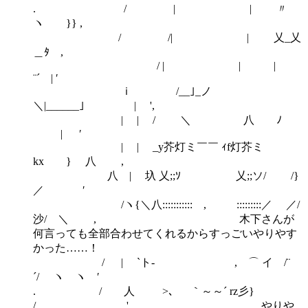
. / | | 〃
ヽ }} ,
/ /| | 乂_乂
＿ﾀ ,
/ | | |
¨´ | ′
ｉ /__｣_ノ
＼|______｣ | ',
| | / ＼ 八 ﾉ
| ′
| | _y芥灯ミ￣￣ ｨf灯芥ミ
kx } 八 ,
八 | 圦 乂;;ｿ 乂;;ソ/ /}
／ ′
/ヽ{＼八::::::::::: , :::::::::／ ／/
沙/ ＼ , 木下さんが
何言っても全部合わせてくれるからすっごいやりやす
かった……！
/ | `ト- , ⌒ イ /¨
´/ ヽ ヽ ′
. / 人 >､ ｀～～´ rz彡}
/ '， やりや