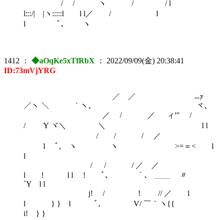
/ / ヽ / / l
l:::/| |ヽ:::::l l l／ / l
l ﾞ､ ヽ
1412
：
◆aOqKe5xTfRbX
：
2022/09/09(金) 20:38:41
ID:73mVjYRG
／ ／ -‐ｧ
／ヽ ＼ ｀ヽ､ ヾ､
／ / ／ ィ'" /
/ Y ヾ＼ ＼ l l
/ / / ／
l ﾞ, ヽ ヽ >=＝< l
l
/ / / ／ ／
l ! l l ! ﾞ､ ｀、 ＿＿ 〃
`Y l l
j! / ! // ／ l
l } } l ﾞ, V/ ￣｀ヽ{{
i! } }