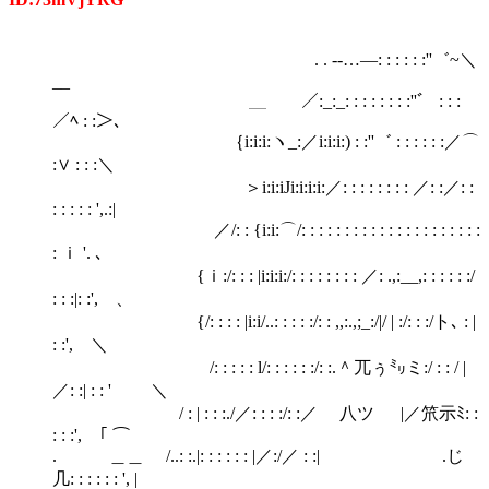
. . -‐…―: : : : : :''゛~＼
__
＿ ／:_:_: : : : : : : :''゛ : : :
／ﾍ : :＞､
｛i:i:i:ヽ_:／i:i:i:) : :''゛ : : : : : :／⌒
:∨ : : :＼
＞i:i:iJi:i:i:i:／: : : : : : : : ／: :／: :
: : : : : ',.:|
／/: : {i:i:⌒/: : : : : : : : : : : : : : : : : : : : :
: ｉ '. ､
{ｉ:/: : : |i:i:i:/: : : : : : : : ／: .,:__,: : : : : :/
: : :|: :', 、
{/: : : : |i:i/..: : : : :/: : ,,:.,;_:/|/ | :/: : :/ト､ : |
: :', ＼
/: : : : : l/: : : : : :/: :.＾兀ぅ㍉ミ:/ : : / |
／: :| : : ' ＼
/ : | : : :./／: : : :/: :／ ゝ八ツ |／笊示ﾐ: :
: : :', ｢ ⌒
. ＿＿ /..: :.|: : : : : : |／:/／ : :| .じ
几: : : : : : ', |