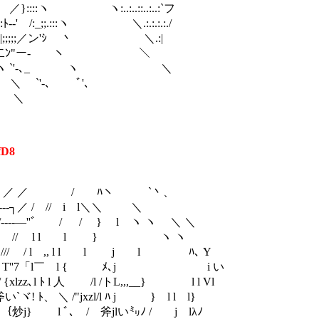
_／ ／}::::ヽ ヽ:..:..::..:..:`フ
:.:.:ﾄ--' /:_;;.:::ヽ ＼.:.:.:.:./
:.:.:.:.:.:|;;;;;／ン'ｼ 丶 ＼.:|
:.:::lﾆ二ﾝ"ー- ヽ ＼
.:! ヽ `'‐､_ ヽ ＼
＼ `'‐､ ﾞ'､
 ＼
fD8
/ ﾊヽ `丶、
 // i l＼＼ ＼
 / } l ヽ ヽ ＼ ＼
 // l l l } ヽ ヽ
 ,, l l l j l ﾊ､ Y
「l￣ l { ﾒ､j i い
 人 /l /トL,,,__} l l Vl
"jxzl/l ﾊ j } l l l}
､ / 斧jlい㍉ﾉ / j lλﾉ