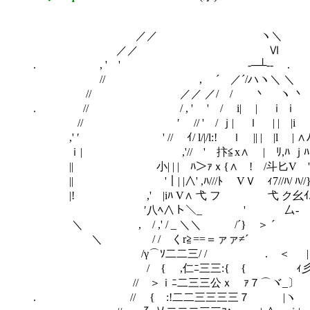
／／ ヽ
／／ Ⅵ
. , ' ' -─┴
// , ´ ／´/ハヽ＼
// ／／ ／/ / 丶
. // / , ' ' / i| |
// ′ // ' / ｊ| ｌ | | 
,' ′ ' // ｲ/ l/|/l:! ｌ || | |
ｉ| ,'// ' 抃≦x∧ | ﾘ,ﾊ ｊﾊ
|| 小| | | ﾊ＞ｧｘ{∧ ! /斗匕V
|| '｜| |∧' ,ﾊ///ﾄ VＶ ｨ7//ﾊ/ 
|! ,' |iﾊ V∧ 弋 フ 弋
′八ﾍ∧ト＼_ '
＼ , / ,' / _ ＼＼ /
＼ / / くr≧==＝ァァ≠´ .
/γ⌒ｿ二二三/ / . ＜ |
/ { ,仁ﾆ三三:{ { ｨ彡ﾍ 
// ＞ｉﾆ二三三公ｘゝｧ７⌒ヾ_〕 V
. // { :!二二三三三三７ |ヽ |