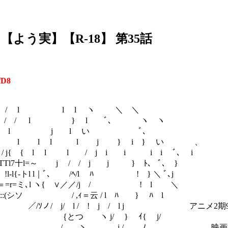
う実】【R-18】 第35話
fD8
 / / l l l ヽ ＼ ＼
l } l ﾞ､ ヽ ヽ
 ; ; l l j l い ﾞ､
l l l l j } i } い 、
{ { l l l / j i i i i ﾞ､ i
=～ j / / j j } ﾄ、 ﾞ､ }
l l｜ﾞ､ /ﾍ/l ﾊ ! } ＼ ﾞ､j
､l ヽ{ ∨／／/j / ! l ＼
ソ / ,ｨ＝云 / l ﾊ } ﾊ l
ｿノ/ j/ l / ! j / l j アニメ2期9
: ｛とつ ヽ j/ } ｲ{ j/
 ヽ ､ j / ﾉ 映画行くって話聞い