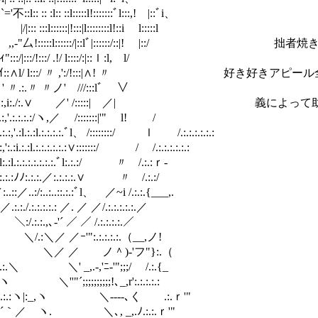
:l:: :: :l:: ::l:::::l!:::::::ﾞl:::,! |::ﾞi、
:::l::::::|!:::|l::::::::l!::i l:::::l
l::::l',:|ﾞ､ ,,,_ﾞ ,,-"厶!:::::l::::::/|::lﾞ|:::::
' ,.-' ｨ":::/|:::/!:::/ .!/ l::::/:|::ｌ:l, l/
 ヽ ＼___,.､ィ"!:ｲ::∧l/ l:::/ 〃 ,':/!:::|∧! 〃 好き
:.:|ﾄ､ ﾞl ／ ノ' 〃.:.〃 〃ノ' ///:::lﾞ ∨
ヽ ./ ,ll.:.:.:,i:./:.∨ ／' /:::::| ／| 義によ
:.:.:.:/ヽ,／ /:::::::|'" l! /
.:.:l.:.:.:.:.ﾞl、 /::::::::/ ｌ /.:.:.:.:.:.:
:.:l.:.:.:.:.:.:∨:::::::/ / /.:.:.:.:.:.:
.l:.:l.:.:.:.:.:.:.:.ﾞl:.:.:/ 〃 /.:.:ｒ‐
,':.:.:ﾉﾉ:.:.:.／:.:.:.:.∨ 〃 /.:.:/
.:/:..:..::.:.:ﾞl、 ／~i /.:.:.{___,.
:.:.:.:.: ／. ／ ／/.:.:.:.:.:.／
:.:.,､-'´ ／ ／ /.:.:.:.:.／
＼/.:＼／ ／ｰ'":.:.:.:.:.（__,ノ!
‐､,ノ:.::＼ ＼／ ／ ノ＾)-'フ"}:.（
.:.:.:.:.:.:.:.:.:.:.:.:.＼ ＼' _,.-,'ﾆ-'";;
'‐､_r‐‐‐､.:.:|ヽ ＼''"´;;;;;;;;;;!､_,r':.:.:.:.:
:.:.:.:.:.:.l.:.:.:.:.:.:ヽ|:_,ヽ ＼----､く 
ﾞl ／´｀／ ヽ. ＼､, _,.ﾉ.:.:.ｒ'"