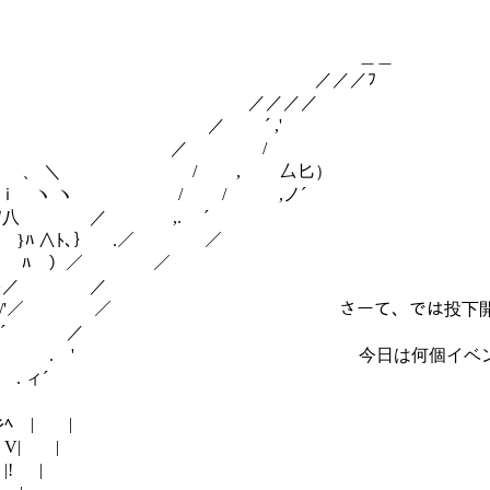
＼ ＿＿
 ／／／ﾌ
‐- . ／／／／
 ＼ ／ ´ ,'
 ヽ 丶 ／ /
 ｉ ｉ 、 ＼ / , 厶匕）
|i ｉ ヽ ヽ / / ,ノ´
l | ∧ﾉ八 ／ ,. ´
 }ﾊ ∧ﾄ､｝ .／ ／
 ' ﾊ ）／ ／
ﾊ//}／ ／
 ク幺ｲ/'／ ／ さーて、では投下開始
 厶‐ ´ ／
´} ＞ ´ . ' 今日は何個イベント
 ィ´
| |
| |
! |