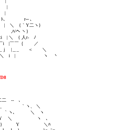
 |
 |
 |
ﾄ､ r─ ､
| ＼ {｀Y二ヽ}
 ,ﾊ/へ ヽ}
 ＼ { 人r‐ ﾉ
i |￣￣｛ ／
＿_ｊ |＿_ ＜ ＼
 ＼ i | ヽ 丶
fD8
- ､
ヽ、 ＼
､ ＼ ヽ
＼ ヽ ､
 Y ＼ﾊ