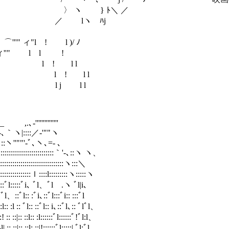
＼ ::: 〉 ヽ } ﾄ＼ ／
 ::: ／ lヽ ﾊj 猛アピールす
! l l＼ ::: ⌒'''" ィ"l ! l )/ ﾉ
/ ! l l ＼::、 ィ''" l l !
'" l ! l l
 l l l ＿＿ l ! l l
:} j j l⌒＼ l j l l
'''''
‐'""ヽ
､ヽ､=- ､
::::::::｀'-､::ヽ ヽ、
::::::::::::::ヽ:::＼
:ｌ::::l:::::::::ヽ:::::ヽ
ﾞi､ ﾞl、ﾞl .ヽ ﾞl|i､
、::ﾞl:: :ﾞi､::ﾞl:::ﾞi:: :::ﾞl
| :l:: :l :: ﾞl:: ::ﾞl:: i､::ﾞl､:: ﾞlﾞl、
: ::|:: ::l:: :l::::::ﾞl::::::ﾞ!ﾞl:l、
 ::|:: ::l: ::|!::::::ﾞl:::::| ﾞl:ﾞl、