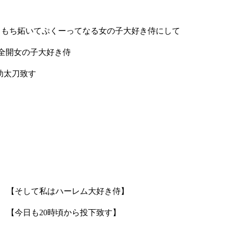
:/::|! |::/ 拙者焼きもち妬いてぷくーってなる女の子大好き侍にして
好きアピール全開女の子大好き侍
って助太刀致す
;/ /.:.{_ 【そして私はハーレム大好き侍】
ゝ
.:.ｒ'" 【今日も20時頃から投下致す】