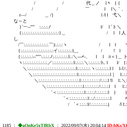
/ / 代＿ノ l ﾍ { { 乂シ ∨ {
/ / ￣ l l＼｀、 “'''
r―/ ＿ /｝ l /l l 弋
な～と
}`ー-‐'''"￣:.:.:.:
{:.:.:.:.:.:.:.:.:.:.:.:.:
し
/￣:.:.:.:.:.:.:.:.:.:.:
{:.:.:.:.:.:.:.:.:.:.:.:.:.:.
{:.:.:.:.:.:-‐''''":.:.:.:.ﾉ:.:.:.:.:.:
ヽ:.:.:.:.:.:.:.:.:.:.:.／:.:.:.:.:.:.:.:.:.:l:.:.:.:.
＼:.:.:.:.:.:.:.:.:.:.:.:.:.:.:.:.:.:.:.:.:.:l:.:.:.:.:.:.ヽ:.:.:.:.:.:.:l l l
＼:.:.:.:.:.:.:.:.:.:.:.:.:.:.:.:.:.:.:.:l:.:.:.:.:.:.:.:.:.:.:.:.:.:.
＼:.:.:.:.:.:.:.:.:.:.:.:.:.:.:.:.:.:.l:.:.:.:.:.:.:.:.:/:.:.:.l !l 
＼:.:.:.:.:.:.:.:.:.:.:.:.:.:.:.:.l.:.:.:.:.:.:./:.:.:.:.l l l:.:
`＜:.:.:.:.:.:.:.:.:.:.:.:.l:.:.:.:./:.:.:.:.:.:l } }:.:.:.:.:
`＜:.:.:.:.:.:.:.:.l:.:./:.:.:.:.:.:.:.l ﾊ:.:.:＼:.:.
/ `＜:.:.:.:l/:.:.:.:.:.:.:.:.j /l l:.:.:.:.:.:＼:.:.:.
1185
：
◆aOqKe5xTfRbX
：
2022/09/07(水) 20:04:14
ID:bKs/X