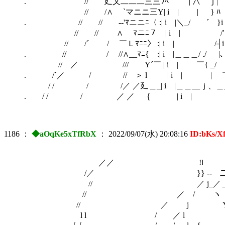
. // 廴乂二二二三三ﾌﾍ | ∧ ｊ|
// /∧ `マニニ三Y| i | | } ﾊ
. // // ゝ--'ﾏニニﾆ〈 :| i |＼_/ ´ }i
// // ∧ ﾏニﾆ７ | i | /′ 
// /´ / ￣Ｌﾏﾆﾆ〉 :| i | /┤i 
. // / //∧__ﾏﾆ{ :| i |＿＿＿/ ./ |、
// ／ /// Y´￣ | i | ￣{ _/ :i |
. /´／ / // ＞ l | i | | ￣
/ / / /／ ／廴＿_| i |＿＿__ｊ、
. / / / ／ ／ ｛ | i |
1186
：
◆aOqKe5xTfRbX
：
2022/09/07(水) 20:08:16
ID:bKs/X
／／ !l
/／ }} -‐ 二二 ‐
// ／ j_／＿ ｀
// ／ / ヽ ｀ヽ
// ／ j Y 
l l / ／ l }