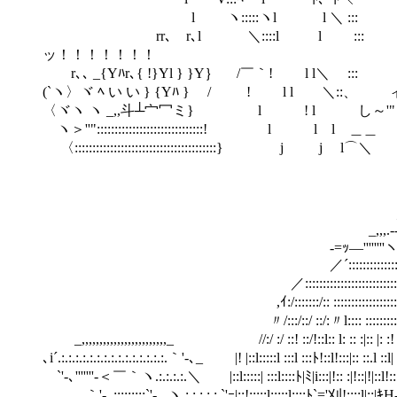
l ヽ:::::ヽl l 
rr､ r､l ＼::::l l
ッ！！！！！！！
r､､ _{Yﾊr､{ !}Yl } }Y｝ /￣｀
(`ヽ〉ヾ ﾍ い い } {Yﾊ } 
〈ヾヽ ヽ _,,斗┴宀冖ミ} l ! l し～
ヽ＞''"::::::::::::::::::::::::::::::!
〈:::::::::::::::::::::::::::::::::::::::
_ ,.､-''''''''''
_,,,.--､｀ヽ|::::／
-=ｯ―''''''''ヽ::ヽ''""'-ﾞ
／´::::::::::::::::::::::::::::::::
／:::::::::::::::::::::::::::::::::::::::::::
,ｲ:/:::::::/:: ::::::::::::::::::::::::::::::::
〃/:::/::/ ::/:〃l:::: :::::::::::ﾞl:::::
_,,,,,,,,,,,,,,,,,,,,,,,,_ //:/ :/ ::! ::/!::l:: l: :: :|:: |: :! ﾞl
､i´.:.:.:.:.:.:.:.:.:.:.:.:.:.:.:.｀'-､_ |! |::l:::::l :::l :::ﾄ!::l!:::|:: ::.l ::l
`'-､'''''''‐＜￣｀ヽ.:.:.:.:.＼ |::l:::::| :::l::::ﾄ|ﾐ|i:::|!:: :|!::|!|::l!:::! :
｀'-､:::::::::`'-､ ヽ.:.:.:.:.:.`'ｰ|::!:::::l:::::l::::ﾄ`='刈!::::l|;;|ｷH‐l| ::