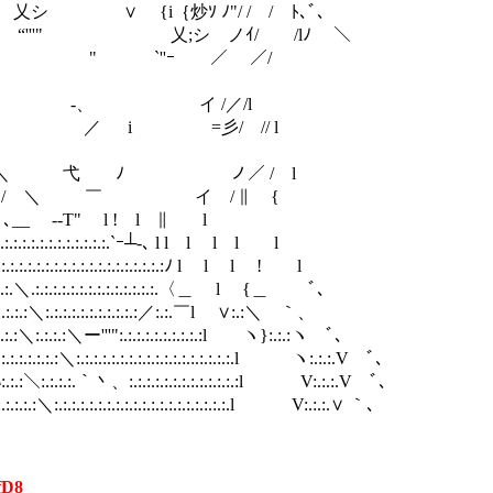
i｛炒ｿ ﾉ"/ / / ﾄ､ﾞ､
" 乂;シ ノｲ/ /lﾉ ＼
＼ " `''ｰ ／ ／/ 体育祭編の
.ﾉ l/ l `ト＼ -、 イ /／
.:.:.:.:}＿ / l l 人 ／ i =彡/ //
.￣):.:.:.:ヽ / l l ＼ 弋 ﾉ ノ／
:イ:.:.:.:.:.:.:l__ / ! l / ＼ ￣ イ 
.:.l:.:＼--‐≠-、 l l /r＜}＿ ト､__ -‐T" l ! l ∥ l
＼:.:.:.:.:.:ﾄ､ l l/ {:.:.:.:.:.:.:.:.:.:.:.:.:.`ｰ┴-､ l l l l
-ﾐ/:.:.:.:.:.:.:.:.:.:.:.:.:.:.:.:.:.:.:.:ﾉ l l l ! l
l｜ l:.:.:.:.＼.:.:.:.:.:.:.:.:.:.:.:.:.:.:.〈＿ l {＿ ﾞ､
l:.＼:.:.:.:＼:.:.:.:.:.:.:.:.:.:.:／:.:.￣l ∨:.:＼ ｀、
.:.:＼:.:.:.:＼ー'''":.:.:.:.:.:.:.:.:.:l ヽ}:.:.:ヽ ﾞ､
.:.:＼:.:.:.:.:.:.:.:.:.:.:.:.:.:.:.:.:.:.l ヽ:.:.:.V ﾞ､
:.:.｀丶、:.:.:.:.:.:.:.:.:.:.:.:.:l V:.:.:.V ﾞ､
:.:.:.:.:.:.:.:.:.:.:.:.:.:.:.:.:.l V:.:.:.∨ ｀､
fD8