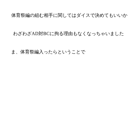
組む相手に関してはダイスで決めてもいいか
/l
 l わざわざAD対BCに拘る理由もなくなっちゃいました
 / l
/ ∥ { ま、体育祭編入ったらということで
 l l