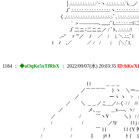
│.:.:.:.:.:.:.:.:.:.:.:`ｰヽ.:.:.:.:.:..:.:.`i､
,lﾞ.:.:.:.:.:.:.:.:.:.:.:.:.:.:.:.:ヽ.:.:.:.:.:.:.:.
く,:.:.:.:.:.:.:.:.:.:.:.:.:.:.:.:.:.:.:.ﾞ､:.:.:.
｀＞―――---､,,,,,,;ﾞl,.:.:.:.:.
,lﾞ二ニﾆ二ニニ／ / ﾞﾄ､.:.:.:.:
,-‐" ｒ'"／ ﾉ ／ / |. ＼.:.:.ﾞl 
l ﾉ￣,／ ／ / / | |＼:ﾞl、
1184
：
◆aOqKe5xTfRbX
：
2022/09/07(水) 20:03:35
ID:bKs/X
l l ＿＿＿ ／ ／ 
／￣￣￣￣ } ヽ ＼ー----‐┐／ /
／ ーヽ ヽ > /----―''ﾞ /
／ ＼ ＿＿／こ__／/-く / / ///
／ メ､__ ＿x―-､ ヽ/ /// / l
／ / ￣ヽY ＼） / / T''7
/ / ／!l/ l l j / {xlzz､l ﾄ l
/ / ￣ }} l l {Y 斧い`ヾ! ﾄ、 ＼ /
/ / ∥ jﾊ ﾄ ﾄ { {｛炒j} ゝl ﾞ