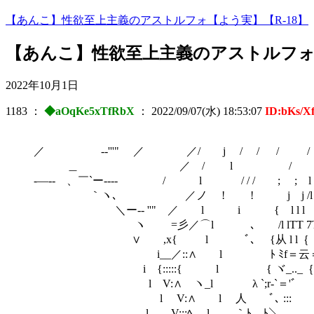
【あんこ】性欲至上主義のアストルフォ【よう実】【R-18】
【あんこ】性欲至上主義のアストルフォ【よ
2022年10月1日
1183
：
◆aOqKe5xTfRbX
：
2022/09/07(水) 18:53:07
ID:bKs/X
／ -‐'''" ／ ／/ j / / /
＿ ／ / l / / / 
-―‐- 、￣`ー---‐ / l / / /
｀ヽ､ ／ノ ! ! j j /l 
＼ー-‐ ''" ／ l i { l l l / j
ヽ =彡／⌒l ､ /l lTT 7TTl7十l
∨ ,x{ l ﾞ､ {从 l l｛ !l-l{‐ト
i__／::∧ l ﾄ ﾐf＝云＝=r=ミ
i {:::::{ l { ヾ_.._｛::(シ
l V:∧ ヽ_l λ `;r-`＝'ﾞ ／/
l V:∧ l 人 ﾞ､ ::
l V:::ﾍ l ｀ﾄ、ﾄ＼ /