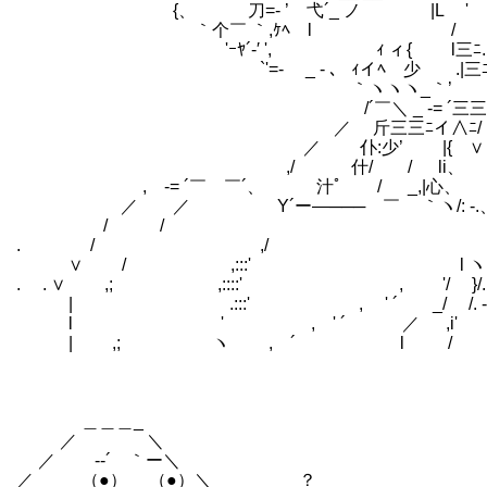
{、 刀=- ’ 弋´_ ノ |L '
｀个￣ ｀,ｹﾍ l / 'ﾆ
'ｰﾔ´-′ ', ｨ ィ{ l三ﾆ.
`'=- _ - 、 ｨイﾍ 少 .|三ﾆ
｀ヽヽヽ_｀’ ﾉ三三 
/´￣＼ _ -= ´三三’
／ 斤三三ﾆイ∧ﾆ/ 
／ 仆:少’ |{ ∨ 
,/ 什/ / li、 / _
, -= ´￣ ￣´、 汁ﾟ / _,|心、 ／ 
／ ／ Y´ー―─── ￣ ｀ヽ/: -.、 ,r
/ / /./ _,.l 
. / ,/ / / /
∨ / ,:::' l ヽ /｀ 7 /
. . ∨ ,; ,::::' , '/ }/. / /
| .:::' , ' ´ _/ /. - .ｿ./ _ 
l ' , ' ´ ／ ,i' /./ ,' ./
| ,; ヽ , ´ l / ././ /
＿＿＿_
／ ＼
／ -‐´ ｀ー＼
／ （●） （●）＼ ？