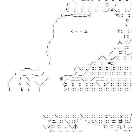
/:: :: :: :: :: :::;:: /: :: :: 
/:: :: :: :: :: ::,ノ≠＼:: ::／;i:: :
/,.----=ニニニイ ≠;i:: :: :: :
/'´ /:: :: /＾ヽ、:
i / i:: ::/ へ 
i ｘ＝＝ュ Ｙ:: :: ヽ ＿/ ノ
i ｌ:: :: : 〉-
/ 人:: :: / フ / 私か
/ ,,,,ゝ:: :: ／ :
〈 ／ ::::::＿／ }:: :
` | ／＼ ,,,／:: :: :
i ,／:: :: ≠;::: : :: 
＿--‐-､＿i ノ＼:: ,／:: :: :: :: :: :: :: :: : : : : : : : : : 
/ ＿__､＿ ノ_______＿＿ノ＿／ :: : :: : : : : : : : : : : : :: : : : : : : 
／ / ＼ ／ /乢-‐' ニニ＼: : :／ニニ : : : : : : : : : : : : : : : :
｛ ﾍ ＼ ＼／ {:: :: :: :: : : :＼ : :／ : : : : : : : : : : : : : : : :
l l/ / | ＞: : : : : : : : : : : : : : : : : : : : : : : : : : : : : : : :
＼: : : ＼: : : : : : : : : ＼: : : : : : : : ::::ﾄ､: : : :/: : : :/: :
｀ヾ:::... : : ＼: : : ｢｀丶.;.:.＼: : : : : ::::::l::l: : :./ : : :./: 
＼∨:::::::::......＼小 ￣｀ヾ: : ::::::::j::l_;.＞ ´/'": 
ヾ::::::::::::::::::::::::｢ ｀ゞ'"/:/ /: :