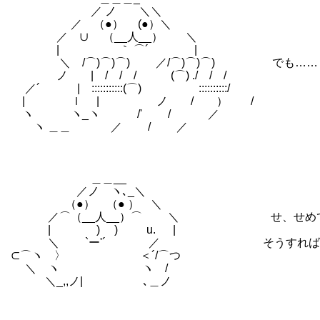
／ ノ ＼＼
／ （●） (●）＼
／ ∪ （__人__） ＼ あ、アサ
| ｀ ⌒´ |
＼ /⌒)⌒)⌒) ／/⌒)⌒)⌒) でも……
ノ | / / / (⌒) ./ / /
／´ | :::::::::::(⌒) ゝ ::::::::::/
| ｌ | ノ / ） /
ヽ ヽ_ヽ /' / ／
ヽ ＿＿ ／ / ／
＿＿__
／ノ ヽ､_＼
（●） （● ） ＼
／⌒（__人__）⌒ ＼ せ、せめて……あ
| ) ) u. |
＼ `ー'´ ／ そうすれば…
⊂⌒ヽ 〉 ＜´/⌒つ
＼ ヽ ヽ /
＼_,,ノ| ､＿ノ