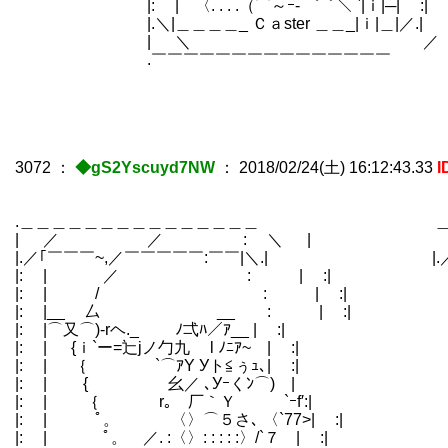
|: | 〈. . . .（⌒～ｰ‐ ⌒ ＼ `|ｉ|
|.＼|＿＿＿＿_ Ｃａster ＿＿_|ｉ|
| ＼ ／
.￣￣￣￣￣￣￣￣￣￣￣￣￣
3072
：
◆gS2Yscuyd7NW
：
2018/02/24(土) 16:12:43.33
I
.＿＿＿＿＿＿＿＿＿＿＿＿＿＿＿ ＿＿＿
| ／ ／ : ＼ 
|.／｢￣￣￣~,／￣￣￣￣￣:￣￣|＼.| |.／|
|: | ／ : | :| |
|: | / : | :| |: 
|: |__ 厶 __ : | :| |: |
|: |⌒又⌒)‐rヘ._ ﾉ弌ﾊ／ｱ__ | :| |: | 
|: | {ｉ`ー=辷jノ勹九 l ﾉﾆｱ~ | :| |: |
|: | ｛ `⌒ｱY Уト≦ぅｭ､| :| |: | | i〉-
|: | { 幺／ ､Уｰくﾝ⌒) | |: | 人:､〉v∧
|: | ｛ r｡ 厂｀Ｙ `ｰf′:| |: | /／V
|: | ﾟ。 〈〉⌒５さ､ 〈`77>| :| |: | 〃 Vﾍ
|: | ﾟ。 ／. :〈〉: : : : :〉/`７ | :| |: | 