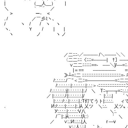
| （__人__） |
＼ ｀ ⌒´ ／
> ー‐ <
. / ／￣彡ﾐヽ、
/ ヽ / / ヽ ヽ
ヽ. Ｙ / | |
ヽ ノ ヽ ノ
／二ﾆﾆ-／---------- /＼--------＼＼
〈二二ﾆﾆ〈ﾆﾆ=---------| †］-------
∨二二ﾆﾆﾆﾆ==- -----＼]/----=ﾆニ/
|＝== ---------------- ==＝
≫┴=ﾆ二 ﾆﾆﾆﾆﾆﾆﾆﾆﾆﾆﾆﾆﾆﾆﾆﾆﾆ=- 斗j
/:.:.:.:.:./⌒''＜二ﾆ=――――――=ﾆ二二_／:.〈:.
/:.:.:.:.:.:.|:.:.:.:.:.:.|:.:.:＞-ﾆﾆﾆﾆﾆﾆﾆﾆﾆﾆﾆﾆ＞'':.:.:∨
/:.:.:.:.:.:.:j|:.:.:.:.:.:.|:./ ＼ Tﾆ┬―‐┬=ﾆ:.:.:.:.:.|:.:.:.
／ |:.:.:.:.:./:|:.:.:.:.:.:.|/ ｀ |:.:.:.| ´ ＼(＼:.:.:.|:.:
|:.:.:.:/:.:.|:.:.:.:.|.:T灯てうト|:.:.:.:. ィて
. И:/:.:.:.:|:.:.:.:.|:.从 乂ツ ＼:.:. 乂ツ〟/:.:/:.:.:.:
У:.:.:.:.|:.:.:.:.:V八 ＼:. /:.:ｲ:
/⌒|:.从:.:.:.:.:.圦:〉 ' ＼ ／ ./|:.:.:.
／ ∨:.:И:.:.:.|人 r ―v . ｲ |:.
∨:.:人:.:.| ｀ト. ゝ _ノ イ |: