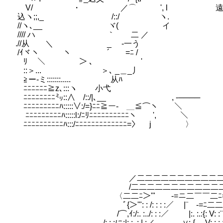
V/ ・ ／⌒ ', l 遠坂陣営
込ヽ;;,_ /::/ ヽ.
//ヽ､__ ヾ( イ
//// ハ ｀ 二 ／
.//从 ＼ _ -一う
/ｲヾヽ ヽ ´ =ﾆ /
ﾘ ＼ ＞ ､ '
::＞... ＞､ _＿_丿
≧ー-ミ:::::::..... 从ﾊ
ﾆﾆﾆﾆﾆﾆ≧z､:::ヽ 小弋
ﾆﾆﾆﾆﾆﾆﾆﾆ㍉::∧ /::/|､__ , -────
ﾆﾆﾆﾆﾆﾆﾆﾆﾆﾊ:::::∨:/=}ﾆﾆ≧ー- ＿≦⌒ヽ ＼
ﾆﾆﾆﾆﾆﾆﾆﾆﾆﾊ:::::l:/ﾆﾘﾆﾆﾆﾆﾆﾆﾆﾆﾆﾆヽ ', ＼
ﾆﾆﾆﾆﾆﾆﾆﾆﾆﾆﾊ:::/ﾆﾆﾆﾆﾆﾆﾆﾆﾆﾆﾆﾆﾆ=〉 j 〉
／二二二二二二二二二二二二ﾆY
/二二二二二二二二二二二二ニﾆ 
〈二二ﾆ＞'"￣ -=ニ二￣￣二ﾆ=- _ 
ﾞ{＞'": : /: : : :／ |¨ -=ﾆ二二二ニ=
/⌒,ｲ:/:. :../: : :／ |:. :.:{: V: :
/: : :に:|: :. :.| :／‐- _ ∨: { V: : : :