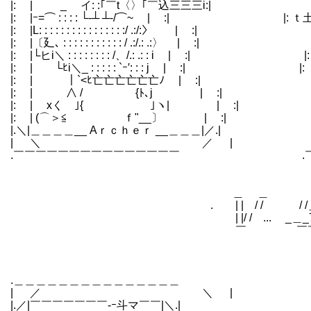
|: | _ イ: :｢￣t〈〉｢￣込三三三i:| |: | ／ 
|: |ｰ=⌒ : : : : └‐┴ ┴‐/⌒~￣ | :| |: ｔ土≦⌒イ i
|: |L: : : : : : : : : : : : : : : :/ .:/:〉 
|: |〔廴､ : : : : : : : : : : : / .:/.:
|: |└ヒi＼ : : : : : : : : /、/.: 
|: | └ﾋi＼_ : : : : : `ｰ′: : : 
|: | ｜`<ﾋ亡亡亡亡亡亡ﾉ | :|
|: | ∧ / {ﾄ､j | :
|: | xく ｣{ ｣ヽ| | :
|: | (⌒＞≦ ｆ"__〕 |
|.＼|＿＿＿＿__ Aｒｃｈｅｒ __＿＿＿|／.| |.＼
| ＼ ／ | 
.￣￣￣￣￣￣￣￣￣￣￣￣￣￣￣ .￣￣￣
＿ ＿ ＿
. | | / / / /
| |/ / ... _＿_7 / 
￣ ￣
.＿＿＿＿＿＿＿＿＿＿＿＿＿＿＿
| ／ ＼ |
|.／|￣￣￣￣￣￣￣-ｰ斗マ￣￣|＼.|