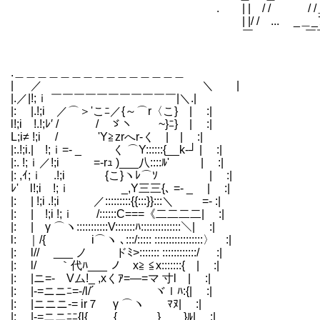
. | | / / / /
| |/ / ... _＿_7 / 
￣ ￣
.＿＿＿＿＿＿＿＿＿＿＿＿＿＿＿
| ／ ＼ |
|.／|!;ｉ ￣￣￣￣￣￣￣￣￣￣￣|＼.|
|: |.!;i ／⌒＞'こﾆ／{～⌒r〈こ} | :|
l!;i !.!;ﾚ′ / / ゞヽ ~}ﾆ} | :|
L;i≠ !;i / 'Y≧zrへr‐く | | :|
|:.!;i.| !;ｉ=- _ く ⌒Y::::::{__k‐┘ | :|
|:. !;ｉ／!;i =-rｭ )___八::::ﾙ' | :|
|: ,ｲ;ｉ .!;i {こ}ヽﾚ⌒ｿ | :|
ﾚ' l!;i !;ｉ _,Y三三{､ =- _ | :|
|: | !;i .!;i ／:::::::::{{:::}}:::＼ =- :|
|: | !;i !;ｉ /::::::C===《二二二二| :|
|: | γ ⌒ヽ:::::::::::V:::::::ﾊ::::::::::::::＼| :|
l: ｜/{ i⌒ヽ ､:::/::::: :::::::::::::::::〉 :|
|: l//ゝ ___ ノ ドﾐ>::::::: ::::::::::::/ :|
|: l/ ｀代ﾊ___ ノ x≧ ≦x:::::::{ | :|
|: |ニ=- Vム!_ ,xくｱ=―=マ 寸l | :|
|: |-=ニニﾆ=-/l/´ ヾｌﾊ:{| :|
|: |ニニニ-= ir７ γ ⌒ヽ ﾏﾇ| :|
|: |-=ニニﾆﾆ{l{ { } }ﾙ| :|