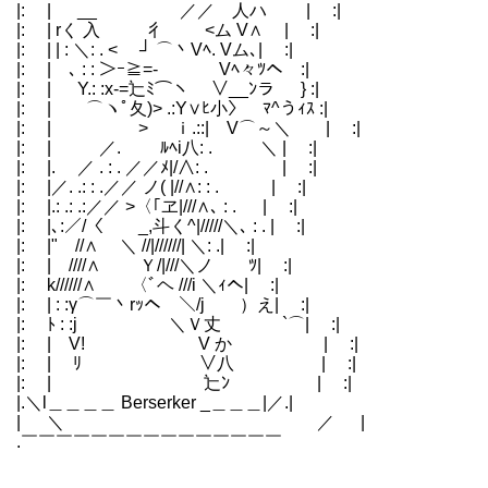
|: | __ ／／ 人ハ | :|
|: | rく 入 彳 <ム V∧ | :|
|: | | : ＼: . < ┘ ⌒丶Vﾍ. Vム､| :|
|: | ､ : : ＞ｰ≧=- Vﾍ々ﾂヘ :|
|: | Y.: :x‐=辷ﾐ⌒ヽ ∨__ﾝラ } :|
|: | ⌒ヽﾟ夂)> .:Y∨ﾋ小〉 ﾏ^うｨｽ :|
|: | > ｉ.::| V⌒～＼ | :|
|: | ／. ﾙﾍi八: . ＼ | :|
|: |. ／ . : . ／／ﾒ|/∧: . | :|
|: |／. .: : .／／ ノ( |//∧: : . | :|
|: |.: .: .:／／ >〈｢ヱ|///∧､ : . | :|
|: |､:／/〈 _,斗く^|/////＼､ : . |
|: |" //∧ ＼ //|//////| ＼: .| :|
|: | ////∧ Ｙ/|///＼ノゝ ﾂ| :
|: k//////∧ 〈ﾞヘ ///i ＼ｨへ| :|
|: | : :γ⌒￣丶rｯヘ ＼/j ）え| :|
|: ﾄ : :j ＼Ｖ丈 `⌒| :|
|: | V! V か | :|
|: | ﾘ ∨八 | :|
|: | 辷ﾝ | :|
|.＼l＿＿＿＿ Berserker _＿＿＿|／.|
| ＼ ／ |
.￣￣￣￣￣￣￣￣￣￣￣￣￣￣￣
＿ ＿ ＿