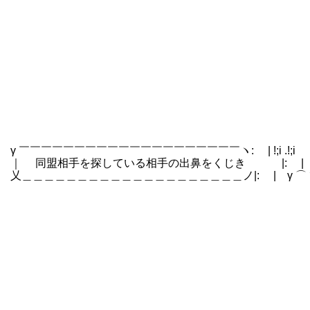
.＿＿＿＿＿＿＿＿
| ／
|.／|!;ｉ ￣￣￣￣￣
|: |.!;i ／⌒＞'こﾆ
l!;i !.!;ﾚ′ / /
L;i≠ !;i / 'Y≧z
|:.!;i.| !;ｉ=- _ く ⌒
|:. !;ｉ／!;i =-rｭ 
|: ,ｲ;ｉ .!;i 
ﾚ' l!;i !;ｉ _,Y
γ ￣￣￣￣￣￣￣￣￣￣￣￣￣￣￣￣￣￣￣￣ヽ: | !;i .!;i ／:::::
｜ 同盟相手を探している相手の出鼻をくじき |: | !;i !;ｉ
乂＿＿＿＿＿＿＿＿＿＿＿＿＿＿＿＿＿＿＿＿ノ|: | γ ⌒ヽ:::::::::::V::::
l: ｜/{ i⌒ヽ ､:::/::::: :
|: l//ゝ ___ ノ ドﾐ>:::::
|: l/ ｀代ﾊ___ ノ x≧ 
|: |ニ=- Vム!_ ,xく
|: |-=ニニﾆ=-/l
|: |ニニニ-= ir７ 
|: |-=ニニﾆﾆ{l{
|: | -=ﾆl圦 乂 _
|: | 寸 寸ﾐx
|: | ゞ≧ ゞ≧