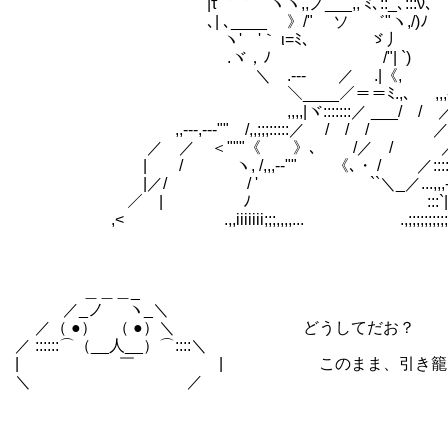
｀ |τ゛゛ ヽヽ,,ノ___,, ﾐ､::_
､| ､____ 》/" ゝソ ゛"ヽ,/)ﾉ
ヽ'ゞ'｀ ι=ﾐ、 ゞ丿
.ヾ，ﾉ /"| `)
＼ .--- ／ .|《,
＼____／＝＝ﾐ.,、 ,,,--"==---
,,,,|ヾ:::::::／ ___/ / ／"" 
,,---,---"" /,,;;;:::::／ / / / ／:::::::::::
／ ／ ＜"""《 》､ /／ / ／::::::::::::::::::
| / ヽ, /,,,--"" 《､・ / ／::::::::::___
|／/ / ' ``＼_／...,,,--"""
／ | ﾉ :::`|" .....
,< ゝ .,,iiiiiii;;;,,,,... .,;;;;;;;;;;
＿＿＿_
／_ノ ヽ_＼
／（ ●） （ ●）＼ どうしてだお？
／ ::::::⌒（__人__）⌒::::＼
| ￣ | このまま、引き籠っていれば
＼ ／