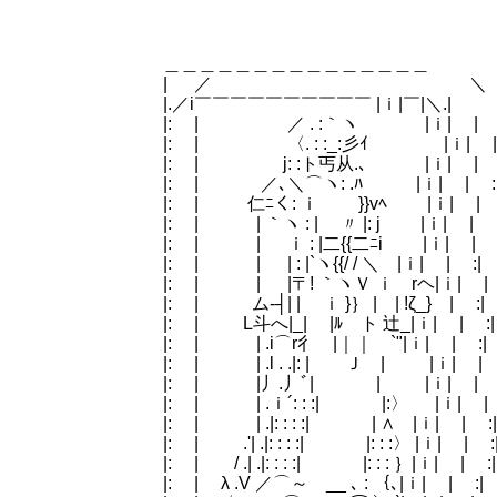
|.＼|＿＿＿_____ Ｒｉ
| ＼
.￣￣￣￣￣￣￣￣
＿＿＿＿＿＿＿＿＿＿＿＿＿＿
| ／ ＼
|.／i￣￣￣￣￣￣￣￣￣￣ |ｉ|￣
|: | ／ . :｀ヽ |ｉ
|: | 〈. : :_:彡ｲ |ｉ
|: | j: :ト丐从.､ |ｉ| | :
|: | ／､＼⌒ヽ: .ﾊ |ｉ| 
|: | 仁ﾆく: ｉ }}vﾍ |ｉ| 
|: | | ｀ヽ : | 〃 |: j |
|: | | ｉ : |二{{二ﾆi 
|: | | | : |`ヽ{{/ / ＼
|: | | |〒! ｀ヽＶ ｉ rヘ|ｉ|
|: | ム-┤| | ｉ }｝ | | !ζ_} 
|: | L斗へ|_| |ﾙ ト 辻_|ｉ| | 
|: | | .i⌒r彳 |｜｜ `"|ｉ| |
|: | | .l . .|: | Ｊ | |ｉ|
|: | |丿.丿ﾞ| | |ｉ| |
|: | | .ｉ´: : :| |:〉 |ｉ
|: | | .|: : : :| | ∧ |
|: | .'| .|: : : :| |:
|: | / .| .|: : : :| |: : : ｝|
|: | λ .V ／⌒～ __ ､ : ｛､|ｉ|