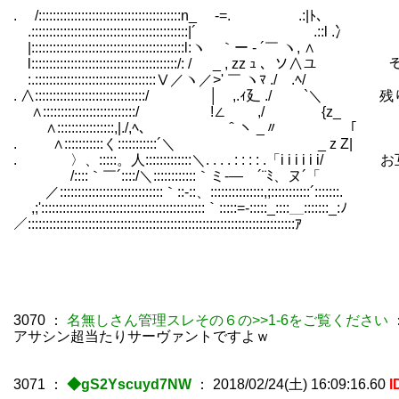
. /::::::::::::::::::::::::::::::::::::::::n_ -=. .:|ﾄ、
.::::::::::::::::::::::::::::::::::::::::::::|´ .::l .冫
|:::::::::::::::::::::::::::::::::::::::::::l:ヽ ｀ー - ´￣ ヽ, ∧
l:::::::::::::::::::::::::::::::::::::::::/: /
:.::::::::::::::::::::::::::::::::::Ⅴ／ヽ／>' ￣ ヽﾏ ./ .ﾍ/
. ∧:::::::::::::::::::::::::::::::/ │ 
∧::::::::::::::::::::::::::/ !∠ ,/ {z_
∧::::::::::::::::,|./,ﾍ、 ＾ヽ _〃
. ∧:::::::::::く:::::::::::´＼ _ z Z|
. 〉、:::::。人:::::::::::::＼. . . . : : : : .「i i
/::::｀￣´::::/＼::::::::::::｀ミ-― ´¨ﾐ、ヌ´「
／:::::::::::::::::::::::::::::｀::-::、:::::::::::
,;'::::::::::::::::::::::::::::::::::::::::::::::｀:::::=-:::::_::::＿:::::::_:ﾉ
／:::::::::::::::::::::::::::::::::::::::::::::::::::::::::::::::::::::::::::ｱ￣
3070
：
名無しさん管理スレその６の>>1-6をご覧ください
アサシン超当たりサーヴァントですよｗ
3071
：
◆gS2Yscuyd7NW
：
2018/02/24(土) 16:09:16.60
I