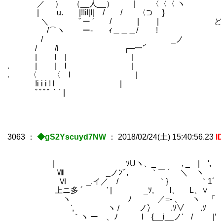
／ ） （__人__） | 〈〈〈 ヽ
| u. |!!il|l| / / 〈⊃ }
＼ ﾞー ′ / | | どういう
/⌒ヽ ー‐ ｨ＿＿＿/ !
/ _ノ 遠坂の魔術工房が、
/ /i ┌─一'´
| l | | お前は信用で
. | | l |
. 〈 〈 l |
!i i i ! l |
ﾞﾞﾞﾞ｀´ |
3063
：
◆gS2Yscuyd7NW
：
2018/02/24(土) 15:40:56.23
I
| ｿUヽ、_ , _ | ', '
Ⅷ _ノﾝ'´, ｀￣ ´ ＼ ヽ '
Ⅵ _.イ／ / ｀} ｀1´
上ニ多 ´ ' | _ｿ, l、 L、∨
ヽ ﾉ ／=- 、 ヽ 「 .∨ 
', ヽ / ノ冫 .ｿ∨ .ｿ 
｀ヽ ー 、ﾉ l {__i__ノ' /