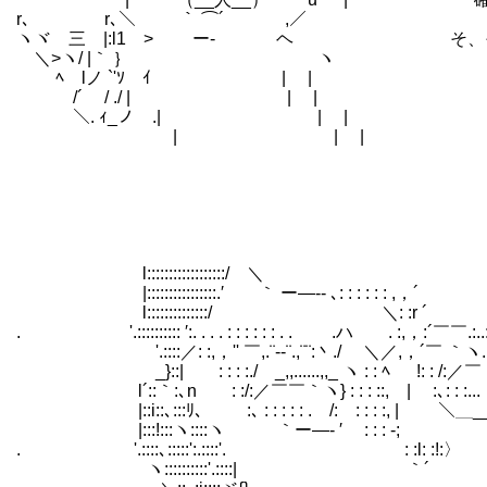
r､ r､＼ ｀ ⌒´ ,／
ヽヾ 三 |:l1 > ー‐ ヘ そ、そんな都
＼>ヽ/ |｀ ｝ ヽ
ﾍ lノ `'ｿ ｲ | |
/´ / ./ | | |
＼. ｨ_ノ .| | |
| | |
l::::::::::::::::::/ ＼ _,.／ ':
|::::::::::::::::.′ ｀ ー―-- ､: : : : : : ,，´ :
l::::::::::::::/ ＼: :r ´ _,
. '.:::::::::: ′:. . . . : : : : : : . . .ハ . :,，:´￣￣.:
'.::::／: :,，'' ￣,.¨--¨.,¨¨:丶./ ＼／,，´￣ ｀ヽ.:
_}::| : : : :./ _,,......,,_ ヽ : : ﾍ !: : /:／￣｀ヽ 
l´::｀:､n : :/:／￣￣｀ヽ} : : : ::, | :､: : :... /
|::i::､:::ﾘ､ :､ : : : : : . /: : : : :, | ＼＿__／ /:::
|:::!:::ヽ::::ヽ ｀ー―‐ ′ : : : ‐
. '.::::､:::::':.::::'. : :l: :!:〉 ,:
ヽ::::::::::'.::::| ｀´ r､:::