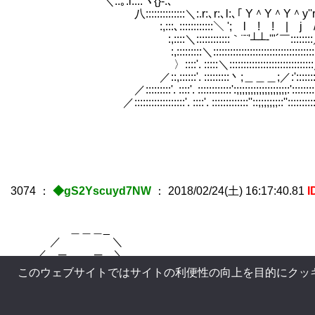
＼::｡:i::::ヾ{}-.､ ／:｀
ゝ八::::::::::::::＼:.r:､r:､l:､｢ Y＾Y＾Y＾y''rj:::::::
:,:::､::::::::::::＼ '; l ! ! | j //'’::::::
:,::::＼::::::::::::｀¨¨'┴┴‐'"´￣::::::::／:::
:,:::::::::＼::::::::::::::::::::::::::::::::::::::::::／
〉::::'. :::::＼::::::::::::::::::::::::::::::／:::::
／::,::::::'. :::::::::丶;＿＿＿;／:'::::::::/:::::::
／:::::::::'. ::::'. ::::::::::::':;;;;;;;;;;;;;;;;;;:'::::::::::.′:::
／::::::::::::::::::'. ::::'. :::::::::::::''::;;;;;;;::'':::::::::::::,::::
3074
：
◆gS2Yscuyd7NW
：
2018/02/24(土) 16:17:40.81
I
＿＿＿_
／ ＼
／ ─ ─ ＼
／ -=・=- -=・=-. ＼
このウェブサイトではサイトの利便性の向上を目的にクッ
| u , （__人__） U | あ、アサシンのクラ
＼ ..｀ ⌒´ .〆ヽ
/ ヾ_ノ そんなの、アサシンに決