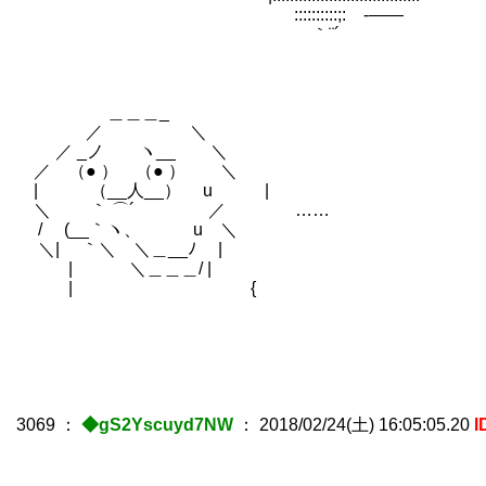
ゝ::::::::::;: -――
｀¨´
＿＿＿_
／ ＼
／ _ノ ヽ__ ＼
／ （● ） （● ） ＼
| （__人__） u |
＼ ｀ ⌒´ ／ ……
/ (__｀ヽ、 u ＼
＼| ｀＼ ＼＿__ﾉ |
| ＼＿＿＿/ |
| {
3069
：
◆gS2Yscuyd7NW
：
2018/02/24(土) 16:05:05.20
I
＿＿＿_