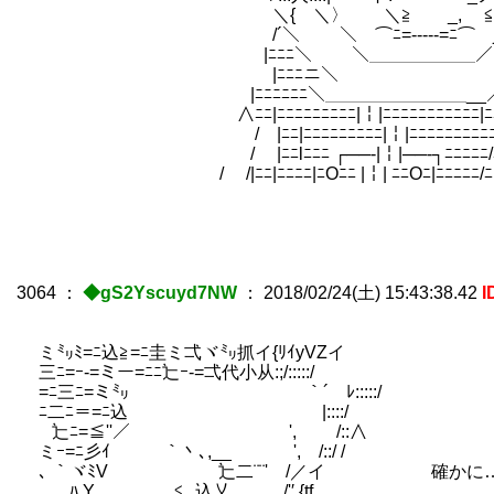
＼{ ＼〉 ＼≧ _, ≦ |_／.:.
/´＼ ＼ ⌒ﾆ=-----=ﾆ⌒ j:.:/
|ﾆﾆﾆ＼ ＼＿＿＿＿＿＿／|/／ 
|ﾆﾆﾆニ＼ ／ﾆ
|ﾆﾆﾆﾆﾆﾆ＼＿＿＿＿＿＿＿＿__／ﾆニ
∧ﾆﾆ|ﾆﾆﾆﾆﾆﾆﾆﾆﾆ|￤|ﾆﾆﾆﾆﾆﾆﾆﾆﾆﾆﾆ|ﾆ
/ |ﾆﾆ|ﾆﾆﾆﾆﾆﾆﾆﾆﾆ|￤|ﾆﾆﾆﾆﾆﾆﾆﾆﾆﾆﾆ|
/ |ﾆﾆlﾆﾆﾆ ┌──‐|￤|──‐┐ﾆﾆﾆﾆﾆ/ﾆ
/ /|ﾆﾆ|ﾆﾆﾆﾆ|ﾆOﾆﾆ |￤| ﾆﾆOﾆ|ﾆﾆﾆﾆﾆ
3064
：
◆gS2Yscuyd7NW
：
2018/02/24(土) 15:43:38.42
I
ミ㍉ﾐ=ﾆ込≧=ﾆ圭ミ弌ヾ㍉抓イ{ﾘｲyVZイ
三ﾆ=ｰ-=ミー=ﾆﾆ辷ｰ-=弌代小从:;/:::::/
=ﾆ三ﾆ=ミ㍉ ｀´ ﾚ:::::/
ﾆ二ﾆ＝=ﾆ込 |::::/
辷ﾆ=≦''／ ', /::∧
ミｰ=ﾆ彡ｲ ｀丶､,__ ', /::/ /
､ ｀ヾﾐV 辷二¨¨' /／イ 確かに……籠
ﾊ Y ≦_込乂 /'′ {tf