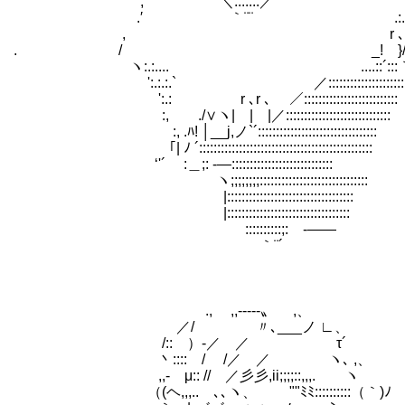
, ＼:.:.:.:／ .:.:./::
.′ ｀¨¨ .:.:./:::::
, r ､.:./:::
. / _! }/::::: 
ヽ:.:.... ....::´:::｀¨::::
':.:.:.` ／::::::::::::::
':.: r ､r ､ ／::::::::::::::::::::::::::
:, ./∨ヽ| | |／:::::::::::::::::
:, .ﾊ! │__j,ノ`´:::::::::::::::::::::::::::::::::
｢| ﾉ ´::::::::::::::::::::::::::::::
‘'´ ゝ:＿;: -―::::::::::::::::::::::::::::
ヽ;;;;;;;;::::::::::::::::::::::::::::::
|:::::::::::::::::::::::::::::::::::
|::::::::::::::::::::::::::::::::::
ゝ::::::::::;: -――
｀¨´
., ,,-----〟 ,、
／/ ゝ 〃､___ノ ∟、
/:: ）-／ ／ τ´
丶:::: / /／ ／ ヽ､ ,、
,,-ゝμ:: // ／彡彡,ii;;;;::,,,. ヽ
（(ヘ,,,..ゝ､､ヽ、 ""ﾐﾐ::::::::::（｀)ﾉ