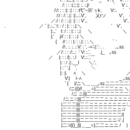
/: : : :に:|: :. :.|/ ｀ V :. ＼:斗―
/:/: : : :|: :| : : :代"~示'ぅk、 V::. ´ ` ＜:. 
/:/ : /: :.|: :|:..:.V', 乂rソ V', イ示ﾐk､_`/:
／:/ : /: : :.|: :| : : V',. V', Vrソ / /: :
. ／ ´ |:.:.,' l: : / : |: : :.|:＼ ' V', /ｲ:. :.
|:.,' l: / : : |: : :.| ＼ ＼ .／ _|:. :. :.
|;' j// : : |: : :.| ＼ ／:::|:. :.
{ // : : : |: : :.|: : :.＼ ´｀ _ -‐ |:
//:. :. :. :.V: : ', -=ﾆ|:`: . 
／/: : : :/:..:「V: :.', .|_ ｡s
／ |: : : /|:. :.! V:.:.'
|: : / .|:.__l ＼:', ／/:
| : ′ ',{ ', ＼ ／ﾆ/:
|: :|. ∧ ＼ ／二 ／二
V:| i-∧ _ ｡s≦ニニニニ
ﾞ{ |/ニ＼＿＿_｡s≦二二二二二二二
/ニ{()//＿＿○}二二二二ニニ ＼ニニ
/ニ ニ|||二二二二二二二二二二ニ＼
/ニニﾆ:|||二二二二二ニニニニニニﾆ/ 
|二二二|||二二ニニニニニニニニﾆ／
|二二二|||二二二二二二二ニニﾆ/ 
|二二二|||二二二二二二二二二/| ｜
|二二二|||二二二二二二ニニﾆ/ .|
|二ﾆi{()_|||＿__○}二二ニニニ /