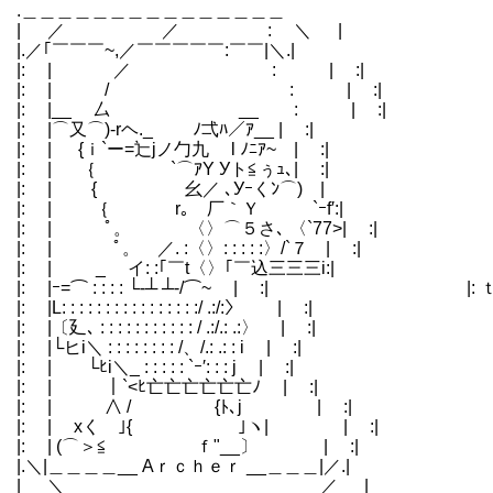
.＿＿＿＿＿＿＿＿＿＿＿＿＿＿＿ ＿＿＿
| ／ ／ : ＼ 
|.／｢￣￣￣~,／￣￣￣￣￣:￣￣|＼.| |.／|
|: | ／ : | :| |: 
|: | / : | :| |: |
|: |__ 厶 __ : | :| |: |
|: |⌒又⌒)‐rヘ._ ﾉ弌ﾊ／ｱ__ | :| |: |
|: | {ｉ`ー=辷jノ勹九 l ﾉﾆｱ~ | :| |: 
|: | ｛ `⌒ｱY Уト≦ぅｭ､| :| |: | | i〉
|: | { 幺／ ､Уｰくﾝ⌒) | |: | 人:､〉v∧
|: | ｛ r｡ 厂｀Ｙ `ｰf′:| |: | /／V
|: | ﾟ。 〈〉⌒５さ､ 〈`77>| :| |: | 〃 V
|: | ﾟ。 ／. :〈〉: : : : :〉/`７ | :| |: |
|: | _ イ: :｢￣t〈〉｢￣込三三三i:| |: | ／
|: |ｰ=⌒ : : : : └‐┴ ┴‐/⌒~￣ | :| |: ｔ土≦⌒イ 
|: |L: : : : : : : : : : : : : : : :/ .:/:〉 
|: |〔廴､ : : : : : : : : : : : / .:/.
|: |└ヒi＼ : : : : : : : : /、/.: .
|: | └ﾋi＼_ : : : : : `ｰ′: : : 
|: | ｜`<ﾋ亡亡亡亡亡亡ﾉ | :| 
|: | ∧ / {ﾄ､j | :| 
|: | xく ｣{ ｣ヽ| | :| 
|: | (⌒＞≦ ｆ"__〕 |
|.＼|＿＿＿＿__ Aｒｃｈｅｒ __＿＿＿|／.| |.＼
| ＼ ／ |