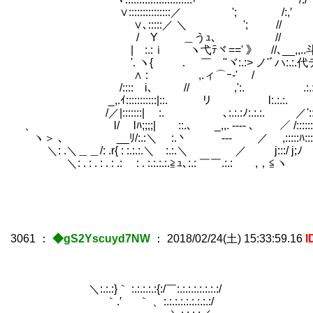
∨:::::::::::::::／ '; /:,′ 〈:'´￣: ::
∨､:::::／ ＼ '; // .:.:｀ヾ::::::
/ Y ＿うｭ､ // .:.:.:ノ:.
| :.:ｉ ヽ弋ﾃヾ==' 》 //､__,,..斗匕.:.:.
'. ヽ{ ． ￣ ''ヾ:.:> ノ'ﾞハ:.:.代テ¨フ:
∧ : ,.ィ⌒ｰ‐' / :.:./
/::::ゝi､ // ,':. .:.:/:
_,.ｲ:::::::::::|::. リ l:
/／|:::::::| :. ゝ ､:.:.:ﾉ:.:.:. ／'::::
、 l/ lﾊ;;;;| ::.､ _,,. ---- ､ ／ /::::::::
ヽ＞ ､ __ﾘ/:.:＼ :.丶 --- ／ ,:::::ﾊ:::
＼: .＼＿＿/: .r{ : :.:.:.＼ :.:.＼ ／ j:::/ j;ﾉ
＼: . : . : . : .:ゞ : . :.:.:.:.≧ｭ､:.: ￣￣.:.: ,，≦ヽ
3061
：
◆gS2Yscuyd7NW
：
2018/02/24(土) 15:33:59.16
I
＼:.:.:}｀ :.:.:.:.:{:/￣:.:.:.:.:.:.:.:/ .:.:
｀.′ ｀ 、:.:.:.:.:.:.:.:.:/ .:.:./: