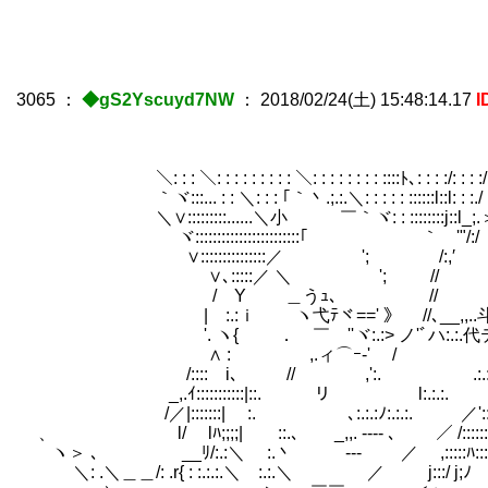
3065
：
◆gS2Yscuyd7NW
：
2018/02/24(土) 15:48:14.17
I
＼: : : ＼: : : : : : : : : ＼: : : : : : : : ::::ﾄ､: : : :/: : : :/: :
｀ヾ:::... : : ＼: : : ｢｀丶.;.:.＼: : : : : ::::::l::l: : :./ : : :./: 
＼∨:::::::::......＼小 ￣｀ヾ: : ::::::::j::l_;.＞ ´/'": 
ヾ::::::::::::::::::::::::｢ ｀ゞ'"/:/ /: :
∨:::::::::::::::／ '; /:,′ 〈:'´￣: ::
∨､:::::／ ＼ '; // .:.:｀ヾ::::::
/ Y ＿うｭ､ // .:.:.:ノ:.
| :.:ｉ ヽ弋ﾃヾ==' 》 //､__,,..斗匕.:.:.
'. ヽ{ ． ￣ ''ヾ:.:> ノ'ﾞハ:.:.代テ¨フ:
∧ : ,.ィ⌒ｰ‐' / :.:./.:.
/::::ゝi､ // ,':. .:.:/:.
_,.ｲ:::::::::::|::. リ l:.:.:. 
/／|:::::::| :. ゝ ､:.:.:ﾉ:.:.:
、 l/ lﾊ;;;;| ::.､ _,,. ---- ､ ／ /::::::::
ヽ＞ ､ __ﾘ/:.:＼ :.丶 --- ／ ,:::::ﾊ:::
＼: .＼＿＿/: .r{ : :.:.:.＼ :.:.＼ ／ j:::/ j;ﾉ