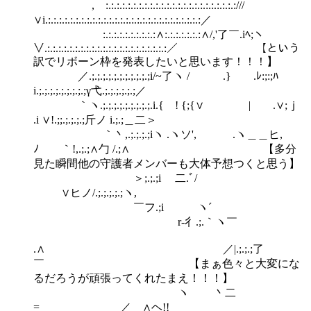
,ゝ:.:.:.:.:.:.:.:.:.:.:.:.:.:.:.:.:.:.:.:.:.:.:.:///
∨i.:.:.:.:.:.:.:.:.:.:.:.:.:.:.:.:.:.:.:.:.:.:.:.:.:.:.:.:／
ゝ:.:.:.:.:.:.:.:.:.:∧:.:.:.:.:.:.:∧/,'了￣.iﾍ;ヽ
∨.:.:.:.:.:.:.:.:.:.:.:.:.:.:.:.:.:.:.:.:.:.:／ 【という
訳でリボーン枠を発表したいと思います！！！】
／.;.;.;.;.;.;.;.;.;.;.;i/~了ヽ / .} .ﾚ:;:;ﾊ
i.;.;.;.;.;.;.;.;.;γ弋.;.;.;.;.;.;／
｀ヽ.;.;.;.;.;.;.;.;.;.i.{ ! {;{∨ | .∨;ｊ
.i ∨!.;;.;.;.;.;斤ノ i.;.;＿二＞
｀丶,.;.;.;.;iヽ .ヽソ', .ヽ＿＿ヒ,
ﾉ ｀!,.;.;∧勹 /.;∧ 【多分
見た瞬間他の守護者メンバーも大体予想つくと思う】
＞;.;.;i ゝ二.ﾞ/
∨ヒノ/.;.;.;.;.;ヽ,
￣フ.;i ヽ´
r‐彳.;.｀ヽ￣
.∧ ／|.;.;.;了
￣ 【まぁ色々と大変にな
るだろうが頑張ってくれたまえ！！！】
ヽ 丶二
= ／ ∧ヘ!!