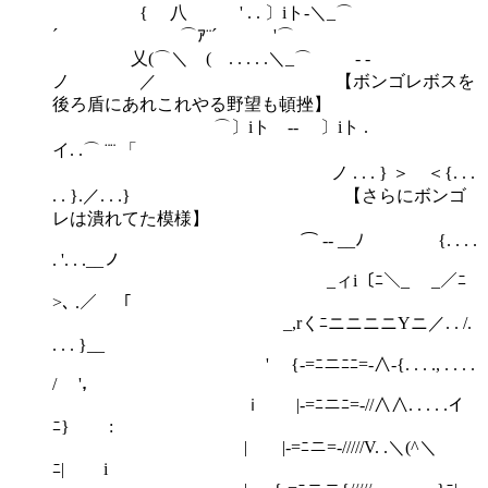
{ 八 ' . . 〕iト-＼_⌒
´ ⌒ｱ¨´ '⌒
乂(⌒＼ ( . . . . .＼_⌒ - -
ノ ／ 【ボンゴレボスを
後ろ盾にあれこれやる野望も頓挫】
⌒〕iト -- 〕iト .
イ. .⌒ ¨¨ 「
ノ . . . } ＞ ＜{. . .
. . }.／. . .} 【さらにボンゴ
レは潰れてた模様】
⌒ -- __ﾉ {. . . .
. '. . .__ノ
_ィi〔ﾆ＼_ _／ﾆ
>､ .／ 「
_,rくﾆニニニニYニ／. . /.
. . . }__
' {-=ﾆニﾆﾆ=-∧-{. . . ., . . . .
/ '，
ｉ |-=ﾆニﾆ=-//∧∧. . . . .イ
ﾆ} :
| |-=ﾆニ=-/////V. .＼(^＼
ﾆ| i