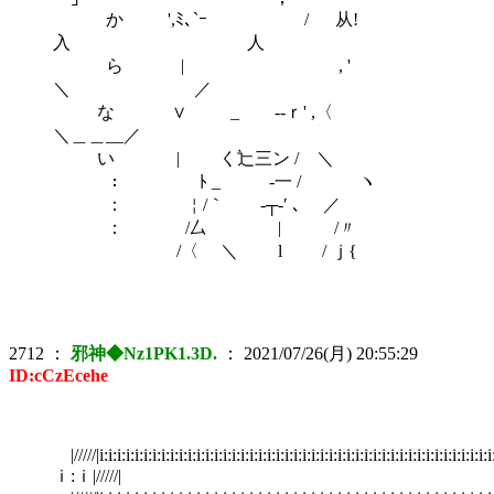
か ',ﾐ､`ｰ / 从!
入 人
ら | , '
＼ ／
な ∨ _ -‐ｒ' ,〈
＼＿＿__／
い | く辷三ン / ＼
： ﾄ _ -一 / ヽ
： ￤/｀ ‐┬‐′ ､ ／
： /厶 | /〃
/〈 ＼ l / ｊ{
2712
：
邪神◆Nz1PK1.3D.
：
2021/07/26(月) 20:55:29
ID:cCzEcehe
|/////|i:i:i:i:i:i:i:i:i:i:i:i:i:i:i:i:i:i:i:i:i:i:i:i:i:i:i:i:i:i:i:i:i:i:i:i:i:i:i:i:i:i:i:i:i:
ｉ:ｉ|/////|