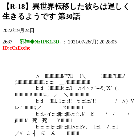
【R-18】異世界転移した彼らは逞しく
生きるようです 第30話
2022年9月24日
2687
：
邪神◆Nz1PK1.3D.
：
2021/07/26(月) 20:28:05
ID:cCzEcehe
∧ lllllllllllllll/`''7ll l＼__ !llllllli`'!lllllﾉ
)lllllllllllllllllllllll :: ;;:: __ /lllllllllllllllllll
l::::i !llllllllll/;;;;;/l ,ｯイ~::/`''‐-ミj′X´（､
lllllllllllll!illlllll!:::; ／ ＼lllllllllllllllll
l::::l !llll,､l|;;;;;|!!__/::::::l:::/ !! / ∧）V
レ‐' illlllll!; ／ ヾlllllllllllll
l::::レイ;;;;;|l|;;;;|lik/:::`:､l/ l:! / / , /
jlllllll!/ 死 死 Ylllllllll
l:::::::::::l;;;;;;|l|;;;;|lli∧:::l:V､ l:::i ﾉ .::: l
／// ﾑ-‐┤ に ん llllllllll