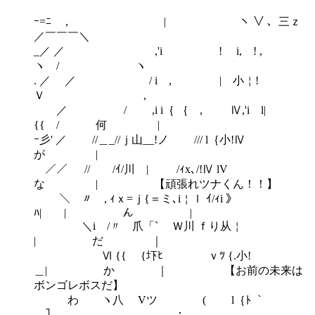
ｰ=ﾆ , | ヽ ∨ 、三ｚ
／￣￣￣＼
_／ ／ ,'i ! i, ! ,
ヽ / ヽ
. ／ ／ / i , | 小￤!
Ｖ ,
／ / ,i i｛ ｛ , Ⅳ,'i l|
{{ / 何 |
ｰ彡' ／ //＿_//ｊ山__!ノ /// l｛小!Ⅳ
が |
￣／／ // /ｲ/川 | /ｨx､/!Ⅳ lV
な | 【頑張れツナくん！！】
￣＼ 〃 , ｨｘ=ｊ{＝ミ､i￤ｌ ｲ/ｨi 》
ﾊ| | ん |
＼i /〃 爪「` Ｗ川 ｆり从￤
| だ ｜
Ⅵ {{ {圷ﾋ ｖﾂ {.小!
＿| か ｜ 【お前の未来は
ボンゴレボスだ】
わ ヽ八 Vツ ( l｛ﾄ ｀
￣］ ；