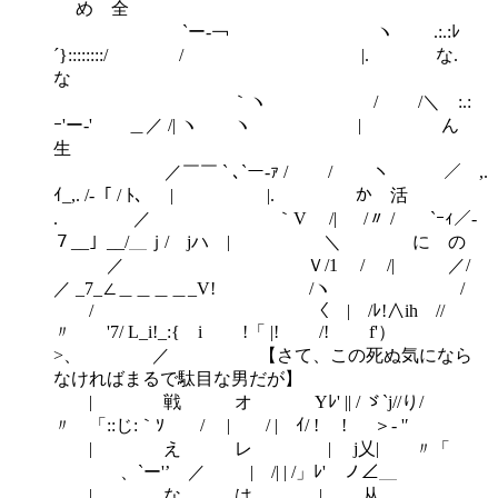
め 全
`ー‐￢ ヽ .:.:ﾚ
´}::::::::/ / |. な.
な
｀ヽ / /＼ :.:
ｰ'ー‐' ＿／ /| ヽ ヽ | ん
生
／￣￣ ` ､`ー‐ｧ / / ヽ ／￣,.
ｲ_,. /‐「 / ﾄ、 | |. か 活
. ／ ｀V /| /〃 / `ｰｨ／‐
７__」__/＿ｊ/ jハ | ＼ に の
／ Ｖ/1 / /| ／/
／ _7_∠＿＿＿＿_V! /ヽ /
/ 〈 | /ﾚ!∧ih //
〃 '7/ L_i!_:{ i !「 |! /! f'）
>、 ／ 【さて、この死ぬ気になら
なければまるで駄目な男だが】
| 戦 オ Yﾚ' || / ゞ`j//り/
〃 「::じ:｀ｿ / | / | ｲ/ ! ! ＞‐ '′
| え レ | j乂| 〃「
、`ー'’ ／ | /| | /」ﾚ' ノ∠＿
| な は |. 从