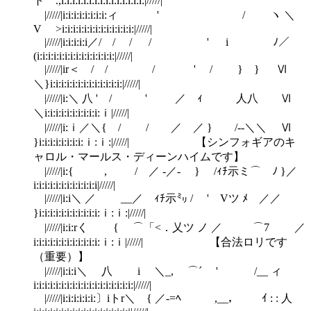
ト .,i:i:i:i:i:i:i:i:i:i:i:i:i:i:i:|/////|
|/////|i:i:i:i:i:i:i:i:ィ ' / ヽ ＼
V >i:i:i:i:i:i:i:i:i:i:i:i:i:|/////|
|/////|i:i:i:i:i／/ / / / ' i ﾉ／
(i:i:i:i:i:i:i:i:i:i:i:i:i:i:|/////|
|/////|ir＜ / / / ' / } } Ⅵ
＼}i:i:i:i:i:i:i:i:i:i:i:i:i:|/////|
|/////|i:＼ 八 ' / ' ／ ｨ 人八 Ⅵ
＼i:i:i:i:i:i:i:i:i:i:ｉ|/////|
|/////|i:ｉ／＼{ / / ／ ／ } /-‐＼＼ Ⅵ
}i:i:i:i:i:i:i:i:ｉ:ｉ:|/////| 【シンフォギアのキ
ャロル・マールス・ディーンハイムです】
|/////|i:{ , / ／ -／- } /ｨﾁ示ミ⌒ ﾉ }／
i:i:i:i:i:i:i:i:i:i:i:i|/////|
|/////|i:i＼ ／ __／ ｨﾁ示㍉ / ' Vツ ﾒ ／／
}i:i:i:i:i:i:i:i:i:i:i:ｉ:ｉ:|/////|
|/////|i:i:rく { ⌒「<．乂ツ ノ ／ ⌒7 ／
i:i:i:i:i:i:i:i:i:i:i:i:ｉ:ｉ|/////| 【合法ロリです
（重要）】
|/////|i:i:i＼ 八 i ＼_, ⌒´ ' /__ ィ
i:i:i:i:i:i:i:i:i:i:i:i:i:i:i:i:i:i:|/////|
|/////|i:i:i:i:i:i:〕iトr＼ { ／-=ﾍ ,__， ｲ : : 人