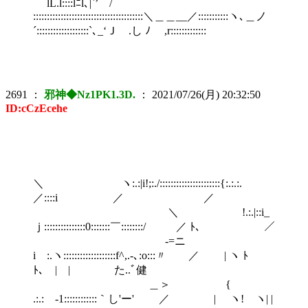
lL.l::::lﾆl､|`’ /
::::::::::::::::::::::::::::::::::::::::＼＿＿__／:::::::::::ヽ､＿ノ
´:::::::::::::::::::`､_‘Ｊ .し ﾉ ,r:::::::::::::
2691
：
邪神◆Nz1PK1.3D.
：
2021/07/26(月) 20:32:50
ID:cCzEcehe
＼ ヽ:.:|i!;:./::::::::::::::::::::::{:.:.:.
／::::i ／ ／
＼ !.:.|::i_
ｊ:::::::::::::::0:::::::￣::::::::/ ／ ﾄ、 ／
-=ニ
i :.ヽ:::::::::::::::::::f^,.-､:o:::〃 ／ | ヽ ﾄ
ﾄ､ | | た..ﾞ健
＿＞ {
.:.:ゝ-1::::::::::::｀し'ー' ／ | ヽ! ヽ| |