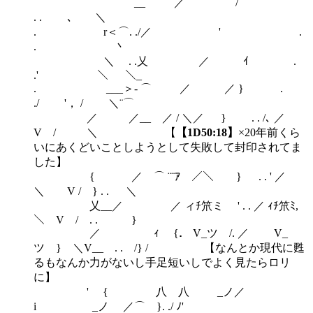
__ ´ ／ /
. . ､ ＼
. r＜⌒. ./／ ' .
. 丶
＼ . .乂 ／ ｲ .
.' ＼ ＼_
. ___＞- ⌒ ／ ／ } .
./ '， / ＼¨⌒
／ ／__ ／ / ＼／ } . . /､ ／
V / ＼ 【
【1D50:18】
×20年前くら
いにあくどいことしようとして失敗して封印されてま
した】
{ ／ ⌒ ¨¨ｱ ／＼ } . . ' ／
＼ V / } . . ＼
乂__／ ／ ィﾁ笊ミ ' . . ／ ｨﾁ笊ﾐ,
＼ V / . . }
／ ｨ {． V_ツ /. ／ V_
ツ } ＼V__ . . /} / 【なんとか現代に甦
るもなんか力がないし手足短いしでよく見たらロリ
に】
' { 八 八 _ノ／
i _ノ ／⌒ }. ./ ﾉ'