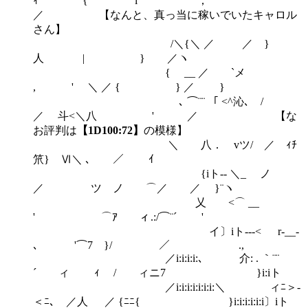
ｨ { i '，
／ 【なんと、真っ当に稼いでいたキャロル
さん】
/＼{＼ ／ ／ }
人 | } ／ヽ
{ __ ／ `メ
, ' ＼ ／ { } ／ }
､ ⌒¨¨ 「 <^沁､ /
／ 斗<＼八 ' ／ 【な
お評判は
【1D100:72】
の模様】
＼ 八． vツ/ ／ ｨﾁ
笊} Ⅵ＼ ､ ／ ｲ
{iト-- ＼_ ノ
／ ゞツ ノ ⌒／ ／ }¨ヽ
乂 <⌒ __
' ⌒ｱ ィ.:/⌒¨´ '
イ〕iト---< r‐__-
､ '⌒7 }/ ／ .,
／i:i:i:i:､ 介: . ｀¨¨
´ ィ ｨ / ィニ7 }i:iト
／i:i:i:i:i:i:i:＼ ィﾆ＞-
＜ﾆ､ ／人 ／ {ﾆﾆ{ }i:i:i:i:i:i〕iト