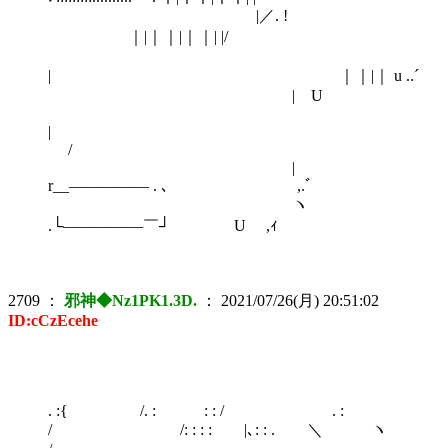
|／. !
｜|｜｜|｜｜| |/
| ｜｜|｜ u ..´
| U
|
/
|
r__――――― . ､ ,.ﾞ
ヽ
.└―――――￣┘ U ,ｨ
2709
：
邪神◆Nz1PK1.3D.
：
2021/07/26(月) 20:51:02
ID:cCzEcehe
. :{ /. : : : / . :
/ /: : : : |､: : . ＼ ヽ