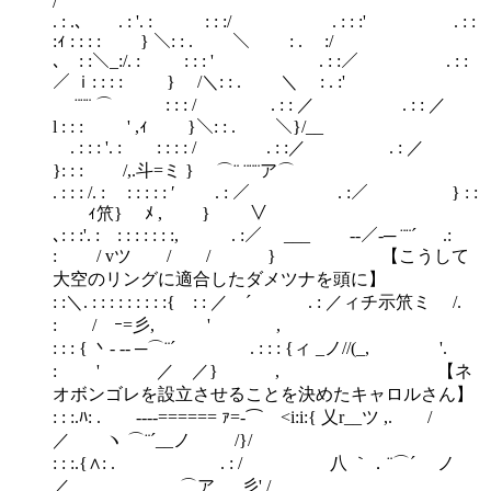
/
. : .､ . : '. : : : :/ . : : :' . : :
:ｨ : : : : } ＼: : . ＼ : . :/
､ : :＼_:/. : : : : ' . : :／ . : :
／ ｉ: : : : } /＼: : . ＼ : . :'
¨¨¨ ⌒ : : : / . : : ／ . : : ／
l : : : ' ,ｨ }＼: : . ＼}/__
. : : : '. : : : : : / . : :／ . : ／
}: : : /,.斗=ミ } ⌒¨ ¨¨¨ア⌒
. : : : /. : : : : : : ′ . : ／ . :／ } : :
ｨ笊} ﾒ , } ∨
､: : :'. : : : : : : : :, . :／ ___ --／-─ ¨¨´ .:
: / vツ / / } 【こうして
大空のリングに適合したダメツナを頭に】
: :＼. : : : : : : : : :{ : : ／ ´ . : ／ィチ示笊ミ /.
: / ｰ=彡, ' ,
: : : { 丶- -- ─⌒¨´ . : : : {ィ _ノ//(_, '.
: ' ／ ／} , 【ネ
オボンゴレを設立させることを決めたキャロルさん】
: : :.ﾊ: . ----====== ｧ=-⌒ <i:i:{ 乂r__ツ ,. /
／ ヽ ⌒¨´__ノ /}/
: : :.{∧: . . : / 八 ｀．¨⌒´ ノ
／ ⌒ア __ 彡' /