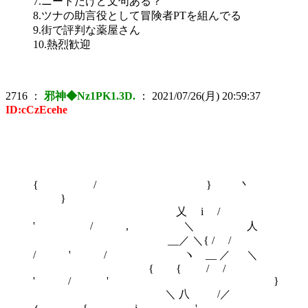
7.ニートだけど文句ある？
8.ツナの助言役として冒険者PTを組んでる
9.街で評判な薬屋さん
10.熱烈歓迎
2716
：
邪神◆Nz1PK1.3D.
：
2021/07/26(月) 20:59:37
ID:cCzEcehe
{ / } 丶
}
乂 i /
' / , ＼ 人
__／ ＼{ / /
/ ' / ヽ __ ／ ＼
{ { / /
' / ' }
＼ 八 /／