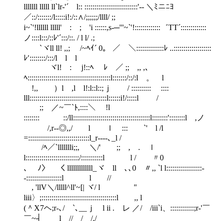
lllllll lllll ll`lr‐'´ l:: :::::::::::::::::::::::::::'-- ＼ﾐニﾆﾖ
／::/:::::::/l:::::i!:/::∧/;;;;;;/llll/ ;;
i~`'!llllll lllll' : ; 'i ::::::,s-─'''~`'!:::::::::::::゛TT´:::::::::::::
ノ::::l:::/::ﾚ'´:::/::. / l l/ .;
`ヾll ll! ,,; /~ﾍｲ´ 0。 ／￣＼::::::::::::::ﾚ ..:::::::::::::::::::
ﾚ′::::::::/:::/l l l
ヾl! : j!::ﾍ ﾚ ／ ;; ,, ,、
ﾍ::::::::::::::::::::::::::::::::::::::::::l:::::::/::/:l 。 l
!,, ）l ,l l!:l::l::;ｊ / :::::::::: ::::
lll:::::::::::::::::::::::::::::::::::::::l::::::i!/:::::l /
;; ／~￣`ﾄ,::::＼ !l
:::::::: ::/ll:::::::::::::::::::::::::::::::::::::::l::::::::'::::::::l ,ノ
/,r--◎,,/ l ｌ ::: `' l /lゝ
=:::::::::::::::::::::::::::::::l_r----､_l /
/ﾍ／`llllllli;;, ＼/' ;; , . ｌ
l:::::::::::::::::::::::::::/:::::::::::l l / 〃0
､ ﾉ〉 くlllllllllllll_ヾ ll ､､0 〃,, `l l::::::::::::::::::-
-::::::::::::::::::l l //
, 'llV＼/lllll^ll'~[| ヾ/ l "
liii〉;::::::::::::::::::::::::::::::::::::::l ,, l
(＾X7ヘ;r-､/ `､__ｊ l ii . レ ／/ /iii`i、::::::::::::;r‐'￣
￣~┤ l // / /./