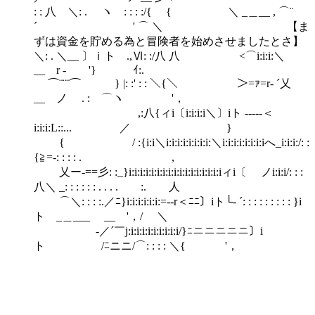
: : 八 ＼: . ヽ : : : :/{ { ＼ _＿__ , ⌒¨
´ ' ⌒ ＼ 【ま
ずは資金を貯める為と冒険者を始めさせましたとさ】
＼: . ＼__ 〕ｉト .,Ⅵ: :/八 八 <⌒i:i:i:＼
__ r ‐ '} ｲ:.
⌒¨¨¨⌒ } |: :' : : ＼{＼ ＞=ｧ=r‐ ´乂
__ ノ . : ⌒ヽ '，
,:八{ィi〔i:i:i:i＼〕iト -----＜
i:i:i:L::... ／ }
{ / :{i:i＼i:i:i:i:i:i:i:i:＼i:i:i:i:i:i:i:iへ_i:i:i:/: :
{≧=-: : : : . ,
乂ー‐==彡: :_}i:i:i:i:i:i:i:i:i:i:i:i:i:i:i:i:iィi〔 ノi:i:i/: : :
八＼ _: : : : : : . . . . :. 人
⌒＼: : : :.／ﾆ}i:i:i:i:i:i:=--r＜ﾆﾆ〕iト└‐ ´: : : : : : : : : }i
ト _＿___ __ '，/ ＼
-／´￣j:i:i:i:i:i:i:i:i:i/}ﾆニニニニニ〕i
ト /ﾆニニ/⌒: : : : ＼{ '，