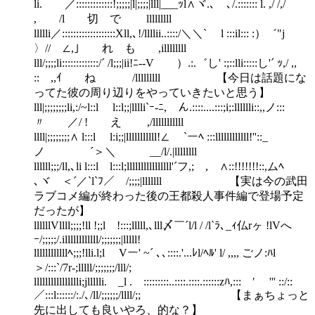
li. ／:::::::::::::!;;;;;|l|;;;;|lll|___ｯl∧ヾ.､ゞ､/.::::::: l. ,/ /,/
, /l 切 で lllllllll
llllli／:::::::::::::::::::Xll,､!/llllii..::::/＼＼` l :::il::: :）゛"j
〉// ∠,｣ れ も ,illllllll
lll/;;;;li:::::::::::::/´ /l;;;|ii!ﾆ-‐V ）.:.゛し' :;::lli:::::し'´ ｯ,/ ,,
:: ,,ｲ ね /lllllllll 【今日は話題にな
ってた彼の周り辺りをやっていきたいと思う】
lll|;;;;;;;;li,:/~l::l l::l;;|lllli`ｰ-ﾆ, ん.::::....:::;i;:lllllli::,,ノ:::
〃 ／/ ! え ,/lllllllllll
llll|;;;;;;;;∧ l:::l l:i;;|lllllllllll!∠ `ーﾍ :::llllllllllll!''::_
ノ ´＞＼ __/l/.|llllllll
llllll;;;/ll,､li l:::l l:::l;llllllllllllllll'´フ,; , ∧::!!!!!!!::,ムﾍ
､ヾ ＜´／`l`ﾌ／ /;;;;|lllllll 【実は今の武田
ラブコメ編が終わった後の王都殺人事件編で登場予定
だったが】
llllllVllll;;;;!ll !;;l !:::;lllll,､lll〆￣´l/l / /l`ﾗ､_ｨ仏rヶ !lVへ
ｰ/;;;;;/.illllllllllll/;;;;;;;|lllll!
llllllllllllﾍ;;;!lli.l;l Vー' ~´ ､､::::.'...ﾚl/ﾍﾙ' l/ ,,,, ごノ:ﾊl
＞/:::`/7r-;lllll/;;;;;;;/lll/;
lllllllllllllllli;jllllli. _l . :::::::::..::::.::::.::::::zﾊ,::: ′ ''' ::/::
／:::l::::::/:./､/ll/;;;;;;/llll/;; 【まぁちょっと
先に出しても良いやろ、的な？】