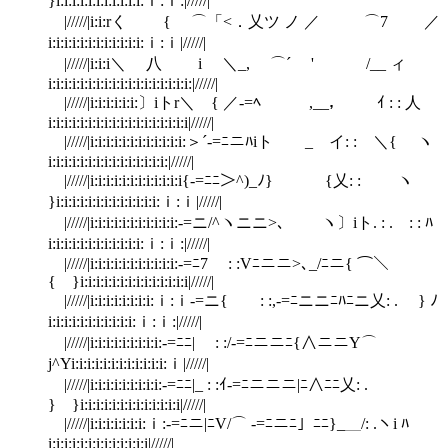
}i:i:i:i:i:i:i:i:i:i:i:ｉ:ｉ:|/////|
|/////|i:i:rく { ⌒「<．乂ツ ノ ／ ⌒7 ／
i:i:i:i:i:i:i:i:i:i:i:i:ｉ:ｉ|/////|
|/////|i:i:i＼ 八 i ＼_, ⌒´ ' /__ ィ
i:i:i:i:i:i:i:i:i:i:i:i:i:i:i:i:i:i:|/////|
|/////|i:i:i:i:i:i:〕iトr＼ { ／-=ﾍ ,__， ｲ : : 人
i:i:i:i:i:i:i:i:i:i:i:i:i:i:i:i:i:i|/////|
|/////|i:i:i:i:i:i:i:i:i:i:i:i:＞´-=ﾆニﾊiト _ イ: : ＼{ ヽ
i:i:i:i:i:i:i:i:i:i:i:i:i:i:i:|/////|
|/////|i:i:i:i:i:i:i:i:i:i:i:i{-=ﾆﾆ＞^)_ﾉ} {乂: : ヽ
}i:i:i:i:i:i:i:i:i:i:i:i:i:ｉ:ｉ|/////|
|/////|i:i:i:i:i:i:i:i:i:i:i:-=ニ/^ヽニニ>､ ヽ〕iト. : . : : ﾊ
i:i:i:i:i:i:i:i:i:i:i:i:ｉ:ｉ:|/////|
|/////|i:i:i:i:i:i:i:i:i:i:i:-=ﾆ7 : :Vﾆニニ>､_/ﾆニ{ ⌒＼
{ }i:i:i:i:i:i:i:i:i:i:i:i:i:i|/////|
|/////|i:i:i:i:i:i:i:i:ｉ:ｉ-=ニ{ : :,-=ﾆニニﾆﾊﾆニ乂: . } ﾉ
i:i:i:i:i:i:i:i:i:i:i:ｉ:ｉ:|/////|
|/////|i:i:i:i:i:i:i:i:i:-=ﾆﾆ| : :/-=ﾆニニﾆ{∧ニニY⌒
j^Yi:i:i:i:i:i:i:i:i:i:i:i:ｉ|/////|
|/////|i:i:i:i:i:i:i:i:i:-=ﾆﾆ|_ : :ｲ-=ﾆニニニ|ﾆ∧ﾆﾆ乂: .
} }i:i:i:i:i:i:i:i:i:i:i:i:i|/////|
|/////|i:i:i:i:i:i:i:ｉ:-=ﾆニ|ﾆV/⌒ -=ﾆニﾆ」ﾆﾆ}_＿/: .ヽi ﾊ
i:i:i:i:i:i:i:i:i:i:i:i:i|/////|