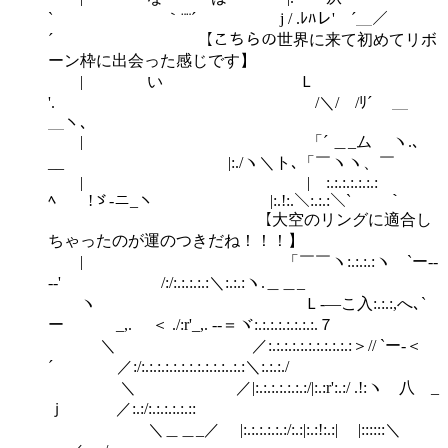
` ｀¨¨´ j / .ﾚﾊレ' ´＿／
´ 【こちらの世界に来て初めてリボ
ーン枠に出会った感じです】
| い Ｌ
'. /＼/ /ﾘ´ ＿
＿ヽ、
| 「´ ＿_ム ヽ.､
__ |:./ヽ＼ト､「￣ヽヽ、￣
| |￣:.:.:.:.:.:.:
ﾍ !ゞ-ニ_ヽ |:.!:.＼:.:.:＼` ｀
￣ 【大空のリングに適合し
ちゃったのが運のつきだね！！！】
| 「￣￣ヽ:.:.:.:ヽ `ー--
--' /:/:.:.:.:.:＼:.:.:ヽ.＿＿_
ヽ Ｌ-―こ入:.:.:,へ､`
ー _,. ＜ ./:r'_,. -‐＝ヾ:.:.:.:.:.:.:.:.７
＼ ／:.:.:.:.:.:.:.:.:.:.:＞// `ー‐＜
´ ／:/:.:.:.:.:.:.:.:.:.:.:..:.:＼:.:.:./
＼ ／|:.:.:.:.:.:.:/|:.:r':.:/ .!:ヽ 八 _
ｊ ／:.:/:.:.:.:.:.::
＼＿＿_／ |:.:.:.:.:.:/:.:|:.:!:.:| |::::::＼