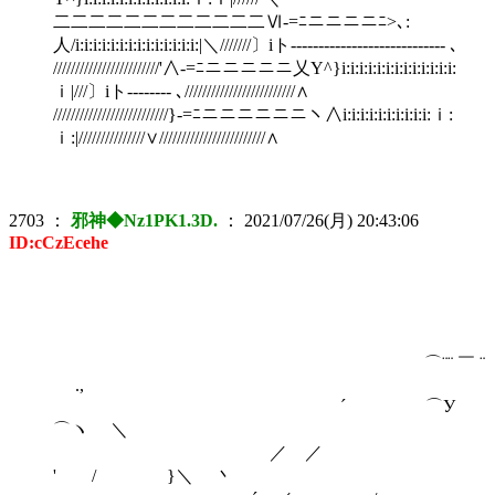
二二二二二二二二二二二二Ⅵ-=ﾆニニニニﾆ>､:
人/i:i:i:i:i:i:i:i:i:i:i:i:i:i:|＼///////〕iト---------------------------- ､
////////////////////////'∧-=ﾆニニニニニ乂Y^}i:i:i:i:i:i:i:i:i:i:i:i:i:
ｉ|///〕iト-------- ､/////////////////////////∧
//////////////////////////}-=ﾆニニニニニニヽ∧i:i:i:i:i:i:i:i:i:i:ｉ:
ｉ:|///////////////∨////////////////////////∧
2703
：
邪神◆Nz1PK1.3D.
：
2021/07/26(月) 20:43:06
ID:cCzEcehe
⌒¨¨ ￣ ¨
.,
´ ⌒У
⌒ヽ ＼
／ ／
' / }＼ 丶