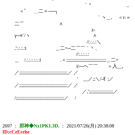
｀丶 _
＜ﾞ ＿二＝──┐
｀ヽ＿, ＜r‐＝
二￣ ∧
z-
γ─≡¨/ヽ ∧
//.:.:.:＼
,':.:.:.:i ＿二=─二￣￣｀丶、
//:.:.:.:.:
＿ゝ/.:.:.:.:.:.:i .＜;;;;;;;;;;;;;;;;;;;;;;;;;;;;;;;;;＿二=
/r‐─ヘ￣￣ ＞入__,
／;;;;;;;;;;;;;;;;;;;;;;;;;;;;;;;;;;;;;;;;／ ／
′ __／;;＼/-彳;／
／;;;;;;;;;;;;;;;;;;;;;;;;;;;;;;;;;;;;;;;;／ ／
／,';;;;;;;;;;;;;;;;;;;;／
/;;;;;;;;;;;;;;;;;;;;;;;;;;;;;;;;;;;;;;;;／ /
2697
：
邪神◆Nz1PK1.3D.
：
2021/07/26(月) 20:38:08
ID:cCzEcehe