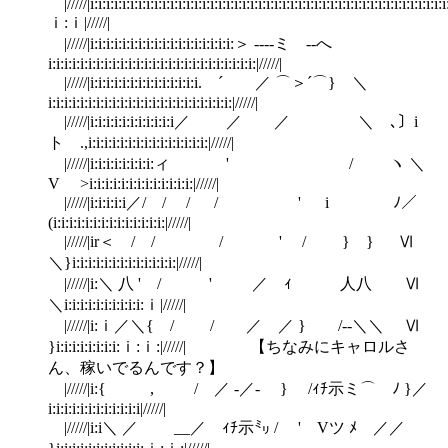
|/////|i:i:i:i:i:i:i:i:i:i:i:i:i:i:i:i:i:i:i:i:i:i:i:i:i:i:i:i:i:i:i:i:i:i:i:i:i:i:i:i:i:i:i:i:i:
ｉ:ｉ|/////|
|/////|i:i:i:i:i:i:i:i:i:i:i:i:i:i:i:i:i:i:＞ ----ミ --へ
i:i:i:i:i:i:i:i:i:i:i:i:i:i:i:i:i:i:i:i:i:i:i:i:i:i:|/////|
|/////|i:i:i:i:i:i:i:i:i:i:i:i:i:i. ´ ／ ⌒＞´⌒} ＼
i:i:i:i:i:i:i:i:i:i:i:i:i:i:i:i:i:i:i:i:i:i:i:|/////|
|/////|i:i:i:i:i:i:i:i:i:i:i／ ／ ／ ＼ ､〕i
ト .,i:i:i:i:i:i:i:i:i:i:i:i:i:i:i:|/////|
|/////|i:i:i:i:i:i:i:i:ィ ' / ヽ ＼
V >i:i:i:i:i:i:i:i:i:i:i:i:i:|/////|
|/////|i:i:i:i:i／/ / / / ' i ﾉ／
(i:i:i:i:i:i:i:i:i:i:i:i:i:i:|/////|
|/////|ir＜ / / / ' / } } Ⅵ
＼}i:i:i:i:i:i:i:i:i:i:i:i:i:|/////|
|/////|i:＼ 八 ' / ' ／ ｨ 人八 Ⅵ
＼i:i:i:i:i:i:i:i:i:i:ｉ|/////|
|/////|i:ｉ／＼{ / / ／ ／ } /-‐＼＼ Ⅵ
}i:i:i:i:i:i:i:i:ｉ:ｉ:|/////| 【ちなみにキャロルさ
ん、稼いでるんです？】
|/////|i:{ , / ／ -／- } /ｨﾁ示ミ⌒ ﾉ }／
i:i:i:i:i:i:i:i:i:i:i:i|/////|
|/////|i:i＼ ／ __／ ｨﾁ示㍉ / ' Vツ ﾒ ／／