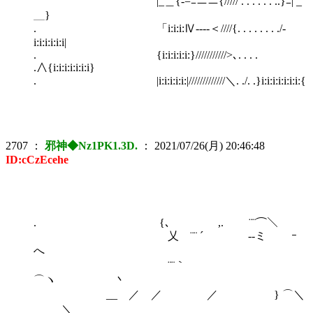
|_＿{-=ﾆニニ{///// . . . . . . ..}ﾆ| _
＿}
. 「i:i:i:Ⅳ----＜////{. . . . . . . ./-
i:i:i:i:i:i|
. {i:i:i:i:i:}///////////>､. . . .
.∧{i:i:i:i:i:i:i}
. |i:i:i:i:i:|/////////////＼. ./. .}i:i:i:i:i:i:i:{
2707
：
邪神◆Nz1PK1.3D.
：
2021/07/26(月) 20:46:48
ID:cCzEcehe
. {､ ,. ¨¨⌒＼
乂 ¨¨ ´ --ミ ｰ
へ
¨¨｀
⌒ヽ 丶
__ ／ ／ ／ } ⌒＼
＼