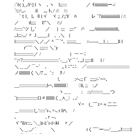
:`ﾄ( )_,/l^] l ヽ ､ヽ l;;:::: ／ ｲiiiiiiiiiiiー‐/
´/;:/:,,- il ,,, ﾄ､/ :/: /::
`ｔl、l、ﾛ lヾ ヾ ;; ﾉ;;Y ﾊ レ `7iiiiiiiiiiiiiili / /:
／ il;;;; l!''＼ /::/
/::::::`ツ し' ／ ）;;; ;;::" /^ ,,,,/iiiiiiiiiiiiiiiiili,
,,l;;;-,,/ 〃 .l ____.l 。,＼ （
l::::::::::::::::＼／,／＾⌒`''､ ;;;;;;;;__ /‐‐‐‐---__l_;____ll l
r'´￣ ＼ ;;;;::: ＼`y
l:::::::::::::::／ / ）ー－ﾆ
'`;^7::::::::::::::::::::::::::::::`-__,’r'⌒`､,,l ;;;::ll l /
＼＿_／⌒~` ､ ,, l ﾆ"ﾆﾆ ／::::::::::::::::::::::::::::::::::::
ノlllllllllく＼/7 ,,゛:: ｸ /
!, ;へ;; l゛;;;;;/-`==､
__::::::::::::::::::::::;ﾄ=､llllllllll〉 〈ll, ;; :ノ
ヽ＿_ゝ ; ;:;/:::::::::___つ
`):::::::::::::::::lｺ〃lllllllく_∧_〉､,/
ヾ= (_￣ｪ=＝二二
＿::::::::::::し':::::`r-､=-､r liﾍ, /
､ ,ｒ--､
ヾ ''ll/r:::､＼_lr-l:`r-l<ﾙl 〃／
＼＿,／´ ＼ rく￣`ー----'___,,J:::::::l