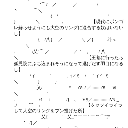
'⌒7 ／ ／ /
丶 ⌒＼
{ ' '
} ＼ ､ 【現代にボンゴ
レ蘇らせようにも大空のリングに適合する奴はいない
し】
{ /八{ ／ ＼ ／} 斗＜
＼
. /乂´⌒ ／ ／｀ , / 八
＼ 【王都に行ったら
孤児院にぶち込まれそうになって逃げだす羽目になる
し】
/ィ ′ ,ィ≠ミ / ' ィ≠=ミ
＼ } }
乂/ 〃 r'ﾊ::/ ／::::::::r'ﾊ Ⅵ
＼ '
. /ｨ ｉ /{．､ Vﾘ／.::::::::::::::Vﾘ _
ノ ¨⌒ / 【クッソイライラ
して大空のリングをブン投げた所】
. 乂{ ' 乂_¨¨ ￣￣ ' ￣ ¨¨ ⌒¨ア
' /}／