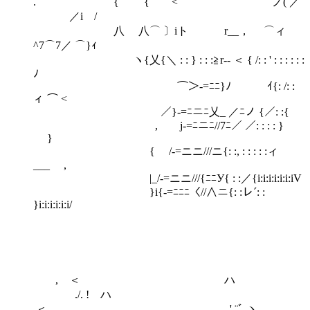
. { { <⌒ ノ( ／
／i /
八 八⌒ 〕iト r__， ⌒ィ
^7⌒7／ ⌒}ｨ
ヽ{乂{＼ : : } : : :≧r‐‐ ＜ { /: : ' : : : : : :
ﾉ
⌒＞-=ﾆﾆ}ﾉ ｲ{: /: :
ィ ⌒ <
／}-=ﾆニﾆ乂_ ／ﾆノ {／: :{
, j-=ﾆニﾆ//7ﾆ／ ／: : : : }
}
{ /-=ニニ///ニ{: :, : : : : :ィ
___ ,
|_/-=ニニ///{ﾆﾆУ{ : :／{i:i:i:i:i:i:iV
}i{-=ﾆﾆﾆ〈//∧ニ{: :レ´: :
}i:i:i:i:i:i/
, ＜ ハ
./. ! ハ
.＜ .,' ¨ﾞ,ヽ __,.