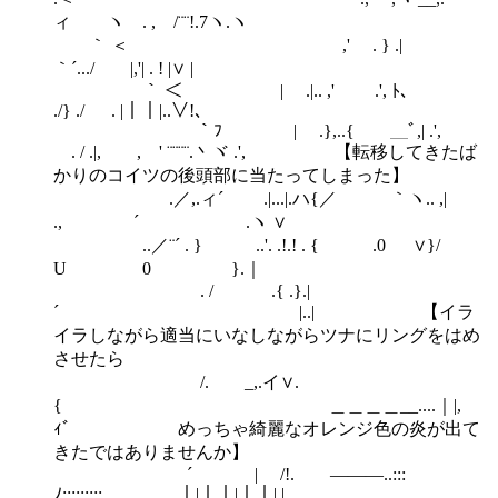
ィ ヽ . , /¨¨!.7ヽ.ヽ
｀ ＜ ,' . } .|
｀´.../ |,'| . ! |∨ |
｀ ＜ | .|.. ,' .', ﾄ､
./} ./ . |｜｜|..∨!､
｀ﾌ | .},..{ ＿ﾞ,| .',
. / .|, , ' ¨¨¨¨.丶ヾ .', 【転移してきたば
かりのコイツの後頭部に当たってしまった】
.／,.ィ´ .|...|.ハ{／ ｀ヽ.. ,|
., ´ .ヽ ∨
..／¨´ . } ..'. .!.! . { .0 ∨}/
U 0 }.｜
. / .{ .}.|
´ |..| 【イラ
イラしながら適当にいなしながらツナにリングをはめ
させたら
/. _,.イ∨.
{ ＿＿＿＿__....｜|,
ｨﾞ めっちゃ綺麗なオレンジ色の炎が出て
きたではありませんか】
´￣ | /!. ―――..:::
ﾉ:::::::::.......... . ｜|｜｜|｜｜| |