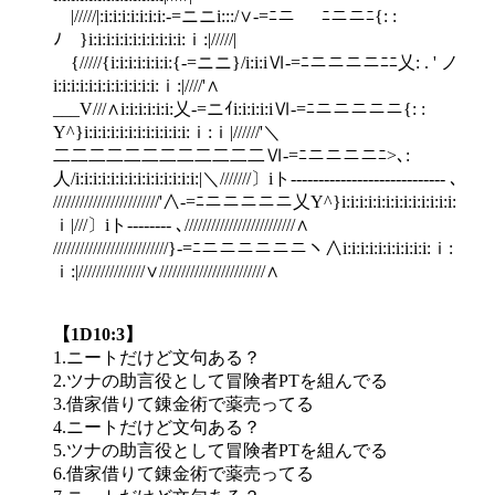
|/////|:i:i:i:i:i:i:i:-=ニニi:::/∨-=ﾆニ ￣ ﾆニニﾆ{: :
ﾉ }i:i:i:i:i:i:i:i:i:i:i:ｉ:|/////|
{/////{i:i:i:i:i:i:i:{-=ニニ}/i:i:iⅥ-=ﾆニニニニﾆﾆ乂: . ' ノ
i:i:i:i:i:i:i:i:i:i:i:i:ｉ:|////'∧
___V///∧i:i:i:i:i:i:乂-=ニｲi:i:i:i:iⅥ-=ﾆニニニニニ{: :
Y^}i:i:i:i:i:i:i:i:i:i:i:i:ｉ:ｉ|//////'＼
二二二二二二二二二二二二Ⅵ-=ﾆニニニニﾆ>､:
人/i:i:i:i:i:i:i:i:i:i:i:i:i:i:|＼///////〕iト---------------------------- ､
////////////////////////'∧-=ﾆニニニニニ乂Y^}i:i:i:i:i:i:i:i:i:i:i:i:i:
ｉ|///〕iト-------- ､/////////////////////////∧
//////////////////////////}-=ﾆニニニニニニヽ∧i:i:i:i:i:i:i:i:i:i:ｉ:
ｉ:|///////////////∨////////////////////////∧
【1D10:3】
1.ニートだけど文句ある？
2.ツナの助言役として冒険者PTを組んでる
3.借家借りて錬金術で薬売ってる
4.ニートだけど文句ある？
5.ツナの助言役として冒険者PTを組んでる
6.借家借りて錬金術で薬売ってる