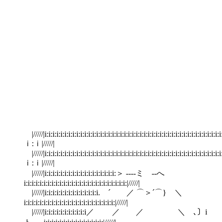
|/////|i:i:i:i:i:i:i:i:i:i:i:i:i:i:i:i:i:i:i:i:i:i:i:i:i:i:i:i:i:i:i:i:i:i:i:i:i:i:i:i:i:i:i:i:i:
ｉ:ｉ|/////|
|/////|i:i:i:i:i:i:i:i:i:i:i:i:i:i:i:i:i:i:i:i:i:i:i:i:i:i:i:i:i:i:i:i:i:i:i:i:i:i:i:i:i:i:i:i:i:
ｉ:ｉ|/////|
|/////|i:i:i:i:i:i:i:i:i:i:i:i:i:i:i:i:i:i:＞ ----ミ --へ
i:i:i:i:i:i:i:i:i:i:i:i:i:i:i:i:i:i:i:i:i:i:i:i:i:i:|/////|
|/////|i:i:i:i:i:i:i:i:i:i:i:i:i:i. ´ ／ ⌒＞´⌒} ＼
i:i:i:i:i:i:i:i:i:i:i:i:i:i:i:i:i:i:i:i:i:i:i:|/////|
|/////|i:i:i:i:i:i:i:i:i:i:i／ ／ ／ ＼ ､〕i