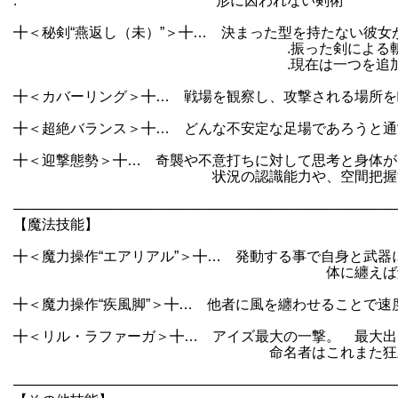
. 形に囚われない剣術
╋＜秘剣“燕返し（未）”＞╋… 決まった型を持たない彼女
.振った剣による斬撃とは全く違った斬
.現在は一つを追加するのが限界だが
╋＜カバーリング＞╋… 戦場を観察し、攻撃される場所を
╋＜超絶バランス＞╋… どんな不安定な足場であろうと通
╋＜迎撃態勢＞╋… 奇襲や不意打ちに対して思考と身体が
状況の認識能力や、空間把握能力
───────────────────────────────────────
【魔法技能】
╋＜魔力操作“エアリアル”＞╋… 発動する事で自身と武
体に纏えば触れる事すら出来な
╋＜魔力操作“疾風脚”＞╋… 他者に風を纏わせることで
╋＜リル・ラファーガ＞╋… アイズ最大の一撃。 最大出
命名者はこれまた狂
───────────────────────────────────────