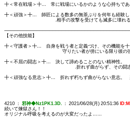
╋＜常在戦場＞╋… 常に戦場にいるかのような心持ちであ
╋＜頑強＞╋… 師匠による数多の無茶ぶりを何年も経験し
.相手の攻撃を受けても滅多に壊れる事
───────────────────────────────────────
【その他技能】
╋＜守護者＞╋… 自身を戦う者と定義づけ、その機能を十
守りたい者が傍にいる限り彼の強さは
╋＜不屈の闘志＞╋… 決して諦めることのない精神性。 
.折れず曲がらず、その闘志が消える
╋＜頑強なる意志＞╋… 折れず朽ちず曲がらない意志。 
4210
：
邪神◆Nz1PK1.3D.
：
2021/06/28(月) 20:51:36
ID:
続いて煉獄さん！！
オリジナル呼吸を考えるのが大変だったよ……