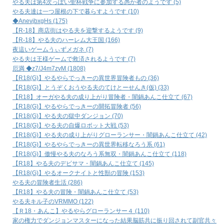
やる夫は第4次っぽい聖杯戦争に参加する愚か者のようです (5)
やる夫達は一つ屋根の下で暮らすようです (10)
◆AnevjbxgHs (175)
【R-18】商店街はやる夫を迎撃するようです (9)
【R-18】やる夫のハーレム大王国 (166)
夜這いゲームうぃずメガネ (7)
やる夫は王様ゲームで救済されるようです (7)
厄満 ◆z7/J4m7zvM (1808)
【R18(G)】やるやらでっきーの異世界冒険者もの (36)
【R18(G)】とうぞくおうやる夫のてけとーせんき(仮) (33)
【R18】オーガやる夫の成り上がり冒険者・闇鍋あんこ仕立て (67)
【R18(G)】やるやらでっきーの開拓冒険者 (56)
【R18(G)】やる夫の獄中ダンジョン (70)
【R18(G)】やる夫の自爆ロボット大戦 (53)
【R18(G)】やる夫の成り上がりグローランサー・闇鍋あんこ仕立て (42)
【R18(G)】やるやらでっきーの異世界転移なろう系 (61)
【R18(G)】傲慢やる夫のなろう系無双・闇鍋あんこ仕立て (118)
【R18】やる夫のデビサマ・闇鍋あんこ仕立て (145)
【R18(G)】やるオークナイトと性獣の冒険 (153)
やる夫の冒険者生活 (286)
【R18】やる夫の冒険・闇鍋あんこ仕立て (53)
やる夫キル子のVRMMO (122)
【Ｒ18・あんこ】やるやらグローランサー４ (110)
家の権力でダンジョンマスターになった結果脳筋共に振り回されて副官共々滅茶苦