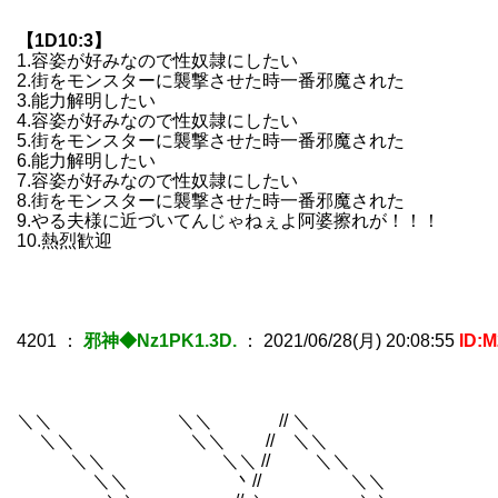
【1D10:3】
1.容姿が好みなので性奴隷にしたい
2.街をモンスターに襲撃させた時一番邪魔された
3.能力解明したい
4.容姿が好みなので性奴隷にしたい
5.街をモンスターに襲撃させた時一番邪魔された
6.能力解明したい
7.容姿が好みなので性奴隷にしたい
8.街をモンスターに襲撃させた時一番邪魔された
9.やる夫様に近づいてんじゃねぇよ阿婆擦れが！！！
10.熱烈歓迎
4201
：
邪神◆Nz1PK1.3D.
：
2021/06/28(月) 20:08:55
ID:
＼＼ ＼＼ //
＼＼ ＼＼ //
＼＼ ＼＼ //
＼＼ 丶// 