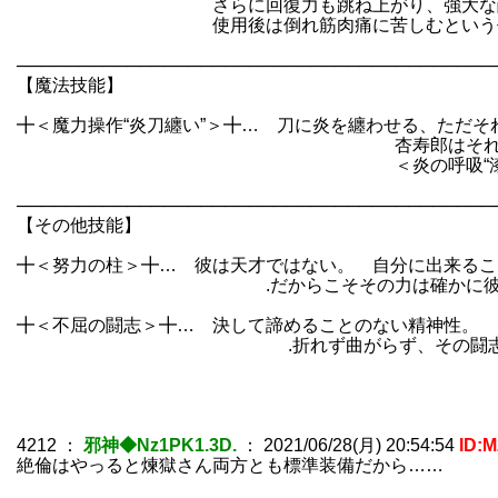
さらに回復力も跳ね上がり、強大な敵とも
使用後は倒れ筋肉痛に苦しむという代
───────────────────────────────────────
【魔法技能】
╋＜魔力操作“炎刀纏い”＞╋… 刀に炎を纏わせる、ただそ
杏寿郎はそれに自身の剣術を織
＜炎の呼吸“漆ノ型 炎焼”＞はこの
───────────────────────────────────────
【その他技能】
╋＜努力の柱＞╋… 彼は天才ではない。 自分に出来るこ
.だからこそその力は確かに彼に根
╋＜不屈の闘志＞╋… 決して諦めることのない精神性。 
.折れず曲がらず、その闘志が消える
4212
：
邪神◆Nz1PK1.3D.
：
2021/06/28(月) 20:54:54
ID:
絶倫はやっると煉獄さん両方とも標準装備だから……