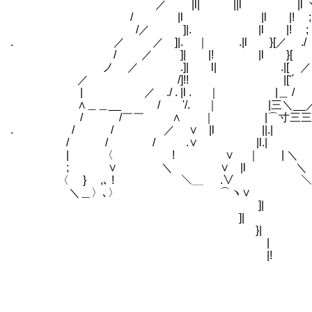
／ |l| ||l |l ヽ | ! ヽ 
/ |l |l |! ;! .; 人￣
/／ ]|. |l |! ; ; .∧ 
. ／ ／ ]|. ｜ .|l }[／ ./
/ ／ ]| |! |l }[ / 
ノ ／ .]| l| .|[ ／ /
／ /]!! |['´ { ､ 
| ／ ./ . |l . ｜ |＿ / ;
∧＿＿__ / '/. ｜ |三＼__／
/ /￣￣ ∧ ｜ |⌒寸三三
. / / ／ ∨ |l ||.| !`''
/ / / .∨ |l.| 
| 〈 ! ∨ ｜ | ＼
; ∨ ＼ ∨ |l 
〈 } ,､ ! ＼＿ .∨ ＼＼ 
＼＿〉､〉 ⌒ヽ∨ ＼
]| 
]| 
}| 
| 
|! 