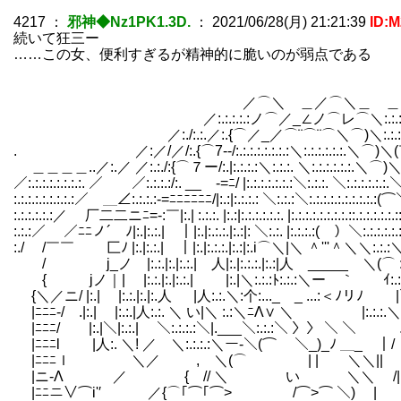
4217
：
邪神◆Nz1PK1.3D.
：
2021/06/28(月) 21:21:39
ID:
続いて狂三ー
……この女、便利すぎるが精神的に脆いのが弱点である
／⌒＼ ＿／⌒＼＿ ＿
／:.:.:.:.:ノ⌒／_∠ノ⌒レ⌒＼:.:.:.:.
／:./:.:.／:.{⌒／_／⌒¨⌒¨⌒＼⌒)＼:.:.:.:.:.:.:.:.:.:.:.:.:.:.:.
. ／:／/／/:.{⌒7--/:.:.:.:.:.:.:.:＼:.:.:.:.:.:.＼⌒)＼(￣￣￣＼:.
＿＿＿＿..／:.／ ／:.:./:{⌒７ー/:.|:.:.:.:＼:.:.:. ＼:.:.:.:.:.:.＼⌒)
／:.:.:.:.:.:.:.:. ／￣ ／:.:.:.:/:. __ -=ﾆ/ |:.:.:.:.:.:.:＼:.:.:. ＼:.:.:.
:.:.:.:.:.:.:.:.:／ ＿∠:.:.:.:-=ﾆﾆﾆﾆﾆﾆ/|:.:|:.:.:.: ＼:.:.:＼:.:.:.:.:.:.:
:.:.:.:.:.:／ 厂二二ニﾆ=-:￣|:.| :.:.:. |:.:|:.:.:.:.:.:. |:.:.:.:.:.:.
:.:.:／ ／ﾆﾆノ´￣ﾉ|:.|:.:.| ｜|:.|:.:.:.|:.:|: ＼:.:. |:.:.:.:( ）＼:.
:./ /￣￣ 匚ﾉ |:.|:.:.| ｜|:.|:.:.:.|:.:|:.i⌒＼|＼ ＾'''＾＼＼:.
/ j_ノ |:.:.|:.|:.:.| 人|:.|:.:.:.|:.:|人 _____ ＼(⌒ :ﾄ
{ jノ｜| |:.:.|:.|:.:.| |:.|＼:.:.:ﾄ:.:.:＼ー ｀ ｲ:.
{＼／ニ/ |:.| |:.:.|:.|:.人 |人:.:.＼:个:..._ _ ...:＜ﾉリﾉ |＼:.
|ﾆﾆﾆ-/ .|:.| |:.:.|人:.:. ＼ い|＼ :.:＼ﾆΛ∨ ＼ |:.:.:.＼:.:
|ﾆﾆﾆ/ |:.|＼|:.:.| ＼:.:.:.:＼|.___＼:.:.:＼ 〉〉 ＼ ＼
|ﾆﾆﾆl |人:. ＼! ／ ＼:.:.:.:＼ー‐＼(⌒ ＼_)_ﾉ ＿_ ｜/ 
|ﾆﾆﾆｌ ＼／ , ＼(⌒ | | ＼＼|
|ニ-Λ ／ { // ＼ い ＼＼ 
|ﾆﾆニ∨⌒i'′ ／{⌒｢⌒｢⌒> /⌒