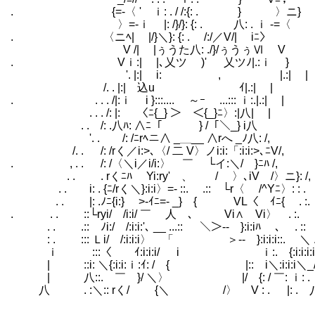
. {=-〈 ' ｉ: . / /:{: . } 〉ニ}
〉=-ｉ |: /}/}: {: . 八: . ｉ -=〈
. 〈ニﾍ| |/}＼}: {: . /:/／V/| iﾆ〉
V /| |ぅうた八: ./}/ぅうぅⅥ
. Vｉ:| |､乂ツ )' 乂ツﾉ|.:ｉ }
'. |:| i: , |.:| |
/. . |:| 込u ｲ|.:| | 【
. . . . /|:ｉ i }:::.... ～ｰ ...::: ｉ:.|.:| |
. . . /: |: 〈ﾆ{_} ＞ ＜{_}ﾆ〉:|八| |
. . /: .八ﾊ: ∧ﾆ「￣ ￣￣} /「＼_
'. . /: /ﾆrﾍニ∧ _＿__ ∧rへ _ﾉ八: /,
/. . /: /rく／i:>､〈/ 二 V〉ノi:i:「:i:i:>､ﾆV/,
. , . . /: /〈＼i／i/i:〉 ￣ └イ:＼/ }ﾆﾊ /,
. . . rくﾆﾊ Yi:ry' 、 / 〉､iV /〉ニ}: /,
. . i: . {ﾆ/rく＼}:i:i〉=- ::. .:: └r〈 /^Yﾆ〉: : .
. . |: .ﾉﾆ{i:} >‐ｲﾆ=- _} { VL〈 ｲﾆ{ . :.
. . . ::└ryi/ /i:i/ ￣ 人 ､ Vi∧ Vi〉 . :.
. . .:: ﾉi:/ /:i:i:'､ __ ...:: ＼＞-- }:i:iﾊ ､ . ::
: . ::: Ｌi/ /:i:i:i〉 「 ＞-- }:i:i:i::. ＼ . 
ｉ :::〈 ｲ:i:i:i/ i ｉ:. {:i:i:i:i::.
| ::i: ＼{:i:i:ｉ:ｲ: / { |:: i＼:i:i:i＼_/ .
| 八::. ￣ }/ ＼〉 |/ {: / ￣: ｉ: .
八 . :＼:: rく/ {＼ /〉 V : . |: . 