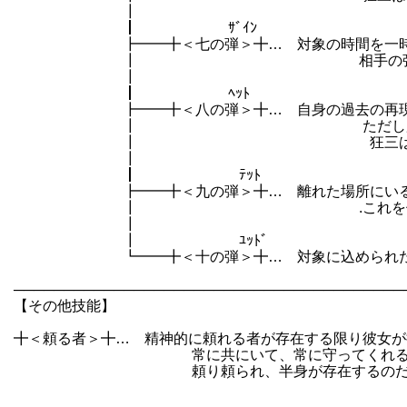
┃
┃ ｻﾞｲﾝ
┣━━╋＜七の弾＞╋… 対象の時間を一時的
┃ 相手の強さにより効果時間
┃
┃ ﾍｯﾄ
┣━━╋＜八の弾＞╋… 自身の過去の再現体を分
┃ ただし所詮狂三なので
┃ 狂三は普段通信対戦ゲームをする
┃
┃ ﾃｯﾄ
┣━━╋＜九の弾＞╋… 離れた場所にいる人間
┃ .これを使用するには交信対象が
┃
┃ ﾕｯﾄﾞ
┗━━╋＜十の弾＞╋… 対象に込められた過去
───────────────────────────────────────
【その他技能】
╋＜頼る者＞╋… 精神的に頼れる者が存在する限り彼女が
常に共にいて、常に守ってくれる男が倒れ
頼り頼られ、半身が存在するのだから私は生