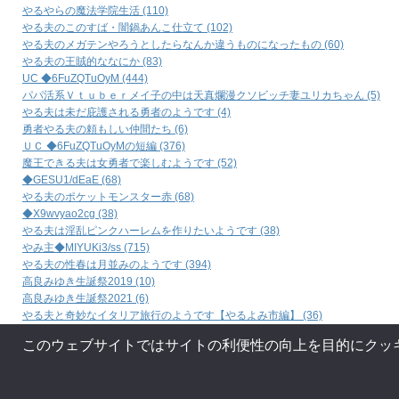
やるやらの魔法学院生活 (110)
やる夫のこのすば・闇鍋あんこ仕立て (102)
やる夫のメガテンやろうとしたらなんか違うものになったもの (60)
やる夫の王賊的ななにか (83)
UC ◆6FuZQTuOyM (444)
パパ活系Ｖｔｕｂｅｒメイ子の中は天真爛漫クソビッチ妻ユリカちゃん (5)
やる夫は未だ庇護される勇者のようです (4)
勇者やる夫の頼もしい仲間たち (6)
ＵＣ ◆6FuZQTuOyMの短編 (376)
魔王できる夫は女勇者で楽しむようです (52)
◆GESU1/dEaE (68)
やる夫のポケットモンスター赤 (68)
◆X9wvyao2cg (38)
やる夫は淫乱ピンクハーレムを作りたいようです (38)
やみ主◆MIYUKi3/ss (715)
やる夫の性春は月並みのようです (394)
高良みゆき生誕祭2019 (10)
高良みゆき生誕祭2021 (6)
やる夫と奇妙なイタリア旅行のようです【やるよみ市編】 (36)
やる夫と奇妙なイタリア旅行のようです (37)
このウェブサイトではサイトの利便性の向上を目的にクッ
やる夫は悪魔でも愛するようです (2)
艦これをキャスティングしよう！ (1)
艦これっぽいナニカ (63)