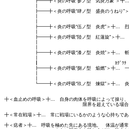
┣━━╋＜炎の呼吸“参ノ型 気炎万象”＞╋… 上
┃
┣━━╋＜炎の呼吸“肆ノ型 盛炎のうねり”＞╋…
┃ 前面を覆う障
┃
┣━━╋＜炎の呼吸“伍ノ型 炎虎”＞╋… 烈火
┃
┣━━╋＜炎の呼吸“陸ノ型 紅蓮旋”＞╋… 炎を
┃ ＜盛炎のうねり＞に
┃
┣━━╋＜炎の呼吸“漆ノ型 炎焼”＞╋… 斬りつ
┃ 広がる速度は早くない
┃ ｶｸﾞﾂﾁ
┣━━╋＜炎の呼吸“捌ノ型 焔燃”＞╋… 一定範
┃ 現在は半径１
┃
┗━━╋＜炎の呼吸“玖ノ型 煉獄”＞╋… 炎の呼
敵の身体を、『一瞬で多くの面
╋＜血止めの呼吸＞╋… 自身の肉体を呼吸によって操り、
限界を超えている場合、延命に
╋＜常在戦場＞╋… 常に戦場にいるかのような心持ちであ
╋＜痣者＞╋… 呼吸を極めた先にある境地。 体温が通常