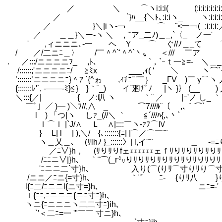
／ ＼ ⌒ヽi:i:i( (:i:i:i:i:i
／ `}ﾊ__{＼ﾄ､:i:iヽ_ ヽ:i:i:i:i:i:i:i:i:i:i:__:
／ }＼|iヽ‐￢ ⌒ ¨<一￢(_:i:i:i:／ (:i:i乂 _/:i:i:i:i
／ ＿＿}＼ー-ヽ ＼ , '¨ア_二ﾉ)＿_,`〈_ ノ一' ) ＼‐:iﾉ}:i:i:i:
' ,ィニニニ､-一 ヘ Ｙ ⌒ ぐ//ﾉ＿_て ⌒ヽ､ __／ レ'}＿
/ ／/二ニﾆ＿〉 /￣＾^`'＾^`丶〟 ＜/// ￣ア ムイ,ィ:i:
. ／:::/ニニニニﾌ_ ,ﾄ､ `，`ｰｔ一≧=- ＼＿_, ＿丿:i:i:
/::::::;'ニニニニﾆ/ ≧ﾐx ___,ｨ( ‘ ＼ ヽ⌒`＜ )
’:::::::’ニニニニﾆ}＾ｱ `{^ゎ ,ｨﾁﾆ¨¨￣｝ _ГV )￣ γ
{:::::::ﾚ'´, -――-ﾐ}≦} }｀¨_) イ¨廻ﾁﾞﾉ |ヽ }｝ (_
＼:::{／| { ノ:叭 ヽ ｀¨ ／ |ｰ'ノ 
￣ﾞ」／ )― )＼ﾌ//,∧ _ ⌒7///ﾙ¨〔 ,､｀
l ) 「つ|ヽ しｧ_(//＼ ｀ ≦´///ﾊ{,､丶` _
ｌ⌒ｌ |`J/∧ Ｌ ∧|::::￣ヽ-ｧﾌ⌒Ⅳ _ -=り
} L| l ゝ| ),＼/ {､:::::::{ﾆ| |⌒／⌒￣¨¨ ＿ -=ﾆりﾘ
ヽ＿乂＿､ (ﾘlhﾉ }_::::::〉| l,イ'¨¨ ＿ -=ﾆりﾘりﾘりﾘりﾘり
／ﾆ∨}h， (ﾘりﾘりfェｪｪｪｪｪｪェｆﾘりﾘりﾘりﾘりﾘりﾘりﾘりﾘ
/ﾆﾆニ∨|}h､ ｀¨⌒(_r㍉りﾘりﾘりﾘりﾘりﾘりﾘりﾘりﾘりﾘりﾘりﾘ
'ﾆニニ二`寸}h､ 入り(⌒(りﾘ⌒寸りﾘり⌒寸りﾘりﾘりﾘ{ 寸りﾘりﾘりﾘ
/ニニ／ﾆニ{=寸}h､ ｀¨´ ゝﾆ- {りﾘ八 }りﾘりﾘりl∧ `
l{ﾆ二/ﾆニニl{ニ寸=}h､ ゝニﾆ=-' 寸りﾘりﾘ
ｌ{ﾆﾆ,ﾆニニニ{ニﾆ寸ﾆ}h､ 寸りﾘ
ヽニ{ﾆニニニヽ二二寸ﾆ}ih､ ｀¨
`'＜二ﾆ=一 '"￣￣