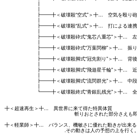
┃ 反応できるかは自
┃
┣━━╋＜破壊殺“空式”＞╋… 空気を殴り砲弾
┃
┣━━╋＜破壊殺“乱式”＞╋… 打による連携・
┃
┣━━╋＜破壊殺砕式“鬼芯八重芯”＞╋… 左右
┃
┣━━╋＜破壊殺砕式“万葉閃柳”＞╋… 振りかぶ
┃
┣━━╋＜破壊殺脚式“冠先割り”＞╋… 背後の相
┃
┣━━╋＜破壊殺脚式“飛遊星千輪”＞╋… 近距
┃
┣━━╋＜破壊殺脚式“流閃群光”＞╋… 中段か
┃
┗━━╋＜破壊殺終式“青銀乱残光”＞╋… 全方
その激しさ故に使用すれ
╋＜超速再生＞╋… 異世界に来て得た特異体質
斬りおとされた部分さえも即座に生えて
╋＜軽業師＞╋… バランス、機敏さに優れた動きが出来る
.その動きは人の予想の上を行く。 アクロ