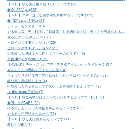
【R-18】やる夫は生き残りたいようです (28)
◆Xyi.56AJyo (325)
【R-18】クマー達は霊術学院で封神するようです (325)
◆gS2Yscuyd7NW (154)
ポケットモンスターNTR (8)
やる夫は異世界に転移して奴隷落ちして幼馴染の佐々美さんを寝取られるようです
やる夫VSインキュバス！ (20)
ヒロインズNTRダンジョン (25)
ヒロインズNTRダンジョン2 (21)
やる夫は人理修復を目指すマスターのようです (6)
七色 ◆5yAzQ5rmCs (139)
【R18(G)】チートスキルで異世界無双できないから生き足掻く (37)
やる夫くんの過酷で尻ＡＳＳな旅 (10)
ちょっぴり過酷な異世界に転移した君たちはどう生きるのか (39)
雑な異世界転移しよう (4)
やる夫はガチャを回してデスゲームを攻略するようです (49)
Ｎ ◆ciHrsmzZHhbd (7)
【R-18】悪魔召喚師はくだらない話をするようです【BL】 (7)
◆PUnzh8CpR6 (90)
やる夫とカレンは乳神信仰を広めるようです (63)
やる夫は秘密結社の黒一点 (16)
【R-18】やる夫は偽勇者のようです (11)
魔剣士沖田2 (7)