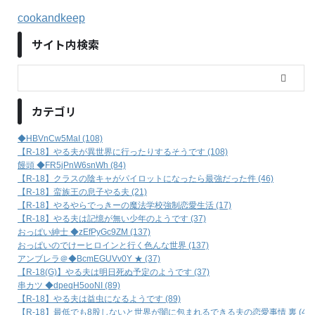
cookandkeep
サイト内検索
カテゴリ
◆HBVnCw5MaI (108)
【R-18】やる夫が異世界に行ったりするそうです (108)
饅頭 ◆FR5jPnW6snWh (84)
【R-18】クラスの陰キャがパイロットになったら最強だった件 (46)
【R-18】蛮族王の息子やる夫 (21)
【R-18】やるやらでっきーの魔法学校強制恋愛生活 (17)
【R-18】やる夫は記憶が無い少年のようです (37)
おっぱい紳士 ◆zEfPyGc9ZM (137)
おっぱいのでけーヒロインと行く色んな世界 (137)
アンブレラ＠◆BcmEGUVv0Y ★ (37)
【R-18(G)】やる夫は明日死ぬ予定のようです (37)
串カツ ◆dpeqH5ooNI (89)
【R-18】やる夫は益虫になるようです (89)
【R-18】最低でも8股しないと世界が闇に包まれるできる夫の恋愛事情 裏 (45)