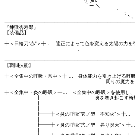
`寸ﾆ}ih
` ー‐
` ､
`丶､ 
───────────────────────────────────────
『煉獄杏寿郎』
【装備品】
╋＜日輪刀“赤”＞╋… 適正によって色を変える太陽の力
.
───────────────────────────────────────
【戦闘技能】
╋＜全集中の呼吸・常中＞╋ … 身体能力を引き上げる呼
周りの魔力を使うことでより効果を強
╋＜全集中・炎の呼吸＞╋… ＜全集中の呼吸＞を使用し、
┃ 炎を巻き起こす斬撃。 近づく
┃
┃
┣━━╋＜炎の呼吸“壱ノ型 不知火”＞╋… 遠間
┃
┣━━╋＜炎の呼吸“弐ノ型 昇り炎天”＞╋… 刀
┃