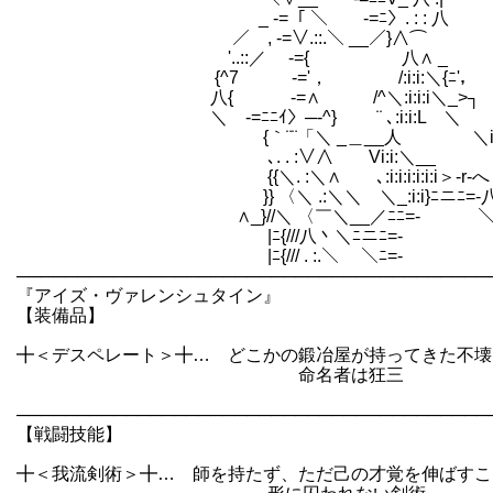
_ -=「 ＼ -=ﾆ〉. : : 
／ , -=∨.::.＼ __／}∧
'..::／ -={ 八∧ _
{^7 -='， /:i:i:＼{ﾆ'，
八{ -=∧ /^＼:i:i:i＼_>┐
＼ -=ﾆﾆｲ〉─‐^} ¨ ､:i:i:L ＼
{｀¨¨「＼ _＿__人 ＼i:i:ｉ
､. . :∨∧ Vi:i:＼__ -=ﾆi:
{{＼. :＼∧ ､:i:i:i:i:i:i＞‐r‐へ〈､.
}} 〈＼ .:＼＼ ＼_:i:i}ﾆニﾆ=-八)
∧_}//＼ 〈￣＼__／ﾆﾆ=- ＼ 
|ﾆ{///八丶＼ﾆニﾆ=-
|ﾆ{/// . :.＼ ＼ﾆ
───────────────────────────────────────
『アイズ・ヴァレンシュタイン』
【装備品】
╋＜デスペレート＞╋… どこかの鍛冶屋が持ってきた不壊
命名者は狂三
───────────────────────────────────────
【戦闘技能】
╋＜我流剣術＞╋… 師を持たず、ただ己の才覚を伸ばすこ