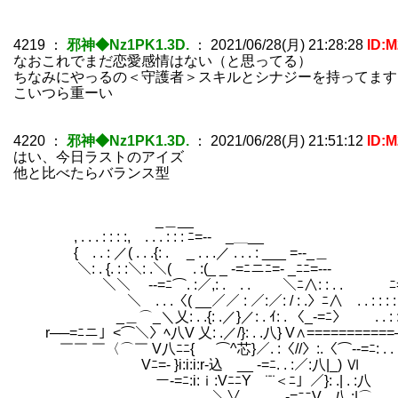
4219
：
邪神◆Nz1PK1.3D.
：
2021/06/28(月) 21:28:28
ID:
なおこれでまだ恋愛感情はない（と思ってる）
ちなみにやっるの＜守護者＞スキルとシナジーを持ってます
こいつら重ーい
4220
：
邪神◆Nz1PK1.3D.
：
2021/06/28(月) 21:51:12
ID:
はい、今日ラストのアイズ
他と比べたらバランス型
_＿__
, . . . : : : :, . . . : : : ﾆ=-- _＿__
{ . . : ／( . . .{: . _ . . .／ . . . : ___ =--_＿
＼: . {. : :＼: .＼( . :(_ _ -=ﾆニﾆ=- _ﾆﾆ=---
＼＼ --=ﾆ⌒. :／,: . . . ＼ﾆ∧: : . . ﾆ=
＼ . . .〈( __／／ : ／:／: / : .〉ﾆ∧ . . : : : 
_＿⌒_＼乂: . .{: .／}／: . ｲ: . 〈_-=ﾆ〉 . . : : : 
r──=ﾆニ」<⌒＼〉ﾍ八V 乂: .／/}: . .八} V∧===========
￣￣ ￣〈⌒￣ V八ﾆﾆ{ ⌒^芯}／. :〈//〉:.〈⌒--=ﾆ: .
Vﾆ=- }i:i:i:r‐込 __ -=ﾆ. . :／:八|_) Ⅵ
ー‐=ﾆ:i:ｉ:VﾆﾆY ¨¨＜ﾆ」／}: .| . 
＼∨__ -=ﾆﾆV_ 八 :|