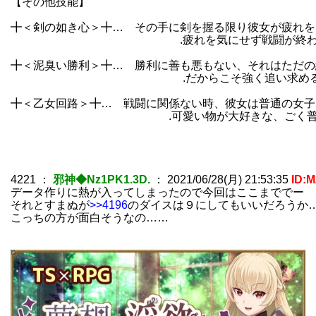
【その他技能】
╋＜剣の如き心＞╋… その手に剣を握る限り彼女が疲れを
.疲れを気にせず戦闘が終わるまで戦い続け
╋＜泥臭い勝利＞╋… 勝利に善も悪もない、それはただの
.だからこそ強く追い求める。 泥をすす
╋＜乙女回路＞╋… 戦闘に関係ない時、彼女は普通の女子
.可愛い物が大好きな、ごく普通の
4221
：
邪神◆Nz1PK1.3D.
：
2021/06/28(月) 21:53:35
ID:
データ作りに熱が入ってしまったので今回はここまででー
それとすまぬが
>>4196
のダイスは９にしてもいいだろうか
こっちの方が面白そうなの……