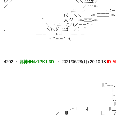
/／／ ＼＼.:.:.:.:{:／ ﾞ 
／ ／.:.:.:.=- ＿)＼Lr
,.:.:.:.:.=- -=ﾆ三三三三
rく.:.:＼＼ -=ﾆ三三三ﾆ=-￣ ─
ﾞ 人.:V -=ﾆ三三ﾆ=
＼ -=,.:.:.:.:/(／(／三三ﾆ=-￣
. ＿＼)＼){.:.:.:.:{ ／(＿ '’
. ── ─ ＞‐┘ ── ─
￣-=ﾆ三三ﾆ=-( ￣￣
4202
：
邪神◆Nz1PK1.3D.
：
2021/06/28(月) 20:10:18
ID:
l| |l
l| |l.ﾞ─ - ､
|l l|. 
|l l|..
| |::::､／ ! 【うー
|l |l..（○）
, - |l .| |l ___）....._
／ l|l .|l |... と_､／_