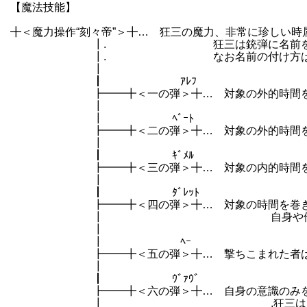
【魔法技能】
╋＜魔力操作“刻々帝”＞╋… 狂三の魔力、非常に珍しい
┃. 狂三は銃弾に名前を付けることで
┃. なお名前の付け方はやる夫曰
┃
┃ ｱﾚﾌ
┣━━╋＜一の弾＞╋… 対象の外的時間を一定時
┃
┃ ﾍﾞｰﾄ
┣━━╋＜二の弾＞╋… 対象の外的時間を一定時
┃
┃ ｷﾞﾒﾙ
┣━━╋＜三の弾＞╋… 対象の内的時間を加速さ
┃
┃ ﾀﾞﾚｯﾄ
┣━━╋＜四の弾＞╋… 対象の時間を巻き
┃ 自身や他の存在が負った傷の修復
┃
┃ ﾍｰ
┣━━╋＜五の弾＞╋… 撃ちこまれた者は僅か
┃
┃ ｳﾞｧｳﾞ
┣━━╋＜六の弾＞╋… 自身の意識のみを過去の
┃ .狂三はこの能力を嫌ってるので滅