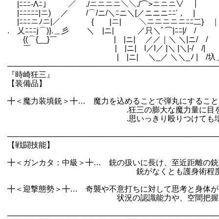
|ﾆﾆﾆ-Λﾆ｣ ／ ./ニニニニ＼＼./⌒>ニニ
|ﾆﾆﾆﾆﾆ|ニ) ／ /⌒/ニ/＼ﾆニ＼[／ニニニﾆﾆ'， | ＼＿＿
|ﾆﾆﾆニﾉニ|／ { |ニ| ＼ニニニニニﾆﾆ二} ｜ ＼:.:.:.
. 乂ﾆﾆﾆj⌒)}.＿彡 ＼ |ニ| ／只＼ﾞ⌒|ﾆﾆ|/ /
{(⌒{__}￣ | |ニ| ／／｜＼ ＼|ニ/ / | ⌒＼
￣ | |ニ| l／l／ |＼ |＼|-/ 
| |ニ| ＼_／ ＼＼_ﾉ | /圦＿ノ
───────────────────────────────────────
『時崎狂三』
【装備品】
╋＜魔力装填銃＞╋… 魔力を込めることで弾丸にすること
.狂三の膨大な魔力量に目を付けた鍛
.思いっきり殴りつけても壊れない。 
───────────────────────────────────────
【戦闘技能】
╋＜ガンカタ：中級＞╋… 銃の扱いに長け、至近距離の銃
銃がなくとも護身術程度はこ
╋＜迎撃態勢＞╋… 奇襲や不意打ちに対して思考と身体が
状況の認識能力や、空間把握能力
───────────────────────────────────────