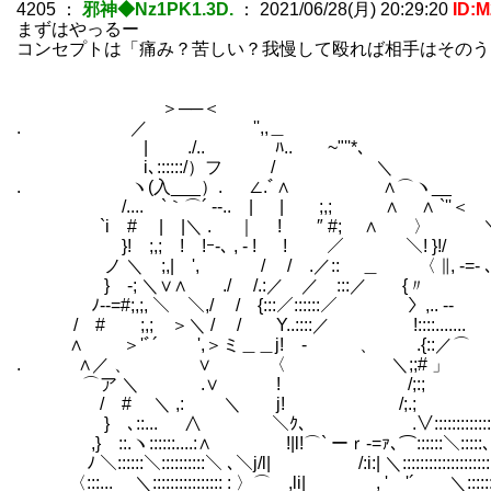
4205
：
邪神◆Nz1PK1.3D.
：
2021/06/28(月) 20:29:20
ID:
まずはやっるー
コンセプトは「痛み？苦しい？我慢して殴れば相手はそのう
＞──＜
. ／ '',,＿
| ./.. ﾊ.. ￣~"''*､
i､::::::/）フ / ＼
. ヽ(入___）. ∠.ﾞ∧ ∧⌒ヽ__
/.... `｀⌒´ -‐.. | | ;,; ∧ ∧ `''＜
`i # | |＼ . ｜ ! ″ #; ∧ 〉 
}! ;,; ! !ｰ-､ , - ! ! ／ ＼! }!/
ノ ＼ ;,| ', / / .／:: ＿ 〈 ∥, -=- 
} -; ＼∨∧ ./ /.:／ ／ :::／ {〃 
ﾉ--=#;,;, ＼ ＼,/ / {:::／::::::／ 〉,.. --
/ # ;,; ＞＼ / / Y..::::／ !::::.....
∧ ＞'ﾞ´ ',＞ミ＿＿j! - 、 .{::／
. ∧／ 、 ∨ 〈 ＼;;# 」 
⌒ア ＼ .∨ ! /;:; 
/ # ＼ ,: ＼ j! /;.;
} ､::... ∧ ＼ｸ、 ￣￣ .∨::::::::::::::::..
,} ::.ヽ::::::....:∧ !|l!⌒` ーｒ-=ｧ､⌒::::::＼:::::、::::
ﾉ ＼::::::＼::::::::::＼ ､＼j/l| /:i:| ＼::::::::::::::::::::::::::
〈:::... ＼:::::::::::::::: : 〉⌒ ,li| , 'ゞ'´ ＼:::::::＼:::::::