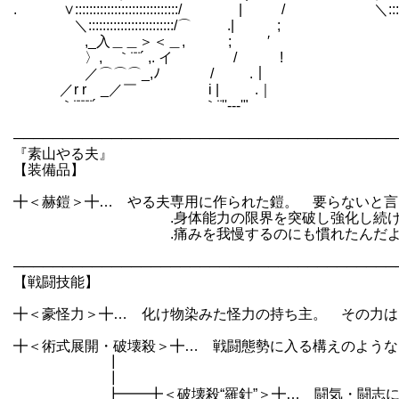
. ∨:::::::::::::::::::::::::::::/ | / ＼::::::::::::::::
＼::::::::::::::::::::::::/⌒ .| ; 
,_入＿＿＞＜＿, ; ′ ⌒ヽ、｀
〉, ｀¨¨´ ,. イ / ! 
／⌒⌒⌒_,ﾉ / .｜
／r r _／￣ i | .
｀¨¨¨¨´ ｀¨''‐-‐'" ﾉ ､
｀¨´
───────────────────────────────────────
『素山やる夫』
【装備品】
╋＜赫鎧＞╋… やる夫専用に作られた鎧。 要らないと言
.身体能力の限界を突破し強化し続ける。 使用
.痛みを我慢するのにも慣れたんだよ
───────────────────────────────────────
【戦闘技能】
╋＜豪怪力＞╋… 化け物染みた怪力の持ち主。 その力は
╋＜術式展開・破壊殺＞╋… 戦闘態勢に入る構えのような
┃
┃
┣━━╋＜破壊殺“羅針”＞╋… 闘気・闘志に反