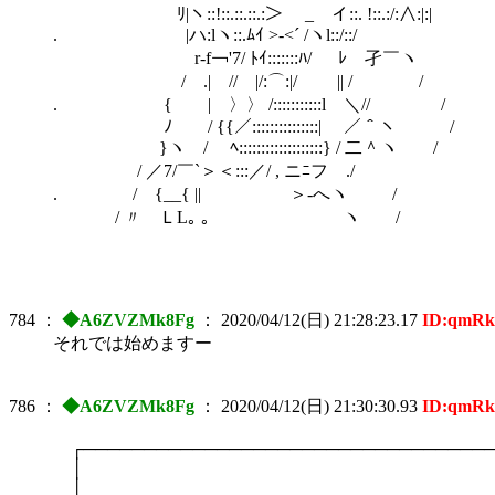
ﾘ|ヽ::!::.::.::.:＞ _ イ::. !::.:/:∧:|:|
. |ハ:lヽ::.ﾑｲ >‐<´ /ヽl::/::
r‐f￢'7/ ﾄｲ:::::::ﾊ/ ﾚ￣孑￣ヽ
/ .| // |/:⌒:|/ || / / 
. { | 〉〉 /:::::::::::l ＼// /
ﾉ / {{／:::::::::::::::| ／＾ヽ /
}ヽ / ﾍ:::::::::::::::::::} / 二＾ヽ /
/ ／7/￣`＞＜:::／/ , ニﾆフ ./
. / {__{ || ＞‐へヽ /
/ 〃 ＬL｡ ｡ ヽ /
784
：
◆A6ZVZMk8Fg
：
2020/04/12(日) 21:28:23.17
ID:qmR
それでは始めますー
786
：
◆A6ZVZMk8Fg
：
2020/04/12(日) 21:30:30.93
ID:qmR
┌──────────────────────────────────
│
│