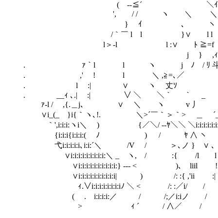
( -‐≦´ ＼ｲ´ ﾉ´ 
', / / ヽ ＼ ＼´､/ |∨
} ｲ ､ ヽ N ∨｀' 
/｀￣ l l }∨ l l }‐∨ ', 
l＞-l l :∨ ﾄ ≧=f ｧ´,ｨ 
j } ,ｨｨう:i圦. ll
. ｧ｀l l ヽ j ﾉ / ﾘ 斗 ´ ll
. ,' ! l ＼ ,≧=､／ ', .ｨ ´ 
. l :| ∨ ヽゞ 丈ｿ 乂!∨ /
. __ｨ ､.| :| ∨ ＼ ＼｀ ｀ _ / ',
ｧ-l / ,{.＿j､ ∨ ＼ ヽ v 丿 .
∨i_(_ }i{｀ヽ､!. ＼>´￣｀＞｀> ＿ ´_./
｀',i:i:i:ヽi＼ ) {／＼/ -‐ﾔ＼＼ ＼i:i:i:i:i:i:
{i:i:i{i:i:i:( ﾉ ) / ﾔ ∧ ヽ ｀ 
弋i:i:i:i:i､i:i:´＼ /V / ＞､ノ } ∨ 
∨i:i:i:i:i:i:i:i:i:＼ _ ヽ, / :{ /
∨i:i:i:i:i:i:i:i:i:i:} -‐- < )
∨i:i:i:i:i:i:i:i:i:i| ) /: :{ ,
ｨ.∨i:i:i:i:i:i:i:iﾉ ＼ < 
( .ゞi:i:i:i:／ / /
> ￣ ｨ ´ / ∧／