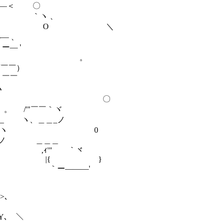
 : ,,...．-――＜ 〇
￣ ｀ヽ 、
' Ο ＼
 、
'
 。
）
￣
ヽ
ノ 〇
￣｀ヾ
＿_ノ
 ｀ヽ 0
＿＿＿
￣｀ヾ
 }
―'
､
､
､ ＼