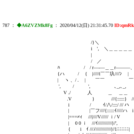
787
：
◆A6ZVZMk8Fg
：
2020/04/12(日) 21:31:45.70
ID:qmR
/}＼ ／
i ', ＼＿＿＿＿＿ ／／.
| ゝ /｀
/ ／ ｀: .、
ﾊ / / r―‐―＿＿r―――、
{ハ / { |/////i￣￣圦//
| ヽ 、/ . | ￣￣ ￣￣ i
', / ', ､_,､_, / 
V ./ 人 ＿ ＿＿ 
.V } ///{::::::
i / ｲ/∧/::::/ //
| |￣フ////{::::::ｲ///
|===≠ｨ ///|////V/////
| 0 0 ｉ ///ｲ///////////
{ i ｲ ///ﾉ/////////////|