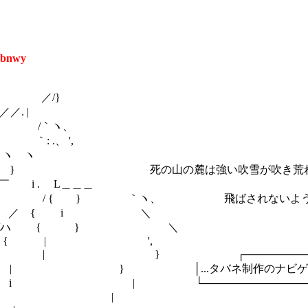
kbnwy
/}
 |
ヽ、
 ',
ヽ ヽ
//ﾝ | } 死の山の麓は強い吹雪が吹き荒れ
 . L＿＿＿
{ } ｀ヽ、 飛ばされないよう木の陰
／ { i ＼
} //ハ { } ＼
/ ハ { | ',
//ハ i | } ┌────────────
/ ｉ/ V | } │...タバネ制作のナビゲー
/|//', i | └──────────────
//1ﾆﾆﾆﾆﾆ| |