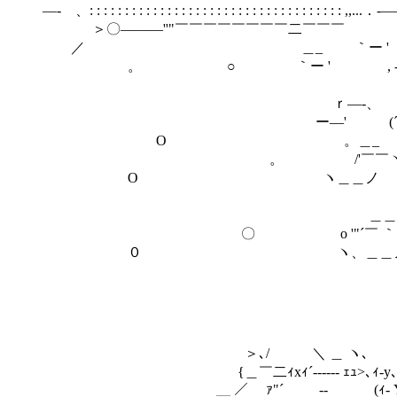
―- 、: : : : : : : : : : : : : : : : : : : : : : : : : : : : : : : : : : :
＞〇―――''"￣￣￣￣￣￣￣￣二￣￣
／ ＿_ ｀ー 
。 ○ ｀ー ' , -―
ー― 
ｒ―-、
ー―' (´￣￣
О 。＿_ ￣
。 /'￣￣
О ヽ＿＿
。 /'"￣
＿＿_ ヽ、＿
〇 o '"´￣
０ ヽ、＿＿ノ 
,ｨ'"￣
|{
｀ー――
＞､/ ＼ ＿ ヽ､ >
{＿￣二ｨxｨ´-‐‐‐‐- ｪｭ>､ｨ-y
＿ ／ ｧ"´ ￣ ‐- (ｨ- Y