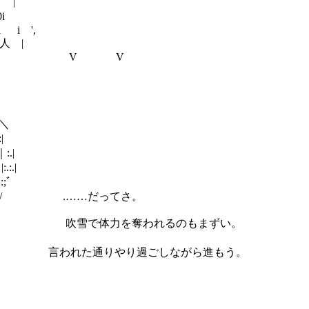
 |
i
i ',
人 |
V
.＼
|
:.|
:.:.|
 :;ﾞ
:.:.:.:.:| :.:.:.:.:.:. |/ .……だってさ。
 ＼＿ |:.:.:.:.:/:.八:.:.:.:.:.:| 吹雪で体力を奪われるのもまずい。
| ヒrツ |// ｨ炸㍉ﾉ:.:. ;′ 言われた通りやり過ごしながら進もう。