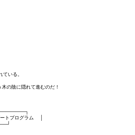
ている。
に隠れて進むのだ！
────┐
トプログラム │
──┘