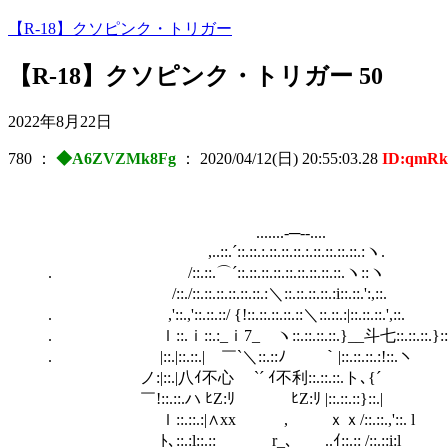
【R-18】クソピンク・トリガー
【R-18】クソピンク・トリガー 50
2022年8月22日
780
：
◆A6ZVZMk8Fg
：
2020/04/12(日) 20:55:03.28
ID:qmR
.......-─‐-....
,..::.´::.::.:.::.::.::.:.::.::.::.::.:ヽ.
. /::.::.⌒´::.::.::.::.::.::.::.::.::.ヽ::ヽ
/::./::.::.::.::.::.::.:＼::.::.::.::.:i::.::.':,::.
. ,'::.,'::.::.::/ {!::.::.::.::.::＼::.::.:|::.::.::.',::.
. ｌ::.ｉ::.:_ｉ7_ ヽ::.::.::.::.}__斗七::.::.::.}::
. |::.|::.::.| ￣`＼::.::ﾉ ｀|::.::.::.:!::.ヽ
ノ:|::.|八ｲ不心 `´ ｲ不利::.::.::.ト､
￣!::.::.ハ ﾋZ:ﾘ ﾋZ:ﾘ |::.::.::}::.|
ｌ::.::.:|∧xx , ｘｘ/::.::.,'
ﾄ､::.:l::.::ゝ r_､ ..ｲ::.:: /::.::i:l