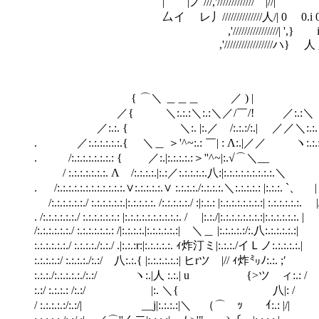
| |ノ ///,'///////////// |//|
厶イ レ丿//////////////人/| 0 0.i 0
,'////////////////| ',} i 
,'/////////////////ハ} 人 
V 
{ ⌒＼ ＿＿＿ ／ ) |
／{ ＼:.:.:＼:.:＼／/￣/! ／:.:＼
／:.:. { ＼:. |:.／ /:.:.:/:.| ／／＼:.:
. ／:.:.:.:.:.:.{ ＼＿ ＞'^~:.: ￣| : Λ:.|／／ ヽ:.:.:
. /:.:.:.:.:.:.:.: { ／:.|:.:.:.:.:＞''^~|:.√⌒＼__ ｜
/ :.:.:.:.:.:.:. Λ /:.:.:.:.|:.:／:.:.:.:.:.八:|:.:.:.:.:.:.:.:.:.＼ |
. /:.:.:.:.:.:.:.:.:.:.:.:.∨:.:.:.:.:.∨ :.:.:.:./:.:.:.:.＼:.:.:.:.: |:.:.:. `、 |
/:.:.:.:.:.:./ :.:.:.:.:.:.|:.:.:.:.:. /:.:.:.:.:./ :|:.:.: |:.:.:.
. /:.:.:.:.:.:./ :.:.:.:.:.:.: |:.:.:.:.:.:.:.:.:.:. / |:.:./|:.:.:.:.:.:.:.:|:.:.:.:.:.:. |
/:.:.:.:.:.:./ :.:.:.:.:.:.: /|:.:.:.:.|:.:.:.:.:.:|
:.:.:.:.:.:./ :.:.:.:./:.:./ .|:.:.:r:|:.:.:.:.:. ｨ炸汀ミ|:.:.:./イＬノ:.:.:.:.:.|
:.:.:.:.:/ :.:.:.:./:.:/ 八:.:.{ |:.:.:.:.:.:
:.:.:./:.:.:.:.:./:.:/ ヽ:.|人 :.:.| u {>ツ ィ:.: /
:.:/ :.:.:.: /:.:/ |:. ＼{ 八|: /
/ :.:.:.:.:/:.:/| __j|:.:.:.:|＼ （⌒ ｯ ｲ:.: |/|