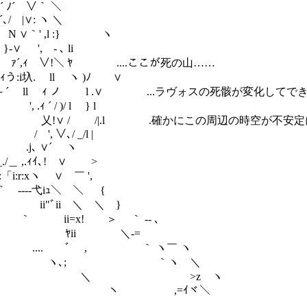
∨｀ ＼
: ヽ ＼
,l :} ヽ
- ､ li
∨!＼ ﾔ ....ここが死の山……
 ヽ )ﾉ ∨
 ｨ ノ l .∨ ...ラヴォスの死骸が変化してでき
/ )/ l } l
 /|.l .確かにこの周辺の時空が不安定になっ
 ∨､/ _/l |
j､ ∨´ ヽ
＿ ,.ｨｲ､! ∨ >
「i:r:xヽ ∨ ￣ ',
‐--‐弋iｭ＼ ＼ {
､ ii"ﾞii ＼ ＼ }
l l ｀ ii=x! ＞ ｀ ‐- ､
､ liil ! ﾔii ＼-=
'ii :| .... ﾞ , ｀ ヽ￣ ヽ
/: :／i/ / ヽ､; ｀ヽ ＼
;／i:iノ / ＼ >z ヽ
 / ヽ ,=ｲヾ＼