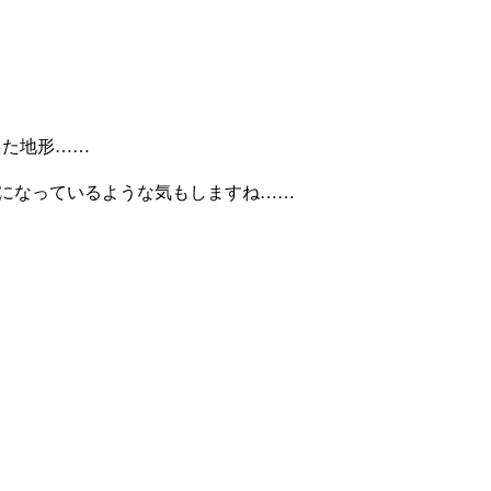
た地形……
ているような気もしますね……