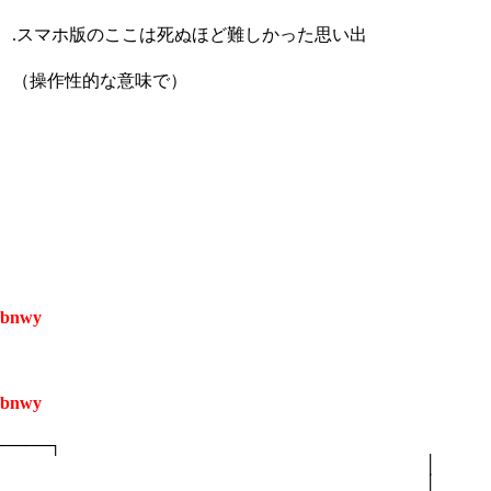
/ .スマホ版のここは死ぬほど難しかった思い出
（操作性的な意味で）
kbnwy
kbnwy
────┐
 │
 │