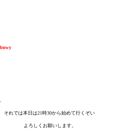
kbnwy
.
{´ それでは本日は21時30から始めて行くぞい
::. l よろしくお願いします。