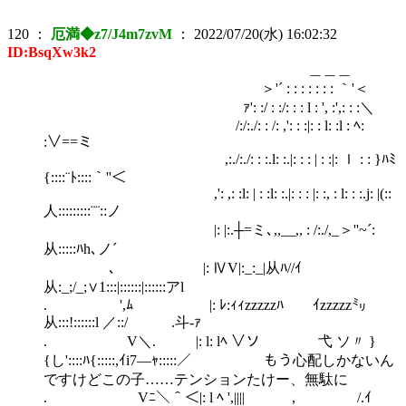
120
：
厄満◆z7/J4m7zvM
：
2022/07/20(水) 16:02:32
ID:BsqXw3k2
＿＿＿
＞'´ : : : : : : : ｀'＜
ｧ': :/ : :/: : : l : ', :',: : :＼
/:/:./: : /: ,': : :|: : l: :l : ﾍ:
:∨==ミ
,:./:./: : :.l: :.|: : : | : :|: ｌ : : }ﾊﾐ
{::::¨ﾄ::::｀''＜
,': ,: :l: | : :l: :.|: : : |: :, : l: : :.j: |(::
人:::::::::¨¨::ノ
|: |:.┼=ミ､,,__,, : /:./,_＞''~´:
从:::::ﾊh､ノ´
､ |: ⅣV|:_:_|从ﾊ//ｲ
从:_;/_;∨1:::|::::::|::::::アl
. ',ﾑ |: ﾚ:ｨｨzzzzzﾊ ｲzzzzz㍉
从:::!::::::l ／::/ .斗‐ｧ
. V＼. |: l: lﾍ ∨ソ 弋 ソ〃 }
{し'::::ﾊ{:::::,ｲi7―ｬ:::::／ もう心配しかないん
ですけどこの子……テンションたけー、無駄に
. Vﾆ＼＾＜|: l ﾍ ',|||| , /.ｲ