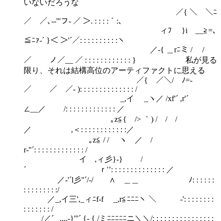
いないだろうな
／{ ＼ ＼ﾆ
／ ／､--'''フ- ／ ＞. : : : :｀:､
ィﾌ }i __≧=､
≦ﾆｧ-´ }＜ ＞'´／: : : : : : : : : :ヽ
／-{ ＿rﾆミ / /
／ ノ／__ ／ : : : : : : : : : : : : } 私が見る
限り、それは結構高位のアーティファクトに思える
／{ ／＼/ ﾉ=-
／ ／ ／- ): : : : : : : : : : : : : : /
_,イ _ヽ／ /xf'´ ,r'´
∠__／ /: : : : : : : : : : : : : ／
｡z≦{ /> ｀) / / /
／ ,＜: : : : : : : : : : : :／
｡z≦ / / ヽ ／ /
r-''´: : : : : : : : : : : : : /
イ ,ィ彡}-} /
´ ｒ'’: : : : : : : : : : : : : : ／
／-'´l彡''´/-/ ∧ ＿＿ ﾉ: : : : : :
: : : : : : : : :/
／_,イ三',_ィﾆf-f _,r≦ﾆﾆﾆヽ ＼ -': : : : : : : :
: : : : : : : /
/／´ _,,,,-}'''´ {- { /ミﾆﾆﾆﾆﾆニ＼＼/: : : : : : : : : : : : : : : :