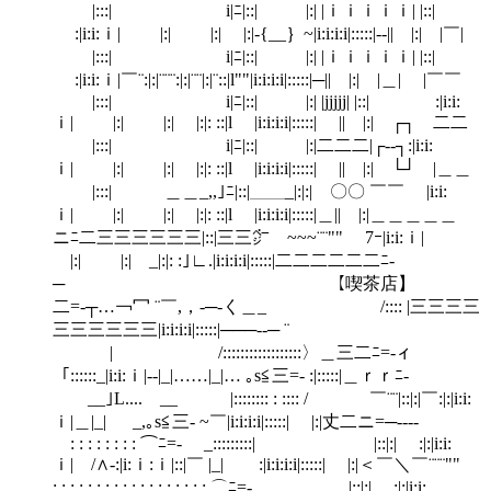
|:::| i|ﾆ|::| |:| |ｉｉｉｉｉ| |::|
:|i:i:ｉ| |:| |:| |:|-{__｝~|i:i:i:i|:::::|‐-|| |:| |￣|
|:::| i|ﾆ|::| |:| |ｉｉｉｉｉ| |::|
:|i:i:ｉ|￣¨:|:|¨¨¨:|:|¨¨|:|¨::|l""|i:i:i:i|:::::|─|| |:| |＿| |￣￣
|:::| i|ﾆ|::| |:| |jjjjj| |::| :|i:i:
ｉ| |:| |:| |:|: ::|l |i:i:i:i|:::::| || |:| ┌┐ 二二
|:::| i|ﾆ|::| |:|二二二|┌‐‐┐:|i:i:
ｉ| |:| |:| |:|: ::|l |i:i:i:i|:::::| || |:| └┘ |＿＿
|:::| ＿＿_,,｣ﾆ|::|＿＿_|:|:| 〇〇 ￣￣ |i:i:
ｉ| |:| |:| |:|: ::|l |i:i:i:i|:::::|＿|| |:|＿＿＿＿＿
ニﾆ二三三三三三三|::|三三㌻￣~~~¨¨"" 7ｰ|i:i:ｉ|
|:| |:| _|:|: :｣∟.|i:i:i:i|:::::|二二二二二二ﾆ-
─ 【喫茶店】
二=-┬…￢冖 ¨￣,，-─-く＿_ /:::: |三三三三
三三三三三三|i:i:i:i|:::::|───‐‐─ ¨
| /::::::::::::::::::〉＿三二ﾆ=-ィ
「::::::_|i:i:ｉ|-‐|_|……|_|… ｡s≦三=- :|:::::|＿ｒｒﾆ- ￣
__｣L.... __ |:::::::: : :::: / ￣¨¨|::|:|￣:|:|i:i:
ｉ|＿|_| _,｡s≦三- ~￣|i:i:i:i|:::::| |:|丈二ニ=─‐---
￣: : : : : : : : ⌒ﾆ=- _:::::::::| |::|:| :|:|i:i:
ｉ| /∧‐:|i:ｉ:ｉ|::|￣ |_| :|i:i:i:i|:::::| |:|＜￣＼￣¨¨¨""
: : : : : : : : : : : : : : : : : : ⌒ﾆ=‐ _ |::|:| :|:|i:i: