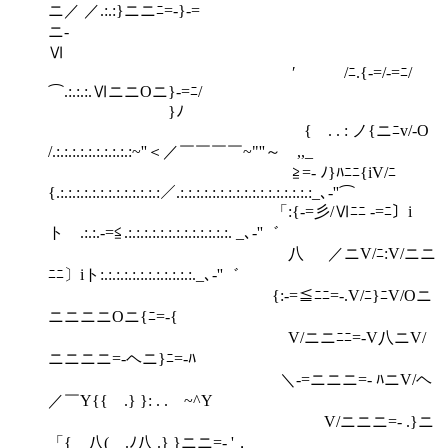
ニ／ ／.:.:}ニニﾆ=-}-=
ニ-
Ⅵ
′ /ﾆ.{-=/-=ﾆ/
⌒.:.:.:.ⅥニニOニ}-=ﾆ/
}ﾉ
{ . . : ノ{ニﾆv/-O
/.:.:.:.:.:.:.:.:.:.:~''＜／￣￣￣￣~"''～ ,,_
≧=- ﾉ}ﾊﾆﾆ{iV/ﾆ
{.:.:.:.:.:.:.:.:.:.:.:.:.:／.:.:.:.:.:.:.:.:.:.:.:.:.:.:.:.:.:_､‐''⌒
「:{-=彡/Ⅵﾆﾆ -=ﾆ〕i
ト .:.:.-=≦.:.:.:.:.:.:.:.:.:.:.:.:.:. _､‐''゛
八 ／ニV/ﾆ:V/ニニ
ﾆﾆ〕iト:.:.:.:.:.:.:.:.:.:.:.:._､‐''゛
{:-=≦ﾆﾆ=-.V/ﾆ}ﾆV/Oニ
ニニニニOニ{ﾆ=-{
V/ニニﾆﾆ=-V八ニV/
ニニニニ=-ヘニ}ﾆ=-ﾊ
＼-=ニニニ=- ﾊニV/ヘ
／￣Y{{ .} }: . . ~^Y
V/ニニニ=- .}ニ
「{ 八(＿.ﾉ八 .} }ニニ=- '，