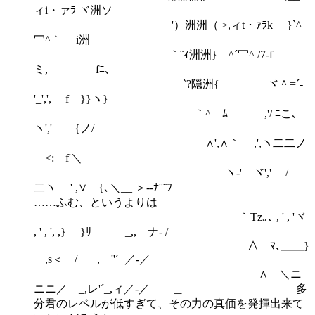
ィi・ァﾗ ヾ洲ソ
'）洲洲（ >,ィt・ｧﾗk }`^
冖^｀ i洲
｀¨ｨ洲洲} ^´冖^ /7-f
ミ, fﾆ､
`?隠洲{ ヾ＾=´-
'_',', f }}ヽ}
｀^ゝﾑ ,'/ ﾆこ､
ヽ',' {ノ/
∧',∧｀ ,',ヽ二二ノ
<: f'＼
ヽ-' ヾ',' /
二ヽ ' ,∨ {､＼__ ＞--ﾅ''¨ﾌ
……ふむ、というよりは
｀Tz｡､ , ' , 'ヾ
, ' , ', ,} }ﾘ _,, ナ- /
∧ ﾏ､＿＿}
＿,s＜ / _, ''´_／-／
∧ ＼ニ
ニニ／ _,レ'´_,ィ／-／ ＿ 多
分君のレベルが低すぎて、その力の真価を発揮出来て