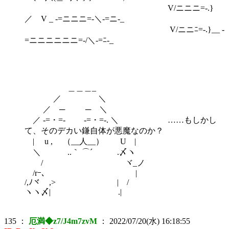
V/ニニニ=-.}
／ V _ -=ニニニ=-＼-=ニ-_
V/ニニﾆ=-.}__ -
=ニニニニニニ=-/＼-=ﾆ-_
＿＿＿_
／ ＼
／ ─ ─ ＼
／ -=・=- -=・=-. ＼ ……もしかし
て、そのデカい鎌自体が悪魔なのか？
| u , （__人__） U |
＼ ..｀ ⌒´ .〆ヽ
/ ヾ_ノ
/rｰ､ |
/,ﾉヾ ,> | /
ヽヽ〆| .|
135
：
厄満◆z7/J4m7zvM
：
2022/07/20(水) 16:18:55