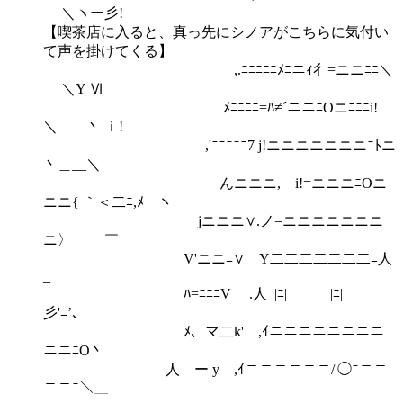
＼ヽー彡!
【喫茶店に入ると、真っ先にシノアがこちらに気付い
て声を掛けてくる】
,.ﾆﾆﾆﾆﾆﾒﾆニｨ彳=ニニﾆﾆ＼
＼Y Ⅵ
ﾒﾆﾆﾆﾆ=ﾊ≠´ニニﾆOニﾆﾆﾆi!
＼ 丶 ｉ!
,'ﾆﾆﾆﾆﾆ7 j!ニニニニニニニﾆﾄニ
丶＿__＼
んニニニ, i!=ニニニﾆOニ
ニニ{ ｀＜二ﾆ,ﾒ￣ヽ
jニニニ∨.ノ=ニニニニニニニ
ニ〉 ￣
V'ニニﾆ∨ Y二二二二二二二ﾆ人
_
ﾊ=ﾆﾆﾆV .人_|ﾆ|＿＿＿|ﾆ|_＿
彡'ﾆ’、
ﾒ、マ二k' ,ｲニニニニニニニニ
ニニﾆO丶
人 ー y ,ｲニニニニニニ/|◯ﾆニニ
ニニﾆ＼＿