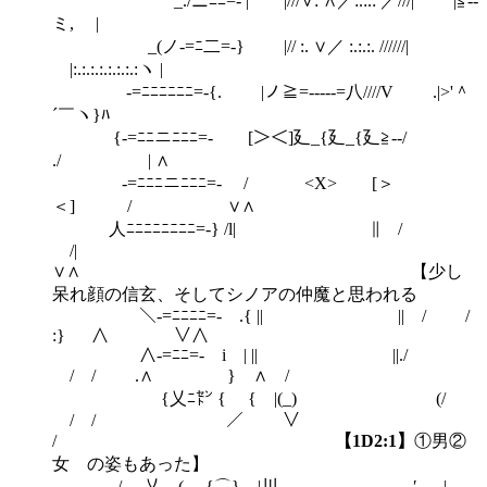
_./ニﾆﾆ=- | |///∨: ∧／:.:.: ／///| |≦‐-
ミ, |
_(ノ-=ﾆ二=-} |// :. ∨／ :.:.:. //////|
|:.:.:.:.:.:.:.:ヽ |
-=ﾆﾆﾆﾆﾆﾆ=-{. |ノ≧=‐---‐=八////V .|>'＾
´￣ヽ}ﾊ
{-=ﾆﾆニﾆﾆﾆ=- [＞＜]廴_{廴_{廴≧‐-/
./ | ∧
-=ﾆﾆﾆニﾆﾆﾆ=- / <X> [＞
＜] / ∨∧
人ﾆﾆﾆﾆﾆﾆﾆﾆ=-} /l| ∥ /
/|
∨∧ 【少し
呆れ顔の信玄、そしてシノアの仲魔と思われる
＼-=ﾆﾆﾆﾆ=- .{ || || / /
:} ∧ ∨∧
∧-=ﾆﾆ=- i | || ||./
/ / .∧ } ∧ /
{乂ﾆ㌣ { { |(_) (/
/ / ／ ∨
/
【1D2:1】
①男②
女 の姿もあった】
/ 乂＿(__,{⌒} |川 ,′ .|