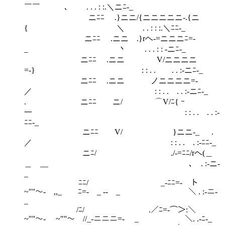
￣￣ ､ . . . : :.＼ニﾆ-_
ニﾆﾆ .}ニニ/{ニニニニニ-.{ニ
{ ＼ . . : : :.＼ﾆﾆ-_
ニﾆﾆ .ニニ .}rヘ-=ニニニﾆ=-
_ 丶 . . . : : -ニﾆ-_
ニﾆﾆ .ニニ V/ニニニニ
=-} : : . . . . :-ニﾆ-_
ニﾆﾆ .ニニ ノニニニニ=-
／ : : . . . . :-ニﾆ-_
. ニﾆﾆ ニ/ ⌒V/ﾆ{ ｰ
一 : : . . . . :-
ﾆﾆ-_
ニﾆﾆ V/ }ニニ-_ .
／ : : . . . :-ﾆﾆ-_
ニﾆ/ ./-=ﾆﾆ/rヘ(＿
＿ __ ､ . :-ニ-
_
ﾆﾆ/ _-ﾆﾆ=- ト
~"''～- ,,_ ￣ﾆ=- _ -- _ ＼ . :-ニ-
_
/ﾆ/ .／ﾆ=-⌒＞:＼
~"''～- ~"''～ //_-ニニニ=- _ ＼. .-ﾆ-_