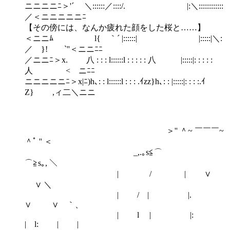
ニニニニﾆ＞'´ ＼::::::／::::/. |:＼::::::::::::
／＜ニニニニニﾆ
【その傍には、なんか疲れた顔をした桜と……】
＜ニニﾑ l{ ｀´ |::::::| |:::::|＼:
／ }! `''＜ニニﾆﾆ
／ニニﾆ＞x. 八 : : : l::::::l : : : : : 八 |:::::|: : : : :
人 < ニﾆﾆ
ニニニニニﾆ＞x|ﾆ)h､: : l::::::l : : : .ｲzz}h､: : |:::::|: : : :.ｲ
Z} ,ィ二＼ニニ
＞'' ＾~ ￣￣￣~
＾ﾟ '' ＜
_,.｡s≦⌒
⌒≧s｡, ＼
| / | ∨
∨ ＼
| / | |.
∨ ∨ ｀、
| l | |:
| l: | |