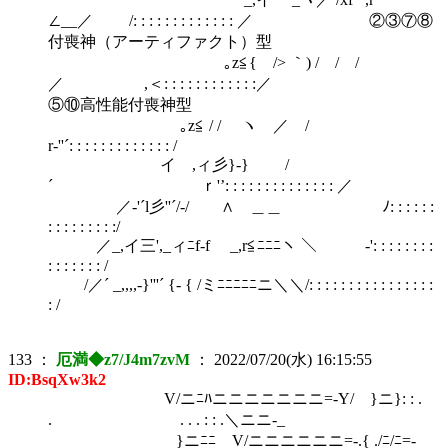
∠__／ /: : : : : : : : : : : : : ／ ②③⑦⑧
付喪神（アーティファクト）型
｡z≦{ /> ｀) / / /
／ ,＜: : : : : : : : : : : :／
⑤⑩高性能付喪神型
｡z≦ / / ヽ ／ /
r-''´: : : : : : : : : : : : : /
イ ,ィ彡}-} /
´ ｒ'’: : : : : : : : : : : : : : ／
／-'´l彡''´/-/ ∧ ＿＿ ﾉ: : : : : :
: : : : : : : : :/
／_,イ三',_ィﾆf-f _,r≦ﾆﾆﾆヽ ＼ -': : : : : : : :
: : : : : : : /
/／´ _,,,,-}'''´ {- { /ミﾆﾆﾆﾆﾆニ＼＼/: : : : : : : : : : : : : : : :
: /
133
：
厄満◆z7/J4m7zvM
：
2022/07/20(水) 16:15:55
ID:BsqXw3k2
V/ニﾆﾊニニニニニニニ=-Y/ }ニ}: : .
. . . . : : .＼ニニ-_
}ニﾆﾆ V/ニニニニニニ=-.{ ./ﾆ/ﾆ=-