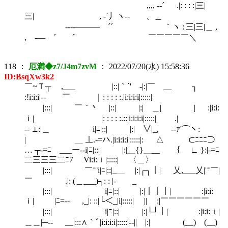
,,,, --´ .|: : : :|三|
三| , -´丿ヽ-- 、＿
----――― ´´ ｀ヽ :|三|三|＿ ,
, -― ´ ´ ￣￣￣￣￣＼
118
：
厄満◆z7/J4m7zvM
：
2022/07/20(水) 15:58:36
ID:BsqXw3k2
￣~Ｔ┬ ,___ |::|｀`' -|:|￣ __ ┐
:!i:i:i|-‐ ￣ ｜: : : : :.|i:i:i:i|:::::|
|:::| ￣｀丶 |::| |:| ＿| | :|i:i:
ｉ| |: : : : :.::|i:i:i:i|:::::| .|
‐- ⊥:|＿ i|ﾆ|::| |:| ∨|_, -‐ｧ'⌒ヽ:
| ＿ ⊥.-=ハ.|i:i:i:i|:::::|: △ ⊂ﾆﾆﾆ⊃
… ┬‐=ﾆ ___ー--i|ﾆ|::| |:|＿{}＿__ ｛ ∟ }:|-=ﾆ
二三三三二ﾆ7 Vi:i:ｉ|:::::| 〈＿〉
|:::| ￣¨¨i|ﾆ|::|_＿ |:|┌┐｜| 乂,___乂|¨¨￣|
￣ .|: (＿___)┐: : |‐ _
|:::| i|ﾆ|::| ￣|:|｜｜｜| :|i:i:
ｉ| |ﾆ=‐- ,_|: ::|└＜_|i|:::::| || |:|￣￣￣￣￣￣
|:::| i|ﾆ|::| |:|└┘｜| :|i:i:ｉ|
＿＿|─-- __|:::∧｀ﾞ|i:i:i:i|:::::|‐-|| |:| (__) (__)