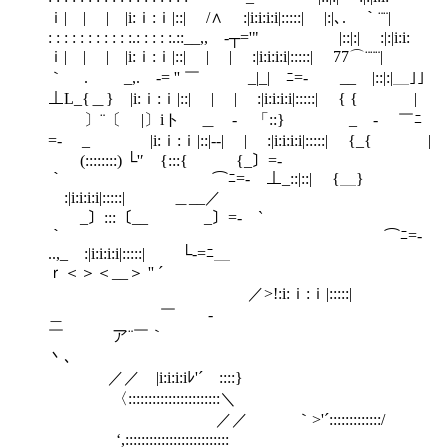
ｉ| | | |i:ｉ:ｉ|::| /∧ :|i:i:i:i|:::::| |:|､. ｀¨¨|
: : : : : : : : : : :.: : : : :.::__,, -┬='" |::|:| :|:|i:i:
ｉ| | | |i:ｉ:ｉ|::| | | :|i:i:i:i|:::::| 77⌒¨¨¨|
｀ . _,. -= '' ￣ _|_| ﾆ=- __ |::|:|＿｣」
⊥L_{＿} |i:ｉ:ｉ|::| | | :|i:i:i:i|:::::| { { |
〕¨〔 |〕iト ＿ - 「::} _ - ￣ﾆ
=- _ ￣|i:ｉ:ｉ|::|‐-| | :|i:i:i:i|:::::| {_{ |
(::::::::) └'′ {:::{ {_〕=-
｀ ⌒ﾆ=- ⊥_::|::| {＿}
￣:|i:i:i:i|:::::| ＿__／
_〕:::〔__ _〕=- `
｀ ⌒ﾆ=‐
..,_ :|i:i:i:i|:::::| └-=ﾆ＿
ｒ＜＞＜__＞ '' ´
／>!:i:ｉ:ｉ|:::::|
＿ ￣ -
￣ ア¨￣｀
丶､
／／ |i:i:i:iﾚ'´￣::::}
〈:::::::::::::::::::::::＼
／／ ｀>'´:::::::::::::/
‘,::::::::::::::::::::::::::