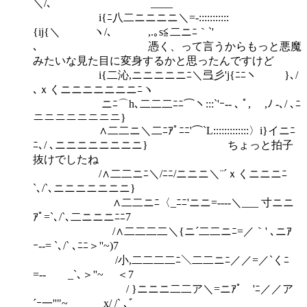
＼/､ ____
i{ﾆ八二ニニニニ＼=-:::::::::::
{ij{＼ ヽ/､ ,.｡s≦二ニﾆ｀`'
､ 憑く、って言うからもっと悪魔
みたいな見た目に変身するかと思ったんですけど
i{二沁,ニニニニニﾆ＼弖彡'j{ﾆﾆヽ }､/
､ｘくニニニニニニニﾆヽ
ニﾆ⌒h､二二二ﾆﾆ⌒ヽ:::`'ｰ‐‐ ､ ﾟ, ,ﾉ -､/ ､ﾆ
ニニニニニニニニ}
∧二二ニ＼二ﾆｱﾟﾆﾆ'⌒`L:::::::::::::〉i}イニﾆ
ﾆ､/ ､ニニニニニニニニ} ちょっと拍子
抜けでしたね
/∧二二ニﾆ＼/ﾆﾆ/ニニニ＼¨´ｘくニニニﾆ
`､/`､ニニニニニニニ}
∧二二ニﾆ〈_ﾆﾆ'ニニ=-‐‐-＼___ 寸ニニ
ｱﾟ=`､/`､二ニニニﾆﾆ7
/∧二二二二＼{ニ´二二ニﾆ=／｀' ､ニｱ
ｰ‐-= `､/` ､ﾆﾆ＞''~)7
/小,二二二二ﾆ＼二二ニﾆ／／=／`くﾆ
=‐- _`､＞''~ ＜7
/ }ニニニ二二ア＼=ニｱﾟ 'ﾆ／／ア
´ｰ一''"~ x/ /` ､ﾞ