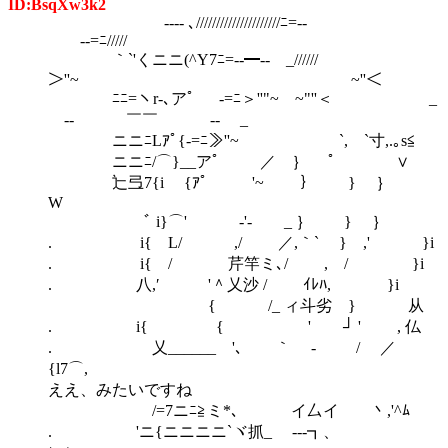
ID:BsqXw3k2
-‐‐- ､/////////////////////ﾆ=-‐
‐-=ﾆ/////
｀`'くニニ(^Y7ﾆ=-‐━‐- _//////
＞''~ ~''＜
ﾆﾆ=ヽr‐､アﾟ -=ﾆ＞''"~ ~"''＜ _
-‐ ￣￣ ‐- _
ニニﾆLｱﾟ{-=ﾆ≫''~ `, `寸,.｡s≦
ニニﾆ/⌒}__アﾟ ／ ｝ ﾟ ∨
辷弖7{i {ｱﾟ '~ ｝ } ｝
W
ﾞ i}⌒' ‐'- _ ｝ } ｝
. i{ L/ ,/ ／,｀` } ,' }i
. i{ / 芹竿ミ､/ , / }i
. 八,′ '＾乂沙 / ｲﾚﾊ, }i
{ /_ ィ斗劣 } 从
. i{ { ' ゞ┘ ' , 仏
. 乂______ '､ ｀ - / ／
{l7⌒
ええ、みたいですね
/=7ニﾆ≧ミ*､ イ厶イ 丶,'^ﾑ
. 'ニ{ニニニニ`ヾ抓_ -‐‐┓、