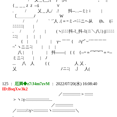
{＿＿_ｚｚ -‐≦ ∨
. / 乂＿人,/ .! 抖-‐…‐-ミ|:ｉ |
〔＿＿＿＿ﾉ W
/ / ｀¨´人 .{＝=ミ-=ﾆﾆニ=-从 i|h､ i|ﾆ
ﾆﾆﾆﾆﾆ| |
. / / | (ヽ|ﾆﾆﾆ抖-ﾐ_抖-ﾐ(ニ＼八ﾆ) j|ﾆﾆﾆﾆ
ﾆﾆ| | | |
{ | | | γ~ ￣￣ { //γ''ﾟ~´￣￣￣￣
~ﾟヽニニﾆ| | | |
八 | | | 抖-‐‐‐‐‐-| { { {-‐=＝冖冖冖＝=‐-
ミニﾆ| | | ﾉ
... 八 人 { ( 人 乂 .
乂 ﾉニﾆ| .丿 人(
125
：
厄満◆z7/J4m7zvM
：
2022/07/20(水) 16:08:40
ID:BsqXw3k2
／:::::::::::::::::＞::::::::
＞ヽ::γ‐::::::::::::::::::::::...
／:::::::::::::::::
／:::::::::/::γ>::::::::::::::ヽ::::::::::::::::::::::＼
.