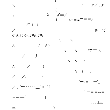
f
＼ / .,r'／ ,.,r'
{
， λ ,r'::::／
i r‐=＝≡二三三ﾊ
/´ﾞｉ〈
ノ さーて
そんじゃぼちぼち
', ヽ
∧ / | ﾊ }
ヽ ∨ /¨7¨￣ ∧
／. | 丿
ヽ ∨. /
∧ ／ {
∨ { i
／| ／. {
`ー-＝==一'_
／，’:::: : : : : : __ l＞｀l
｀ー＝＝-‐＝
＝--- ―´ |
, - |: : : :|三|
三| |-ヽ