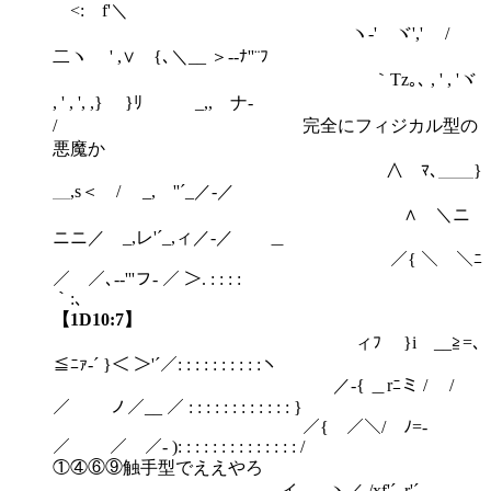
<: f'＼
ヽ-' ヾ',' /
二ヽ ' ,∨ {､＼__ ＞--ﾅ''¨ﾌ
｀Tz｡､ , ' , 'ヾ
, ' , ', ,} }ﾘ _,, ナ-
/ 完全にフィジカル型の
悪魔か
∧ ﾏ､＿＿}
＿,s＜ / _, ''´_／-／
∧ ＼ニ
ニニ／ _,レ'´_,ィ／-／ ＿
／{ ＼ ＼ﾆ
／ ／､--'''フ- ／ ＞. : : : :
｀:､
【1D10:7】
ィﾌ }i __≧=､
≦ﾆｧ-´ }＜ ＞'´／: : : : : : : : : :ヽ
／-{ ＿rﾆミ / /
／ ノ／__ ／ : : : : : : : : : : : : }
／{ ／＼/ ﾉ=-
／ ／ ／- ): : : : : : : : : : : : : : /
①④⑥⑨触手型でええやろ
_,イ _ヽ／ /xf'´ ,r'´