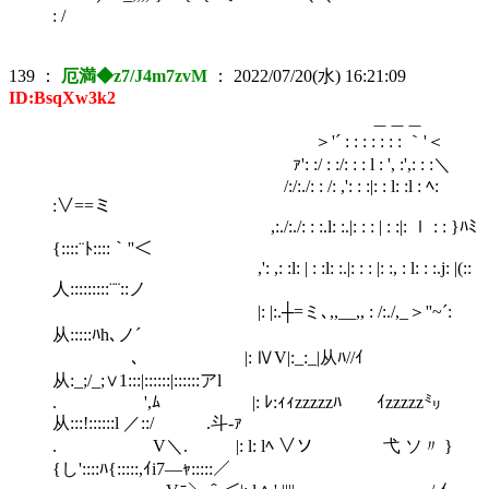
: /
139
：
厄満◆z7/J4m7zvM
：
2022/07/20(水) 16:21:09
ID:BsqXw3k2
＿＿＿
＞'´ : : : : : : : ｀'＜
ｧ': :/ : :/: : : l : ', :',: : :＼
/:/:./: : /: ,': : :|: : l: :l : ﾍ:
:∨==ミ
,:./:./: : :.l: :.|: : : | : :|: ｌ : : }ﾊﾐ
{::::¨ﾄ::::｀''＜
,': ,: :l: | : :l: :.|: : : |: :, : l: : :.j: |(::
人:::::::::¨¨::ノ
|: |:.┼=ミ､,,__,, : /:./,_＞''~´:
从:::::ﾊh､ノ´
､ |: ⅣV|:_:_|从ﾊ//ｲ
从:_;/_;∨1:::|::::::|::::::アl
. ',ﾑ |: ﾚ:ｨｨzzzzzﾊ ｲzzzzz㍉
从:::!::::::l ／::/ .斗‐ｧ
. V＼. |: l: lﾍ ∨ソ 弋 ソ〃 }
{し'::::ﾊ{:::::,ｲi7―ｬ:::::／