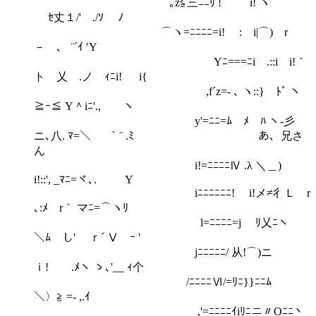
｡z≦三ﾆﾆﾘ ! i! ヽ｀¨´
ｾ丈１/' ./ｿ ﾉ
⌒ヽ=ﾆﾆﾆﾆ=i! : i|⌒) r
－ 、 ¨´ｲ ′Y
Yﾆ===ﾆi .::i i!｀
ト 乂 .ノ ｨﾆi! i{
,f´z=- ､ ヽ::} ﾄﾞ ヽ
≧ｰ≦ Y＾iﾆ'., ヽ
y'=ﾆﾆ=ﾑ ﾒ ﾊ ヽ-彡
ニ､八. ﾏ=＼ ｀¨ .ﾐ あ、兄さ
ん
i!=ﾆﾆﾆﾆⅣ .λ ＼＿)
i!::', _ﾏﾆ=ヾ､. Y
iﾆﾆﾆﾆﾆﾆ! i!メ≠彳Ｌ r
､:ﾒ r｀ マﾆ=⌒ヽﾘ
l=ﾆﾆﾆﾆ=j ﾘ乂ﾆヽ
＼ﾑ し' ｒ´ Ⅴ ｰ '
jﾆﾆﾆﾆﾆ/ 从!⌒)ニ
ｉ! .ﾒヽ ゝ､'__ ｨ个
/ﾆﾆﾆﾆⅥ/=ﾘﾆ}}ﾆﾆﾑ
＼〉≧ =- ,.ｲ
,'=ﾆﾆﾆﾆｲiﾘﾆニ〃Oﾆﾆ丶