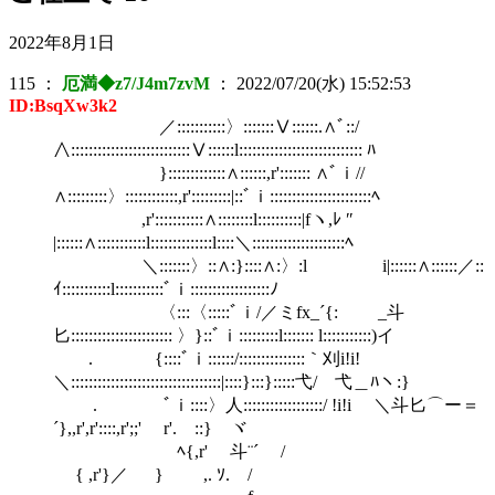
2022年8月1日
115
：
厄満◆z7/J4m7zvM
：
2022/07/20(水) 15:52:53
ID:BsqXw3k2
／:::::::::::〉:::::::Ⅴ::::::.∧ﾞ::/
∧:::::::::::::::::::::::::::Ⅴ::::::l:::::::::::::::::::::::::::: ﾊ
}:::::::::::::∧::::::,r'::::::: ∧ﾞｉ//
∧:::::::::〉::::::::::::,r':::::::::|::ﾞｉ:::::::::::::::::::::::ﾍ
,r':::::::::::∧::::::::l::::::::::|fヽ,ﾚ ″
|::::::∧:::::::::::l::::::::::::::l::::＼:::::::::::::::::::::ﾍ
＼:::::::〉::∧:}::::∧:〉:l i|::::::∧::::::／::
ｲ:::::::::::l:::::::::::ﾞｉ::::::::::::::::::ﾉ
〈:::〈:::::ﾞｉ/／ミfx_´{: _斗
匕::::::::::::::::::::::: 〉}::ﾞｉ:::::::::l::::::: l:::::::::::)イ
. {::::ﾞｉ::::::/:::::::::::::::｀刈i!i!
＼::::::::::::::::::::::::::::::::::|::::}:::}:::::弋/ 弋＿ﾊヽ:}
. ﾞｉ::::〉人::::::::::::::::::/ !i!i ＼斗匕⌒ー＝
´},,r',r'::::,r';;' r'. ::} ヾ
ﾍ{,r' 斗¨´ /
{ ,r'}／ } ,. ｿ. /