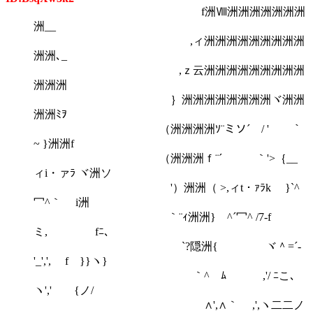
f洲Ⅷ洲洲洲洲洲洲洲
洲__
,ィ洲洲洲洲洲洲洲洲洲
洲洲､_
,ｚ云洲洲洲洲洲洲洲洲洲
洲洲洲
｝洲洲洲洲洲洲洲洲ヾ洲洲
洲洲ﾐｦ
（洲洲洲洲ｿ¨ミソ´ / ' ｀
~ }洲洲f
（洲洲洲ｆ¨´ ｀'>｛__
ィi・ァﾗ ヾ洲ソ
'）洲洲（ >,ィt・ｧﾗk }`^
冖^｀ i洲
｀¨ｨ洲洲} ^´冖^ /7-f
ミ, fﾆ､
`?隠洲{ ヾ＾=´-
'_',', f }}ヽ}
｀^ゝﾑ ,'/ ﾆこ､
ヽ',' {ノ/
∧',∧｀ ,',ヽ二二ノ