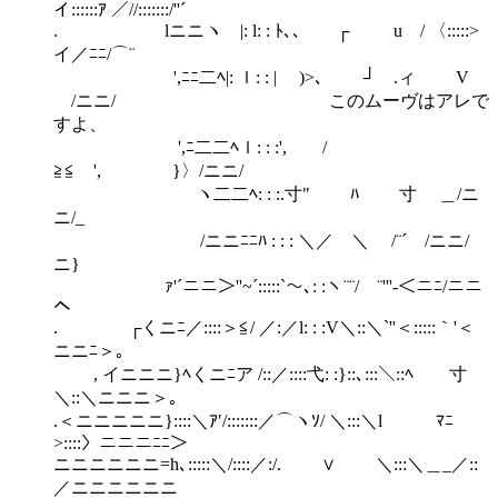
イ::::::ｱ ／//:::::::/''´
. lニニヽ |: l: : ﾄ､､ ┌ u / 〈:::::>
イ／ﾆﾆ/⌒¨
',ﾆﾆ二ﾍ|: ｌ: : | )>､ ┘ .ィ V
/ニニ/ このムーヴはアレで
すよ、
',ﾆ二二ﾍｌ: : :', /
≧≦ ', }〉/ニニ/
ヽ二二ﾍ: : :.寸" ﾊ 寸 ＿/ニ
ニ/_
/ニニﾆﾆﾊ : : : ＼／ ＼ /¨´ /ニニ/
ニ}
ｧ'´ニニ＞''~´:::::`～､: :ヽ¨¨/￣¨'''‐＜ニﾆ/ニニ
ヘ
. ┌くニﾆ／::::＞≦/ ／:／l: : :V＼::＼`''＜:::::｀'＜
ニニﾆ＞｡
, イニニニ}ﾍくニﾆア /::／::::弋: :}::､:::＼::ﾍ 寸
＼::＼ニニニ＞｡
.＜ニニニニニ}::::＼ｱ′/:::::::／⌒ヽｿ/ ＼:::＼l ﾏﾆ
>::::〉ニニニﾆﾆ＞
ニニニニニニ=h､:::::＼/::::／:/. ∨ ＼:::＼＿_／::
／ニニニニニニ