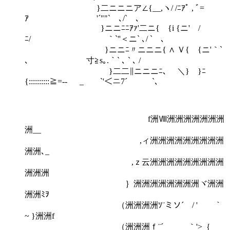
}二ニニニア∠{__,ヽ/ /ﾆｱﾟ , ﾞ=
ｱ '´""` ､/` ､
}ニニﾆﾆｱｧ'二ニ{ {i {ニ' /
ﾆ/ ｀`''＜ニ` ､/ ` ､
}ニニﾆ〃ニニニ{ ∧ Ｖ{ {ニ'｀`
､ 寸≧s｡.｀` ､ ` ､ /
}二二∥ニニニﾆ､ ＼} }ﾆ
{::::::::::≧=‐- _ `'＜ニ7´ `､
f洲Ⅷ洲洲洲洲洲洲洲
洲__
,ィ洲洲洲洲洲洲洲洲洲
洲洲､_
,ｚ云洲洲洲洲洲洲洲洲洲
洲洲洲
｝洲洲洲洲洲洲洲洲ヾ洲洲
洲洲ﾐｦ
（洲洲洲洲ｿ¨ミソ´ / ' ｀
~ }洲洲f
（洲洲洲ｆ¨´ ｀'>｛__