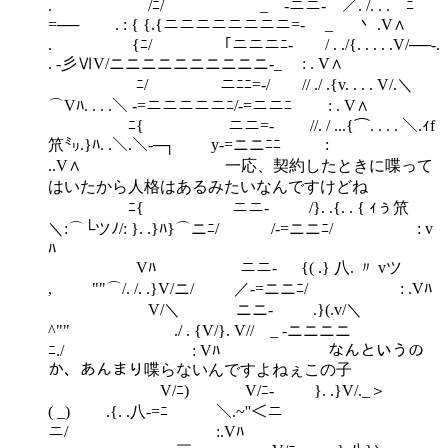
. /ﾆ/ _ -ニニ- ／. /. . .￣ﾆ
=── . : { {.{ニニニニニニニニ=- _ 丶 .V∧
. {ﾆ/ 「ニニニﾆ- / . ./{. . . . .V/──-.
. -彡ⅥV/ニニニニニニニニニニ-_ : . V∧
ﾆ/ ニﾆﾆ=-/ // ./ .{v. . . . V/.＼
⌒Vﾊ. . . .＼ -=ニニニニニﾆ/-=ニニﾆ : . V∧
ﾆ{ ニニ=- //. / ...{⌒. . . . ＼.ｨf
笊㍉.}ﾊ. .＼.＼-─┐￣￣ y-=ニニﾆﾆ :
..V∧ 一応、契約したときに喋って
はいたから人格はあるみたいなんですけどね
ﾆ{ ニニ- /}. .{. . { ｨぅ笊
＼:⌒└ツﾉ/: }. .}ﾊ}⌒ニﾆ/ /-=ニニﾆ/ : v
ﾊ
Vﾊ ニニ- {( .} 八. 〃 vツ
, ""⌒/. /. .}V/ニ/ ／-=ニニﾆ/ : .Vﾊ
V/＼ ニニ- .}(.v/＼
^"" ./ . {V/}. V// _ -ニニニニ
ﾆ./ : Vﾊ なんというの
か、あんまり喋らないんですよねぇこの子
V/ﾆ) V/ﾆ- }. .}V/._＞
( _) .{. .八-=ﾆ￣￣ ＼.~''＜ニ
ニ/ :.Vﾊ