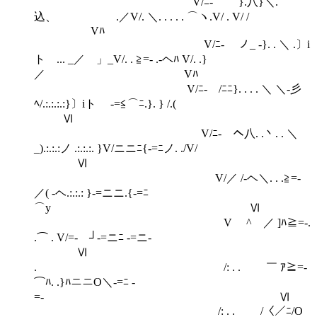
￣ V/ﾆ- }.八}＼.
込、 .／V/. ＼. . . . . ⌒ヽ.V/ . V/ /
Vﾊ
V/ﾆ- ノ_ -}. . ＼ .〕i
ト ... _／ 」_V/. . ≧=- .-ヘﾊ V/. .}
／ Vﾊ
V/ﾆ- /ﾆﾆ}. . . . ＼ ＼-彡
ﾍ/.:.:.:.:}〕iト -=≦⌒ﾆ.}. } /.(
Ⅵ
V/ﾆ- ヘ八. .丶. . ＼
_).:.:.:ノ .:.:.:. }V/ニニﾆ{-=ﾆノ. ./V/
Ⅵ
V/／ /-ヘ＼. . .≧=-
／( -ヘ.:.:.: }-=ニニ.{-=ﾆ
⌒y Ⅵ
V ^ ／ ]ﾊ≧=-.
.⌒ . V/=- ┘-=ニﾆ -=ニ-
Ⅵ
. /: . . ￣ ｱ≧=-
⌒ﾊ. .}ﾊニニO＼-=ﾆ -
=- Ⅵ
/: . . /〈／ﾆ/O