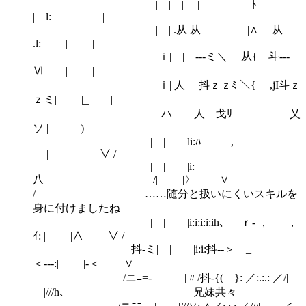
| | | | ﾄ
| l: | |
| | .从 从 |∧ 从
.l: | |
ｉ| | ‐‐-ミ＼ 从{ 斗-‐‐
Ⅵ | |
ｉ| 人 抖ｚｚﾐ ＼{ ,jI斗ｚ
ｚミ| |_ |
ハ 人 戈ﾘ 乂
ソ | |_)
| | li:ﾊ ,
| | ∨ /
| | |i:
八 /| |〉 ∨
/ ……随分と扱いにくいスキルを
身に付けましたね
| | |i:i:i:i:ih､ ｒ‐ ， ,
ｲ: | |∧ ∨ /
抖-ミ| | |i:i:抖-‐＞ _
＜-‐‐:| |‐＜ ∨
/ニﾆ=- |〃/抖-{( }: ／:.:.: ／/|
|///h､ 兄妹共々