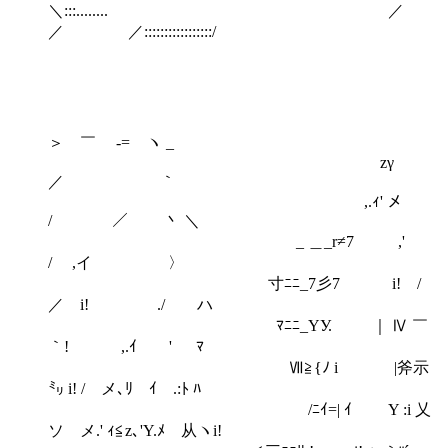
＼:::........ ／
／ ／:::::::::::::::::/
＞ ￣ -= ヽ _
zγ
／ ｀
,.ｨ' メ
/ ／ 丶 ＼
_ ＿_r≠7 ,'
/ ,イ 〉
寸ﾆﾆ_7彡7 i! /
／ i! ./ ハ
ﾏﾆﾆ_YУ. ｜ Ⅳ ￣
｀! ,.ｲ ' ﾏ
Ⅶ≧{ﾉ i |斧示
㍉ i! / メ､ﾘ ｲ .:ﾄ ﾊ
/ﾆｲ=| ｲ Y :i 乂
ソ メ.' ｨ≦z､'Y.ﾒ 从ヽi!