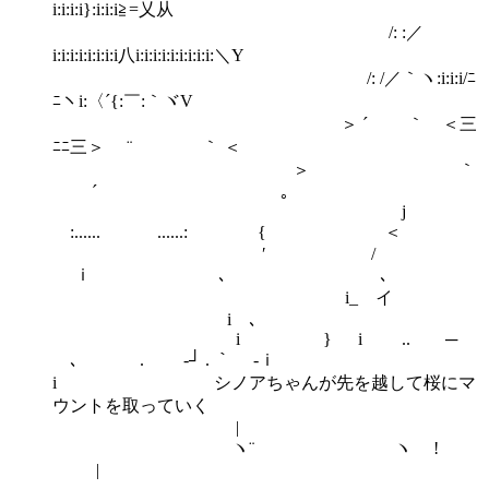
i:i:i:i}:i:i:i≧=乂从
/: :／
i:i:i:i:i:i:i:i八i:i:i:i:i:i:i:i:i:＼Y
/: /／｀ヽ:i:i:i/ﾆ
ﾆヽi:〈´{:￣:｀ヾV
＞ ´ ｀ ＜三
ﾆﾆ三＞ ¨ ｀ ＜
＞ ｀
´ ｡
j
:...... ......: { ＜
′ /
ｉ ､ ､
i_ イ
i ､
i } i .. ─
､ . ‐┘ . ｀ -ｉ
i シノアちゃんが先を越して桜にマ
ウントを取っていく
|
ゝ ヽ¨ ヽ !
|