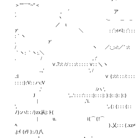
＞''"¨¨¨"~''＜
. , ´ ア
´ 丶 ._ ＿ _
／ ι
ｧ' ＼ : :´:ｨ≠ﾐ: :´: : :
:｀ヽ
. ｧ′
/ ヽ ／:_:-/:／´ :/:
｀ヽ: ｀ヽ:.＼
. / , :′
∨.7:/: /:/ : : :/: : : : : ∨: : ＼ヽ
..,′ ', /
.:l ∨ {:/:/: : : /: : : :
: : : :}:V: : ハ:V
,' /ハ ',
J ',..′: : : :′: : : :}: : : |: }:}: :}: }:}
| ,′i.
', ',.{: {: : : {: :
ﾉ}:ハ!: : /}zx从|: ﾄ{
| u. i{⌒{!⌒
ﾍ }.乂: : : {.xz≠
.j:ｲ {rﾘ }:./}八