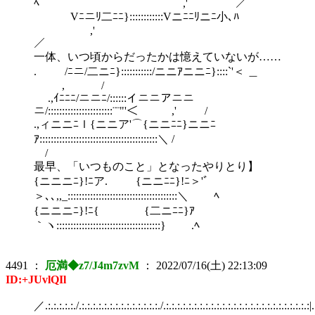
ﾍ ,' ／
Vﾆニﾘ二ﾆﾆ}::::::::::::Vニﾆﾆﾘニﾆ小､ﾊ
,'
一体、いつ頃からだったかは憶えていないが……
. /ﾆニ/二ニﾆ}:::::::::::/ニニｱニニﾆ}::::`'＜ ＿
, /
.,ｲﾆﾆﾆ/ニニﾆ/::::::イニニアニニ
ニ/:::::::::::::::::::::::¨¨"'＜ ,' /
.,ィニニﾆｌ{ニニア'⌒{ニニﾆﾆ}ニニﾆ
ｱ::::::::::::::::::::::::::::::::::::::::::＼ /
最早、「いつものこと」となったやりとり】
{ニニニﾆ}!ﾆア. {ニニﾆﾆ}!ﾆ＞'ﾞ
＞､､,,_:::::::::::::::::::::::::::::::::::::::＼ ﾍ
{ニニニﾆ}!ﾆ{ {二ニﾆﾆ}ｱ
｀ヽ:::::::::::::::::::::::::::::::::::::} .ﾍ
4491
：
厄満◆z7/J4m7zvM
：
2022/07/16(土) 22:13:09
ID:+JUvlQIl
／.:.:.:.:.:./.:.:.:.:.:.:.:.:.:.:.:.:.:.:./.:.:.:.:.:.:.:.:.:.:.:.:.:.:.:.:.:.:.:.:.:.:.:.:.:.: