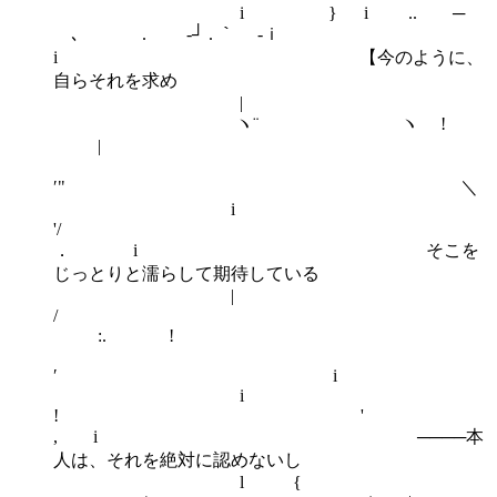
i } i .. ─
､ . ‐┘ . ｀ -ｉ
i 【今のように、
自らそれを求め
|
ゝ ヽ¨ ヽ !
|
′" ＼
i
'/
． i そこを
じっとりと濡らして期待している
|
/
:. !
′ i
i
! 
, i ────本
人は、それを絶対に認めないし
l {