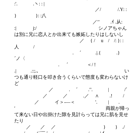
:'. .ヽ: : |
／/ /.Y: :
} }: :八
／′′ .ｲ .从:
:| j:/ シノアちゃん
は別に兄に恋人とか出来ても嫉妬したりはしないし
／ { / u / /: }: :
人 /
. ´ .|.{ .}
´ノ〈
. ´ ＜/ !
.| .::;.､ い
つも通り軽口を叩き合うくらいで態度も変わらないけ
ど
／ . ´ .′'. | /´
／ ／ .／ ∧ .! /
／ イ＞-―＜ '. | .
′ 両親が帰っ
て来ない日や出掛けた隙を見計らっては兄に肌を見せ
たり
／ ／ ／ } } ./