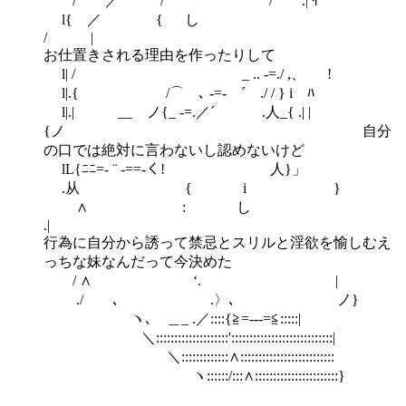
/ ／´￣ ′ / / .| ｲ
l{ ／ { し
/ |
お仕置きされる理由を作ったりして
l| / ゝ _ .. -=./ ,、 !
l|.{ /⌒ゝ､ -=- ´ ./ / } i ﾊ
l|.| __ ノ{_ -=.／´ .人_{ .| |
{ノ 自分
の口では絶対に言わないし認めないけど
lL{ﾆﾆ=- ¨ -==-く! 人}」
.从 { i }
∧ : し
.|
行為に自分から誘って禁忌とスリルと淫欲を愉しむえ
っちな妹なんだって今決めた
/ ∧ ‘. |
./ ､ .〉､ ノ}
ヽ､ ＿_ .／::::{≧=---=≦:::::|
＼::::::::::::::::::::'::::::::::::::::::::::::::::|
＼:::::::::::::∧::::::::::::::::::::::::::
ヽ::::::/:::∧:::::::::::::::::::::::}