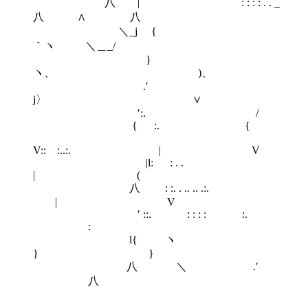
八 | : : : : . . _
八 ∧ 八
＼_j {
｀ヽ ＼＿_/
}
ヽ、 )、
.′
j〉 ∨
′:. /
{ :. {
V:: :..:. | V
|l: : . .
| (
八 : :. . .. .. .:.
| V
′ ::. : : : : :.
:
l{ ヽ
} }
八 ＼ .′
八