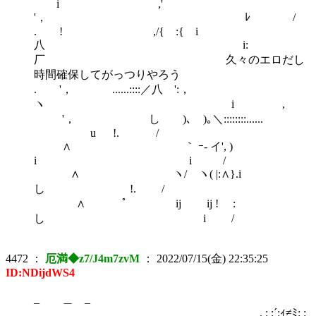
i ,'
'， ﾚ /
. ! ,/{ :{ i
八 i:
厂 久々のエロだし
時間確保してがっつりやろう
. '， ......::::／八 ':，
ヽ i ,
'， しゝ )､ )｡＼::::::::......
u !. /
∧ ｀ ｰ‐ イ', )
i i /
∧ ヽ/ ヽ( |:∧}.i
し !. /
∧ ﾟ ij ij ! :
し i /
4472
：
厄満◆z7/J4m7zvM
：
2022/07/15(金) 22:35:25
ID:NDijdWS4
_ ＿ _
. : :´:ｨ≠ﾐ: :