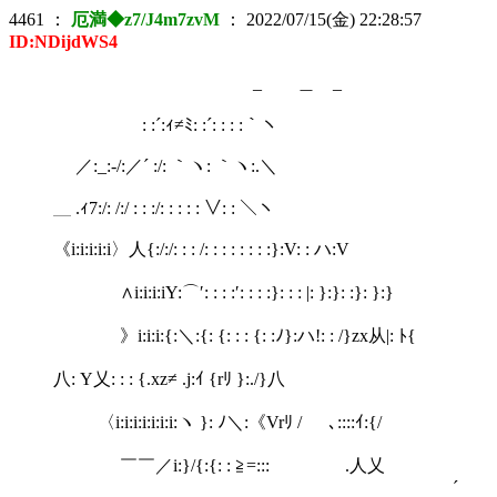
4461
：
厄満◆z7/J4m7zvM
：
2022/07/15(金) 22:28:57
ID:NDijdWS4
_ ＿ _
: :´:ｨ≠ﾐ: :´: : : :｀ヽ
／:_:-/:／´ :/: ｀ヽ: ｀ヽ:.＼
＿ .ｨ7:/: /:/ : : :/: : : : : ∨: : ＼ヽ
《i:i:i:i:i〉人{:/:/: : : /: : : : : : : :}:V: : ハ:V
∧i:i:i:iY:⌒′: : : :′: : : :}: : : |: }:}: :}: }:}
》i:i:i:{:＼:{: {: : : {: :ﾉ}:ハ!: : /}zx从|: ﾄ{
/i:i:
八: Y乂: : : {.xz≠ .j:ｲ {rﾘ }:./}八
〈i:i:i:i:i:i:i:ヽ }: ﾉ＼:《Vrﾘ / ､::::ｲ:{/
￣￣／i:}/{:{: : ≧=::: .人乂
´