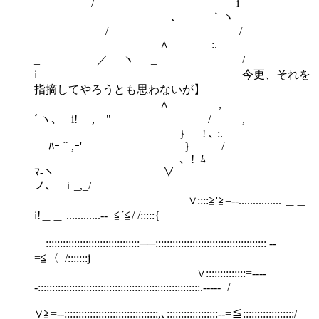
/ i |
､ ｀ヽ
/ /
∧ :.
_ ／ ヽ _ /
i 今更、それを
指摘してやろうとも思わないが】
∧ ，
ﾞヽ､ i! , " / ,
} ! ､ :.
ﾊｰ＾,ｰ' } /
､_!_ﾑ
ﾏ-ヽ ∨ _
ノ､ ｉ_,_/
∨::::≧'≧=‐-............... ＿＿
i!＿＿ ............-‐=≦´≦/ /:::::{
ゞ:::::::::::::::::::::::::::::::::──::::::::::::::::::::::::::::::::::::::: -‐
=≦〈_/:::::::j
∨::::::::::::::=‐---
-:::::::::::::::::::::::::::::::::::::::::::::::::::::::::.----‐=/
∨≧=‐-:::::::::::::::::::::::::::::::::,､::::::::::::::::::-‐=≦::::::::::::::::::/