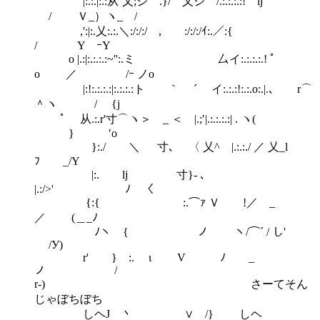
|:.:.|:.:从`乂;シ .}/ 乂シ /.:.:.:.:! ij
/ Ｖ_）ヽ_ /
,':|:.乂:.:.＼:/:/:/ , :/:/:/ｲ:.／:{
/ Y ｰY
o |.:|:.:.:.:~'':.ミ 厶イ:.:.:.:.! ﾟ
o ／ /ｰ ノo
|:!:.:.:.:|:.:.:.:ト ｀ ´ イ:.:.:!:.:.o:.|.､ r⌒
＾ヽ / {j
ﾟ 从.:.r'寸⌒ヽ＞ _ ＜ |.;′|.:.:.:.:| . ヽ(
} ′o
}:./ ＼ 寸､ 〈 乂^ |.:.:./ ／ 乂_l
ﾌ _/Y
|:. lj 寸}‐ 、
|.:/>' ﾉ 〈
{:{ :.⌒ｧ Ｖ !／ _
／ (＿_ﾉ
ﾉヽ { ノ ヽ/⌒´ / し'
/У)
r' } :. ι V ﾉ _
ノ /
r‐) さーてそん
じゃぼちぼち
しヘJ 丶 ∨ /} しヘ