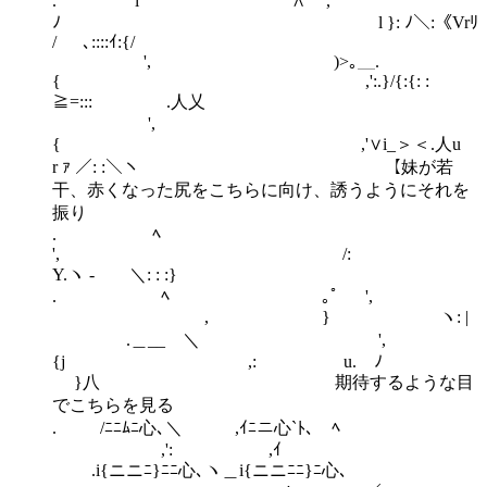
. l ∧ ',
ﾉ l }: ﾉ＼:《Vrﾘ
/ ､::::ｲ:{/
', )>｡＿.
{ ,':.}/{:{: :
≧=::: .人乂
',
{ ,'∨i_＞＜.人u
r ｧ ／: :＼ヽ 【妹が若
干、赤くなった尻をこちらに向け、誘うようにそれを
振り
. ﾍ
', /:
Y.ヽ - ＼: : :}
. ﾍ ｡ﾟ ',
, } ヽ: |
.＿__ ＼ ',
{j ,: u. ﾉ
}八 期待するような目
でこちらを見る
. /ﾆﾆﾑﾆ心､＼ ,ｲﾆニ心`ﾄ､ ﾍ
,': ,ｲ
.i{ニニﾆ}ﾆﾆ心､ヽ＿i{ニニﾆﾆ}ﾆ心､