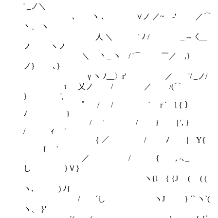
' _ノ＼
､ ヽ ､ ∨ノ ／~ゝ‐' ／⌒
丶、 ヽ
人 ＼ ' ﾉ / _ -‐〈__
ノ ヽノ
＼ 丶_ ヽ / '⌒ ￣／ ,}
ノ} ､}
γ ヽ ﾉ__〉r' ／ '/ _ノ/
ι 乂ノ / ／ /(⌒
} ',
ﾟ / / ´ r ´ l { 〕
ﾉ }
/ ' / } | ', }
/ ｨ ′
{ ／ / ﾉ | Y{
{ '
／ / { , ‐､_
し }Ｖ}
ヽ{l { {J ( ( (
ヽ､ ) ﾉ{
/ ´し ヽJ } ´` ヽ`(
ヽ、 }'