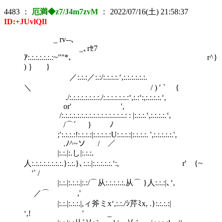
4483
：
厄満◆z7/J4m7zvM
：
2022/07/16(土) 21:58:37
ID:+JUvlQIl
_ rv‐-､
_､rｾ7
ｱ:.:.:.:.:.:.:~"''*､ r^}
) ｝ }
／:.:.:／:.:/:.:.:.:.‘,:.:.:.:.:.:.
＼ / ) ′ ` {
./:.:.:.:.:.:.:.:./:.:.:.:.:.:.:‘,:.:‘:,:.:.:.:.‘,
or' ',
/:.:.:.:.:.:.:.:.:.:.:.:.:.:.:.:.: : |:.:.:.‘,:.:.:.:.‘,
/⌒´ } ﾉ
;′:.:.:.:!:.:.:.:|:.:.:.:.:U:.:.:.:|:.:.:.:. ',:.:.:.:.:.',
.ﾉ^~ソ / ／
|:.:.|:.し|:.:.:.
人:.:.:.:.:.:.:.:.}:.:.}､:.:.|:.:.:.:.:.‘:, r' {~
'´ /
|:.:.|:.:.:.|:.:/⌒从:.:.:.:.:.从⌒ }人:.:.:|､‘,
／⌒ ,'
|:.:.|:.:.:.|,ィ斧ミx‘,:.:./ｼ芹ﾐx, .}:.:.:.:|
‘,! ' _