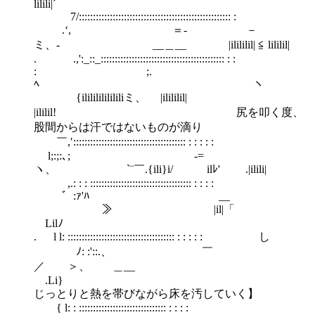
lilili|´
7/:::::::::::::::::::::::::::::::::::::::::::::::::::::: :
.‘, ＝- －
ミ、- __＿__ |ilililil| ≦ lililil|
. .,':_::_:::::::::::::::::::::::::::::::::::::::::::: : :
: ;.
ﾍ ヽ
{ilililililililiミ、 |ilililil|
|ililil! 尻を叩く度、
股間からは汗ではないものが滴り
￣,′:::::::::::::::::::::::::::::::::::::::: : : : : :
l;:;:､; -=
ヽ、 `¨￣.{ili}i/ ゞilﾚ' .|ilili|
,.: : : :::::::::::::::::::::::::::::::::::: : : : :
゛:ｧ'ﾊ __
≫ |il|「
Lilﾉ
. l l: :::::::::::::::::::::::::::::::::::::: : : : : : し
ﾉ: :'::.、 ￣
／ ＞、 ＿__
.Li
じっとりと熱を帯びながら床を汚していく】
{ l: : ::::::::::::::::::::::::::::::: : : : :