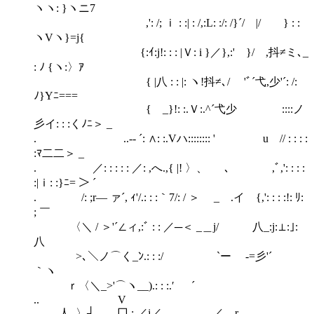
ヽヽ: }ヽニ7
,': /; ｉ : :| : /,:L: :/: /}´/ |/ ゝ} : :
ヽVヽ}=j{
{:ｲ:j!: : : |Ｖ: i }／},:' }/ ,抖≠ミ､_
: ﾉ {ヽ:〉ｱ
{ |八 : : |: ヽ!抖≠､/ 'ﾞ´弋,少'´: /:
ﾉ}Yﾆ===
{ _}!: :.Ｖ:.^´弋少 ::::ノ
彡イ: : :くﾉﾆ＞ _
. ..-‐ ´: ∧: :.Vハ:::::::: ' u // : : : :
:ﾏ二二＞ _
. ／: : : : : ／: ,へ.,{ |! 〉、 ､ ,ﾞ,': : : :
:|ｉ: :}ﾆ= ＞ ´
. /: ;r― ァ´, ｨ'/.: : :｀7/: / ＞ _ .イ {,': : : :!: ﾘ:
; ￣
〈＼ / ＞'´∠ィ,:ﾞ : : ／─＜ _＿j/ 八_:j:⊥:｣:
八
>､＼ノ⌒く_ﾝ.: : :/ `ー -=彡'´
｀ヽ
ｒ〈＼_>'⌒ヽ__).: : :.′ ´
.. V
人_〉┘ _冂.: ／j／ ／ r― ､