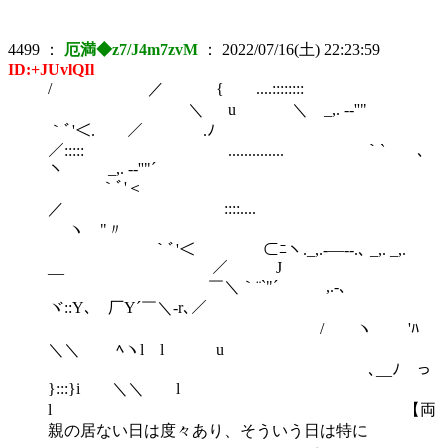
4499
：
厄満◆z7/J4m7zvM
：
2022/07/16(土) 22:23:59
ID:+JUvlQIl
/ ／ { ....::::::::
＼ u ＼ _,. -‐''"
｀ﾞ'＜. ／ .ﾉ
／::::: .............. ｀` ､
ヽ _,. -‐''"´
｀ﾞ'＜
／ ::::....
ヽ "〃
｀ﾞ'＜ ⊂ﾆヽ._,.-―‐-.､ _,. _,.
__ ／ J
￣＼｀¨`"´ ,.-､
ヾ::Y､ 厂Y´￣＼-r､／
/ ヽ 'ﾊ
＼＼ ﾍヽl l u
､__ﾉ っ
}:::}i ＼＼ l
l 【両
親の居ない日は度々あり、そういう日は特に