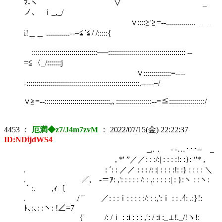
ﾏ-ヽ ∨ _
ノ､ ｉ_,_/
∨::::≧'≧=‐-............... ＿＿
i!＿＿ ............-‐=≦´≦/ /:::::{
ゞ:::::::::::::::::::::::::::::::::──::::::::::::::::::::::::::::::::::::::: -‐
=≦〈_/:::::::j
∨::::::::::::::=‐---
-:::::::::::::::::::::::::::::::::::::::::::::::::::::::::.----‐=/
∨≧=‐-:::::::::::::::::::::::::::::::::,､::::::::::::::::::-‐=≦::::::::::::::::::/
4453
：
厄満◆z7/J4m7zvM
：
2022/07/15(金) 22:22:37
ID:NDijdWS4
_,.． - ‐…･･･‐- _
, *' ”／／: : :/:| : : : :!: :}: ‘'* ,
. : ´: : ／／ : : : /: :| : : : :!: :} : : : : ＼
. ／, -＝ｱ: ,': : : : : /: : ,: : : : :| : }:ヽ : :ヽ:
｀:. ,ｨ〔
. / '´ ／: : :ｉ: : : : :/: : :,':ｉ : : .ｲ: .:}!:
ﾄ､:､: :ヽ: !∠=7
{' /: /ｉ : :i : : : ,′: / :i :_⊥!._/!ヽ!: