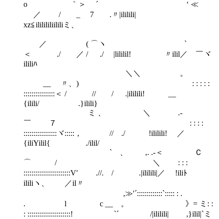
o ｀＞ ´ ‘ ≪
／ / _ 7 .〃|ililili|
xz≦ililililiililiミ、
ゝ ／ ( ⌒ヽ `
＜ ./ ／ / ./ |lililil! 〃ilil／ ￣ヾ
ililiﾊ
＼＼ 。
__ 〃、) : : : : :
::::::::::::::::＜ / // / .|ililili! __
{ilili/ .}ilili}
ミ 、 ＼ .-
￣ ７ : : : :
:::::::::::::::::ヾ:::::， // ./ !ililili! ／
{iliYilil{ ./ilil/
` 、 ,. .-＜ Ｃ
⌒ / ＼ : : :
::::::::::::::::::::::::V′ .//. / .|ililili|／ !iliﾄ
ililiヽ、 ／il〃
,≫'´:::::::::::::`::::: : .
. l c __ 。 》= ミ: :
: ::::::::::::::::::::::! `´ /|ililili| ,}ilil|`ミ