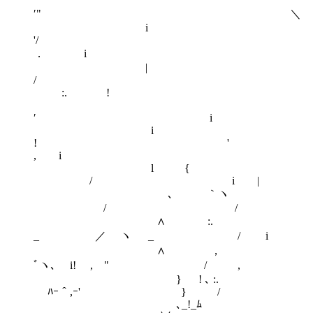
′" ＼
i
'/
． i
|
/
:. !
′ i
i
! 
, i
l {
/ i |
､ ｀ヽ
/ /
∧ :.
_ ／ ヽ _ / i
∧ ，
ﾞヽ､ i! , " / ,
} ! ､ :.
ﾊｰ＾,ｰ' } /
､_!_ﾑ