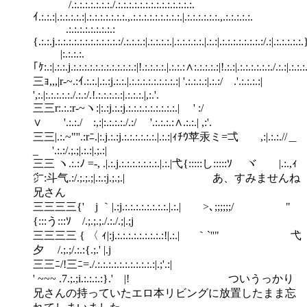
/.:.:.:.:.:.:.:./.:.:.:.:.:.:.:.:.:.:.:.:.:.:.
ｲ.:.:.:|.:.:.:.:.:|.:.:.:.:.:.:.:.,.:.:.:.:.:.:.:.:.:.|.:.:.:.:.:.:.,.:.:.:.:.:.
.:.:.:.:.:.:.:.:.:
{.:.:.j.:.:.:.:.:.:.:.:.:.:.:.:/.:.:.:.:|.:.:.:.:.|.:.:.:.:.:.|.:.:|.:.:.:.:.:.:.:.:/.:|.:.:.:.:.:.
|:.:.:.:.
｢ｹ:.:|.:.:.j.:.:.:.:.:.:.:.:.:.:.:.:|!.:.:.:.:.|.:.:.:∧:.:.:.:.:|!.:.:|.:.:.:.:.:.:./.:.:|.:.:.:.
三ｮ,,,|r‐~.:ｲ.:.:.|.:.:j.:.:.|.:.:.:.:.:.:.:.:.:| '.:.:.:.:|.:.:/ .'.:.:.:.:|
',:.|:.:.:.:.:./.:.:/.!.:.:.:.:.:|.:.:.:.|,:.'.
三三r:.:.:r‐~ヽ:|:.:j.:.:j.:.:.:.:.:.:.:.:.:.| ' :/
∨ '.:.:./ :,:|:.:.:.:./.:/ '.:.:.:.:∧.:.:.| ,:'.
三三|.:.~"''.:rﾆ.|:.j.:.:j.:.:.:.:.:.:.|.:.:|ｨﾁｳ苹汞ミ=弌 ,:|.:.:.//＿
_ '.:.:/.;.;|.:.:|.;.:|
三三 ヽ.:.:ﾉ =‐, .|.:.j.:.:.:.:.:.:.:.|.:.|弋{:::::し:::::ｿ ヾ |.:.,ｨ
㌻:斗气.:/.;.;.;|.:.:j.;.;.| あ、すみませんね
兄さん
三三三三{' j ｀|.:j.:.:.:.:.:.:.:.:.|.:.| >､;;;;;;/ "
{:::う:::ｿ /.;.;.;./.:./.;|.;j
三三三三 { 〈 ｨ|:j.:.:.:.:.:.:.:.:.:!|.:.| ｀`''" 弋
夕 /.;.;/.:.:{.;.' |.j
三三ﾆ/!三ﾆ=./.:.:.:.:.:.:.:.:.:.:.:|.;'.:|
' ~~~ .7.;.;i.:.:.:.:}.' |! ついうっかり
兄さんの持っていたエロ本リビングに放置したまま忘