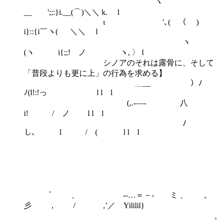
ヽ
__ ';;:}i.__(⌒)＼＼ k. l
ι '､( （ )
i}::{i￣ヽ( ＼＼ l
ヽ
(ヽ i{;;! ノ ヽ, 〉 l
シノアのそれは露骨に、そして
「普段よりも更に上」の行為を求める】
＿__ ）ﾉ
ﾉ(l!:!っ l l l
(,.-―‐ 八
i! / ノ l l l
ﾉ
し､ l / ( l l l
゜ 、 -‐…＝－- ミ 、 。
彡 , / ,’／ Yililil}