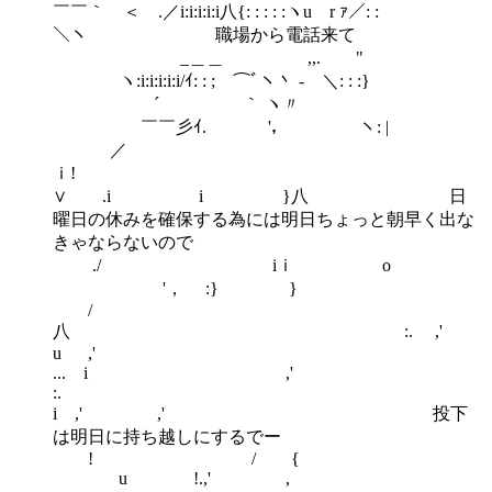
￣￣｀ ＜ .／i:i:i:i:i八{: : : : :ヽu r ｧ／: :
＼ヽ 職場から電話来て
_＿＿ ,,. "
ヽ:i:i:i:i:i/ｲ: : ; ⌒ﾞヽ丶 - ＼: : :}
´ ｀ ヽ〃
￣￣彡ｲ. '， ヽ: |
／
ｉ!
∨ .i i }八 日
曜日の休みを確保する為には明日ちょっと朝早く出な
きゃならないので
./ iｉ o
'， :} }
/
八 :. ,'
u ,'
... i ,'
:.
i ,' ,' 投下
は明日に持ち越しにするでー
! / {
u !.,' ,