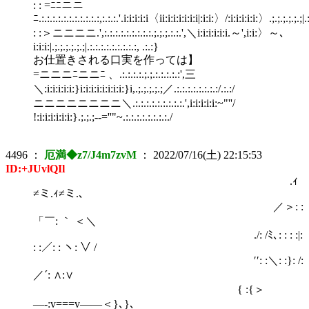
: : =ﾆﾆニニ
ﾆ.:.:.:.:.:.:.:.:.:.:.:,:.:.:.'.i:i:i:i:i〈ii:i:i:i:i:i:i|:i:i:〉/:i:i:i:i:i:〉.;.;.;.;.;.;|.:.
: :＞ニニニニ.',:.:.:.:.:.:.:.:.:.;.;.;.:.:.',＼i:i:i:i:i:i.～',i:i:〉～､
i:i:i:|.;.;.;.;.;.;|.:.:.:.:.:.:.:.:.:, .:.:}
お仕置きされる口実を作っては】
=ニニニﾆニニﾆ 、.:.:.:.:.;.;.:.:.:.:.:',三
＼:i:i:i:i:i:}i:i:i:i:i:i:i:i:}i,.;.;.;.;.;／.:.:.:.:.:.:.:.:/.:.:/
ニニニニニニニニ＼.:.:.:.:.:.:.:.:.:.',i:i:i:i:i:~"''/
!:i:i:i:i:i:i:}.;.;.;-‐=''"~.:.:.:.:.:.:.:.:./
4496
：
厄満◆z7/J4m7zvM
：
2022/07/16(土) 22:15:53
ID:+JUvlQIl
.ｨ
≠ミ.ｨ≠ミ.､
／＞: :
「￣: ｀ ＜＼
./: /ﾐ､: : : :|:
: :／: : ヽ: ∨ /
′′: :＼: :}: /:
／´: ∧:∨
{ :{＞
―‐:v===v――＜}､}、