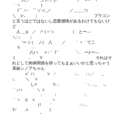
｀ヽ }
f⌒ヽｰ ⌒ソ /:/_／ ／＿＿_つ
＼ )>､ | ブラコン
と言うほどではないし恋愛感情があるわけでもないけ
ど
人 ＿)) ／ /^ {ｒ'::: （ とー―
＼: :: |
`ーＪ ( ノ{ 八 ／ ｀ヽ｀て二
V :
八)ヽ ∨ /｀７´ `: . ー≧ー―
く ､ V それはそ
れとして肉体関係を持ってもまぁいいかと思っちゃう
系妹シノアちゃん
oﾟ ハ ∨ / :..、 : :...ｰ _
::. ＼ ∨
しﾊ V. : ｀: . . ._ :..
｀:.ハ ＼ ∨
: / : .
｀ヽ :)/ ∧ ヽ
}! ′ : : :. .
Y/ .∧ }