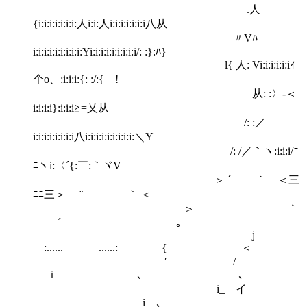
.人
{i:i:i:i:i:i:i:人i:i:人i:i:i:i:i:i:i八从
〃Vﾊ
i:i:i:i:i:i:i:i:i:Yi:i:i:i:i:i:i:i:i/: :}:ﾊ}
l{ 人: Vi:i:i:i:i:iｨ
个o、:i:i:i:{: :/:{ !
从: :〉-＜
i:i:i:i}:i:i:i≧=乂从
/: :／
i:i:i:i:i:i:i:i八i:i:i:i:i:i:i:i:i:＼Y
/: /／｀ヽ:i:i:i/ﾆ
ﾆヽi:〈´{:￣:｀ヾV
＞ ´ ｀ ＜三
ﾆﾆ三＞ ¨ ｀ ＜
＞ ｀
´ ｡
j
:...... ......: { ＜
′ /
ｉ ､ ､
i_ イ
i ､