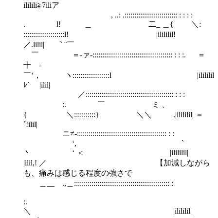
ililili≧7iliア
, ..: .::::::::::::::::::::::::::: : : : :
. l! ＿ 二_ ＿{ ＼:
:::::::::::::::::::::l! ゝ|ilililil!
／.lilil| ` ¨￣
￣ ＝‐ァ-::::::::::::::::::::::::::::::::::::::::: : : :. ＝
十 -
￣‘， ヽ:::::::::::::::::::l |ilililil
ﾚ´ |ilil|
／::::::::::::::::::::::::::::::::::::::::::::: : : :
:. ￣ ミ 、
{ ＼:::::::::::} ＼＼ .|ilililil| ＝
´!ilil|
ニ≠-:::::::::::::::::::::::::::::::::::::::::::::: : :
‘, `
丶 ‘ ＜ |ilililil|
|ilil,! ／ 【加減しながら
も、痛みは感じる程度の強さで
＿__ .,＿::::::::::::::::::::::::::::::::::::::::::::::::: :
:.
＼ |ilililil|