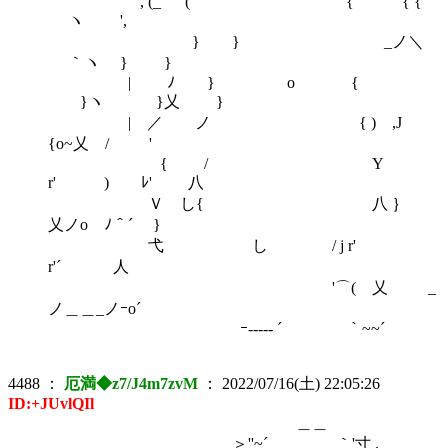
,′(_ ( { { {`
ヽ ',
} } _ノ＼
｀ヽ } }
| ﾉ } o {
}ヽ }乂 }
| ／ ノ { ) ,J
{o~乂 / '
{ / Y
r' ) ﾚ' 八
Ｖ し{ 八 ｝
乂ノo ﾉ＾´ }
弋 し / j r'
r'´ 人
'⌒( 乂 _
ノ＿＿_ノｰo´
ｰ----‐ ´ ｀~~´￣
4488
：
厄満◆z7/J4m7zvM
：
2022/07/16(土) 22:05:26
ID:+JUvlQIl
＿＿
＞''~´ ｀'寸 .