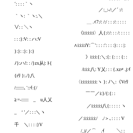
´: : : :｀ヽ
／:_:-/:／´ :/:
｀ヽ: ｀ヽ:.＼
＿ .ｨ7:/: /:/ : : :/: : : : :
∨: : ＼ヽ
《i:i:i:i:i〉人{:/:/: : : /: : : : :
: : :}:V: : ハ:V
∧i:i:i:iY:⌒′: : : :′: : : :}: : : |:
}:}: :}: }:}
》i:i:i:{:＼:{: {: : : {: :
ﾉ}:ハ!: : /}zx从|: ﾄ{
/i:i:i:八: Y乂: : : {.xz≠ .j:ｲ
{rﾘ }:./}八
〈i:i:i:i:i:i:i:ヽ }: ﾉ＼:《Vrﾘ
/:::::::､¨::ｲ:{/
￣￣／i:}/{:{: :
≧=-:::::: _ u人乂
／i:i:i:i:i八{: : : : : ヽ
_ ‘ '／: : :＼ヽ
／:i:i:i:i:i:/ ./＞､: : : : V
千 ＼: : : :}V
/_i/／⌒ .ｲ ＼: :