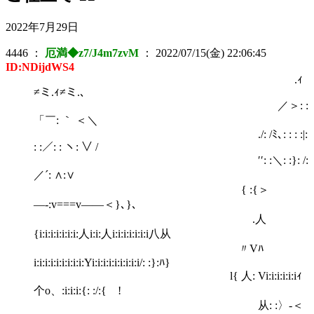
2022年7月29日
4446
：
厄満◆z7/J4m7zvM
：
2022/07/15(金) 22:06:45
ID:NDijdWS4
.ｨ
≠ミ.ｨ≠ミ.､
／＞: :
「￣: ｀ ＜＼
./: /ﾐ､: : : :|:
: :／: : ヽ: ∨ /
′′: :＼: :}: /:
／´: ∧:∨
{ :{＞
―‐:v===v――＜}､}、
.人
{i:i:i:i:i:i:i:人i:i:人i:i:i:i:i:i:i八从
〃Vﾊ
i:i:i:i:i:i:i:i:i:Yi:i:i:i:i:i:i:i:i/: :}:ﾊ}
l{ 人: Vi:i:i:i:i:iｨ
个o、:i:i:i:{: :/:{ !
从: :〉-＜