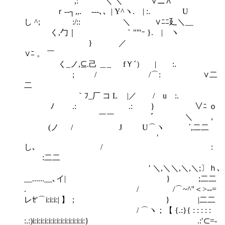
,: ＼ ＼ ∨ニ∧
ｒ‐‐┐ ,,. -‐-､、| Υ^ヽ. | :. U
し ^; :/:: ＼ ∨ﾆﾆ廴＼__
く,勹｜ ｀"'''ｰ }. | ヽ
} ／
∨ﾆ 。 ￣
く_ノ,⊆.己 ＿_ fＹ´） | :.
; / /⌒: ∨二
二
｀ﾌ_厂 コ L |／ / u :.
ﾉ .: .: } ∨ﾆ ｏ
￣￣ ﾞ ＼ ,
(ノ / J U⌒ヽ ´,二二
′
し､ / :
:二二
′ ＼,＼＼,＼,＼;〕ｈ､
__......__､イ| } ;二二
. / /⌒~^''＜>‐‐=
レｾ'⌒i:i:i:| 】； } |二二
/ ⌒ヽ；【 {.:}{ : : : : :
:.:)i:i:i:i:i:i:i:i:i:i:i:i:i:} .:′⊂=-