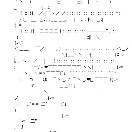
｀ヽ ｉ ;;; :;;;;| | .:::|| `ヽ
_| {-=ﾆ
{: :: :}l |／,(⌒ヽ／ ノ : : : : : : : : : : : : : : : : : : : : 〃: :
｀} !_ __ _ ; ;;; _＿ _ _:;| | .:::|ト、 _ :|
{ﾆ=-
}:.:.:.:{| |ニニニニ { : : : : : : : : : : ──────"、: :
（ | | .:::|| ＼ :|
{-=ﾆ
匕＿__,,ゝ￣／| ,,）: : : : : : : : : : : : : : : : : : : : : : :ハ _ノ
＼|＿_.!||＼ :| {ﾆ=-
≧、=‐、_／ ｜ { : : : : : : : : : : : : : : : : : : : : : : : : :
;ゝ ,'.ー/－❤￣￣￣￣￣￣￣ ヽ ＼| {-=ﾆ
ヽ、ヽ-= ≦￣￣￣iﾞi、⌒ ⌒ ⌒ ⌒⌒ ⌒ ⌒ "
!. つ ゆ ⌒ヽ _.ノ ⌒ヽ _.❤|_|￣￣￣i!{ﾆ=-
ヾ ＿＿!.! }
＼_＿＿＿＿＿＿＿＿＿＿__
ノ {-=ﾆ
＼＿ _,.ﾞ=-=ﾆ二´ iﾞi
{ﾆ=-
`-=ﾆﾆ二"´
,,,|.