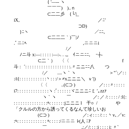
{ '―‐‐ ヽ
￣￣￣) )..ｎ
⊂二二彡 {└'|_
iX, ／ﾆ′
⊃D)
}ﾆヽ ／ﾆﾆ,
⊂二二二｀)￣|ﾉ
.ﾞニﾆﾍ ,ニニニi
/／
ﾉニ斗 x:―: : : : : :―:-. . .,, ｲニニﾆﾆ, ｰ┼‐
⊂二｀） 〈〈 f
斗 :゛: : : : : : : : : : : : : : : : : : : :.〃ニニﾆﾆ八 つ
/／ ....ヽ｀ヽ ＞''´:／: :
:/i{: : : : : : : : : : : :丶: : :/＞≠xニニニ＼ ｖ'|)
〈〈 ..(⊂⊃ ) ／: : :〃: : : : :
i7: : : : : : : : : : : : : :ヽ :ﾞ: : : : : :ヾニニニﾆミ ′｡zzｧ
ヽ｀ヽ ￣ ／: ／ /: : : : : / :l{:
: : : : : : : : : : : : : : :ﾍ: : : : : : :jニニニ l 干○ / や
「クルルの方から誘ってくるなんて珍しいお
(⊂⊃ ) ／:ィ: : : /: : : 丶v､／v:
:ﾍ: : : : : : : : : : : : : ﾍ: : : : :/ニニニ ﾚ(人 ﾆｱ
￣ ,:／/: : : :i : : : : i: 〃`