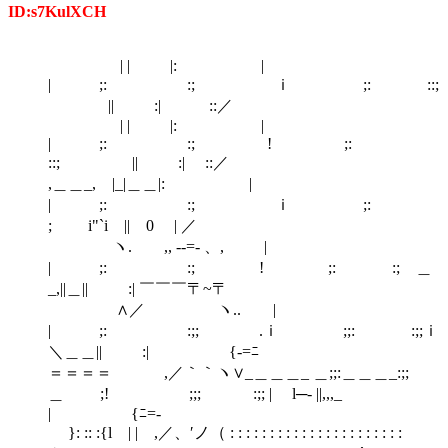
ID:s7KulXCH
| | |: |
| ;: :; ｉ ;: ::;
|| :| ::／
| | |: |
| ;: :; ! ;:
::; || :| ::／
,＿＿_, |_|＿＿|: |
| ;: :; ｉ ;:
; i"`i || 0 | ／
ヽ. ,, -‐=‐ 、, |
| ;: :; ! ;: :; ＿
_,||＿|| :| ￣￣￣〒~〒
∧／ ヽ.. |
| ;: :;; .ｉ ;;: :;;ｉ
＼＿＿|| :| {-=ﾆ
＝＝＝＝ゝ ,／｀｀ヽ∨_＿＿＿_ ＿;;:＿＿＿_:;;
＿ ;! ;;; :;; | l─‐ ||,,,_
| {ﾆ=-
}: :: :{l | | ,／、′ノ（ : : : : : : : : : : : : : : : : : : : : : :