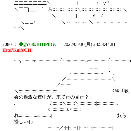
二二二二二二二＼ ｉ | / ∨'"
＼￣￣|＿_¨¨¨¨´ 从:: :: :: ::.|:: ::.::＼:: :: :: :: :: :: :: :: :: :: :: ::＼
二二二二二二二二＼ | V /
＼＿＿/ ＼:: : : |:: :: :: :: ＼:: :: :: :: :: :: :: :: :: ::
:: ::＼
2080
：
◆gY68xIDHPhGv
：
2022/05/30(月) 23:53:44.81
ID:s7KulXCH
:::::｡::::::::::o:::::::::::::::::::::ﾟ::::o:::::::::::::o::::::::::::::::::ﾟ:::::::::::::::
＿＿
.....:::::::::::::::::::::::｀丶、
／::::::::::::::::::::::::::::::::::::::＼
／::::::::::
＼:::::::::::::::::::::::::::::::::::. ｸﾙﾙ「教
会の過激な連中が、来てたの見た？
. /:::::::::＼:::::::＼::::::::::::::|:::::::::::::::::.
/:::::::::::::::い::::::::
れ::::::::::|::::::|::::::::::| 奴ら
怪しいわ
|:::::::|:::／:|::|:::::: | |::::: ::::|::::::|::::::::::|