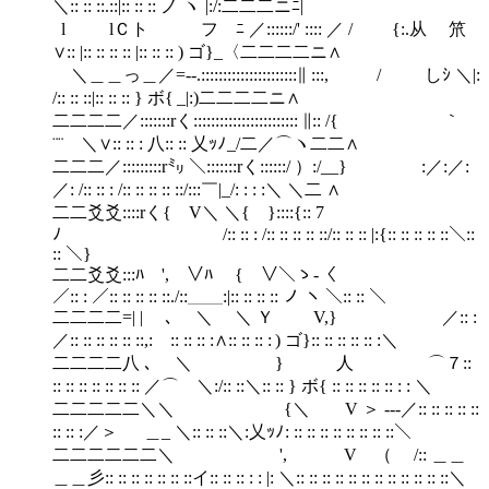
＼:: :: ::.::|:: :: :: ノ ヽ |:/:二二二ニﾆ|
l lＣト フ ﾆ ／::::::/' :::: ／ / {:.从 笊
∨:: |:: :: :: :: |:: :: :: ) ゴ}_〈二二二二ニ∧
＼＿＿っ＿／=-‐.::::::::::::::::::::::∥ :::, / しｼ ＼|:
/:: :: ::|:: :: :: } ボ{ _|:)二二二二ニ∧
二二二二／:::::::rく:::::::::::::::::::::::: ∥:: /{ ｀
¨¨ ＼∨:: :: : 八:: :: 乂ｯﾉ _/二／⌒ヽ二二∧
二二二／:::::::::r㍉ ＼:::::::rく::::::/ ）:/__} :／:／:
／: /:: :: : /:: :: :: :: ::/:::￣|_/: : : :＼ ＼二 ∧
二二爻爻::::rく{ V＼ ＼{ }::::{:: 7
ﾉ /:: :: : /:: :: :: :: ::/:: :: :: |:{:: :: :: :: ::＼::
:: ＼}
二二爻爻:::ﾊ ', ∨ﾊ { ∨＼ゝ-〈
／:: : ／:: :: :: :: ::./::＿＿:|:: :: :: :: ノ ヽ ＼:: :: ＼
二二二二=| | ､ ＼ ＼ Ｙ V,} ／:: :
／:: :: :: :: :: ::,: :: :: :: :∧:: :: :: : ) ゴ}:: :: :: :: :: :＼
二二二二八 ､ ＼ } 人 ⌒７::
:: :: :: :: :: :: :: ／⌒ ＼:/:: ::＼:: :: } ボ{ :: :: :: :: :: : : ＼
二二二二二＼＼ {＼ V ＞ ---／:: :: :: :: ::
:: :: :／＞ ＿_ ＼:: :: ::＼:乂ｯﾉ : :: :: :: :: :: :: :: ::＼
二二二二二二＼ ', V （ /:: ＿＿
＿＿彡:: :: :: :: :: :: ::イ:: :: :: : : |: ＼:: :: :: :: :: :: :: :: :: :: :: ::＼