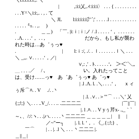
| ,:i:i乂,.ｨ:i:i:i〉 . . . { . . . . . . . . .
. . .Y^＼i:i:,. . , . て
＼ JL l:i:i:i:i:i㌻´;' . . . . .l . . . . . . . . . . .
. . . . . ㍉. . ,. )
. ＿＿) 「￣. |i:ｉ:ｉ:ノ / .l . . . . . ‘， . . . . . . .
. .Λ. . . .‘， . . , だから、もし私が襲わ
れた時は…あ゛ぅっ♥
. | l:ｉ:/, ./. . ｌ. . . . . . .ｌ＼ . . .
＼ _,,. ∨. . . . .‘，／|
∨,: ,′ . ﾄ. . . . . .‘， ＞＜´＼,,
＿ . . . .／ / 、 い、入れたってこと
は、受け……っ♥ あ゛あ゛ぅっ♥ あ゛っ♥
| .l .Λ. l. .＼. . . .‘， ｘィ
ぅ斥⌒ﾊ. . V ./. .丶
| .l. .∨. .＞'"⌒ . . .＼' 乂
{;;!;} ＼. . . ..V_/. . . .. .二二二二 |￣||￣|
|. l .ﾊ. . . V yぅ芹x- .,_｀`
～､、/:/:ヽ. . .|ハ. . . . .丶二二二二 ＿＿＿＿＿| || |
／~''ー┐ |. l. l. ‘， . 《_.{:;!;} 、
￣⌒ | . . |. .l ＼ . . . 丶二二二 |.
＿||＿|