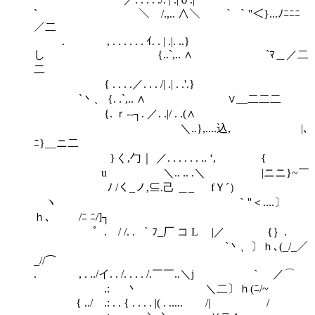
` ＼ /.,.. ∧＼ ｀ ｀''＜}...ﾉﾆﾆﾆ
／二
. , . . . . . . ｲ. . | .|. ..}
し {..`,.. ∧ `ﾏ＿／二
二
{ . . . .／. . . /| .| . .'.}
`丶、 {. .`,.. ∧ ∨__二二二
{. ｒ‐‐┐. ／. .|/ . .(∧
＼..},....込, |､
ﾆ}__ニ二
} く,勹｜ ／. . . . . . .. ‘, {
u ＼.. .. .＼ |ニニ}~￣
ﾉ /く_ノ,⊆.己 ＿_ fＹ´）
ヽ ｀''＜....〕
ｈ､ /ﾆ ﾆ/]┐
゜. / /. . ｀ﾌ_厂 コ L |／ {｝.
`丶、〕ｈ､(_/_／
_//⌒
. , . ../イ. . /. . . . /.￣￣..＼j ｀ ／⌒
.: 丶 ＼二〕ｈ(ﾆ/~
{ ../ .: . . { . . . . |( . ..... /| /