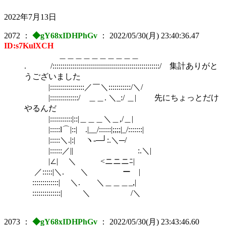
2022年7月13日
2072
：
◆gY68xIDHPhGv
：
2022/05/30(月) 23:40:36.47
ID:s7KulXCH
＿＿＿＿＿＿＿＿＿＿
. /:::::::::::::::::::::::::::::::::::::::::::::::::::::/ 集計ありがと
うございました
|:::::::::::::::::／￣＼:::::::::::/＼/
|::::::::::::::/ ＿＿. ＼_:/ ＿| 先にちょっとだけ
やるんだ
|:::::::::::|::|＿＿＿＼＿,/＿|
|:::::l⌒|::| .|__/::::::|;;;;|_/:::::::|
|:::::＼.|:| ヽ‐─┘:.＼─/
|::::::／|| :.＼|
|∠| ＼ <ニニニﾆ|
／:::::|＼. ＼ ー |
:::::::::::::| ＼. ＼＿＿＿_,|
::::::::::::::| ＼ /＼
2073
：
◆gY68xIDHPhGv
：
2022/05/30(月) 23:43:46.60