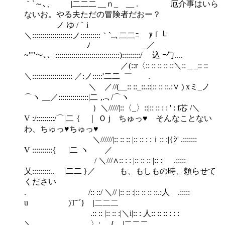
｀`～､、 |二二二 __ｎ_ __ . 厄介事はいら
ないお。やる夫ただの冒険者だおー？
ノ ゆ /｀i
＼::::::::::::::::::::ノ::::::::::｀`..､二二ﾆ ｱ ｢ └'
ﾉ _／￣￣
~"''～､、::::::::::::::::::::::::::::::::):::::::::/ 込 ｰ勹....
／(::r〈:: :: :: :: ::＼::＿_:: ::
＼:::::::::::::::::::: ／:ノ:::::'二二 ￣ .
＼ ／//(__:: ::_::.::|:: :: ::.:∨ ) xミ_ノ
⌒ヽ __／:::::::::::::::|二 ,.-､/⌒ヽ
）＼/////|::〈_〉::|:: :: : : ' : f芯 /＼
V :/:::::::::/⌒|二 { ｜ Ｏ j ちゅっ♥ そんなことない
わ、ちゅっ♥ちゅっ♥
＼//////|:: :: :: |:: :: : :ｉ:: :|{ｼ' .:::::::
V ::::::::::{ |二 ヽ ／
/ ＼///∧:: : : |:: :: :: |:: :| .:::::
乂:::::::::.. |二二 }／ も、もしもの時、頼らせて
ください
. /:: ::/ ＼// |:: :: :|:: :: :: ::.:人 .:::::
u )T¨´} |二二二
.:: :: |:: :: :|＼i|:: : 人:: :: :: : : :
＼ 〉: { |二二二