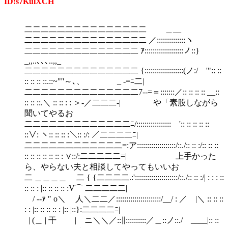
ID:s7KulXCH
二二二二二二二二二二二二二二二 ＿__
二二二二二二二二二二二二二二二 ／::::::::::::::ヽ
二二二二二二二二二二二二二二 ｱ:::::::::::::::::::ノ::}
_,,..､､､..,,_
二二二二二二二二二二二二二二 {:::::::::::::::::::(ノ:/ '":: ::
:: :: :: ::.::~"''～､、 _ -=ﾆ二|
二二二二二二二二二二二二二二7-‐=＝:::::::／:: :: :: :: __::
:: :: ::.＼ :: :: : : ＞-／二二二-| や「素股しながら
聞いてやるお
二二二二二二二二二二二二二ﾆ/::::::::::::::::: ':: :: :: :: ::
::∨: ヽ:: :: :: :＼:: :/: ／二二二二ﾆ|
二二二二二二二二二二二二=:ア:::::::::::::::::::/::./:: :: :/:: :: ::
:: :: :: :: :: :: : ∨::/:二二二二二=| 上手かった
ら、やらない夫と相談してやってもいいお
二 ＿＿＿＿ 二 { {二二二二.:':::::::::::::::::::::/::./:: :: :/| : : : ::
:: :: : |:: :: :: :: :V⌒ 二二二二二|
/ -‐ｧ ″ o＼ 人＼二二／::::::::::::::::::::::/__/ : ／ |＼ :: :: ::
: : |:: :: :: :: : |:: |::}:二二二二ﾆ|
| (＿ | 干 | ニ＼＼／::∥::::::::::／＿::ノ::./ ____|:: ::