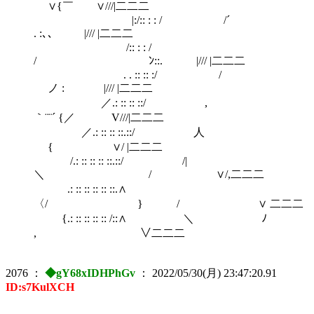
∨{￣ ∨///|二二二
|:/:: : : / /´
. :､､ |/// |二二二
/:: : : /
/ ゞﾝ::. |/// |二二二
. . :: :: :/ /
ノ :ゞ |/// |二二二
／.: :: :: ::/ ,
｀¨¨´ {／ V///|二二二
／.: :: :: ::.::/ 人
{ ∨/ |二二二
/.: :: :: :: ::.::/ /|
＼ / ∨/,二二二
.: :: :: :: :: ::.∧
〈/ } / ∨ 二二二
{.: :: :: :: :: /::∧ ＼ ﾉ
, ∨二二二
2076
：
◆gY68xIDHPhGv
：
2022/05/30(月) 23:47:20.91
ID:s7KulXCH