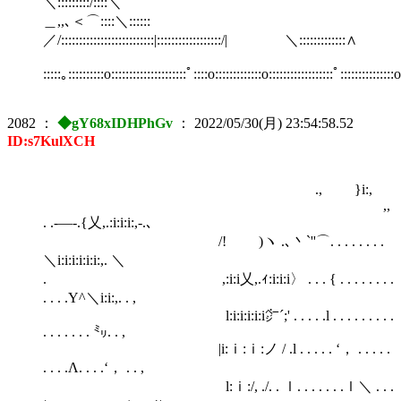
＼:::::::::/::::＼
＿,,､＜⌒::::＼::::::
／/::::::::::::::::::::::::::|::::::::::::::::::/| ＼:::::::::::::∧
:::::｡::::::::::o:::::::::::::::::::::ﾟ::::o:::::::::::::o::::::::::::::::::ﾟ:::::::::::::::
2082
：
◆gY68xIDHPhGv
：
2022/05/30(月) 23:54:58.52
ID:s7KulXCH
., }i:,
,,
. .-―-.{乂,.:i:i:i:,-.､
/! )ヽ .､丶`''⌒. . . . . . . .
＼i:i:i:i:i:i:,. ＼
. ,:i:i乂,.ｨ:i:i:i〉 . . . { . . . . . . . .
. . . .Y^＼i:i:,. . ,
l:i:i:i:i:i㌻´;' . . . . .l . . . . . . . . .
. . . . . . . ㍉. . ,
|i:ｉ:ｉ:ノ / .l . . . . . ‘， . . . . .
. . . .Λ. . . .‘， . . ,
l:ｉ:/, ./. . ｌ. . . . . . .ｌ＼ . . .