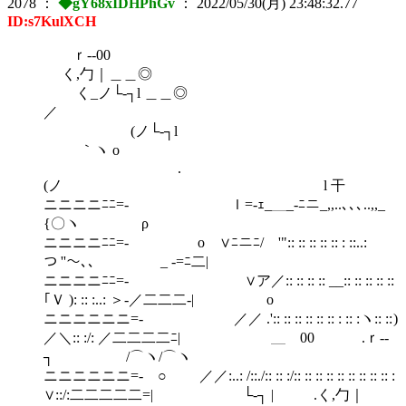
2078
：
◆gY68xIDHPhGv
：
2022/05/30(月) 23:48:32.77
ID:s7KulXCH
ｒ‐‐00
く,勹｜＿＿◎
く_ノ└‐┐l ＿＿◎
／
(ノ└‐┐l
｀ヽ o
.
(ノ l 干
ニニニニﾆﾆ=‐ ｌ=-ｪ_＿_-ﾆニ_,,..､､､..,,_
{〇ヽ ρ
ニニニニﾆﾆ=‐ ο ∨ﾆニﾆ/ '":: :: :: :: :: : ::..:
つ ''～､、 _ -=ﾆ二|
ニニニニﾆﾆ=‐ ∨ア／:: :: :: :: __:: :: :: :: ::
｢Ｖ ): :: :..: ＞-／二二二-| ο
ニニニニニニ=‐ ／／ .':: :: :: :: :: :: : :: :ヽ:: :: )
／＼:: :/: ／二二二二ﾆ| ＿ 00 .ｒ‐‐
┐ /⌒ヽ/⌒ヽ
ニニニニニニ=‐ ○ ／／:..: /::./:: :: :/:: :: :: :: :: :: :: :: :: :
∨::/:二二二二二=| └‐┐ | .く,勹｜