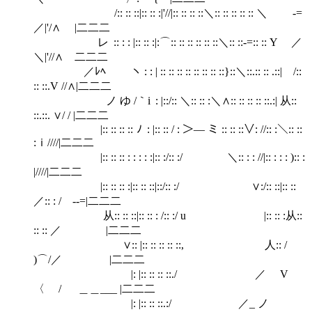
/:: :: ::|:: :: :|'//|:: :: :: ::＼:: :: :: :: :: ＼ -=
／|'/∧ |二二二
レ :: : : |:: :: :|:⌒:: :: :: :: :: ::＼:: ::-=:: :: Y ／
＼|'//∧ 二二二
／ﾚﾍ ヽ : : | :: :: :: :: :: :: :: ::}::＼::.:: :: .::| /::
:: ::.V //∧|二二二
ノ ゆ /｀i : |::/:: ＼:: :: :＼∧:: :: :: :: ::.:| 从::
::.::. ∨/ / |二二二
|:: :: :: :: ﾉ : |:: :: / : ＞― ミ :: :: ::∨: //:: :＼:: ::
:ｉ////|二二二
|:: :: :: : : : : :|:: :/:: :/ ＼:: : : //|:: : : : ):: :
|////|二二二
|:: :: :: :|:: :: ::|::/:: :/ ∨:/:: ::|:: ::
／:: : / ‐-=|二二二
从:: :: ::|:: :: : /:: :/ u |:: :: :从::
:: :: ／ |二二二
∨:: |:: :: :: :: ::, 人:: /
)⌒/／ |二二二
|: |:: :: :: ::./ ／ V
〈 / ＿＿___ |二二二
|: |:: :: ::.:/ ／_ ノ