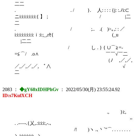
二二
. . / }. 人: : : : {j: :.ﾉi:⊂
ニi:i:i:i:i:i:i:{ 】； / |二
二
. / ;.. .( )>｡,: : ／
i:i:i:i:i:i:i:i:ｉ:i:;_,rｾ{ (_u
|二二
/ し . } { ∪⌒≧=‐
=≦⌒/ .o∧ ￣￣√￣二
（ﾉ ,／,／,
／,／,／,／, ﾟ∧ ￣￣√￣
二
2083
：
◆gY68xIDHPhGv
：
2022/05/30(月) 23:55:24.92
ID:s7KulXCH
., }i:,
,,
. .-―-.{乂,.:i:i:i:,-.､
/! )ヽ .､丶`''⌒. . . . . . . .
＼i:i:i:i:i:i:,. ＼