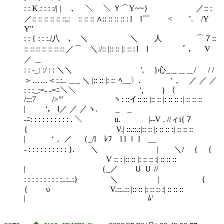
: : K : : : :/| | ､ ＼ ＼ Ｙ⌒Y~~} ／:: :
／:: :: :: :: :: ::,: :: :: :: ∧:: :: :: :: : l l￣ < ’. /Y
Υ"
: : { : : :./八 ､ ＼ ＼ 人 ⌒７::
:: :: :: :: :: :: :: ／⌒ ＼:/:: |:: :: |: :: : l l ﾞ ， V
／ ＿
: : ‐_: :/ : : ＼＼ ', }心_＿＿＿/ / /
＞……＜:.:.. ＿_ ＼ |:: :: |: :: ﾍ__〉. ‘， ／ ／ ／
: : :_:=‐ ‐=ﾆ＼＼ ', } （
/:::7 />'" ヽ: ::イ:: :: |:: :: |: :: :: :| :: :: ::
| ‘， l／ ／ ／ヽ. _ _
‐ﾆ: : : : : : : : : : . ＼ u. |-‐V . //ィi{７
{ V.| ::.::.:|:: :: |: :: :: :| :: :: ::
| ‘， ／ （_/l ﾚﾌ l l ｌ l __
‐ : : : : : : : : : : }. ＼ | ＼/ { {
V :: : |:: :: |: :: :: :| :: :: ::
| （_／ Ｕ Ｕ //
: : : : : : : : : :..:..:} ＼ | {
{ υ V.::..:: |:: :: |: :: :: :| :: :: ::
| ﾑ'