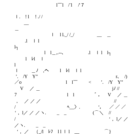
l￣l /¨l /'７
ｌ. ! l ! ./ /
__
＿
ｌ l l._/ /_/ __ ＿
.l ｌ l
l┐
l l＿,.-‐､ .l ｌ l l┐
l ﾚl ｌ
ｌ ＿ﾉ ,へ l ﾚl ｌ l
’. /Y Υ" r､ /)
／ο l l￣ < ’. /Y Υ"
V ／ ＿ jﾉ //
7 l l ﾞ ， V ／ ＿
， ／ ／ ／ //
/ ﾍ__〉. ‘， ／ ／ ／
‘， l／ ／ ／ヽ. _ _ (⌒＼ //
/ ‘， l／ ／
／ヽ. _ _
‘， ／ （_/l ﾚﾌ l l ｌ l __ ⌒}