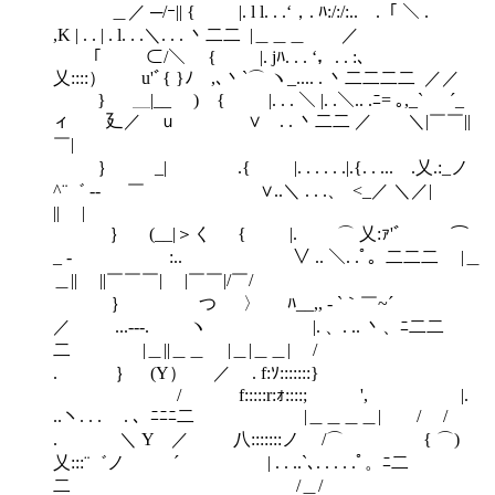
＿／ ─/ｰ|| { |. l l. . .‘，. ﾊ:/:/:.. .「 ＼ .
,K | . . | . l. . .＼. . . 丶二二 |＿＿＿ ／
｢ ⊂/＼ { |. jﾊ. . . ‘，. . :、
乂::::） u'ﾞ{ }ﾉ ,､丶`⌒ ヽ_.... . 丶二二二二 ／／
} ＿|__￣ ) { |. . . ＼ |. .＼.. .ﾆ= ｡,_` ´_
ィ 廴／ ｕ ∨ . . 丶二二 ／ ＼|￣￣||
￣|
｝ _| .{ |. . . . . .|.{. . ... .乂.:_ノ
^¨゛ -‐ ￣ ∨..＼ . . .、 <_／ ＼／|
|| |
｝ (__|＞く { |. ⌒ 乂:ｧ'゛￣ ⌒
_ - :.. ∨ .. ＼. .ﾟ。二二二 |＿
＿|| ||￣￣￣| |￣￣|/￣/
｝ つ 〉 ﾊ__,, - `｀￣~´
／ ...-‐-. ヽ |. 、. .. 丶、ﾆ二二
二 |＿||＿＿ |＿|＿＿| /
. ｝ (Υ） ／ . f:ｿ:::::::}
/ f:::::r:ｫ::::; ', |.
..ヽ. . . . 、ﾆﾆﾆ二 |＿＿＿＿| / /
. ＼ Υ ／ 八:::::::ノ /⌒ { ⌒)
乂:::¨゛ノ ´ | . . ..`､. . . . .ﾟ。ﾆ二
二 /＿/