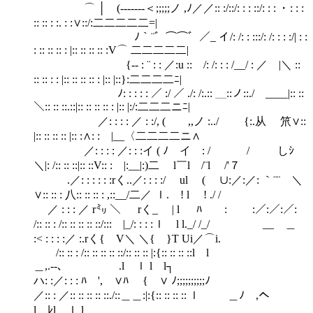
⌒ │ (-‐-----＜;;;;;ノ ,ﾉ／／:: :/::/: : : ::/: : : ・ : : :
:: :: : :. : :∨::/:二二二二二=|
ﾉ｀¨゛⌒⌒゛／_ イ/: /: : :::/: /: : : :/| : :
: :: :: :: : |:: :: :: :: :V⌒ 二二二二二|
{-‐ : ¨ : : ／:u :: /: /: : : /__/ : ／ |＼ ::
:: :: : : |:: :: :: :: : |:: |::}:二二二二ﾆ|
ﾉ: : : : : ／ :/ ／ ./: /:.:: ＿::ノ::./ ____|:: ::
＼:: :: ::.::|:: :: :: :: : |:: |:/:二二二ニﾆ|
／: : : : ／ : :/, ( ,,ノ :../ {:.从 笊∨::
|:: :: :: :: |:: :∧: : |__〈二二二二ニ∧
／: : : : ／: : :イ ( ﾉ イ : / / しｼ
＼|: /:: :: ::|:: ::V:: : |:__|:)二 l￣l /¨l /'７
.／: : : : : :rく..／: : : :/ ul ( ∪:／:／: ｀¨¨ ＼
∨:: :: : 八:: :: :: : ,::__/二／ ｌ. ! l ! ./ /
／ : : : ／ r㍉ ＼ rく_ | l ﾊ : :／:／:／:
/:: :: : /:: :: :: :: ::/:::￣|_/: : : : ｌ l l._/ /_/ __ ＿
:< : : : :／ :.rく{ V＼ ＼{ }T Ui／⌒i.
/:: :: : /:: :: :: :: ::/:: :: :: |:{:: :: :: ::l l
＿,.-‐､ .l ｌ l l┐
ハ: :／: : : ﾊ ', ∨ﾊ { ∨ ﾉ;;;;;;;;;;ﾉ
／:: : ／:: :: :: :: ::./::＿＿:|:{:: :: :: :: ｌ ＿ﾉ ,へ
l ﾚl ｌ l