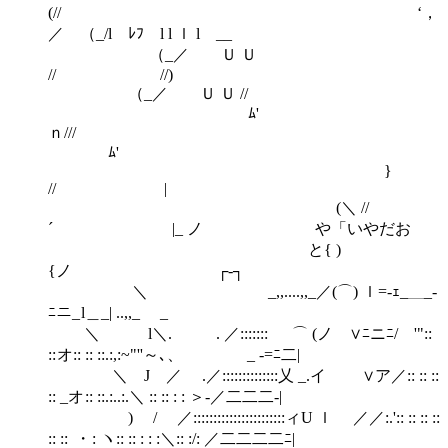
(// ‘，
／ （_/l ﾚﾌ l l ｌ l __
（_／ Ｕ Ｕ
// /
（_／ Ｕ Ｕ //
ﾑ'
ｎ/
ﾑ'
}
// |
(＼ //
´ |_ ノ や「いやだお
と{ )
{ノ ┌‐┐
＼ _,,....,,_／(⌒) ｌ=-ｪ_＿_-
ﾆニ_ l＿_| ..,,_ _
＼ l＼. . ／::::::: ⌒ (ノ ∨ﾆニﾆ/ '"::
:: オ:: :: ::.:,:~"''～､、 _ -=ﾆ二|
＼ J ／ .／::::::::::::::乂 _.イ ∨ア／:: :: ::
:: _オ :: ::.:..:.＼ :: :: : : ＞-／二二二-|
) / ／:::::::::::::::::::::::ィU ｌ ／／:.':: :: :: ::
:: :: ・ : ヽ:: :: : : :＼:: :/: ／二二二二ﾆ|