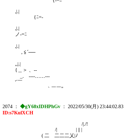
{-=ﾆ
,|
{ﾆ=-
,|
ノ-=ﾆ
,|
, ≦´──
,,|
{＿＞ 、--
_. --‐‐……‐‐‐
'´
｀￣￣"
2074
：
◆gY68xIDHPhGv
：
2022/05/30(月) 23:44:02.83
ID:s7KulXCH
/|./!
/| | || |
( 二 二二二乂|ﾉ