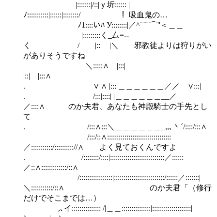
|:::::::|/::|ｙ圻:::::: |
ﾉ:::::::::::|::::::|::::::::/ ！ 吸血鬼の…
ﾉ1::::いﾊ У::::::::|／^¨¨¨¨⌒''＜＿＿
|:::::::::く_厶=-‐
く / |::| |＼ 邪教徒よりは狩りがい
がありそうですね
＼:::::∧ |:::|
|::| |:::∧
. ∨|∧ |:::|＿＿＿＿＿＿／／ ∨:::|
. /:::|::::| |＿＿＿＿＿＿__／
／::::∧ のか夫君、あなたも神殿騎士の手先とし
て
. /:::∧:::＼＿＿＿＿＿＿_,,､丶´/::::/:::∧
/:::/::∧:::::::::::::::::::::::::::::::::
／:::::::::::/:::::::::://∧ よく見ておくんですよ
. /::::::::/::::|::::::::::::::::::::::::::::／::::::
／::∧:::::::::::::/::∧
/:::::::::::::::::|::::::::::::::::::::::::::/::::::／:::::::|
＼:::::::::::/::∧ のか夫君「（修行
だけでそこまでは…）
,､イ::::::::::::::: /|＿＿:::::::::::::::|::::::::::::::::::::|