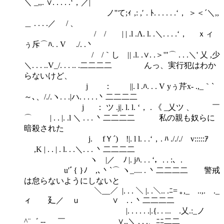
＼ _,,. ∨. . . . .‘，／|
ノ''て;ｨ ,: ,′ . ﾄ. . . . . .‘， ＞＜´＼,,
＿ . . . .／ / 、
/ / | | .l .Λ. l. .＼. . . .‘， ｘィ
ぅ斥⌒ﾊ. . V ./. .丶
/ /｀し | | .l. .∨. .＞'"⌒ . . .＼' 乂 ,少
＼. . . ..V_/. . . .. .二二二二 んっ、実行犯はわか
らないけど、
j ： ||. l .ﾊ. . . V yぅ芹x- .,_｀`
～､、/./.ヽ. . .|ハ. . . . .丶二二二二
j ： ツ .j|. l. l. ‘， . 《 _乂ツ 、 ￣
⌒ | . . |. .l ＼ . . . 丶二二二二 私の親も奴らに
暗殺された
j. fＹ´) !|. l l. . .‘，. ﾊ ./././ v:::::ｱ
,K | . . | . l. . .＼. . . 丶二二二二
ヽ |／ ﾉ |. jﾊ. . . ‘，. . :、.
u'ﾞ{ }ﾉ ,､丶`⌒ ヽ_.... . 丶二二二二 警戒
は怠らないようにしないと
＼__／ |. . . ＼ |. .＼.. .ﾆ= ｡,_ ..,. ._
ィ 廴／ ｕ ∨ . . 丶二二二二
|. . . . . .|.{. . ... .乂.:_ノ
^¨゛ -‐ ￣ ∨..＼ . . .、ﾆﾆ二二