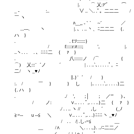
|. ⌒ 乂:ｧ'゛￣ ⌒
_ - :.. ∨ .. ＼. .ﾟ。二二二 /
￣ ヽ
ﾊ__,, - `｀￣~´ ／
...-‐-. ヽ |. 、. .. 丶、ﾆ二二二 {.
ハ }
. . f:ｿ:::::::}
/ f:::::r:ｫ::::; ', |.
..ヽ. . . . 、ﾆﾆﾆ二 { ｧ }
. 八:::::::ノ /⌒ {
⌒) 乂:::¨゛ノ ´ | . . ..`､. . . . .ﾟ。ﾆ
二 / ヽ _♥ﾉ
∥.}¨゛ / }
:. / ￣ } } し |.. . . . .`,. . . . .}二
{. ハ }
. ./ ', ;│ ; ／'" ) ､
/ ノ: ∨.. . . . ﾟ,. . . ..}二 { ｧ }
./ . . .. ヽ // ,し ゛ (_ﾉ
≧=‐- ｕ-‐≦ ＼ ∨.. . . . ﾟ,. . .}ﾆﾆﾆ ヽ _♥ﾉ
/ . . /| .し-=≦ __
__ /∧ ＼. . . .,}. ../ﾆ二二／
／. . . . ./. | .|ｏ.| ﾟ