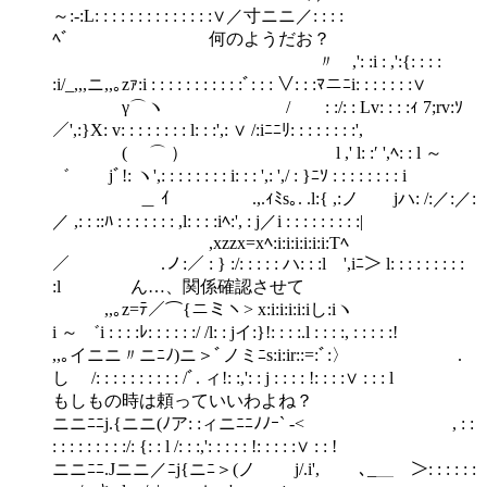
～:-:L: : : : : : : : : : : : : :∨／寸ニニ／: : : :
ﾍﾞ 何のようだお？
〃 ,': :i : ,':{: : : :
:i/_,,,ニ,,｡zｧ:i : : : : : : : : : : :ﾞ: : : ∨: : :ﾏニﾆi: : : : : : :∨
γ⌒ヽ / : :/: : Lv: : : :ｨ 7;rv:ｿ
／',:}X: v: : : : : : : : l: : :',: ∨ /:iﾆﾆﾘ: : : : : : : :',
( ⌒ ） l ,' l: :′ ',ﾍ: : l ～
゛ jﾞ!: ヽ',: : : : : : : : i: : : ',: ',/ : }ﾆｿ : : : : : : : : i
ゝ＿ ｲ .,.ｨﾐs｡. .l:{ ,:ノ jハ: /:／:／:
／ ,: : ::ﾊ : : : : : : : ,l: : : :iﾍ:', : j／i : : : : : : : : :|
,xzzx=xﾍ:i:i:i:i:i:i:Tﾍ
／ .ノ:／ : } :/: : : : : ハ: : :l ',iﾆ＞ l: : : : : : : : :
:l ん…、関係確認させて
,,｡z=ﾃ／⌒{ニミヽ> x:i:i:i:i:iし:iヽ
i ～ ゛i : : : :ﾚ: : : : : :/ /l: : jイ:}!: : : :.l : : : :, : : : : :!
,,｡イニニ〃ニﾆﾉ)ニ＞ﾞノミﾆs:i:ir::=:ﾞ:〉 .
し /: : : : : : : : : : /ﾞ. ィ!: :,': : j : : : : !: : : :∨ : : : l
もしもの時は頼っていいわよね？
ニニﾆﾆj.{ニニ(ﾉア: :ィニﾆﾆﾉﾉｰ` -< , : :
: : : : : : : : :/: {: : l /: : :,': : : : : !: : : : :∨ : : !
ニニﾆﾆ.Jニニ／ﾆj{ニﾆ＞(ノ j/.i', ､_＿ ＞: : : : : :