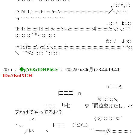
, : : :〃,': :
:ヽlﾍl. l.,':::::::l:.l::::lﾊ:::ﾍ::::::::::::::::::::::::::::::::::::::::／::ﾘ: : : :
:s｡ : : : : : : : : : : : : : : : : : :
,: : : / i: i : :
:.l:::l :.l:::::::::l :l::::l :v:::::`:～z:::::::::::::::::::斗:::::::::/::＼:＼: : `:
: : : : : : :｀''＜: : : : : :
f: : :,' .l ﾊ: :
: ﾍ:l :.ﾔ:::::::', v::l :.＼::::::::::ﾍ::::::::::::::::::::::::::::::::::::::::::::丶ﾍ: :
＼ ｀''＜: : : : : ｀: : : : :
2075
：
◆gY68xIDHPhGv
：
2022/05/30(月) 23:44:19.40
ID:s7KulXCH
x===ミ
|二二二 _ｎ__
//: : : : : :＼
|二二 └i七┐ や「爵位継げたし、バ
フかけてやってるお？
レ {::{: : : : : : /::｀
～､、 |二二 （r匕r'_）
／ﾚﾍ ヽ ｀ ー==彡:::::::::::::::::