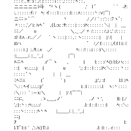
: : : /: , ﾔ: :l : ,/: |: : : : : i : : ',: : : : : ﾍ : : ,
ニニニニニｼ斗ゝ''^ヽ ( ,' l ﾞ ｀` ‐ｱ:
:, : : : : : :ｲ: / ﾍ: イ: : : l : : : : :l: : :∧: : : : : :丶:∨|￣|
ニﾆﾆ＞ﾞ⌒ 丶 ./ ／/｀: :¨: : :7ヽﾞ:
〃: : : ,'／i: /vﾍ ﾞ ,{L:x: :ﾔ: : : : |: : : :iﾍ: : : : : : : ＼| | __
ﾆﾆ／ o ＼._ .／〃 /: : : : : /:,i :,' :/: : : :
:f/ /l∧ .ｨ:.／／ ｀ヽ : : : |: : : , : ヽ: : : : : : : :| |/ /|￣￣|
ifハ ゝﾞ /／f: : : : :,ｲ:f l i: /:
: : : : i 」:.:ﾔ.:.v .／ ﾍ: : :! : :.i : : :i＼: : : : :
: |_____/. |＿’_.| |￣|
ﾊニﾍ .r'⌒ヽ 。 { l: : : :/ ﾍ{i l:l:ハ: : :
: :{ v:.:.:.:.j { u ',: :l : : l : : :.lﾍ:＼: : : : 丶: :
: : : : : ﾞ丶 | | __
ﾆﾍニi (´ ｀) .j:',: :f l:l :/ﾍ
＼: : ﾍイ:.:.:.::j/´ i: :l : : : : : :.l ヽ:丶: : : :
:＼: : : ｀:～x:＼ | |/ /|￣￣|
ﾆﾆiﾆ, .ゝ,___,ノ´ .ノ 丶', ll: {./
',:}:丶: :ﾍ:.:.:.:/ .l: :l : :l : : : :l ﾍ: :＼:
: : :ヽ: : : : : :ﾍ丶ﾍ |_____/. |＿’_.|
ﾆﾆj
ｱ l:
l.Tﾞl::i｀ ,':./x}T:.i .l: :l: : .ィ: : :