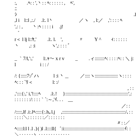
:, .ﾍ: : ',丶: : ﾍ: : : : : : , ﾍ',
ﾆ
ｼ .l
,l i l::l ,:./ .l:. l丶 ／ヽ , l:／ ,': : : : ﾍ
',: : , 丶:ﾍ : : : : i .j!
゛
r＜ l lj l::ﾔ,' .l:. l. ', 〃 Y ^ ｨ: : : : : :
丶 ,: :i ヽ',: : : : ﾞ
_ ｀7/l,':,′ l:.ｬ～ x r v _ .ィ::::::::ﾍ: : : : :ﾍ: : ＼ j:
l i : : /
/: {:::::7:/ﾞハ l :i 丶＿ ／::::ヽ:::::::::::::::::::ヽ: : : :
ﾍ: : : `ﾘ＜ l: :/
, : :
,'::::{:,' i,'!::::ﾍ .l:.! }::::::::::::::::::::::::::::::::::::::::::::::::::::',:
: : : : : : :/: : : :｀`:～,'ｲ. . . __
／: :
/:::::,lf .i:.lﾍ:::::{:.h｡l.j ,::::::::::::::::::::::::::::::::::::::::::::::::::::/､: :
: : : :＼: : : : : : :／: : : : : : :
〃: :／
ﾍ:::::l:l l .l .}( )l .l::::ll{゛:i::::::::::::::::::::::::::::::::::::::::::::::::::ｲ: :
＼: : : : : :丶 : : : : : : : : : : : : :