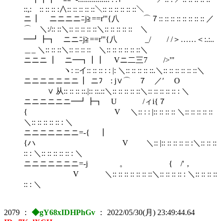
::,: :: :: :: :∧:: :: :: :: ::＼:: :: :: :: :: ::＼
ニ ┃ ニニニニﾆj≧==r'''{八 ⌒７:: :: :: :: :: :: :: :: ／
⌒ ＼:/:: ::＼:: :: :: :: ::＼:: :: :: :: :: ＼
━┛┣┓ ニニﾆj≧==r'''{八 _/ / /＞……＜:.:..
＿_ ＼:: :: ::＼:: :: :: :: ＼:: :: :: :: :: ::＼
ニニニ ┃ ニ━┓┃┃ Vニ二三7 />'"
ヽ: ::イ:: :: :: : : |: ＼:: :: :: :: ::.＼:: :: :: :: :: ::＼
ニニニニニニニ ┃ ニﾌ : j∨⌒ ７ ／′ O
∨ 从:: :: :: ::.|:: ::.::＼:: :: :: :: ::＼:: :: :: :: :: : ＼
ニニニニニニ━┛┣┓ U /ィi{７
{ V ＼:: : : |:: :: :: :: ＼:: :: :: :: ::
＼:: :: :: :: :: : ＼
ニニニニニニニ=‐{ ┃
{ハ V ＼:: |:: :: :: :: :: :＼:: :: ::
:: : ＼:: :: :: :: :: : ＼
ニニニニニニニ=‐j 。 { /'，
V ＼:: :: :: :: :: :: ::＼:: :: :: :: : ＼:: :: :: ::
:: : ＼
2079
：
◆gY68xIDHPhGv
：
2022/05/30(月) 23:49:44.64