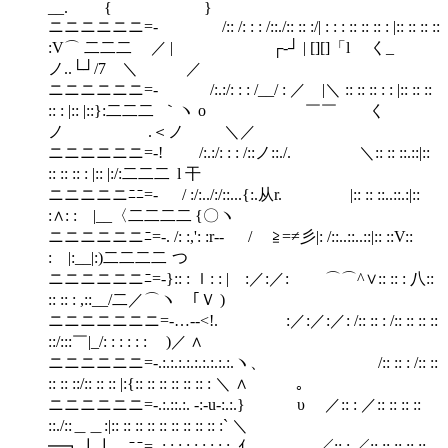
__. { }
ニニニニニニ=‐ /:: /: : : /::./:: :: :/| : : : :: :: :: : |:: :: :: ::
:V⌒ 二二二 ／ | ┌‐┘ | [][]「l く_
ノ..└┘/7 ＼ ／
ニニニニニニ=‐ /:.:/: : : /__/ : ／ |＼ :: :: :: : : |:: :: ::
:: : |:: |::}:二二二 ｀ヽ o ￣￣ く
ノ .＜ノ ＼／
ニニニニニニ=‐! /:.:/: : : /::ノ::./. ＼:: :: ::.::|::
:: :: :: : |:: |:/:二二二 l 干
ニニニニニﾆﾆ=‐ / :/:../:/::...{:.从r. |:: :: ::..::.:|::
:∧: : |__〈二二二二 {〇ヽ
ニニニニニニﾆ=‐. /: :,': :r‐‐ / ≧=≠彡|: /::..::..::|:: ::V::
: |:__|:)二二二二 つ
ニニニニニニﾆ=‐}:: : ｌ: : | :／:／: ⌒⌒^∨:: :: : 八::
:: :: : ,::__/二／⌒ヽ ｢Ｖ )
ニニニニニニニ=‐…‐-<!. :／:／:／: /:: :: : /:: :: :: ::
::/:::￣|_/: : : : : : )／ ∧
ニニニニニニ=‐.:.:.:.:.:.:.:.:.:.ヽ、 /:: :: : /:: ::
:: :: ::/:: :: :: |:{:: :: :: :: :: :: : ＼ ∧ ｡
ニニニニニニ=‐.:.::.:. -:‐u‐:.:.} υ ／:: : ／:: :: :: ::
::./::＿＿:|:: :: :: :: :: :: :: :: :: :` ＼
━┓┃┃ ﾆﾆ=‐.:.:.:.:.:.:.:.: : .ｲ ／:: : ／:: :: :: :: ::