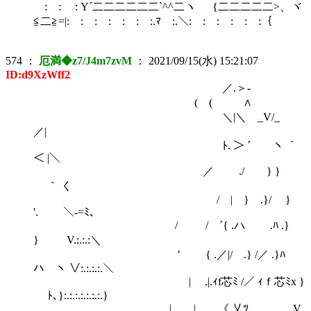
: : : Y´二二二二二二`^^二ヽ {二二二二二>、ヾ
≦二≧=|: : : : : : :.ﾏ :.＼: : : : : :｛
574
：
厄満◆z7/J4m7zvM
：
2021/09/15(水) 15:21:07
ID:d9XzWff2
／.＞‐
( ( ∧
＼|＼ _V/_
／|
ﾄ. ＞ ´ ヽ ｀
＜ |＼
／ ./ } }
｀ く
/ | } .}/ }
'. ＼-=ﾐ､
/ / ´{ .ハ .ﾊ .}
} V.:.:.:＼
′ { .／|/ .} /／ .}ﾊ
ハ ヽ ∨:.:.:.:.＼
| .|.ｨf芯ﾐ /／ ｨｆ芯ﾐx }
ﾄ､}:.:.:.:.:.:.:.}
| | 《.乂ﾂ V