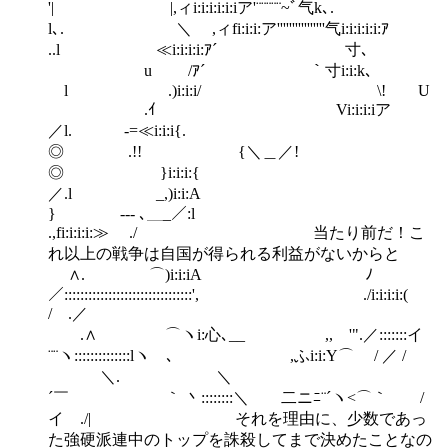
'| |,ィi:i:i:i:i:iア'¨¨¨¨¨~ﾞ气k､.
l､. ＼ ,ィfi:i:i:ア''''''''''''''''气i:i:i:i:i:ｱ
..l ≪i:i:i:i:ｱ´ 寸､
u /ｱ´ ｀寸i:i:k､
l .)i:i:i/ \! U
.ｲ Vi:i:i:iア
／l. -=≪i:i:i{.
◎ .!! {＼＿／!
◎ }i:i:i:{
／.l _,)i:i:A
} -‐- ､＿_／:l
.,fi:i:i:i:≫ ./ 当たり前だ！こ
れ以上の戦争は自国が得られる利益がないからと
∧. ⌒)i:i:iA ﾉ
／::::::::::::::::::::::::::::::::', ./i:i:i:i:(
/ .／
.∧ ⌒ヽi:心､__ ,, '".／:::::::イ
¨¨ヽ::::::::::::::lヽゝ､ ,ふi:i:Y⌒ / ／ /
＼. ＼
´￣ ｀ 丶::::::::＼ 二ニﾆ¨´ヽ<⌒｀ /
イ ./| それを理由に、少数であっ
た強硬派連中のトップを誅殺してまで決めたことなの