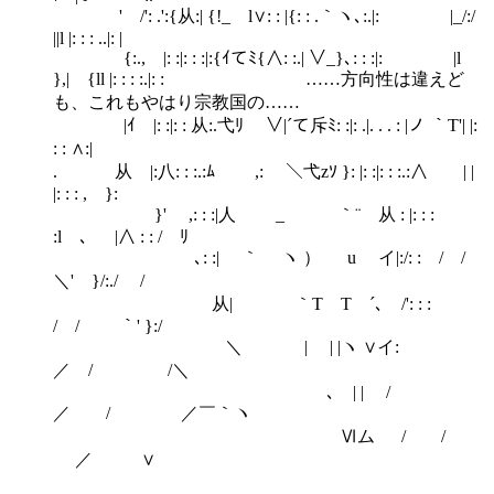
' /': .':{从:| {!_ l∨: : |{: : .｀ヽ､:.|: |_/:/
||l |: : : ..|: |
{:., |: :|: : :|:{ｲてﾐ{∧: :.| ∨_}､: : :|: |l
},| {ll |: : : :.|: : ……方向性は違えど
も、これもやはり宗教国の……
|ｲ |: :|: : 从:.弋ﾘ ∨|´て斥ﾐ: :|: .|. . . : |ノ ｀T'| |:
: : ∧:|
. 从 |:八: : :.:ﾑ ,: ＼弋zｿ }: |: :|: : :.:∧ | |
|: : : , }:
}' ,: : :|人 _ ｀¨ 从 : |: : :
:l 、 |∧ : : / ﾘ
､: :| ｀ ヽ ） u イ|:/: : / /
＼' }/:./ /
从| ｀T T ´､ /': : :
/ / ｀' }:/
＼ | | |ヽ ∨イ:
／ / /＼
､ | | /
／ / ／￣｀ヽ
Ⅵム / /
／ ∨