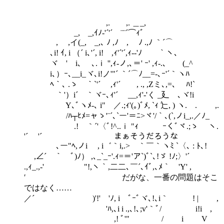
,. ,. ＿_,
_, _,ｲﾉ-'´'´ ¨¨´⌒ｨﾞ
, ,イ(_,ゝ_,､ ﾉ ,ﾉ , ﾉ .,ﾉ ｀´⌒ゝ
､i! ｲ, i （´ i､'´, i! ,ｨ'´'´,ｨ-‐'ﾉ ｀ヽ､
ヾゝ' i､ ゝ､.ｉ '',ｨ-ノ,､＝' ｰ' ,ｨ‐.､ (_^
i､）ｰ､__i_ヾ､i!ノ'"´ ｀´⌒ﾉ__=-､ｰ'´｀ヽﾊ
ﾍ｀､ .ゝ ｀`'´ ,ｨ'´ , ., ,Zミ､,=､ ﾊ!`
｀'）i´ ｀ヾｰ､ｨ'´ __,ｨ'-'く _廴ゝ､ヾ!i
Y､ﾞヽﾒ-､ i" ／.;ｨ'(｡)ﾞﾒ, `ｨ 辷, ) ヽ. . ,.
/ﾊ┬ﾋﾒ=ャゝ'¨´､`ー'＝ﾆ>ヾ'/｀､(`,ノi_,.／ﾉ_
ゝ.! ｀´'〈ﾞ!^..ｉ "ｨ ｰくﾞヾ.;ゝ ヽ.
'´ '´ まぁそうだろうな
､ー"ﾍ,ノi , i゛｀i,.> ｀￣｀ヽﾐ `〈､ : ﾄ､!
,∠´￣｀ ﾞ)ﾉ） ,､_`_ｰ'.ｨ=＝'ア`)ﾞ`､!ゞ !ﾉ;〉'´
.,ｨ_.,-' "!,ヽ｀,二二､￣´､ｲﾞ,､ﾒ｀ 'Y' ,
′ だがな、一番の問題はそこ
ではなく……
／´ )'!'ゞ'ﾉ, iゝﾞｰﾞヾ､!､i｀ ! | ,
'ﾊ,､i i .,､!､;v'｀ﾞ/ i!i ,ゞ
,! ﾞ'" / i V