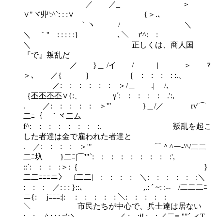
／ ／_ ＞
∨"ヾ丱':^`: : :∨ {＞.､
｀ヽ / ＼
＼ ｀'' : : : : :} ､＼ r'^: :
＼ 正しくは、商人国
『で』叛乱だ
／ }＿ /イ / | ＞ ﾏ
＞､ ／{ ｝ ｛ : : : : :.、
／: : : : : : ＞/＿ .| /､
｛丕丕丕丕∨{:、 γ´: : : : : .':,
. ／: : : : : ＞'" }＿/／ rv'⌒
二ﾆ｛ ｀ヾ二ム
f^: : : : : : : :. 叛乱を起こ
した者達は金で雇われた者達と
. ／: : : : ＞'" ⌒＾^ー-'^/二二
二ﾆ圦 }二ﾆ|⌒'"`: : : : : : : : :',
::´: : : :＞:｛ }
二二ﾆﾆﾆニ〉 f二二| : : : : ＼: : : : : :＼
: : : ／: : : }::､ ,.: ´ ~: :‐- /二二二ﾆ
ニ{: jﾆﾆﾆ:|: : : : : : ＼: : : : :
＼ 市民たちが中心で、兵士達は居ない
: : /: : : : :;′:＼ ／ : :i! : : ／二=-''"´.ィT