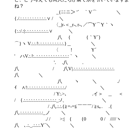
ね？
_{ﾆﾆニ＞ '´￣｀V⌒ ＼
{./.:.:.:.:.:.:.:.:.:.:.:.∨ / ＼
〈_|r-＜_r‐､r-､／⌒Y⌒Y｀ヽ
{:.:/.:|:.:.:.:.:.:.:.:.:.:.∨ ＼
八 { {｀Y´}
⌒}ヽ V.:.:.!:.:.:.:.:.:.:.:.:.:.:.}＿ ＼
〈 ! Y´
' ハV.:.!:..:.:.:.:.:.:.:.:.:.:.:.:.:.:｀ヽ ＼
'. .八 .
八 / 八V|.:.:.:.:.:.:.:.:.:.:.:.:.:.:.:.:.:.
八 ＼
八 ヽ ＼ ./
ｲ ∧!:.:.:.:.:.:.:.:.:.:.:.:.:.:.:.:./ ＼
/ Y:.>､ .イ＞ ＿ ＜
/ {.:.:.:.:.:.:.:.:.:.:.:.:.:.:_:ﾉ、 ＼
/ .八.:.:.{≧=-=≦￣￣￣/ ≧s｡. .{
八.:.:.:.:.:.:.:.:.:.:_ノ ＼ ＼
./ / >:| { {0 0 / /////ヽ
八ゝ､.:._.:.:.:.Y´＼ ＼ ＼