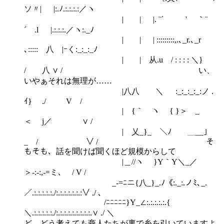
ソ〃| |:.ﾉ.:.:.:.:／ヽ
| | |. ¨´ ' ｀¨
´ .l |.:.:.:.／ヽ:._ﾉ
| | | :::::::::,.､_r.､_r
､::::: 八 |ｰく:_:_:_ﾉ
| | 从.u / : : : : ＼}
/ 八 ∨ / い、
いやぁそれは無理が……
|八八 ＼ ゝ :_:_:_:_:ノ .
ｲ} ./ V /
| {｀ ヽ { }＞ _
＜ j／ ∨ /
| 乂_}_ ＼ﾉ ＿__」
_ / ∨ / そ
もそも、話を聞けば聞くほど規模からして
|＿//ヽ }Y｀Y＼_／
＞-:‐:,‐=ミ､ / V /
_-=ﾆニ{八_}_.ﾉ《:._:.ノﾐ､_.
／.:.:.:.:.:./:.:.:.:.:.:.:∨ ./ ､
/ﾆﾆﾆﾆﾆ}Y_∠:.:.:.:.:.{
＼.:.:.:.:.:./:.:.:.:.:.:.:.:.:.∨ ./ ＼
ど、どう考えても商人たちが裏で糸を引いていますよ