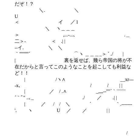
だぞ！？
＼. ＼
U
＜ イ ／ l
＼ ヽ＿＿＿
＞ ,...-...､ .＿
二＞- ＜ .| |
--イ. ＼ ＼
｀''''''''''´ ⌒ヽ ＿＿＿_＞ ´ ./ |
| 裏を返せば、幾ら帝国の将が不
在だからと言ってこのようなことを起こしても利益な
ど！！
| /ヽ∧ __xr---
-x､ / / | |
| ／ / .∧ _,,,,-‐''"´｀¨¨¨¨¨¨
´｀ﾞ'' ..､_ ./ ／ .| |
| ／ / / ＼ ´ ｀.‐-----‐
'. ヽ U ／ ／ | |
/