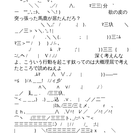
┘,.ｲ ,_ ∨、
￣￣￣＼ ＼ .／/ ∧. ﾏ三三| 分 `
ー ''",.'､::ﾄ､ ヽ＼! } 欲の皮の
突っ張った馬鹿が居たんだろ？
＼ ＼,:' / .| }. ﾏ三圦 ＼
＿／三＞ヽ＼. ':, ! |
/ .＼ ＼{. ; | }}三ﾆﾑ
ﾏ三＞''" / } } ./ /- ､
./ ﾑ .ﾏ ;′ | }}三三｛ }
ﾆ/,.ヘ / | V / ././ 深く考えんな
よ、こういう行動を起こす奴ってのは大概理屈で考え
たところで読めねえよ
.ﾑﾏ ∧ ∨ . ./ | }}---‐‐一
=≦ }/∧＿__! /./ィ彡′
∧＼ ∧ ∨/ .| ./ 〉
＿／ 廴＿ . /三三圦、
`''＜＿＿_,} .}＿_.込 .∨ . | .／／二￣
￣ |ﾐh､/三三/三ミメ、 ｒ ､
ミｈ､＿＿＿＿＿＿∧ .∨^! ﾚ' ／ ／^! ／^!
⌒ヽ .|三三三／三三三ト､_/::^ヽ `''＜
三三三三三三三三ﾆ〉 / | / / /_ ;!.|
| } ＼!三三三三三三／三三≧ｘ ､ ＼