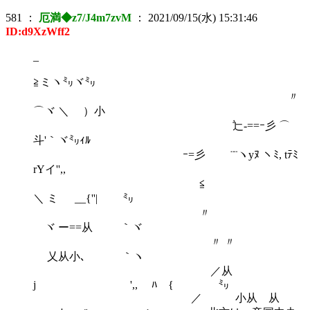
581
：
厄満◆z7/J4m7zvM
：
2021/09/15(水) 15:31:46
ID:d9XzWff2
_
≧ミヽ㍉ヾ㍉
〃
⌒ヾ ＼ ）小
辷-==ｰ彡 ⌒
斗'｀ヾ㍉ｨﾙ
ｰ=彡 ¨¨ヽyﾇ ヽﾐ, tﾃﾐ
rYイ'',,
≦
＼ ミ __{''| ㍉
〃
ヾ ー==从 ｀ヾ
〃 〃
乂从小､ ｀ヽ
／从
j ',, ﾊ { ㍉
／ 小从 从