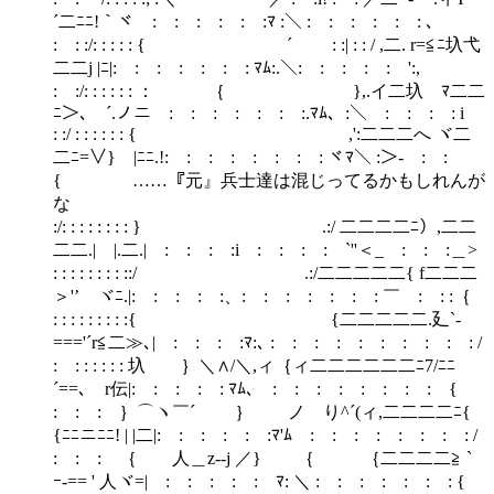
´二ﾆﾆ!｀ヾ : : : : : :ﾏ :＼ : : : : : : 、
: : :/: : : : : { ´ : :| : : / ,二. r=≦ﾆ圦弋
二二j |ﾆ|: : : : : : : ﾏﾑ:.＼: : : : : ':,
: :/: : : : : : ： ｛ },.イ二圦 ﾏ二二
ﾆ＞､￣´.ノニ : : : : : : :.ﾏﾑ、:＼ : : : : i
: :/ : : : : : : { ,':二二二へ ヾ二
二ﾆ=∨} |ﾆﾆ.!: : : : : : : : ヾﾏ＼ :＞- : :
{ ……『元』兵士達は混じってるかもしれんが
な
:/: : : : : : : : } .:/ 二二二二ﾆ）,二二
二二.| |.二.| : : : :i : : : : `''＜_ : : :＿>
: : : : : : : : ::/ .:/二二二二二{ f二二二
＞'’ ヾﾆ.|: : : : :、: : : : : : : ￣ : : :｛
: : : : : : : : :{ {二二二二二.廴`-
==='´r≦二≫､| : : : :ﾏ:､ : : : : : : : : : : /
: : : : : : : 圦 ｝＼∧/＼,ィ｛ィ二二二二二二ﾆ7/ﾆﾆ
´==､￣r伝|: : : : : ﾏﾑ､ : : : : : : : : {
: : : ｝⌒ヽ￣´ ｝ ノ り^´(ィ,二二二二ﾆ{
{ﾆﾆニﾆﾆ! | |二|: : : : : :ﾏ'ﾑ : : : : : : : : /
: : : ｛ 人＿z--j ／} ｛ ｛二二二二≧ `
ｰ-== ' 人ヾ=| : : : : : ﾏ: ＼ : : : : : : : {