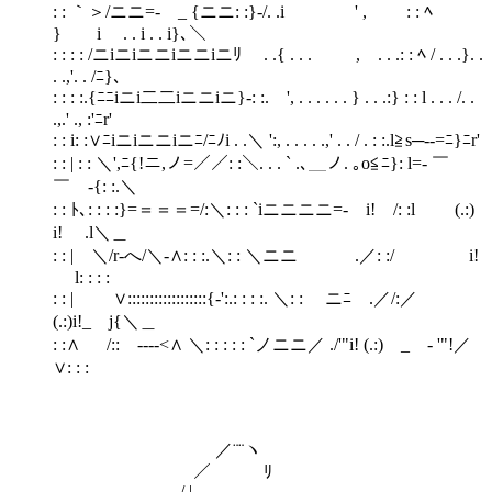
: : ｀＞/ニニ=- _ {ニニ: :}-/. .i ' , : : ﾍ
} i . . i . . i}､＼
: : : : /ニiニiニニiニニiニﾘゝ . .{ . . . , . . .: : ﾍ / . . .}. .
. .,'. . /ﾆ}､
: : : :.{ﾆﾆiニi二二iニニiニ}-: :. ', . . . . . . } . . .:} : : l . . . /. .
.,.' ., :'ﾆr'
: : i: :∨ﾆiニiニニiニﾆ/ﾆﾉi . .＼ ':, . . . . .,' . . / . : :.l≧s─-‐=ﾆ}ﾆr'
: : | : : ＼',ﾆ{!ニ,ノ=／／: :＼. . . ` .､＿ノ. ｡o≦ﾆ}: l=- ￣
￣ -{: :.＼
: : ﾄ､: : : :}=＝＝＝=/:＼: : : `iニニニニ=- i! /: :l (.:)
i! .l＼＿
: : | ＼/r-へ/＼-∧: : :.＼: : ＼ニニ .／: :/ i!
l: : : :
: : | ∨::::::::::::::::::{-':.: : : :. ＼: : ゝニﾆ .／/:／
(.:)i!_ j{＼＿
: :∧ /::ゝ----<∧ ＼: : : : : `ノニニ／ ./'"i! (.:) _ - '"!／
∨: : :
／¨¨ヽ
／ ﾘ
./.|