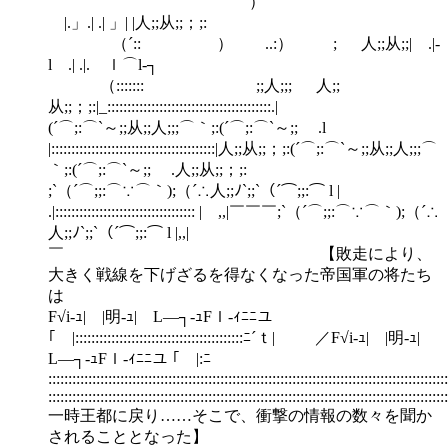
´ ⌒ ）
|.」.| .| 」| |人;;从;;；;:
（´:: ） ..:） ; 人;;从;;| .|-
l .| .|. ｌ⌒l‐┐
（::::::: ;;人;;; 人;;
从;;；;:|_:::::::::::::::::::::::::::::::::::::::::.|
(´⌒;:⌒`～;;从;;人;;;⌒｀;:(´⌒;:⌒`～;; .l
|:::::::::::::::::::::::::::::::::::::::::|人;;从;;；;:(´⌒;:⌒`～;;从;;人;;;⌒
｀;:(´⌒;:⌒`～;; .人;;从;;；;:
;`（´⌒;;:⌒∵⌒｀);（´∴人;;ﾉ`;;`（´⌒;;:⌒ l |
.|::::::::::::::::::::::::::::::::::: | ,,|￣￣￣;`（´⌒;;:⌒∵⌒｀);（´∴
人;;ﾉ`;;`（´⌒;;:⌒ l |,,|
￣ 【敗走により、
大きく戦線を下げざるを得なくなった帝国軍の将たち
は
F√i-ｭ|￣|明-ｭ|￣L―┐-ｭFｌ-ｨﾆﾆユ
｢￣|::::::::::::::::::::::::::::::::::::::::::ﾆ´ｔ| ／F√i-ｭ|￣|明-ｭ|￣
L―┐-ｭFｌ-ｨﾆﾆユ ｢￣|:ﾆ
::::::::::::::::::::::::::::::::::::::::::::::::::::::::::::::::::::::::::::::::::::::::::::::::::::
::::::::::::::::::::::::::::::::::::::::::::::::::::::::::::::::::::::::::::::
一時王都に戻り……そこで、衝撃の情報の数々を聞か
されることとなった】