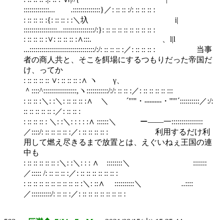
:::::::::::::... .::::::::::::::}／: :: :: :/: :: :: :: :
: :: :: :: :{: :: :: : :＼圦 i|
:::::::::::::::::...::::::::::::::::/:}: :: :: :: :: :: :: :: :: :
: :: :: :: :∨: :: :: :: :∧:::. 、l|l
...:::::::::::::::::::::::::::::::::/:/: :: :: :: :／: :: :: :: : 当事
者の商人共と、そこを餌場にするつもりだった帝国だ
け、ってか
: :: :: :: :: ∨: :: :: :: :∧ ヽ γ、
＾::::^:::::::::::::::::,ヽ:::::::::::/:/: :: :: :／: :: :: :: :: :::
: :: :: :＼: :＼: :: :: :: :∧ ＼ ´"'''・‐-----‐・'''"´::::::::::／:/:
:: :: :: :: :: :／: :: :: :
: :: :: :: : ＼: :＼: : : : :∧ ::::::＼ ー――一::::::::::::::::
／::::/: :: :: :: :: :／: :: :: :: :: : 利用するだけ利
用して燃え尽きるまで放置とは、えぐいねぇ王国の連
中も
: :: :: :: :: :: :＼: :＼: : : ∧ ::::::::＼ :::::::
／::::: /: :: :: :: :／: :: :: :: :: :: :: :
: :: :: :: :: :: :: :: :: :: :＼: ::∧ ::::::::::＼ ..::::
／::::::::::/: :: :: :／: :: :: :: :: :: :: :: :