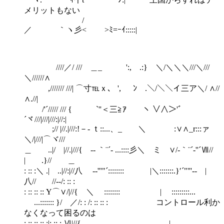
メリットもない
/
／ ｀ヽ彡< >ﾐ=ｰｲ:::::|
////／/ /// ＿_ ':, .:} ＼/＼＼＼///＼///
＼//////∧
,/////// ///| ⌒寸℡ｘ、 ', ﾝ .＼/＼＼イ三ア＼/ ∧//
∧.//|
/'´///// /// { `''＜三≧ｱ ヽ ∨∧＞'ﾞ
´ヾ///|///|///:|//:|
;// |//.|///:!－- ｔ::...、_ ＼ :∨∧_r:::ァ
＼/|///|⌒ヾ///
＿ ..|/ |//.|///{ゝ-- ｀¨´- ...::::彡＼ ミ ∨/-｀¨´-''´Ⅶ//
| .}// ＿
: :: :＼ .| ..|//:|//八 -‐'''"´:::::::: |＼:::::::.}′´"'''‐- |
八// //--/: :: :
: :: :: :: Y⌒∨/|//{ ＼ :::::::: | :::::::::...
...::::::: }/ ／/: : /: :: :: : コントロール利か
なくなって困るのは
: :: :: :: :|: :: : Ⅵ|//{ |