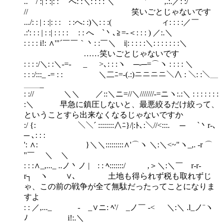
.. / :| : :|: :ゝ へ: :＼: : : : ＼ ` ' ,.:.／: :/
// 笑いごとじゃないです
.../: : | : :|: : :ゝ: :へ: :)＼: : :( ィ: : : :／￣
.:': : : | : :| : : : : ゝ: : へ `丶､≧=-＜: : : ) ／:.＼
: : : : i!: ∧'"´￣￣｀丶: :￣＼ i|: : : : :＼: : : : : : :＼
……笑いごとじゃないです
: : : :/＼: :＼-=- _ >､: : :ヽゝ─-─=⌒ヽ : : : : ＼
: : :/:::_ -= : : ゝ ＼二ﾆ=-(.:)ニニニニ＼∧ : ＼: :＼＿
＿＿_
: :// ＼＼ ／::＼ニ=//＼///////-=ニヽ:.:＼ : : : : : : :
:＼ 早急に鎮圧しないと、最悪絞るだけ絞って、
ということすら出来なくなるじゃないですか
:/ {: ＼＼´ ::::::::∧ﾆ}/|:ﾄ､:＼//<:::.￣ ─ ￣ `丶r‐､
─ ､: : :
': ∧: }＼＼:::::::::∧'⌒ヽ ＼:＼<~"ヽ_,. -r ⌒
''￣ ＼ ＼
: : :∧_,..._ ..ノ丶ノ | : : ﾍ:::::::/ ,＞＼:＼￣ r‐r‐
r┐ ヽ ∨､ 土地も得られず税も取れずじ
ゃ、この前の戦争が全て無駄だったってことになりま
すよ
: : ／,..._ - _∨ニ: ﾍ'/ _ノ￣ -< ＼:＼ .l_ノ¨ヽ
ﾉ i!:.＼