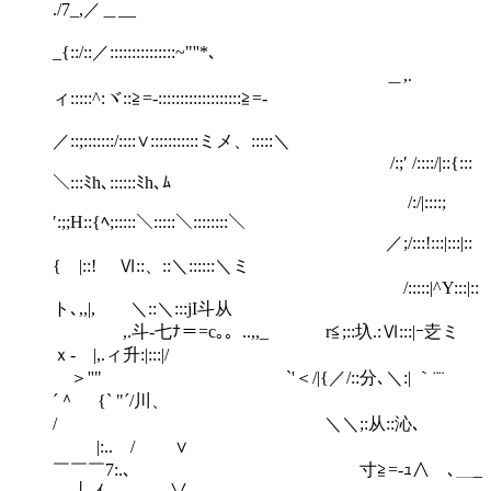
./7_,／＿__
_{::/::／:::::::::::::::~"''*､
＿,.
ィ:::::^:ヾ::≧=‐:::::::::::::::::::≧=‐
／::;:::::::/::::∨:::::::::::ミメ、:::::＼
/:;′ /::::/|::{:::
＼:::ﾐh､::::::ﾐh､ﾑ
/:/|::::;
′:;;H::{ﾍ;:::::＼:::::＼::::::::＼
／;/:::!:::|:::|::
{ |::! Ⅵ::、::＼::::::＼ミ
/:::::|^Y:::|::
ト､,,|, ＼::＼:::jI斗从
,.斗‐七ﾅ＝=c｡。..,,_ r≦;::圦.:Ⅵ:::|ｰ赱ミ
ｘ- |,.ィ升:|:::|/
＞''" `'＜/|{／/::分､＼:| ｀¨¨
´＾ {` "´/川、
/ ＼＼;:从::沁､
|:.. / ∨
￣￣￣7:.､ 寸≧=‐ｭ∧ ､＿_