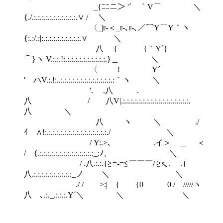
_{ﾆﾆニ＞ '´￣｀V⌒ ＼
{./.:.:.:.:.:.:.:.:.:.:.:.∨ / ＼
〈_|r-＜_r‐､r-､／⌒Y⌒Y｀ヽ
{:.:/.:|:.:.:.:.:.:.:.:.:.:.∨ ＼
八 { {｀Y´}
⌒}ヽ V.:.:.!:.:.:.:.:.:.:.:.:.:.:.}＿ ＼
〈 ! Y´
' ハV.:.!:..:.:.:.:.:.:.:.:.:.:.:.:.:.:｀ヽ ＼
'. .八 .
八 / 八V|.:.:.:.:.:.:.:.:.:.:.:.:.:.:.:.:.:.
八 ＼
八 ヽ ＼ ./
ｲ ∧!:.:.:.:.:.:.:.:.:.:.:.:.:.:.:.:./ ＼
/ Y:.>､ .イ＞ ＿ ＜
/ {.:.:.:.:.:.:.:.:.:.:.:.:.:.:_:ﾉ、 ＼
/ .八.:.:.{≧=-=≦￣￣￣/ ≧s｡. .{
八.:.:.:.:.:.:.:.:.:.:_ノ ＼ ＼
./ / >:| { {0 0 / /////ヽ
八ゝ､.:._.:.:.:.Y´＼ ＼ ＼