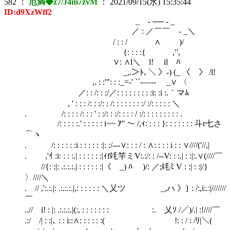
582
：
厄満◆z7/J4m7zvM
：
2021/09/15(水) 15:35:44
ID:d9XzWff2
_ - ── - _
／ : ／￣￣ - _＼
/ : : / ∧ )/
{: : : :{ ,′',
∨: ∧l＼ l! il ﾊ
_,.＞ﾄ､＼ 〉-) (_ 〈 〉 /l!
,. : :'": : :_=-' `´-―‐- _∨ 〈
／: : /: : :/／: : : : : : : : :i: :i :.｀マﾑ
, ' : : : /: : :/: : /: : : : : : : :/ :/: : : : : ＼
. /: : : : /: : : ' : :/: : :/: : : : / :/: : : : : : : : : .
/: : : : :.' : : : : : i~~ ｱ'' ～ /,ｨ: : : : }: : : : : : : 斗r七さ
⌒ヽ
. /: : : : : :i : : : : : :|: :/-‐-∨: : : / : ∧: : : : i : : ∨////('//,|
. ,'ｲ :i: : : :.| : : : : : :|ｨf竓竿ミV:.:/: : /‐-V: : :.| : :|:.∨(////￣
//{: :|: .:.:.:.| : : : : : :|《 _) ﾊ )/: ／;竓ﾐ V : :| : :|/}
〉////＼
. // ,':.:.|: .:.:.:.|,: : : : : : ＼乂ツ _,ハ 》} : /:,i:.:|///////
￣
..// i! : |: .:.:.:.|(:, : : : : : : :ゝ :. 乂ｿ /／)/.| :!////￣
.:/ /| : :|､ : : i::∧: : : : : :( !: : / : /ﾘ|＼(