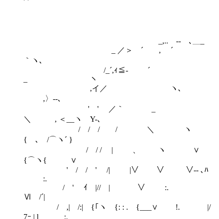
_,.. -- ､＿_
_ ／＞ ´ , ´
｀ヽ､
/_´,ｨ≦- ´
_ ヽ
,イ／ ヽ､
,〉--､
' ' ／｀ _
＼ , ＜__ヽ Y-､
/ / / / ＼ ヽ
{ ､ /⌒ヽ´ }
/ / / | 、 ヽ ∨
{⌒ヽ{ ∨
' / / ' /| |∨ ∨ ∨-- ､ﾊ
:.
/ ' ｲ |// | ∨ :.
Ⅵ /´|
/ ,| /:| {｢ヽ {: : . {___∨ !. |/
7ｰ | l :.