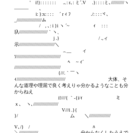
' i!}: : : : : : : ゝ .､: r､: ミ´.V .}: : : :ミ､///////////ヽ
――― ､
i: }:x: : : : ゝ´ r ｨ ﾌ ./: : : :ヾ､
_/////////////////////ム
/ , ､: i }i ヽ ´~ ｨ ゞ: : :
圦////////////////////////｀ヽ、
j .} / .,ィ
示//////////////////////////////＼
ゝ.､__ ィ
ｿ/////////////////////////////////////
ﾍ￣ ~ ｨ´
///////////////////////////////////////
{///.｀￣ヽ
ｨ///////////////////////////////////////// 大体、そ
んな道理や理屈で良く考えりゃ分かるようなことも分
からねえ
i!////{ ｀-{i/ｨ ￣￣ ミ
ｘ､ ヽ､/////////////////////
V///i .}{
}/ ム ＼//////////////////
V､/} / ﾊ
＼//////////////// 分からなくしたうえで