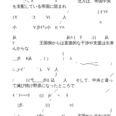
',ｰ-､ ﾊ ゝ 北方は、帝国中央
を支配している帝国に阻まれ
/ {イｿｲ
{Y ',ﾋ Vi 人
/ ﾊ
小 V彡ｲ㍉小 i{ヾﾊ
从 从ﾊ } ﾘ .}{ 从
ｿ 王国側からは直接的な干渉や支援は出来
んからな
{
＿彡 ﾙ从 ,（ ） | ∧
｀ ｰ---一=ﾆ二 /
/､_yイ´ ｀)､ V 人
丿 ／
/ {{弋____彡l} 込 人 そして、中央と違っ
て滅び焼け野原になったところで
／ ／
ｲ｀ﾃ===ﾘ {|} jﾚ´ ヽ ﾘ
/
|彡. {|} ∨l
/ 丿
｀ヽ. ｨ个t ﾉ:| 王国からすればデ