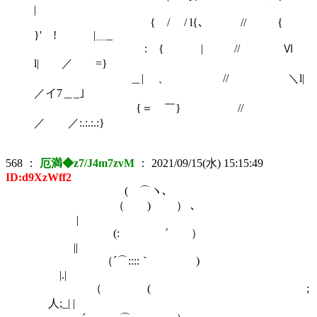
|
{ / / l{､ // {
}' ! |＿_
: { | // Ⅵ
l| ／ =}
＿| 、 // ＼l|
／イ7＿_｣
{＝ ￣} //
／ ／:.:.:.:}
568
：
厄満◆z7/J4m7zvM
：
2021/09/15(水) 15:15:49
ID:d9XzWff2
( ⌒ヽ､
（ ) ） ､
|
(: ´ ）
||
（´⌒::::｀ )
|.|
（ ( ;
人;_| |