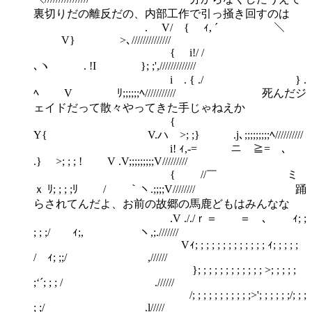
裏切りだの離反だの、内部工作で引っ掻き回すのは
. V/ { ｨ, ´ ＼
V} >､//////////////
{ i!/ /
､ヽ . !I }; ;',/////////////
i . { ./ } .
ﾍ V ﾘ;;;;;;ﾍ/////////// 死んだジ
ェイドだって散々やってきた手じゃねえか
{
Y{ V.ハ >; ;} .j､;;;;;;;;;ﾍ//////////
i! ｨ,-= ニ ≧= ､
.} >; ; ; ! V .V;;;;;;;;;V/////////
{ //￣ ミ
ｘ ﾘ; ; ; ;ﾘ / ｀ヽ.;;;;V//////// 踊
らされてんだよ、お前の故郷の馬鹿どもはみんなな
.V ././ｒ＝ ＝ ､ ｨ; ;
; ; ;/ ｨ;, ヽ,;.///////
Vｨ; ; ; ; ; ; ; ; ; ; ; ; ; ｨ; ; ; ; ;
/ ｨ; ;;/ ,//////
}; ; ; ; ; ; ; ; ; ; ; ; >; ; ; ; ;
;‘´; ; ; / .//////
/; ; ; ; ; ; ; ; ; ; ;>'; ; ; ; ; ;/; ; ;
; ;/ .l/////