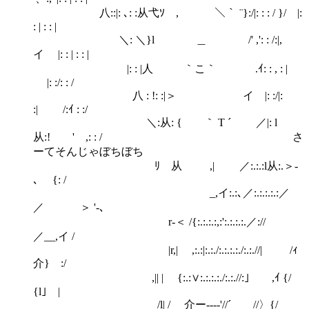
八::|: ､: :从弋ｿ , ＼｀ ¨}:/|: : : / }/ |:
: | : : |
＼: ＼}l ＿ /' ,': : /:|,
イ |: : | : : |
|: : |人 ｀こ｀ .ｲ: : , : |
|: :/: : /
八 : !: :|＞ イ |: :/|:
:| /:ｲ : :/
＼:从: { ｀ T ´ ／|: l
从:! ' ,: : / さ
ーてそんじゃぼちぼち
ﾘ 从 ,| ／:.:.:l从:.＞-
､ {: /
_,イ:.:､／:.:.:.:.:／
／ ＞ '-､
r-＜ /{:.:.:.:,:':.:.:.:.／://
／__,イ /
|r,| ,:.:|:.:./:.:.:.:./:.:.//| /ｨ
介} :/
,|| | {:.:∨:.:.:.:./:.:.//:｣ ,ｲ {/
{l｣ |
/l| / 介ー----'//´ //〉{/