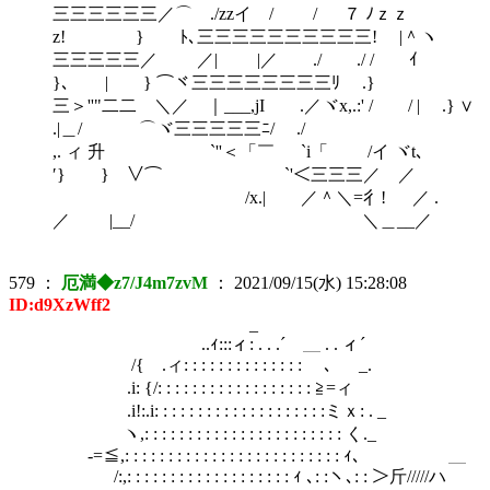
三三三三三三／⌒ ./zzイ / / ７ ﾉｚｚ
z! } ﾄ､三三三三三三三三三三! |＾ヽ
三三三三三／ ／| |／ ./ ./ / ｲ
}､ | } ⌒ヾ三三三三三三三三ﾘ .}
三＞''"二二 ＼／ ｜___,jI .／ヾx,.:' / / | .} ∨
.|＿/ ⌒ヾ三三三三三ﾆ/ ./
,. ィ 升 `''＜「￣ `i「 /イ ヾt､
′} } ∨⌒ `'＜三三三／ ／
/x.| ／＾＼=彳! ／ .
／ |__/ ＼＿__／
579
：
厄満◆z7/J4m7zvM
：
2021/09/15(水) 15:28:08
ID:d9XzWff2
_
..ｨ:::ィ: . . .´ ＿ . . ィ´
/{ .ィ: : : : : : : : : : : : : : ゝ､ _.
.i: {/: : : : : : : : : : : : : : : : : : ≧=ィ
.i!:.i: : : : : : : : : : : : : : : : : : : :ミｘ: . _
ヽ,: : : : : : : : : : : : : : : : : : : : : : : く._
-=≦,: : : : : : : : : : : : : : : : : : : : : : : : : ｨ､ ＿
/:,: : : : : : : : : : : : : : : : : : : ｨ ､: :ヽ､: : ＞斤/////ハ