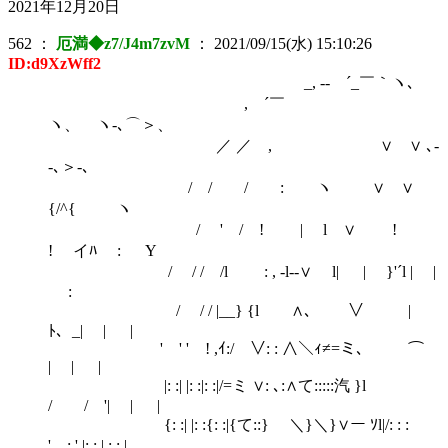
2021年12月20日
562
：
厄満◆z7/J4m7zvM
：
2021/09/15(水) 15:10:26
ID:d9XzWff2
_, -- ´_￣｀ヽ､
, ´￣
ヽ、 ヽ-､⌒＞、
／ ／ , ∨ ∨ ､-
-､＞-､
/ / / : ヽ ∨ ∨
{/^{ ヽ
/ ' / ! | l ∨ !
! イﾊ : Y
/ / / /l : , -l--∨ l| | }'´l | |
:
/ / / |__} {l ∧､ ∨ |
ﾄ、_| | |
' ' ' ! ,ｲ:/ ∨: : ∧＼ｨ≠=ミ､ ⌒
| | |
|: :| |: :|: :|/=ミ ∨: ､:∧て:::::汽 }l
/ / '| | |
{: :| |: :{: :|{て::} ＼}＼}∨ー ｿl|/: : :
'、:,' |: : | : : |