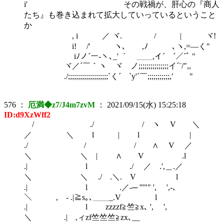
i' その戦禍が、肝心の『商人
たち』も巻き込まれて拡大していっているということ
か
, i ／ ヾ. / | ヾ!
i! /' ヽ､ ,ﾉ ､ヽ,=―く"
iﾉノ´ー-ヽ､_' ｀ ＿＿,イ´￣´／´ﾞ "
ヾ／´￣｀ヽ ヾ ノ;;;;;;;;;;;;;;;イ´¨/",,
./;;;;;;;;;;;;;;;;;;;;`く´ `y'´￣;;;;;;;;;;;,′ "
576
：
厄満◆z7/J4m7zvM
：
2021/09/15(水) 15:25:18
ID:d9XzWff2
/ ./ / ヽ V ＼
／ ＼ l | l |
./ / / ∧ V ／
＼ ＼ | ∧ V .l
.| l ./ ／ .',＿.／
＼ ＼ ./ .＼. V l
.| l .／-─ '''"" ', ',-､
＼ , - .|≧s｡､＿＿_.V l
.| l zzzzf≧竺≧x､ ', ',
＼ .| ,ィzf竺竺竺≧zx､__