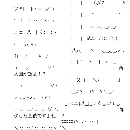
| | 《.乂ﾂ V
ソ〃| |:.ﾉ.:.:.:.:／ヽ
| | |. ¨´ ' ｀¨
´ .l |.:.:.:.／ヽ:._ﾉ
| | | :::::::::,.､_r.､_r
､::::: 八 |ｰく:_:_:_ﾉ
| | 从.u / : : : : ＼}
/ 八 ∨ /
|八八 ＼ ゝ :_:_:_:_:ノ .
ｲ} ./ V /
| {｀ ヽ { }＞ _
＜ j／ ∨ / 商
人国が叛乱！？
| 乂_}_ ＼ﾉ ＿__」
_ / ∨ /
|＿//ヽ }Y｀Y＼_／
＞-:‐:,‐=ミ､ / V /
_-=ﾆニ{八_}_.ﾉ《:._:.ノﾐ､_.
／.:.:.:.:.:./:.:.:.:.:.:.:∨ ./ ､ 降
伏した直後ですよね！？
/ﾆﾆﾆﾆﾆ}Y_∠:.:.:.:.:.{
＼.:.:.:.:.:./:.:.:.:.:.:.:.:.:.∨ ./ ＼