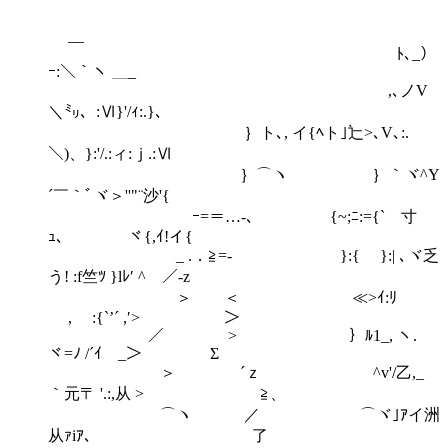
__
ﾄ､_）
ｰ:＼｀ヽ ＿_
,､ノV
＼㍉、:Ⅵ}'/ｨ:.}、
｝ト､, イ{ﾍト｣辷>､V､:.
＼)、}:'/.:ィ:ｊ.:Ⅵ
｝⌒ヽ ｝｀ヾ^Y
´￣｀ﾞヾ＞''"¨沙'{
ｰ=＝…-､ {~;ﾆ:={` 寸
ｭ､ ヾ{,ｲ!イ{
_ .．≧=- }:{ }:| ､ヾ乏
う! :f竺ﾂ }lﾚ′ ^￣／‐z
＞ ＜ ≪>ｲ:ﾘ
, :{`’´ ,′> ＞
／ > ｝ﾙ1_, ヽ.
ヾ=ﾉ /´ｲ _＞ Σ
＞ ´ｚ ^v'/乙,_
｀元〒 '.:,从 > ≧、
⌒ヽ ／ ⌒ヾ｣ｱイ洲
从ｧiｱ､ 了