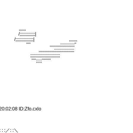
,,,,
;;;;;|
;;;;;;;;;;;| ,,,,,,,
 ,,,,,,,,,;;;;;;;;;;;;''
,,,,,,;;;;;;;;;;;;;;;;;
;;;;;;;;;;;;;;;;;;;;
''';;;;;''''''''''
2:08 ID:Zfo.cxlo
: : :／: :＼