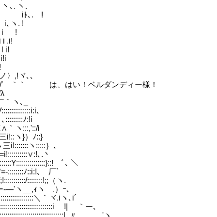
､. ヽ.
iﾄ､. !
i､ヽ. !
 i !
 .i!
 i!
!i
!
/ノ〉,!ヾ､､
 ｀.uｲ' i.!::７/′ ｀｀ は、はい！ベルダンディー様！
/λ
i'::￣｀ヽ､_
::::::::::i:i､
:::::::ﾉ:!i
三∧｀ヽ:::,'::/i
ヽ三三i!::ヽ}）ﾉ::}
ヽ三i!:::::::ヽ:::::｝､
!::::::::::∨:!､.丶
:Y:::::::::::::::}::! ﾞ､ ＼
:::::::ﾉ::i:!､ 厂`
::::::/::::::::!;;（ヽ.
:::¨`ー-―'ヽ__,ｨヽゞ.）ｰ､
:::::::::::::＼｀ヾ.iヽ､i´
:::::::::::::::::i !| ｀ー､
::::::::::::::::::| .〃 'ヽ.