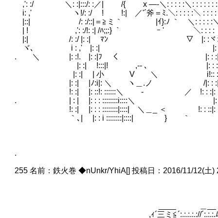
,': :/ ＼: :|:::/: :／| /{ x ―‐＼: : : : :＼: : : : : : 
i: ,' ヽ!/: :/ ! !:| ／'´斧＝ﾐ.＼: : : : :＼ : : : : |: : : 
|::| /: :/::|＝≧ミ｀ |ｲ}:ﾉ ｀ ＼: : : : :＼ :
| ! ,': :/!: :| /ﾊ;;:} ｀ ｰ ' ＼: : : : ヽ r 
|:| /: :/ |: :| ﾏﾝ ▽ |: :ヾ: : : : :､| 
ヾ､ i : ,' |: :| |: : :|｀､: : : :V. 
. ＼ |: :!. |: :|ﾌ く |: : :| : ヽ
|: :| !:::|! ,-- ､ |: : :|: : | }: : : i: 
|: :| | 小 V ＼ i!:: ::|: : |｜: : |::/
|: :| |ﾉ:i|: ＼ ヽ＿.ノ /|: : :|: : 
!: :| |: ::!: ::::::＼ - ／ !: : :|: : |｜: :
. | : | |: : : ::::::::i::::＼ |: : ::|: : |
!: :| |: : : ::::::::|::::| ＼＿_ ＜ !: : ::|: : |｜
｀､| |: : i ::::::::|::::| } ｀ |: : : |: :
.
255 名前：鉄火巻 ◆nUnkr/YhiA[] 投稿日：2016/11/12(土) 20:0
____ ＿__ ／ｨ:.､ 
,ｨ´三ミ≦´:.:.:.:.://´:.:.:.ﾑ/:/ ,ｨ