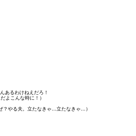
けねえだろ！
な時に！）
たなきゃ…立たなきゃ…）