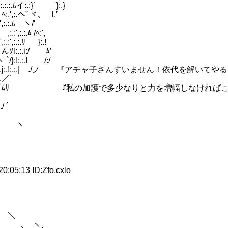
.ﾑイ:.:}´ }:.}
',:.ヘﾞヾ､ l,′
:.ﾑ ヽ/′
.:.ﾑ /ﾍ:',
,:.:.ﾘ }:.!
:.:.i:/ ﾑ′
!:.:.l /:/
 r ､ ´ .,'.j:.!:.:.| ./ノ 『アチャ子さんすいません！依代
,／´
/:／ ヽ _ ｡s´,ｲ／ﾑﾘ 『私の加護で多少なりと力を増幅しなけ
 ´
 ´ ヽ
5:13 ID:Zfo.cxlo
 ＼
 ､ ヽ.