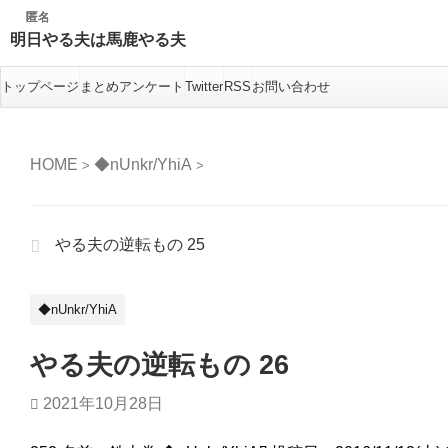
匿名
匿名
匿名
匿名
匿名
明日やる夫は馬鹿やる夫
トップページ
まとめアンケート
Twitter
RSS
お問い合わせ
HOME
◆nUnkr/YhiA
>
>
やる夫の逆転もの 25
◆nUnkr/YhiA
やる夫の逆転もの 26
2021年10月28日