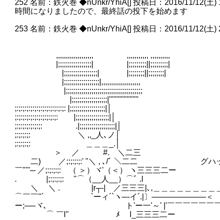
252 名前：鉄火巻 ◆nUnkr/YhiA[] 投稿日：2016/11/12(土) 19:5
時間になりましたので、最終話の投下を始めます
253 名前：鉄火巻 ◆nUnkr/YhiA[] 投稿日：2016/11/12(土) 20:0
,,,,,,,,,,,,,,,,,,, ,,,,,,,,,,, ,,,,,,,,,,
|;;;;;;;;;;;;;;;;;| |;;;;;;;;;||;;;;;;;;;|
|;;;;;;;;;;;;;;;;;| |;;;;;;;;||;;;;;;;;|
|;;;;;;;;;;;;;;;;;;|,,,,,,,,,,,,,,,,,,,,
|;;;;;;;;;;;;;;;;;;;;;;;;;;;;;;;;;;;;;;;
|;;;;;;;;;;;;;;;;;;|''''''''''''''''''''
;:;:;:;:;:;:;:;:;:;:;:;:;: |;;;;;;;;;;;;;;;;;;|│
;:;:;:;:;:;:;:;:;:;:;: |;;;;;;;;;;;;;;;;;|│
;:;:;:;:;:;:;: .|;;;;;;;;;;;;;;;;;;|│
;:;:;:;: ＼ ,,_人､ノ│
;:;:;:;: ＿＿＿_.│
＞ ／ #. ＼二三
二) ／;:;:;:;:' "＼ , ､/ﾞ ＼二二 グハ
￣"'''─ ／;:;:;:;: （ ＞）ヾ'（＜） ヽ三三三二ー
. |;:;:;:;: "⌒（__人__）⌒ﾞ .l
＼ ＼ . |r┬-| ／三三三|､,＿＿＿＿＿＿＿＿
⌒￣￣"´ `ーィ´`ヽ─-イ´.|〕──────────
ー;──ヾ､ ト'ー一'～' |'￣￣￣￣￣￣￣
⌒ ￣l" ﾒ l_三三三二ー