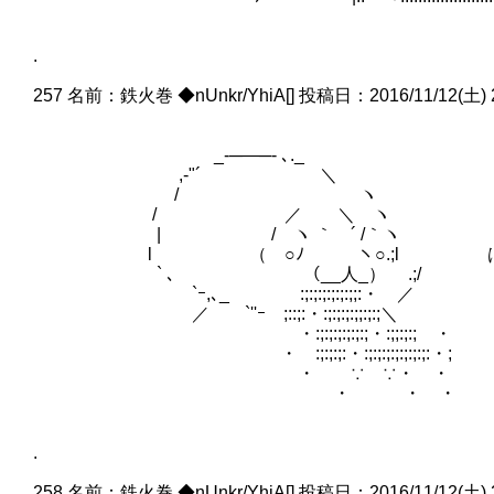
.
257 名前：鉄火巻 ◆nUnkr/YhiA[] 投稿日：2016/11/12(土) 20:0
_-─―─- ､._
,-"´ ゝ ＼
/ ヽ
/ ／ ＼ ヽ
| / ヽ ｀ ´ /｀ヽ （あークソゲ
l （ ○ﾉ ヽ○.;l はいはい
` ､ （__人_） .;/
`ｰ,､_ :;:;:;:;:;:;;:・ ／
／ `''ｰ ;::;:・:;:;:;:;;:;:
・:;:;:;:;:;:;・:;;:;:; ・
・ :;:;:;:・:;:;:;:;:;:;:;:・;
・ ∵ ∵・ ・
・ ・ ・
.
258 名前：鉄火巻 ◆nUnkr/YhiA[] 投稿日：2016/11/12(土) 20:0