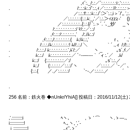
,ｨ´:._/:.:／´:.:.:.:.:.:.:i:,':.:.:.:.:.:.:
. /:.:.:ﾑ:.:/´:.:,ｨ／:.:.:.:.l!:.:.:.:.:＞ﾍ:.
／:.:.:f:.:.:ﾑ:.:./´:＞´:.:,i＞´/′,, ',:.',:.
／:.:.:.:.:.:{:.:.ﾑ:_,'／:.:.＞ｨzz≧‐' {} ,:.:',:
. ／:.:.:.:.:.:.:.:.,{:.:.{/ ´:.＞´. ´､_炒′ _ヽ',:.:'
/:.:.:.:.:.:.:.:.:.:/ ﾏ/:.:／:.:/ ､んｿl
,ｲ:.:.:/:.:.:.:.:.:.,' ./:./ﾑ:.:/ ヽ `/}:
. ,ｲ:.:.:,/:.:.:.:.:.:.:.{ ﾑ:/ﾑ:.:,'
/:.:.:./ﾑ:.:.:.:.:.:.:.:! ﾑ//:.:./ ＼ ｀´ .,ィ /:/!:.:
. /:.:.:./ ﾑ:.:.:.:.:.:.:.:.',ﾑ'
. ﾑ:.:./ ﾑ:.:.:.:.:.:.:.:.:.／ ´ｰ--─--‐‐｀ ´ィ:.´／ .ﾑ/
ﾑ:.:/ {:.:.:.:.:.:.:.:／:/ ｡s´:.:.／ ./
ﾑ:./ {:.:.:.:.:／:.:.:/`ヽ ／:.:.:.:.／ `ｰ／´ ､
{:.:.{ ／.／:.:.:.:.:/ `ｰ‐.／:.:.:.:.／
.
256 名前：鉄火巻 ◆nUnkr/YhiA[] 投稿日：2016/11/12(土) 20:0
,'.:::::::::i ﾍヽ､ , ゝ ' ⌒￣￣ヽ.ゝ―.､
i::::::::::::! ﾍ.､ヽ, ',´-
ｉ::::::::::::! ,.ｨ'',ゝ´