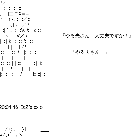
::!／ ￣￣:
: : : : ::
 : |二ニﾆ＝=
-､ : : :／::
ｿ } ／ /: :
/: ,: /: : :
: : : V／:/: : : : 『やる夫さん！大丈夫ですか！』
::/: : : : :
 !: : : : :
|｜: ::!/ |: i : : : 『やる夫さん！』
| |: | : : :
｜:::| |: | :i: :
: ! |: ! :|: :
 |｜/ !:: ::|: :
4:46 ID:Zfo.cxlo
}:i ___
´-‐‐､ヽ