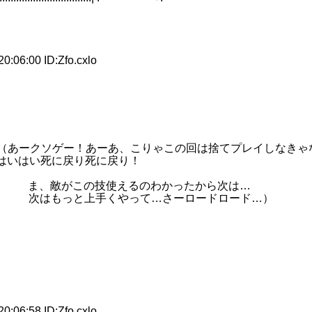
6:00 ID:Zfo.cxlo
ー！あーあ、こりゃこの回は捨てプレイしなきゃ
死に戻り死に戻り！
 ま、敵がこの技使えるのわかったから次は…
;＼ 次はもっと上手くやって…さーロードロード…）
6:58 ID:Zfo.cxlo