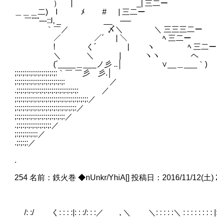
） | _| 三二ー
＿＿＿二) l ﾒ # | 三二ー
￣"'''─-::l, _ __ ──
｀￣／ 〆＼ ＼ 三三三二ー
／ ／´ | ＼ ﾍ 三二ー
! く´ | ヽ ﾍ 三二ー ,,
＼ ＼ | ヽヽ ヘ /;;;;;;;;
(´____＿___ノ彡 ..│ ∨__＿___｀) /;;;;
;:;:;:;:;:;:;:;:;:;:;:｀￣ ￣彡 彡.│ '''''
;:;:;:;:;:;:;:;:;:;:;:;:;: ／ ,,,,,,,
.;:;:;:;:;:;:;:;:;:;:;:;:;:;:;:;: ／ ;;;;;
;:;:;:;:;:;:;:;:;:;:;:;:;:;:;:;:;:;:;:／ ''
;:;:;:;:;:;:;:;:;:;:;:;:;:;:;:;:／
;:;:;:;:;:;:;:;:;:;:;:;:;:／
.;:;:;:;:;:;:;:;:;:／
;:;:;:;:;:;:／
.;:;:;:／
.
254 名前：鉄火巻 ◆nUnkr/YhiA[] 投稿日：2016/11/12(土) 20:0
/: :/ く: : : :|: : :/: : :／ , ＼ ＼: : : : :＼ : : : : : : : : |