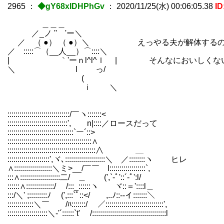
2965
：
◆gY68xIDHPhGv
：
2020/11/25(水) 00:06:05.38
I
＿＿＿
／_ノ '' 'ー＼
／ （ ●） （ ●）＼ えっやる夫が解体するの
／ :::::⌒（__人__）⌒::::＼
| ｀'ーｎl^l^ｌ | そんなにおいしくな
＼ l っ/
( ゝ
ｉ ＼
:::::::::::::::::::::::::::::::/￣ヽ:::::::< |
::::::::::::::::::::::::::::::', n|::::／ロースだって }
:::::::::::::::::::::::::::::::::`ー´::
::::::::::::::::::::::::::::::::::::::::::∧ 
::::::::::::::::::::::::::::::::::::::::::::∧ ＿
:::::::::::::::::::::',ヾ､::::::::::::::::::::＼ ／::::::::ヽ ヒレ .
∧:::::::::::::::::::＼ミ>__/￣￣ l::::::::::::::::::
:::∧::::::::::::::::::::二/ ＿ (',`-ﾟ'::´-ﾟ':l/ i:-ﾟ
::::::∧::::::::::::::/ /:::_::::::ヽ ヾ::＝'::::l＿ ＼::＝'´/
:::/＼' ;:::::::::ﾉ (',:::`ﾟ::</ ,..ﾉ::--イ:::::::＼ `l::::::::/:
:::::::::::::＼￣ /ﾊ:::::::/ ／:::::::::::::::::::::::::::::', _／:::::::
::::::::::::::::::::＼‐'´::::::`t' /:::::::::::::::::::::::::::::::::::::l /::::::::