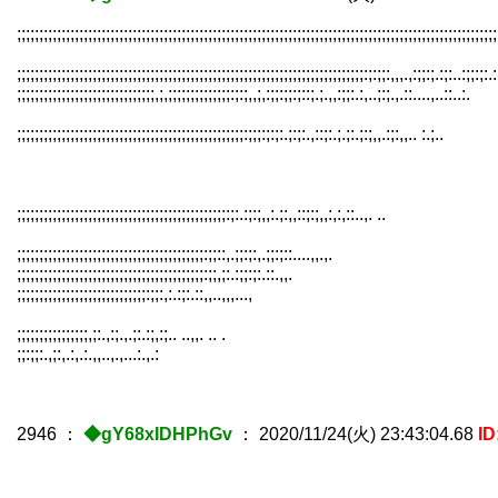
;;;;;;;;;;;;;;;;;;;;;;;;;;;;;;;;;;;;;;;;;;;;;;;;;;;;;;;;;;;;;;;;;;;;;;;;;;;;;;;;;;;;;;;;;;;;;;;;;;;;;;;;;;;;
;;;;;;;;;;;;;;;;;;;;;;;;;;;;;;;;;;;;;;;;;;;;;;;;;;;;;;;;;;;;;;;;;;;;;;;;;;;;;;:;:;;:,,,.,:;;:;.:;:..:;;:;:.:
;;;;;;;;;;;;;;;;;;;;;;;;;;;;;;;,;,;;;;;;;;;;;;;;:;:;,,;,:;;:;;:;::;.;.,,:;;:.:,..;:;.,.::....,..
;;;;;;;;;;;;;;;;;;;;;;;;;;;;;;;;;;;;;;;;;;;;;;;;;;;:;;;:;:;:.;:;:.,::;:.;.;:.;:;,,.:;:,,.. :.;..
;;;;;;;;;;;;;;;;;;;;;;;;;;;;;;;;;;;;;;;;;;;;;;;:;:.:;:;,,:.;:,,::;:;,,:,:,::..,. ..
;;;;;;;;;;;;;;;;;;;;;;;;;;;;;;;;;;;;;;;;;;:;;::,.;;:;:,.;;:;::....,,.,.
;;;;;;;;;;;;;;;;;;;;;;;;;;;;;;;;;;;;;;;;;;:;;,;:.:;;:;:.::.,,.
;;;;;;;;;;;;;;;;;;;;;;;;;;;;;:;;:,:.:;:.::,,..,,,...,
;;;;;;;;;;;;;;;;,;:.,:;.,.;:.:;,:;.. ..,,. .. .
;;:;;:.,;:,.:,.:.,,..,.,...:.,.:
2946
：
◆gY68xIDHPhGv
：
2020/11/24(火) 23:43:04.68
I
;
,;ﾍ /