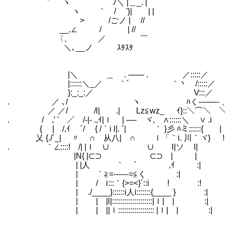
｀´￣ヽ ﾉ＼ |＿_. |
ヽ ｀ / '}| | |
> /ごノ | //
__,∠ / | //
〈、 ／ ￣
＼､__ノ ｽﾀｽﾀ
_＿_
|＼ ＿ . -──- . ／:::::／
|::::::＼_／ ｀´ ｀丶 /:::::／
}:_:_:／ V:::／
. ／ ､/ ヽ ﾊく-――- 
／ ／/ /l| .| Lz≦wz_ ｲ}::＼⌒＼ 
. / ,′ ' ／ /-|- .,ｲ|ｌ | -─- ヾ, ∧:::
{ | /,ｲ ´/ { /｀i l|. ´| ｀ }彡 ﾊミ::::::{ | 
乂 {./´_| 〃 ∩ 从八| ∩ ｌ「｀i. 川｀ヾ} ! 
. ｀∠::::! /| |ｌ ∪ ∪ l|ソ l| 
|N{ |⊂⊃ ⊂⊃ | |
| |人 ｀ ´ ,ｲ :|
| ｀≧=‐----‐=≦く :|
| / i:::｀{>=<}´::i
| ./____}::::::i人i:::::::{____ } :|
| | |l|::::::::::::::::::::|ｌ| | :|
| | ||ｌ:::::::::::::::::: |ｌ| | :|