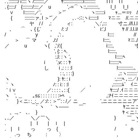
. ,':::::::/ i::::ヽ /::::::::／ ﾔ::::::::::::::::l::::::::: l l l
. {:::::/ {::::::::/::::／ u ',-=⌒ヽ::,:::::::::, l_l l_l /
∨ l::::::::／', ＞''´ ヽ:::::::i ｬ...＝=ｯ //
{ ::::::::ァ. l ＞''´／ , . -:ﾆ:ヽi::::::l ﾏニニ //
ヤ / / ,: ィ: ´ ＼:',::: 寸ニ.//l.l.l ./
, ⌒ ､ { {,' , /: :/ ` i:',l ﾔ // .l.l
/ y , ,': , l:::: // //.
＞ ⌒ マ , ./:/ l::::, ﾏニ.// 
／ u ヽ{ ,':/:{ i::::, 寸ニ
', {: : ﾍ. l:::::, ∨ニニ
:,l: :ヽ ', l:::::ﾍ ∨
i ',v: : : ﾔ l:::::::ﾍ ﾏ
し i ,: : : :l l::::::::::::.
: :, : : :} ,::ヽ::::::::＼ 
ヽ }: ﾔ: : i :,::::ﾍ ､:::／/ニﾆﾆﾍ
｀ヽ ﾉ: : i: : :l , ,:::::::ﾑ` ｲニニニﾆ
｀i ∨ ／: : : : ､: :{ ／ ﾔ::::/ .ｲニニニﾆﾆﾔ
ヽ ', ＿ ｡s≦: : : : : : : :>ﾍ , ,:ｱｲニニニニ
｀ }＜ニ: :_:_ ／:/: : ＞''´: : /／ ニ _ ',ニニニ
｀ヽ ｀ヽ―― ￣ ﾔニニニﾆﾆ／ ',ニニ
ゝ。.., - ､. } ﾔ＜ニﾆ.／ 
､..／ ＼／￣＼ } ￣_ヽ 
. | l | ｌ | , ￣ ｀ マ≧=≦
. | l っ っ { / o 寸ニニニニ
.っ ち ： 〉 , }ニニ