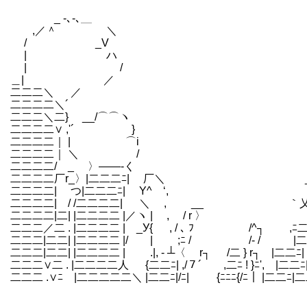
_ -､-､＿ ／⌒
,／＾ ＼ 
/ _V 〈 
| ハ 〉-′
| / { ／
＿| ／ ｀¨¨`ー―┤ﾆ
二二二＼ ／ |二
二二二二＼´ , -- ､
二二二＼二} __/⌒⌒ヽ /| 
二二二二∨ ,'´ } ∧ヽ, '´
二二二二｜ | ⌒i ゝ_〈__
二二二二｜ ＼ / └-
二二二二/ _ 〉――‐く `
二二二二厂r_〉|二二二ﾆ| 厂＼ _〈
二二二二| つ|二二二ﾆ| Y^ ‘, ｛-厂
二二二二| / /二二二二| ＼ , __ ｀乂 
二二二二|二| |二二二二 |／ヽ | , / r 〉 |
二二二／二 . |二二二二 | _У{ , / ､ ﾌ /^┐ ,ﾆ
二二二|二二| |二二二二 |/ | ;ﾆ / /- / |二二
二二二|二二| |二二二二 | .|, - ┴〈 r┐ /二 } r┐ |二二
二二二∨二 . |二二二二人 {二二ﾆ| ,/７´ ,二ﾆ ! }ﾆ', |二二
二二二 .∨ﾆ |二二二二二＼ |二二ﾆ|/ﾆ| {ﾆﾆﾆ{/ﾆ｜ |二二