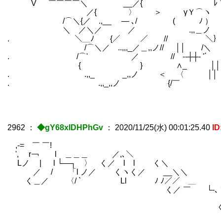
V ￣￣￣￣＼ __／{ ﾚ＾┘ ＿ノ─
／{ 〉 ＞ γＹ⌒ヽ ｀ヽ,
/⌒＼{／ゝ.,__ ― ､/ ( ﾉ
＼ ／＼／ ／ ゝ.,,＿ノ ＼＿_
. ＼＿ﾉ￣￣{／ ／ // ＼｝＼
/⌒＼／ゝ..,,,_／＿,,ノ// ││ /
. /⌒' ／ //ゝ--┼┼‐
{ } ∧_ │
. ゝ.,,_ _,,ノ ＜
. ゝ.,,_,,ノ {/￣
ゝ.,,
2962
：
◆gY68xIDHPhGv
：
2020/11/25(水) 00:01:25.40
I
,-= ￣ ￣!
', r￢ l ＿＿＿ ／,､
Lノ | l └―┐ 〉 く／ l l く
／ / 「l ノ／ くヽく／ __＼＼ 
く＿／ 〈/ ` Ll ﾉ ﾉ／／ ＿ 
く／ ￣ └-､ヽ ＿＿ i ! 
「l〈_/ ﾆ7 / 
〈ﾉ Ll