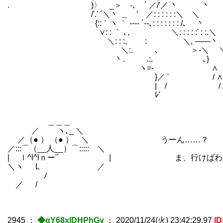
. )〉 _＞ -､ ´ ／/'／ 丶 丶
/'.' ´＼丶 ＿ ' ／: : : : : :＼ 
{::｀ヽ ｀ ‐--‐ ´‐-､: : : : : : : /､
∨: : ｀ ､, ＼: : : : :' : :.
＼: : :, : ＼, -──-丶
＼:. ､ ＞-＼ ＼' ､ 
丶. .:. ､} , , ヽ
ヽ=- ∧ /／∨
}／ ' / ∧
| / / /
ﾚ' 
＿＿＿
／ ヽ､_ ＼
／（● ） （● ） ＼ うーん……？
／:::⌒（__人__）⌒::::: ＼
| ｌ^l^lｎー'´ | ま、行けばわ
＼ヽ L ／
ゝ ﾉ
／ /
2945
：
◆gY68xIDHPhGv
：
2020/11/24(火) 23:42:29.97
I