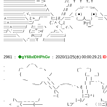
:::::::::::::::::::::::::::::::::`ー´::> ./ /.⌒Y⌒Y⌒Y..Ｙ ',
::::::::::::::::::::::::::::::::::::::::::∧ ../ // 
::::::::::::::::::::::::::::::::::::::::::::∧ ./ // ／⌒ ⌒＼ 
:::::::::::::::::::::',ヾ､::::::::::::::::::::＼ / // ／（ ●） （●）
∧:::::::::::::::::::＼ミ>__/￣￣ l:::.| //.／::::::⌒（__人__）⌒::::
:::∧::::::::::::::::::::二/ ＿ (',`.ﾍ〈_.| |r┬-|
::::::∧::::::::::::::/ /:::_::::::ヽ ヾ〈_ィ.＼ `ー'´ ／ ／ |../
:::/＼' ;:::::::::ﾉ (',:::`ﾟ::</ ,..ﾉ::..＼ .／ .／::::/:::
:::::::::::::＼￣ /ﾊ:::::::/ ／::::::::::::::.i ./ ＼／.::::::::::::
::::::::::::::::::::＼‐'´::::::`t' /:::::::::::::::::::::| i /:::::::::::::
2961
：
◆gY68xIDHPhGv
：
2020/11/25(水) 00:00:29.21
I
. ／⌒＼
. /⌒ ⌒ヽ (⌒ ⌒)
{ ノ (＿ ＿)
. ゝ.,,_ ＼ | | /
ゝ.,,__ノ＼＼＼ _,,...,,_ | |￣｀`
＼＼／ ｀`ヽ /| | }_/ 
{＼ | | /／｀`ヽ､／ ／ゝ
--ミ | 二}＾i 
. l＼__ ＿＿＿＿/ | ─}ノ ﾄ､__ 
＜ _く────{─── Lフ′ ＜ 〈 ﾆﾆニ}