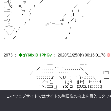
...七 ゃ ／ ／ ,'ニ,
. /ゃ =､ _/ ／' u /ニ
...ニ、 .‐'っ / ィ / ,ィﾆﾆ/
...／ ： / .／ , i 。 /ニ／ｲ
...う ,ﾉ.i ｡s ´ ／ j /ゞ 
...っ ,/. ., ｡s ´ー― < / (ア
.⌒'⌒) / .....￣ 7
..＼／ ./ / J 
. ＿／ ./ /
2973
：
◆gY68xIDHPhGv
：
2020/11/25(水) 00:16:01.78
I
,. -― , ,. ― - ,
／: : : : : : :｀¨ - `´ : : : : : : : :＼
／ : : : : : : : : : :_:_: : : : : : : : : : : : : ＼ l￣
.': : : : : : : ,r' ￣＼U￣） ｀`i - ,: : : :＼ .....ｌ. 
i.: : : : : :／::u(,, }じ:i )j i::} i:: : : :
i : : : : :.' ヽ､:::::i _j Yo:ﾟ::i {::U::i, ( i:: :
l : : : : :i o ヽ::::: }, i :::O:::; (,::::} ',
.i : : : : :j -.､`'Ｊ (, ーぅ ノ .ﾉ:: : : :
このウェブサイトではサイトの利便性の向上を目的にクッ
l : : : : : :'－､ i , ― － ー ` : : : : 
.乂 : : : : : : :ヽ / : : : : : : : : : : : : : :
｀－ -－` ' n｀ ‐ - － ー`