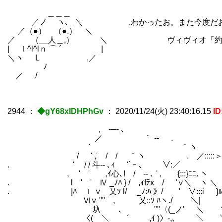
＿＿＿
／ノ ヽ､_ ＼ .わかったお。また今度だ
／（●） （●.） ＼
／ （__人＿,） ＼ ヴィヴィオ「約束だ
| ｌ^l^lｎ ⌒ ´ |
＼ヽ L ,／
ゝ ﾉ
／ /
2944
：
◆gY68xIDHPhGv
：
2020/11/24(火) 23:40:16.15
I
, -─- ､
／ ｀ ‐- .
' ｀ヽ ..-――-.
/ ' ,' / / ｀ヽ . ／:::::＞
. ' / / 斗‐‐ ､ｨ '` ｰ ､ ∨:／
, ' ' ,ｲ心､! / ‐- ､ ' , {:::}
. l ' ' Ⅳ _ﾉﾊ } / ,ｨfﾃx / '∨＼ ヽ ＼
. |ﾊ ｌ ∨ 乂ｿ l/ _ﾉ:ﾊ 》/ ' ∨:::i }ﾙ
Ⅵ∨ "" , 乂::ｿ ﾊヽ./ ＼|
圦 ､ ""〈(_ノ' ＼ 
〈( ＼ ´ ,ｲ )〉-,､ ＼ 