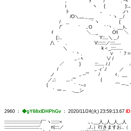
, Y / '. ｰ< `ｰ 
i ヽ { }:.､ 丶、＿
ト ､ ,ハ 
/O＼,,,,＿__ ｀ヽ ＿/
/ ＿ ｀ヽ {
/'´ ｀ ､O ｀'丶、__ﾄ､
ｲ ＼＿_ Oﾘ ＼
{::.. Y::...＼＿/ 
八 ｀ 、 V:::::::／::::.....
＼ k＜_::::...... _.
｀丶、 ∨ ｀７=‐-､ ..
,. - ﾍ ∨ / 
／ } :::..... ﾉ./ 
/ ,. ィ´./ ／
ノ ,. -‐''" / ｨ、__
／,:: ,.. -''" ( 
( ｀ ｰ--ｭ ￣ ⌒ ー-- '
｀ ー ‐- ..__シ
2960
：
◆gY68xIDHPhGv
：
2020/11/24(火) 23:59:13.67
I
:::::::::::::::::::::::::::::::/￣ヽ:::::::< ., ､__人_人_人_.人
::::::::::::::::::::::::::::::', n|::::／ ../..）行きますお.