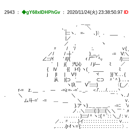
2943
：
◆gY68xIDHPhGv
：
2020/11/24(火) 23:38:50.97
I
＿__
､_ ´￣￣＼ ＿＿_
|:::ヽ. =- ､}〉 . ___ ／:::;
|／ ` ｀ . /:::／
／ , ヽ :.:::::
〃 / ′/ :. ∨{ __
／/ / -┼ ′ }_,,_, -= V:＼
∠:::/ｲ ′ /{/{ ｨ /''"ﾞﾞ㍉ /}:::::::
' | j{ 汽沁 / j/─- ﾐ ／ {、:::::
{ Ⅳ {{ ﾄｲ} ヽ( ____ ﾐ ／.{ 
j |l |ゝ Vﾘ ´￣ ヾ }}¨Y. . . { 
从 |{⊃ '__ _ ⊂⊃ 〃'＾}. . . 
ヽ圦 V´::::::} 〈{_／. /. . .
r-= z. __ .. ─‐ -=≧=- -=' .. _.. ＜/'. . . /. . . . .丶
. ＼ ＼ ￣｀ヽ. ./. . . . .
ム斗-=' -= .... __ ＼ ∨. /. . . . 
}.アヽ}＿_ __ __.. -=ﾆ ∨. . . . . . .
ノ. .＼::::::::{::}:::::{＼＼ ￣｀∧. ./. . . . 
. . . . . . . }:::::/＾ヽ::{＾´: : ＼_/ : ∨. /. . . .
／. . 〃 . . . .}イ: : : : : : : : : : : : : : : ∨. . . . .
,. . . . .{r‐fヽ='{: : : : : : : : : : : : : : : : : : 〉. . 