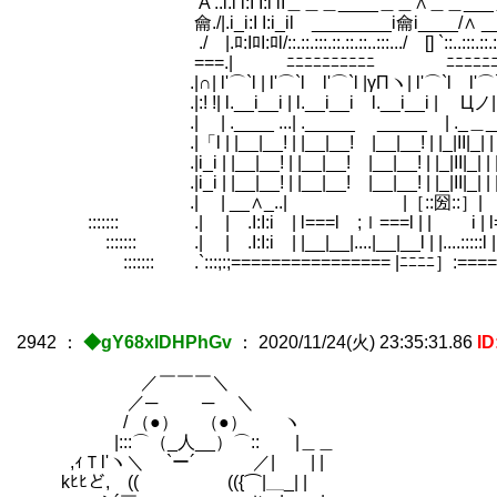
A ..l.i i:I I:i iI＿＿＿____＿＿∧＿＿___＿＿＿ 
龠./|.i_i:I I:i_il ________i龠i____/∧ ______i龠i_
./ |.ﾛ:IﾛI:ﾛl/::.::.:::.::.::.::..:::.../ [] `::..:::.::.::.:::.::::.:::.::.:. 
===.| ﾆﾆﾆﾆﾆﾆﾆﾆﾆﾆ ﾆﾆﾆﾆﾆﾆﾆﾆﾆ | 
.|∩| l'⌒`l | l'⌒`l l'⌒`l |γΠヽ| l'⌒`l l'⌒`l || l'⌒`l
.|:! !| l.__i__i | l.__i__i l.__i__i | ゝЦノ| l.__i__i l
.| | .____ ...| ._____ _____ | ._＿__ | ._____
.|「l | |__|__! | |__|__! |__|__! | |_|II|_| | |__|__! |_
.|i_i | |__|__! | |__|__! |__|__! | |_|II|_| | |__|__! |_
.|i_i | |__|__! | |__|__! |__|__! | |_|II|_| | |__|__! |_
.| | __∧_..| |［::圀::］|
::::::: .| | .I:I:i | l===l ;ｌ===l | | i | l===l ;
::::::: .| | .I:I:i | |__|__|....|__|__l | |....:::::l | l__|__|...
::::::: .`:::;:;================ |ﾆﾆﾆﾆ］:=======
2942
：
◆gY68xIDHPhGv
：
2020/11/24(火) 23:35:31.86
I
／￣￣￣＼
／─ ─ ＼
/ （●） （●） ヽ
|:::⌒（_人__）⌒:: |＿＿
,ｨＴl'ヽ＼ `ー´ ／| | |
kﾋﾋど, (( (({⌒|＿_| |