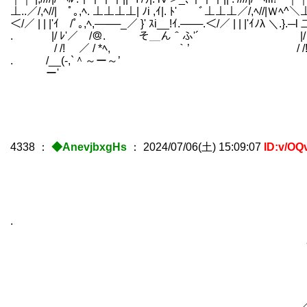
⊥..／/,ﾍ//| ﾟ｡,ﾍ. ⊥⊥⊥⊥| ﾉi ,ｲ|. ﾄ' ￣ﾞ⊥⊥⊥／/,ﾍ//|Ｗﾍ^＼
＜/／ | | |'ｲ /ﾟ｡,ﾍ,―──_／ }' ｽi__!ｲ.───.＜/／ | | |'ｲﾉλ 
. |/ ﾚ'／ /＠. そ＿ん＾ふ'´ |/ ﾚ
/ /! ／ / *ﾍ, ｀’ / /! 
. /__(-,`＾～ー～’ /_
ー' ー' ー'
4338
：
◆AnevjbxgHs
：
2024/07/06(土) 15:09:07
ID:v/OQ
｡*''ﾟ 
,,:' ∨
,,:' / 
. / ′ 
/ / | 
′ _斗ヒ | | `丶､ |
| | | .| | | .! 
|| | _＼ Ⅳ! ! | | 
|∨ 《 芹刈 ヽト--ヽィ示≧
ﾆ|ﾊ !以ﾘ ん心ﾊ'