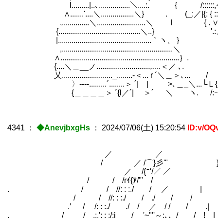
l.........|..､................＼....:. { /::::::,ｨ:::
∧.......'....＼.................＼} . (_:／|{: { :::::
,..............＼.........................＼ l { . ∨::
{..........................................＼..} '.:、.
|................................................｀ヽ、 } ヽ､.....＼∠....
,.........................................................＼ ＼. {::::::::::
∧.............................................................｝. ／|::::::::::
{....＼＿__ノ...........................,.....＜／ ､. / ｛::::::::::::::::
乂.........................._........-＜... r ´＼＿＞､... / |:::::::::::::::::::
〉----.........´........＞ ´| | >､＿_＼...└Ｌ{_ハ:::::::::::::::::::::::
{＿＿＿＿＞ ´{l／´| ＞´ ＼ ヽ. /:ｰﾍ::::::::::::::::::::::::::::::::
4341
：
◆AnevjbxgHs
：
2024/07/06(土) 15:20:54
ID:v/OQ
／ ／ }iｰ
/ ／ /⌒}彡'" }!=
／ /{ﾆ'/／ ／ ＼
/ / /rｲ{ｱ/'" / }i
. / / //: : :./ / ／ | 
/ / //: : :./ / ./ / /
.′ / /: : :./ ./ / ／ / / / .|
. / / ,:.': : :/:i / '~"''～;､、/ / ! |