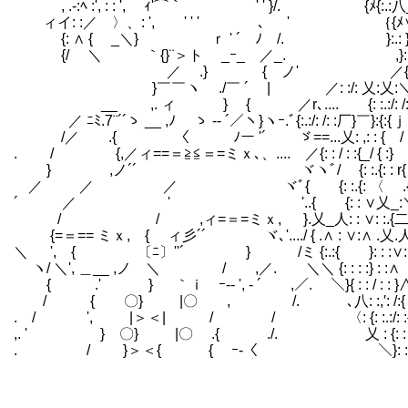
, .-:ﾍ :', : : ', ｨ'⌒｀ ' ' }/. {ﾒ{:.:八_
ィイ: :／ゝ〉、: ', ' ' ' ､ ' ｛{ﾒ∨
{: ∧ { ゝ_＼} ｒ ' ´ ﾉ /. }:.: }: } /: :}`_
{/ ＼ ｀{}¨＞ト _ｰ_ ／_. ,}:./:.:{:.{:.rく
ゞ ／ .} { ノ' ／{:.{: : {.:{ 乂=- < ﾉ
}￣￣ヽ ./￣ ´ | ／: :/: 乂:乂:＼}＞r:.... _／ {
__ ,. ィ } { ／r､.... {: :.:/: /: : }:＼}: :乂ｊ}
／ ﾆﾐ.7¨´´ゝ __ ,ﾉ ゝ -‐ ´／ヽ}ヽｰ.ﾞ{:.:/: /: :厂}￣}:{
/／ .{ 〈 ﾉー '´ ゞ==...乂: ,: : { / ､
. / {,／ィ==＝≧≦＝=ミｘ､、.... ／{: : / : :{_/
} ,ノ´´ ヾヽﾞ/ {: :.{: : r{ 八.{ _｝、_
／ ／ ／ ヾﾞ{ {: :.{: 〈 .{ ::}: く＿__／} ｌ
´ ／ ' '..{ {: : ∨乂_:＼{ {_／:::/{/{∨::
/ / ,ィ=＝=ミｘ, }.乂_人: : ∨: :.{二} 〈/{::::::::/{__}
{=＝== ミｘ, { ィ彡´´ ヾ､'..../ { .∧ : ∨:∧ .乂.人:}:::::::/
＼ ', { ゞ〔ﾆ〕''´ } /ミ {:.:{ }: : :∨:∧ {、 ｀ヽ/{
ヽ/ ＼', ＿__ ,ノ ＼ / ,／. ＼＼ {: : : :} : :∧ .} {′}{ }:
{ .' } ｀ｉ ｰ-- ', ‐ ´ ,／. ＼}{ : : / : : }∧ .} } 
/ { 〇} |〇 , /. ､八: :,′: /:{ｌ } .} / { ｝
. / ', |＞＜| / / 〈: {: :.:/: :{ｌ } .} .{ ├ }:
,. ' } 〇} |〇 .{ ./. 乂 : {: : :{:,’.{
. / }＞＜{ { ｰ‐〈 ＼}: : }{..人 