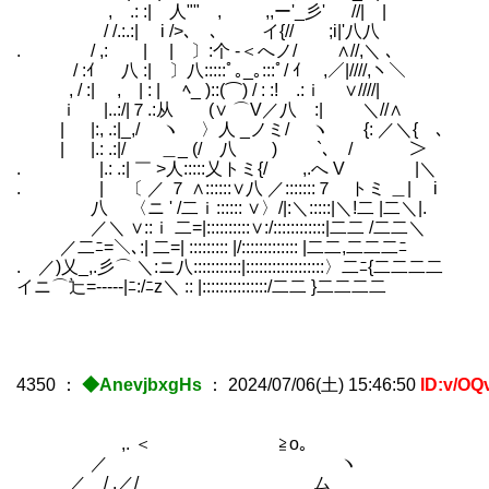
, .: :| 人"" , ,,ー'_彡' //| |
/ /.:.:| i />､ ､ イ{// ;i|'八
. / ,: | | 〕:个 ‐＜へノ/ ∧//,＼ ､
/ :ｲ 八 :| 〕八:::::ﾟ｡_｡:::ﾟ/ ｲ ,／|//
, / :| , | : | ﾍ_ )::(⌒) / : :! .:ｉ ∨////|
ｉ |..:/|７.:从 (∨ ⌒V／八 :| ＼//∧
| |:, .:|_,/ ヽ 〉人 _ノミ/ ヽ {: ／＼{ ､
| |.: .:|/ ＿_ (/ 八 ) `､
. |.: .:| ￣ >人:::::乂トミ{/ ,.へ
. | 〔 ／ ７ ∧::::::∨八 ／:::::::７ ト
八 〈ニ ' /二ｉ:::::: ∨〉/|:＼:::::|＼!二
／＼ ∨::ｉ 二=|::::::::::∨:/::::::::::::|二二 /二二＼
／二ﾆ=＼､:| 二=| ::::::::: |/::::::::::::: |二二,二二二ﾆ
. ／)乂_,.彡⌒ ＼:ニ八:::::::::::|::::::::::::::::::〉二ﾆ{二二二二
イニ⌒辷=‐----|ﾆ:/ﾆz＼ :: |:::::::::::::::/二二 }二二二二
4350
：
◆AnevjbxgHs
：
2024/07/06(土) 15:46:50
ID:v/OQ
,. ＜ ≧o｡
／ ヽ
／ / .／/ ム