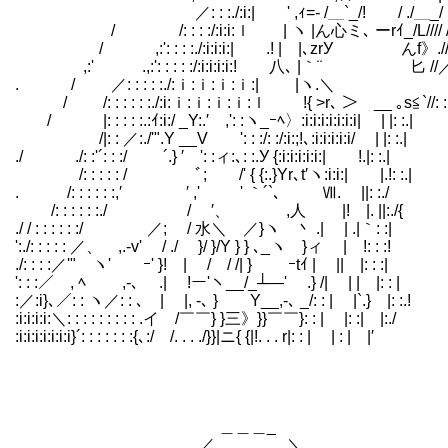
／: : :./:i:| ' ,ｨ=- /＿`_/! / ./＿_/
/ /: : : :/:i:i:ｌ | ヽ |ん心ミ､ ーrｲ_/L//// 
/ ,:': : : :./:i:i:i:| .! | |､zrУ んf》.//.
,:' .,:': : : : :/:i:i:i:i:! 八､ |｀¨ 匕 //
. / ／: : : : :./:ｉ:ｉ:ｉ:ｉ:| |
/ /: : : : : :./:i:ｉ:ｉ:ｉ:ｉ:ｌ !{ >r､ ＞ __ ｡s≦`//: :
/ |: : : : :.:ｲ:i:/ _Y:.′ ,': :ヽ_ｰﾍ〉:i:i
/|: : ／:./'".Y __V ': : :/: :/:i:;!､:i:i:i:i:i/ | |: :.|
./ ./: :'´: : :/ ´.} ′ ': :ィ:､: :.У {:i
/: : : : : / ﾞ; /' { {:.}Yr､t′ヽ:i:i:| |.!: :.|
. /: : : : : :,′ ′ ,' ゞ' ｀´`､ Ⅶ. ||: :./
/: : : : : :./ / ′、 ,人 |! |. ||:./{
./ / : : : : : :/ ／; / 水＼ ／}ヽ 丶 .| | .|｀: :|
':./: : : : : ／、 ,.-v' / ./ }/ }/Y } } ､_ヽ }ィ | !: : :!
./: : : :／'" ヽ' ｰ' }! | / / /| } ゞｰtｲ | || |: : :|
': : :／ , ﾍ ,-､ .| !ー'ヽ__/_┴―' .} /| | | |: : |
:／:i}､／: : ヽ／: : ､ | |, -､ } Y__,-､ _/: : | |`.} |: :.!
:i:i:i:i:＼: : : : : : : : : .イ /￣￣} }三》}}￣￣}: : | |: :| |:./
:i:i:i:i:i:i:i}´: : : : : : :{､:/ /. . . ./}}|ニ{ {|!. . . r|: : | | : | |′
＿＿＿_
／ ＼