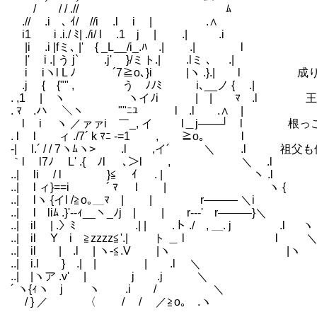
/ / / .// ﾑ
.// .i ､ ｲ/ //i .l i | .∧
i1 i .i./ ﾐ| ./i/ l .1 j | .| .i
|i .i |fミ､ |' { _L__/i_.ﾊ .| .| l
|' i .| う j` .j' }/ミト.| .lミ ､ .|
i iヽl L ﾉ ´7≧o､}i |ヽ .}.| l 
.j { {"" , う ﾉﾉﾐ i､__ノ { .|
. ,1 | ヽ ヽイﾉi | | ﾏ .l 王家
. ﾏ .ハ ＼ヽ ""ﾆﾕ l .l .∧ |
l i ヽ ／ァァi ￣_, イ l＿j――┘ l 根
. l l ィ ./7´ k ﾏﾆ -=1 , ≧o｡ l
-| l.´ / / 7ヽﾑヽ> .l ,イ´ ＼ .l 
｀l l7ﾉ L' .{ ﾉl ､＞l , ＼ .l
..| li / l }≦ ｲ . | ヽ .l
..| l ィ}==i ´ ﾏ l | ヽ {
..| lヽ {イl /≧o｡＿ﾏ | | r――― ＼i
..| l liﾑ .}'--ｨ__ヽ_ﾉj | | r---' r―――}＼
..| il | .〉ﾐ .| | .ト ./ , ＿. j .l ヽ
..| il Y i ≧zzzz≦'.| ト ＿ l l 
..| il | .l | ヽ-≦.V |ヽ |
..| i.l } .| | | .l ＼
..| |ヽア .v' | j .j ＼
´ ヽ{ｨヽ j ヽ .i / 
/ } ／ 〈 / / ／≧o｡ .