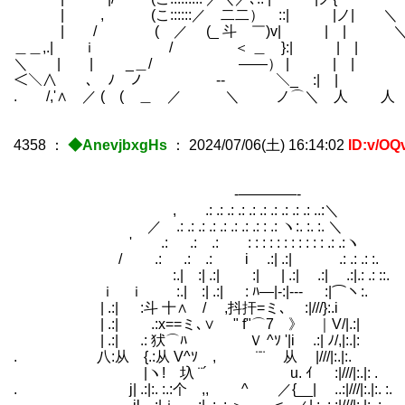
| , (こ::::::／ 二二） ::| |ノ| 
| / ( ／ (_ 斗 ￣)v| | | ＼
＿＿,.| ｉ / ＜ ＿ }:| | 
＼ | | _＿/ ――） | | | 
＜＼∧ ､ ﾉ ノ -‐ ￣ ＼_ :
. /,'∧ ／ ( ( ＿ ／ ＼ ノ⌒＼ 人 
4358
：
◆AnevjbxgHs
：
2024/07/06(土) 16:14:02
ID:v/OQ
-――――-
, .: .: .: .: .: .: .: .: .: .: ..:＼
／ .: .: .: .: .: .: .: .: : .: ヽ:. :. :. ＼
' .: .: .: : : : : : : : : : : : .: .:ヽ
/ .: .: .: i .:| .:| .: .: .: :.
:.| :| .:| :| | .:| .:| .:|.: .: ::.
ｉ ｉ :.| :| .:| : ﾊ―|‐:|‐-- :|⌒ヽ:.
| .:| :斗 十∧ / ,抖扞=ミ､ :|///}:.i
| .:| .:x==ミ､∨ " f"⌒7 》 ｜V/|.:|
| .:| .: 犾⌒ﾊ Ｖ ^ｿ '|i .:| ﾉ/,|:.|:
. 八:从 {.:从 V^ｿ , ¨¨ 从 |///|:.|:.
|ヽ! 圦 ¨´ u. ｲ :|///|:.|:
. j| .:|:. :.:个 ,, ^ ／{__| ..:|///|:.|:. :.