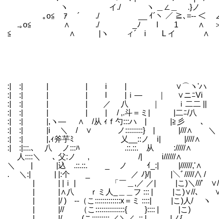
ヽ イ./ ヽ ＿∠＿ .}ノ j／ 
｡o≦ ｱ￣ ´ ./ __ ｲ´ヽ ／ ≧､=-- ＜ 
.｡o≦ ∧ ./ _ﾉ l 1 ∧ ＞ 
≦ ∧ |ヽ ィ´ i L イ ∧ .}
:| :| | | i | ∨⌒ヽ'ハ
:| :| | | l |ｉ― ｜ ∨ニﾆVi
:| :| | | ／ 八 ｜ ｉ二二 ||
:| :| | | | / ,.斗＝ミ| |二ﾆ/八
:| :| |,ヽ― ∧ /从 ｨｆ勺:::ハ | |≧彡 ､
:| :| |i ＼ / ∨ ノ:::::::::} | |///∧ ＼
:| :| |,ｨ斧芋ﾐ 乂__::ノ i| |//
:| :|:::.､ 八 ノ:::ﾊ .::.::. 从 ://///∧
人::::＼ ､ 父:ノ , /| i//////∧
＼ | |込 .::.::. _ ノ ｲ_:| |//////,'∧
. ＼:| | |:个 _ ／ ﾉ}/| |＼ﾞ////
| | |ｉ | 「￣＿,／ ／| |こ)＼///' ∨/
| |∧八 ｒミ人_＿＿フ ::: | |こ)∨//､ ∨
| |/ ) -‐（こ:::::::::::::x＝ミ ::::| |こ)人/ ヽ 
| |// （こ:::::::::::::::{ }:::: | |こ
| |/ (こ::::::::: ／＼／､:: | |ノ{ 