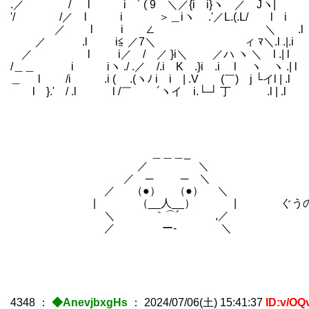
.／ / l i ´ ( 9 ＼／{i i}ヽ ／ Jヽ
'/ /／ l i ＞＿iヽ ゝ.'／L.(.L/ l 
／ l i ∠ ＼ .l i
／ .l i≦ ／7＼ ィ ﾏ＼.l .|.i
／ l i／ / ／ }i＼ ／ハ ヽ ＼ l .|
/＿＿ i iヽ ./ .／ /.i K .}i .i l ヽ ヽ 
＿ l /i .i ( .(ヽﾉ i i | .V (￣) j └イl 
l }.' / .l l /￣ ゝ ´ヽイ i.└‐┘ 丁 .l | 
＿＿＿_
／ ＼
／ ─ ─ ＼
／ （●） （●） ＼
| （__人__） | ぐうのね
＼ ｀⌒´ ,／
／ ー‐ ＼
4348
：
◆AnevjbxgHs
：
2024/07/06(土) 15:41:37
ID:v/OQ