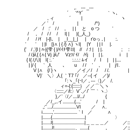
,. --- _---
´ '^Y´ ｀ヽ､
, ィ ´ | ヽ ＿
／ ' / | /^) ／ ＿, ∠彡'"
／ / :' / / , | | と o つ ' / /彡
/ , / / / / l| | |(_人_) /
/ / /ｲ |-{l､ | _l__|_| |
' ' | |l |}∧ | { /} ∧} ヽl| |Y | | l |. 
{' / ,'{l | ﾊ-|{雫 { |/ｲｲﾁ雫ﾐl| // / :! | | |.
/ /从{ {∧{ Vj 从/' Vzｿ/ ｲ/ /ｲj | | |. i | | 
{ l{ /八l| l{ :. ' :.:.:.: ﾑイ / l | | |.... 
| |/ { ｀ 人 ､ u / / ' , | jﾘ. 
V |∧ {/ }ヽ ／イ／/ / / /. | i八 
V}' ＼〉人{ ｀T7 ｢/ ／--{ イ ／}/ ∨ ∧ 
｢:ヽ_｢(ｰl／ , ---〈}／ /. / 八|_＞'"´:
ィ=-{:{::::::｝ ／／⌒＼ヽ ,' / ／ﾉ::..:
〈::::::／/l:〉V´.／/´ ￣｀ヽ.〉 ｉ |
}／'〈/／....l/.../ { | i' `
／/_,..イ..........{...,' / |
,:'´..../....................VI ／
i........,′....................｀l ／ ∧ ,..
|.......{............................| 〉 /八
|.......l|...........................|＿＿＿＿
|........l!..................、.......{ , ／::