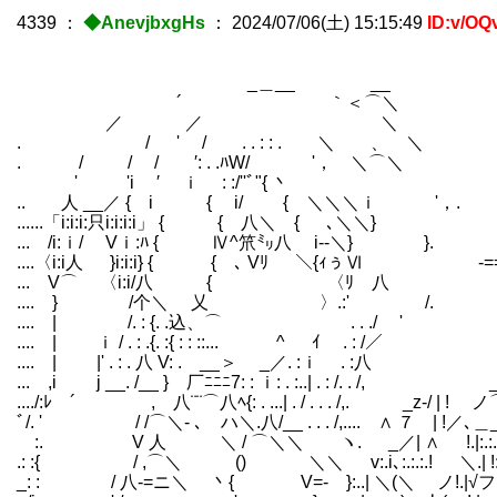
4339
：
◆AnevjbxgHs
：
2024/07/06(土) 15:15:49
ID:v/OQ
_＿__ __
´ ｀＜⌒＼
／ ／
. / ' / . . : : . ＼ 
. / / / ′: . .ﾊW/ '， ＼⌒＼ 
' 'i ′ ｉ : :/''ﾞ"{ 丶 __／ 
.. 人 __／ { i { i/ { ＼＼＼ｉ '，. ﾉ
......「i:i:i:只i:i:i:i」 { { 八＼ { ､＼
... /i:ｉ/ Vｉ:ﾊ { Ⅳ^笊㍉八 i-‐＼} }. ／ /
....〈i:i人 }i:i:i} { { ､ Vﾘ ＼{ｨぅⅥ -====彡/!
... V⌒ 〈i:i/八 { 〈ﾘ 八 /i | ! ', i
.... } /个＼ 乂 〉.:' /. / ,' | ＼ | ',
.... | /. : {. .込、⌒ . . ./ ' イ / !ヽ
.... | ｉ / . : .{. :{ : : ::... ^ ｲ . : /／ 
.... | |' . : . 八 V: . __＞ _／. :ｉ . :八 i/‐＜:
... ,i j __. /__ } 厂ﾆﾆﾆ7: : ｉ: . :..| . : /. . 
..../:ﾚ ´ , 八¨¨⌒八ﾍ{: . ...| . / . . . /,. _z-/ 
ﾞ/. ' / /⌒＼‐ ､ ハ＼.八/__ . . . /,.... ∧ ７ | !／､＿_ 乂!-
:. V 人 ＼ / ⌒＼＼ ヽ. _／| ∧ !.|:.:.:＼:.:.:
.: :{ / ,⌒＼ () ＼＼ v:.i､:.:.:.! ＼.| !:.:.＼｀
_: : / 八-=ニ＼ 丶{ V=- }:..| ＼(＼ ノ!.|√フ:./__!-