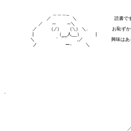
＿＿＿_
／ ＼ 読書ですか
／ ─ ─＼
／ （◞◜） （◝◟） ＼. お恥ずかしなが
| （__人__） |
＼ ｀ ⌒´ ,／ 興味はあるのです
ノ ー‐ ＼
｡*''ﾟ 
,,:' ∨
,,:' / 
. / ′ 
/ / | 
′ _斗ヒ | | `丶､ |
| | | .| | | .! 
|| | _＼ Ⅳ! ! | | 
|∨ 《 芹刈 ヽト--ヽィ示≧/
ﾆ|ﾊ !以ﾘ ん心ﾊ'
／ﾆ.!∧､.ｖッ つr'夕 / .