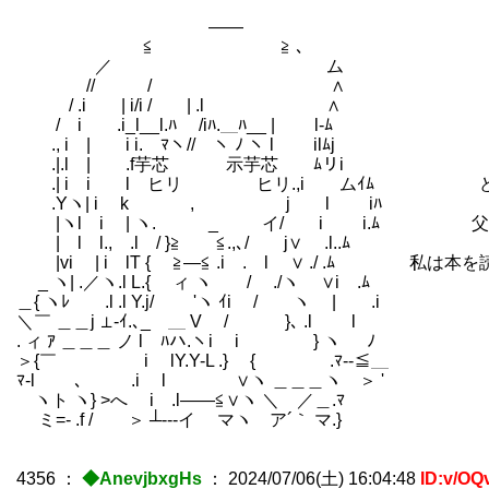
――
≦ ≧ ､
／ ム
// / ∧
/ .i | i/i / | .l ∧
/ i .i_l__l.ﾊ /iﾊ.＿ﾊ__ | l-ﾑ
., i | i i. ﾏヽ// ヽ ﾉ ヽ l ilﾑj
.|.l | .f芋芯 示芋芯 ﾑリi
.| i i l ヒリ ヒリ.,i ムｲﾑ どうで
.Yヽ| i k , j l iﾊ
|ヽl i | ヽ. _ イ/ i i.ﾑ 父も王
| l l., .l / }≧ ≦.,､/ j∨ .l..ﾑ
|vi | i lT { ≧―≦ .i . l ∨ ./ .ﾑ 私
_ ヽ| .／ヽ.l L.{ ィ ヽ / ./ヽ ∨i .ﾑ
＿{ ヽﾚ .l .l Y.j/ ゝ 'ヽ ｲi / ヽ | .i
＼￣ ＿＿j ⊥-ｲ.､_ ＿ V / }､ .l l
. ィ ｱ ＿＿＿ ノ l ﾊハ.ヽi i } ヽ ﾉ
＞{￣ i lY.Y-L .} { .ﾏ--≦＿
ﾏ-l ､ .i l ∨ヽ ＿＿＿ヽ ＞ '
ヽト ヽ} >へ i .l――≦∨ヽ ＼ ／＿.ﾏ
ミ=- .f / ＞ ┴---イ マヽ ア´｀ マ.}
4356
：
◆AnevjbxgHs
：
2024/07/06(土) 16:04:48
ID:v/OQ