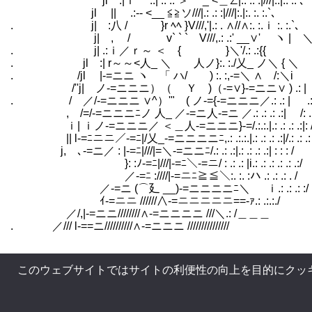
jl :|ｉ .:| .: .: ＞ _ <＿∠|.: .: :|///|:.|:. :. ､
jl || .:-- <__ ≦≧ソ///|.: .: :|///|:.|:. :. :.`､
. j| :八 / }r ﾍﾍ }V///,'|.: . ∧//∧:. :.ｉ :. :.`､
j| , / v` ` ` V///,.: .:' __∨' ヽ | ＼:. 
. j| .:ｉ／ｒ～ ＜ { }＼'/.: .:{{ } 
. jl :| r～～<人_ ＼ 人ノ}:. :./乂_ ノ＼ { ＼ |
. /jl |-=ニニ ヽ 「 ハ/ ) :. :,-=＼ ∧ /:＼i |
/''j| ノ-=ニニニ）（ Ｙ )（-=∨}-=ニニ∨ ) .: |
. / ／/-=ニニニ ∨^）'" ( ノ-={-=ニニニ／.: .: | .: 
, /=/-=ニニニﾆノ 人_ ／-=ニ人-=ニ ／.: .: .: .:| /: .
ｉ| ｉノ-=ニニニ／ ＜＿人-=ニニニ}-=/.:.:.|.: .: .: .:|: /.: 
|| l-=ﾆニニ／-=ﾆ|/乂_-=ニニニニﾆ,.: .:.:.|.: .: .: .:|/.: .: .:
j, ､-=ニ／ : |-=ﾆ|///|=＼-=ニニﾆ/.: .: .:|.: .: .: .:| : : : /
￣ }: :ﾉ-=ﾆ|///|-=ﾆ＼-=ニ/ : .: .: |i.: .: .: .: .: .:/
／-=ﾆ :////|-=ニﾆ≧≦＼:. :. :ハ .: .: .: . /
／-=ニ (⌒廴 __)-=ニニニニﾆ＼ ｉ.: .: .: :/
ｲ-=ニニ //////∧-=ニニニニニ==-ｧ.: .:.:./
／/,|-=ニニ////////∧-=ニニニニ ///＼.: /＿＿＿
. ／/// l-==ニ//////////∧-=ニニニ ///////////////
このウェブサイトではサイトの利便性の向上を目的にクッ
＿＿＿_
／ ＼