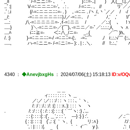
_/i ' /-=ニニﾆ=- ､ '， }ﾆﾆ=-..| ) 人(__!.|.／ィi〔
..ﾞ:| V-=ﾆニニニﾆ=-'，. : . /-=ﾆニ. , // リ
.ﾞ:.i {/-=ﾆニニニﾆﾆ=- . } , -=ﾆニ . /ヽ /､丶`／／
_/: -=ﾆニニニニニﾆﾆ}./／-=ﾆニ. / '´ ﾉ,' ,' !/
....: 八-=ﾆニニニニ=- ,ｲ-=ﾆニニ / ／:.:{ ､ !ゝ==､ (
.....} }＼-=ﾆニニ=-／{⌒}､-=ニニ／=-ﾞ／:.:.:.:人 ヽ ∧ ∨ 
....ﾊ iﾆﾆ≧=- ＜ﾆ∧_/ニ=- _..{ ／⌒ )h､ ＼ ＼⌒≧
/. :} }-=ﾆニニﾆﾆ=-/ -=ﾆニﾆ=-{:. -=ﾆ⌒ ./ i:.:.:√￣ {::､====
....., ハ-=ﾆニニ=- /-=ﾆニﾆ=-- }: . | : .＼. // !:.:.,' ∧::
4340
：
◆AnevjbxgHs
：
2024/07/06(土) 15:18:13
ID:v/OQ
＿＿
ィ: : : : : : : : ヽ ＿
／:／ :／: : :/ : : ヽ : : : ､｀ヽ、
/: :/ : :/.: :/: :{: : : :r､}: : : :
. /: :/ : : { : /: : :{: : : :{｀¨¨´ヽ: :} ,'.,. ―
: : {: : : :{: :{', ＿',: : : ', -‐‐} :} } :'. ／.:⌒ﾐ
{ : :|: : : :|ゝ{´,: :{ ｀ヽ、{ リ:∧} /:/ : ＿ﾐ{
', : |: : : :{. ゝ{ ｀｀ ｨ'⌒ y }. ,′: ｌ{―