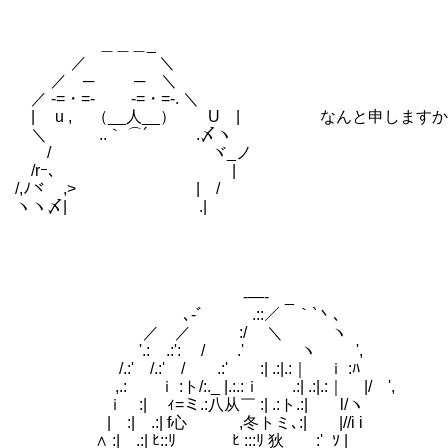
＿＿＿_
／ ＼
／ ─ ─ ＼
／ -=・=- -=・=-. ＼
| u , （__人__） U | なんと申しますか
＼ ..｀ ⌒´ .〆ヽ
/ ヾ_ノ
/rｰ､ |
/,ﾉヾ ,> | /
ヽヽ〆| .|
-―- _
､‐゛ .::／ ｀`丶､
／ ／ :/ ＼ ヽ
'.: .:': / .' ヽ ',
/.:' /.:' / .:' :| .:|.:｜ ｉ :ﾊ
,.: ｉ :ト/:._ |.:.:ｉ .:| .:|.:｜ |/ ',
ｉ :| ｨ=ミ.:八从￣ :| .:ト.:| l/ヽ
| :| .:| f心 ,冬トミ､:| |//i i
∧ :| .:| ﾋ::ﾘ ﾋ :::ﾘ 狄 :'_ｿ