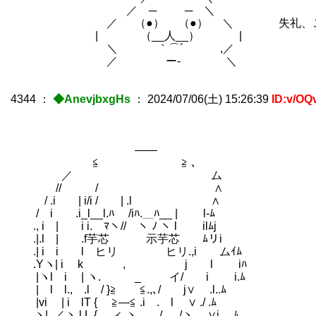
／ ─ ─ ＼
／ （●） （●） ＼ 失礼、ご一
| （__人__） |
＼ ｀⌒´ ,／
／ ー‐ ＼
4344
：
◆AnevjbxgHs
：
2024/07/06(土) 15:26:39
ID:v/OQ
――
≦ ≧ ､
／ ム
// / ∧
/ .i | i/i / | .l ∧
/ i .i_l__l.ﾊ /iﾊ.＿ﾊ__ | l-ﾑ
., i | i i. ﾏヽ// ヽ ﾉ ヽ l ilﾑj
.|.l | .f芋芯 示芋芯 ﾑリi
.| i i l ヒリ ヒリ.,i ムｲﾑ
.Yヽ| i k , j l iﾊ ど
|ヽl i | ヽ. _ イ/ i i.ﾑ
| l l., .l / }≧ ≦.,､/ j∨ .l..ﾑ
|vi | i lT { ≧―≦ .i . l ∨ ./ .ﾑ
_ ヽ| .／ヽ.l L.{ ィ ヽ / ./ヽ ∨i .ﾑ