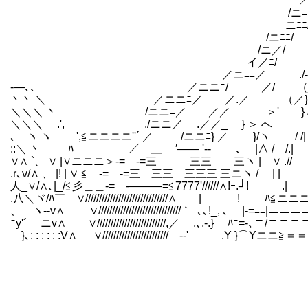
／ﾆ.!∧､.ｖッ つr'夕
/ニﾆ从∧::::: ､ ｀ｰ
ニﾆﾆ/ﾉ|/人 _ ／
/ニﾆﾆ/ ./:i:丶 ｀ 
/ニ／/ /:i:i:i:i:i:i:丶 rs
イ／ﾆ/ /:i:i:i:i:i:i:i:人`
／ニﾆﾆ／ ./-‐､{_`Yｰ {::`|´
-―､､ ／ニニﾆ/ ／/ （__`}:::ヽ
丶丶 ＼ ／ニニﾆ／ ／.／ （／}>イ¨
＼＼＼ 丶 /ニニﾆ／ ／／ ＞' ゝ} /: 
＼＼＼ .', ./ニニ／ .／／_ } ＞ へ ゞ
､ ヽ ヽ ',≦ニニニニ''´ ／ /ニニﾆ} ／ }/ヽ /
::＼ 丶 ﾊニニニニニ／ ＿ ′―― '‐- ､ |∧ / /.
∨∧ `、 ∨ |∨ニニニ＞-= -=三 三三 三ヽ | ∨ ./
.r､v/∧ 、 |! | ∨ ≦ -= -=三 三三 三三三 三ニヽ / | |
人_∨/∧､|_/≦彡＿＿-= -―――=≦7777'//////∧!ｰ.┘! .| ゝ
.八＼ヾ/ﾊ￣ ∨//////////////////////////////∧ | ! ﾊ≦ニニニ＼./:i:
、 ヽ‐‐v∧ ∨//////////////////////////////｀ｰ､､!_, ､ |-=ﾆﾆ|ニニニニﾆ|:i:i
ﾆy'´ ゝニv∧ ∨/////////////////////////,／ ,､,-.} ﾊﾆ=-､ニ/ニニニニニ|:i:i
ゝ}､: : : : : :V∧ ∨////////////////////////ゝ-‐' .Y }⌒Yニニ≧＝＝ミニﾆ!: