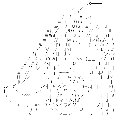
｡o――‐-
／ ／ 
/ 
/.＿./ // , イ 
/// , } / / / ./ j 
.//{.l ./ /./ / ./ .// / j .i .
// {､ ノi ., /ﾐ/ / / ./ ./ / .i il
/// ﾏi /l i iｲ ｀i‐ｧ- ./ ./ / j .j / l
/// .}/i i-=ミ､ i ／/ｲ / ./} ./ 
/ﾑｨ |' i .l i| ` }' / /＞ / 
ｨ´ ∨ ./.i .|ヽl -=ﾐ､ / .// i
/ } .} ｲ i.| .i ヽ 'ノイｨ/ 
/ .〉､ i Y ./i | i ヽ< )＿＿ ィ7 i l 
// //.ミ ／-.j j {ｱ ´ i .i i
.// / / l／ ./ .j､ ﾉ i .k l |.i
.// / / ´' .， j ~~~~ .l｀ =-=-=-=､
i i /／ .， ./ ＿>‐､ヽィ､ | .lヾ |i 
.|i ／ .i ， ｀7ヽ｀' ｀ .{ .| .l`l .
. ,-==ｧ´ ,ィ┤ /-=＜.-ﾆ ﾏ‐‐ ､.| | .l .ト}
{ ヽ ｡イ l /､ /¨´ ｀ヽ_ / | .|マi |.
ヽ ｀^^^´ .| i/ Y /´ /ヽノ | ├─ミ 
＼ イl k ィ ヽ /ﾏ､f .j´ .,| .|
＜,_,_,_,, -=イ ﾏヽ { ヽイ フ>'. V ノ | | 
.} / ヽヽ .ﾉ / .i j ﾐ､
∨ ｀ ＜― .イ ﾉ | / .i 