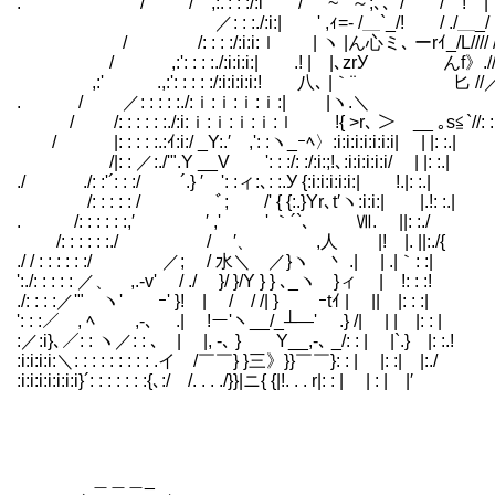
. / / ,:.': : :/:i / '~"''～;､、/ / ! |
／: : :./:i:| ' ,ｨ=- /＿`_/! / ./＿_/
/ /: : : :/:i:i:ｌ | ヽ |ん心ミ､ ーrｲ_/L//// 
/ ,:': : : :./:i:i:i:| .! | |､zrУ んf》.//.
,:' .,:': : : : :/:i:i:i:i:! 八
. / ／: : : : :./:ｉ:ｉ:ｉ:ｉ:| |ヽ.＼ .イ
/ /: : : : : :./:i:ｉ:ｉ:ｉ:ｉ:ｌ !{ >r､ ＞ __ ｡s≦`//: :
/ |: : : : :.:ｲ:i:/ _Y:.′ ,': :ヽ_ｰﾍ〉:i:i:i:i:i:i:i| | |: :.|
/|: : ／:./'".Y __V ': : :/: :/:i:;!､:i:i:i:i:i/ | |: :.|
./ ./: :'´: : :/ ´.} ′ ': :ィ:､: :.У {:i:i:i:i:i:| !.|: :.|
/: : : : : / ﾞ; /' { {:.}Yr､t′ヽ:i:i:| |.!: :.|
. /: : : : : :,′ ′ ,' ゞ' ｀´`､ Ⅶ. ||: :./
/: : : : : :./ / ′、 ,人 |! |. ||:./{
./ / : : : : : :/ ／; / 水＼ ／}ヽ 丶 .| | .|｀: :|
':./: : : : : ／、 ,.-v' / ./ }/ }/Y } } ､_ヽ }ィ | !: : :!
./: : : :／'" ヽ' ｰ' }! | / / /| } ゞｰtｲ | || |: : :|
': : :／ , ﾍ ,-､ .| !ー'ヽ__/_┴―' .} /| | | |: : |
:／:i}､／: : ヽ／: : ､ | |, -､ } Y__,-､ _/: : | |`.} |: :.!
:i:i:i:i:＼: : : : : : : : : .イ /￣￣} }三》}}￣￣}: : | |: :| |:./
:i:i:i:i:i:i:i}´: : : : : : :{､:/ /. . . ./}}|ニ{ {|!. . . r|: : | | : | |′
＿＿＿_