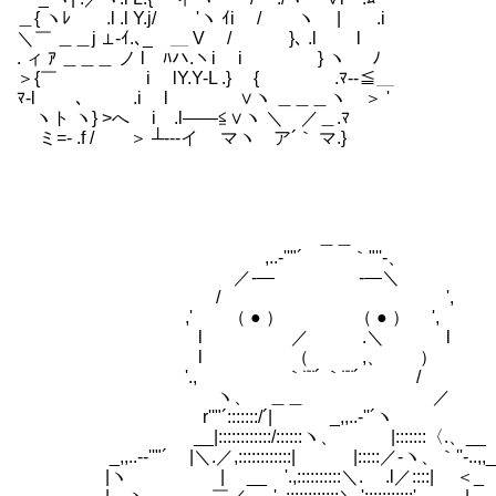
＿{ ヽﾚ .l .l Y.j/ ゝ 'ヽ ｲi / ヽ | .i
＼￣ ＿＿j ⊥-ｲ.､_ ＿ V / }､ .l l
. ィ ｱ ＿＿＿ ノ l ﾊハ.ヽi i } ヽ ﾉ
＞{￣ i lY.Y-L .} { .ﾏ--≦＿
ﾏ-l ､ .i l ∨ヽ ＿＿＿ヽ ＞ '
ヽト ヽ} >へ i .l――≦∨ヽ ＼ ／＿.ﾏ
ミ=- .f / ＞ ┴---イ マヽ ア´｀ マ.}
＿＿
,..-''"´ ｀"''-、
／-― -―＼
/ ',
,' （ ● ） （ ● ） ',
l ／ .＼ l
l （ ,、 ） l お一人で
'., ｀¨¨´ ｀¨¨´ /
ヽ、 ＿＿ ／ パーティ
r''"´:::::::/´| _,,..-''´ヽ
__|::::::::::::/::::::ヽ、 |:::::::〈.、__
_,,..-‐''"´ |＼.／,::::::::::::| |:::::／-ヽ、｀''-..,,_
|ヽ | __ '.,::::::::::＼. .l／::::| ＜