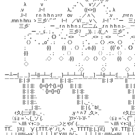
λ ν .｡ﾟ＼ゞvソ／ﾟ｡
.ν .l~! λ｡ﾟ ((<>)) .ﾟ｡ λ l
.l~! rｎｈhｎｭ=ｧ oν . ／∧＼ ﾟ.ν ,r=rｎｈhｎ
.rnnｈhnｭ ゝ三彡'-'ﾟ''ﾟ l~! ／V/＿_∨＼ .l~! ﾟ '' ﾟーゝ
ゝ三彡' .ゞー＿rｎｈhｎｭ /二
ゞ_ー_-_≦.；｡ .ﾟゝ三彡'/ゝ_)).；.((_,ﾍゝ三彡
；ﾟ｡ ,《》ﾟ｡,,ﾟ<> `ー'' .<> ； <> `
《》 ﾟ ｡ ,,oﾟ .； .〈〉 ；ﾟ｡ ..〈〉.<>.〈〉 ｡
； {i} {i} .《》.ﾟ｡o.{i} ； {i}ﾟo ﾟ .《
{i} .； .〈〉 ； 〈〉 .；. 〈〉 ..
； .◇ ◇ .{i} .◇ 《》 ◇ {i}
◇ .；. .；
.◇ ◇ ◇
ー┴ー[＿＿] ─┴||─┴─:[＿＿]─┴─┴─┴[＿＿] ─┴||─┴─:[＿＿]─┴
￣￣￣||: | :|l ￣￣ ||￣￣￣ ||: | :||::￣￣￣￣￣￣||: | :|l ￣￣ ||￣
||: | :||: {}={}个{}.={} ||: | :||: ||: | :
||: | :||: ｀{}={}={}´ ||: | :||: ||: | :||:
||: | :||::. ||: | :||: ||: |
||: | :||::. ||: | ,_- 、 ||: | :||::
_ _| :||::. ||: | {, ﾞb!_ ||: | ,,-
ｨ久{;;;;;i! ||:,_- 、 ,γ＾ﾊ７ ,久>、 ｨ久{;;;;;i!' ,,
〈≦≧＝'-､{_ソ {. )ｿ>'-'i-'//- '' 〈≦≧＝'-､{''''ｊli!_. 
＿_￣ヽ///iヾｬﾆ∋＿＿＿_.,ﾝとや/´ (..＿＿＿＿__￣ヽ///iヾｬﾆj}_〉＿＿||
ΤΤ.. }'//,| ゝ'y' {.ΤΤΤ.そ' ﾉしﾍゞ,ﾍ_ ΤΤΤΤ||: |..}'//,| ゝ'y'il . ΤΤ||: | :||:
｜｜ |,////|/~ﾍﾙ'.｜｜｜｜||ﾞY/ﾘ|. lV＞_､｜｜｜|| : ////|/~ﾍlli! ｜｜||