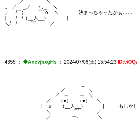
／ ＼
.. ／ _ノ ヽ､_ ＼
／ /⌒) ⌒ﾟo ＼ 決まっちゃったかぁ……
| / /（__人__） |
＼/ / ｀ ⌒´ ／
4355
：
◆AnevjbxgHs
：
2024/07/06(土) 15:54:23
ID:v/OQ
＿＿＿_
／ ＼
／ ─ ─ ＼
／ （●） （●） ＼
| u. （__人__） | もしかしてす
＼ ｀⌒´ ,／
／ ー‐ ＼