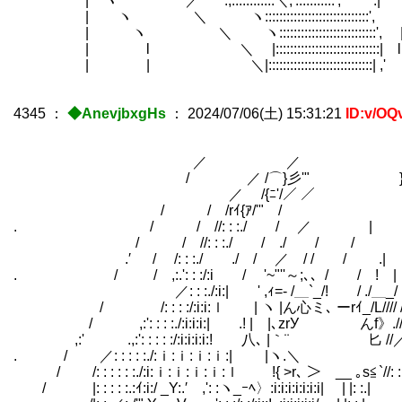
| ヽ ￣／ '.,::::::::::::＼,':::::::::::', .|
| ヽ ＼ ヽ:::::::::::::::::::::::::::::'
| ヽ ＼ ヽ:::::::::::::::::::::::::::'
| l ＼ |:::::::::::::::::::::::::::::|
| | ＼|:::::::::::::::::::::::::::::| ,'
4345
：
◆AnevjbxgHs
：
2024/07/06(土) 15:31:21
ID:v/OQ
／ ／ }iｰ
/ ／ /⌒}彡'" }!=
／ /{ﾆ'/／ ／ ＼
/ / /rｲ{ｱ/'" / }i
. / / //: : :./ / ／ | 
/ / //: : :./ / ./ / /
.′ / /: : :./ ./ / ／ / / / .|
. / / ,:.': : :/:i / '~"''～;､、/ / ! |
／: : :./:i:| ' ,ｨ=- /＿`_/! / ./＿_/
/ /: : : :/:i:i:ｌ | ヽ |ん心ミ､ ーrｲ_/L//// 
/ ,:': : : :./:i:i:i:| .! | |､zrУ んf》.//.
,:' .,:': : : : :/:i:i:i:i:! 八､ 
. / ／: : : : :./:ｉ:ｉ:ｉ:ｉ:| |ヽ.＼ .イ
/ /: : : : : :./:i:ｉ:ｉ:ｉ:ｉ:ｌ !{ >r､ 
/ |: : : : :.:ｲ:i:/ _Y:.′ ,': :ヽ_ｰﾍ〉:i:i:i:i:i:i:i| | |: :.|