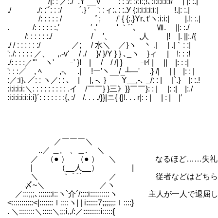
/|: : ／:./'".Y __V ': : :/: :/:i:;!､:i:i:
./ ./: :'´: : :/ ´.} ′ ': :ィ:､: :.У {:i:i:i:i:i:| !.|: :.|
/: : : : : / ﾞ; /' { {:.}Yr､t′ヽ:i:i:| |.!: :.|
. /: : : : : :,′ ′ ,' ゞ' ｀´`､ Ⅶ. ||: :./
/: : : : : :./ / ′、 ,人 |! |. ||:./{
./ / : : : : : :/ ／; / 水＼ ／}ヽ 丶 .| | .|｀: :|
':./: : : : : ／、 ,.-v' / ./ }/ }/Y } } ､_ヽ }ィ | !: : :!
./: : : :／'" ヽ' ｰ' }! | / / /| } ゞｰtｲ | || |: : :|
': : :／ , ﾍ ,-､ .| !ー'ヽ__/_┴―' .} /| | | |: : |
:／:i}､／: : ヽ／: : ､ | |, -､ } Y__,-､ _/: : | |`.} |: :.!
:i:i:i:i:＼: : : : : : : : : .イ /￣￣} }三》}}￣￣}: : | |: :| |:./
:i:i:i:i:i:i:i}´: : : : : : :{､:/ /. . . ./}}|ニ{ {|!. . . r|: : | | : | |′
／￣￣￣＼
..／ ＿, 、＿. ＼
／ （● ） （● ） ＼ なるほど……失礼
| （__人__） |
＼ ｀ ⌒´ ／ 従者などはどちら
〆~＼ ／ヽ
／:::;;;､:::::::i::ヽ`介´/::::i::::::::::ヽ 
<:::::::::::<|:::::::ｌ::::ヽ| | i::::::7;;;;;;:ｌ::::}
. ＼::::::::＼:::::＼;;;i,,/:／:::::::::i:::::{