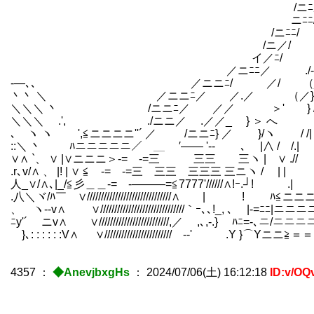
/ニﾆ从∧::::: ､ ｀ｰ
ニﾆﾆ/ﾉ|/人 _ ／
/ニﾆﾆ/ ./:i:丶 ｀ 
/ニ／/ /:i:i:i:i:i:i:丶 rs
イ／ﾆ/ /:i:i:i:i:i:i:i:人`
／ニﾆﾆ／ ./-‐､{_`Yｰ {::`|´
-―､､ ／ニニﾆ/ ／/ （__`}:::ヽ
丶丶 ＼ ／ニニﾆ／ ／.／ （／}>イ¨
＼＼＼ 丶 /ニニﾆ／ ／／ ＞' ゝ} /: 
＼＼＼ .', ./ニニ／ .／／_ } ＞ へ ゞ
､ ヽ ヽ ',≦ニニニニ''´ ／ /ニニﾆ} ／ }/ヽ /
::＼ 丶 ﾊニニニニニ／ ＿ ′―― '‐- ､ |∧ / /.
∨∧ `、 ∨ |∨ニニニ＞-= -=三 三三 三ヽ | ∨ ./
.r､v/∧ 、 |! | ∨ ≦ -= -=三 三三 三三三 三ニヽ / | |
人_∨/∧､|_/≦彡＿＿-= -―――=≦7777'//////∧!ｰ.┘! .| ゝ
.八＼ヾ/ﾊ￣ ∨//////////////////////////////∧ | ! ﾊ≦ニニニ＼./:i:
、 ヽ‐‐v∧ ∨//////////////////////////////｀ｰ､､!_, ､ |-=ﾆﾆ|ニニニニﾆ|:i:i
ﾆy'´ ゝニv∧ ∨/////////////////////////,／ ,､,-.} ﾊﾆ=-､ニ/ニニニニニ|:i:i
ゝ}､: : : : : :V∧ ∨////////////////////////ゝ-‐' .Y }⌒Yニニ≧＝＝ミニﾆ!:
4357
：
◆AnevjbxgHs
：
2024/07/06(土) 16:12:18
ID:v/OQ