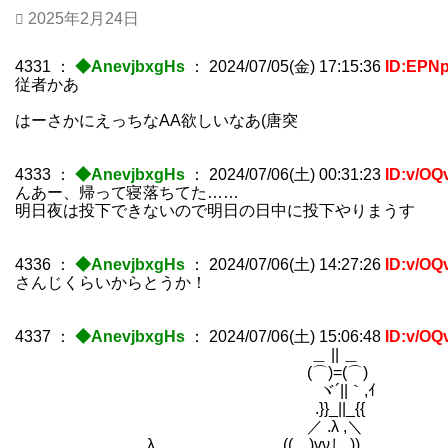
2025年2月24日
4331
：
◆AnevjbxgHs
：
2024/07/05(金) 17:15:36
ID:EPN
従者かあ
はーさかにえっちなAA欲しいなあ(唐突
4333
：
◆AnevjbxgHs
：
2024/07/06(土) 00:31:23
ID:v/OQ
んあー、帰って寝落ちてた……
明日夜は投下できないので明日の日中に投下やりまうす
4336
：
◆AnevjbxgHs
：
2024/07/06(土) 14:27:26
ID:v/OQ
さんじくらいからとうか！
4337
：
◆AnevjbxgHs
：
2024/07/06(土) 15:06:48
ID:v/OQ
＿ || ＿
(⌒)=(⌒)
ヾ´||｀,ｲ
.}}_||_{{
／ .λ ,＼
λ (( )vνし ))