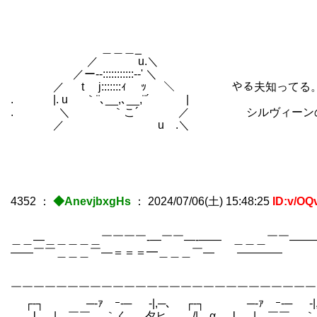
＿＿＿_
／ u.＼
／ー‐-:::::::::::-‐' ＼
／ t j:::::::ｨ ｯ ＼ やる夫知ってる
. |. u ｀¨､__,､__,¨´ |
. ＼ ｀こ´ ／ シルヴィーンの雷
／ u .＼
4352
：
◆AnevjbxgHs
：
2024/07/06(土) 15:48:25
ID:v/OQ
＿＿―＿＿＿＿＿￣￣￣￣‐―￣￣―‐―― ＿＿＿￣￣―
――￣￣＿＿＿￣―＝＝＝━＿＿＿￣― ―――― ＝
￣￣￣￣￣￣￣￣￣￣￣￣￣￣￣￣￣￣￣￣￣￣￣￣￣￣￣
┌‐┐ ─‐ｧ ｰ‐─ -|,─､ ┌‐┐ ─‐ｧ ｰ‐─ 
l＿_| ￣￣ ｀く 夕ヒ /| α l＿_| ￣￣ ｀