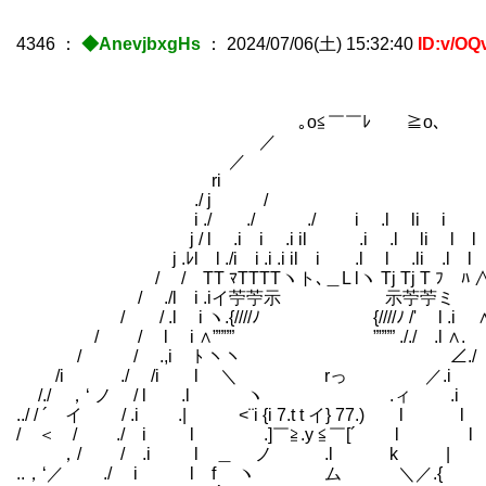
4346
：
◆AnevjbxgHs
：
2024/07/06(土) 15:32:40
ID:v/OQ
｡o≦￣￣ﾚ￣￣≧o､
／ 
／ .
ri 
./ j / i ∨
i ./ ./ ./ i .l li i i 
j / l .i i .i il .i .l li l l il
j .ﾚl l ./i i .i .i il i .l l .li .l l i
/ / TT ﾏTTTTヽト､＿L lヽ Tj Tj T ﾌ ﾊ 
/ ./l i .iイ苧苧示 示苧苧ミ i .
/ / .l i ヽ.{////ﾉ {////ﾉ /'
/ / l i ∧”””” ”””” ././ .l ∧. 
/ / .,i ﾄ ヽヽ ∠./ 
/i ./ /i l ＼ rっ ／.i .
/./ ，‘ ノ / l .l ヽ .ィ 
../ / ´ イ / .i .| <¨i {i 7.t t イ} 77.) l l
/ ＜ / ./ i l .]￣≧.y ≦￣[´ l
，/ / .i l ＿ ノ .l k | 
..，‘／ ./ i l f ヽ ム ＼／.{