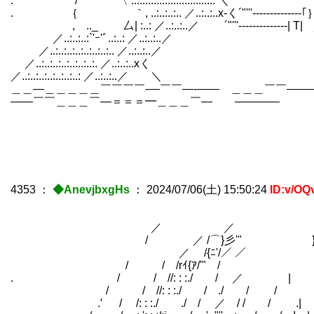
. / 〈 ..:..:..:..:..:..:..:..:..:..
. ｛ ｀, ..:..:..:.. ／..:..:..x-く´"'''‐----------
,ゝ.._ 厶| :..: ／..:..:..／ ´"'''‐-------------
／..:..:..:`'ｰ'ﾞ..:..: ／..:..:..／ |
／..:..:..:..:..:..:..:.. ／..:..:..／ 
／..:..:..:..:..:..:..:. ／..:..:..
／..:..:..:..:..:..:..: ／..:..:
＿＿―＿＿＿＿＿￣￣￣￣‐―￣￣―‐―― ＿＿＿￣￣―
――￣￣＿＿＿￣―＝＝＝━＿＿＿￣― ―――― ＝
4353
：
◆AnevjbxgHs
：
2024/07/06(土) 15:50:24
ID:v/OQ
／ ／ }iｰ
/ ／ /⌒}彡'" }!=
／ /{ﾆ'/／ ／ ＼
/ / /rｲ{ｱ/'" / }i
. / / //: : :./ / ／ | 
/ / //: : :./ / ./ / /
.′ / /: : :./ ./ / ／ / / / .|